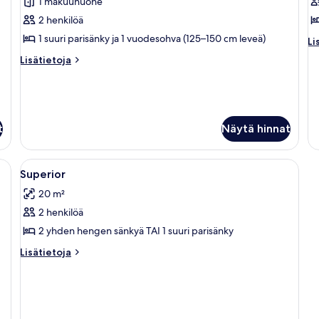
ex
1 makuuhuone
Sviitti
S
excluded)
(Master
k
2 henkilöä
-
1 suuri parisänky ja 1 vuodesohva (125–150 cm leveä)
Li
Li
Wellness
hu
Lisätietoja
Lisätietoja
S
&
huoneesta
pool
Sviitti
(Master
excluded)
-
kuvat
Wellness
t
Näytä hinnat
&
pool
excluded)
Avaa
Tallelokero huoneessa, vuodevaatteet
10
Superior
kaikki
20 m²
huonetyypin
2 henkilöä
Superior
kuvat
2 yhden hengen sänkyä TAI 1 suuri parisänky
Lisätietoja
Lisätietoja
huoneesta
Superior