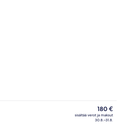
Terassi/patio
Nykyinen
180 €
hinta
sisältää verot ja maksut
on
30.8.–31.8.
Ulkopuoli
180 €