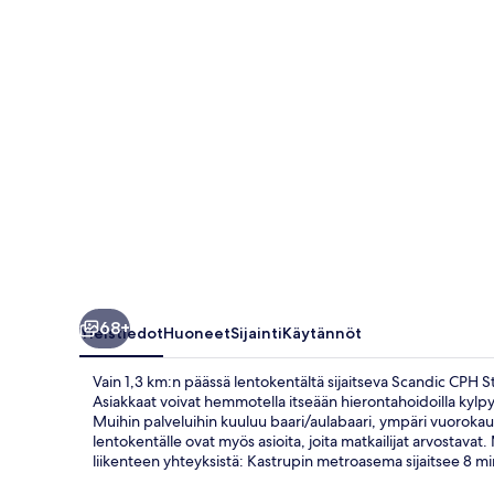
68+
Yleistiedot
Huoneet
Sijainti
Käytännöt
Vain 1,3 km:n päässä lentokentältä sijaitseva Scandic CPH St
Asiakkaat voivat hemmotella itseään hierontahoidoilla kylpyl
Muihin palveluihin kuuluu baari/aulabaari, ympäri vuorokaud
lentokentälle ovat myös asioita, joita matkailijat arvostavat
liikenteen yhteyksistä: Kastrupin metroasema sijaitsee 8 m