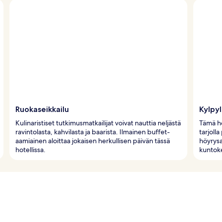
Ruokaseikkailu
Kylpy
Kulinaristiset tutkimusmatkailijat voivat nauttia neljästä
Tämä ho
ravintolasta, kahvilasta ja baarista. Ilmainen buffet-
tarjolla
aamiainen aloittaa jokaisen herkullisen päivän tässä
höyrysa
hotellissa.
kuntok