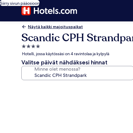
Siirry sivun pääosioon
Näytä kaikki majoituspaikat
Scandic CPH Strandpa
4.0
tähden
Hotelli, jossa käytössäsi on 4 ravintolaa ja kylpylä
majoituspaikka
Valitse päivät nähdäksesi hinnat
Minne olet menossa?
Majoituspaikan
Scandic
CPH
Strandpark
valokuvagalleria