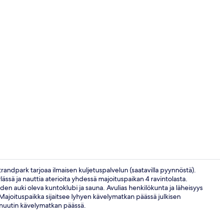
Aula
randpark tarjoaa ilmaisen kuljetuspalvelun (saatavilla pyynnöstä).
ässä ja nauttia aterioita yhdessä majoituspaikan 4 ravintolasta.
en auki oleva kuntoklubi ja sauna. Avulias henkilökunta ja läheisyys
Uima-allas
. Majoituspaikka sijaitsee lyhyen kävelymatkan päässä julkisen
inuutin kävelymatkan päässä.