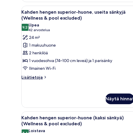
huone
(kaksi
Avaa
Moderni kylpyhuone, jossa on l
7
sänkyä)
Kahden hengen superior-huone, useita sänkyjä
kaikki
(Wellness
(Wellness & pool excluded)
huonetyypin
&
Upea
pool
9,2
Kahden
9,2 kautta 10
(42
42 arvostelua
excluded)
hengen
arvostelua)
24 m²
superior-
1 makuuhuone
huone,
2 henkilöä
useita
1 vuodesohva (74–100 cm leveä) ja 1 parisänky
sänkyjä
Ilmainen Wi-Fi
(Wellness
&
Lisätietoja
Lisätietoja
huoneesta
pool
Kahden
excluded)
hengen
kuvat
superior-
Näytä hinna
huone,
useita
Avaa
Kahden hengen superior-huone 
sänkyjä
8
Kahden hengen superior-huone (kaksi sänkyä)
(Wellness
kaikki
(Wellness & pool excluded)
&
huonetyypin
pool
Loistava
8,6