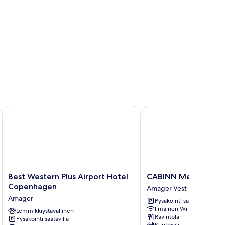
Best Western Plus Airport Hotel Copenhagen
CABINN Metro Hotel
Best
CABINN
Best Western Plus Airport Hotel
CABINN Metro Hote
Western
Metro
Copenhagen
Amager Vest
Plus
Hotel
Amager
Pysäköinti saatavilla
Airport
Amager
Ilmainen Wi-Fi
Hotel
Lemmikkiystävällinen
Vest
Ravintola
Pysäköinti saatavilla
Copenhagen