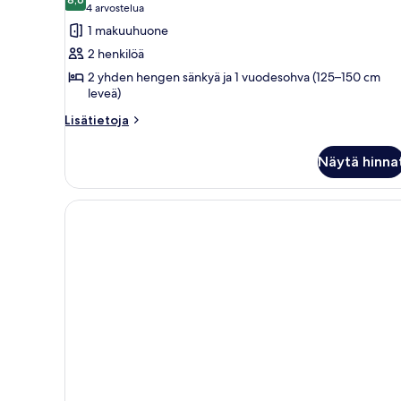
Kahden
8,6 kautta 10
excluded)
(4
4 arvostelua
hengen
arvostelua)
1 makuuhuone
superior-
2 henkilöä
huone
2 yhden hengen sänkyä ja 1 vuodesohva (125–150 cm
(kaksi
leveä)
sänkyä)
Lisätietoja
Lisätietoja
(Wellness
huoneesta
&
Kahden
Näytä hinna
hengen
pool
superior-
excluded)
huone
kuvat
(kaksi
sänkyä)
(Wellness
&
pool
excluded)