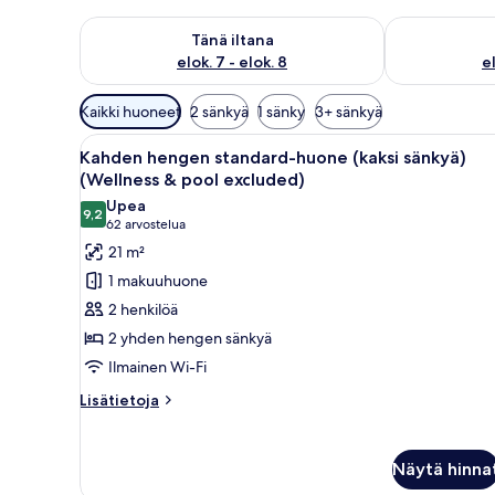
Tarkista tämän illan saatavuus elok. 7 - elok. 8
Tarkista huomi
Tänä iltana
elok. 7 - elok. 8
el
Huoneille
Kaikki huoneet
2 sänkyä
1 sänky
3+ sänkyä
saatavilla
Avaa
Hotellihuone, jossa on kaksi sä
olevia
7
Kahden hengen standard-huone (kaksi sänkyä)
kaikki
suodattimia
(Wellness & pool excluded)
huonetyypin
Upea
9,2
Kahden
9,2 kautta 10
(62
62 arvostelua
hengen
arvostelua)
21 m²
standard-
1 makuuhuone
huone
2 henkilöä
(kaksi
2 yhden hengen sänkyä
sänkyä)
Ilmainen Wi-Fi
(Wellness
&
Lisätietoja
Lisätietoja
huoneesta
pool
Kahden
excluded)
hengen
Näytä hinna
kuvat
standard-