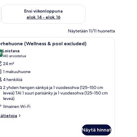
lok. 7 - elok. 9
Tarkista ensi viikonlopun saatavuus elok. 14 - elok. 16
Ensi viikonloppuna
elok. 14 - elok. 16
Näytetään 11/11 huonetta
i parisänky (Wellness & pool excluded) | Tallelokero huoneessa, vuodevaat
vaa
Moderni olohuone, jossa on harmaa sohva, kaks
8
erhehuone (Wellness & pool excluded)
ikki
Loistava
uonetyypin
8
8,8 kautta 10
(140
140 arvostelua
erhehuone
arvostelua)
24 m²
Wellness
1 makuuhuone
4 henkilöä
ool
2 yhden hengen sänkyä ja 1 vuodesohva (125–150 cm
xcluded)
leveä) TAI 1 suuri parisänky ja 1 vuodesohva (125–150 cm
uvat
leveä)
Ilmainen Wi-Fi
sätietoja
sätietoja
oneesta
erhehuone
Näytä hinnat
ellness