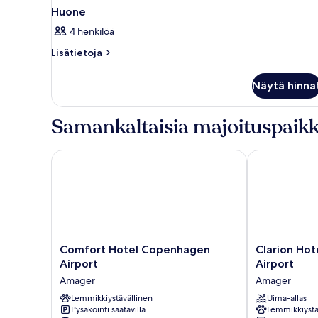
Huone
4 henkilöä
Lisätietoja
Lisätietoja
huoneesta
Huone
Näytä hinna
Samankaltaisia majoituspaikk
Comfort Hotel Copenhagen Airport
Clarion Hote
Comfort
Clarion
Comfort Hotel Copenhagen
Clarion Ho
Hotel
Hotel
Airport
Airport
Copenhagen
Copenhagen
Amager
Amager
Airport
Airport
Amager
Lemmikkiystävällinen
Amager
Uima-allas
Pysäköinti saatavilla
Lemmikkiystä