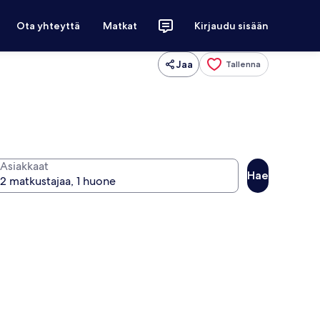
Ota yhteyttä
Matkat
Kirjaudu sisään
Jaa
Tallenna
Asiakkaat
Hae