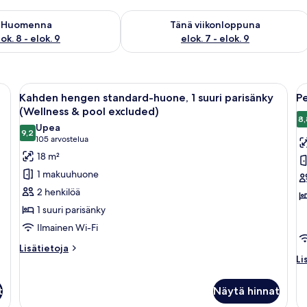
sen saatavuus elok. 8 - elok. 9
Tarkista tämän viikonlopun saatavuus e
Huomenna
Tänä viikonloppuna
ok. 8 - elok. 9
elok. 7 - elok. 9
nkyä, näköala parkkipaikalle, tuoli ja lamppu.
Avaa
Kahden hengen standard-huone, 1 suur
A
6
Kahden hengen standard-huone, 1 suuri parisänky
P
kaikki
ka
(Wellness & pool excluded)
huonetyypin
h
8,
Upea
9,2
Kahden
P
9,2 kautta 10
(105
105 arvostelua
hengen
(
arvostelua)
18 m²
standard-
&
1 makuuhuone
huone,
p
2 henkilöä
1
e
1 suuri parisänky
suuri
k
Ilmainen Wi-Fi
parisänky
(Wellness
Lisätietoja
Lisätietoja
Li
Li
huoneesta
&
hu
Kahden
pool
P
hengen
t
Näytä hinnat
excluded)
(W
standard-