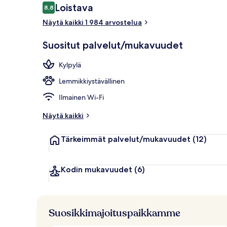
Arvostelut
Loistava
8,8
8,8 kautta 10.
Näytä kaikki 1 984 arvostelua
Baari (majoit
Suositut palvelut/mukavuudet
Kylpylä
Lemmikkiystävällinen
Ilmainen Wi-Fi
Näytä kaikki
Tärkeimmät palvelut/mukavuudet
(12)
Kodin mukavuudet
(6)
Suosikkimajoituspaikkamme