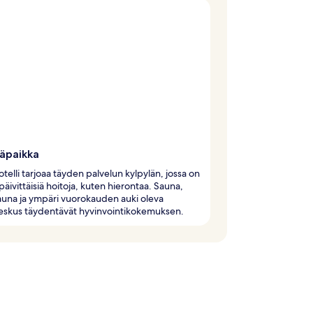
läpaikka
telli tarjoaa täyden palvelun kylpylän, jossa on
 päivittäisiä hoitoja, kuten hierontaa. Sauna,
una ja ympäri vuorokauden auki oleva
eskus täydentävät hyvinvointikokemuksen.