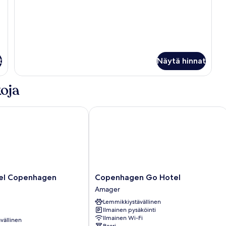
t
Näytä hinnat
oja
l Copenhagen Airport
Copenhagen Go Hotel
Copenhagen
tel Copenhagen
Copenhagen Go Hotel
Go
Amager
Hotel
Lemmikkiystävällinen
Amager
Ilmainen pysäköinti
Ilmainen Wi-Fi
vällinen