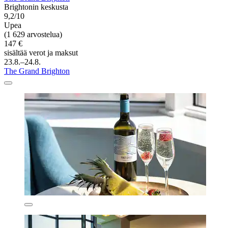
Brightonin keskusta
9,2/10
Upea
(1 629 arvostelua)
147 €
sisältää verot ja maksut
23.8.–24.8.
The Grand Brighton