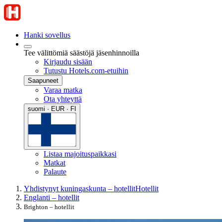
Hanki sovellus
Tee välittömiä säästöjä jäsenhinnoilla
Kirjaudu sisään
Tutustu Hotels.com-etuihin
Saapuneet
Varaa matka
Ota yhteyttä
suomi · EUR · FI
Listaa majoituspaikkasi
Matkat
Palaute
Yhdistynyt kuningaskunta – hotellit
Hotellit
Englanti – hotellit
Brighton – hotellit