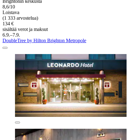
Brightonin keskusta
8,6/10
Loistava
(1 333 arvostelua)
134 €
sisältää verot ja maksut
6.9.–7.9.
DoubleTree by Hilton Brighton Metropole