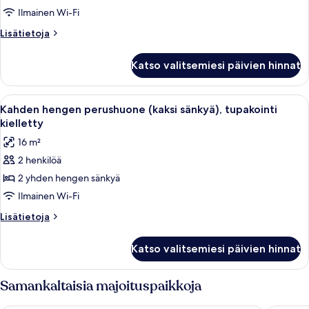
View)
Ilmainen Wi-Fi
Lisätietoja
Lisätietoja
huoneesta
Sviitti
Katso valitsemiesi päivien hinnat
Avaa
Hotellihuone, jossa on kaksi sänkyä, p
6
Kahden hengen perushuone (kaksi sänkyä), tupakointi
kaikki
kielletty
huonetyypin
16 m²
Kahden
2 henkilöä
hengen
2 yhden hengen sänkyä
perushuone
(kaksi
Ilmainen Wi-Fi
sänkyä),
Lisätietoja
Lisätietoja
tupakointi
huoneesta
Kahden
kielletty
Katso valitsemiesi päivien hinnat
hengen
kuvat
perushuone
(kaksi
Samankaltaisia majoituspaikkoja
sänkyä),
tupakointi