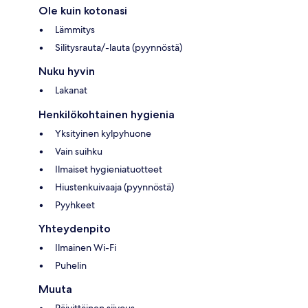
Ole kuin kotonasi
Lämmitys
Silitysrauta/-lauta (pyynnöstä)
Nuku hyvin
Lakanat
Henkilökohtainen hygienia
Yksityinen kylpyhuone
Vain suihku
Ilmaiset hygieniatuotteet
Hiustenkuivaaja (pyynnöstä)
Pyyhkeet
Yhteydenpito
Ilmainen Wi-Fi
Puhelin
Muuta