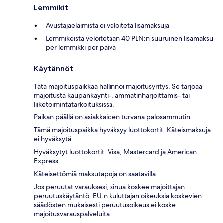
Lemmikit
Avustajaeläimistä ei veloiteta lisämaksuja
Lemmikeistä veloitetaan 40 PLN:n suuruinen lisämaksu
per lemmikki per päivä
Käytännöt
Tätä majoituspaikkaa hallinnoi majoitusyritys. Se tarjoaa
majoitusta kaupankäynti-, ammatinharjoittamis- tai
liiketoimintatarkoituksissa.
Paikan päällä on asiakkaiden turvana palosammutin.
Tämä majoituspaikka hyväksyy luottokortit. Käteismaksuja
ei hyväksytä.
Hyväksytyt luottokortit: Visa, Mastercard ja American
Express
Käteisettömiä maksutapoja on saatavilla.
Jos peruutat varauksesi, sinua koskee majoittajan
peruutuskäytäntö. EU:n kuluttajan oikeuksia koskevien
säädösten mukaisesti peruutusoikeus ei koske
majoitusvarauspalveluita.