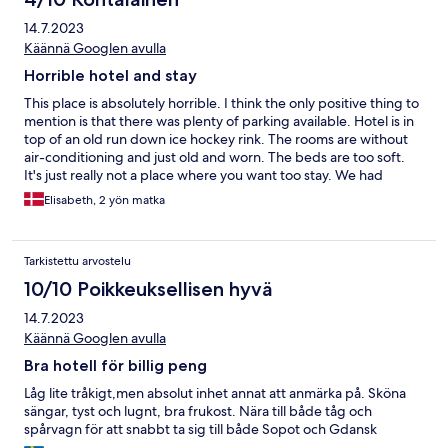
14.7.2023
Käännä Googlen avulla
Horrible hotel and stay
This place is absolutely horrible. I think the only positive thing to
mention is that there was plenty of parking available. Hotel is in
top of an old run down ice hockey rink. The rooms are without
air-conditioning and just old and worn. The beds are too soft.
It's just really not a place where you want too stay. We had
booked and paid for two nights, but left after one, since the
Elisabeth, 2 yön matka
standard was so bad. The receptionists were never friendly or
gave us any smiles. The breakfast was a joke. Scrambled eggs
were brown and without taste. There was no cold water and the
Tarkistettu arvostelu
juice was watered out. Do not stay here, if you want too do
yourself a favor.
10/10 Poikkeuksellisen hyvä
14.7.2023
Käännä Googlen avulla
Bra hotell för billig peng
Låg lite tråkigt,men absolut inhet annat att anmärka på. Sköna
sängar, tyst och lugnt, bra frukost. Nära till både tåg och
spårvagn för att snabbt ta sig till både Sopot och Gdansk