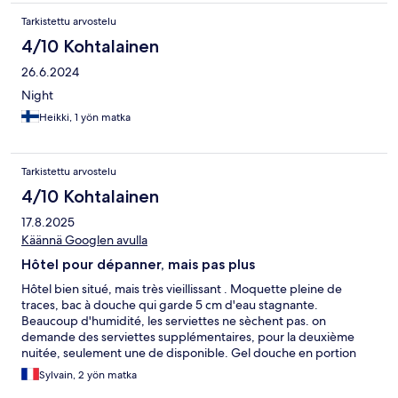
Tarkistettu arvostelu
4/10 Kohtalainen
26.6.2024
Night
Heikki, 1 yön matka
Tarkistettu arvostelu
4/10 Kohtalainen
17.8.2025
Käännä Googlen avulla
Hôtel pour dépanner, mais pas plus
Hôtel bien situé, mais très vieillissant . Moquette pleine de
traces, bac à douche qui garde 5 cm d'eau stagnante.
Beaucoup d'humidité, les serviettes ne sèchent pas. on
demande des serviettes supplémentaires, pour la deuxième
nuitée, seulement une de disponible. Gel douche en portion
sachet de ketchup, un par personne... pour 2 jour. housse de
Sylvain, 2 yön matka
couette pour taille hobbit Bref cher pour le service rendu