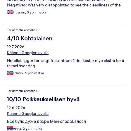
Negatives: Was very disappointed to see the cleanliness of the
hotel room, the bedsheets had stains on it, the room smelled
Hussain, 3 yön matka
like socks/shoes stink, no proper ventilation except to open
window. No dustbin was in the room. Also no shampoo was
provided in the toileteries. Breakfast was good but it wasnt
Tarkistettu arvostelu
refilled by the staff regularly. You have to ask everytime you
need egg/bread etc. Also one key per room was available
4/10 Kohtalainen
despite the fact that room had multiple guests.
19.7.2026
Käännä Googlen avulla
Hotellet ligger for langt fra sentrum å det koster mye ekstra for å
ta taxi hver dag.
Edwin, 6 yön matka
Tarkistettu arvostelu
10/10 Poikkeuksellisen hyvä
12.6.2026
Käännä Googlen avulla
Все було дуже добре Мені сподобалося
Anna, 2 yön matka