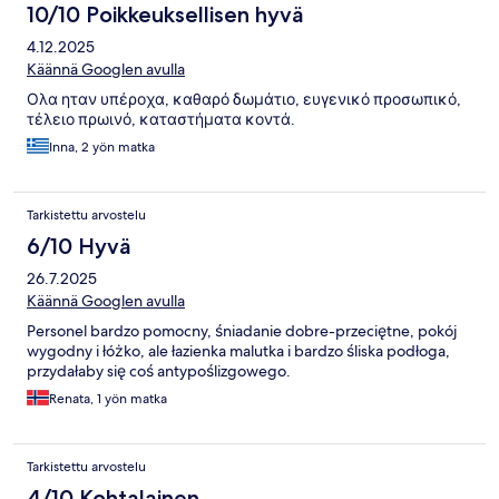
10/10 Poikkeuksellisen hyvä
4.12.2025
Käännä Googlen avulla
Ολα ηταν υπέροχα, καθαρό δωμάτιο, ευγενικό προσωπικό,
τέλειο πρωινό, καταστήματα κοντά.
Inna, 2 yön matka
Tarkistettu arvostelu
6/10 Hyvä
26.7.2025
Käännä Googlen avulla
Personel bardzo pomocny, śniadanie dobre-przeciętne, pokój
wygodny i łóżko, ale łazienka malutka i bardzo śliska podłoga,
przydałaby się coś antypoślizgowego.
Renata, 1 yön matka
Tarkistettu arvostelu
4/10 Kohtalainen