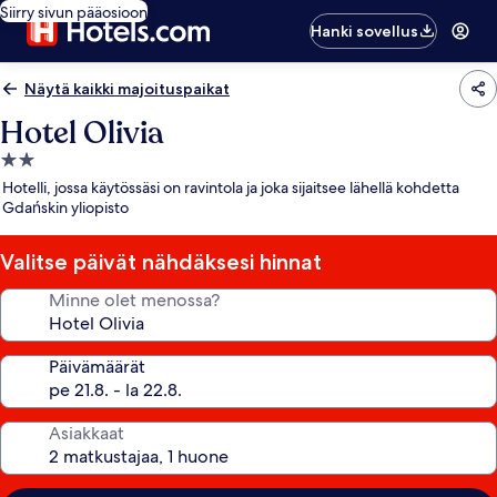
Siirry sivun pääosioon
Hanki sovellus
Näytä kaikki majoituspaikat
Hotel Olivia
2.0
tähden
Hotelli, jossa käytössäsi on ravintola ja joka sijaitsee lähellä kohdetta
majoituspaikka
Gdańskin yliopisto
Valitse päivät nähdäksesi hinnat
Minne olet menossa?
Päivämäärät
Asiakkaat