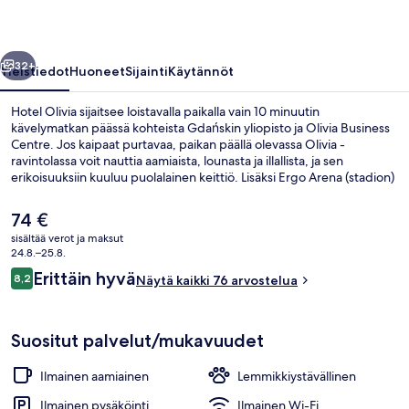
llinen
Seuraava
32+
Yleistiedot
Huoneet
Sijainti
Käytännöt
Hotel Olivia sijaitsee loistavalla paikalla vain 10 minuutin
kävelymatkan päässä kohteista Gdańskin yliopisto ja Olivia Business
Centre. Jos kaipaat purtavaa, paikan päällä olevassa Olivia -
ravintolassa voit nauttia aamiaista, lounasta ja illallista, ja sen
erikoisuuksiin kuuluu puolalainen keittiö. Lisäksi Ergo Arena (stadion)
ja Polsat Plus Arena sijaitsevat lyhyen ajomatkan päässä.
Nykyinen
74 €
hinta
sisältää verot ja maksut
on
24.8.–25.8.
Majoituspaikan julkisivu
74 €
Arvostelut
Erittäin hyvä
8,2
Näytä kaikki 76 arvostelua
8,2 kautta 10.
Suositut palvelut/mukavuudet
Ilmainen aamiainen
Lemmikkiystävällinen
Ilmainen pysäköinti
Ilmainen Wi-Fi