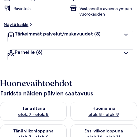
Ravintola
Vastaanotto avoinna ympäri
vuorokauden
Näytä kaikki
Tärkeimmät palvelut/mukavuudet
(8)
Perheille
(6)
Huonevaihtoehdot
Tarkista näiden päivien saatavuus
Tarkista tämän illan saatavuus elok. 7 - elok. 8
Tarkista huomisen saatavuus el
Tänä iltana
Huomenna
elok. 7 - elok. 8
elok. 8 - elok. 9
Tarkista tämän viikonlopun saatavuus elok. 7 - elok. 9
Tarkista ensi viikonlopun saatav
Tänä viikonloppuna
Ensi viikonloppuna