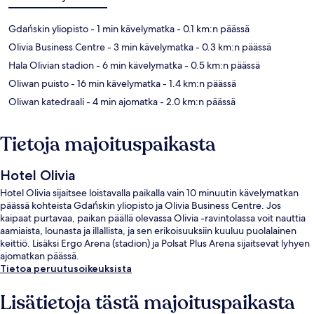
Gdańskin yliopisto
- 1 min kävelymatka
- 0.1 km:n päässä
Olivia Business Centre
- 3 min kävelymatka
- 0.3 km:n päässä
Hala Olivian stadion
- 6 min kävelymatka
- 0.5 km:n päässä
Oliwan puisto
- 16 min kävelymatka
- 1.4 km:n päässä
Oliwan katedraali
- 4 min ajomatka
- 2.0 km:n päässä
Tietoja majoituspaikasta
Hotel Olivia
Hotel Olivia sijaitsee loistavalla paikalla vain 10 minuutin kävelymatkan
päässä kohteista Gdańskin yliopisto ja Olivia Business Centre. Jos
kaipaat purtavaa, paikan päällä olevassa Olivia -ravintolassa voit nauttia
aamiaista, lounasta ja illallista, ja sen erikoisuuksiin kuuluu puolalainen
keittiö. Lisäksi Ergo Arena (stadion) ja Polsat Plus Arena sijaitsevat lyhyen
ajomatkan päässä.
Tietoa peruutusoikeuksista
Lisätietoja tästä majoituspaikasta