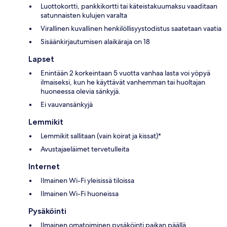
Luottokortti, pankkikortti tai käteistakuumaksu vaaditaan
satunnaisten kulujen varalta
Virallinen kuvallinen henkilöllisyystodistus saatetaan vaatia
Sisäänkirjautumisen alaikäraja on 18
Lapset
Enintään 2 korkeintaan 5 vuotta vanhaa lasta voi yöpyä
ilmaiseksi, kun he käyttävät vanhemman tai huoltajan
huoneessa olevia sänkyjä.
Ei vauvansänkyjä
Lemmikit
Lemmikit sallitaan (vain koirat ja kissat)*
Avustajaeläimet tervetulleita
Internet
Ilmainen Wi-Fi yleisissä tiloissa
Ilmainen Wi-Fi huoneissa
Pysäköinti
Ilmainen omatoiminen pysäköinti paikan päällä