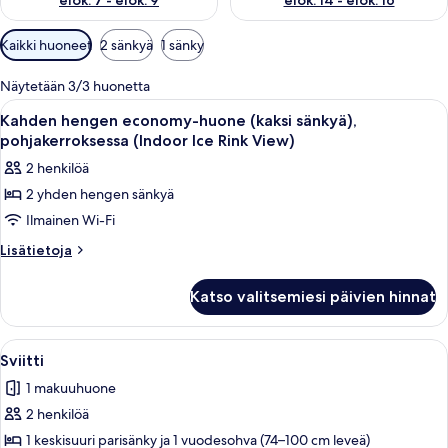
elok. 7 - elok. 9
elok. 14 - elok. 16
Huoneille
Kaikki huoneet
2 sänkyä
1 sänky
saatavilla
olevia
Näytetään 3/3 huonetta
suodattimia
Avaa
Hotellihuoneessa on kaksi puista sänkyä
8
Kahden hengen economy-huone (kaksi sänkyä),
kaikki
pohjakerroksessa (Indoor Ice Rink View)
huonetyypin
2 henkilöä
Kahden
2 yhden hengen sänkyä
hengen
Ilmainen Wi-Fi
economy-
huone
Lisätietoja
Lisätietoja
huoneesta
(kaksi
Kahden
sänkyä),
Katso valitsemiesi päivien hinnat
hengen
pohjakerroksessa
economy-
(Indoor
huone
Avaa
Hotellihuone, jossa on sänky, televisio,
4
(kaksi
Ice
Sviitti
kaikki
sänkyä),
Rink
1 makuuhuone
pohjakerroksessa
huonetyypin
View)
(Indoor
2 henkilöä
Sviitti
kuvat
Ice
kuvat
1 keskisuuri parisänky ja 1 vuodesohva (74–100 cm leveä)
Rink