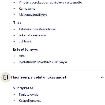
Ympäri vuorokauden auki oleva vastaanotto
Kampaamo
Matkatavarasäilytys
Tilat
Tallelokero vastaanotossa
Lokeroita saatavilla
Juhlasali
Esteettömyys
Hissi
Pyörätuolille soveltuva kulkuväylä
Huoneen palvelut/mukavuudet
Viihdykettä
Taulutelevisio
Kaapelikanavat