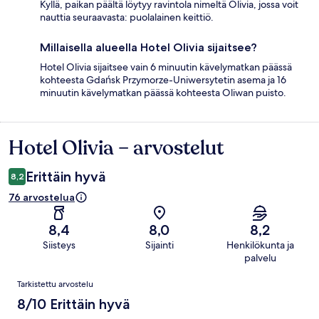
Kyllä, paikan päältä löytyy ravintola nimeltä Olivia, jossa voit
nauttia seuraavasta: puolalainen keittiö.
Millaisella alueella Hotel Olivia sijaitsee?
Hotel Olivia sijaitsee vain 6 minuutin kävelymatkan päässä
kohteesta Gdańsk Przymorze-Uniwersytetin asema ja 16
minuutin kävelymatkan päässä kohteesta Oliwan puisto.
Hotel Olivia – arvostelut
Arvostelut
Erittäin hyvä
8,2
76 arvostelua
8,4
8,0
8,2
Siisteys
Sijainti
Henkilökunta ja
palvelu
Arvostelut
Tarkistettu arvostelu
8/10 Erittäin hyvä