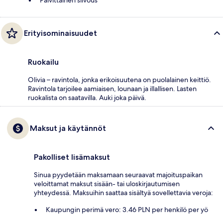
Päivittäinen siivous
Erityisominaisuudet
Ruokailu
Olivia – ravintola, jonka erikoisuutena on puolalainen keittiö.
Ravintola tarjoilee aamiaisen, lounaan ja illallisen. Lasten
ruokalista on saatavilla. Auki joka päivä.
Maksut ja käytännöt
Pakolliset lisämaksut
Sinua pyydetään maksamaan seuraavat majoituspaikan
veloittamat maksut sisään- tai uloskirjautumisen
yhteydessä. Maksuihin saattaa sisältyä sovellettavia veroja:
Kaupungin perimä vero: 3.46 PLN per henkilö per yö