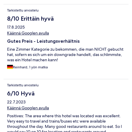
Tarkistettu arvostelu
8/10 Erittäin hyvä
17.8.2025
Käännä Googlen avulla
Gutes Preis - Leistungsverhältnis
Eine Zimmer Kategorie zu bekommen, die man NICHT gebucht
hat, sofern es sich um ein downgrade handelt, das schlimmste,
was ein Hotel machen kann!
Reinhard, 1 yön matka
Tarkistettu arvostelu
6/10 Hyvä
22.7.2023
Käännä Googlen avulla
Positives: The area where this hotel was located was excellent.
Very easy to travel and trains/buses etc were available
throughout the day. Many good restaurants around to eat. So I
would say 10 on 10 for location and restaurants around