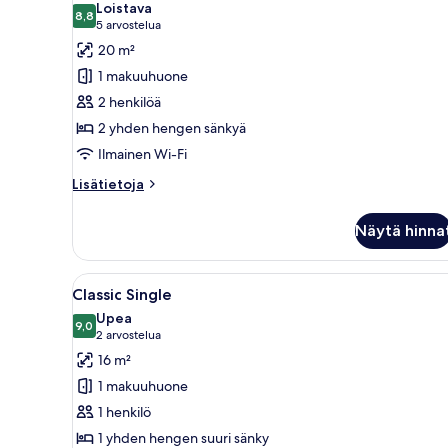
Loistava
huonetyypin
8,8
8,8 kautta 10
(5
5 arvostelua
Deluxe
arvostelua)
20 m²
Twin
1 makuuhuone
kuvat
2 henkilöä
2 yhden hengen sänkyä
Ilmainen Wi-Fi
Lisätietoja
Lisätietoja
huoneesta
Deluxe
Näytä hinna
Twin
Avaa
Moderni hotellihuone, jossa on 
4
Classic Single
kaikki
Upea
huonetyypin
9,0
9,0 kautta 10
(2
2 arvostelua
Classic
arvostelua)
16 m²
Single
1 makuuhuone
kuvat
1 henkilö
1 yhden hengen suuri sänky