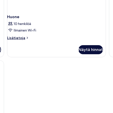
k
Ex
Ap
(1
Huone
Ki
Be
10 henkilöä
Ilmainen Wi-Fi
Lisätietoja
Lisätietoja
huoneesta
Huone
t
Näytä hinnat