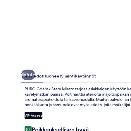
64+
Yleistiedot
Huoneet
Sijainti
Käytännöt
PURO Gdańsk Stare Miasto tarjoaa asiakkaiden käyttöön kat
kävelymatkan päässä. Voit nauttia aterioita majoituspaikan 
aromaterapiahoidolla tai kasvohoidolla. Muihin palveluihin 
henkilökunta ja aamupala ovat myös asioita, joita matkailijat
VIP Access
Arvostelut
Poikkeuksellisen hyvä
9,4