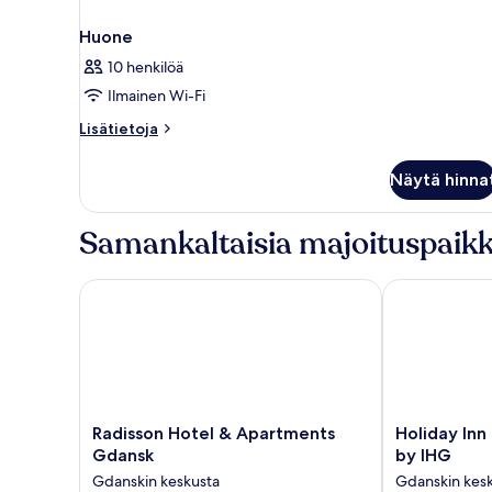
Huone
10 henkilöä
Ilmainen Wi-Fi
Lisätietoja
Lisätietoja
huoneesta
Huone
Näytä hinna
Samankaltaisia majoituspaikk
Radisson Hotel & Apartments Gdansk
Holiday Inn G
Radisson
Holiday
Radisson Hotel & Apartments
Holiday Inn
Hotel
Inn
Gdansk
by IHG
&
Gdansk
Gdanskin keskusta
Gdanskin kes
Apartments
-