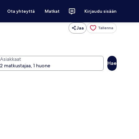
Ota yhteyttä
Matkat
Kirjaudu sisään
Jaa
Tallenna
Asiakkaat
Hae