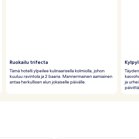
Ruokailu trifecta
Kylpy
Tämä hotelli ylpeilee kulinaarisella kolmiolla, johon
Täyden 
kuuluu ravintola ja 2 baaria. Mannermainen aamiainen
kasvoho
antaa herkullisen alun jokaiselle päivälle.
ja urhe
päivittä