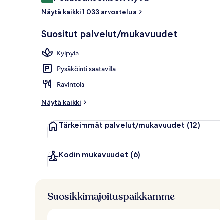
9,4 kautta 10.
Ravintola
Näytä kaikki 1 033 arvostelua
Suositut palvelut/mukavuudet
Kylpylä
Pysäköinti saatavilla
Ravintola
Näytä kaikki
Tärkeimmät palvelut/mukavuudet
(12)
Kodin mukavuudet
(6)
Suosikkimajoituspaikkamme