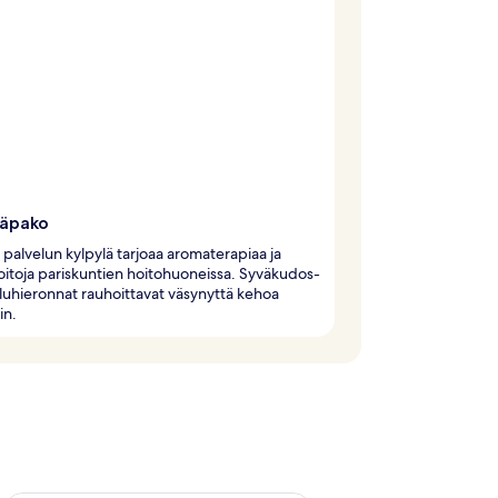
läpako
palvelun kylpylä tarjoaa aromaterapiaa ja
itoja pariskuntien hoitohuoneissa. Syväkudos-
iluhieronnat rauhoittavat väsynyttä kehoa
in.