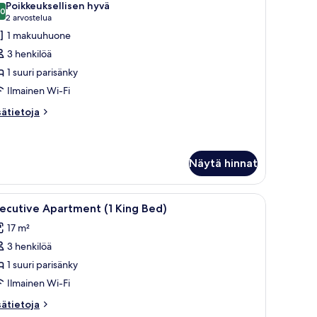
Poikkeuksellisen hyvä
uonetyypin
,0
10,0 kautta 10
(2
2 arvostelua
xecutive
arvostelua)
1 makuuhuone
uite
3 henkilöä
uvat
1 suuri parisänky
Ilmainen Wi-Fi
sätietoja
sätietoja
oneesta
ecutive
ite
Näytä hinnat
vaa
Moderni makuuhuone, jossa on suuri sänky, t
10
ecutive Apartment (1 King Bed)
ikki
17 m²
uonetyypin
3 henkilöä
xecutive
partment
1 suuri parisänky
Ilmainen Wi-Fi
ing
sätietoja
sätietoja
ed)
oneesta