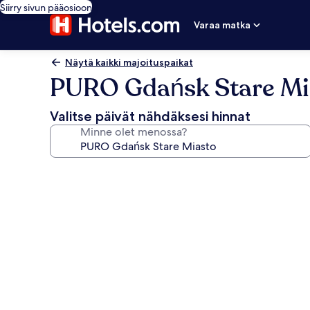
Siirry sivun pääosioon
Varaa matka
Näytä kaikki majoituspaikat
PURO Gdańsk Stare Mi
Valitse päivät nähdäksesi hinnat
Minne olet menossa?
Majoituspaikan
PURO
Gdańsk
Stare
Miasto
valokuvagalleria