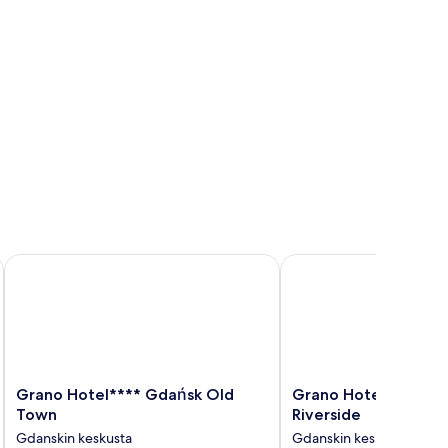
Grano Hotel**** Gdańsk Old Town
Grano Hotel**** Gdańs
Grano
Grano
Grano Hotel**** Gdańsk Old
Grano Hotel**** Gd
Hotel****
Hotel****
Town
Riverside
Gdańsk
Gdańsk
Gdanskin keskusta
Gdanskin keskusta
Old
Riverside