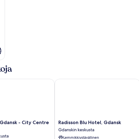
t
oja
dansk - City Centre by IHG
Radisson Blu Hotel, Gdansk
Radisson
 Gdansk - City Centre
Radisson Blu Hotel, Gdansk
Blu
Gdanskin keskusta
Hotel,
kusta
Lemmikkiystävällinen
Gdansk