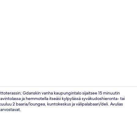
2 baaria
toterassin; Gdanskin vanha kaupungintalo sijaitsee 15 minuutin
ravintolassa ja hemmotella itseäsi kylpylässä syväkudoshieronta- tai
kuuluu 2 baaria/loungea, kuntokeskus ja välipalabaari/deli. Avulias
Aulan oleskel
 arvostavat.