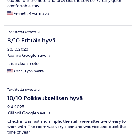
couple runs the hotel and provides the service. A really quiet
comfortable stay.
Kenneth, 4 yön matka
Tarkistettu arvostelu
8/10 Erittäin hyvä
23.10.2023
Käännä Googlen avulla
It is a clean motel.
Abbe, 1 yön matka
Tarkistettu arvostelu
10/10 Poikkeuksellisen hyvä
9.4.2025
Käännä Googlen avulla
Check in was fast and simple, the staff were attentive & easy to
work with. The room was very clean and was nice and quiet this
time of year