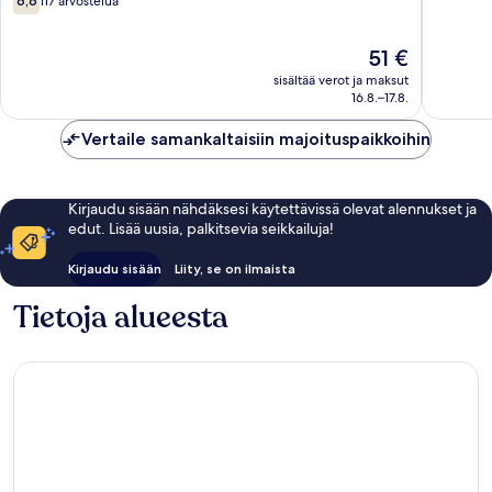
10,
6,6
117 arvostelua
kautta
Beach
Beach
135
10,
arvostel
Hinta
51 €
117
on
arvostelua
sisältää verot ja maksut
51 €
16.8.–17.8.
Vertaile samankaltaisiin majoituspaikkoihin
Kirjaudu sisään nähdäksesi käytettävissä olevat alennukset ja
edut. Lisää uusia, palkitsevia seikkailuja!
Kirjaudu sisään
Liity, se on ilmaista
Tietoja alueesta