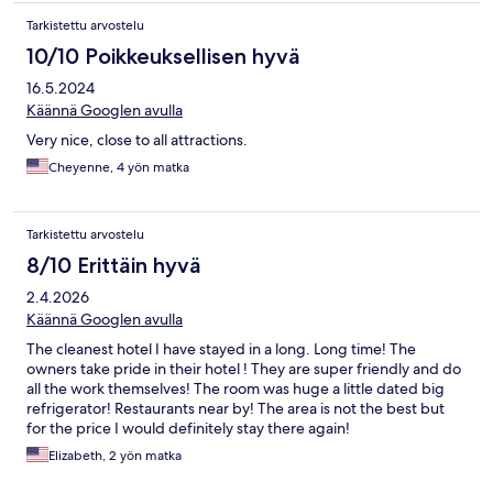
Tarkistettu arvostelu
10/10 Poikkeuksellisen hyvä
16.5.2024
Käännä Googlen avulla
Very nice, close to all attractions.
Cheyenne, 4 yön matka
Tarkistettu arvostelu
8/10 Erittäin hyvä
2.4.2026
Käännä Googlen avulla
The cleanest hotel I have stayed in a long. Long time! The
owners take pride in their hotel ! They are super friendly and do
all the work themselves! The room was huge a little dated big
refrigerator! Restaurants near by! The area is not the best but
for the price I would definitely stay there again!
Elizabeth, 2 yön matka