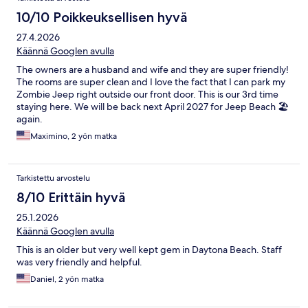
10/10 Poikkeuksellisen hyvä
27.4.2026
Käännä Googlen avulla
The owners are a husband and wife and they are super friendly!
The rooms are super clean and I love the fact that I can park my
Zombie Jeep right outside our front door. This is our 3rd time
staying here. We will be back next April 2027 for Jeep Beach 🏖️
again.
Maximino, 2 yön matka
Tarkistettu arvostelu
8/10 Erittäin hyvä
25.1.2026
Käännä Googlen avulla
This is an older but very well kept gem in Daytona Beach. Staff
was very friendly and helpful.
Daniel, 2 yön matka