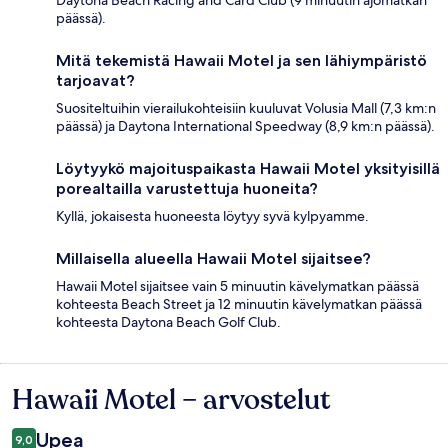
Daytona Beach Racing and Card Club (9 minuutin ajomatkan
päässä).
Mitä tekemistä Hawaii Motel ja sen lähiympäristö
tarjoavat?
Suositeltuihin vierailukohteisiin kuuluvat Volusia Mall (7,3 km:n
päässä) ja Daytona International Speedway (8,9 km:n päässä).
Löytyykö majoituspaikasta Hawaii Motel yksityisillä
porealtailla varustettuja huoneita?
Kyllä, jokaisesta huoneesta löytyy syvä kylpyamme.
Millaisella alueella Hawaii Motel sijaitsee?
Hawaii Motel sijaitsee vain 5 minuutin kävelymatkan päässä
kohteesta Beach Street ja 12 minuutin kävelymatkan päässä
kohteesta Daytona Beach Golf Club.
Hawaii Motel – arvostelut
Arvostelut
Upea
9,0