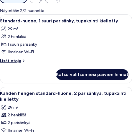
saatavilla
olevia
Näytetään 2/2 huonetta
suodattimia
Avaa
Hotellihuone, jossa on sänky, yöpöytä,
5
Standard-huone, 1 suuri parisänky, tupakointi kielletty
kaikki
29 m²
huonetyypin
2 henkilöä
Standard-
huone,
1 suuri parisänky
1
Ilmainen Wi-Fi
suuri
Lisätietoja
Lisätietoja
parisänky,
huoneesta
tupakointi
Standard-
Katso valitsemiesi päivien hinnat
huone,
kielletty
1
kuvat
suuri
Avaa
Hotellihuone, jossa on kaksi sänkyä, p
4
parisänky,
Kahden hengen standard-huone, 2 parisänkyä, tupakointi
kaikki
tupakointi
kielletty
kielletty
huonetyypin
29 m²
Kahden
2 henkilöä
hengen
2 parisänkyä
standard-
huone,
Ilmainen Wi-Fi