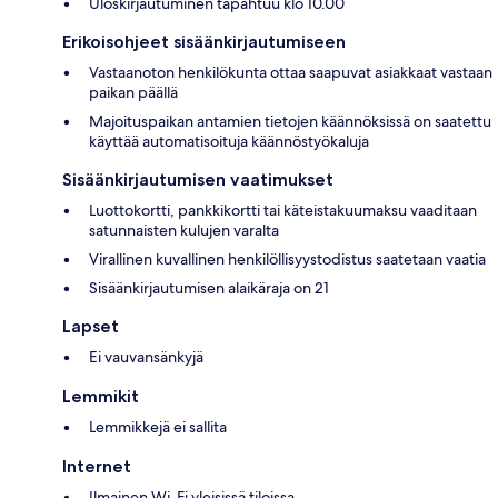
Uloskirjautuminen tapahtuu klo 10.00
Erikoisohjeet sisäänkirjautumiseen
Vastaanoton henkilökunta ottaa saapuvat asiakkaat vastaan
paikan päällä
Majoituspaikan antamien tietojen käännöksissä on saatettu
käyttää automatisoituja käännöstyökaluja
Sisäänkirjautumisen vaatimukset
Luottokortti, pankkikortti tai käteistakuumaksu vaaditaan
satunnaisten kulujen varalta
Virallinen kuvallinen henkilöllisyystodistus saatetaan vaatia
Sisäänkirjautumisen alaikäraja on 21
Lapset
Ei vauvansänkyjä
Lemmikit
Lemmikkejä ei sallita
Internet
Ilmainen Wi-Fi yleisissä tiloissa