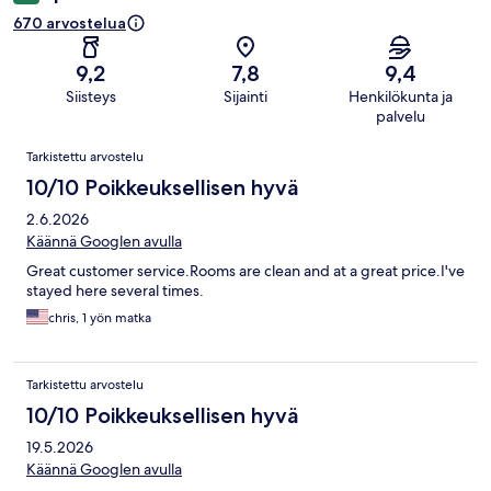
670 arvostelua
9,2
7,8
9,4
Siisteys
Sijainti
Henkilökunta ja
palvelu
Arvostelut
Tarkistettu arvostelu
10/10 Poikkeuksellisen hyvä
2.6.2026
Käännä Googlen avulla
Great customer service.Rooms are clean and at a great price.I've
stayed here several times.
chris, 1 yön matka
Tarkistettu arvostelu
10/10 Poikkeuksellisen hyvä
19.5.2026
Käännä Googlen avulla