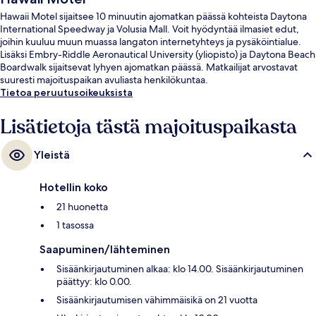
Hawaii Motel sijaitsee 10 minuutin ajomatkan päässä kohteista Daytona
International Speedway ja Volusia Mall. Voit hyödyntää ilmasiet edut,
joihin kuuluu muun muassa langaton internetyhteys ja pysäköintialue.
Lisäksi Embry-Riddle Aeronautical University (yliopisto) ja Daytona Beach
Boardwalk sijaitsevat lyhyen ajomatkan päässä. Matkailijat arvostavat
suuresti majoituspaikan avuliasta henkilökuntaa.
Tietoa peruutusoikeuksista
Lisätietoja tästä majoituspaikasta
Yleistä
Hotellin koko
21 huonetta
1 tasossa
Saapuminen/lähteminen
Sisäänkirjautuminen alkaa: klo 14.00. Sisäänkirjautuminen
päättyy: klo 0.00.
Sisäänkirjautumisen vähimmäisikä on 21 vuotta