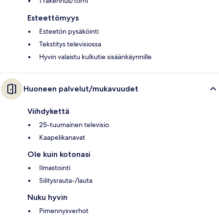
1 rakennus/torni
Esteettömyys
Esteetön pysäköinti
Tekstitys televisiossa
Hyvin valaistu kulkutie sisäänkäynnille
Huoneen palvelut/mukavuudet
Viihdykettä
25-tuumainen televisio
Kaapelikanavat
Ole kuin kotonasi
Ilmastointi
Silitysrauta-/lauta
Nuku hyvin
Pimennysverhot