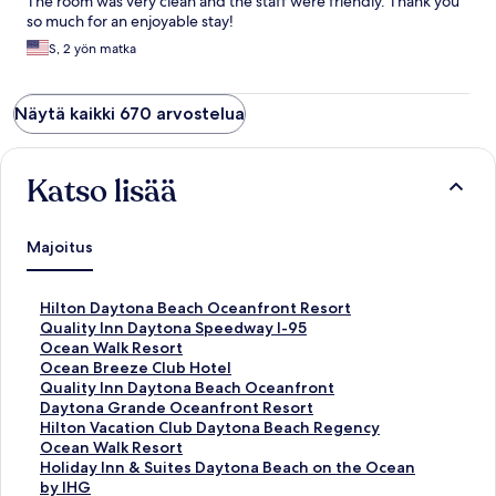
The room was very clean and the staff were friendly. Thank you
so much for an enjoyable stay!
S, 2 yön matka
Näytä kaikki 670 arvostelua
Katso lisää
Majoitus
K
Hilton Daytona Beach Oceanfront Resort
o
K
Quality Inn Daytona Speedway I-95
h
o
K
Ocean Walk Resort
t
h
o
K
Ocean Breeze Club Hotel
e
t
h
o
K
Quality Inn Daytona Beach Oceanfront
e
e
t
h
o
K
Daytona Grande Oceanfront Resort
n
e
e
t
h
o
K
Hilton Vacation Club Daytona Beach Regency
H
n
e
e
t
h
o
K
Ocean Walk Resort
i
Q
n
e
e
t
h
o
K
Holiday Inn & Suites Daytona Beach on the Ocean
l
u
O
n
e
e
t
h
o
by IHG