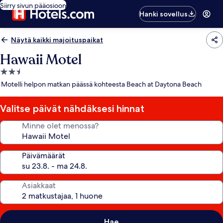
Siirry sivun pääosioon
Hanki sovellus
Näytä kaikki majoituspaikat
Hawaii Motel
2.5
tähden
Motelli helpon matkan päässä kohteesta Beach at Daytona Beach
majoituspaikka
Valitse päivät nähdäksesi hinnat
Minne olet menossa?
Päivämäärät
Asiakkaat
Hae