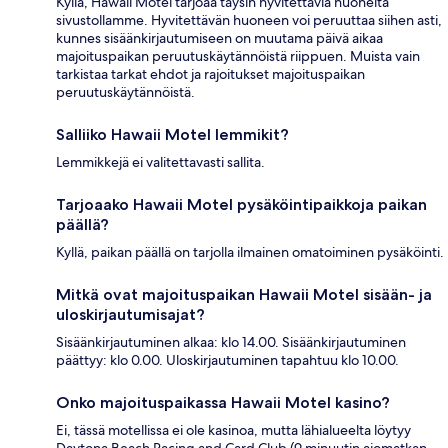
Kyllä, Hawaii Motel tarjoaa täysin hyvitettäviä huoneita
sivustollamme. Hyvitettävän huoneen voi peruuttaa siihen asti,
kunnes sisäänkirjautumiseen on muutama päivä aikaa
majoituspaikan peruutuskäytännöistä riippuen. Muista vain
tarkistaa tarkat ehdot ja rajoitukset majoituspaikan
peruutuskäytännöistä.
Salliiko Hawaii Motel lemmikit?
Lemmikkejä ei valitettavasti sallita.
Tarjoaako Hawaii Motel pysäköintipaikkoja paikan
päällä?
Kyllä, paikan päällä on tarjolla ilmainen omatoiminen pysäköinti.
Mitkä ovat majoituspaikan Hawaii Motel sisään- ja
uloskirjautumisajat?
Sisäänkirjautuminen alkaa: klo 14.00. Sisäänkirjautuminen
päättyy: klo 0.00. Uloskirjautuminen tapahtuu klo 10.00.
Onko majoituspaikassa Hawaii Motel kasino?
Ei, tässä motellissa ei ole kasinoa, mutta lähialueelta löytyy