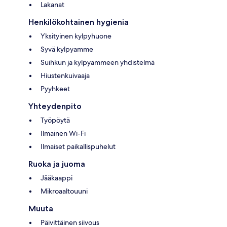
Lakanat
Henkilökohtainen hygienia
Yksityinen kylpyhuone
Syvä kylpyamme
Suihkun ja kylpyammeen yhdistelmä
Hiustenkuivaaja
Pyyhkeet
Yhteydenpito
Työpöytä
Ilmainen Wi-Fi
Ilmaiset paikallispuhelut
Ruoka ja juoma
Jääkaappi
Mikroaaltouuni
Muuta
Päivittäinen siivous