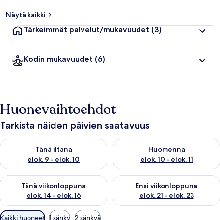
Näytä kaikki
Tärkeimmät palvelut/mukavuudet
(3)
Kodin mukavuudet
(6)
Huonevaihtoehdot
Tarkista näiden päivien saatavuus
Tarkista tämän illan saatavuus elok. 9 - elok. 10
Tarkista huomisen saatavuus elo
Tänä iltana
Huomenna
elok. 9 - elok. 10
elok. 10 - elok. 11
Tarkista tämän viikonlopun saatavuus elok. 14 - elok. 16
Tarkista ensi viikonlopun saata
Tänä viikonloppuna
Ensi viikonloppuna
elok. 14 - elok. 16
elok. 21 - elok. 23
Huoneille
Kaikki huoneet
1 sänky
2 sänkyä