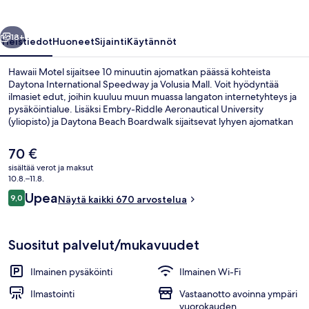
llinen
Seuraava
18+
Yleistiedot
Huoneet
Sijainti
Käytännöt
Hawaii Motel sijaitsee 10 minuutin ajomatkan päässä kohteista
Daytona International Speedway ja Volusia Mall. Voit hyödyntää
ilmasiet edut, joihin kuuluu muun muassa langaton internetyhteys ja
pysäköintialue. Lisäksi Embry-Riddle Aeronautical University
(yliopisto) ja Daytona Beach Boardwalk sijaitsevat lyhyen ajomatkan
päässä. Matkailijat arvostavat suuresti majoituspaikan avuliasta
henkilökuntaa.
Nykyinen
70 €
hinta
sisältää verot ja maksut
on
10.8.–11.8.
Aula
70 €
Arvostelut
Upea
9,0
Näytä kaikki 670 arvostelua
9,0 kautta 10.
Suositut palvelut/mukavuudet
Ilmainen pysäköinti
Ilmainen Wi-Fi
Ilmastointi
Vastaanotto avoinna ympäri
vuorokauden