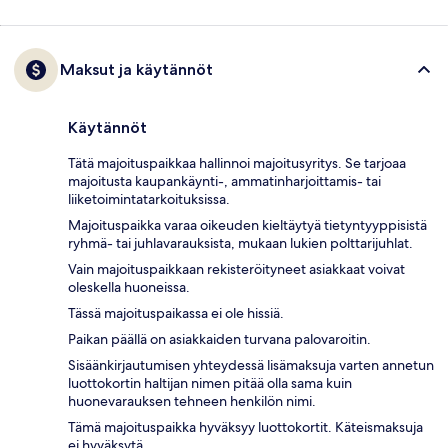
Maksut ja käytännöt
Käytännöt
Tätä majoituspaikkaa hallinnoi majoitusyritys. Se tarjoaa
majoitusta kaupankäynti-, ammatinharjoittamis- tai
liiketoimintatarkoituksissa.
Majoituspaikka varaa oikeuden kieltäytyä tietyntyyppisistä
ryhmä- tai juhlavarauksista, mukaan lukien polttarijuhlat.
Vain majoituspaikkaan rekisteröityneet asiakkaat voivat
oleskella huoneissa.
Tässä majoituspaikassa ei ole hissiä.
Paikan päällä on asiakkaiden turvana palovaroitin.
Sisäänkirjautumisen yhteydessä lisämaksuja varten annetun
luottokortin haltijan nimen pitää olla sama kuin
huonevarauksen tehneen henkilön nimi.
Tämä majoituspaikka hyväksyy luottokortit. Käteismaksuja
ei hyväksytä.