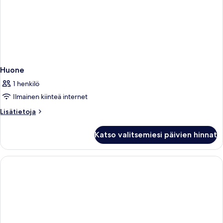
Huone
1 henkilö
Ilmainen kiinteä internet
Lisätietoja
Lisätietoja
huoneesta
Huone
Katso valitsemiesi päivien hinnat