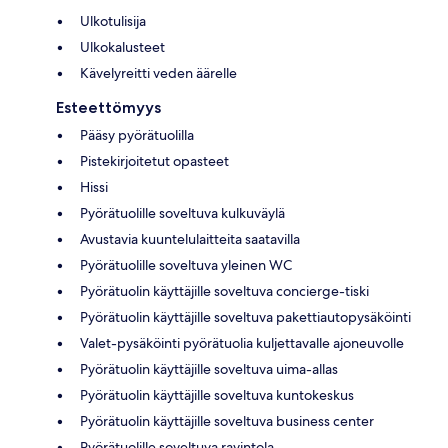
Ulkotulisija
Ulkokalusteet
Kävelyreitti veden äärelle
Esteettömyys
Pääsy pyörätuolilla
Pistekirjoitetut opasteet
Hissi
Pyörätuolille soveltuva kulkuväylä
Avustavia kuuntelulaitteita saatavilla
Pyörätuolille soveltuva yleinen WC
Pyörätuolin käyttäjille soveltuva concierge-tiski
Pyörätuolin käyttäjille soveltuva pakettiautopysäköinti
Valet-pysäköinti pyörätuolia kuljettavalle ajoneuvolle
Pyörätuolin käyttäjille soveltuva uima-allas
Pyörätuolin käyttäjille soveltuva kuntokeskus
Pyörätuolin käyttäjille soveltuva business center
Pyörätuolille soveltuva ravintola