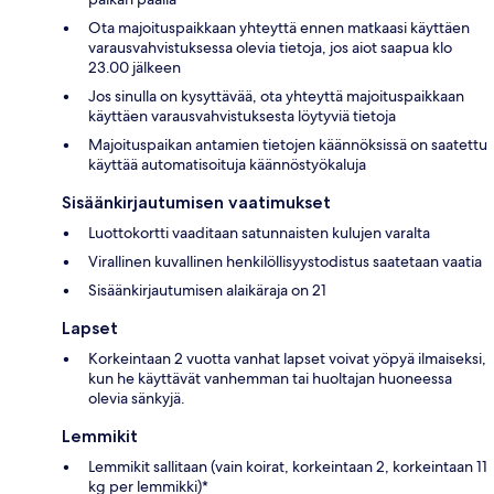
Ota majoituspaikkaan yhteyttä ennen matkaasi käyttäen
varausvahvistuksessa olevia tietoja, jos aiot saapua klo
23.00 jälkeen
Jos sinulla on kysyttävää, ota yhteyttä majoituspaikkaan
käyttäen varausvahvistuksesta löytyviä tietoja
Majoituspaikan antamien tietojen käännöksissä on saatettu
käyttää automatisoituja käännöstyökaluja
Sisäänkirjautumisen vaatimukset
Luottokortti vaaditaan satunnaisten kulujen varalta
Virallinen kuvallinen henkilöllisyystodistus saatetaan vaatia
Sisäänkirjautumisen alaikäraja on 21
Lapset
Korkeintaan 2 vuotta vanhat lapset voivat yöpyä ilmaiseksi,
kun he käyttävät vanhemman tai huoltajan huoneessa
olevia sänkyjä.
Lemmikit
Lemmikit sallitaan (vain koirat, korkeintaan 2, korkeintaan 11
kg per lemmikki)*