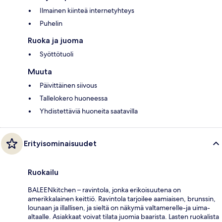
Ilmainen kiinteä internetyhteys
Puhelin
Ruoka ja juoma
Syöttötuoli
Muuta
Päivittäinen siivous
Tallelokero huoneessa
Yhdistettäviä huoneita saatavilla
Erityisominaisuudet
Ruokailu
BALEENkitchen – ravintola, jonka erikoisuutena on
amerikkalainen keittiö. Ravintola tarjoilee aamiaisen, brunssin,
lounaan ja illallisen, ja sieltä on näkymä valtamerelle-ja uima-
altaalle. Asiakkaat voivat tilata juomia baarista. Lasten ruokalista