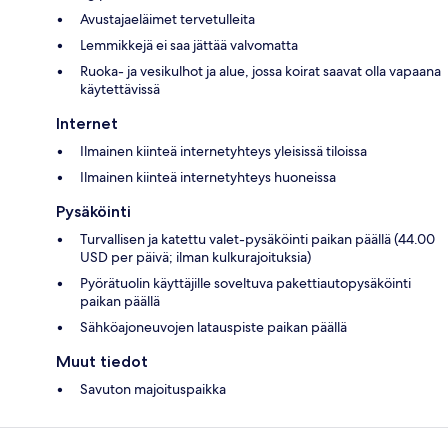
Avustajaeläimet tervetulleita
Lemmikkejä ei saa jättää valvomatta
Ruoka- ja vesikulhot ja alue, jossa koirat saavat olla vapaana
käytettävissä
Internet
Ilmainen kiinteä internetyhteys yleisissä tiloissa
Ilmainen kiinteä internetyhteys huoneissa
Pysäköinti
Turvallisen ja katettu valet-pysäköinti paikan päällä (44.00
USD per päivä; ilman kulkurajoituksia)
Pyörätuolin käyttäjille soveltuva pakettiautopysäköinti
paikan päällä
Sähköajoneuvojen latauspiste paikan päällä
Muut tiedot
Savuton majoituspaikka