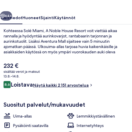
Resort
valokuvagalleria
llinen
Seuraava
64+
Yleistiedot
Huoneet
Sijainti
Käytännöt
Kohteessa Solé Miami, A Noble House Resort voit viettää aikaa
rannalla ja hyödyntää aurinkovarjot, rantabaarin tarjonnan ja
aurinkotuolit. Lisäksi Aventura Mall sijaitsee vain 5 minuutin
ajomatkan päässä. Ulkouima-allas tarjoaa huvia kaikenikäisille ja
asiakkaiden käytössä on myös ympäri vuorokauden auki oleva
kuntokeskus ja sauna. Upeat valtamerinäköalat tarjoava
BALEENkitchen tarjoilee aamiaisen, lounaan ja illallisen. Sen
Nykyinen
232 €
erikoisuuksiin kuuluu amerikkalainen keittiö. Muihin palveluihin
hinta
sisältää verot ja maksut
kuuluu allasbaari, höyrysauna ja terassi. Matkailijat arvostavat
on
13.8.–14.8.
majoituspaikan avuliasta henkilökuntaa ja ravintolaa.
Kokoustilat
232 €
Arvostelut
Loistava
8,6
Näytä kaikki 2 151 arvostelua
8,6 kautta 10.
Suositut palvelut/mukavuudet
Uima-allas
Lemmikkiystävällinen
Pysäköinti saatavilla
Internetyhteys