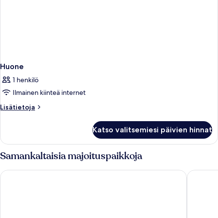
Huone
1 henkilö
Ilmainen kiinteä internet
Lisätietoja
Lisätietoja
huoneesta
Huone
Katso valitsemiesi päivien hinnat
Samankaltaisia majoituspaikkoja
The Sunny
Trump In