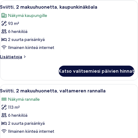
suuri
Avaa
Moderni keittiö, jossa on tummat kaapi
7
parisänky
Sviitti, 2 makuuhuonetta, kaupunkinäköala
kaikki
Näkymä kaupungille
huonetyypin
93 m²
Sviitti,
2
6 henkilöä
makuuhuonetta,
2 suurta parisänkyä
kaupunkinäköala
Ilmainen kiinteä internet
kuvat
Lisätietoja
Lisätietoja
huoneesta
Sviitti,
Katso valitsemiesi päivien hinnat
2
makuuhuonetta,
kaupunkinäköala
Avaa
Hotellihuone, jossa on suuri ikkuna, jo
11
Sviitti, 2 makuuhuonetta, valtameren rannalla
kaikki
Näkymä rannalle
huonetyypin
113 m²
Sviitti,
2
6 henkilöä
makuuhuonetta,
2 suurta parisänkyä
valtameren
Ilmainen kiinteä internet
rannalla