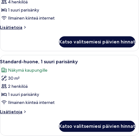
1
4 henkilöä
makuuhuone,
1 suuri parisänky
valtameren
Ilmainen kiinteä internet
rannalla
Lisätietoja
Lisätietoja
kuvat
huoneesta
Sviitti,
Katso valitsemiesi päivien hinnat
1
makuuhuone,
valtameren
Avaa
Moderni hotellihuone, jossa on suuri s
2
rannalla
Standard-huone, 1 suuri parisänky
kaikki
Näkymä kaupungille
huonetyypin
30 m²
Standard-
huone,
2 henkilöä
1
1 suuri parisänky
suuri
Ilmainen kiinteä internet
parisänky
Lisätietoja
Lisätietoja
kuvat
huoneesta
Standard-
Katso valitsemiesi päivien hinnat
huone,
1