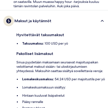
on saatavilla. Muun muassa happy hour -tarjouksia kuuluu
tämän ravintolan palveluihin. Auki joka päivä.
Maksut ja käytännöt
Hyvitettävät takuumaksut
Takuumaksu:
100 USD per yö
Pakolliset lisämaksut
Sinua pyydetään maksamaan seuraavat majoituspaikan
veloittamat maksut sisään- tai uloskirjautumisen
yhteydessä. Maksuihin saattaa sisältyä sovellettavia veroja:
Lomakeskusmaksu:
54.24 USD per majoitustila per yö
Lomakeskusmaksuun sisältyy:
Hintaan kuuluvat lisäpalvelut
Pääsy rannalle