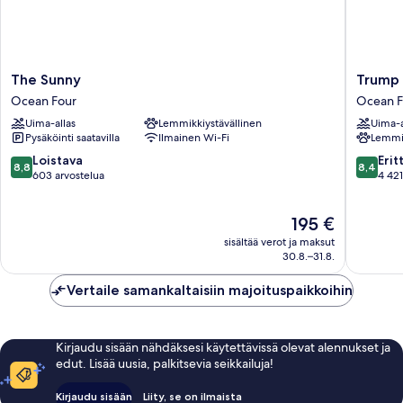
The
Trump
The Sunny
Trump 
Sunny
Internat
Ocean Four
Ocean F
Ocean
Beach
Uima-allas
Lemmikkiystävällinen
Uima-a
Four
Resort
Pysäköinti saatavilla
Ilmainen Wi-Fi
Lemmik
Ocean
Four
8.8
8.4
Loistava
Erit
8,8
8,4
kautta
kautta
603 arvostelua
4 421
10,
10,
Loistava,
Erittäin
Hinta
195 €
603
hyvä,
on
arvostelua
4 421
sisältää verot ja maksut
195 €
arvostel
30.8.–31.8.
Vertaile samankaltaisiin majoituspaikkoihin
Kirjaudu sisään nähdäksesi käytettävissä olevat alennukset ja
edut. Lisää uusia, palkitsevia seikkailuja!
Kirjaudu sisään
Liity, se on ilmaista