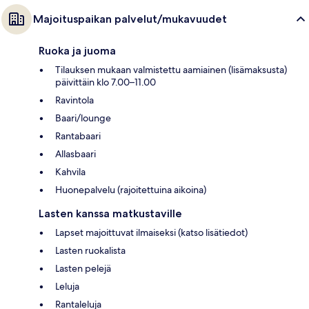
Majoituspaikan palvelut/mukavuudet
Ruoka ja juoma
Tilauksen mukaan valmistettu aamiainen (lisämaksusta)
päivittäin klo 7.00–11.00
Ravintola
Baari/lounge
Rantabaari
Allasbaari
Kahvila
Huonepalvelu (rajoitettuina aikoina)
Lasten kanssa matkustaville
Lapset majoittuvat ilmaiseksi (katso lisätiedot)
Lasten ruokalista
Lasten pelejä
Leluja
Rantaleluja