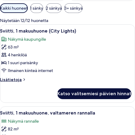
Huoneille
Kaikki huoneet
1 sänky
2 sänkyä
3+ sänkyä
saatavilla
olevia
Näytetään 12/12 huonetta
suodattimia
Avaa
Moderni keittiö, jossa on tummat kaapi
7
Sviitti, 1 makuuhuone (City Lights)
kaikki
Näkymä kaupungille
huonetyypin
63 m²
Sviitti,
1
4 henkilöä
makuuhuone
1 suuri parisänky
(City
Ilmainen kiinteä internet
Lights)
Lisätietoja
Lisätietoja
kuvat
huoneesta
Sviitti,
Katso valitsemiesi päivien hinnat
1
makuuhuone
(City
Avaa
Moderni olohuone, jossa on suuri tele
12
Lights)
Sviitti, 1 makuuhuone, valtameren rannalla
kaikki
Näkymä rannalle
huonetyypin
82 m²
Sviitti,