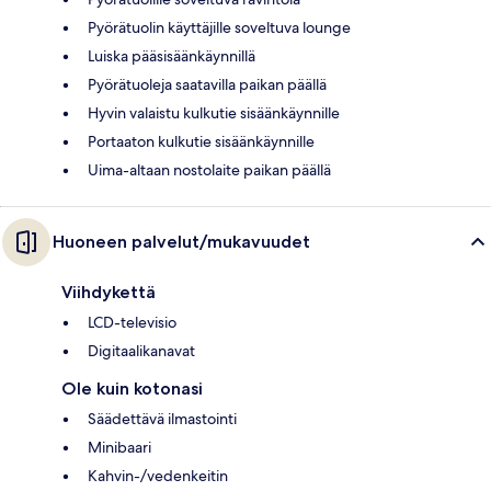
Pyörätuolin käyttäjille soveltuva lounge
Luiska pääsisäänkäynnillä
Pyörätuoleja saatavilla paikan päällä
Hyvin valaistu kulkutie sisäänkäynnille
Portaaton kulkutie sisäänkäynnille
Uima-altaan nostolaite paikan päällä
Huoneen palvelut/mukavuudet
Viihdykettä
LCD-televisio
Digitaalikanavat
Ole kuin kotonasi
Säädettävä ilmastointi
Minibaari
Kahvin-/vedenkeitin