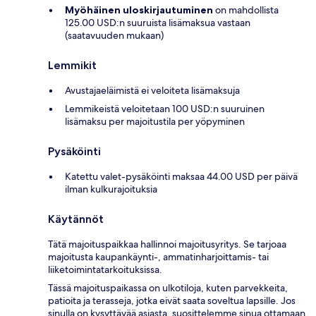
Myöhäinen uloskirjautuminen
on mahdollista
125.00 USD:n suuruista lisämaksua vastaan
(saatavuuden mukaan)
Lemmikit
Avustajaeläimistä ei veloiteta lisämaksuja
Lemmikeistä veloitetaan 100 USD:n suuruinen
lisämaksu per majoitustila per yöpyminen
Pysäköinti
Katettu valet-pysäköinti maksaa 44.00 USD per päivä
ilman kulkurajoituksia
Käytännöt
Tätä majoituspaikkaa hallinnoi majoitusyritys. Se tarjoaa
majoitusta kaupankäynti-, ammatinharjoittamis- tai
liiketoimintatarkoituksissa.
Tässä majoituspaikassa on ulkotiloja, kuten parvekkeita,
patioita ja terasseja, jotka eivät saata soveltua lapsille. Jos
sinulla on kysyttävää asiasta, suosittelemme sinua ottamaan