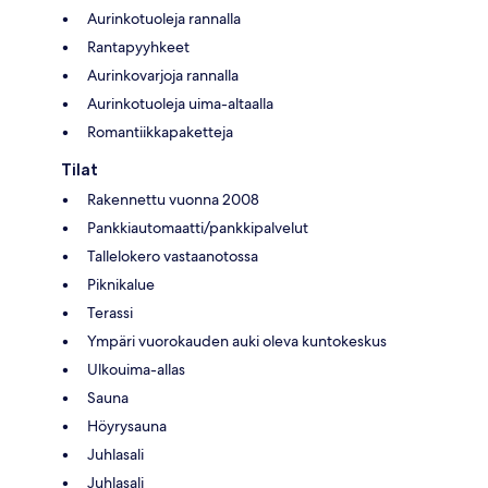
Aurinkotuoleja rannalla
Rantapyyhkeet
Aurinkovarjoja rannalla
Aurinkotuoleja uima-altaalla
Romantiikkapaketteja
Tilat
Rakennettu vuonna 2008
Pankkiautomaatti/pankkipalvelut
Tallelokero vastaanotossa
Piknikalue
Terassi
Ympäri vuorokauden auki oleva kuntokeskus
Ulkouima-allas
Sauna
Höyrysauna
Juhlasali
Juhlasali