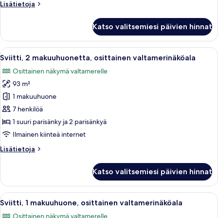
Lisätietoja
Lisätietoja
kuvat
huoneesta
Sviitti,
Katso valitsemiesi päivien hinnat
2
makuuhuonetta,
valtameren
Avaa
Moderni hotellihuone, jossa on suuri i
8
rannalla
Sviitti, 2 makuuhuonetta, osittainen valtamerinäköala
kaikki
Osittainen näkymä valtamerelle
huonetyypin
93 m²
Sviitti,
2
1 makuuhuone
makuuhuonetta,
7 henkilöä
osittainen
1 suuri parisänky ja 2 parisänkyä
valtamerinäköala
Ilmainen kiinteä internet
kuvat
Lisätietoja
Lisätietoja
huoneesta
Sviitti,
Katso valitsemiesi päivien hinnat
2
makuuhuonetta,
osittainen
Avaa
Moderni keittiö, jossa on tummat kaapi
7
valtamerinäköala
Sviitti, 1 makuuhuone, osittainen valtamerinäköala
kaikki
Osittainen näkymä valtamerelle