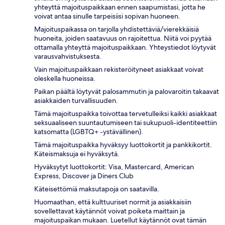
yhteyttä majoituspaikkaan ennen saapumistasi, jotta he
voivat antaa sinulle tarpeisiisi sopivan huoneen.
Majoituspaikassa on tarjolla yhdistettäviä/vierekkäisiä
huoneita, joiden saatavuus on rajoitettua. Niitä voi pyytää
ottamalla yhteyttä majoituspaikkaan. Yhteystiedot löytyvät
varausvahvistuksesta.
Vain majoituspaikkaan rekisteröityneet asiakkaat voivat
oleskella huoneissa.
Paikan päältä löytyvät palosammutin ja palovaroitin takaavat
asiakkaiden turvallisuuden.
Tämä majoituspaikka toivottaa tervetulleiksi kaikki asiakkaat
seksuaaliseen suuntautumiseen tai sukupuoli-identiteettiin
katsomatta (LGBTQ+ -ystävällinen).
Tämä majoituspaikka hyväksyy luottokortit ja pankkikortit.
Käteismaksuja ei hyväksytä.
Hyväksytyt luottokortit: Visa, Mastercard, American
Express, Discover ja Diners Club
Käteisettömiä maksutapoja on saatavilla.
Huomaathan, että kulttuuriset normit ja asiakkaisiin
sovellettavat käytännöt voivat poiketa maittain ja
majoituspaikan mukaan. Luetellut käytännöt ovat tämän