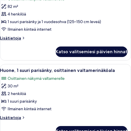
huonetyypin
82 m²
Sviitti,
1
4 henkilöä
makuuhuone,
1 suuri parisänky ja 1 vuodesohva (125–150 cm leveä)
osittainen
Ilmainen kiinteä internet
valtamerinäköala
Lisätietoja
Lisätietoja
kuvat
huoneesta
Sviitti,
Katso valitsemiesi päivien hinnat
1
makuuhuone,
osittainen
Avaa
Moderni hotellihuone, jossa on suuri s
3
valtamerinäköala
Huone, 1 suuri parisänky, osittainen valtamerinäköala
kaikki
Osittainen näkymä valtamerelle
huonetyypin
30 m²
Huone,
1
2 henkilöä
suuri
1 suuri parisänky
parisänky,
Ilmainen kiinteä internet
osittainen
Lisätietoja
Lisätietoja
valtamerinäköala
huoneesta
kuvat
Huone,