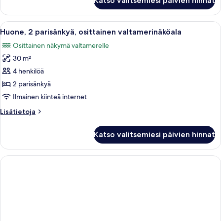
Katso valitsemiesi päivien hinnat
1
suuri
parisänky,
Avaa
Hotellihuone, jossa on kaksi sänkyä, su
4
osittainen
Huone, 2 parisänkyä, osittainen valtamerinäköala
kaikki
valtamerinäköala
Osittainen näkymä valtamerelle
huonetyypin
30 m²
Huone,
2
4 henkilöä
parisänkyä,
2 parisänkyä
osittainen
Ilmainen kiinteä internet
valtamerinäköala
Lisätietoja
Lisätietoja
kuvat
huoneesta
Huone,
Katso valitsemiesi päivien hinnat
2
parisänkyä,
osittainen
valtamerinäköala