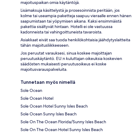
majoituspaikan omia käytäntöjä.
Lisämaksuja käsittelystä ja prosesoinnista peritään, jos
kolme tai useampia paketteja saapuu vieraalle ennen hänen
saapumistaan tai yöpymisen aikana. Kaksi ensimmäistä
pakettia sisältyvät hintaan. Hotelli ei ole vastuussa
kadonneista tai vahingoittuneista tavaroista.
Asiakkaat eivät saa tuoda henkilökohtaisia jäähdytyslaitteita
tähän majoitusliikkeeseen.
Jos peruutat varauksesi, sinua koskee majoittajan
peruutuskäytäntö. EU:n kuluttajan oikeuksia koskevien
säädösten mukaisesti peruutusoikeus ei koske
majoitusvarauspalveluita.
Tunnetaan myös nimellä
Sole Ocean
Sole Ocean Hotel
Sole Ocean Hotel Sunny Isles Beach
Sole Ocean Sunny Isles Beach
Sole On The Ocean Florida/Sunny Isles Beach
Sole On The Ocean Hotel Sunny Isles Beach