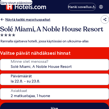
Siirry sivun pääosioon
Hanki sovellus
Näytä kaikki majoituspaikat
Solé Miami, A Noble House Resort
4.0
tähden
Rannalla sijaitseva hotelli, jossa käytössäsi on ulkouima-allas
majoituspaikka
Valitse päivät nähdäksesi hinnat
Minne olet menossa?
Päivämäärät
Asiakkaat
Hae