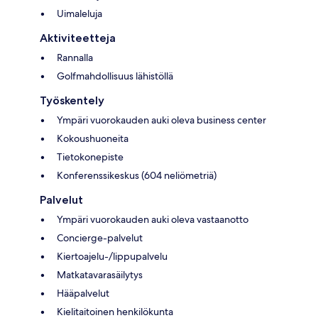
Uimaleluja
Aktiviteetteja
Rannalla
Golfmahdollisuus lähistöllä
Työskentely
Ympäri vuorokauden auki oleva business center
Kokoushuoneita
Tietokonepiste
Konferenssikeskus (604 neliömetriä)
Palvelut
Ympäri vuorokauden auki oleva vastaanotto
Concierge-palvelut
Kiertoajelu-/lippupalvelu
Matkatavarasäilytys
Hääpalvelut
Kielitaitoinen henkilökunta