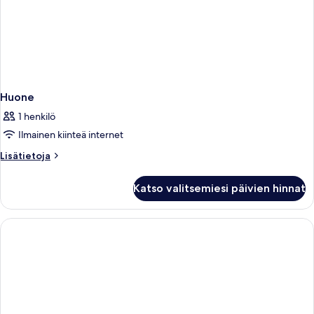
Huone
1 henkilö
Ilmainen kiinteä internet
Lisätietoja
Lisätietoja
huoneesta
Huone
Katso valitsemiesi päivien hinnat