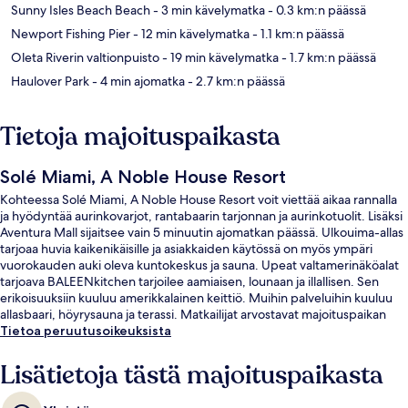
Sunny Isles Beach Beach
- 3 min kävelymatka
- 0.3 km:n päässä
Newport Fishing Pier
- 12 min kävelymatka
- 1.1 km:n päässä
Oleta Riverin valtionpuisto
- 19 min kävelymatka
- 1.7 km:n päässä
Haulover Park
- 4 min ajomatka
- 2.7 km:n päässä
Tietoja majoituspaikasta
Solé Miami, A Noble House Resort
Kohteessa Solé Miami, A Noble House Resort voit viettää aikaa rannalla
ja hyödyntää aurinkovarjot, rantabaarin tarjonnan ja aurinkotuolit. Lisäksi
Aventura Mall sijaitsee vain 5 minuutin ajomatkan päässä. Ulkouima-allas
tarjoaa huvia kaikenikäisille ja asiakkaiden käytössä on myös ympäri
vuorokauden auki oleva kuntokeskus ja sauna. Upeat valtamerinäköalat
tarjoava BALEENkitchen tarjoilee aamiaisen, lounaan ja illallisen. Sen
erikoisuuksiin kuuluu amerikkalainen keittiö. Muihin palveluihin kuuluu
allasbaari, höyrysauna ja terassi. Matkailijat arvostavat majoituspaikan
avuliasta henkilökuntaa ja ravintolaa.
Tietoa peruutusoikeuksista
Lisätietoja tästä majoituspaikasta