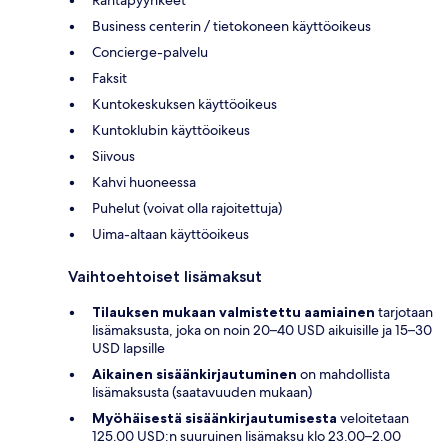
Rantapyyhkeet
Business centerin / tietokoneen käyttöoikeus
Concierge-palvelu
Faksit
Kuntokeskuksen käyttöoikeus
Kuntoklubin käyttöoikeus
Siivous
Kahvi huoneessa
Puhelut (voivat olla rajoitettuja)
Uima-altaan käyttöoikeus
Vaihtoehtoiset lisämaksut
Tilauksen mukaan valmistettu aamiainen
tarjotaan
lisämaksusta, joka on noin 20–40 USD aikuisille ja 15–30
USD lapsille
Aikainen sisäänkirjautuminen
on mahdollista
lisämaksusta (saatavuuden mukaan)
Myöhäisestä sisäänkirjautumisesta
veloitetaan
125.00 USD:n suuruinen lisämaksu klo 23.00–2.00