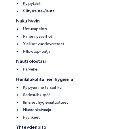
Kylpytakit
Silitysrauta-/lauta
Nuku hyvin
Untuvapeitto
Pimennysverhot
Ylelliset vuodevaatteet
Pillowtop-patja
Nauti olostasi
Parveke
Henkilökohtainen hygienia
Kylpyamme tai suihku
Sadesuihkupää
Ilmaiset hygieniatuotteet
Hiustenkuivaaja
Pyyhkeet
Yhteydenpito