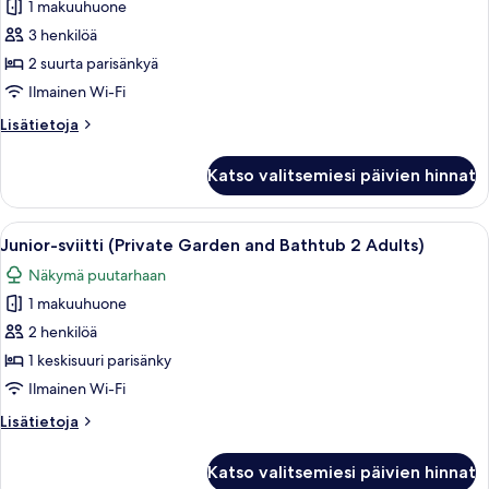
sviitti
1 makuuhuone
(Private
3 henkilöä
Garden
2 suurta parisänkyä
and
Ilmainen Wi-Fi
Bathtub
Lisätietoja
Lisätietoja
3
huoneesta
Adults)
Junior-
Katso valitsemiesi päivien hinnat
kuvat
sviitti
(Private
Garden
Avaa
Moderni ulkotila, jossa on poreallas, k
11
and
Junior-sviitti (Private Garden and Bathtub 2 Adults)
kaikki
Bathtub
Näkymä puutarhaan
3
huonetyypin
Adults)
1 makuuhuone
Junior-
sviitti
2 henkilöä
(Private
1 keskisuuri parisänky
Garden
Ilmainen Wi-Fi
and
Lisätietoja
Lisätietoja
Bathtub
huoneesta
2
Junior-
Katso valitsemiesi päivien hinnat
sviitti
Adults)