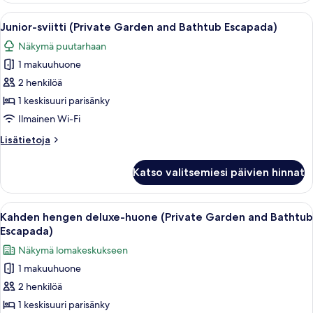
Night)
Avaa
Moderni ulkotila, jossa on poreallas, k
10
Junior-sviitti (Private Garden and Bathtub Escapada)
kaikki
Näkymä puutarhaan
huonetyypin
1 makuuhuone
Junior-
sviitti
2 henkilöä
(Private
1 keskisuuri parisänky
Garden
Ilmainen Wi-Fi
and
Lisätietoja
Lisätietoja
Bathtub
huoneesta
Escapada)
Junior-
Katso valitsemiesi päivien hinnat
sviitti
kuvat
(Private
Garden
Avaa
Moderni hotellihuone, jossa on suuri sä
9
and
Kahden hengen deluxe-huone (Private Garden and Bathtub
kaikki
Bathtub
Escapada)
Escapada)
huonetyypin
Näkymä lomakeskukseen
Kahden
1 makuuhuone
hengen
2 henkilöä
deluxe-
huone
1 keskisuuri parisänky