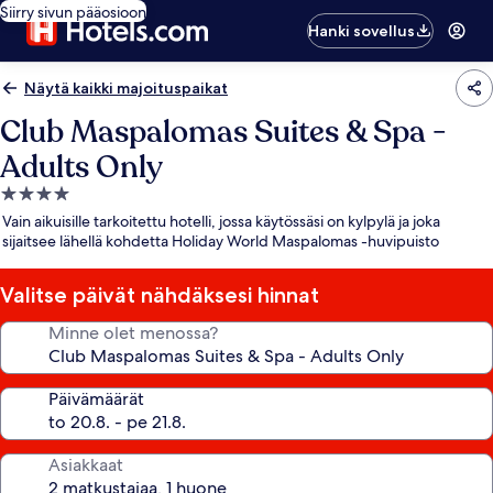
Siirry sivun pääosioon
Hanki sovellus
Näytä kaikki majoituspaikat
Club Maspalomas Suites & Spa -
Adults Only
4.0
tähden
Vain aikuisille tarkoitettu hotelli, jossa käytössäsi on kylpylä ja joka
majoituspaikka
sijaitsee lähellä kohdetta Holiday World Maspalomas -huvipuisto
Valitse päivät nähdäksesi hinnat
Minne olet menossa?
Päivämäärät
Asiakkaat