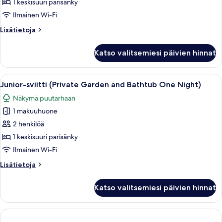
(Private
1 keskisuuri parisänky
Garden
Ilmainen Wi-Fi
and
Lisätietoja
Lisätietoja
Bathtub
huoneesta
One
Deluxe-
Katso valitsemiesi päivien hinnat
huone
Night)
(Private
kuvat
Garden
Avaa
Moderni ulkotila, jossa on poreallas, k
10
and
Junior-sviitti (Private Garden and Bathtub One Night)
kaikki
Bathtub
Näkymä puutarhaan
One
huonetyypin
Night)
1 makuuhuone
Junior-
sviitti
2 henkilöä
(Private
1 keskisuuri parisänky
Garden
Ilmainen Wi-Fi
and
Lisätietoja
Lisätietoja
Bathtub
huoneesta
One
Junior-
Katso valitsemiesi päivien hinnat
sviitti
Night)
(Private
kuvat
Garden
and