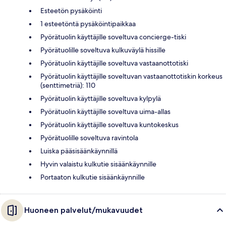
Esteetön pysäköinti
1 esteetöntä pysäköintipaikkaa
Pyörätuolin käyttäjille soveltuva concierge-tiski
Pyörätuolille soveltuva kulkuväylä hissille
Pyörätuolin käyttäjille soveltuva vastaanottotiski
Pyörätuolin käyttäjille soveltuvan vastaanottotiskin korkeus
(senttimetriä): 110
Pyörätuolin käyttäjille soveltuva kylpylä
Pyörätuolin käyttäjille soveltuva uima-allas
Pyörätuolin käyttäjille soveltuva kuntokeskus
Pyörätuolille soveltuva ravintola
Luiska pääsisäänkäynnillä
Hyvin valaistu kulkutie sisäänkäynnille
Portaaton kulkutie sisäänkäynnille
Huoneen palvelut/mukavuudet