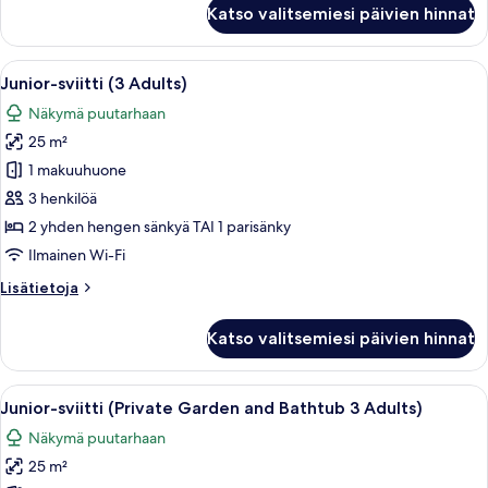
Junior-
Katso valitsemiesi päivien hinnat
sviitti
(Single
Use)
Avaa
Moderni hotellihuone, jossa on sohva, p
8
Junior-sviitti (3 Adults)
kaikki
Näkymä puutarhaan
huonetyypin
25 m²
Junior-
sviitti
1 makuuhuone
(3
3 henkilöä
Adults)
2 yhden hengen sänkyä TAI 1 parisänky
kuvat
Ilmainen Wi-Fi
Lisätietoja
Lisätietoja
huoneesta
Junior-
Katso valitsemiesi päivien hinnat
sviitti
(3
Adults)
Avaa
Terassi/patio
10
Junior-sviitti (Private Garden and Bathtub 3 Adults)
kaikki
Näkymä puutarhaan
huonetyypin
25 m²
Junior-