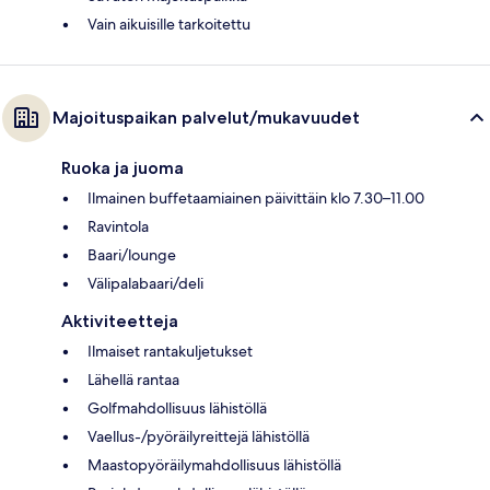
Vain aikuisille tarkoitettu
Majoituspaikan palvelut/mukavuudet
Ruoka ja juoma
Ilmainen buffetaamiainen päivittäin klo 7.30–11.00
Ravintola
Baari/lounge
Välipalabaari/deli
Aktiviteetteja
Ilmaiset rantakuljetukset
Lähellä rantaa
Golfmahdollisuus lähistöllä
Vaellus-/pyöräilyreittejä lähistöllä
Maastopyöräilymahdollisuus lähistöllä