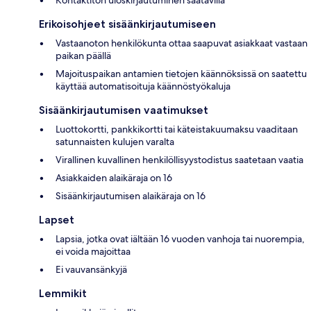
Kontaktiton uloskirjautuminen saatavilla
Erikoisohjeet sisäänkirjautumiseen
Vastaanoton henkilökunta ottaa saapuvat asiakkaat vastaan
paikan päällä
Majoituspaikan antamien tietojen käännöksissä on saatettu
käyttää automatisoituja käännöstyökaluja
Sisäänkirjautumisen vaatimukset
Luottokortti, pankkikortti tai käteistakuumaksu vaaditaan
satunnaisten kulujen varalta
Virallinen kuvallinen henkilöllisyystodistus saatetaan vaatia
Asiakkaiden alaikäraja on 16
Sisäänkirjautumisen alaikäraja on 16
Lapset
Lapsia, jotka ovat iältään 16 vuoden vanhoja tai nuorempia,
ei voida majoittaa
Ei vauvansänkyjä
Lemmikit