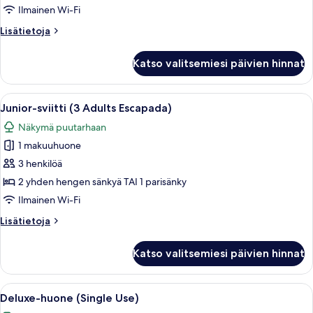
(Private
Ilmainen Wi-Fi
Garden
Lisätietoja
Lisätietoja
and
huoneesta
Bathtub
Kahden
Katso valitsemiesi päivien hinnat
hengen
Escapada)
deluxe-
kuvat
huone
Avaa
1 makuuhuone, egyptinpuuvillaiset lak
8
(Private
Junior-sviitti (3 Adults Escapada)
kaikki
Garden
Näkymä puutarhaan
and
huonetyypin
Bathtub
1 makuuhuone
Junior-
Escapada)
sviitti
3 henkilöä
(3
2 yhden hengen sänkyä TAI 1 parisänky
Adults
Ilmainen Wi-Fi
Escapada)
Lisätietoja
Lisätietoja
kuvat
huoneesta
Junior-
Katso valitsemiesi päivien hinnat
sviitti
(3
Adults
Avaa
Moderni hotellihuone, jossa on suuri sä
7
Escapada)
Deluxe-huone (Single Use)
kaikki