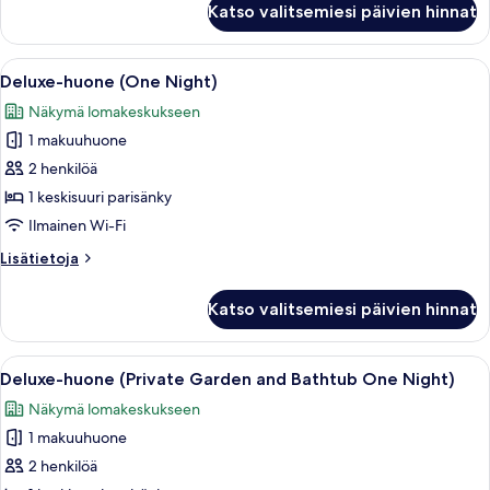
Katso valitsemiesi päivien hinnat
huone
(Escapada)
Avaa
Moderni hotellihuone, jossa on suuri sä
7
Deluxe-huone (One Night)
kaikki
Näkymä lomakeskukseen
huonetyypin
1 makuuhuone
Deluxe-
huone
2 henkilöä
(One
1 keskisuuri parisänky
Night)
Ilmainen Wi-Fi
kuvat
Lisätietoja
Lisätietoja
huoneesta
Deluxe-
Katso valitsemiesi päivien hinnat
huone
(One
Night)
Avaa
Moderni hotellihuone, jossa on suuri sä
11
Deluxe-huone (Private Garden and Bathtub One Night)
kaikki
Näkymä lomakeskukseen
huonetyypin
1 makuuhuone
Deluxe-
huone
2 henkilöä