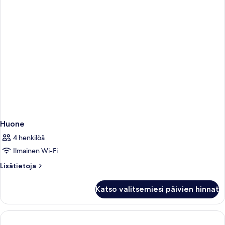
Bathtub
One
Night)
Huone
4 henkilöä
Ilmainen Wi-Fi
Lisätietoja
Lisätietoja
huoneesta
Huone
Katso valitsemiesi päivien hinnat