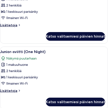
Junior-
sviitti
2 henkilöä
(Escapada)
1 keskisuuri parisänky
kuvat
Ilmainen Wi-Fi
Lisätietoja
Lisätietoja
huoneesta
Junior-
Katso valitsemiesi päivien hinnat
sviitti
(Escapada)
Avaa
1 makuuhuone, egyptinpuuvillaiset lak
8
Junior-sviitti (One Night)
kaikki
Näkymä puutarhaan
huonetyypin
1 makuuhuone
Junior-
sviitti
2 henkilöä
(One
1 keskisuuri parisänky
Night)
Ilmainen Wi-Fi
kuvat
Lisätietoja
Lisätietoja
huoneesta
Junior-
Katso valitsemiesi päivien hinnat
sviitti
(One