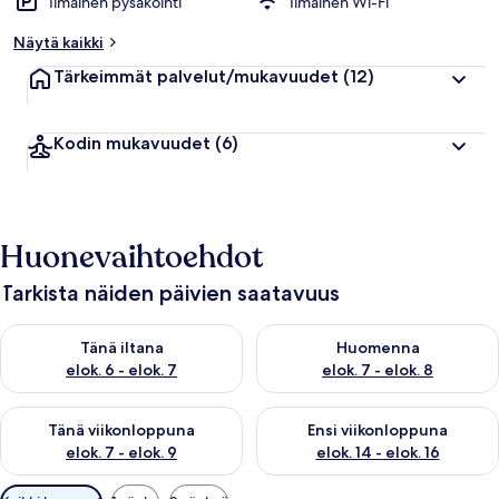
Ilmainen pysäköinti
Ilmainen Wi-Fi
Näytä kaikki
Tärkeimmät palvelut/mukavuudet
(12)
Kodin mukavuudet
(6)
Huonevaihtoehdot
Tarkista näiden päivien saatavuus
Tarkista tämän illan saatavuus elok. 6 - elok. 7
Tarkista huomisen saatavuus el
Tänä iltana
Huomenna
elok. 6 - elok. 7
elok. 7 - elok. 8
Tarkista tämän viikonlopun saatavuus elok. 7 - elok. 9
Tarkista ensi viikonlopun saatav
Tänä viikonloppuna
Ensi viikonloppuna
elok. 7 - elok. 9
elok. 14 - elok. 16
Huoneille