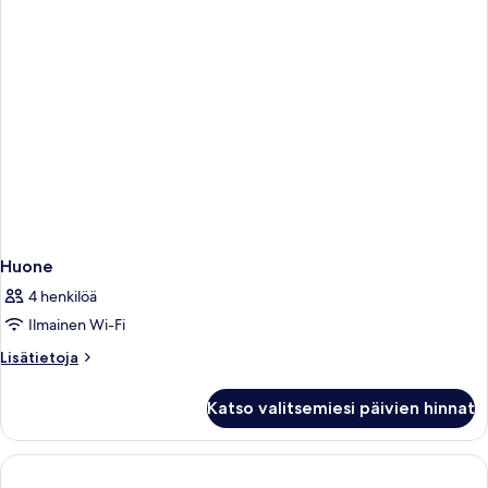
Huone
4 henkilöä
Ilmainen Wi-Fi
Lisätietoja
Lisätietoja
huoneesta
Huone
Katso valitsemiesi päivien hinnat