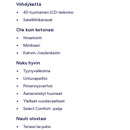
Viihdykettä
43-tuumainen LCD-televisio
Satelliittikanavat
Ole kuin kotonasi
Ilmastointi
Minibaari
Kahvin-/vedenkeitin
Nuku hyvin
Tyynyvalikoima
Untuvapeitto
Pimennysverhot
Äänieristetyt huoneet
Ylelliset vuodevaatteet
Select Comfort -patja
Nauti olostasi
Terassi tai patio