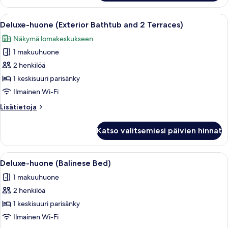
(Private
kuvat
Garden
Avaa
Moderni kylpyhuone, jossa on erillinen
10
and
Deluxe-huone (Exterior Bathtub and 2 Terraces)
kaikki
Bathtub
Näkymä lomakeskukseen
2
huonetyypin
Adults)
1 makuuhuone
Deluxe-
huone
2 henkilöä
(Exterior
1 keskisuuri parisänky
Bathtub
Ilmainen Wi-Fi
and
Lisätietoja
Lisätietoja
2
huoneesta
Terraces)
Deluxe-
Katso valitsemiesi päivien hinnat
huone
kuvat
(Exterior
Bathtub
Avaa
Moderni ulkotila, jossa on valkoiset l
8
and
Deluxe-huone (Balinese Bed)
kaikki
2
1 makuuhuone
Terraces)
huonetyypin
2 henkilöä
Deluxe-
huone
1 keskisuuri parisänky
(Balinese
Ilmainen Wi-Fi
Bed)