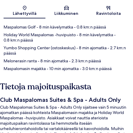
Kartta
Lähettyvillä
Liikkuminen
Ravintoloita
Maspalomas Golf
- 8 min kävelymatka
- 0.8 km:n päässä
Holiday World Maspalomas -huvipuisto
- 8 min kävelymatka
-
0.8 km:n päässä
Yumbo Shopping Center (ostoskeskus)
- 8 min ajomatka
- 2.7 km:n
päässä
Melonerasin ranta
- 8 min ajomatka
- 2.3 km:n päässä
Maspalomasin majakka
- 10 min ajomatka
- 3.0 km:n päässä
Tietoja majoituspaikasta
Club Maspalomas Suites & Spa - Adults Only
Club Maspalomas Suites & Spa - Adults Only sijaitsee vain 5 minuutin
ajomatkan päässä kohteista Maspalomasin majakka ja Holiday World
Maspalomas -huvipuisto. Asiakkaat voivat nauttia aterioista
majoituspaikan ravintolassa tai hemmotella itseään
urheiluhierontahoidolla tai vartalokääreellä tai kasvohoidolla. Muihin