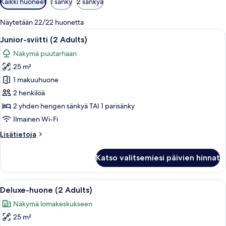
Kaikki huoneet
1 sänky
2 sänkyä
saatavilla
olevia
Näytetään 22/22 huonetta
suodattimia
Avaa
Moderni hotellihuone, jossa on sohva, p
9
Junior-sviitti (2 Adults)
kaikki
Näkymä puutarhaan
huonetyypin
25 m²
Junior-
sviitti
1 makuuhuone
(2
2 henkilöä
Adults)
2 yhden hengen sänkyä TAI 1 parisänky
kuvat
Ilmainen Wi-Fi
Lisätietoja
Lisätietoja
huoneesta
Junior-
Katso valitsemiesi päivien hinnat
sviitti
(2
Adults)
Avaa
Moderni hotellihuone, jossa on suuri sä
8
Deluxe-huone (2 Adults)
kaikki
Näkymä lomakeskukseen
huonetyypin
25 m²
Deluxe-