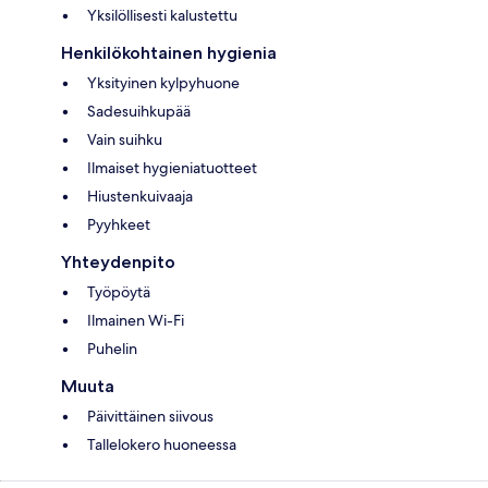
Yksilöllisesti kalustettu
Henkilökohtainen hygienia
Yksityinen kylpyhuone
Sadesuihkupää
Vain suihku
Ilmaiset hygieniatuotteet
Hiustenkuivaaja
Pyyhkeet
Yhteydenpito
Työpöytä
Ilmainen Wi-Fi
Puhelin
Muuta
Päivittäinen siivous
Tallelokero huoneessa