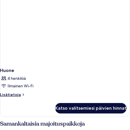
Huone
4 henkilöä
Ilmainen Wi-Fi
Lisätietoja
Lisätietoja
huoneesta
Huone
Katso valitsemiesi päivien hinnat
Samankaltaisia majoituspaikkoja