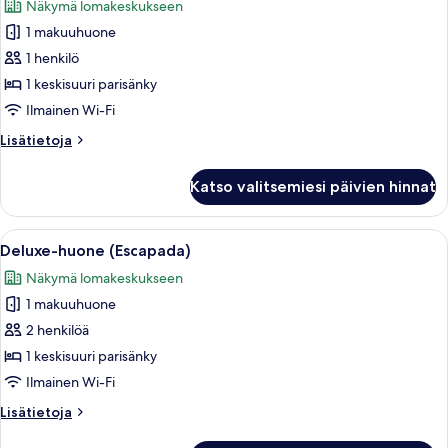
Näkymä lomakeskukseen
huonetyypin
1 makuuhuone
Deluxe-
huone
1 henkilö
(Single
1 keskisuuri parisänky
Use)
Ilmainen Wi-Fi
kuvat
Lisätietoja
Lisätietoja
huoneesta
Deluxe-
Katso valitsemiesi päivien hinnat
huone
(Single
Use)
Avaa
Moderni hotellihuone, jossa on suuri sä
7
Deluxe-huone (Escapada)
kaikki
Näkymä lomakeskukseen
huonetyypin
1 makuuhuone
Deluxe-
huone
2 henkilöä
(Escapada)
1 keskisuuri parisänky
kuvat
Ilmainen Wi-Fi
Lisätietoja
Lisätietoja
huoneesta
Deluxe-