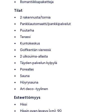
Romantiikkapaketteja
Tilat
2 rakennusta/tornia
Pankkiautomaatti/pankkipalvelut
Puutarha
Terassi
Kuntokeskus
Golfkentän vieressä
2 ulkouima-allasta
Täyden palvelun kylpylä
Poreallas
Sauna
Höyrysauna
Art deco -tyylinen
Esteettömyys
Hissi
Hissin oven leveys (cm): 90