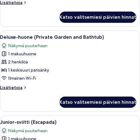
Lisätietoja
Lisätietoja
kuvat
huoneesta
Deluxe-
Katso valitsemiesi päivien hinnat
huone
(Balinese
Bed)
Avaa
Moderni hotellihuone, jossa on suuri sä
9
Deluxe-huone (Private Garden and Bathtub)
kaikki
Näkymä puutarhaan
huonetyypin
1 makuuhuone
Deluxe-
huone
2 henkilöä
(Private
1 keskisuuri parisänky
Garden
Ilmainen Wi-Fi
and
Lisätietoja
Lisätietoja
Bathtub)
huoneesta
kuvat
Deluxe-
Katso valitsemiesi päivien hinnat
huone
(Private
Garden
Avaa
Moderni hotellihuone, jossa on suuri 
7
and
Junior-sviitti (Escapada)
kaikki
Bathtub)
Näkymä puutarhaan
huonetyypin
1 makuuhuone