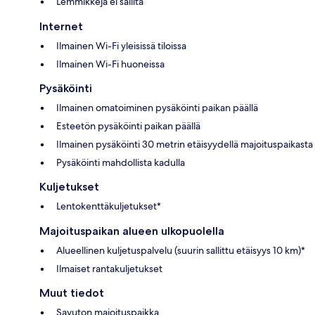
Lemmikkejä ei sallita
Internet
Ilmainen Wi-Fi yleisissä tiloissa
Ilmainen Wi-Fi huoneissa
Pysäköinti
Ilmainen omatoiminen pysäköinti paikan päällä
Esteetön pysäköinti paikan päällä
Ilmainen pysäköinti 30 metrin etäisyydellä majoituspaikasta
Pysäköinti mahdollista kadulla
Kuljetukset
Lentokenttäkuljetukset*
Majoituspaikan alueen ulkopuolella
Alueellinen kuljetuspalvelu (suurin sallittu etäisyys 10 km)*
Ilmaiset rantakuljetukset
Muut tiedot
Savuton majoituspaikka