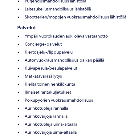
Purjehdusmahdollisuus lähistöllä
Laitesukellusmahdollisuus lähistöllä
Skootterien/mopojen vuokrausmahdollisuus lähistöllä
Palvelut
Ympäri vuorokauden auki oleva vastaanotto
Concierge-palvelut
Kiertoajelu-/lippupalvelu
Autonvuokrausmahdollisuus paikan päällä
Kuivapesula/pesulapalvelut
Matkatavarasäilytys
Kielitaitoinen henkilökunta
Ilmaiset rantakuljetukset
Polkupyörien vuokrausmahdollisuus
Aurinkotuoleja rannalla
Aurinkovarjoja rannalla
Aurinkotuoleja uima-altaalla
Aurinkovarjoja uima-altaalla