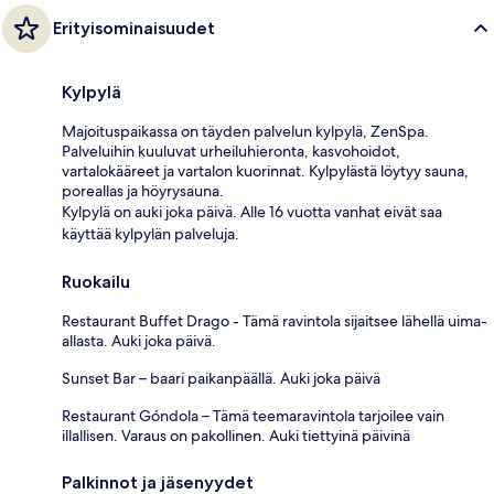
Erityisominaisuudet
Kylpylä
Majoituspaikassa on täyden palvelun kylpylä, ZenSpa.
Palveluihin kuuluvat urheiluhieronta, kasvohoidot,
vartalokääreet ja vartalon kuorinnat. Kylpylästä löytyy sauna,
poreallas ja höyrysauna.
Kylpylä on auki joka päivä. Alle 16 vuotta vanhat eivät saa
käyttää kylpylän palveluja.
Ruokailu
Restaurant Buffet Drago - Tämä ravintola sijaitsee lähellä uima-
allasta. Auki joka päivä.
Sunset Bar – baari paikanpäällä. Auki joka päivä
Restaurant Góndola – Tämä teemaravintola tarjoilee vain
illallisen. Varaus on pakollinen. Auki tiettyinä päivinä
Palkinnot ja jäsenyydet