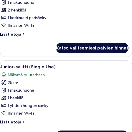
huone
1 makuuhuone
(2
2 henkilöä
Adults)
1 keskisuuri parisänky
kuvat
Ilmainen Wi-Fi
Lisätietoja
Lisätietoja
huoneesta
Deluxe-
Katso valitsemiesi päivien hinnat
huone
(2
Adults)
Avaa
Moderni hotellihuone, jossa on sohva, p
8
Junior-sviitti (Single Use)
kaikki
Näkymä puutarhaan
huonetyypin
25 m²
Junior-
sviitti
1 makuuhuone
(Single
1 henkilö
Use)
1 yhden hengen sänky
kuvat
Ilmainen Wi-Fi
Lisätietoja
Lisätietoja
huoneesta