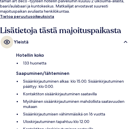
tämän art deco -tyylisen hotellin palveluihin kuuluu 2 ulkouima-allasta,
baari/aulabaari ja kuntokeskus. Matkailijat arvostavat suuresti
majoituspaikan avuliasta henkilökuntaa.
Tietoa peruutusoikeuksista
Lisätietoja tästä majoituspaikasta
Yleistä
Hotellin koko
133 huonetta
Saapuminen/lähteminen
Sisäänkirjautuminen alkaa: klo 15.00. Sisäänkirjautuminen
päättyy: klo 0.00.
Kontaktiton sisäänkirjautuminen saatavilla
Myöhäinen sisäänkirjautuminen mahdollista saatavuuden
mukaan
Sisäänkirjautumisen vähimmäisikä on 16 vuotta
Uloskirjautuminen tapahtuu klo 12.00