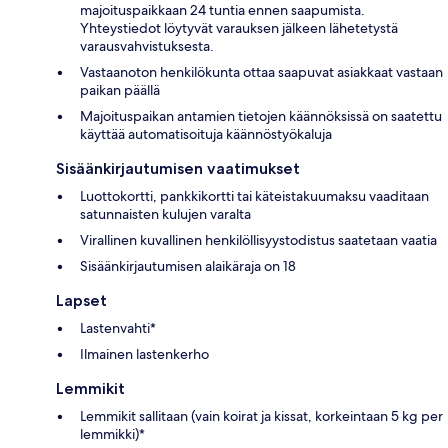
majoituspaikkaan 24 tuntia ennen saapumista.
Yhteystiedot löytyvät varauksen jälkeen lähetetystä
varausvahvistuksesta.
Vastaanoton henkilökunta ottaa saapuvat asiakkaat vastaan
paikan päällä
Majoituspaikan antamien tietojen käännöksissä on saatettu
käyttää automatisoituja käännöstyökaluja
Sisäänkirjautumisen vaatimukset
Luottokortti, pankkikortti tai käteistakuumaksu vaaditaan
satunnaisten kulujen varalta
Virallinen kuvallinen henkilöllisyystodistus saatetaan vaatia
Sisäänkirjautumisen alaikäraja on 18
Lapset
Lastenvahti*
Ilmainen lastenkerho
Lemmikit
Lemmikit sallitaan (vain koirat ja kissat, korkeintaan 5 kg per
lemmikki)*