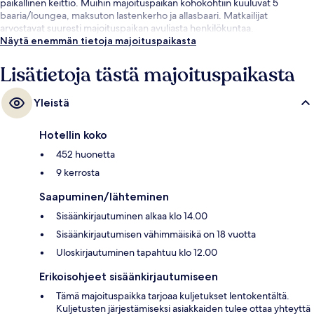
paikallinen keittiö. Muihin majoituspaikan kohokohtiin kuuluvat 5
baaria/loungea, maksuton lastenkerho ja allasbaari. Matkailijat
arvostavat suuresti majoituspaikan avuliasta henkilökuntaa.
Näytä enemmän tietoja majoituspaikasta
Lisätietoja tästä majoituspaikasta
Yleistä
Hotellin koko
452 huonetta
9 kerrosta
Saapuminen/lähteminen
Sisäänkirjautuminen alkaa klo 14.00
Sisäänkirjautumisen vähimmäisikä on 18 vuotta
Uloskirjautuminen tapahtuu klo 12.00
Erikoisohjeet sisäänkirjautumiseen
Tämä majoituspaikka tarjoaa kuljetukset lentokentältä.
Kuljetusten järjestämiseksi asiakkaiden tulee ottaa yhteyttä