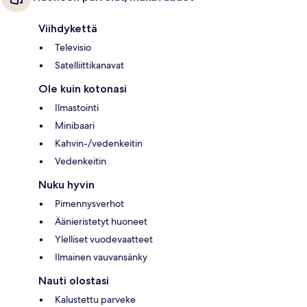
Viihdykettä
Televisio
Satelliittikanavat
Ole kuin kotonasi
Ilmastointi
Minibaari
Kahvin-/vedenkeitin
Vedenkeitin
Nuku hyvin
Pimennysverhot
Äänieristetyt huoneet
Ylelliset vuodevaatteet
Ilmainen vauvansänky
Nauti olostasi
Kalustettu parveke