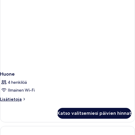
Huone
4 henkilöä
Ilmainen Wi-Fi
Lisätietoja
Lisätietoja
huoneesta
Huone
Katso valitsemiesi päivien hinnat