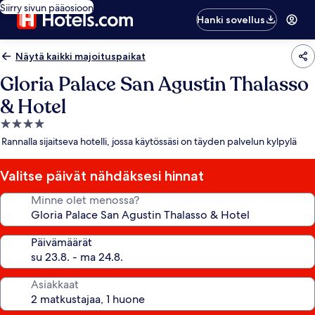
Siirry sivun pääosioon
Hanki sovellus
Näytä kaikki majoituspaikat
Gloria Palace San Agustin Thalasso
& Hotel
4.0
tähden
Rannalla sijaitseva hotelli, jossa käytössäsi on täyden palvelun kylpylä
majoituspaikka
Valitse päivät nähdäksesi hinnat
Minne olet menossa?
Päivämäärät
Asiakkaat