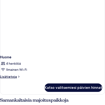
Huone
4 henkilöä
Ilmainen Wi-Fi
Lisätietoja
Lisätietoja
huoneesta
Huone
Katso valitsemiesi päivien hinnat
Samankaltaisia majoituspaikkoja