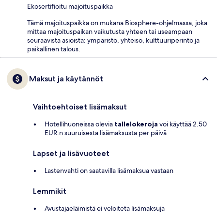
Ekosertifioitu majoituspaikka
Tämä majoituspaikka on mukana Biosphere-ohjelmassa, joka
mittaa majoituspaikan vaikutusta yhteen tai useampaan
seuraavista asioista: ympäristö, yhteisö, kulttuuriperintö ja
paikallinen talous.
Maksut ja käytännöt
Vaihtoehtoiset lisämaksut
Hotellihuoneissa olevia
tallelokeroja
voi käyttää 2.50
EUR:n suuruisesta lisämaksusta per päivä
Lapset ja lisävuoteet
Lastenvahti on saatavilla lisämaksua vastaan
Lemmikit
Avustajaeläimistä ei veloiteta lisämaksuja