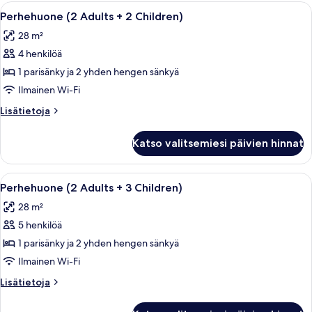
+
Avaa
Moderni hotellihuone, jossa on suuri s
5
1
Perhehuone (2 Adults + 2 Children)
kaikki
Child)
28 m²
huonetyypin
4 henkilöä
Perhehuone
(2
1 parisänky ja 2 yhden hengen sänkyä
Adults
Ilmainen Wi-Fi
+
Lisätietoja
Lisätietoja
2
huoneesta
Children)
Perhehuone
Katso valitsemiesi päivien hinnat
(2
kuvat
Adults
+
Avaa
Moderni hotellihuone, jossa on suuri s
5
2
Perhehuone (2 Adults + 3 Children)
kaikki
Children)
28 m²
huonetyypin
5 henkilöä
Perhehuone
(2
1 parisänky ja 2 yhden hengen sänkyä
Adults
Ilmainen Wi-Fi
+
Lisätietoja
Lisätietoja
3
huoneesta
Children)
Perhehuone