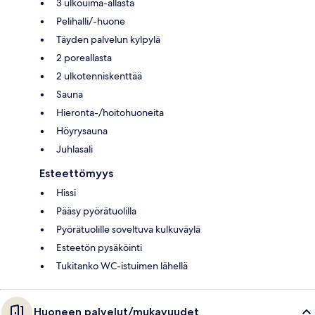
3 ulkouima-allasta
Pelihalli/-huone
Täyden palvelun kylpylä
2 poreallasta
2 ulkotenniskenttää
Sauna
Hieronta-/hoitohuoneita
Höyrysauna
Juhlasali
Esteettömyys
Hissi
Pääsy pyörätuolilla
Pyörätuolille soveltuva kulkuväylä
Esteetön pysäköinti
Tukitanko WC-istuimen lähellä
Huoneen palvelut/mukavuudet