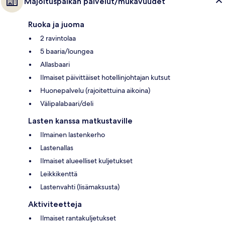
Majoituspaikan palvelut/mukavuudet
Ruoka ja juoma
2 ravintolaa
5 baaria/loungea
Allasbaari
Ilmaiset päivittäiset hotellinjohtajan kutsut
Huonepalvelu (rajoitettuina aikoina)
Välipalabaari/deli
Lasten kanssa matkustaville
Ilmainen lastenkerho
Lastenallas
Ilmaiset alueelliset kuljetukset
Leikkikenttä
Lastenvahti (lisämaksusta)
Aktiviteetteja
Ilmaiset rantakuljetukset