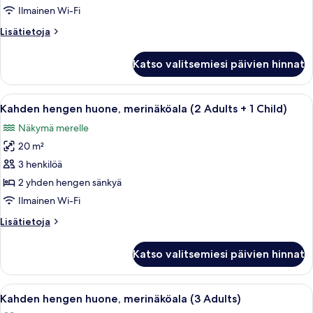
merinäköala
Ilmainen Wi-Fi
(2
Lisätietoja
Lisätietoja
Adults)
huoneesta
kuvat
Kahden
Katso valitsemiesi päivien hinnat
hengen
huone,
merinäköala
Avaa
Ylelliset vuodevaatteet, minibaari, t
6
(2
Kahden hengen huone, merinäköala (2 Adults + 1 Child)
kaikki
Adults)
Näkymä merelle
huonetyypin
20 m²
Kahden
hengen
3 henkilöä
huone,
2 yhden hengen sänkyä
merinäköala
Ilmainen Wi-Fi
(2
Lisätietoja
Lisätietoja
Adults
huoneesta
+
Kahden
Katso valitsemiesi päivien hinnat
hengen
1
huone,
Child)
merinäköala
Avaa
Ylelliset vuodevaatteet, minibaari, t
kuvat
6
(2
Kahden hengen huone, merinäköala (3 Adults)
kaikki
Adults