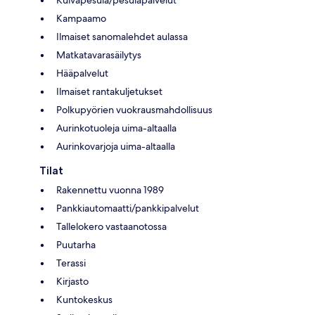
Kampaamo
Ilmaiset sanomalehdet aulassa
Matkatavarasäilytys
Hääpalvelut
Ilmaiset rantakuljetukset
Polkupyörien vuokrausmahdollisuus
Aurinkotuoleja uima-altaalla
Aurinkovarjoja uima-altaalla
Tilat
Rakennettu vuonna 1989
Pankkiautomaatti/pankkipalvelut
Tallelokero vastaanotossa
Puutarha
Terassi
Kirjasto
Kuntokeskus