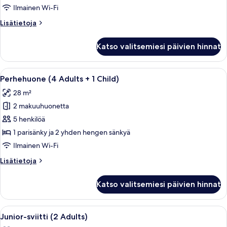
Adults)
Ilmainen Wi-Fi
kuvat
Lisätietoja
Lisätietoja
huoneesta
Perhehuone
Katso valitsemiesi päivien hinnat
(4
Adults)
Avaa
Moderni hotellihuone, jossa on suuri s
5
Perhehuone (4 Adults + 1 Child)
kaikki
28 m²
huonetyypin
2 makuuhuonetta
Perhehuone
(4
5 henkilöä
Adults
1 parisänky ja 2 yhden hengen sänkyä
+
Ilmainen Wi-Fi
1
Lisätietoja
Lisätietoja
Child)
huoneesta
kuvat
Perhehuone
Katso valitsemiesi päivien hinnat
(4
Adults
+
Avaa
Moderni hotellin aula, jossa on sohva,
5
1
Junior-sviitti (2 Adults)
kaikki
Child)