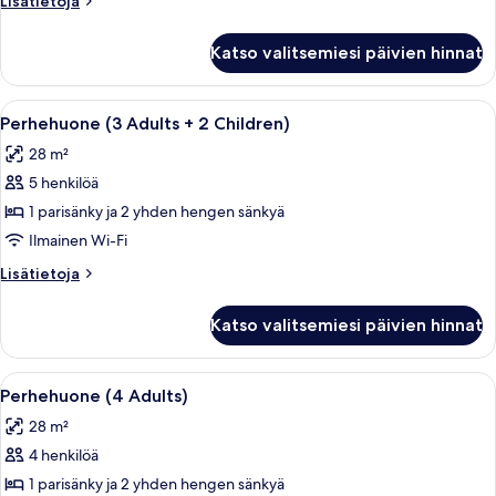
Lisätietoja
1
huoneesta
Child)
Perhehuone
Katso valitsemiesi päivien hinnat
(3
kuvat
Adults
+
Avaa
Moderni hotellihuone, jossa on suuri s
5
1
Perhehuone (3 Adults + 2 Children)
kaikki
Child)
28 m²
huonetyypin
5 henkilöä
Perhehuone
(3
1 parisänky ja 2 yhden hengen sänkyä
Adults
Ilmainen Wi-Fi
+
Lisätietoja
Lisätietoja
2
huoneesta
Children)
Perhehuone
Katso valitsemiesi päivien hinnat
(3
kuvat
Adults
+
Avaa
Moderni hotellihuone, jossa on suuri s
5
2
Perhehuone (4 Adults)
kaikki
Children)
28 m²
huonetyypin
4 henkilöä
Perhehuone
(4
1 parisänky ja 2 yhden hengen sänkyä