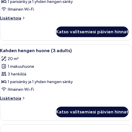
huone
1 parisänky ja 1 yhden hengen sänky
(2
Ilmainen Wi-Fi
adults
Lisätietoja
Lisätietoja
+
huoneesta
1
Kahden
Katso valitsemiesi päivien hinnat
hengen
child)
huone
kuvat
(2
Avaa
Parivuode kuviollisella päiväpeitteellä
3
adults
Kahden hengen huone (3 adults)
kaikki
+
20 m²
1
huonetyypin
child)
1 makuuhuone
Kahden
hengen
3 henkilöä
huone
1 parisänky ja 1 yhden hengen sänky
(3
Ilmainen Wi-Fi
adults)
Lisätietoja
Lisätietoja
kuvat
huoneesta
Kahden
Katso valitsemiesi päivien hinnat
hengen
huone
(3
adults)