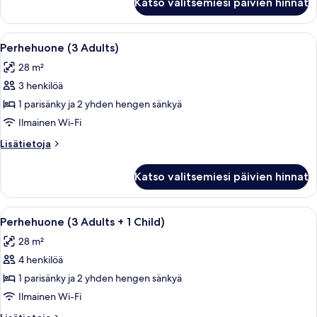
Katso valitsemiesi päivien hinnat
(2
kuvat
Adults
+
Avaa
Moderni hotellihuone, jossa on suuri s
5
3
Perhehuone (3 Adults)
kaikki
Children)
28 m²
huonetyypin
3 henkilöä
Perhehuone
(3
1 parisänky ja 2 yhden hengen sänkyä
Adults)
Ilmainen Wi-Fi
kuvat
Lisätietoja
Lisätietoja
huoneesta
Perhehuone
Katso valitsemiesi päivien hinnat
(3
Adults)
Avaa
Moderni hotellihuone, jossa on suuri s
5
Perhehuone (3 Adults + 1 Child)
kaikki
28 m²
huonetyypin
4 henkilöä
Perhehuone
(3
1 parisänky ja 2 yhden hengen sänkyä
Adults
Ilmainen Wi-Fi
+
Lisätietoja