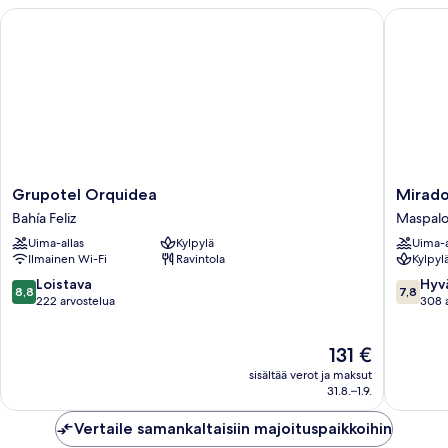
Grupotel Orquidea
Mirador
Grupotel
Mirador
Grupotel Orquidea
Mirado
Orquidea
Maspal
Bahía Feliz
Maspal
Bahía
by
Uima-allas
Kylpylä
Uima-a
Feliz
Dunas
Ilmainen Wi-Fi
Ravintola
Kylpyl
Maspal
8.8
7.8
Loistava
Hyv
8,8
7,8
kautta
kautta
222 arvostelua
308 
10,
10,
Loistava,
Hyvä,
Hinta
131 €
222
308
on
arvostelua
arvostel
sisältää verot ja maksut
131 €
31.8.–1.9.
Vertaile samankaltaisiin majoituspaikkoihin