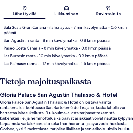
Kartta
Lähettyvillä
Liikkuminen
Ravintoloita
Sala Scala Gran Canaria -illallisnäytös
- 7 min kävelymatka
- 0.6 km:n
päässä
San Agustínin ranta
- 8 min kävelymatka
- 0.8 km:n päässä
Paseo Costa Canaria
- 8 min kävelymatka
- 0.8 km:n päässä
Las Burrasin ranta
- 10 min kävelymatka
- 0.9 km:n päässä
Las Palmasin rannat
- 17 min kävelymatka
- 1.5 km:n päässä
Tietoja majoituspaikasta
Gloria Palace San Agustin Thalasso & Hotel
Gloria Palace San Agustin Thalasso & Hotel on loistava valinta
rantalomallesi kohteessa San Bartolomé de Tirajana, koska lähellä voi
harrastaa laitesukellusta. 3 ulkouima-allasta tarjoavat tekemistä
kaikenikäisille, ja hemmottelua kaipaavat asiakkaat voivat nauttia kylpylän
tarjoamista vartalokääreistä sekä thai-hieronta- ja ayurveda-hoidoista.
Gorbea, yksi 2 ravintolasta, tarjoilee illallisen ja sen erikoisuuksiin kuuluu