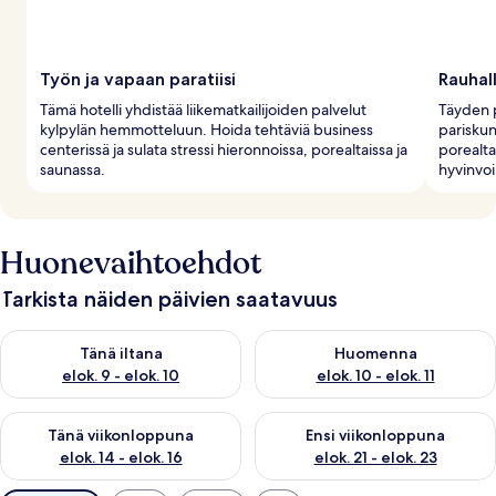
Työn ja vapaan paratiisi
Rauhal
Tämä hotelli yhdistää liikematkailijoiden palvelut
Täyden p
kylpylän hemmotteluun. Hoida tehtäviä business
pariskun
centerissä ja sulata stressi hieronnoissa, porealtaissa ja
porealta
saunassa.
hyvinvoi
Huonevaihtoehdot
Tarkista näiden päivien saatavuus
Tarkista tämän illan saatavuus elok. 9 - elok. 10
Tarkista huomisen saatavuus elo
Tänä iltana
Huomenna
elok. 9 - elok. 10
elok. 10 - elok. 11
Tarkista tämän viikonlopun saatavuus elok. 14 - elok. 16
Tarkista ensi viikonlopun saata
Tänä viikonloppuna
Ensi viikonloppuna
elok. 14 - elok. 16
elok. 21 - elok. 23