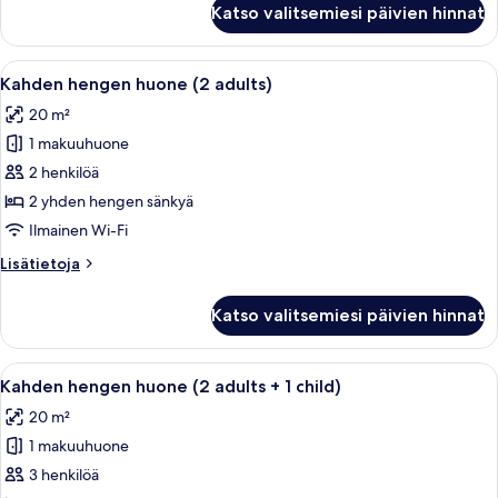
Katso valitsemiesi päivien hinnat
sviitti
kuvat
(2
Adults
Avaa
Parivuode kuviollisella päiväpeitteellä
3
+
Kahden hengen huone (2 adults)
kaikki
1
20 m²
Child)
huonetyypin
1 makuuhuone
Kahden
hengen
2 henkilöä
huone
2 yhden hengen sänkyä
(2
Ilmainen Wi-Fi
adults)
Lisätietoja
Lisätietoja
kuvat
huoneesta
Kahden
Katso valitsemiesi päivien hinnat
hengen
huone
(2
Avaa
Parivuode kuviollisella päiväpeitteellä
3
adults)
Kahden hengen huone (2 adults + 1 child)
kaikki
20 m²
huonetyypin
1 makuuhuone
Kahden
hengen
3 henkilöä