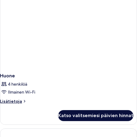
Huone
4 henkilöä
Ilmainen Wi-Fi
Lisätietoja
Lisätietoja
huoneesta
Huone
Katso valitsemiesi päivien hinnat