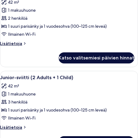
42 m²
huonetyypin
1 makuuhuone
Junior-
sviitti
2 henkilöä
(2
1 suuri parisänky ja 1 vuodesohva (100–125 cm leveä)
Adults)
Ilmainen Wi-Fi
kuvat
Lisätietoja
Lisätietoja
huoneesta
Junior-
Katso valitsemiesi päivien hinnat
sviitti
(2
Adults)
Avaa
Moderni hotellihuone, jossa on suuri s
5
Junior-sviitti (2 Adults + 1 Child)
kaikki
42 m²
huonetyypin
1 makuuhuone
Junior-
sviitti
3 henkilöä
(2
1 suuri parisänky ja 1 vuodesohva (100–125 cm leveä)
Adults
Ilmainen Wi-Fi
+
Lisätietoja
Lisätietoja
1
huoneesta
Child)
Junior-