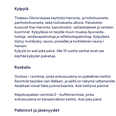
Kylpylä
Thalasso Gloria tarjoaa käyttöösi hieronta- ja hoitohuoneita,
parihoitohuoneita, sekä hoitoalueita ulkona. Palveluihin
kuuluvat thai-hieronta, kasvohoidot, vartalokääreet ja vartalon
kuorinnat. Kylpylässä on tarjolla muun muassa Ayurveda-
hoitoja, vesiterapiahoitoja ja refleksologiahoitoja. Kylpylästä
löytyy mutakylpy, sauna, poreallas ja turkkilainen sauna /
hamam.
Kylpylä on auki joka päivä. Alle 15 vuotta vanhat eivät saa
käyttää kylpylän palveluja.
Ruokailu
Gorbea – ravintola, jonka erikoisuutena on paikallinen keittiö.
Ravintola tarjoilee vain illallisen, ja sieltä on näkymä valtamerelle.
Asiakkaat voivat tilata juomia baarista. Auki tiettyinä päivinä.
Majoituspaikan ravintola 2 – buffetravintola, jonka
erikoisuutena on kansainvälinen keittiö. Auki joka päivä
Palkinnot ja jäsenyydet