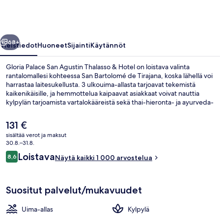
Thalasso
&
Hotel
llinen
Seuraava
valokuvagalleria
68+
Yleistiedot
Huoneet
Sijainti
Käytännöt
Gloria Palace San Agustin Thalasso & Hotel on loistava valinta
rantalomallesi kohteessa San Bartolomé de Tirajana, koska lähellä voi
harrastaa laitesukellusta. 3 ulkouima-allasta tarjoavat tekemistä
kaikenikäisille, ja hemmottelua kaipaavat asiakkaat voivat nauttia
kylpylän tarjoamista vartalokääreistä sekä thai-hieronta- ja ayurveda-
hoidoista. Gorbea, yksi 2 ravintolasta, tarjoilee illallisen ja sen
erikoisuuksiin kuuluu paikallinen keittiö. Muihin majoituspaikan
Nykyinen
131 €
kohokohtiin kuuluvat 5 baaria/loungea, maksuton lastenkerho ja
hinta
sisältää verot ja maksut
allasbaari. Matkailijat arvostavat suuresti majoituspaikan avuliasta
on
30.8.–31.8.
henkilökuntaa.
Majoituspaikan julkisivu illalla/yöllä
131 €
Arvostelut
Loistava
8,6
Näytä kaikki 1 000 arvostelua
8,6 kautta 10.
Suositut palvelut/mukavuudet
Uima-allas
Kylpylä