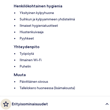
Henkilökohtainen hygienia
Yksityinen kylpyhuone
Suihkun ja kylpyammeen yhdistelmä
Ilmaiset hygieniatuotteet
Hiustenkuivaaja
Pyyhkeet
Yhteydenpito
Työpöytä
Ilmainen Wi-Fi
Puhelin
Muuta
Päivittäinen siivous
Tallelokero huoneessa (lisämaksusta)
Erityisominaisuudet