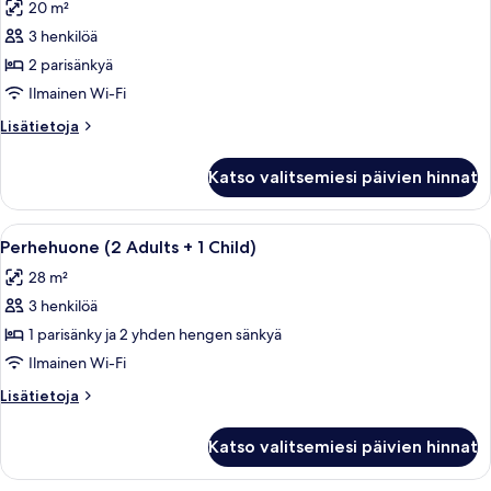
20 m²
+
huonetyypin
1
3 henkilöä
Kahden
Child)
hengen
2 parisänkyä
huone,
Ilmainen Wi-Fi
merinäköala
Lisätietoja
Lisätietoja
(3
huoneesta
Adults)
Kahden
Katso valitsemiesi päivien hinnat
hengen
kuvat
huone,
merinäköala
Avaa
Moderni hotellihuone, jossa on suuri s
5
(3
Perhehuone (2 Adults + 1 Child)
kaikki
Adults)
28 m²
huonetyypin
3 henkilöä
Perhehuone
(2
1 parisänky ja 2 yhden hengen sänkyä
Adults
Ilmainen Wi-Fi
+
Lisätietoja
Lisätietoja
1
huoneesta
Child)
Perhehuone
Katso valitsemiesi päivien hinnat
(2
kuvat
Adults