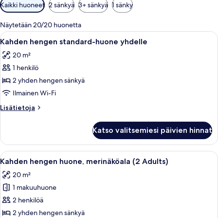
Huoneille
Kaikki huoneet
2 sänkyä
3+ sänkyä
1 sänky
saatavilla
olevia
Näytetään 20/20 huonetta
suodattimia
Avaa
Parivuode kuviollisella päiväpeitteellä
3
Kahden hengen standard-huone yhdelle
kaikki
20 m²
huonetyypin
1 henkilö
Kahden
hengen
2 yhden hengen sänkyä
standard-
Ilmainen Wi-Fi
huone
Lisätietoja
Lisätietoja
yhdelle
huoneesta
kuvat
Kahden
Katso valitsemiesi päivien hinnat
hengen
standard-
huone
Avaa
Ylelliset vuodevaatteet, minibaari, t
6
yhdelle
Kahden hengen huone, merinäköala (2 Adults)
kaikki
20 m²
huonetyypin
1 makuuhuone
Kahden
hengen
2 henkilöä
huone,
2 yhden hengen sänkyä