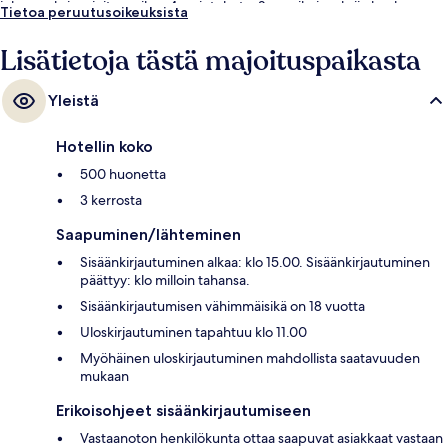
joka on yksi majoituspaikan 4 ravintolasta. Sen erikoisuuksiin kuuluu
Tietoa peruutusoikeuksista
kansainvälinen keittiö. Allasbaari, tapaamiset teemapuiston hahmojen
kanssa ja lastenallas kuuluvat muihin majoituspaikan palveluihin.
Lisätietoja tästä majoituspaikasta
Yleistä
Hotellin koko
500 huonetta
3 kerrosta
Saapuminen/lähteminen
Sisäänkirjautuminen alkaa: klo 15.00. Sisäänkirjautuminen
päättyy: klo milloin tahansa.
Sisäänkirjautumisen vähimmäisikä on 18 vuotta
Uloskirjautuminen tapahtuu klo 11.00
Myöhäinen uloskirjautuminen mahdollista saatavuuden
mukaan
Erikoisohjeet sisäänkirjautumiseen
Vastaanoton henkilökunta ottaa saapuvat asiakkaat vastaan