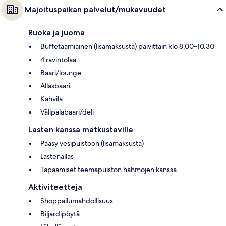
Majoituspaikan palvelut/mukavuudet
Ruoka ja juoma
Buffetaamiainen (lisämaksusta) päivittäin klo 8.00–10.30
4 ravintolaa
Baari/lounge
Allasbaari
Kahvila
Välipalabaari/deli
Lasten kanssa matkustaville
Pääsy vesipuistoon (lisämaksusta)
Lastenallas
Tapaamiset teemapuiston hahmojen kanssa
Aktiviteetteja
Shoppailumahdollisuus
Biljardipöytä