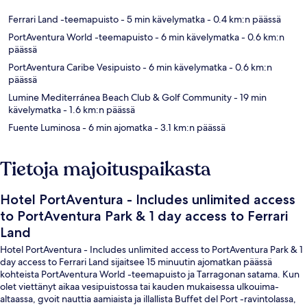
Ferrari Land -teemapuisto
- 5 min kävelymatka
- 0.4 km:n päässä
PortAventura World -teemapuisto
- 6 min kävelymatka
- 0.6 km:n
päässä
PortAventura Caribe Vesipuisto
- 6 min kävelymatka
- 0.6 km:n
päässä
Lumine Mediterránea Beach Club & Golf Community
- 19 min
kävelymatka
- 1.6 km:n päässä
Fuente Luminosa
- 6 min ajomatka
- 3.1 km:n päässä
Tietoja majoituspaikasta
Hotel PortAventura - Includes unlimited access
to PortAventura Park & 1 day access to Ferrari
Land
Hotel PortAventura - Includes unlimited access to PortAventura Park & 1
day access to Ferrari Land sijaitsee 15 minuutin ajomatkan päässä
kohteista PortAventura World -teemapuisto ja Tarragonan satama. Kun
olet viettänyt aikaa vesipuistossa tai kauden mukaisessa ulkouima-
altaassa, gvoit nauttia aamiaista ja illallista Buffet del Port -ravintolassa,