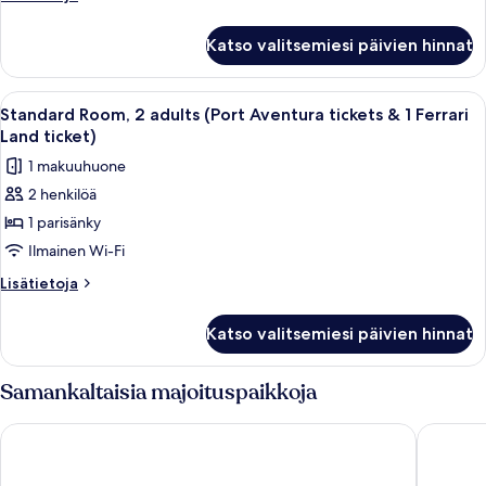
Aventura
huoneesta
ticket)
Standard
tickets
Katso valitsemiesi päivien hinnat
Room,
&
1
1
adult
Avaa
Hotellihuone, jossa on kaksi sänkyä, ol
6
Ferrari
(Port
Standard Room, 2 adults (Port Aventura tickets & 1 Ferrari
kaikki
Aventura
Land
Land ticket)
tickets
huonetyypin
ticket)
1 makuuhuone
&
Standard
kuvat
1
2 henkilöä
Room,
Ferrari
1 parisänky
2
Land
ticket)
adults
Ilmainen Wi-Fi
(Port
Lisätietoja
Lisätietoja
Aventura
huoneesta
Standard
tickets
Katso valitsemiesi päivien hinnat
Room,
&
2
1
adults
Samankaltaisia majoituspaikkoja
Ferrari
(Port
Aventura
Land
PortAventura Hotel El Paso - Includes unlimited access to Port
PortAven
tickets
ticket)
&
kuvat
1