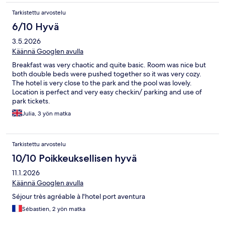
Tarkistettu arvostelu
6/10 Hyvä
3.5.2026
Käännä Googlen avulla
Breakfast was very chaotic and quite basic. Room was nice but
both double beds were pushed together so it was very cozy.
The hotel is very close to the park and the pool was lovely.
Location is perfect and very easy checkin/ parking and use of
park tickets.
Julia, 3 yön matka
Tarkistettu arvostelu
10/10 Poikkeuksellisen hyvä
11.1.2026
Käännä Googlen avulla
Séjour très agréable à l'hotel port aventura
Sébastien, 2 yön matka