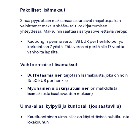
Pakolliset lisämaksut
Sinua pyydetään maksamaan seuraavat majoituspaikan
veloittamat maksut sisään- tai uloskirjautumisen
yhteydessä. Maksuihin saattaa sisältyä sovellettavia veroja:
Kaupungin perimä vero: 1.98 EUR per henkilö per yö
korkeintaan 7 yöstä. Tätä veroa ei peritä alle 17 vuotta
vanhoilta lapsilta.
Vaihtoehtoiset lisämaksut
Buffetaamiainen
tarjotaan lisämaksusta, joka on noin
15.50 EUR per henkilö
Myöhäinen uloskirjautuminen
on mahdollista
lisämaksusta (saatavuuden mukaan)
Uima-allas, kylpylä ja kuntosali (jos saatavilla)
Kausiluontoinen uima-allas on käytettävissä huhtikuusta
lokakuuhun