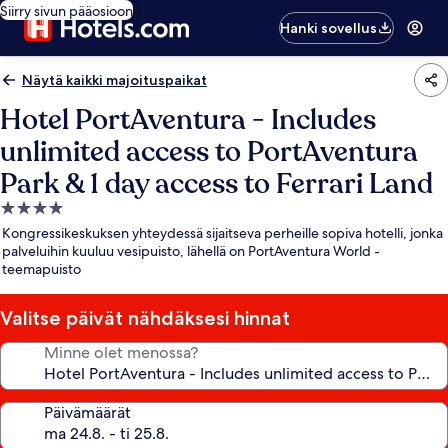
Siirry sivun pääosioon
Hanki sovellus
Näytä kaikki majoituspaikat
Hotel PortAventura - Includes
unlimited access to PortAventura
Park & 1 day access to Ferrari Land
4.0
tähden
Kongressikeskuksen yhteydessä sijaitseva perheille sopiva hotelli, jonka
majoituspaikka
palveluihin kuuluu vesipuisto, lähellä on PortAventura World -
teemapuisto
Valitse päivät nähdäksesi hinnat
Minne olet menossa?
Päivämäärät