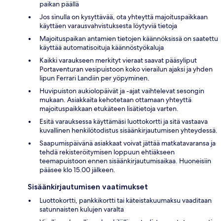
paikan päällä
Jos sinulla on kysyttävää, ota yhteyttä majoituspaikkaan
käyttäen varausvahvistuksesta löytyviä tietoja
Majoituspaikan antamien tietojen käännöksissä on saatettu
käyttää automatisoituja käännöstyökaluja
Kaikki varaukseen merkityt vieraat saavat pääsyliput
Portaventuran vesipuistoon koko vierailun ajaksi ja yhden
lipun Ferrari Landiin per yöpyminen.
Huvipuiston aukiolopäivät ja -ajat vaihtelevat sesongin
mukaan. Asiakkaita kehotetaan ottamaan yhteyttä
majoituspaikkaan etukäteen lisätietoja varten.
Esitä varauksessa käyttämäsi luottokortti ja sitä vastaava
kuvallinen henkilötodistus sisäänkirjautumisen yhteydessä.
Saapumispäivänä asiakkaat voivat jättää matkatavaransa ja
tehdä rekisteröitymisen loppuun ehtiäkseen
teemapuistoon ennen sisäänkirjautumisaikaa. Huoneisiin
pääsee klo 15.00 jälkeen.
Sisäänkirjautumisen vaatimukset
Luottokortti, pankkikortti tai käteistakuumaksu vaaditaan
satunnaisten kulujen varalta