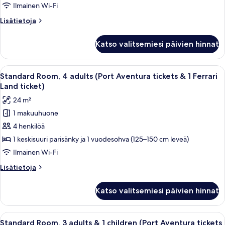
Ilmainen Wi-Fi
2
ticket)
children
Lisätietoja
Lisätietoja
(Port
huoneesta
Standard
Aventura
Katso valitsemiesi päivien hinnat
Room,
tickets
2
&
adults
Avaa
Hotellihuone, jossa on kaksi sänkyä, ol
6
&
1
Standard Room, 4 adults (Port Aventura tickets & 1 Ferrari
kaikki
2
Land ticket)
Ferrari
children
huonetyypin
Land
24 m²
(Port
Standard
ticket)
Aventura
1 makuuhuone
Room,
tickets
kuvat
4 henkilöä
4
&
1
adults
1 keskisuuri parisänky ja 1 vuodesohva (125–150 cm leveä)
Ferrari
(Port
Ilmainen Wi-Fi
Land
Aventura
ticket)
Lisätietoja
Lisätietoja
tickets
huoneesta
&
Standard
Katso valitsemiesi päivien hinnat
Room,
1
4
Ferrari
adults
Avaa
Hotellihuone, jossa on kaksi sänkyä, ol
Land
6
(Port
Standard Room, 3 adults & 1 children (Port Aventura tickets