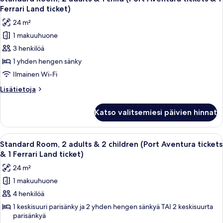
kaikki
Aventura
ticket)
Ferrari Land ticket)
tickets
huonetyypin
kuvat
24 m²
&
Standard
1
1 makuuhuone
Room,
Ferrari
3 henkilöä
2
Land
ticket)
adults
1 yhden hengen sänky
&
Ilmainen Wi-Fi
1
Lisätietoja
Lisätietoja
child
huoneesta
(Port
Standard
Katso valitsemiesi päivien hinnat
Room,
Aventura
2
tickets
adults
Avaa
Hotellihuone, jossa on kaksi sänkyä, ol
&
6
&
Standard Room, 2 adults & 2 children (Port Aventura tickets
kaikki
1
1
& 1 Ferrari Land ticket)
child
huonetyypin
Ferrari
24 m²
(Port
Standard
Land
Aventura
1 makuuhuone
Room,
ticket)
tickets
4 henkilöä
2
&
kuvat
1
adults
1 keskisuuri parisänky ja 2 yhden hengen sänkyä TAI 2 keskisuurta
Ferrari
parisänkyä
&
Land