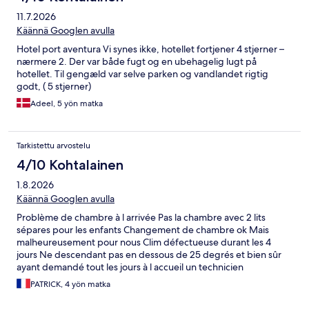
11.7.2026
Käännä Googlen avulla
Hotel port aventura Vi synes ikke, hotellet fortjener 4 stjerner –
nærmere 2. Der var både fugt og en ubehagelig lugt på
hotellet. Til gengæld var selve parken og vandlandet rigtig
godt, ( 5 stjerner)
Adeel, 5 yön matka
Tarkistettu arvostelu
4/10 Kohtalainen
1.8.2026
Käännä Googlen avulla
Problème de chambre à l arrivée Pas la chambre avec 2 lits
sépares pour les enfants Changement de chambre ok Mais
malheureusement pour nous Clim défectueuse durant les 4
jours Ne descendant pas en dessous de 25 degrés et bien sûr
ayant demandé tout les jours à l accueil un technicien
PATRICK, 4 yön matka