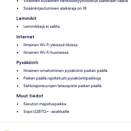
Virallinen kuvallinen henkilöllisyystodistus saatetaan vaatia
Sisäänkirjautumisen alaikäraja on 18
Lemmikit
Lemmikkejä ei sallita
Internet
Ilmainen Wi-Fi yleisissä tiloissa
Ilmainen Wi-Fi huoneissa
Pysäköinti
Ilmainen omatoiminen pysäköinti paikan päällä
Paikan päällä rajoitetusti pysäköintipaikkoja
Sähköajoneuvojen latauspiste paikan päällä
Muut tiedot
Savuton majoituspaikka
Sopii LQBTQ+ -asiakkaille