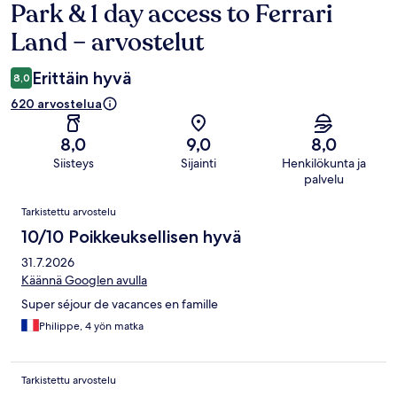
Park & 1 day access to Ferrari
Land – arvostelut
Erittäin hyvä
8,0
620 arvostelua
8,0
9,0
8,0
Siisteys
Sijainti
Henkilökunta ja
palvelu
Arvostelut
Tarkistettu arvostelu
10/10 Poikkeuksellisen hyvä
31.7.2026
Käännä Googlen avulla
Super séjour de vacances en famille
Philippe, 4 yön matka
Tarkistettu arvostelu