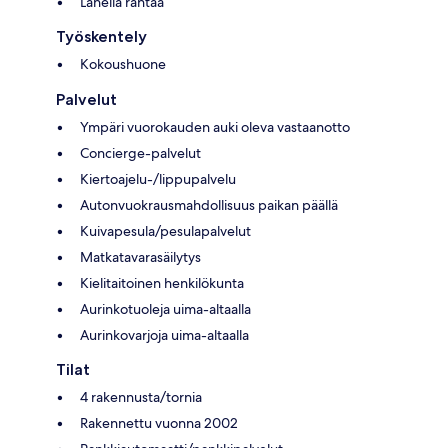
Lähellä rantaa
Työskentely
Kokoushuone
Palvelut
Ympäri vuorokauden auki oleva vastaanotto
Concierge-palvelut
Kiertoajelu-/lippupalvelu
Autonvuokrausmahdollisuus paikan päällä
Kuivapesula/pesulapalvelut
Matkatavarasäilytys
Kielitaitoinen henkilökunta
Aurinkotuoleja uima-altaalla
Aurinkovarjoja uima-altaalla
Tilat
4 rakennusta/tornia
Rakennettu vuonna 2002