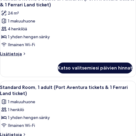
kaikki
Aventura
ticket)
& 1 Ferrari Land ticket)
tickets
huonetyypin
kuvat
24 m²
&
Standard
1
1 makuuhuone
Room,
Ferrari
4 henkilöä
3
Land
ticket)
adults
1 yhden hengen sänky
&
Ilmainen Wi-Fi
1
Lisätietoja
Lisätietoja
children
huoneesta
(Port
Standard
Katso valitsemiesi päivien hinnat
Room,
Aventura
3
tickets
adults
Avaa
Hotellihuone, jossa on kaksi sänkyä, ol
&
6
&
Standard Room, 1 adult (Port Aventura tickets & 1 Ferrari
kaikki
1
1
Land ticket)
children
huonetyypin
Ferrari
1 makuuhuone
(Port
Standard
Land
Aventura
1 henkilö
Room,
ticket)
tickets
1 yhden hengen sänky
1
&
kuvat
1
adult
Ilmainen Wi-Fi
Ferrari
(Port
Lisätietoja
Lisätietoja
Land