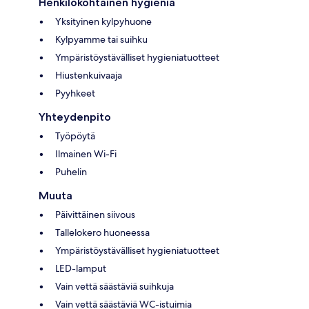
Henkilökohtainen hygienia
Yksityinen kylpyhuone
Kylpyamme tai suihku
Ympäristöystävälliset hygieniatuotteet
Hiustenkuivaaja
Pyyhkeet
Yhteydenpito
Työpöytä
Ilmainen Wi-Fi
Puhelin
Muuta
Päivittäinen siivous
Tallelokero huoneessa
Ympäristöystävälliset hygieniatuotteet
LED-lamput
Vain vettä säästäviä suihkuja
Vain vettä säästäviä WC-istuimia