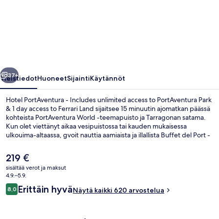
-
Includes
unlimited
access
to
llinen
Seuraava
PortAventura
37+
Yleistiedot
Huoneet
Sijainti
Käytännöt
Park
Hotel PortAventura - Includes unlimited access to PortAventura Park
&
& 1 day access to Ferrari Land sijaitsee 15 minuutin ajomatkan päässä
kohteista PortAventura World -teemapuisto ja Tarragonan satama.
1
Kun olet viettänyt aikaa vesipuistossa tai kauden mukaisessa
day
ulkouima-altaassa, gvoit nauttia aamiaista ja illallista Buffet del Port -
ravintolassa, joka on yksi majoituspaikan 4 ravintolasta. Sen
access
erikoisuuksiin kuuluu kansainvälinen keittiö. Allasbaari, tapaamiset
Nykyinen
219 €
to
teemapuiston hahmojen kanssa ja lastenallas kuuluvat muihin
hinta
sisältää verot ja maksut
majoituspaikan palveluihin.
on
Ferrari
4.9.–5.9.
Ulkopuoli
219 €
Arvostelut
Erittäin hyvä
Land
8,0
Näytä kaikki 620 arvostelua
8,0 kautta 10.
valokuvagalleria