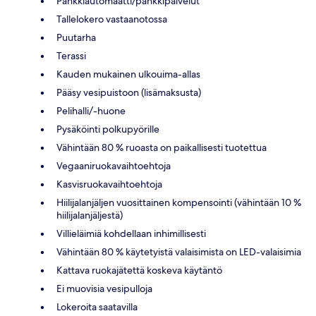
Pankkiautomaatti/pankkipalvelut
Tallelokero vastaanotossa
Puutarha
Terassi
Kauden mukainen ulkouima-allas
Pääsy vesipuistoon (lisämaksusta)
Pelihalli/-huone
Pysäköinti polkupyörille
Vähintään 80 % ruoasta on paikallisesti tuotettua
Vegaaniruokavaihtoehtoja
Kasvisruokavaihtoehtoja
Hiilijalanjäljen vuosittainen kompensointi (vähintään 10 %
hiilijalanjäljestä)
Villieläimiä kohdellaan inhimillisesti
Vähintään 80 % käytetyistä valaisimista on LED-valaisimia
Kattava ruokajätettä koskeva käytäntö
Ei muovisia vesipulloja
Lokeroita saatavilla