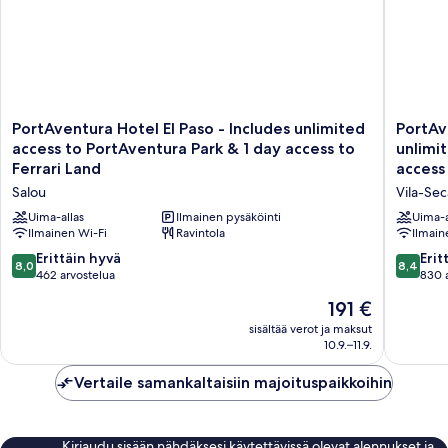
Ferrari
Land
ticket)
PortAventura
PortAve
PortAventura Hotel El Paso - Includes unlimited
PortAv
Hotel
Hotel
access to PortAventura Park & 1 day access to
unlimi
El
Gold
Ferrari Land
access 
Paso
River
Salou
Vila-Sec
-
-
Includes
Includes
Uima-allas
Ilmainen pysäköinti
Uima-a
unlimited
Ilmainen Wi-Fi
Ravintola
unlimite
Ilmain
access
access
8.0
8.4
Erittäin hyvä
Erit
8,0
8,4
to
to
kautta
kautta
462 arvostelua
830 
PortAventura
PortAve
10,
10,
Hinta
Park
191 €
Park
Erittäin
Erittäin
on
&
&
hyvä,
hyvä,
sisältää verot ja maksut
191 €
1
1
10.9.–11.9.
462
830
day
day
arvostelua
arvostel
access
access
Vertaile samankaltaisiin majoituspaikkoihin
to
to
Ferrari
Ferrari
Land
Land
Kirjaudu sisään nähdäksesi käytettävissä olevat alennukset ja