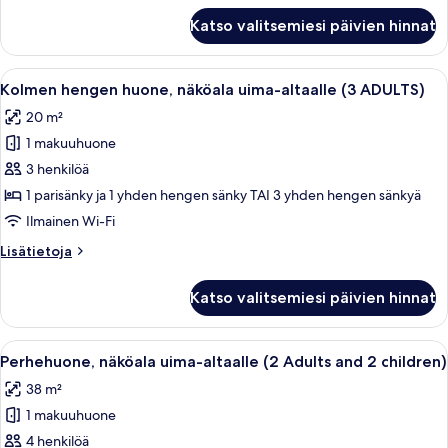
(
Kolmen
Katso valitsemiesi päivien hinnat
hengen
2+1
huone,
)
näköala
Avaa
Hotellihuone, jossa on kaksi sänkyä, s
kuvat
8
uima-
Kolmen hengen huone, näköala uima-altaalle (3 ADULTS)
kaikki
altaalle
20 m²
(
huonetyypin
2+1
1 makuuhuone
Kolmen
)
hengen
3 henkilöä
huone,
1 parisänky ja 1 yhden hengen sänky TAI 3 yhden hengen sänkyä
näköala
Ilmainen Wi-Fi
uima-
Lisätietoja
Lisätietoja
altaalle
huoneesta
(3
Kolmen
Katso valitsemiesi päivien hinnat
hengen
ADULTS)
huone,
kuvat
näköala
Avaa
Hotellihuone, jossa on suuri sänky, yöp
5
uima-
Perhehuone, näköala uima-altaalle (2 Adults and 2 children)
kaikki
altaalle
38 m²
(3
huonetyypin
ADULTS)
1 makuuhuone
Perhehuone,
näköala
4 henkilöä