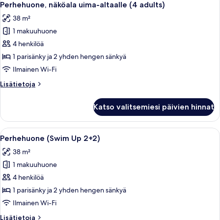
kuvat
5
(3
Perhehuone, näköala uima-altaalle (4 adults)
kaikki
adults
38 m²
and
huonetyypin
1
1 makuuhuone
Perhehuone,
child)
näköala
4 henkilöä
uima-
1 parisänky ja 2 yhden hengen sänkyä
altaalle
Ilmainen Wi-Fi
(4
Lisätietoja
Lisätietoja
adults)
huoneesta
kuvat
Perhehuone,
Katso valitsemiesi päivien hinnat
näköala
uima-
altaalle
Avaa
Uima-allasalue, jolta on esteetön näk
7
(4
Perhehuone (Swim Up 2+2)
kaikki
adults)
38 m²
huonetyypin
1 makuuhuone
Perhehuone
(Swim
4 henkilöä
Up
1 parisänky ja 2 yhden hengen sänkyä
2+2)
Ilmainen Wi-Fi
kuvat
Lisätietoja
Lisätietoja