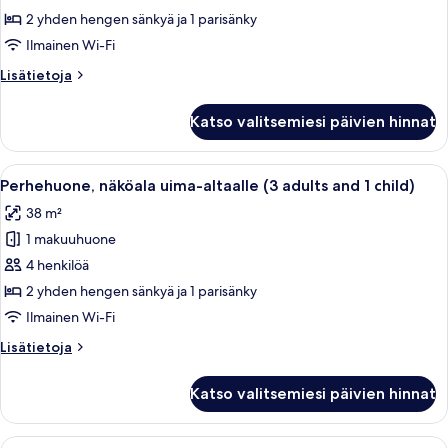
uima-
2 yhden hengen sänkyä ja 1 parisänky
altaalle
Ilmainen Wi-Fi
(2
Lisätietoja
Lisätietoja
Adults
huoneesta
and
Perhehuone,
Katso valitsemiesi päivien hinnat
näköala
2
uima-
children)
altaalle
Avaa
Hotellihuone, jossa on suuri sänky, yöp
kuvat
5
(2
Perhehuone, näköala uima-altaalle (3 adults and 1 child)
kaikki
Adults
38 m²
and
huonetyypin
2
1 makuuhuone
Perhehuone,
children)
näköala
4 henkilöä
uima-
2 yhden hengen sänkyä ja 1 parisänky
altaalle
Ilmainen Wi-Fi
(3
Lisätietoja
Lisätietoja
adults
huoneesta
and
Perhehuone,
Katso valitsemiesi päivien hinnat
näköala
1
uima-
child)
altaalle
Avaa
Hotellihuone, jossa on suuri sänky, yöp