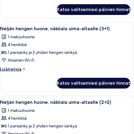
huoneesta
altaalle
Neljän
Katso valitsemiesi päivien hinnat
hengen
(4+0)
huone,
kuvat
näköala
Avaa
Hotellihuone, jossa on kaksi sänkyä, su
10
uima-
Neljän hengen huone, näköala uima-altaalle (3+1)
kaikki
altaalle
1 makuuhuone
(4+0)
huonetyypin
4 henkilöä
Neljän
hengen
1 parisänky ja 2 yhden hengen sänkyä
huone,
Ilmainen Wi-Fi
näköala
Lisätietoja
Lisätietoja
uima-
huoneesta
altaalle
Neljän
Katso valitsemiesi päivien hinnat
hengen
(3+1)
huone,
kuvat
näköala
Avaa
Hotellihuone, jossa on kaksi sänkyä, su
11
uima-
Neljän hengen huone, näköala uima-altaalle (2+2)
kaikki
altaalle
1 makuuhuone
(3+1)
huonetyypin
4 henkilöä
Neljän
hengen
1 parisänky ja 2 yhden hengen sänkyä
huone,
Ilmainen Wi-Fi