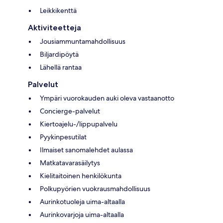
Leikkikenttä
Aktiviteetteja
Jousiammuntamahdollisuus
Biljardipöytä
Lähellä rantaa
Palvelut
Ympäri vuorokauden auki oleva vastaanotto
Concierge-palvelut
Kiertoajelu-/lippupalvelu
Pyykinpesutilat
Ilmaiset sanomalehdet aulassa
Matkatavarasäilytys
Kielitaitoinen henkilökunta
Polkupyörien vuokrausmahdollisuus
Aurinkotuoleja uima-altaalla
Aurinkovarjoja uima-altaalla