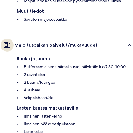
Majoituspaikan alueella on pysäköintimahdollisuuksia
Muut tiedot
Savuton majoituspaikka
Majoituspaikan palvelut/mukavuudet
Ruoka ja juoma
Buffetaamiainen (lisämaksusta) päivittäin klo 7.30–10.00
2 ravintolaa
2 baaria/loungea
Allasbaari
Välipalabaari/deli
Lasten kanssa matkustaville
Ilmainen lastenkerho
Ilmainen pääsy vesipuistoon
Lastenallas