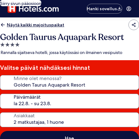
Siirry sivun pääosioon
Hanki sovellus
Näytä kaikki majoituspaikat
Golden Taurus Aquapark Resort
4.0
tähden
Rannalla sijaitseva hotelli, jossa käytössäsi on ilmainen vesipuisto
majoituspaikka
Valitse päivät nähdäksesi hinnat
Minne olet menossa?
Päivämäärät
Asiakkaat
Hae