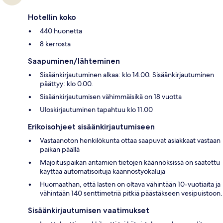
Hotellin koko
440 huonetta
8 kerrosta
Saapuminen/lähteminen
Sisäänkirjautuminen alkaa: klo 14.00. Sisäänkirjautuminen
päättyy: klo 0.00.
Sisäänkirjautumisen vähimmäisikä on 18 vuotta
Uloskirjautuminen tapahtuu klo 11.00
Erikoisohjeet sisäänkirjautumiseen
Vastaanoton henkilökunta ottaa saapuvat asiakkaat vastaan
paikan päällä
Majoituspaikan antamien tietojen käännöksissä on saatettu
käyttää automatisoituja käännöstyökaluja
Huomaathan, että lasten on oltava vähintään 10-vuotiaita ja
vähintään 140 senttimetriä pitkiä päästäkseen vesipuistoon.
Sisäänkirjautumisen vaatimukset