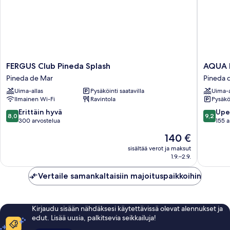
FERGUS
AQUA
FERGUS Club Pineda Splash
AQUA 
Club
Hotel
Pineda de Mar
Pineda 
Pineda
Promen
Uima-allas
Pysäköinti saatavilla
Uima-a
Splash
&
Ilmainen Wi-Fi
Ravintola
Pysäköi
Pineda
Spa
de
Pineda
8.0
9.2
Erittäin hyvä
Upe
8,0
9,2
Mar
de
kautta
kautta
300 arvostelua
155 a
Mar
10,
10,
Hinta
140 €
Erittäin
Upea,
on
hyvä,
155
sisältää verot ja maksut
140 €
1.9.–2.9.
300
arvostel
arvostelua
Vertaile samankaltaisiin majoituspaikkoihin
Kirjaudu sisään nähdäksesi käytettävissä olevat alennukset ja
edut. Lisää uusia, palkitsevia seikkailuja!