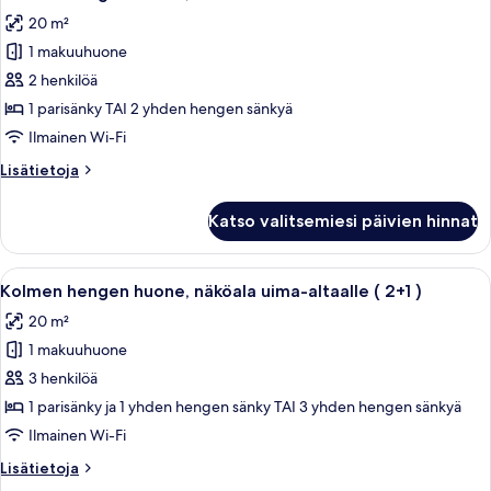
kaikki
20 m²
huonetyypin
1 makuuhuone
Kahden
hengen
2 henkilöä
huone,
1 parisänky TAI 2 yhden hengen sänkyä
näköala
Ilmainen Wi-Fi
uima-
Lisätietoja
Lisätietoja
altaalle
huoneesta
kuvat
Kahden
Katso valitsemiesi päivien hinnat
hengen
huone,
näköala
Avaa
Hotellihuone, jossa on kaksi sänkyä, s
8
uima-
Kolmen hengen huone, näköala uima-altaalle ( 2+1 )
kaikki
altaalle
20 m²
huonetyypin
1 makuuhuone
Kolmen
hengen
3 henkilöä
huone,
1 parisänky ja 1 yhden hengen sänky TAI 3 yhden hengen sänkyä
näköala
Ilmainen Wi-Fi
uima-
Lisätietoja
Lisätietoja
altaalle
huoneesta