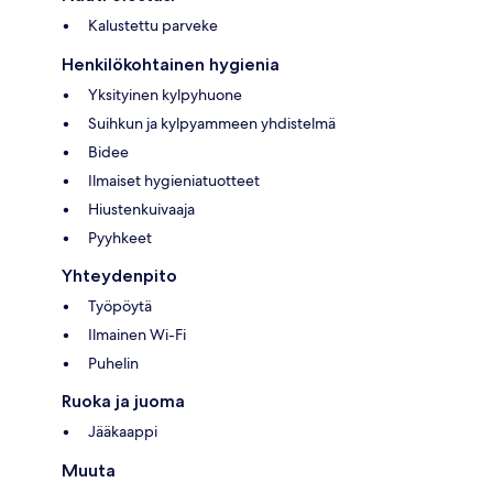
Kalustettu parveke
Henkilökohtainen hygienia
Yksityinen kylpyhuone
Suihkun ja kylpyammeen yhdistelmä
Bidee
Ilmaiset hygieniatuotteet
Hiustenkuivaaja
Pyyhkeet
Yhteydenpito
Työpöytä
Ilmainen Wi-Fi
Puhelin
Ruoka ja juoma
Jääkaappi
Muuta