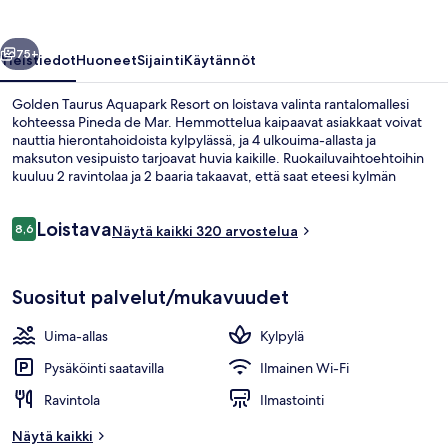
llinen
Seuraava
75+
Yleistiedot
Huoneet
Sijainti
Käytännöt
Golden Taurus Aquapark Resort on loistava valinta rantalomallesi
kohteessa Pineda de Mar. Hemmottelua kaipaavat asiakkaat voivat
nauttia hierontahoidoista kylpylässä, ja 4 ulkouima-allasta ja
maksuton vesipuisto tarjoavat huvia kaikille. Ruokailuvaihtoehtoihin
kuuluu 2 ravintolaa ja 2 baaria takaavat, että saat eteesi kylmän
juoman nopeasti. Muihin majoituspaikan kohokohtiin kuuluvat
sisäuima-allas, maksuton lastenkerho ja allasbaari.
Arvostelut
Loistava
8,6
Näytä kaikki 320 arvostelua
8,6 kautta 10.
Näkymä majoituspaikasta
Suositut palvelut/mukavuudet
Uima-allas
Kylpylä
Pysäköinti saatavilla
Ilmainen Wi-Fi
Ravintola
Ilmastointi
Näytä kaikki