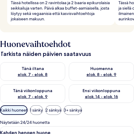
Tässä hotellissa on 2 ravintolaa ja 2 baaria epikurolaisia
Tässä ho
seikkailuja varten. Päivä alkaa buffet-aamiaisella, josta
ja siellä
löytyy sekä vegaanisia että kasvisvaihtoehtoja
ilmainen
jokaiseen makuun.
aurinkova
Huonevaihtoehdot
Tarkista näiden päivien saatavuus
Tarkista tämän illan saatavuus elok. 7 - elok. 8
Tarkista huomisen saatavuus el
Tänä iltana
Huomenna
elok. 7 - elok. 8
elok. 8 - elok. 9
Tarkista tämän viikonlopun saatavuus elok. 7 - elok. 9
Tarkista ensi viikonlopun saatav
Tänä viikonloppuna
Ensi viikonloppuna
elok. 7 - elok. 9
elok. 14 - elok. 16
Huoneille
Kaikki huoneet
1 sänky
2 sänkyä
3+ sänkyä
saatavilla
olevia
Näytetään 24/24 huonetta
suodattimia
Avaa
Hotellihuone, jossa on suuri sänky, kaks
6
Kahden hengen huone