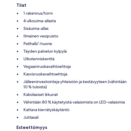
Tilat
1 rakennus/torni
4 ulkouima-allasta
Sisäuima-allas
Ilmainen vesipuisto
Pelihalli/-huone
Täyden palvelun kylpylä
Ulkotenniskenttä
Vegaaniruokavaihtoehtoja
Kasvisruokavaihtoehtoja
Jälleeninvestointeja yhteisöön ja kestävyyteen (vähintään
10 % tuloista)
Kaksilasiset ikkunat
Vähintään 80 % käytetyistä valaisimista on LED-valaisimia
Kattava kierrätyskäytäntö
Juhlasali
Esteettömyys