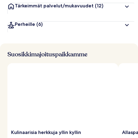
Tärkeimmät palvelut/mukavuudet
(12)
Perheille
(6)
Suosikkimajoituspaikkamme
Kulinaarisia herkkuja yllin kyllin
Allaspa