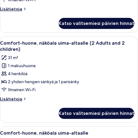
näköala
Lisätietoja
Lisätietoja
uima-
huoneesta
altaalle
Neljän
Katso valitsemiesi päivien hinnat
hengen
(2+2)
huone,
kuvat
näköala
Avaa
Moderni hotellihuone, jossa on kaksi s
6
uima-
Comfort-huone, näköala uima-altaalle (2 Adults and 2
kaikki
altaalle
children)
(2+2)
huonetyypin
31 m²
Comfort-
1 makuuhuone
huone,
4 henkilöä
näköala
uima-
2 yhden hengen sänkyä ja 1 parisänky
altaalle
Ilmainen Wi-Fi
(2
Lisätietoja
Lisätietoja
Adults
huoneesta
and
Comfort-
Katso valitsemiesi päivien hinnat
huone,
2
näköala
children)
uima-
Avaa
Moderni hotellihuone, jossa on kaksi s
kuvat
6
altaalle
Comfort-huone, näköala uima-altaalle
kaikki
(2