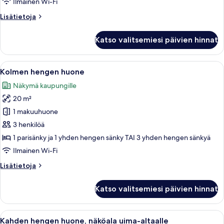
Ilmainen Wi-Fi
Lisätietoja
Lisätietoja
huoneesta
Kolmen
Katso valitsemiesi päivien hinnat
hengen
huone
Avaa
Näkymä huoneesta
6
Kolmen hengen huone
kaikki
Näkymä kaupungille
huonetyypin
20 m²
Kolmen
hengen
1 makuuhuone
huone
3 henkilöä
kuvat
1 parisänky ja 1 yhden hengen sänky TAI 3 yhden hengen sänkyä
Ilmainen Wi-Fi
Lisätietoja
Lisätietoja
huoneesta
Kolmen
Katso valitsemiesi päivien hinnat
hengen
huone
Avaa
Kahden hengen huone, näköala uima-al
10
Kahden hengen huone, näköala uima-altaalle