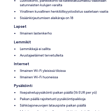
Luottokortti, pankkikortti tai käteistakuumaksu vaaditaan
satunnaisten kulujen varalta
Virallinen kuvallinen henkilöllisyystodistus saatetaan vaatia
Sisäänkirjautumisen alaikäraja on 18
Lapset
Ilmainen lastenkerho
Lemmikit
Lemmikkejä ei sallita
Avustajaeläimet tervetulleita
Internet
Ilmainen Wi-Fi yleisissä tiloissa
Ilmainen Wi-Fi huoneissa
Pysäköinti
Itsepalvelupysäköinti paikan päällä (16 EUR per yö)
Paikan päällä rajoitetusti pysäköintipaikkoja
Sähköajoneuvojen latauspiste paikan päällä