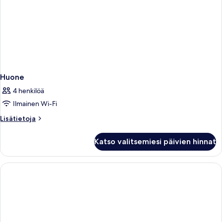
Huone
4 henkilöä
Ilmainen Wi-Fi
Lisätietoja
Lisätietoja
huoneesta
Huone
Katso valitsemiesi päivien hinnat