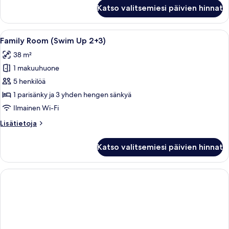
Comfort-
Katso valitsemiesi päivien hinnat
huone,
näköala
uima-
Avaa
Uima-allasalue, jolta on esteetön näk
7
altaalle
Family Room (Swim Up 2+3)
kaikki
38 m²
huonetyypin
1 makuuhuone
Family
Room
5 henkilöä
(Swim
1 parisänky ja 3 yhden hengen sänkyä
Up
Ilmainen Wi-Fi
2+3)
Lisätietoja
Lisätietoja
kuvat
huoneesta
Family
Katso valitsemiesi päivien hinnat
Room
(Swim
Up
2+3)