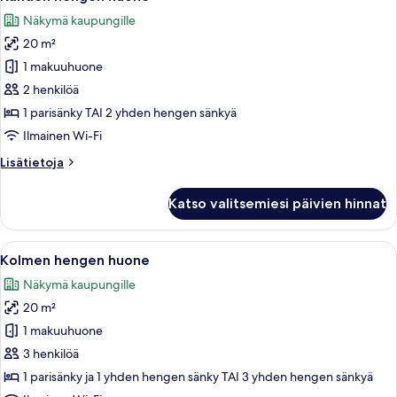
kaikki
Näkymä kaupungille
huonetyypin
20 m²
Kahden
hengen
1 makuuhuone
huone
2 henkilöä
kuvat
1 parisänky TAI 2 yhden hengen sänkyä
Ilmainen Wi-Fi
Lisätietoja
Lisätietoja
huoneesta
Kahden
Katso valitsemiesi päivien hinnat
hengen
huone
Avaa
Näkymä huoneesta
6
Kolmen hengen huone
kaikki
Näkymä kaupungille
huonetyypin
20 m²
Kolmen
hengen
1 makuuhuone
huone
3 henkilöä
kuvat
1 parisänky ja 1 yhden hengen sänky TAI 3 yhden hengen sänkyä