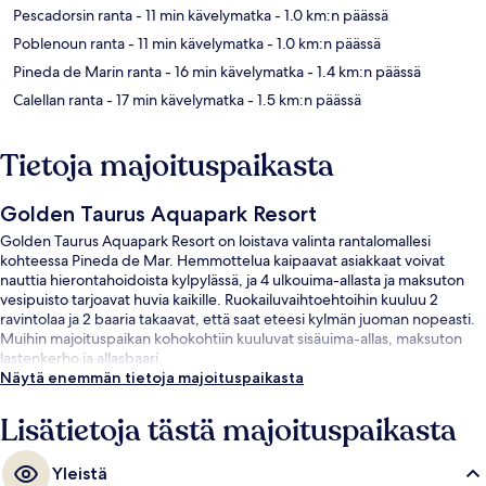
Pescadorsin ranta
- 11 min kävelymatka
- 1.0 km:n päässä
Poblenoun ranta
- 11 min kävelymatka
- 1.0 km:n päässä
Pineda de Marin ranta
- 16 min kävelymatka
- 1.4 km:n päässä
Calellan ranta
- 17 min kävelymatka
- 1.5 km:n päässä
Tietoja majoituspaikasta
Golden Taurus Aquapark Resort
Golden Taurus Aquapark Resort on loistava valinta rantalomallesi
kohteessa Pineda de Mar. Hemmottelua kaipaavat asiakkaat voivat
nauttia hierontahoidoista kylpylässä, ja 4 ulkouima-allasta ja maksuton
vesipuisto tarjoavat huvia kaikille. Ruokailuvaihtoehtoihin kuuluu 2
ravintolaa ja 2 baaria takaavat, että saat eteesi kylmän juoman nopeasti.
Muihin majoituspaikan kohokohtiin kuuluvat sisäuima-allas, maksuton
lastenkerho ja allasbaari.
Näytä enemmän tietoja majoituspaikasta
Lisätietoja tästä majoituspaikasta
Yleistä