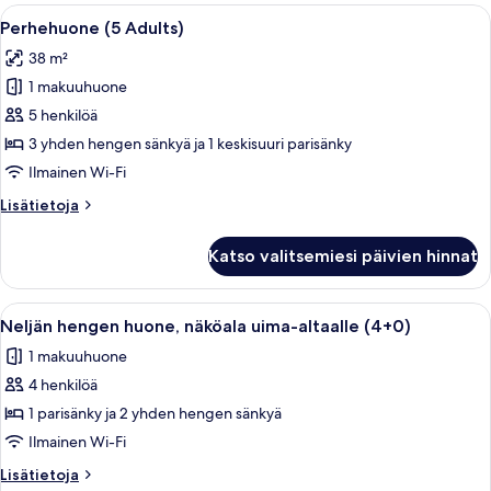
5+0)
Avaa
Hotellihuone, jossa on kaksi sänkyä, ta
5
Perhehuone (5 Adults)
kaikki
38 m²
huonetyypin
1 makuuhuone
Perhehuone
(5
5 henkilöä
Adults)
3 yhden hengen sänkyä ja 1 keskisuuri parisänky
kuvat
Ilmainen Wi-Fi
Lisätietoja
Lisätietoja
huoneesta
Perhehuone
Katso valitsemiesi päivien hinnat
(5
Adults)
Avaa
Hotellihuone, jossa on kaksi sänkyä, su
10
Neljän hengen huone, näköala uima-altaalle (4+0)
kaikki
1 makuuhuone
huonetyypin
4 henkilöä
Neljän
hengen
1 parisänky ja 2 yhden hengen sänkyä
huone,
Ilmainen Wi-Fi
näköala
Lisätietoja
Lisätietoja
uima-