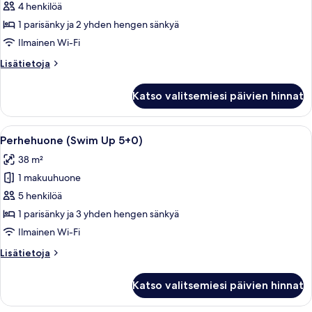
(Swim
4 henkilöä
Up
1 parisänky ja 2 yhden hengen sänkyä
4+0)
Ilmainen Wi-Fi
kuvat
Lisätietoja
Lisätietoja
huoneesta
Perhehuone
Katso valitsemiesi päivien hinnat
(Swim
Up
4+0)
Avaa
Uima-allasalue, jolta on esteetön näk
7
Perhehuone (Swim Up 5+0)
kaikki
38 m²
huonetyypin
1 makuuhuone
Perhehuone
(Swim
5 henkilöä
Up
1 parisänky ja 3 yhden hengen sänkyä
5+0)
Ilmainen Wi-Fi
kuvat
Lisätietoja
Lisätietoja
huoneesta
Perhehuone
Katso valitsemiesi päivien hinnat
(Swim
Up