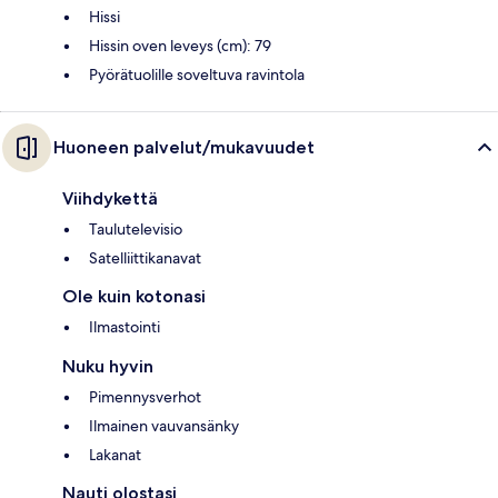
Hissi
Hissin oven leveys (cm): 79
Pyörätuolille soveltuva ravintola
Huoneen palvelut/mukavuudet
Viihdykettä
Taulutelevisio
Satelliittikanavat
Ole kuin kotonasi
Ilmastointi
Nuku hyvin
Pimennysverhot
Ilmainen vauvansänky
Lakanat
Nauti olostasi