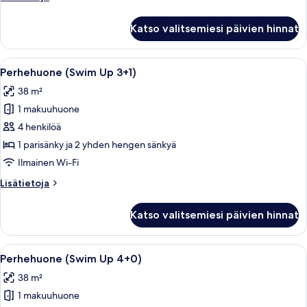
huoneesta
Perhehuone
Katso valitsemiesi päivien hinnat
(Swim
Up
2+2)
Avaa
Uima-allasalue, jolta on esteetön näk
7
Perhehuone (Swim Up 3+1)
kaikki
38 m²
huonetyypin
1 makuuhuone
Perhehuone
(Swim
4 henkilöä
Up
1 parisänky ja 2 yhden hengen sänkyä
3+1)
Ilmainen Wi-Fi
kuvat
Lisätietoja
Lisätietoja
huoneesta
Perhehuone
Katso valitsemiesi päivien hinnat
(Swim
Up
3+1)
Avaa
Uima-allasalue, jolta on esteetön näk
7
Perhehuone (Swim Up 4+0)
kaikki
38 m²
huonetyypin
1 makuuhuone
Perhehuone