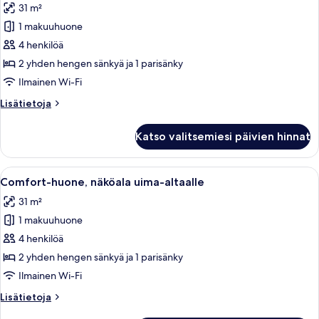
31 m²
Adults
huonetyypin
and
1 makuuhuone
Comfort-
2
huone,
4 henkilöä
children)
näköala
2 yhden hengen sänkyä ja 1 parisänky
uima-
Ilmainen Wi-Fi
altaalle
Lisätietoja
Lisätietoja
kuvat
huoneesta
Comfort-
Katso valitsemiesi päivien hinnat
huone,
näköala
uima-
Avaa
Moderni hotellihuone, jossa on kaksi s
6
altaalle
Comfort-huone, näköala uima-altaalle
kaikki
31 m²
huonetyypin
1 makuuhuone
Comfort-
huone,
4 henkilöä
näköala
2 yhden hengen sänkyä ja 1 parisänky
uima-
Ilmainen Wi-Fi
altaalle
Lisätietoja
Lisätietoja
kuvat
huoneesta