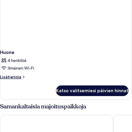
Huone
4 henkilöä
Ilmainen Wi-Fi
Lisätietoja
Lisätietoja
huoneesta
Huone
Katso valitsemiesi päivien hinnat
Samankaltaisia majoituspaikkoja
FERGUS Club Pineda Splash
AQUA Ho