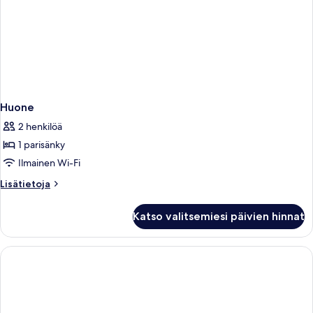
Huone
2 henkilöä
1 parisänky
Ilmainen Wi-Fi
Lisätietoja
Lisätietoja
huoneesta
Huone
Katso valitsemiesi päivien hinnat