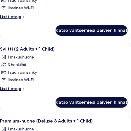
1 suuri parisänky
Perhesviitti
(Deluxe
Ilmainen Wi-Fi
2
Lisätietoja
Lisätietoja
Adults
huoneesta
Perhesviitti
+
Katso valitsemiesi päivien hinnat
(Deluxe
1
2
Child)
Adults
Avaa
Hotellihuone, jossa on sänky, työpöytä, 
4
kuvat
+
Sviitti (2 Adults + 1 Child)
kaikki
1
1 makuuhuone
Child)
huonetyypin
3 henkilöä
Sviitti
(2
1 suuri parisänky
Adults
Ilmainen Wi-Fi
+
Lisätietoja
Lisätietoja
1
huoneesta
Child)
Sviitti
Katso valitsemiesi päivien hinnat
(2
kuvat
Adults
+
Avaa
Moderni hotellihuone, jossa on suuri 
5
1
Premium-huone (Deluxe 3 Adults + 1 Child)
kaikki
Child)
1 makuuhuone