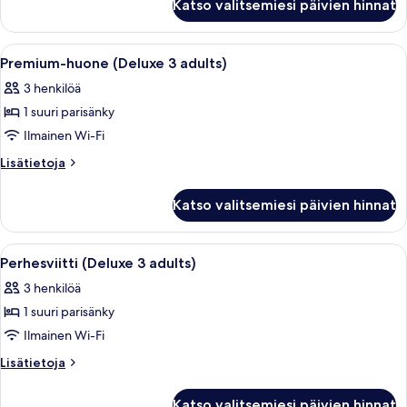
Katso valitsemiesi päivien hinnat
Avaa
Moderni hotellihuone, jossa on suuri 
6
Premium-huone (Deluxe 3 adults)
kaikki
3 henkilöä
huonetyypin
1 suuri parisänky
Premium-
huone
Ilmainen Wi-Fi
(Deluxe
Lisätietoja
Lisätietoja
3
huoneesta
Premium-
adults)
Katso valitsemiesi päivien hinnat
huone
kuvat
(Deluxe
3
Avaa
Moderni hotellihuone, jossa on siistist
6
adults)
Perhesviitti (Deluxe 3 adults)
kaikki
3 henkilöä
huonetyypin
1 suuri parisänky
Perhesviitti
(Deluxe
Ilmainen Wi-Fi
3
Lisätietoja
Lisätietoja
adults)
huoneesta
Perhesviitti
kuvat
Katso valitsemiesi päivien hinnat