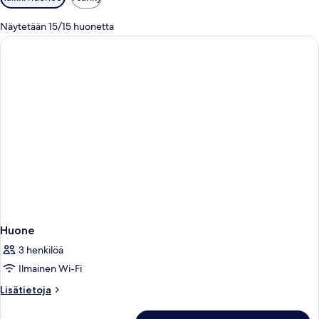
saatavilla
olevia
Näytetään 15/15 huonetta
suodattimia
Huone
3 henkilöä
Ilmainen Wi-Fi
Lisätietoja
Lisätietoja
huoneesta
Huone