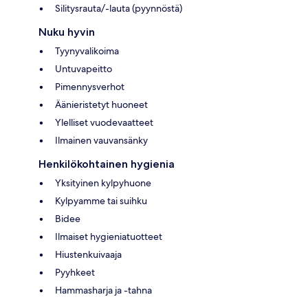
Silitysrauta/-lauta (pyynnöstä)
Nuku hyvin
Tyynyvalikoima
Untuvapeitto
Pimennysverhot
Äänieristetyt huoneet
Ylelliset vuodevaatteet
Ilmainen vauvansänky
Henkilökohtainen hygienia
Yksityinen kylpyhuone
Kylpyamme tai suihku
Bidee
Ilmaiset hygieniatuotteet
Hiustenkuivaaja
Pyyhkeet
Hammasharja ja -tahna