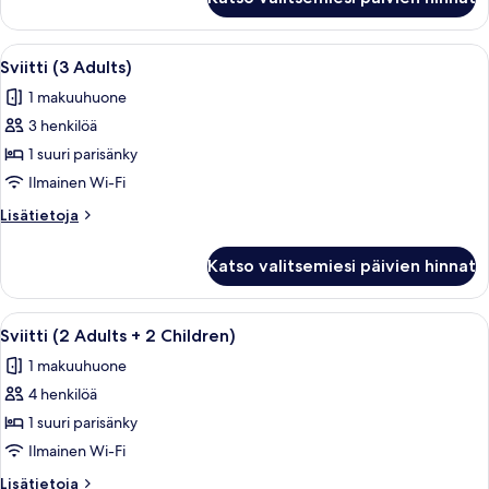
(Deluxe
3
adults)
Avaa
Hotellihuone, jossa on sänky, työpöytä, 
4
Sviitti (3 Adults)
kaikki
1 makuuhuone
huonetyypin
3 henkilöä
Sviitti
(3
1 suuri parisänky
Adults)
Ilmainen Wi-Fi
kuvat
Lisätietoja
Lisätietoja
huoneesta
Sviitti
Katso valitsemiesi päivien hinnat
(3
Adults)
Avaa
Hotellihuone, jossa on sänky, työpöytä, 
4
Sviitti (2 Adults + 2 Children)
kaikki
1 makuuhuone
huonetyypin
4 henkilöä
Sviitti
(2
1 suuri parisänky
Adults
Ilmainen Wi-Fi
+
Lisätietoja
Lisätietoja