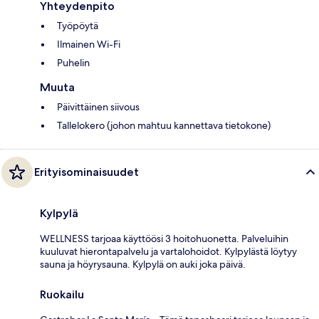
Yhteydenpito
Työpöytä
Ilmainen Wi-Fi
Puhelin
Muuta
Päivittäinen siivous
Tallelokero (johon mahtuu kannettava tietokone)
Erityisominaisuudet
Kylpylä
WELLNESS tarjoaa käyttöösi 3 hoitohuonetta. Palveluihin
kuuluvat hierontapalvelu ja vartalohoidot. Kylpylästä löytyy
sauna ja höyrysauna. Kylpylä on auki joka päivä.
Ruokailu