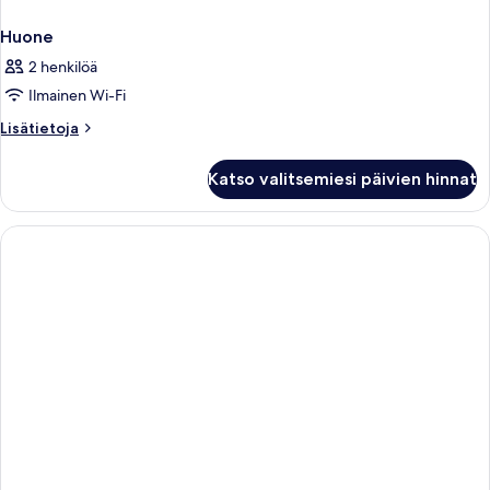
Huone
2 henkilöä
Ilmainen Wi-Fi
Lisätietoja
Lisätietoja
huoneesta
Huone
Katso valitsemiesi päivien hinnat