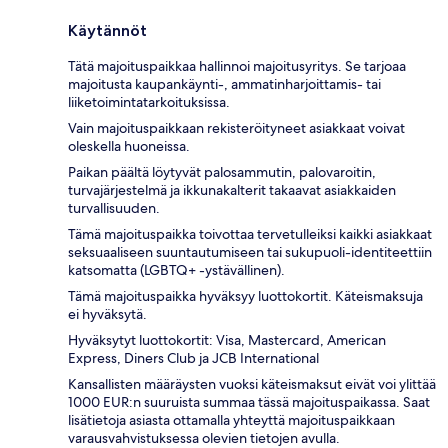
Käytännöt
Tätä majoituspaikkaa hallinnoi majoitusyritys. Se tarjoaa
majoitusta kaupankäynti-, ammatinharjoittamis- tai
liiketoimintatarkoituksissa.
Vain majoituspaikkaan rekisteröityneet asiakkaat voivat
oleskella huoneissa.
Paikan päältä löytyvät palosammutin, palovaroitin,
turvajärjestelmä ja ikkunakalterit takaavat asiakkaiden
turvallisuuden.
Tämä majoituspaikka toivottaa tervetulleiksi kaikki asiakkaat
seksuaaliseen suuntautumiseen tai sukupuoli-identiteettiin
katsomatta (LGBTQ+ -ystävällinen).
Tämä majoituspaikka hyväksyy luottokortit. Käteismaksuja
ei hyväksytä.
Hyväksytyt luottokortit: Visa, Mastercard, American
Express, Diners Club ja JCB International
Kansallisten määräysten vuoksi käteismaksut eivät voi ylittää
1000 EUR:n suuruista summaa tässä majoituspaikassa. Saat
lisätietoja asiasta ottamalla yhteyttä majoituspaikkaan
varausvahvistuksessa olevien tietojen avulla.