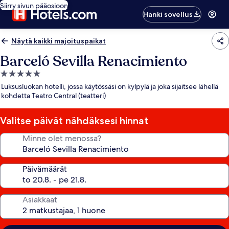
Siirry sivun pääosioon
Hanki sovellus
Näytä kaikki majoituspaikat
Barceló Sevilla Renacimiento
5.0
tähden
Luksusluokan hotelli, jossa käytössäsi on kylpylä ja joka sijaitsee lähellä
majoituspaikka
kohdetta Teatro Central (teatteri)
Valitse päivät nähdäksesi hinnat
Minne olet menossa?
Päivämäärät
Asiakkaat