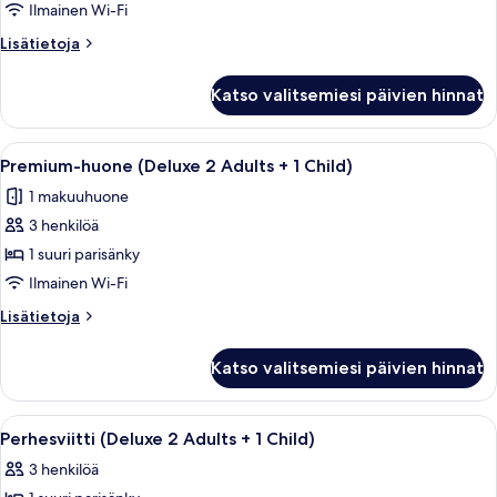
(Deluxe
Ilmainen Wi-Fi
2
Lisätietoja
Lisätietoja
Adults
huoneesta
+
Premium-
Katso valitsemiesi päivien hinnat
huone
2
(Deluxe
Children)
2
Avaa
Moderni hotellihuone, jossa on suuri 
kuvat
5
Adults
Premium-huone (Deluxe 2 Adults + 1 Child)
kaikki
+
1 makuuhuone
2
huonetyypin
Children)
3 henkilöä
Premium-
huone
1 suuri parisänky
(Deluxe
Ilmainen Wi-Fi
2
Lisätietoja
Lisätietoja
Adults
huoneesta
+
Premium-
Katso valitsemiesi päivien hinnat
huone
1
(Deluxe
Child)
2
Avaa
Moderni hotellihuone, jossa on siistist
kuvat
6
Adults
Perhesviitti (Deluxe 2 Adults + 1 Child)
kaikki
+
3 henkilöä
1
huonetyypin
Child)