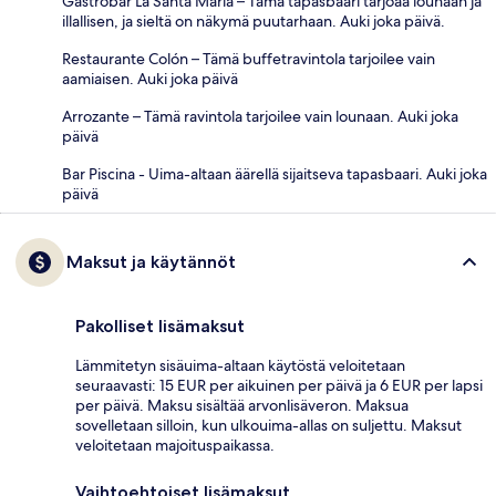
Gastrobar La Santa María – Tämä tapasbaari tarjoaa lounaan ja
illallisen, ja sieltä on näkymä puutarhaan. Auki joka päivä.
Restaurante Colón – Tämä buffetravintola tarjoilee vain
aamiaisen. Auki joka päivä
Arrozante – Tämä ravintola tarjoilee vain lounaan. Auki joka
päivä
Bar Piscina - Uima-altaan äärellä sijaitseva tapasbaari. Auki joka
päivä
Maksut ja käytännöt
Pakolliset lisämaksut
Lämmitetyn sisäuima-altaan käytöstä veloitetaan
seuraavasti: 15 EUR per aikuinen per päivä ja 6 EUR per lapsi
per päivä. Maksu sisältää arvonlisäveron. Maksua
sovelletaan silloin, kun ulkouima-allas on suljettu. Maksut
veloitetaan majoituspaikassa.
Vaihtoehtoiset lisämaksut