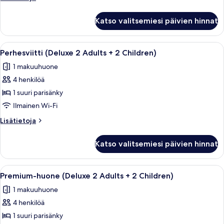
2
huoneesta
Children)
Sviitti
Katso valitsemiesi päivien hinnat
(2
kuvat
Adults
+
Avaa
Moderni hotellihuone, jossa on siistist
6
2
Perhesviitti (Deluxe 2 Adults + 2 Children)
kaikki
Children)
1 makuuhuone
huonetyypin
4 henkilöä
Perhesviitti
(Deluxe
1 suuri parisänky
2
Ilmainen Wi-Fi
Adults
Lisätietoja
Lisätietoja
+
huoneesta
2
Perhesviitti
Katso valitsemiesi päivien hinnat
(Deluxe
Children)
2
kuvat
Adults
Avaa
Moderni hotellihuone, jossa on suuri 
5
+
Premium-huone (Deluxe 2 Adults + 2 Children)
kaikki
2
1 makuuhuone
Children)
huonetyypin
4 henkilöä
Premium-
huone
1 suuri parisänky