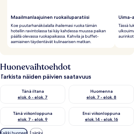
Maailmanlaajuinen ruokailuparatiisi
Uima-al
Koe puutarhanäköalalla ihailemasi ruoka tämän
Tässä luk
hotellin ravintolassa tai käy kahdessa muussa paikan
ulkouima-
päällä olevassa ruokapaikassa. Kahvila ja buffet-
aurinkot
aamiainen täydentävät kulinaarisen matkan.
Huonevaihtoehdot
Tarkista näiden päivien saatavuus
Tarkista tämän illan saatavuus elok. 6 - elok. 7
Tarkista huomisen saatavuus el
Tänä iltana
Huomenna
elok. 6 - elok. 7
elok. 7 - elok. 8
Tarkista tämän viikonlopun saatavuus elok. 7 - elok. 9
Tarkista ensi viikonlopun saatav
Tänä viikonloppuna
Ensi viikonloppuna
elok. 7 - elok. 9
elok. 14 - elok. 16
Huoneille
Kaikki huoneet
1 sänky