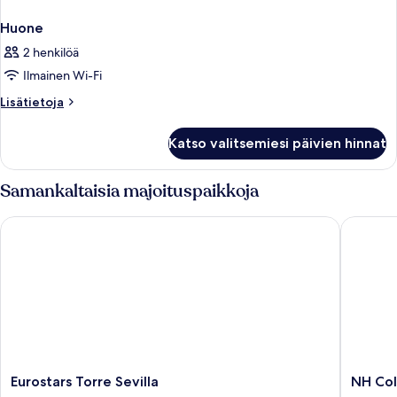
Huone
2 henkilöä
Ilmainen Wi-Fi
Lisätietoja
Lisätietoja
huoneesta
Huone
Katso valitsemiesi päivien hinnat
Samankaltaisia majoituspaikkoja
Eurostars Torre Sevilla
NH Colle
Eurostars
NH
Eurostars Torre Sevilla
NH Col
Torre
Collecti