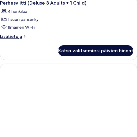
6
1
Perhesviitti (Deluxe 3 Adults + 1 Child)
kaikki
Child)
4 henkilöä
huonetyypin
1 suuri parisänky
Perhesviitti
(Deluxe
Ilmainen Wi-Fi
3
Lisätietoja
Lisätietoja
Adults
huoneesta
Perhesviitti
+
Katso valitsemiesi päivien hinnat
(Deluxe
1
3
Child)
Adults
kuvat
+
1
Child)