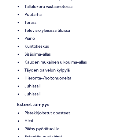
Tallelokero vastaanotossa
Puutarha
Terassi
Televisio yleisissä tiloissa
Piano
Kuntokeskus
Sisäuima-allas
Kauden mukainen ulkouima-allas
Täyden palvelun kylpylä
Hieronta-/hoitohuoneita
Juhlasali
Juhlasali
Esteettömyys
Pistekirjoitetut opasteet
Hissi
Pääsy pyörätuolilla
Esteetön pysäköinti