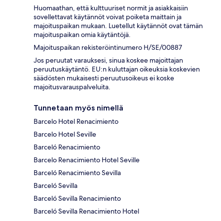
Huomaathan, että kulttuuriset normit ja asiakkaisiin
sovellettavat käytännöt voivat poiketa maittain ja
majoituspaikan mukaan. Luetellut käytännöt ovat tämän
majoituspaikan omia käytäntöjä.
Majoituspaikan rekisteröintinumero H/SE/00887
Jos peruutat varauksesi, sinua koskee majoittajan
peruutuskäytäntö. EU:n kuluttajan oikeuksia koskevien
säädösten mukaisesti peruutusoikeus ei koske
majoitusvarauspalveluita.
Tunnetaan myös nimellä
Barcelo Hotel Renacimiento
Barcelo Hotel Seville
Barceló Renacimiento
Barcelo Renacimiento Hotel Seville
Barceló Renacimiento Sevilla
Barceló Sevilla
Barceló Sevilla Renacimiento
Barceló Sevilla Renacimiento Hotel