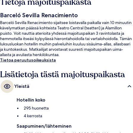
Tietoja majoituspaikasta
Barceló Sevilla Renacimiento
Barceló Sevilla Renacimiento sijaitsee loistavalla paikalla vain 10 minuutin
kävelymatkan päässä kohteista Teatro Central (teatteri) ja Alamillon
puisto. Voit nauttia aterioita yhdessä majoituspaikan 3 ravintolasta ja
hemmotella itseäsi kylpylässä hierontahoidolla tai vartalohoidolla. Tämän
luksusluokan hotellin muihin palveluihin kuuluu sisäuima-allas, allasbaari
ja kuntokeskus. Matkailijat arvostavat suuresti majoituspaikan uima-
allasta ja avuliasta henkilökuntaa.
Tietoa peruutusoikeuksista
Lisätietoja tästä majoituspaikasta
Yleistä
Hotellin koko
295 huonetta
4 kerrosta
Saapuminen/lähteminen