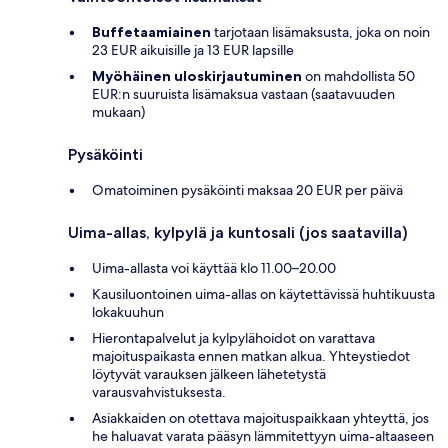
Buffetaamiainen
tarjotaan lisämaksusta, joka on noin
23 EUR aikuisille ja 13 EUR lapsille
Myöhäinen uloskirjautuminen
on mahdollista 50
EUR:n suuruista lisämaksua vastaan (saatavuuden
mukaan)
Pysäköinti
Omatoiminen pysäköinti maksaa 20 EUR per päivä
Uima-allas, kylpylä ja kuntosali (jos saatavilla)
Uima-allasta voi käyttää klo 11.00–20.00
Kausiluontoinen uima-allas on käytettävissä huhtikuusta
lokakuuhun
Hierontapalvelut ja kylpylähoidot on varattava
majoituspaikasta ennen matkan alkua. Yhteystiedot
löytyvät varauksen jälkeen lähetetystä
varausvahvistuksesta.
Asiakkaiden on otettava majoituspaikkaan yhteyttä, jos
he haluavat varata pääsyn lämmitettyyn uima-altaaseen