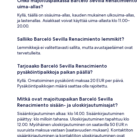
Onko majoituspaikassa Barceló Sevilla Renacimiento
uima-allas?
Kyllä, täällä on sisäuima-allas, kauden mukainen ulkouima-allas,
ja lastenallas. Asiakkaat voivat käyttää uima-allasta klo 11.00–
20.00.
Salliiko Barceló Sevilla Renacimiento lemmikit?
Lemmikkejä ei valitettavasti sallita, mutta avustajaeläimet ovat
tervetulleita.
Tarjoaako Barceló Sevilla Renacimiento
pysäköintipaikkoja paikan päällä?
Kyllä. Omatoiminen pysäköinti maksaa 20 EUR per päivä.
Pysäköintipaikkojen määrä saattaa olla rajoitettu.
Mitkä ovat majoituspaikan Barceló Sevilla
Renacimiento sisään- ja uloskirjautumisajat?
Sisäänkirjautuminen alkaa: klo 14.00. Sisäänkirjautuminen
päättyy: klo milloin tahansa. Uloskirjautuminen tapahtuu klo
12.00. Myöhäinen uloskirjautuminen on saatavilla 50 EUR:n
suuruista maksua vastaan (saatavuuden mukaan). Kontaktiton
sisäänkirjautuminen ja kontaktiton uloskirjautuminen ovat