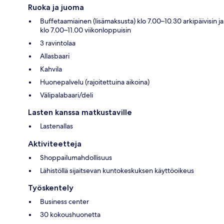
Ruoka ja juoma
Buffetaamiainen (lisämaksusta) klo 7.00–10.30 arkipäivisin ja
klo 7.00–11.00 viikonloppuisin
3 ravintolaa
Allasbaari
Kahvila
Huonepalvelu (rajoitettuina aikoina)
Välipalabaari/deli
Lasten kanssa matkustaville
Lastenallas
Aktiviteetteja
Shoppailumahdollisuus
Lähistöllä sijaitsevan kuntokeskuksen käyttöoikeus
Työskentely
Business center
30 kokoushuonetta