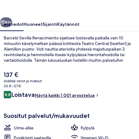
llinen
Seuraava
83+
Yleistiedot
Huoneet
Sijainti
Käytännöt
Barceló Sevilla Renacimiento sijaitsee loistavalla paikalla vain 10
minuutin kävelymatkan päässä kohteista Teatro Central (teatteri) ja
Alamillon puisto. Voit nauttia aterioita yhdessä majoituspaikan 3
ravintolasta ja hemmotella itseäsi kylpylässä hierontahoidolla tai
vartalohoidolla. Tämän luksusluokan hotellin muihin palveluihin
kuuluu sisäuima-allas, allasbaari ja kuntokeskus. Matkailijat arvostavat
suuresti majoituspaikan uima-allasta ja avuliasta henkilökuntaa.
Nykyinen
137 €
hinta
sisältää verot ja maksut
on
26.8.–27.8.
Sisäuima-allas, kauden mukainen ulkou
137 €
Arvostelut
Loistava
8,8
Näytä kaikki 1 001 arvostelua
8,8 kautta 10.
Suositut palvelut/mukavuudet
Uima-allas
Kylpylä
Pysäköinti saatavilla
Ilmainen Wi-Fi