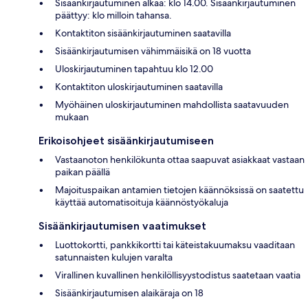
Sisäänkirjautuminen alkaa: klo 14.00. Sisäänkirjautuminen
päättyy: klo milloin tahansa.
Kontaktiton sisäänkirjautuminen saatavilla
Sisäänkirjautumisen vähimmäisikä on 18 vuotta
Uloskirjautuminen tapahtuu klo 12.00
Kontaktiton uloskirjautuminen saatavilla
Myöhäinen uloskirjautuminen mahdollista saatavuuden
mukaan
Erikoisohjeet sisäänkirjautumiseen
Vastaanoton henkilökunta ottaa saapuvat asiakkaat vastaan
paikan päällä
Majoituspaikan antamien tietojen käännöksissä on saatettu
käyttää automatisoituja käännöstyökaluja
Sisäänkirjautumisen vaatimukset
Luottokortti, pankkikortti tai käteistakuumaksu vaaditaan
satunnaisten kulujen varalta
Virallinen kuvallinen henkilöllisyystodistus saatetaan vaatia
Sisäänkirjautumisen alaikäraja on 18