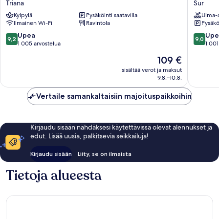
Triana
Sur
Sevilla
Sevilla
Kylpylä
Pysäköinti saatavilla
Uima-a
Triana
Sur
Ilmainen Wi-Fi
Ravintola
Pysäköi
9.2
9.0
Upea
Upe
9,2
9,0
kautta
kautta
1 005 arvostelua
1 001
10,
10,
Hinta
109 €
Upea,
Upea,
on
1 005
1 001
sisältää verot ja maksut
109 €
9.8.–10.8.
arvostelua
arvostel
Vertaile samankaltaisiin majoituspaikkoihin
Kirjaudu sisään nähdäksesi käytettävissä olevat alennukset ja
edut. Lisää uusia, palkitsevia seikkailuja!
Kirjaudu sisään
Liity, se on ilmaista
Tietoja alueesta