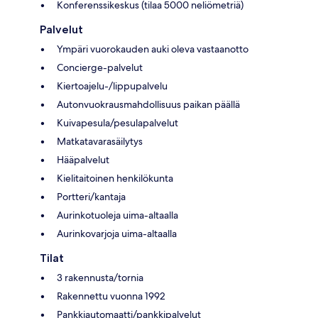
Konferenssikeskus (tilaa 5000 neliömetriä)
Palvelut
Ympäri vuorokauden auki oleva vastaanotto
Concierge-palvelut
Kiertoajelu-/lippupalvelu
Autonvuokrausmahdollisuus paikan päällä
Kuivapesula/pesulapalvelut
Matkatavarasäilytys
Hääpalvelut
Kielitaitoinen henkilökunta
Portteri/kantaja
Aurinkotuoleja uima-altaalla
Aurinkovarjoja uima-altaalla
Tilat
3 rakennusta/tornia
Rakennettu vuonna 1992
Pankkiautomaatti/pankkipalvelut