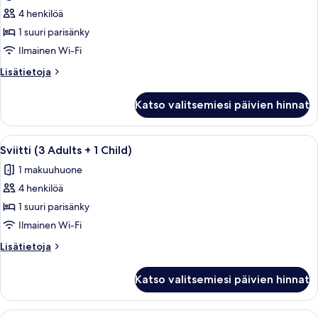
huonetyypin
4 henkilöä
Premium-
huone
1 suuri parisänky
(Deluxe
Ilmainen Wi-Fi
3
Lisätietoja
Lisätietoja
Adults
huoneesta
+
Premium-
Katso valitsemiesi päivien hinnat
huone
1
(Deluxe
Child)
3
Avaa
Hotellihuone, jossa on sänky, työpöytä, 
kuvat
4
Adults
Sviitti (3 Adults + 1 Child)
kaikki
+
1 makuuhuone
1
huonetyypin
Child)
4 henkilöä
Sviitti
(3
1 suuri parisänky
Adults
Ilmainen Wi-Fi
+
Lisätietoja
Lisätietoja
1
huoneesta
Child)
Sviitti
Katso valitsemiesi päivien hinnat
(3
kuvat
Adults
+
Avaa
Moderni hotellihuone, jossa on siistist