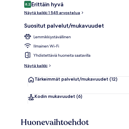
Arvostelut
Erittäin hyvä
8,2
8,2 kautta 10.
Näytä kaikki 1 545 arvostelua
Kahvila
Suositut palvelut/mukavuudet
Lemmikkiystävällinen
Ilmainen Wi-Fi
Yhdistettäviä huoneita saatavilla
Näytä kaikki
Tärkeimmät palvelut/mukavuudet
(12)
Kodin mukavuudet
(6)
Huonevaihtoehdot