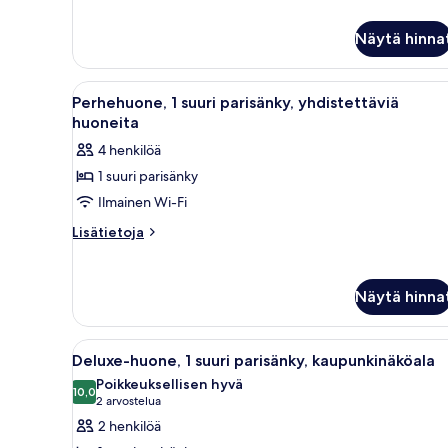
(Penthouse
Suite)
Näytä hinna
Avaa
Hotellihuone, jossa on sänky, ka
6
Perhehuone, 1 suuri parisänky, yhdistettäviä
kaikki
huoneita
huonetyypin
4 henkilöä
Perhehuone,
1 suuri parisänky
1
Ilmainen Wi-Fi
suuri
parisänky,
Lisätietoja
Lisätietoja
huoneesta
yhdistettäviä
Perhehuone,
huoneita
1
kuvat
Näytä hinna
suuri
parisänky,
yhdistettäviä
Avaa
Moderni hotellihuone, jossa on
5
huoneita
Deluxe-huone, 1 suuri parisänky, kaupunkinäköala
kaikki
Poikkeuksellisen hyvä
huonetyypin
10,0
10,0 kautta 10
(2
2 arvostelua
Deluxe-
arvostelua)
2 henkilöä
huone,