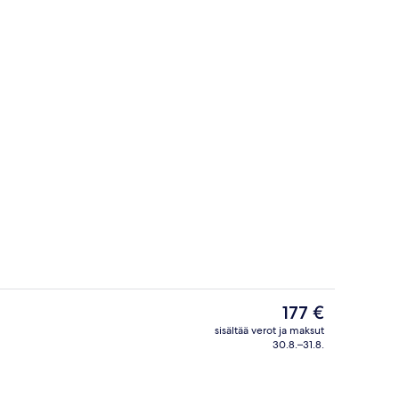
ktailbaari
Kokoustilat
Nykyinen
177 €
hinta
sisältää verot ja maksut
on
30.8.–31.8.
Aula
177 €