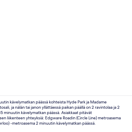
2 baaria, coc
minuutin kävelymatkan päässä kohteista Hyde Park ja Madame
ali, ja nälän tai janon yllättäessä paikan päällä on 2 ravintolaa ja 2
n 15 minuutin kävelymatkan päässä. Asiakkaat pitävät
Ulkopuoli
julkisen liikenteen yhteyksiä: Edgware Roadin (Circle Line) metroasema
erloo) -metroasema 2 minuutin kävelymatkan päässä.