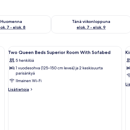
sen saatavuus elok. 7 - elok. 8
Tarkista tämän viikonlopun saatavuus e
Huomenna
Tänä viikonloppuna
ok. 7 - elok. 8
elok. 7 - elok. 9
Avaa
Hotellihuone, jossa on kaksi sänkyä, työ
A
8
Two Queen Beds Superior Room With Sofabed
K
kaikki
ka
5 henkilöä
huonetyypin
h
1 vuodesohva (125–150 cm leveä) ja 2 keskisuurta
Two
K
parisänkyä
Queen
S
Ilmainen Wi-Fi
Beds
R
Li
Li
Superior
k
Lisätietoja
hu
Lisätietoja
huoneesta
Ki
Room
Two
Su
With
Queen
R
Sofabed
Beds
kuvat
Superior
Room
With