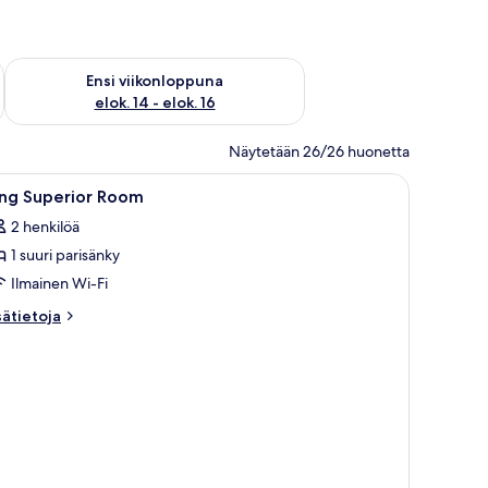
lok. 7 - elok. 9
Tarkista ensi viikonlopun saatavuus elok. 14 - elok. 16
Ensi viikonloppuna
elok. 14 - elok. 16
Näytetään 26/26 huonetta
pöytä, tuoli ja televisio.
vaa
Hotellihuone, jossa on suuri sänky, työpöytä, 
23
ing Superior Room
ikki
2 henkilöä
uonetyypin
1 suuri parisänky
ing
uperior
Ilmainen Wi-Fi
oom
sätietoja
sätietoja
uvat
oneesta
ng
perior
oom