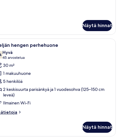
Näytä hinnat
na, josta on näkymä kaupunkiin.
pöytä, jossa on tietokone, tuoli ja televisio.
vaa
Hotellihuone, jossa on kaksi sänkyä, työpöytä, t
6
eljän hengen perhehuone
ikki
Hyvä
uonetyypin
4
7,4 kautta 10
(45
45 arvostelua
eljän
arvostelua)
30 m²
engen
1 makuuhuone
erhehuone
5 henkilöä
uvat
2 keskisuurta parisänkyä ja 1 vuodesohva (125–150 cm
leveä)
Ilmainen Wi-Fi
sätietoja
sätietoja
oneesta
ljän
Näytä hinnat
engen
erhehuone