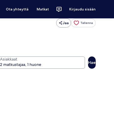
Ota yhteyttä
Matkat
Kirjaudu sisään
Jaa
Tallenna
Asiakkaat
Hae