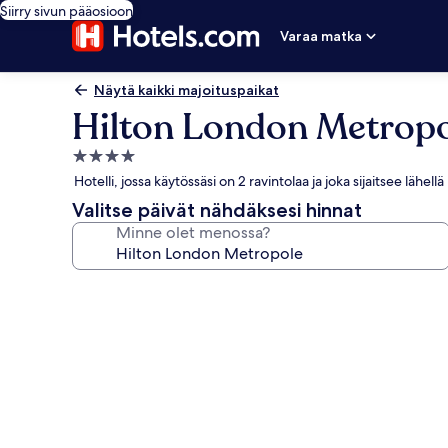
Siirry sivun pääosioon
Varaa matka
Näytä kaikki majoituspaikat
Hilton London Metrop
4.0
tähden
Hotelli, jossa käytössäsi on 2 ravintolaa ja joka sijaitsee lähe
majoituspaikka
Valitse päivät nähdäksesi hinnat
Minne olet menossa?
Majoituspaikan
Hilton
London
Metropole
valokuvagalleria