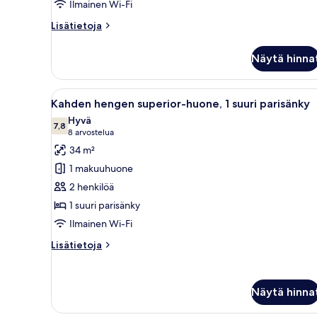
Ilmainen Wi-Fi
Lisätietoja
Lisätietoja
huoneesta
Huone
Näytä hinna
Avaa
Hotellihuone, jossa on sänky, t
7
Kahden hengen superior-huone, 1 suuri parisänky
kaikki
Hyvä
huonetyypin
7,8
7,8 kautta 10
(8
8 arvostelua
Kahden
arvostelua)
34 m²
hengen
1 makuuhuone
superior-
2 henkilöä
huone,
1 suuri parisänky
1
Ilmainen Wi-Fi
suuri
parisänky
Lisätietoja
Lisätietoja
kuvat
huoneesta
Kahden
hengen
Näytä hinna
superior-
huone,