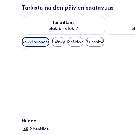
Tarkista näiden päivien saatavuus
Tarkista tämän illan saatavuus elok. 6 - elok. 7
Tarkista huomi
Tänä iltana
elok. 6 - elok. 7
el
Huoneille
Kaikki huoneet
1 sänky
2 sänkyä
3+ sänkyä
saatavilla
olevia
suodattimia
Huone
2 henkilöä