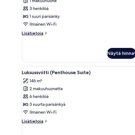
1 makuuhuone
suuri
3 henkilöä
parisänky
1 suuri parisänky
kuvat
Ilmainen Wi-Fi
Lisätietoja
Lisätietoja
huoneesta
Sviitti,
1
Näytä hinna
suuri
parisänky
Avaa
Moderni keittiö, jossa on tum
6
Luksussviitti (Penthouse Suite)
kaikki
146 m²
huonetyypin
2 makuuhuonetta
Luksussviitti
(Penthouse
6 henkilöä
Suite)
3 suurta parisänkyä
kuvat
Ilmainen Wi-Fi
Lisätietoja
Lisätietoja
huoneesta
Luksussviitti