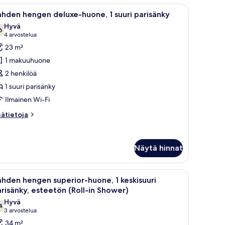
.
öpöytä tuolilla, yöpöytä ja suuri ikkuna, josta avautuu näkymä kaupungin ylle
vaa
Hotellihuone, jossa on sänky, seinälle asennett
6
hden hengen deluxe-huone, 1 suuri parisänky
ikki
Hyvä
uonetyypin
6
7,6 kautta 10
(4
4 arvostelua
ahden
arvostelua)
23 m²
engen
1 makuuhuone
eluxe-
2 henkilöä
uone,
1 suuri parisänky
Ilmainen Wi-Fi
uuri
arisänky
sätietoja
sätietoja
uvat
oneesta
ahden
engen
Näytä hinnat
luxe-
one,
lasipöytä, mukava nojatuoli, sänky ja puinen lipasto.
vaa
Hotellihuone, jossa on suuri sänky, työpöytä, 
uri
5
hden hengen superior-huone, 1 keskisuuri
ikki
risänky
risänky, esteetön (Roll-in Shower)
uonetyypin
Hyvä
4
ahden
7,4 kautta 10
(3
3 arvostelua
engen
arvostelua)
34 m²