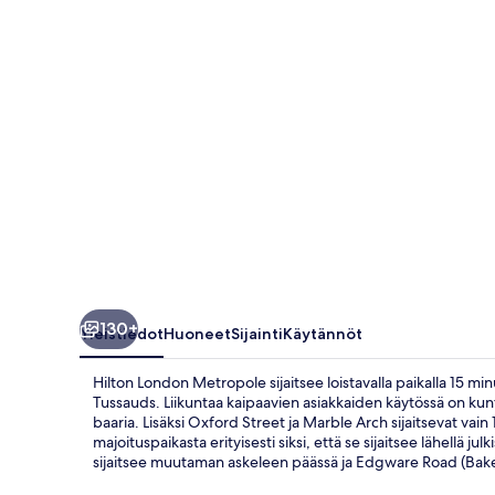
130+
Yleistiedot
Huoneet
Sijainti
Käytännöt
Hilton London Metropole sijaitsee loistavalla paikalla 15 
Tussauds. Liikuntaa kaipaavien asiakkaiden käytössä on kuntos
baaria. Lisäksi Oxford Street ja Marble Arch sijaitsevat vai
majoituspaikasta erityisesti siksi, että se sijaitsee lähellä 
sijaitsee muutaman askeleen päässä ja Edgware Road (Bak