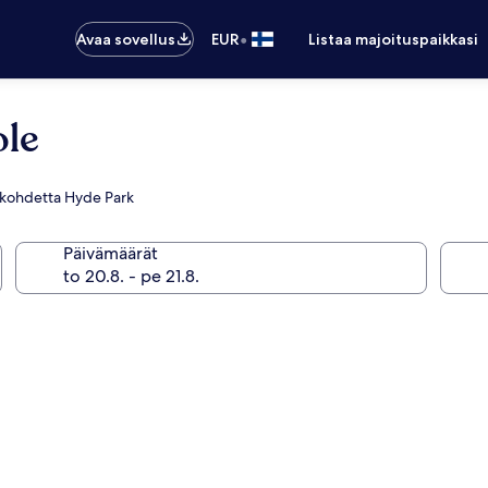
•
Avaa sovellus
EUR
Listaa majoituspaikkasi
ole
llä kohdetta Hyde Park
Päivämäärät