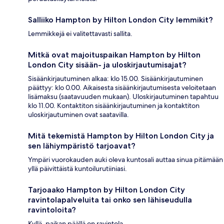
Salliiko Hampton by Hilton London City lemmikit?
Lemmikkejä ei valitettavasti sallita.
Mitkä ovat majoituspaikan Hampton by Hilton
London City sisään- ja uloskirjautumisajat?
Sisäänkirjautuminen alkaa: klo 15.00. Sisäänkirjautuminen
päättyy: klo 0.00. Aikaisesta sisäänkirjautumisesta veloitetaan
lisämaksu (saatavuuden mukaan). Uloskirjautuminen tapahtuu
klo 11.00. Kontaktiton sisäänkirjautuminen ja kontaktiton
uloskirjautuminen ovat saatavilla.
Mitä tekemistä Hampton by Hilton London City ja
sen lähiympäristö tarjoavat?
Ympäri vuorokauden auki oleva kuntosali auttaa sinua pitämään
yllä päivittäistä kuntoilurutiiniasi.
Tarjoaako Hampton by Hilton London City
ravintolapalveluita tai onko sen lähiseudulla
ravintoloita?
Kyllä, paikan päällä on ravintola.