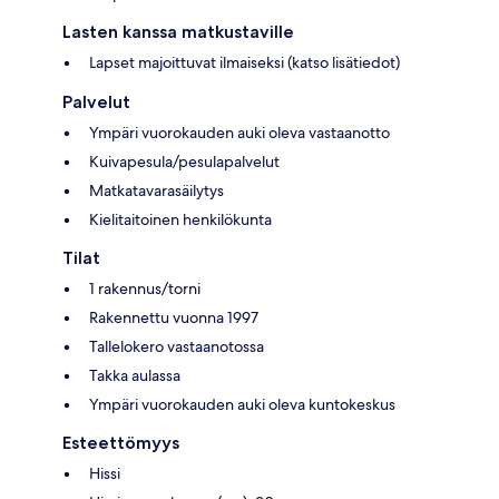
Lasten kanssa matkustaville
Lapset majoittuvat ilmaiseksi (katso lisätiedot)
Palvelut
Ympäri vuorokauden auki oleva vastaanotto
Kuivapesula/pesulapalvelut
Matkatavarasäilytys
Kielitaitoinen henkilökunta
Tilat
1 rakennus/torni
Rakennettu vuonna 1997
Tallelokero vastaanotossa
Takka aulassa
Ympäri vuorokauden auki oleva kuntokeskus
Esteettömyys
Hissi