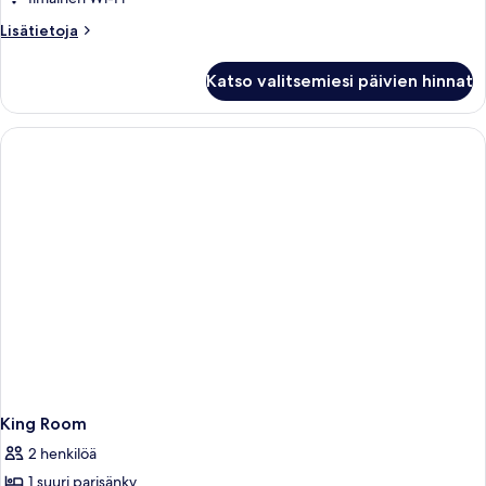
Lisätietoja
Lisätietoja
huoneesta
Room
Katso valitsemiesi päivien hinnat
with
Two
Queen
Beds
King Room
2 henkilöä
1 suuri parisänky