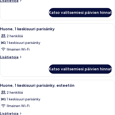
Lisätietoja
Lisätietoja
parisänky
huoneesta
Huone,
kuvat
Katso valitsemiesi päivien hinnat
1
keskisuuri
parisänky
Avaa
Hotellihuone, jossa on suuri sänky, työ
9
Huone, 1 keskisuuri parisänky
kaikki
2 henkilöä
huonetyypin
1 keskisuuri parisänky
Huone,
1
Ilmainen Wi-Fi
keskisuuri
Lisätietoja
Lisätietoja
parisänky
huoneesta
Huone,
kuvat
Katso valitsemiesi päivien hinnat
1
keskisuuri
parisänky
Avaa
Moderni hotellihuone, jossa on suuri 
14
Huone, 1 keskisuuri parisänky, esteetön
kaikki
2 henkilöä
huonetyypin
1 keskisuuri parisänky
Huone,
1
Ilmainen Wi-Fi
keskisuuri
Lisätietoja
Lisätietoja