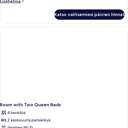
Lisätietoja
Lisätietoja
parisänky
huoneesta
kuvat
Superior-
Katso valitsemiesi päivien hinnat
huone,
1
keskisuuri
parisänky
Room with Two Queen Beds
4 henkilöä
2 keskisuurta parisänkyä
Ilmainen Wi-Fi