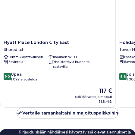
Hyatt
Holiday
Hyatt Place London City East
Holida
Place
Inn
Shoreditch
Tower H
London
London
Lemmikkiystävällinen
Ilmainen Wi-Fi
Pysäköi
City
-
Ravintola
Yhdistettäviä huoneita
Ravint
East
Whitech
saatavilla
Shoreditch
by
9.0
8.8
Upea
IHG
Lois
9,0
8,8
kautta
kautta
1 099 arvostelua
Tower
1 000
10,
10,
Hamlets
Hinta
117 €
Upea,
Loistava,
on
1 099
1 000
sisältää verot ja maksut
117 €
arvostelua
arvostel
31.8.–1.9.
Vertaile samankaltaisiin majoituspaikkoihin
Kirjaudu sisään nähdäksesi käytettävissä olevat alennukset ja