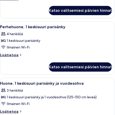
parisänky,
huoneesta
Huone,
esteetön
Katso valitsemiesi päivien hinnat
1
kuvat
keskisuuri
parisänky,
Avaa
Hotellihuone, jossa on suuri sänky, työ
9
esteetön
Perhehuone, 1 keskisuuri parisänky
kaikki
4 henkilöä
huonetyypin
1 keskisuuri parisänky
Perhehuone,
1
Ilmainen Wi-Fi
keskisuuri
Lisätietoja
Lisätietoja
parisänky
huoneesta
Perhehuone,
kuvat
Katso valitsemiesi päivien hinnat
1
keskisuuri
parisänky
Avaa
Hotellihuone, jossa on kaksi sänkyä, ty
8
Huone, 1 keskisuuri parisänky ja vuodesohva
kaikki
3 henkilöä
huonetyypin
1 keskisuuri parisänky ja 1 vuodesohva (125–150 cm leveä)
Huone,
1
Ilmainen Wi-Fi
keskisuuri
Lisätietoja
Lisätietoja