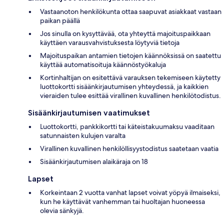
Vastaanoton henkilökunta ottaa saapuvat asiakkaat vastaan
paikan päällä
Jos sinulla on kysyttävää, ota yhteyttä majoituspaikkaan
käyttäen varausvahvistuksesta löytyviä tietoja
Majoituspaikan antamien tietojen käännöksissä on saatettu
käyttää automatisoituja käännöstyökaluja
Kortinhaltijan on esitettävä varauksen tekemiseen käytetty
luottokortti sisäänkirjautumisen yhteydessä, ja kaikkien
vieraiden tulee esittää virallinen kuvallinen henkilötodistus.
Sisäänkirjautumisen vaatimukset
Luottokortti, pankkikortti tai käteistakuumaksu vaaditaan
satunnaisten kulujen varalta
Virallinen kuvallinen henkilöllisyystodistus saatetaan vaatia
Sisäänkirjautumisen alaikäraja on 18
Lapset
Korkeintaan 2 vuotta vanhat lapset voivat yöpyä ilmaiseksi,
kun he käyttävät vanhemman tai huoltajan huoneessa
olevia sänkyjä.