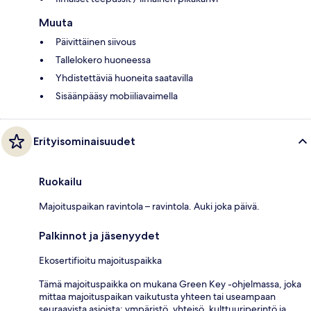
Muuta
Päivittäinen siivous
Tallelokero huoneessa
Yhdistettäviä huoneita saatavilla
Sisäänpääsy mobiiliavaimella
Erityisominaisuudet
Ruokailu
Majoituspaikan ravintola – ravintola. Auki joka päivä.
Palkinnot ja jäsenyydet
Ekosertifioitu majoituspaikka
Tämä majoituspaikka on mukana Green Key -ohjelmassa, joka
mittaa majoituspaikan vaikutusta yhteen tai useampaan
seuraavista asioista: ympäristö, yhteisö, kulttuuriperintö ja