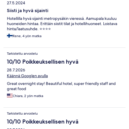
27.5.2024
Siisti ja hyvä sijainti
Hotellilla hyvä sijainti metropysäkin vieressä. Aamupala kuuluu
huoneiden hintaa. Erittäin siistit tilat ja hotellihuoneet. Loistava
hinta/laatusuhde. ⭐️⭐️⭐️⭐️
Rene, 4 yön matka
Tarkistettu arvostelu
10/10 Poikkeuksellisen hyvä
28.7.2026
Käännä Googlen avulla
Great overnight stay! Beautiful hotel, super friendly staff and
great food
Chiara, 2 yön matka
Tarkistettu arvostelu
10/10 Poikkeuksellisen hyvä