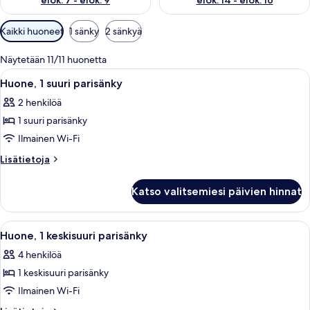
elok. 7 - elok. 9
elok. 14 - elok. 16
Huoneille
Kaikki huoneet
1 sänky
2 sänkyä
saatavilla
olevia
Näytetään 11/11 huonetta
suodattimia
Avaa
Moderni hotellihuone, jossa on suuri sän
10
Huone, 1 suuri parisänky
kaikki
2 henkilöä
huonetyypin
1 suuri parisänky
Huone,
1
Ilmainen Wi-Fi
suuri
Lisätietoja
Lisätietoja
parisänky
huoneesta
Huone,
kuvat
Katso valitsemiesi päivien hinnat
1
suuri
parisänky
Avaa
Hotellihuone, jossa on kaksi sänkyä, t
10
Huone, 1 keskisuuri parisänky
kaikki
4 henkilöä
huonetyypin
1 keskisuuri parisänky
Huone,
1
Ilmainen Wi-Fi
keskisuuri