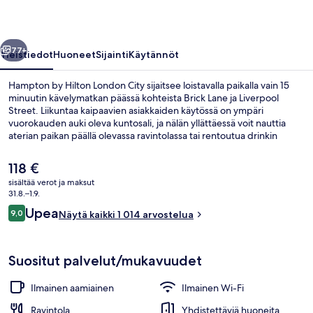
valokuvagalleria
llinen
Seuraava
77+
Yleistiedot
Huoneet
Sijainti
Käytännöt
Hampton by Hilton London City sijaitsee loistavalla paikalla vain 15
minuutin kävelymatkan päässä kohteista Brick Lane ja Liverpool
Street. Liikuntaa kaipaavien asiakkaiden käytössä on ympäri
vuorokauden auki oleva kuntosali, ja nälän yllättäessä voit nauttia
aterian paikan päällä olevassa ravintolassa tai rentoutua drinkin
äärellä baarissa. Lisäksi Lontoon Tower ja Tower Bridge sijaitsevat
vain 5 minuutin kävelymatkan päässä. Matkailijat arvostavat
Nykyinen
118 €
majoituspaikan avuliasta henkilökuntaa ja aamupalaa. Julkisen
hinta
sisältää verot ja maksut
liikenteen yhteydet sijaitsevat vain lyhyen kävelymatkan päässä:
on
31.8.–1.9.
Aldgate Eastin metroasema sijaitsee vain muutaman askeleen päässä
Aula
118 €
Arvostelut
ja Aldgaten metroasema 6 minuutin kävelymatkan päässä.
Upea
9,0
Näytä kaikki 1 014 arvostelua
9,0 kautta 10.
Suositut palvelut/mukavuudet
Ilmainen aamiainen
Ilmainen Wi-Fi
Ravintola
Yhdistettäviä huoneita