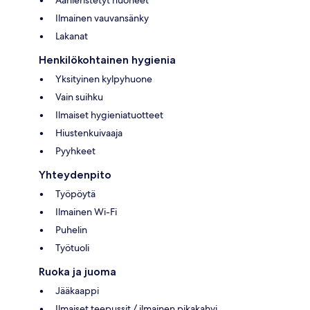
Äänieristetyt huoneet
Ilmainen vauvansänky
Lakanat
Henkilökohtainen hygienia
Yksityinen kylpyhuone
Vain suihku
Ilmaiset hygieniatuotteet
Hiustenkuivaaja
Pyyhkeet
Yhteydenpito
Työpöytä
Ilmainen Wi-Fi
Puhelin
Työtuoli
Ruoka ja juoma
Jääkaappi
Ilmaiset teepussit / ilmainen pikakahvi