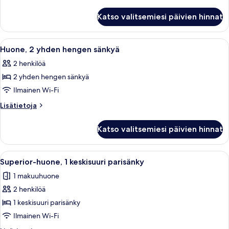
parisänky
huoneesta
Huone,
ja
Katso valitsemiesi päivien hinnat
1
vuodesohva
keskisuuri
kuvat
parisänky
Avaa
Hotellihuone, jossa on kaksi sänkyä, ty
8
ja
Huone, 2 yhden hengen sänkyä
kaikki
vuodesohva
2 henkilöä
huonetyypin
2 yhden hengen sänkyä
Huone,
2
Ilmainen Wi-Fi
yhden
Lisätietoja
Lisätietoja
hengen
huoneesta
Huone,
sänkyä
Katso valitsemiesi päivien hinnat
2
kuvat
yhden
hengen
Avaa
Superior-huone, 1 keskisuuri parisänk
1
sänkyä
Superior-huone, 1 keskisuuri parisänky
kaikki
1 makuuhuone
huonetyypin
2 henkilöä
Superior-
huone,
1 keskisuuri parisänky
1
Ilmainen Wi-Fi
keskisuuri