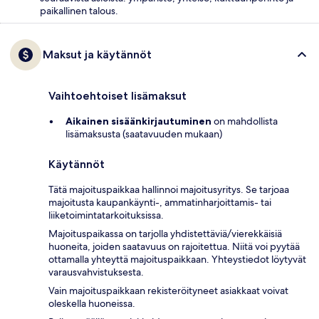
paikallinen talous.
Maksut ja käytännöt
Vaihtoehtoiset lisämaksut
Aikainen sisäänkirjautuminen
on mahdollista
lisämaksusta (saatavuuden mukaan)
Käytännöt
Tätä majoituspaikkaa hallinnoi majoitusyritys. Se tarjoaa
majoitusta kaupankäynti-, ammatinharjoittamis- tai
liiketoimintatarkoituksissa.
Majoituspaikassa on tarjolla yhdistettäviä/vierekkäisiä
huoneita, joiden saatavuus on rajoitettua. Niitä voi pyytää
ottamalla yhteyttä majoituspaikkaan. Yhteystiedot löytyvät
varausvahvistuksesta.
Vain majoituspaikkaan rekisteröityneet asiakkaat voivat
oleskella huoneissa.