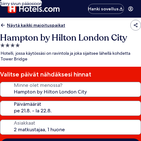
Siirry sivun pääosioon
Hanki sovellus
Näytä kaikki majoituspaikat
Hampton by Hilton London City
4.0
tähden
Hotelli, jossa käytössäsi on ravintola ja joka sijaitsee lähellä kohdetta
majoituspaikka
Tower Bridge
Valitse päivät nähdäksesi hinnat
Minne olet menossa?
Päivämäärät
Asiakkaat