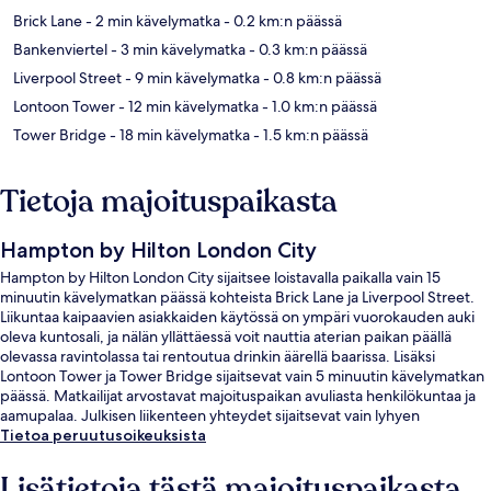
Brick Lane
- 2 min kävelymatka
- 0.2 km:n päässä
Bankenviertel
- 3 min kävelymatka
- 0.3 km:n päässä
Liverpool Street
- 9 min kävelymatka
- 0.8 km:n päässä
Lontoon Tower
- 12 min kävelymatka
- 1.0 km:n päässä
Tower Bridge
- 18 min kävelymatka
- 1.5 km:n päässä
Tietoja majoituspaikasta
Hampton by Hilton London City
Hampton by Hilton London City sijaitsee loistavalla paikalla vain 15
minuutin kävelymatkan päässä kohteista Brick Lane ja Liverpool Street.
Liikuntaa kaipaavien asiakkaiden käytössä on ympäri vuorokauden auki
oleva kuntosali, ja nälän yllättäessä voit nauttia aterian paikan päällä
olevassa ravintolassa tai rentoutua drinkin äärellä baarissa. Lisäksi
Lontoon Tower ja Tower Bridge sijaitsevat vain 5 minuutin kävelymatkan
päässä. Matkailijat arvostavat majoituspaikan avuliasta henkilökuntaa ja
aamupalaa. Julkisen liikenteen yhteydet sijaitsevat vain lyhyen
kävelymatkan päässä: Aldgate Eastin metroasema sijaitsee vain
Tietoa peruutusoikeuksista
muutaman askeleen päässä ja Aldgaten metroasema 6 minuutin
kävelymatkan päässä.
Lisätietoja tästä majoituspaikasta