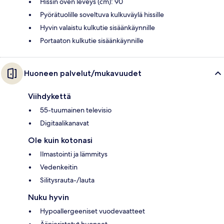
Hissin oven leveys (cm): 90
Pyörätuolille soveltuva kulkuväylä hissille
Hyvin valaistu kulkutie sisäänkäynnille
Portaaton kulkutie sisäänkäynnille
Huoneen palvelut/mukavuudet
Viihdykettä
55-tuumainen televisio
Digitaalikanavat
Ole kuin kotonasi
Ilmastointi ja lämmitys
Vedenkeitin
Silitysrauta-/lauta
Nuku hyvin
Hypoallergeeniset vuodevaatteet