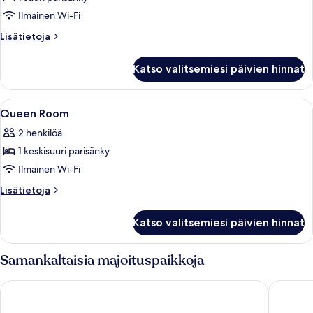
Ilmainen Wi-Fi
Lisätietoja
Lisätietoja
huoneesta
King
Katso valitsemiesi päivien hinnat
Room
Avaa
Allergiatestatut vuodevaatteet, talle
1
Queen Room
kaikki
2 henkilöä
huonetyypin
1 keskisuuri parisänky
Queen
Room
Ilmainen Wi-Fi
kuvat
Lisätietoja
Lisätietoja
huoneesta
Queen
Katso valitsemiesi päivien hinnat
Room
Samankaltaisia majoituspaikkoja
Hyatt Place London City East
Holiday 