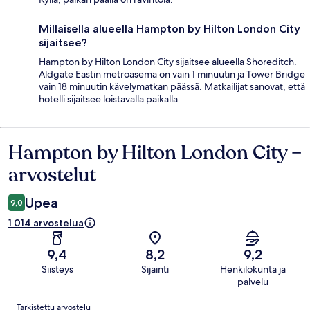
Millaisella alueella Hampton by Hilton London City
sijaitsee?
Hampton by Hilton London City sijaitsee alueella Shoreditch.
Aldgate Eastin metroasema on vain 1 minuutin ja Tower Bridge
vain 18 minuutin kävelymatkan päässä. Matkailijat sanovat, että
hotelli sijaitsee loistavalla paikalla.
Hampton by Hilton London City –
Arvostelut
arvostelut
Upea
9,0
1 014 arvostelua
9,4
8,2
9,2
Siisteys
Sijainti
Henkilökunta ja
palvelu
Arvostelut
Tarkistettu arvostelu