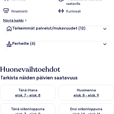
saatavilla
Ilmastointi
Kuntosali
Näytä kaikki
Tärkeimmät palvelut/mukavuudet
(12)
Perheille
(6)
Huonevaihtoehdot
Tarkista näiden päivien saatavuus
Tarkista tämän illan saatavuus elok. 7 - elok. 8
Tarkista huomisen saatavuus el
Tänä iltana
Huomenna
elok. 7 - elok. 8
elok. 8 - elok. 9
Tarkista tämän viikonlopun saatavuus elok. 7 - elok. 9
Tarkista ensi viikonlopun saatav
Tänä viikonloppuna
Ensi viikonloppuna