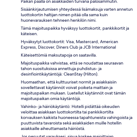
Paikan päällä on asiakkaiden turvana palosammutin.
Sisäänkirjautumisen yhteydessä lisämaksuja varten annetun
luottokortin haltijan nimen pitää olla sama kuin
huonevarauksen tehneen henkilön nimi.
Tämä majoituspaikka hyväksyy luottokortit, pankkikortit ja
käteisen.
Hyväksytyt luottokortit: Visa, Mastercard, American
Express, Discover, Diners Club ja JCB International
Käteisettömiä maksutapoja on saatavilla.
Majoituspaikka vahvistaa, että se noudattaa seuraavan
tahon suosituksissa annettuja puhdistus- ja
desinfiointikäytäntöjä: CleanStay (Hilton).
Huomaathan, että kulttuuriset normit ja asiakkaisiin
sovellettavat käytännöt voivat poiketa maittain ja
majoituspaikan mukaan. Luetellut käytännöt ovat tämän
majoituspaikan omia käytäntöjä.
Vahinko- ja häiriökäytäntö: Hotelli pidättää oikeuden
veloittaa asiakkaan luottokortilta tai pankkikortilta
korvauksen kaikista huoneessa tapahtuneista vahingoista ja
puuttuvista tavaroista sekä asiakkaiden muille hotellin
asiakkaille aiheuttamasta häiriöstä.
Jos peruutat varauksesi, sinua koskee majoittajan