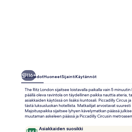
116+
Yleistiedot
Huoneet
Sijainti
Käytännöt
The Ritz London sijaitsee loistavalla paikalla vain 5 minuuti
päällä oleva ravintola on täydellinen paikka nauttia ateria, t
asiakkaiden käytössä on lisäksi kuntosali. Piccadilly Circus
tästä luksusluokan hotellista. Matkailijat arvostavat suurest
Majoituspaikka sijaitsee lyhyen kävelymatkan päässä julkise
muutaman askeleen päässä ja Piccadilly Circusin metroasem
Arvostelut
9,4
Asiakkaiden suosikki