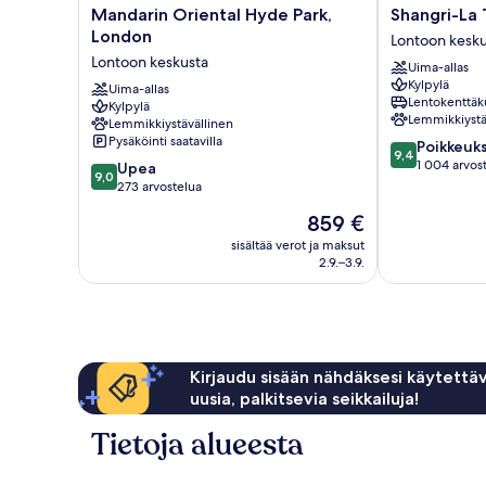
Mandarin
Shangri-
Mandarin Oriental Hyde Park,
Shangri-La 
Oriental
La
London
Lontoon kesku
Hyde
The
Lontoon keskusta
Uima-allas
Park,
Shard,
Kylpylä
London
Uima-allas
London
Lentokenttäk
Kylpylä
Lontoon
Lontoon
Lemmikkiystä
Lemmikkiystävällinen
keskusta
keskusta
Pysäköinti saatavilla
9.4
Poikkeuks
9,4
kautta
1 004 arvos
9.0
Upea
9,0
10,
kautta
273 arvostelua
Poikkeuksellis
10,
Hinta
859 €
hyvä,
Upea,
on
1 004
273
sisältää verot ja maksut
859 €
arvostelua
2.9.–3.9.
arvostelua
Kirjaudu sisään nähdäksesi käytettäv
uusia, palkitsevia seikkailuja!
Tietoja alueesta