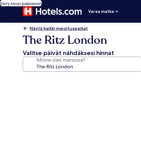
Siirry sivun pääosioon
Varaa matka
Näytä kaikki majoituspaikat
The Ritz London
Valitse päivät nähdäksesi hinnat
Minne olet menossa?
Majoituspaikan
The
Ritz
London
valokuvagalleria