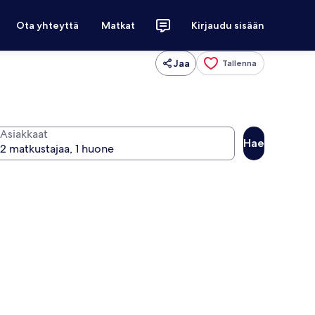
Ota yhteyttä
Matkat
Kirjaudu sisään
Jaa
Tallenna
Asiakkaat
Hae