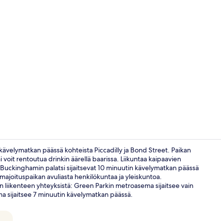
Sisällönluoj
n kävelymatkan päässä kohteista Piccadilly ja Bond Street. Paikan
ai voit rentoutua drinkin äärellä baarissa. Liikuntaa kaipaavien
 ja Buckinghamin palatsi sijaitsevat 10 minuutin kävelymatkan päässä
Ulkopuoli
i majoituspaikan avuliasta henkilökuntaa ja yleiskuntoa.
n liikenteen yhteyksistä: Green Parkin metroasema sijaitsee vain
a sijaitsee 7 minuutin kävelymatkan päässä.