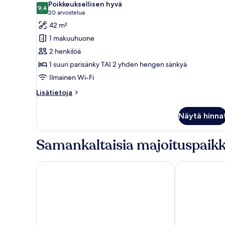
Poikkeuksellisen hyvä
huonetyypin
9,4
9,4 kautta 10
(20
20 arvostelua
Deluxe-
arvostelua)
42 m²
huone
1 makuuhuone
kuvat
2 henkilöä
1 suuri parisänky TAI 2 yhden hengen sänkyä
Ilmainen Wi-Fi
Lisätietoja
Lisätietoja
huoneesta
Deluxe-
Näytä hinna
huone
Samankaltaisia majoituspaikk
Mandarin Oriental Hyde Park, London
Shangri-La Th