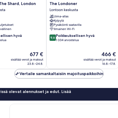
The
The Shard, London
The Londoner
Londoner
sta
Lontoon keskusta
Lontoon
Uima-allas
keskusta
Kylpylä
uljetukset
Pysäköinti saatavilla
vällinen
Ilmainen Wi-Fi
9.6
ellisen hyvä
Poikkeuksellisen hyvä
9,6
kautta
telua
1 034 arvostelua
10,
en
Poikkeuksellisen
Hinta
Hinta
677 €
466 €
hyvä,
on
on
1 034
sisältää verot ja maksut
sisältää verot ja maksut
677 €
466 €
arvostelua
23.8.–24.8.
16.8.–17.8.
Vertaile samankaltaisiin majoituspaikkoihin
issä olevat alennukset ja edut. Lisää