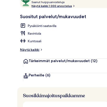
S
kautta
Saanut huippuarvosteluja
Ruoka ja juo
a
Näytä kaikki 1 000 arvostelua
10,
a
Asiakkaiden
n
Suositut palvelut/mukavuudet
suosikki
u
t
Pysäköinti saatavilla
h
Ravintola
u
i
Kuntosali
p
p
Näytä kaikki
u
a
Tärkeimmät palvelut/mukavuudet
(12)
r
v
o
s
Perheille
(6)
t
e
l
u
Suosikkimajoituspaikkamme
j
a