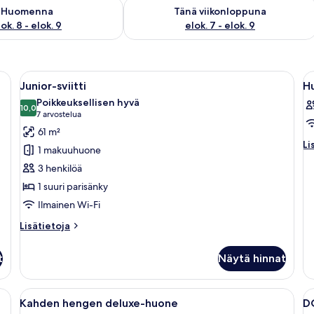
sen saatavuus elok. 8 - elok. 9
Tarkista tämän viikonlopun saatavuus e
Huomenna
Tänä viikonloppuna
ok. 8 - elok. 9
elok. 7 - elok. 9
uri sänky, oleskelualue ja näkymä ulos.
Avaa
Ylellinen hotellihuone, jossa on suuri
A
6
Junior-sviitti
H
kaikki
ka
Poikkeuksellisen hyvä
huonetyypin
10,0
h
10,0 kautta 10
(7
7 arvostelua
Junior-
H
arvostelua)
61 m²
sviitti
k
Li
Li
1 makuuhuone
hu
kuvat
3 henkilöä
H
1 suuri parisänky
Ilmainen Wi-Fi
Lisätietoja
Lisätietoja
huoneesta
Junior-
t
Näytä hinnat
sviitti
ri sänky, oleskelualue, takka ja televisio.
Avaa
Tilava makuuhuone, jossa on suuri sän
A
6
Kahden hengen deluxe-huone
D
kaikki
ka