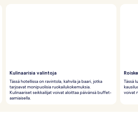
Kulinaarisia valintoja
Roisk
Tässä hotellissa on ravintola, kahvila ja baari, jotka
Tässä l
tarjoavat monipuolisia ruokailukokemuksia.
kausilu
Kulinaariset seikkailijat voivat aloittaa päivänsä buffet-
voivat 
aamiaisella.