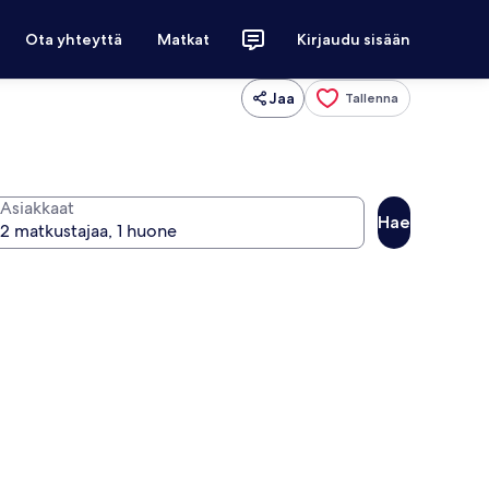
Ota yhteyttä
Matkat
Kirjaudu sisään
Jaa
Tallenna
Asiakkaat
Hae