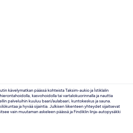
Majoituspai
uutin kävelymatkan päässä kohteista Taksim-aukio ja İstiklalin
ierontahoidolla, kasvohoidolla tai vartalokuorinnalla ja nauttia
llin palveluihin kuuluu baari/aulabaari, kuntokeskus ja sauna.
Bosphorus Su
lökuntaa ja hyvää sijaintia. Julkisen liikenteen yhteydet sijaitsevat
tsee vain muutaman askeleen päässä ja Findiklin linja-autopysäkki