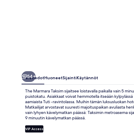
54+
Yleistiedot
Huoneet
Sijainti
Käytännöt
The Marmara Taksim sijaitsee loistavalla paikalla vain 5 min
puistokatu. Asiakkaat voivat hemmotella itseään kylpylässä h
aamiaista Tuti -ravintolassa. Muihin tämän luksusluokan hote
Matkailijat arvostavat suuresti majoituspaikan avuliasta henki
vain lyhyen kävelymatkan päässä: Taksimin metroasema sijai
9 minuutin kävelymatkan päässä.
VIP Access