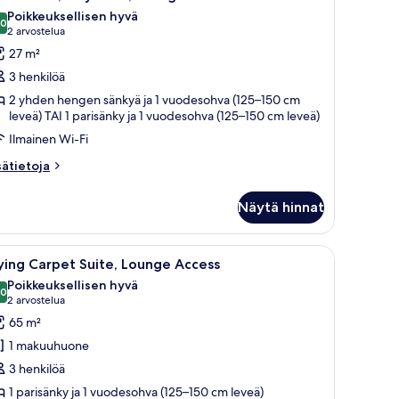
ikki
Poikkeuksellisen hyvä
uonetyypin
,0
10,0 kautta 10
(2
2 arvostelua
lub
arvostelua)
27 m²
oom,
3 henkilöä
ity
2 yhden hengen sänkyä ja 1 vuodesohva (125–150 cm
iew,
leveä) TAI 1 parisänky ja 1 vuodesohva (125–150 cm leveä)
ounge
Ilmainen Wi-Fi
ccess
sätietoja
sätietoja
uvat
oneesta
ub
Näytä hinnat
om,
ty
ew,
ikkuna, josta avautuu näkymä kaupunkiin, mukava sohva, työpöytä ja televisi
vaa
Hotellihuone, jossa on sänky, televisio, työp
8
ounge
ying Carpet Suite, Lounge Access
ikki
cess
Poikkeuksellisen hyvä
uonetyypin
,0
10,0 kautta 10
(2
2 arvostelua
lying
arvostelua)
65 m²
arpet
1 makuuhuone
ite,
3 henkilöä
ounge
1 parisänky ja 1 vuodesohva (125–150 cm leveä)
ccess