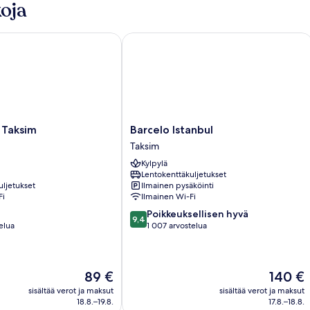
oja
aksim
Barcelo Istanbul
Barcelo
y Taksim
Barcelo Istanbul
Istanbul
Taksim
Taksim
Kylpylä
Lentokenttäkuljetukset
uljetukset
Ilmainen pysäköinti
Fi
Ilmainen Wi-Fi
9.4
Poikkeuksellisen hyvä
9,4
kautta
elua
1 007 arvostelua
10,
Poikkeuksellisen
hyvä,
Hinta
Hinta
89 €
140 €
1 007
on
on
arvostelua
sisältää verot ja maksut
sisältää verot ja maksut
89 €
140 €
18.8.–19.8.
17.8.–18.8.