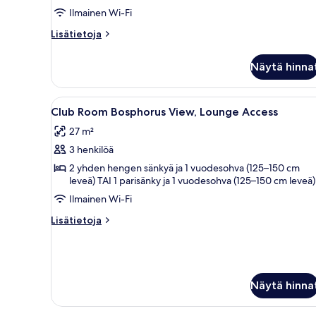
Ilmainen Wi-Fi
Lisätietoja
Lisätietoja
huoneesta
Family
Näytä hinna
Suite,
Lounge
Access
Avaa
Hotellihuone, jossa on sänky, t
10
Club Room Bosphorus View, Lounge Access
kaikki
27 m²
huonetyypin
3 henkilöä
Club
Room
2 yhden hengen sänkyä ja 1 vuodesohva (125–150 cm
leveä) TAI 1 parisänky ja 1 vuodesohva (125–150 cm leveä)
Bosphorus
Ilmainen Wi-Fi
View,
Lounge
Lisätietoja
Lisätietoja
Access
huoneesta
Club
kuvat
Room
Bosphorus
View,
Näytä hinna
Lounge
Access