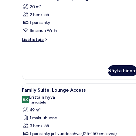
kaikki
20 m²
huonetyypin
2 henkilöä
Club
Corner
1 parisänky
City
Ilmainen Wi-Fi
View,
Lisätietoja
Lisätietoja
Lounge
huoneesta
Access
Club
Corner
kuvat
City
View,
Näytä hinna
Lounge
Access
Avaa
Hotellihuone, jossa on suuri s
10
Family Suite, Lounge Access
kaikki
Erittäin hyvä
huonetyypin
8,0
8,0 kautta 10
(1
1 arvostelu
Family
arvostelu)
49 m²
Suite,
1 makuuhuone
Lounge
3 henkilöä
Access
1 parisänky ja 1 vuodesohva (125–150 cm leveä)
kuvat