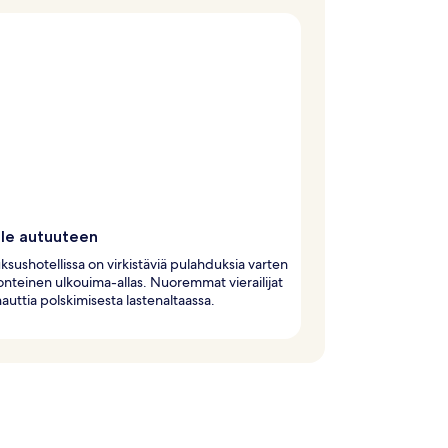
ele autuuteen
uksushotellissa on virkistäviä pulahduksia varten
onteinen ulkouima-allas. Nuoremmat vierailijat
nauttia polskimisesta lastenaltaassa.