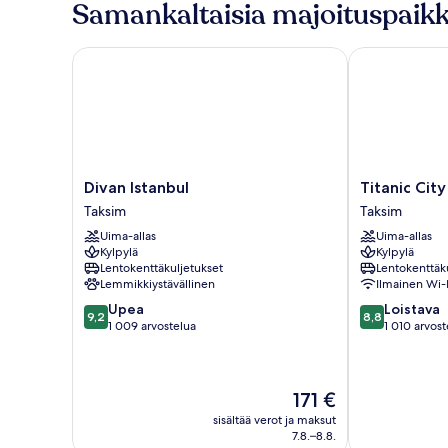
Samankaltaisia majoituspaikk
Divan Istanbul
Titanic City T
Divan
Titanic
Divan Istanbul
Titanic Cit
Istanbul
City
Taksim
Taksim
Taksim
Taksim
Uima-allas
Uima-allas
Taksim
Kylpylä
Kylpylä
Lentokenttäkuljetukset
Lentokenttäk
Lemmikkiystävällinen
Ilmainen Wi-
9.2
8.8
Upea
Loistava
9,2
8,8
kautta
kautta
1 009 arvostelua
1 010 arvost
10,
10,
Upea,
Loistava,
1 009
1 010
Hinta
171 €
arvostelua
arvostelua
on
sisältää verot ja maksut
171 €
7.8.–8.8.