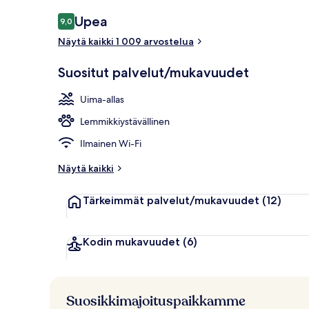
Executive lo
Arvostelut
Upea
9,0
9,0 kautta 10.
Näytä kaikki 1 009 arvostelua
Suositut palvelut/mukavuudet
Uima-allas
Lemmikkiystävällinen
Ilmainen Wi-Fi
Näytä kaikki
Tärkeimmät palvelut/mukavuudet
(12)
Kodin mukavuudet
(6)
Suosikkimajoituspaikkamme