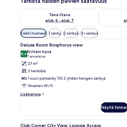
Tarkista näiden päivien saatavuus
Tarkista tämän illan saatavuus elok. 6 - elok. 7
Tarkista huomi
Tänä iltana
elok. 6 - elok. 7
el
Huoneille
Kaikki huoneet
1 sänky
2 sänkyä
3+ sänkyä
saatavilla
Avaa
Hotellihuone, jossa on sänky, t
olevia
6
Deluxe Room Bosphorus view
kaikki
suodattimia
Erittäin hyvä
huonetyypin
8,4
8,4 kautta 10
(7
7 arvostelua
Deluxe
arvostelua)
27 m²
Room
3 henkilöä
Bosphorus
1 suuri parisänky TAI 2 yhden hengen sänkyä
view
Ilmainen Wi-Fi
kuvat
Lisätietoja
Lisätietoja
huoneesta
Deluxe
Näytä hinna
Room
Bosphorus
view
Avaa
Hotellihuone, jossa on suuri s
8
Club Corner City View, Lounge Access