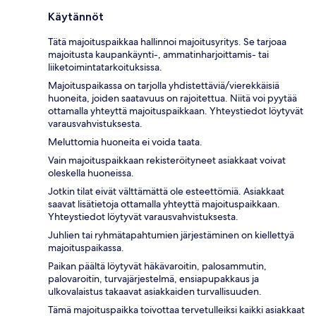
Käytännöt
Tätä majoituspaikkaa hallinnoi majoitusyritys. Se tarjoaa
majoitusta kaupankäynti-, ammatinharjoittamis- tai
liiketoimintatarkoituksissa.
Majoituspaikassa on tarjolla yhdistettäviä/vierekkäisiä
huoneita, joiden saatavuus on rajoitettua. Niitä voi pyytää
ottamalla yhteyttä majoituspaikkaan. Yhteystiedot löytyvät
varausvahvistuksesta.
Meluttomia huoneita ei voida taata.
Vain majoituspaikkaan rekisteröityneet asiakkaat voivat
oleskella huoneissa.
Jotkin tilat eivät välttämättä ole esteettömiä. Asiakkaat
saavat lisätietoja ottamalla yhteyttä majoituspaikkaan.
Yhteystiedot löytyvät varausvahvistuksesta.
Juhlien tai ryhmätapahtumien järjestäminen on kiellettyä
majoituspaikassa.
Paikan päältä löytyvät häkävaroitin, palosammutin,
palovaroitin, turvajärjestelmä, ensiapupakkaus ja
ulkovalaistus takaavat asiakkaiden turvallisuuden.
Tämä majoituspaikka toivottaa tervetulleiksi kaikki asiakkaat