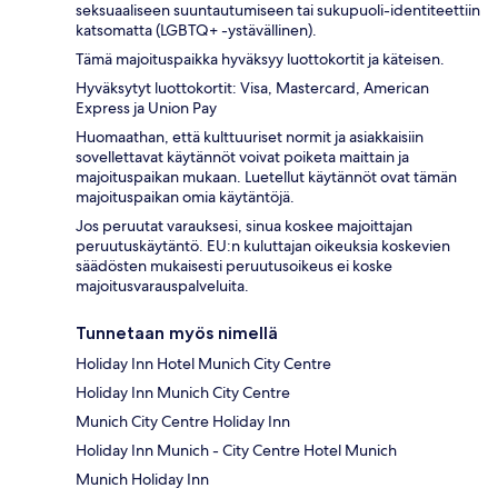
seksuaaliseen suuntautumiseen tai sukupuoli-identiteettiin
katsomatta (LGBTQ+ -ystävällinen).
Tämä majoituspaikka hyväksyy luottokortit ja käteisen.
Hyväksytyt luottokortit: Visa, Mastercard, American
Express ja Union Pay
Huomaathan, että kulttuuriset normit ja asiakkaisiin
sovellettavat käytännöt voivat poiketa maittain ja
majoituspaikan mukaan. Luetellut käytännöt ovat tämän
majoituspaikan omia käytäntöjä.
Jos peruutat varauksesi, sinua koskee majoittajan
peruutuskäytäntö. EU:n kuluttajan oikeuksia koskevien
säädösten mukaisesti peruutusoikeus ei koske
majoitusvarauspalveluita.
Tunnetaan myös nimellä
Holiday Inn Hotel Munich City Centre
Holiday Inn Munich City Centre
Munich City Centre Holiday Inn
Holiday Inn Munich - City Centre Hotel Munich
Munich Holiday Inn