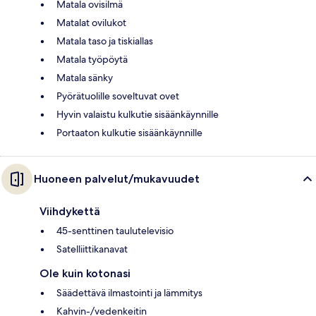
Matala ovisilmä
Matalat ovilukot
Matala taso ja tiskiallas
Matala työpöytä
Matala sänky
Pyörätuolille soveltuvat ovet
Hyvin valaistu kulkutie sisäänkäynnille
Portaaton kulkutie sisäänkäynnille
Huoneen palvelut/mukavuudet
Viihdykettä
45-senttinen taulutelevisio
Satelliittikanavat
Ole kuin kotonasi
Säädettävä ilmastointi ja lämmitys
Kahvin-/vedenkeitin