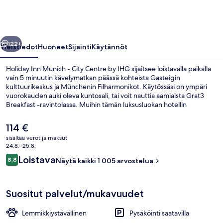
City
Centre
by
llinen
Seuraava
IHG
122+
Yleistiedot
Huoneet
Sijainti
Käytännöt
valokuvagalleria
Holiday Inn Munich - City Centre by IHG sijaitsee loistavalla paikalla
vain 5 minuutin kävelymatkan päässä kohteista Gasteigin
kulttuurikeskus ja Münchenin Filharmonikot. Käytössäsi on ympäri
vuorokauden auki oleva kuntosali, tai voit nauttia aamiaista Grat3
Breakfast -ravintolassa. Muihin tämän luksusluokan hotellin
palveluihin kuuluu baari/lounge ja välipalabaari/deli. Avulias
henkilökunta ja aamupala ovat myös asioita, joita matkailijat
Nykyinen
114 €
arvostavat. Majoituspaikka sijaitsee lyhyen kävelymatkan päässä
hinta
sisältää verot ja maksut
julkisen liikenteen yhteyksistä: Am Gasteigin raitiovaunupysäkki
on
24.8.–25.8.
sijaitsee 4 minuutin ja Deutsches Museumin raitiovaunupysäkki 5
Baari (majoituspaikassa)
114 €
Arvostelut
minuutin kävelymatkan päässä.
Loistava
8,8
Näytä kaikki 1 005 arvostelua
8,8 kautta 10.
Suositut palvelut/mukavuudet
Lemmikkiystävällinen
Pysäköinti saatavilla