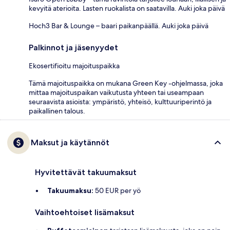
kevyitä aterioita. Lasten ruokalista on saatavilla. Auki joka päivä
Hoch3 Bar & Lounge – baari paikanpäällä. Auki joka päivä
Palkinnot ja jäsenyydet
Ekosertifioitu majoituspaikka
Tämä majoituspaikka on mukana Green Key -ohjelmassa, joka
mittaa majoituspaikan vaikutusta yhteen tai useampaan
seuraavista asioista: ympäristö, yhteisö, kulttuuriperintö ja
paikallinen talous.
Maksut ja käytännöt
Hyvitettävät takuumaksut
Takuumaksu:
50 EUR per yö
Vaihtoehtoiset lisämaksut