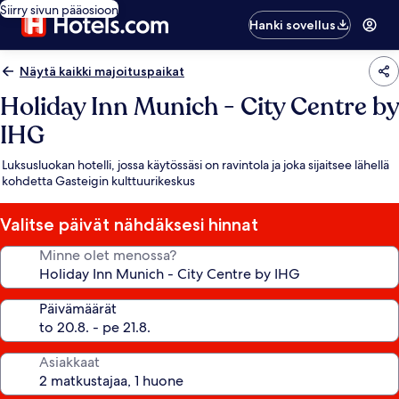
Siirry sivun pääosioon
Hanki sovellus
Näytä kaikki majoituspaikat
Holiday Inn Munich - City Centre by
IHG
Luksusluokan hotelli, jossa käytössäsi on ravintola ja joka sijaitsee lähellä
kohdetta Gasteigin kulttuurikeskus
Valitse päivät nähdäksesi hinnat
Minne olet menossa?
Päivämäärät
Asiakkaat