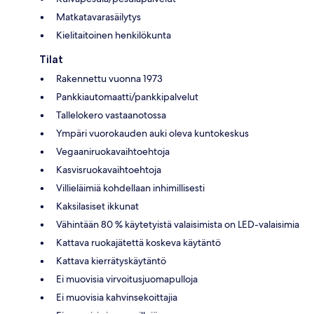
Matkatavarasäilytys
Kielitaitoinen henkilökunta
Tilat
Rakennettu vuonna 1973
Pankkiautomaatti/pankkipalvelut
Tallelokero vastaanotossa
Ympäri vuorokauden auki oleva kuntokeskus
Vegaaniruokavaihtoehtoja
Kasvisruokavaihtoehtoja
Villieläimiä kohdellaan inhimillisesti
Kaksilasiset ikkunat
Vähintään 80 % käytetyistä valaisimista on LED-valaisimia
Kattava ruokajätettä koskeva käytäntö
Kattava kierrätyskäytäntö
Ei muovisia virvoitusjuomapulloja
Ei muovisia kahvinsekoittajia