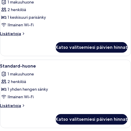
1 makuuhuone
huonetyypin
2 henkilöä
Premium-
huone,
1 keskisuuri parisänky
1
Ilmainen Wi-Fi
keskisuuri
Lisätietoja
Lisätietoja
parisänky
huoneesta
kuvat
Premium-
Katso valitsemiesi päivien hinnat
huone,
1
keskisuuri
Avaa
Valkoisilla lakanoiden ja tyynyjen pei
5
parisänky
Standard-huone
kaikki
1 makuuhuone
huonetyypin
2 henkilöä
Standard-
huone
1 yhden hengen sänky
kuvat
Ilmainen Wi-Fi
Lisätietoja
Lisätietoja
huoneesta
Standard-
Katso valitsemiesi päivien hinnat
huone