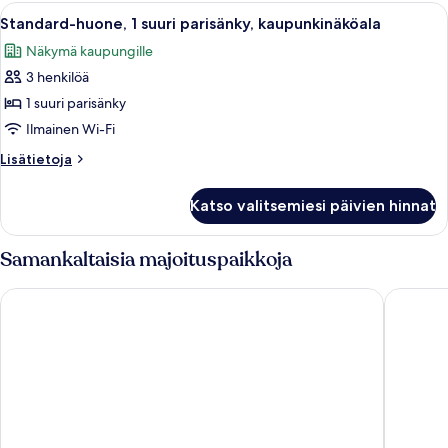
Avaa
Moderni hotellihuone, jossa on suuri s
5
Standard-huone, 1 suuri parisänky, kaupunkinäköala
kaikki
Näkymä kaupungille
huonetyypin
3 henkilöä
Standard-
huone,
1 suuri parisänky
1
Ilmainen Wi-Fi
suuri
Lisätietoja
Lisätietoja
parisänky,
huoneesta
kaupunkinäköala
Standard-
Katso valitsemiesi päivien hinnat
huone,
kuvat
1
suuri
Samankaltaisia majoituspaikkoja
parisänky,
kaupunkinäköala
Novotel Muenchen City
Motel O