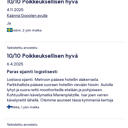
10/10 Poikkeuksellisen hyvä
4.11.2025
Käännä Googlen avulla
Ja
robin, 2 yön matka
Tarkistettu arvostelu
10/10 Poikkeuksellisen hyvä
6.4.2025
Paras sijainti logistisesti
Loistava sijainti. Metroon pääsee hotellin alakerrasta.
Parkkihallista pääsee suoraan hotelliin vievään hissiin. Autolla
lyhyt ja suora reitti moottoriteille etelään ja pohjoiseen.
Kohtuullinen kävelymatka Marienplatzille. Isar joen varren
kävelyreitit lähellä. Olemme asuneet tässä kymmeniä kertoja
viimeisen 18 vuoden aikana, emmekä muualle majoitu
ilkka, 1 yön matka
jatkossakaan Munchenissä.
Tarkistettu arvostelu