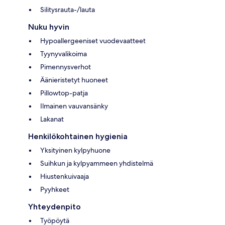
Silitysrauta-/lauta
Nuku hyvin
Hypoallergeeniset vuodevaatteet
Tyynyvalikoima
Pimennysverhot
Äänieristetyt huoneet
Pillowtop-patja
Ilmainen vauvansänky
Lakanat
Henkilökohtainen hygienia
Yksityinen kylpyhuone
Suihkun ja kylpyammeen yhdistelmä
Hiustenkuivaaja
Pyyhkeet
Yhteydenpito
Työpöytä