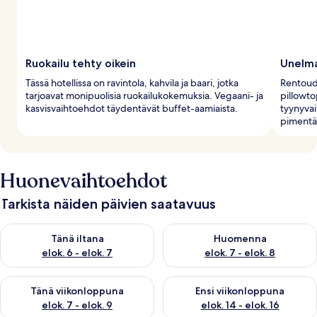
Ruokailu tehty oikein
Unelma
Tässä hotellissa on ravintola, kahvila ja baari, jotka
Rentoud
tarjoavat monipuolisia ruokailukokemuksia. Vegaani- ja
pillowto
kasvisvaihtoehdot täydentävät buffet-aamiaista.
tyynyvai
pimentäv
Huonevaihtoehdot
Tarkista näiden päivien saatavuus
Tarkista tämän illan saatavuus elok. 6 - elok. 7
Tarkista huomisen saatavuus el
Tänä iltana
Huomenna
elok. 6 - elok. 7
elok. 7 - elok. 8
Tarkista tämän viikonlopun saatavuus elok. 7 - elok. 9
Tarkista ensi viikonlopun saatav
Tänä viikonloppuna
Ensi viikonloppuna
elok. 7 - elok. 9
elok. 14 - elok. 16