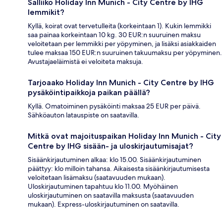
Salliiko Holiday Inn Munich - City Centre by IHG
lemmikit?
Kyllä, koirat ovat tervetulleita (korkeintaan 1). Kukin lemmikki
saa painaa korkeintaan 10 kg. 30 EUR:n suuruinen maksu
veloitetaan per lemmikki per yöpyminen, ja lisäksi asiakkaiden
tulee maksaa 150 EUR:n suuruinen takuumaksu per yöpyminen.
Avustajaeläimistä ei veloiteta maksuja.
Tarjoaako Holiday Inn Munich - City Centre by IHG
pysäköintipaikkoja paikan päällä?
Kyllä. Omatoiminen pysäköinti maksaa 25 EUR per päivä.
Sähköauton latauspiste on saatavilla.
Mitkä ovat majoituspaikan Holiday Inn Munich - City
Centre by IHG sisään- ja uloskirjautumisajat?
Sisäänkirjautuminen alkaa: klo 15.00. Sisäänkirjautuminen
päättyy: klo milloin tahansa. Aikaisesta sisäänkirjautumisesta
veloitetaan lisämaksu (saatavuuden mukaan).
Uloskirjautuminen tapahtuu klo 11.00. Myöhäinen
uloskirjautuminen on saatavilla maksusta (saatavuuden
mukaan). Express-uloskirjautuminen on saatavilla.