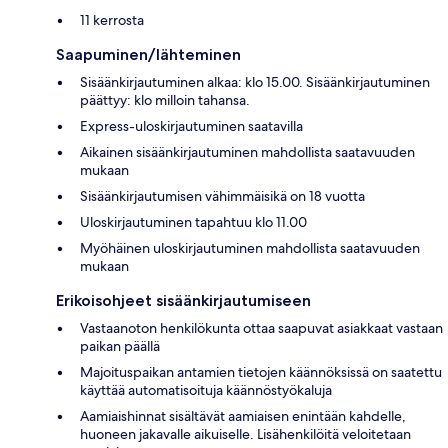
11 kerrosta
Saapuminen/lähteminen
Sisäänkirjautuminen alkaa: klo 15.00. Sisäänkirjautuminen
päättyy: klo milloin tahansa.
Express-uloskirjautuminen saatavilla
Aikainen sisäänkirjautuminen mahdollista saatavuuden
mukaan
Sisäänkirjautumisen vähimmäisikä on 18 vuotta
Uloskirjautuminen tapahtuu klo 11.00
Myöhäinen uloskirjautuminen mahdollista saatavuuden
mukaan
Erikoisohjeet sisäänkirjautumiseen
Vastaanoton henkilökunta ottaa saapuvat asiakkaat vastaan
paikan päällä
Majoituspaikan antamien tietojen käännöksissä on saatettu
käyttää automatisoituja käännöstyökaluja
Aamiaishinnat sisältävät aamiaisen enintään kahdelle,
huoneen jakavalle aikuiselle. Lisähenkilöitä veloitetaan