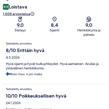
Loistava
8,8
1 005 arvostelua
9,0
8,4
9,0
Siisteys
Sijainti
Henkilökunta ja
palvelu
Arvostelut
Tarkistettu arvostelu
8/10 Erittäin hyvä
4.5.2026
Hyvä sijainti ja hyvät kulkuyhteydet. Hyvä aamiainen. Avulias ja
ystävällinen henkilökunta.
Risto Olavi, 4 yön matka
Tarkistettu arvostelu
10/10 Poikkeuksellisen hyvä
24.1.2026