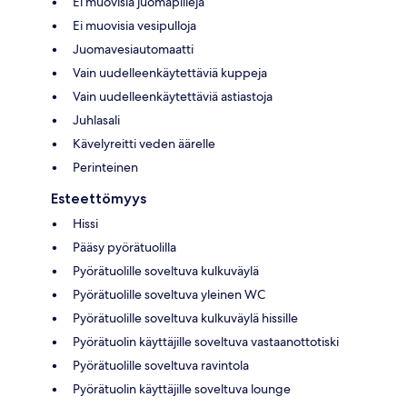
Ei muovisia juomapillejä
Ei muovisia vesipulloja
Juomavesiautomaatti
Vain uudelleenkäytettäviä kuppeja
Vain uudelleenkäytettäviä astiastoja
Juhlasali
Kävelyreitti veden äärelle
Perinteinen
Esteettömyys
Hissi
Pääsy pyörätuolilla
Pyörätuolille soveltuva kulkuväylä
Pyörätuolille soveltuva yleinen WC
Pyörätuolille soveltuva kulkuväylä hissille
Pyörätuolin käyttäjille soveltuva vastaanottotiski
Pyörätuolille soveltuva ravintola
Pyörätuolin käyttäjille soveltuva lounge