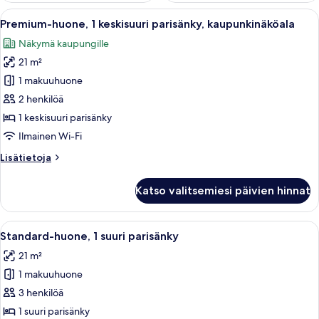
Avaa
Kaupunkikuva, jossa on historiallisia 
9
Premium-huone, 1 keskisuuri parisänky, kaupunkinäköala
kaikki
Näkymä kaupungille
huonetyypin
21 m²
Premium-
huone,
1 makuuhuone
1
2 henkilöä
keskisuuri
1 keskisuuri parisänky
parisänky,
Ilmainen Wi-Fi
kaupunkinäköala
Lisätietoja
Lisätietoja
kuvat
huoneesta
Premium-
Katso valitsemiesi päivien hinnat
huone,
1
keskisuuri
Avaa
Moderni hotellihuone, jossa on suuri sä
6
parisänky,
Standard-huone, 1 suuri parisänky
kaikki
kaupunkinäköala
21 m²
huonetyypin
1 makuuhuone
Standard-
huone,
3 henkilöä
1
1 suuri parisänky