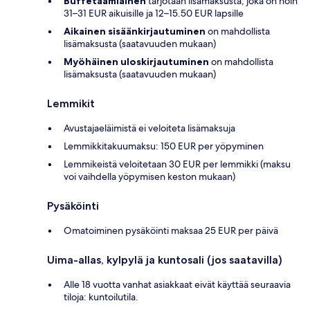
Buffetaamiainen
tarjotaan lisämaksusta, joka on noin
31–31 EUR aikuisille ja 12–15.50 EUR lapsille
Aikainen sisäänkirjautuminen
on mahdollista
lisämaksusta (saatavuuden mukaan)
Myöhäinen uloskirjautuminen
on mahdollista
lisämaksusta (saatavuuden mukaan)
Lemmikit
Avustajaeläimistä ei veloiteta lisämaksuja
Lemmikkitakuumaksu: 150 EUR per yöpyminen
Lemmikeistä veloitetaan 30 EUR per lemmikki (maksu
voi vaihdella yöpymisen keston mukaan)
Pysäköinti
Omatoiminen pysäköinti maksaa 25 EUR per päivä
Uima-allas, kylpylä ja kuntosali (jos saatavilla)
Alle 18 vuotta vanhat asiakkaat eivät käyttää seuraavia
tiloja: kuntoilutila.