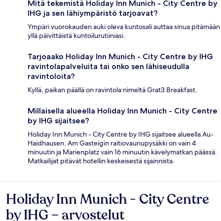
Mitä tekemistä Holiday Inn Munich - City Centre by
IHG ja sen lähiympäristö tarjoavat?
Ympäri vuorokauden auki oleva kuntosali auttaa sinua pitämään
yllä päivittäistä kuntoilurutiiniasi.
Tarjoaako Holiday Inn Munich - City Centre by IHG
ravintolapalveluita tai onko sen lähiseudulla
ravintoloita?
Kyllä, paikan päällä on ravintola nimeltä Grat3 Breakfast.
Millaisella alueella Holiday Inn Munich - City Centre
by IHG sijaitsee?
Holiday Inn Munich - City Centre by IHG sijaitsee alueella Au-
Haidhausen. Am Gasteigin raitiovaunupysäkki on vain 4
minuutin ja Marienplatz vain 16 minuutin kävelymatkan päässä.
Matkailijat pitävät hotellin keskeisestä sijainnista.
Holiday Inn Munich - City Centre
Arvostelut
by IHG – arvostelut