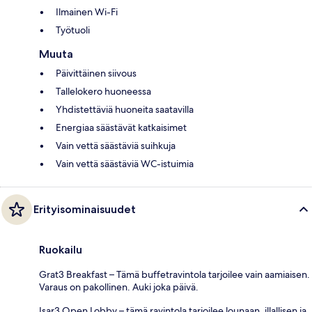
Ilmainen Wi-Fi
Työtuoli
Muuta
Päivittäinen siivous
Tallelokero huoneessa
Yhdistettäviä huoneita saatavilla
Energiaa säästävät katkaisimet
Vain vettä säästäviä suihkuja
Vain vettä säästäviä WC-istuimia
Erityisominaisuudet
Ruokailu
Grat3 Breakfast – Tämä buffetravintola tarjoilee vain aamiaisen.
Varaus on pakollinen. Auki joka päivä.
Isar3 Open Lobby – tämä ravintola tarjoilee lounaan, illallisen ja