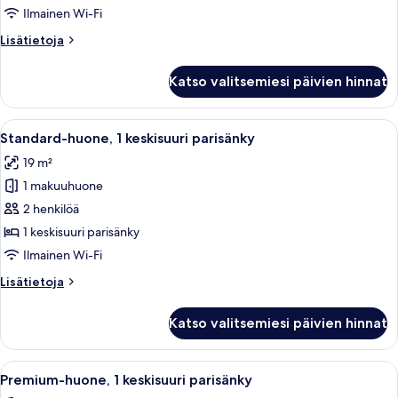
suuri
Ilmainen Wi-Fi
parisänky
Lisätietoja
Lisätietoja
kuvat
huoneesta
Standard-
Katso valitsemiesi päivien hinnat
huone,
1
suuri
Avaa
Hotellihuone, jossa on sänky, työpöytä,
4
parisänky
Standard-huone, 1 keskisuuri parisänky
kaikki
19 m²
huonetyypin
1 makuuhuone
Standard-
huone,
2 henkilöä
1
1 keskisuuri parisänky
keskisuuri
Ilmainen Wi-Fi
parisänky
Lisätietoja
Lisätietoja
kuvat
huoneesta
Standard-
Katso valitsemiesi päivien hinnat
huone,
1
keskisuuri
Avaa
Moderni hotellihuone, jossa on suuri sän
5
parisänky
Premium-huone, 1 keskisuuri parisänky
kaikki