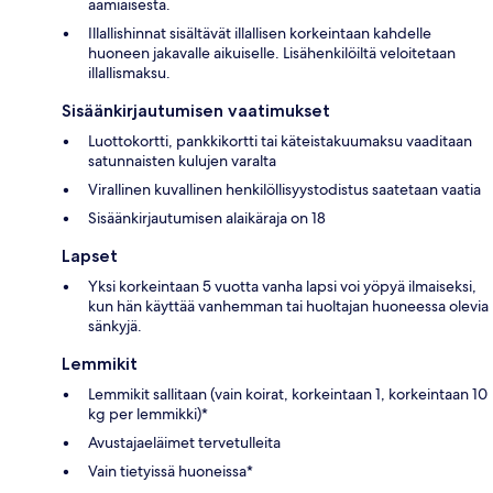
aamiaisesta.
Illallishinnat sisältävät illallisen korkeintaan kahdelle
huoneen jakavalle aikuiselle. Lisähenkilöiltä veloitetaan
illallismaksu.
Sisäänkirjautumisen vaatimukset
Luottokortti, pankkikortti tai käteistakuumaksu vaaditaan
satunnaisten kulujen varalta
Virallinen kuvallinen henkilöllisyystodistus saatetaan vaatia
Sisäänkirjautumisen alaikäraja on 18
Lapset
Yksi korkeintaan 5 vuotta vanha lapsi voi yöpyä ilmaiseksi,
kun hän käyttää vanhemman tai huoltajan huoneessa olevia
sänkyjä.
Lemmikit
Lemmikit sallitaan (vain koirat, korkeintaan 1, korkeintaan 10
kg per lemmikki)*
Avustajaeläimet tervetulleita
Vain tietyissä huoneissa*