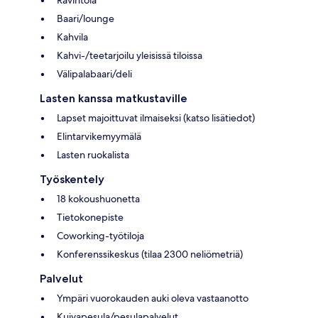
Baari/lounge
Kahvila
Kahvi-/teetarjoilu yleisissä tiloissa
Välipalabaari/deli
Lasten kanssa matkustaville
Lapset majoittuvat ilmaiseksi (katso lisätiedot)
Elintarvikemyymälä
Lasten ruokalista
Työskentely
18 kokoushuonetta
Tietokonepiste
Coworking-työtiloja
Konferenssikeskus (tilaa 2300 neliömetriä)
Palvelut
Ympäri vuorokauden auki oleva vastaanotto
Kuivapesula/pesulapalvelut