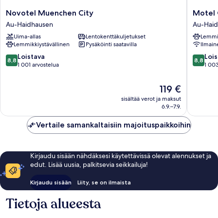
Novotel
Motel
Novotel Muenchen City
Motel
Muenchen
One
Au-Haidhausen
Au-Hai
City
Münche
Uima-allas
Lentokenttäkuljetukset
Lemmik
Au-
Deutsch
Lemmikkiystävällinen
Pysäköinti saatavilla
Ilmain
Haidhausen
Museu
Au-
8.8
8.8
Loistava
Lois
8,8
8,8
Haidhau
kautta
kautta
1 001 arvostelua
1 003
10,
10,
Loistava,
Loistava,
Hinta
119 €
1 001
1 003
on
sisältää verot ja maksut
arvostelua
arvostel
119 €
6.9.–7.9.
Vertaile samankaltaisiin majoituspaikkoihin
Kirjaudu sisään nähdäksesi käytettävissä olevat alennukset ja
edut. Lisää uusia, palkitsevia seikkailuja!
Kirjaudu sisään
Liity, se on ilmaista
Tietoja alueesta