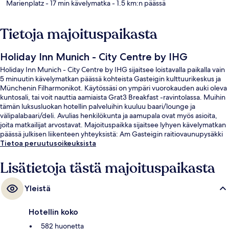
Marienplatz
- 17 min kävelymatka
- 1.5 km:n päässä
Tietoja majoituspaikasta
Holiday Inn Munich - City Centre by IHG
Holiday Inn Munich - City Centre by IHG sijaitsee loistavalla paikalla vain
5 minuutin kävelymatkan päässä kohteista Gasteigin kulttuurikeskus ja
Münchenin Filharmonikot. Käytössäsi on ympäri vuorokauden auki oleva
kuntosali, tai voit nauttia aamiaista Grat3 Breakfast -ravintolassa. Muihin
tämän luksusluokan hotellin palveluihin kuuluu baari/lounge ja
välipalabaari/deli. Avulias henkilökunta ja aamupala ovat myös asioita,
joita matkailijat arvostavat. Majoituspaikka sijaitsee lyhyen kävelymatkan
päässä julkisen liikenteen yhteyksistä: Am Gasteigin raitiovaunupysäkki
sijaitsee 4 minuutin ja Deutsches Museumin raitiovaunupysäkki 5
Tietoa peruutusoikeuksista
minuutin kävelymatkan päässä.
Lisätietoja tästä majoituspaikasta
Yleistä
Hotellin koko
582 huonetta