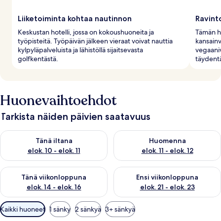
Liiketoiminta kohtaa nautinnon
Ravint
Keskustan hotelli, jossa on kokoushuoneita ja
Tämän hot
työpisteitä. Työpäivän jälkeen vieraat voivat nauttia
kansainvä
kylpyläpalveluista ja lähistöllä sijaitsevasta
vegaaniv
golfkentästä.
täydent
Huonevaihtoehdot
Tarkista näiden päivien saatavuus
Tarkista tämän illan saatavuus elok. 10 - elok. 11
Tarkista huomisen saatavuus elo
Tänä iltana
Huomenna
elok. 10 - elok. 11
elok. 11 - elok. 12
Tarkista tämän viikonlopun saatavuus elok. 14 - elok. 16
Tarkista ensi viikonlopun saata
Tänä viikonloppuna
Ensi viikonloppuna
elok. 14 - elok. 16
elok. 21 - elok. 23
Huoneille
Kaikki huoneet
1 sänky
2 sänkyä
3+ sänkyä
saatavilla