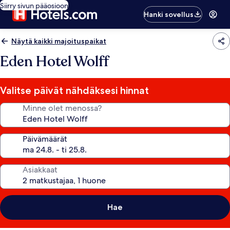
Siirry sivun pääosioon
Hanki sovellus
Näytä kaikki majoituspaikat
Eden Hotel Wolff
Valitse päivät nähdäksesi hinnat
Minne olet menossa?
Päivämäärät
Asiakkaat
Hae