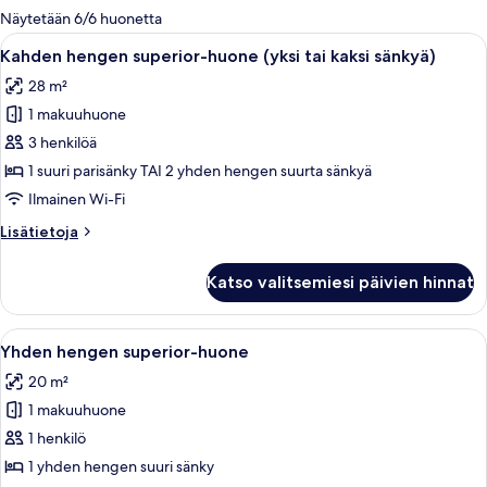
olevia
Näytetään 6/6 huonetta
suodattimia
Avaa
Hotellihuone, jossa on suuri sänky, työp
9
Kahden hengen superior-huone (yksi tai kaksi sänkyä)
kaikki
28 m²
huonetyypin
1 makuuhuone
Kahden
hengen
3 henkilöä
superior-
1 suuri parisänky TAI 2 yhden hengen suurta sänkyä
huone
Ilmainen Wi-Fi
(yksi
Lisätietoja
Lisätietoja
tai
huoneesta
kaksi
Kahden
Katso valitsemiesi päivien hinnat
hengen
sänkyä)
superior-
kuvat
huone
Avaa
Hotellihuone, jossa on puinen sängynpää
6
(yksi
Yhden hengen superior-huone
kaikki
tai
20 m²
kaksi
huonetyypin
sänkyä)
1 makuuhuone
Yhden
hengen
1 henkilö
superior-
1 yhden hengen suuri sänky