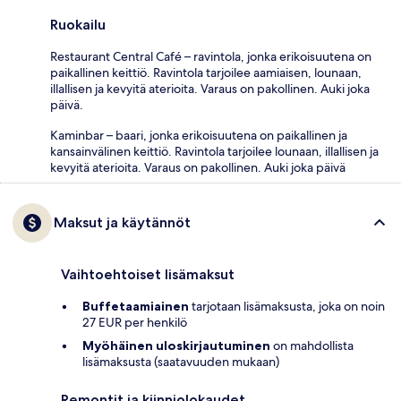
Ruokailu
Restaurant Central Café – ravintola, jonka erikoisuutena on
paikallinen keittiö. Ravintola tarjoilee aamiaisen, lounaan,
illallisen ja kevyitä aterioita. Varaus on pakollinen. Auki joka
päivä.
Kaminbar – baari, jonka erikoisuutena on paikallinen ja
kansainvälinen keittiö. Ravintola tarjoilee lounaan, illallisen ja
kevyitä aterioita. Varaus on pakollinen. Auki joka päivä
Maksut ja käytännöt
Vaihtoehtoiset lisämaksut
Buffetaamiainen
tarjotaan lisämaksusta, joka on noin
27 EUR per henkilö
Myöhäinen uloskirjautuminen
on mahdollista
lisämaksusta (saatavuuden mukaan)
Remontit ja kiinniolokaudet