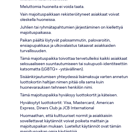
Meluttomia huoneita ei voida taata.
Vain majoituspaikkaan rekisteröityneet asiakkaat voivat
oleskella huoneissa.
Juhlien tai ryhmätapahtumien järjestäminen on kiellettyä
majoituspaikassa.
Paikan päältä löytyvät palosammutin, palovaroitin,
ensiapupakkaus ja ulkovalaistus takaavat asiakkaiden
turvallisuuden.
Tämä majoituspaikka toivottaa tervetulleiksi kaikki asiakkaat
seksuaaliseen suuntautumiseen tai sukupuoli-identiteettiin
katsomatta (LGBTQ+ -ystävällinen).
Sisäänkirjautumisen yhteydessä lisämaksuja varten annetun
luottokortin haltijan nimen pitää olla sama kuin
huonevarauksen tehneen henkilön nimi.
Tämä majoituspaikka hyväksyy luottokortit ja käteisen.
Hyväksytyt luottokortit: Visa, Mastercard, American
Express, Diners Club ja JCB International
Huomaathan, että kulttuuriset normit ja asiakkaisiin
sovellettavat käytännöt voivat poiketa maittain ja
majoituspaikan mukaan. Luetellut käytännöt ovat tämän
majoituspaikan omia käytäntöjä.