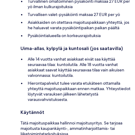
Turvallinen omatoiminen pysäköinti maksaa 27 EUR per
yö ilman kulkurajoituksia
Turvallisen valet-pysäköinti maksaa 27 EUR per yö
Asiakkaiden on otettava majoituspaikkaan yhteyttä, jos
he haluavat varata pysäköintipaikan paikan päältä
Pysäköintialueella on korkeusrajoituksia
Uima-allas, kylpylä ja kuntosali (jos saatavilla)
Alle 14 vuotta vanhat asiakkaat eivät saa käyttää
seuraavaa tilaa: kuntoilutila. Alle 18 vuotta vanhat
asiakkaat saavat käyttää seuraavaa tilaa vain aikuisen
valvonnassa: kuntoilutila.
Hierontapalvelut tulee varata etukäteen ottamalla
yhteyttä majoituspaikkaan ennen matkaa. Yhteystiedot
löytyvät varauksen jälkeen lähetetystä
varausvahvistuksesta.
Käytännöt
Tätä majoituspaikkaa hallinnoi majoitusyritys. Se tarjoaa
majoitusta kaupankäynti-, ammatinharjoittamis- tai
liiketoimintatarkoituksissa.