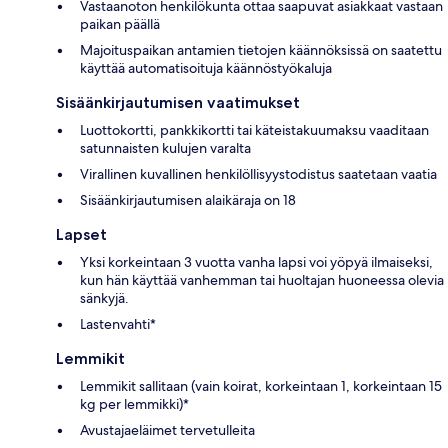
Vastaanoton henkilökunta ottaa saapuvat asiakkaat vastaan
paikan päällä
Majoituspaikan antamien tietojen käännöksissä on saatettu
käyttää automatisoituja käännöstyökaluja
Sisäänkirjautumisen vaatimukset
Luottokortti, pankkikortti tai käteistakuumaksu vaaditaan
satunnaisten kulujen varalta
Virallinen kuvallinen henkilöllisyystodistus saatetaan vaatia
Sisäänkirjautumisen alaikäraja on 18
Lapset
Yksi korkeintaan 3 vuotta vanha lapsi voi yöpyä ilmaiseksi,
kun hän käyttää vanhemman tai huoltajan huoneessa olevia
sänkyjä.
Lastenvahti*
Lemmikit
Lemmikit sallitaan (vain koirat, korkeintaan 1, korkeintaan 15
kg per lemmikki)*
Avustajaeläimet tervetulleita