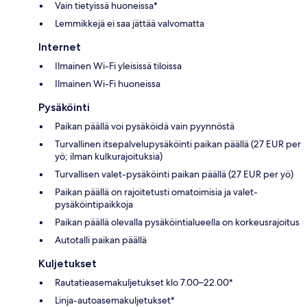
Vain tietyissä huoneissa*
Lemmikkejä ei saa jättää valvomatta
Internet
Ilmainen Wi-Fi yleisissä tiloissa
Ilmainen Wi-Fi huoneissa
Pysäköinti
Paikan päällä voi pysäköidä vain pyynnöstä
Turvallinen itsepalvelupysäköinti paikan päällä (27 EUR per
yö; ilman kulkurajoituksia)
Turvallisen valet-pysäköinti paikan päällä (27 EUR per yö)
Paikan päällä on rajoitetusti omatoimisia ja valet-
pysäköintipaikkoja
Paikan päällä olevalla pysäköintialueella on korkeusrajoitus
Autotalli paikan päällä
Kuljetukset
Rautatieasemakuljetukset klo 7.00–22.00*
Linja-autoasemakuljetukset*