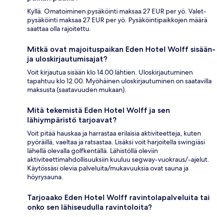
Kyllä. Omatoiminen pysäköinti maksaa 27 EUR per yö. Valet-
pysäköinti maksaa 27 EUR per yö. Pysäköintipaikkojen määrä
saattaa olla rajoitettu.
Mitkä ovat majoituspaikan Eden Hotel Wolff sisään-
ja uloskirjautumisajat?
Voit kirjautua sisään klo 14.00 lähtien. Uloskirjautuminen
tapahtuu klo 12.00. Myöhäinen uloskirjautuminen on saatavilla
maksusta (saatavuuden mukaan).
Mitä tekemistä Eden Hotel Wolff ja sen
lähiympäristö tarjoavat?
Voit pitää hauskaa ja harrastaa erilaisia aktiviteetteja, kuten
pyöräillä, vaeltaa ja ratsastaa. Lisäksi voit harjoitella swingiäsi
lähellä olevalla golfkentällä. Lähistöllä oleviin
aktiviteettimahdollisuuksiin kuuluu segway-vuokraus/-ajelut.
Käytössäsi olevia palveluita/mukavuuksia ovat sauna ja
höyrysauna.
Tarjoaako Eden Hotel Wolff ravintolapalveluita tai
onko sen lähiseudulla ravintoloita?