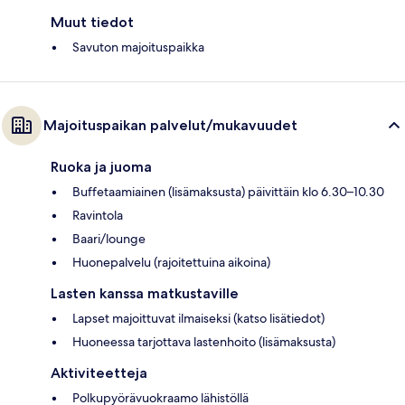
Muut tiedot
Savuton majoituspaikka
Majoituspaikan palvelut/mukavuudet
Ruoka ja juoma
Buffetaamiainen (lisämaksusta) päivittäin klo 6.30–10.30
Ravintola
Baari/lounge
Huonepalvelu (rajoitettuina aikoina)
Lasten kanssa matkustaville
Lapset majoittuvat ilmaiseksi (katso lisätiedot)
Huoneessa tarjottava lastenhoito (lisämaksusta)
Aktiviteetteja
Polkupyörävuokraamo lähistöllä