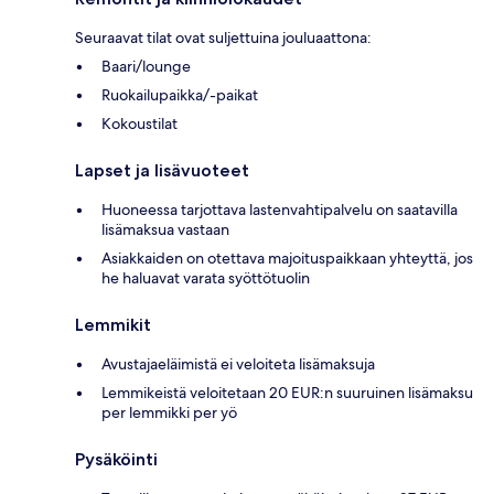
Seuraavat tilat ovat suljettuina jouluaattona:
Baari/lounge
Ruokailupaikka/-paikat
Kokoustilat
Lapset ja lisävuoteet
Huoneessa tarjottava lastenvahtipalvelu on saatavilla
lisämaksua vastaan
Asiakkaiden on otettava majoituspaikkaan yhteyttä, jos
he haluavat varata syöttötuolin
Lemmikit
Avustajaeläimistä ei veloiteta lisämaksuja
Lemmikeistä veloitetaan 20 EUR:n suuruinen lisämaksu
per lemmikki per yö
Pysäköinti