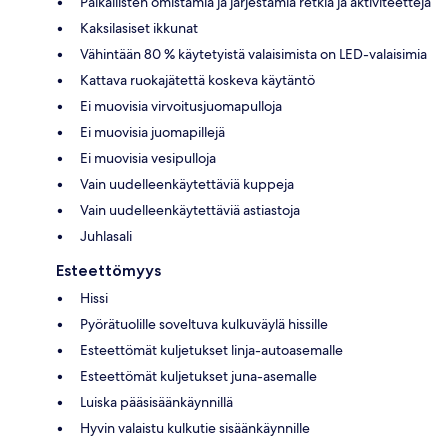
Paikallisten omistamia ja järjestämiä retkiä ja aktiviteetteja
Kaksilasiset ikkunat
Vähintään 80 % käytetyistä valaisimista on LED-valaisimia
Kattava ruokajätettä koskeva käytäntö
Ei muovisia virvoitusjuomapulloja
Ei muovisia juomapillejä
Ei muovisia vesipulloja
Vain uudelleenkäytettäviä kuppeja
Vain uudelleenkäytettäviä astiastoja
Juhlasali
Esteettömyys
Hissi
Pyörätuolille soveltuva kulkuväylä hissille
Esteettömät kuljetukset linja-autoasemalle
Esteettömät kuljetukset juna-asemalle
Luiska pääsisäänkäynnillä
Hyvin valaistu kulkutie sisäänkäynnille