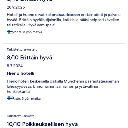
28.9.2025
Hotelli ja huone olivat kokonaisuudessaan erittäin siistit ja palvelu
hyvää. Erittäin hyvällä sijainnilla, kaikkialle pääsi helposti kävellen
tai ratikalla. Hyvä aamupala!
Veera, 3 yön matka
Tarkistettu arvostelu
8/10 Erittäin hyvä
8.7.2024
Hieno hotelli
Hieno hotelli keskeisellä paikalla Munchenin päärautatieaseman
läheisyydessä. Erinomainen aamiainen ja ystävällinen
henkilökunta
Risto, 5 yön matka
Tarkistettu arvostelu
10/10 Poikkeuksellisen hyvä