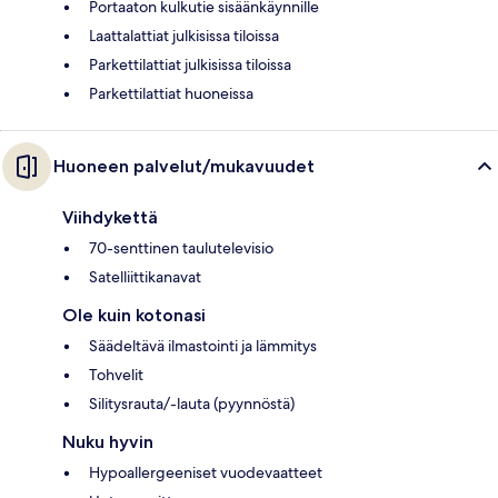
Portaaton kulkutie sisäänkäynnille
Laattalattiat julkisissa tiloissa
Parkettilattiat julkisissa tiloissa
Parkettilattiat huoneissa
Huoneen palvelut/mukavuudet
Viihdykettä
70-senttinen taulutelevisio
Satelliittikanavat
Ole kuin kotonasi
Säädeltävä ilmastointi ja lämmitys
Tohvelit
Silitysrauta/-lauta (pyynnöstä)
Nuku hyvin
Hypoallergeeniset vuodevaatteet