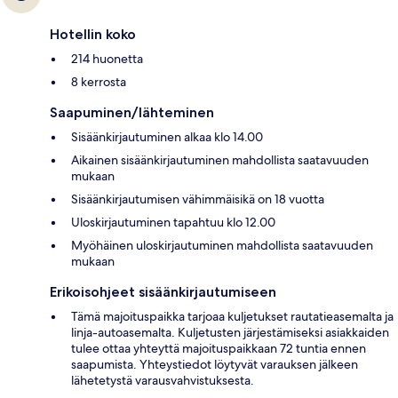
Hotellin koko
214 huonetta
8 kerrosta
Saapuminen/lähteminen
Sisäänkirjautuminen alkaa klo 14.00
Aikainen sisäänkirjautuminen mahdollista saatavuuden
mukaan
Sisäänkirjautumisen vähimmäisikä on 18 vuotta
Uloskirjautuminen tapahtuu klo 12.00
Myöhäinen uloskirjautuminen mahdollista saatavuuden
mukaan
Erikoisohjeet sisäänkirjautumiseen
Tämä majoituspaikka tarjoaa kuljetukset rautatieasemalta ja
linja-autoasemalta. Kuljetusten järjestämiseksi asiakkaiden
tulee ottaa yhteyttä majoituspaikkaan 72 tuntia ennen
saapumista. Yhteystiedot löytyvät varauksen jälkeen
lähetetystä varausvahvistuksesta.