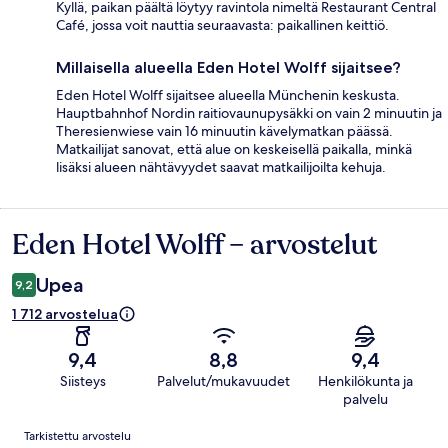
Kyllä, paikan päältä löytyy ravintola nimeltä Restaurant Central
Café, jossa voit nauttia seuraavasta: paikallinen keittiö.
Millaisella alueella Eden Hotel Wolff sijaitsee?
Eden Hotel Wolff sijaitsee alueella Münchenin keskusta.
Hauptbahnhof Nordin raitiovaunupysäkki on vain 2 minuutin ja
Theresienwiese vain 16 minuutin kävelymatkan päässä.
Matkailijat sanovat, että alue on keskeisellä paikalla, minkä
lisäksi alueen nähtävyydet saavat matkailijoilta kehuja.
Eden Hotel Wolff – arvostelut
Arvostelut
Upea
9,2
1 712 arvostelua
9,4
8,8
9,4
Siisteys
Palvelut/mukavuudet
Henkilökunta ja
palvelu
Arvostelut
Tarkistettu arvostelu