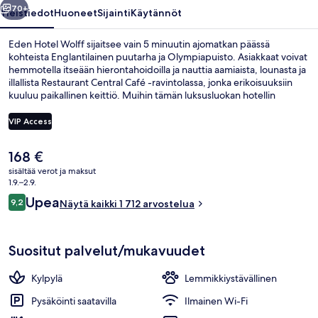
70+
Yleistiedot
Huoneet
Sijainti
Käytännöt
Eden Hotel Wolff sijaitsee vain 5 minuutin ajomatkan päässä
kohteista Englantilainen puutarha ja Olympiapuisto. Asiakkaat voivat
hemmotella itseään hierontahoidoilla ja nauttia aamiaista, lounasta ja
illallista Restaurant Central Café -ravintolassa, jonka erikoisuuksiin
kuuluu paikallinen keittiö. Muihin tämän luksusluokan hotellin
palveluihin kuuluu baari/aulabaari, kuntokeskus ja sauna. Asiakkaat
pitävät majoituspaikasta sen keskeisen sijainnin ja lähialueen
VIP Access
nähtävyyksien vuoksi ja siksi, että se sijaitsee lähellä julkisen
liikenteen yhteyksiä: Hauptbahnhof Nordin raitiovaunupysäkki
Nykyinen
168 €
sijaitsee muutaman askeleen päässä ja Hauptbahnhofin U-Bahn-
Päivittäinen buffetaamiainen maksust
hinta
asema 4 minuutin kävelymatkan päässä.
sisältää verot ja maksut
on
1.9.–2.9.
168 €
Arvostelut
Upea
9,2
Näytä kaikki 1 712 arvostelua
9,2 kautta 10.
Suositut palvelut/mukavuudet
Kylpylä
Lemmikkiystävällinen
Pysäköinti saatavilla
Ilmainen Wi-Fi