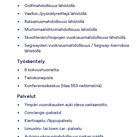
Golfmahdollisuus lähistöllä
Vaellus-/pyöräilyreittejä lähistöllä
Ratsastusmahdollisuus lähistöllä
Murtomaahiihtomahdollisuus lähistöllä
Skootterien/mopojen vuokrausmahdollisuus lähistöllä
Segwayden vuokrausmahdollisuus / Segway-kierroksia
lähistöllä
Työskentely
8 kokoushuonetta
Tietokonepiste
Konferenssikeskus (tilaa 553 neliömetriä)
Palvelut
Ympäri vuorokauden auki oleva vastaanotto
Concierge-palvelut
Kiertoajelu-/lippupalvelu
Limusiini- tai town car -palvelu
Autonvuokrausmahdollisuus paikan päällä