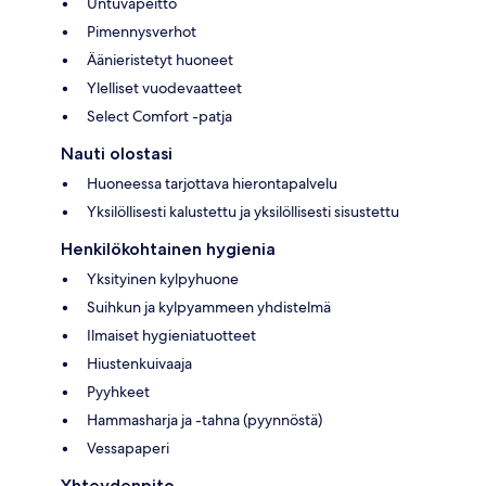
Untuvapeitto
Pimennysverhot
Äänieristetyt huoneet
Ylelliset vuodevaatteet
Select Comfort -patja
Nauti olostasi
Huoneessa tarjottava hierontapalvelu
Yksilöllisesti kalustettu ja yksilöllisesti sisustettu
Henkilökohtainen hygienia
Yksityinen kylpyhuone
Suihkun ja kylpyammeen yhdistelmä
Ilmaiset hygieniatuotteet
Hiustenkuivaaja
Pyyhkeet
Hammasharja ja -tahna (pyynnöstä)
Vessapaperi
Yhteydenpito