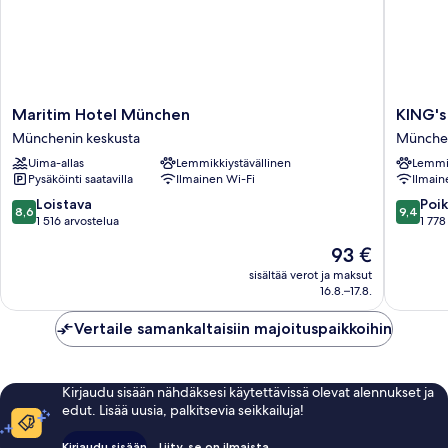
Maritim
KING's
Maritim Hotel München
KING's
Hotel
HOTEL
Münchenin keskusta
München
München
Center
Uima-allas
Lemmikkiystävällinen
Lemmik
Münchenin
Superio
Pysäköinti saatavilla
Ilmainen Wi-Fi
Ilmain
keskusta
Münche
keskust
8.6
9.4
Loistava
Poik
8,6
9,4
kautta
kautta
1 516 arvostelua
1 778
10,
10,
Hinta
93 €
Loistava,
Poikkeuk
on
1 516
hyvä,
sisältää verot ja maksut
93 €
16.8.–17.8.
arvostelua
1 778
arvostel
Vertaile samankaltaisiin majoituspaikkoihin
Kirjaudu sisään nähdäksesi käytettävissä olevat alennukset ja
edut. Lisää uusia, palkitsevia seikkailuja!
Kirjaudu sisään
Liity, se on ilmaista