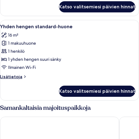
kaksi
Kahden
Katso valitsemiesi päivien hinnat
hengen
sänkyä)
standard-
kuvat
huone
Avaa
Hotellihuone, jossa on puinen sängynpä
8
(yksi
Yhden hengen standard-huone
kaikki
tai
16 m²
kaksi
huonetyypin
sänkyä)
1 makuuhuone
Yhden
hengen
1 henkilö
standard-
1 yhden hengen suuri sänky
huone
Ilmainen Wi-Fi
kuvat
Lisätietoja
Lisätietoja
huoneesta
Yhden
Katso valitsemiesi päivien hinnat
hengen
standard-
huone
Samankaltaisia majoituspaikkoja
Maritim Hotel München
KING's H