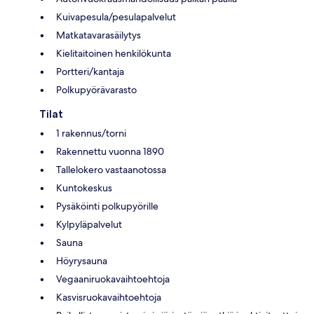
Kuivapesula/pesulapalvelut
Matkatavarasäilytys
Kielitaitoinen henkilökunta
Portteri/kantaja
Polkupyörävarasto
Tilat
1 rakennus/torni
Rakennettu vuonna 1890
Tallelokero vastaanotossa
Kuntokeskus
Pysäköinti polkupyörille
Kylpyläpalvelut
Sauna
Höyrysauna
Vegaaniruokavaihtoehtoja
Kasvisruokavaihtoehtoja