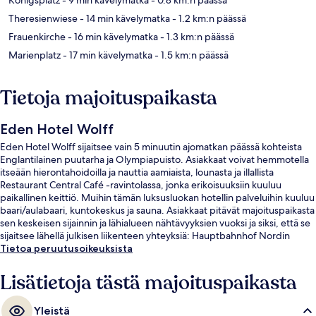
Theresienwiese
- 14 min kävelymatka
- 1.2 km:n päässä
Frauenkirche
- 16 min kävelymatka
- 1.3 km:n päässä
Marienplatz
- 17 min kävelymatka
- 1.5 km:n päässä
Tietoja majoituspaikasta
Eden Hotel Wolff
Eden Hotel Wolff sijaitsee vain 5 minuutin ajomatkan päässä kohteista
Englantilainen puutarha ja Olympiapuisto. Asiakkaat voivat hemmotella
itseään hierontahoidoilla ja nauttia aamiaista, lounasta ja illallista
Restaurant Central Café -ravintolassa, jonka erikoisuuksiin kuuluu
paikallinen keittiö. Muihin tämän luksusluokan hotellin palveluihin kuuluu
baari/aulabaari, kuntokeskus ja sauna. Asiakkaat pitävät majoituspaikasta
sen keskeisen sijainnin ja lähialueen nähtävyyksien vuoksi ja siksi, että se
sijaitsee lähellä julkisen liikenteen yhteyksiä: Hauptbahnhof Nordin
raitiovaunupysäkki sijaitsee muutaman askeleen päässä ja
Tietoa peruutusoikeuksista
Hauptbahnhofin U-Bahn-asema 4 minuutin kävelymatkan päässä.
Lisätietoja tästä majoituspaikasta
Yleistä