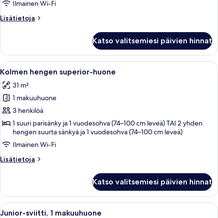
huone
Ilmainen Wi-Fi
kuvat
Lisätietoja
Lisätietoja
huoneesta
Yhden
Katso valitsemiesi päivien hinnat
hengen
superior-
huone
Avaa
Hotellihuone, jossa on kaksi sänkyä, ru
5
Kolmen hengen superior-huone
kaikki
31 m²
huonetyypin
1 makuuhuone
Kolmen
hengen
3 henkilöä
superior-
1 suuri parisänky ja 1 vuodesohva (74–100 cm leveä) TAI 2 yhden
hengen suurta sänkyä ja 1 vuodesohva (74–100 cm leveä)
huone
kuvat
Ilmainen Wi-Fi
Lisätietoja
Lisätietoja
huoneesta
Kolmen
Katso valitsemiesi päivien hinnat
hengen
superior-
huone
Avaa
Tunnelmallinen huone, jossa on puinen
6
Junior-sviitti, 1 makuuhuone