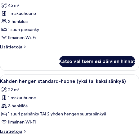
kaikki
45 m²
huonetyypin
1 makuuhuone
Junior-
sviitti,
2 henkilöä
1
1 suuri parisänky
makuuhuone
Ilmainen Wi-Fi
kuvat
Lisätietoja
Lisätietoja
huoneesta
Junior-
Katso valitsemiesi päivien hinnat
sviitti,
1
makuuhuone
Avaa
Kahden hengen standard-huone (yksi ta
7
Kahden hengen standard-huone (yksi tai kaksi sänkyä)
kaikki
22 m²
huonetyypin
1 makuuhuone
Kahden
hengen
3 henkilöä
standard-
1 suuri parisänky TAI 2 yhden hengen suurta sänkyä
huone
Ilmainen Wi-Fi
(yksi
Lisätietoja
Lisätietoja
tai
huoneesta