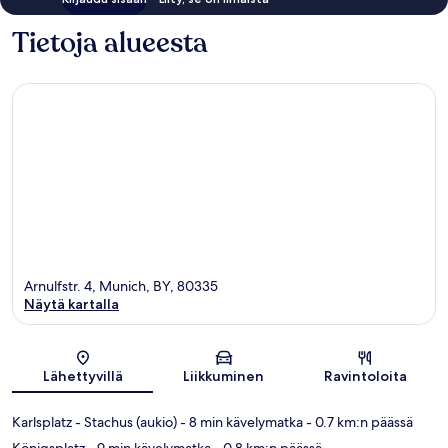
Tietoja alueesta
Arnulfstr. 4, Munich, BY, 80335
Näytä kartalla
Kartta
Lähettyvillä
Liikkuminen
Ravintoloita
Karlsplatz - Stachus (aukio)
- 8 min kävelymatka
- 0.7 km:n päässä
Königsplatz
- 9 min kävelymatka
- 0.8 km:n päässä