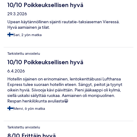
10/10 Poikkeuksellisen hyvä
29.3.2026
Upean käytännöllinen sijainti rautatie-taksiaseman Vieressä.
Hyvä aamiainen ja tilat.
Sari, 2 yön matka
Tarkistettu arvostelu
10/10 Poikkeuksellisen hyvä
6.4.2026
Hotellin sijainen on erinomainen, lentokenttäbussi Lufthansa
Express tulee suoraan hotellin eteen. Sängyt, peitot ja tyynyt
oikein hyviä. Siivooja kävi päivittäin. Pieni jääkaappi oli kylmä,
siellä uskalsi säilyttää ruokaa. Aamiainen oli monipuolinen.
Respan henkilökunta avuliasta😀
Mervi, 6 yön matka
Tarkistettu arvostelu
8/10 Erittäin hyvä