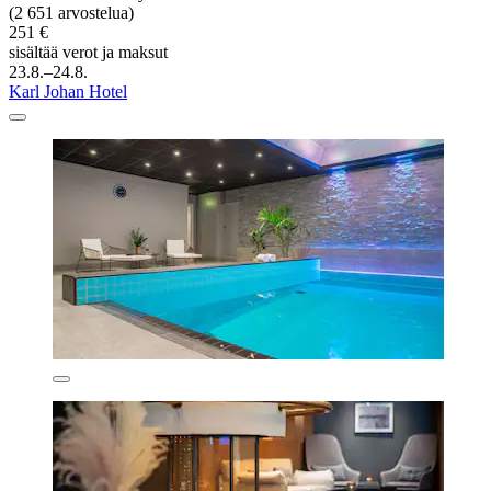
(2 651 arvostelua)
251 €
sisältää verot ja maksut
23.8.–24.8.
Karl Johan Hotel