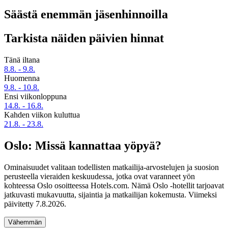
Säästä enemmän jäsenhinnoilla
Tarkista näiden päivien hinnat
Tänä iltana
8.8. - 9.8.
Huomenna
9.8. - 10.8.
Ensi viikonloppuna
14.8. - 16.8.
Kahden viikon kuluttua
21.8. - 23.8.
Oslo: Missä kannattaa yöpyä?
Ominaisuudet valitaan todellisten matkailija-arvostelujen ja suosion
perusteella vieraiden keskuudessa, jotka ovat varanneet yön
kohteessa Oslo osoitteessa Hotels.com. Nämä Oslo -hotellit tarjoavat
jatkuvasti mukavuutta, sijaintia ja matkailijan kokemusta. Viimeksi
päivitetty
7.8.2026
.
Vähemmän