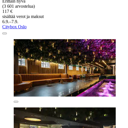
Erittäin hyvä
(3 601 arvostelua)
117 €
sisältää verot ja maksut
6.9.–7.9.
Citybox Oslo