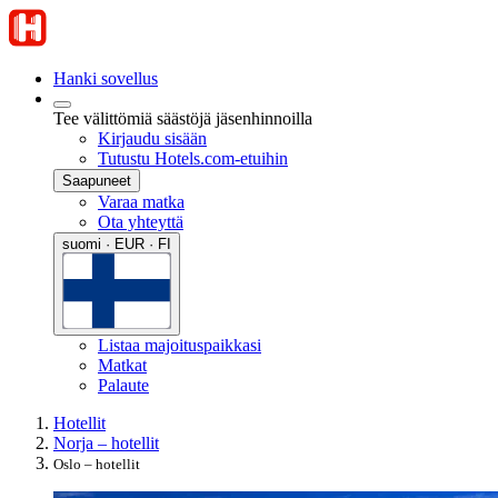
Hanki sovellus
Tee välittömiä säästöjä jäsenhinnoilla
Kirjaudu sisään
Tutustu Hotels.com-etuihin
Saapuneet
Varaa matka
Ota yhteyttä
suomi · EUR · FI
Listaa majoituspaikkasi
Matkat
Palaute
Hotellit
Norja – hotellit
Oslo – hotellit