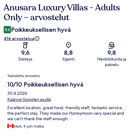
Anusara Luxury Villas - Adults
Arvostelut
Only – arvostelut
Poikkeuksellisen hyvä
9,6
416 arvostelua
9,6
8,8
9,8
Siisteys
Sijainti
Henkilökunta ja
palvelu
Arvostelut
Tarkistettu arvostelu
10/10 Poikkeuksellisen hyvä
30.4.2026
Käännä Googlen avulla
Excellent location, great food, friendly staff, fantastic service,
the perfect stay. They made our Honeymoon very special and
we can’t thank the staff enough.
Mark, 5 yön matka