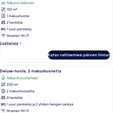
Näkymä laaksoon
huonetyypin
150 m²
Häämatkahuvila,
yksityinen
1 makuuhuone
uima-
2 henkilöä
allas
1 suuri parisänky
kuvat
Ilmainen Wi-Fi
Lisätietoja
Lisätietoja
huoneesta
Häämatkahuvila,
Katso valitsemiesi päivien hinnat
yksityinen
uima-
allas
Avaa
Makuuhuone, jossa on sänky, näköala ui
9
Deluxe-huvila, 2 makuuhuonetta
kaikki
Näkymä puutarhaan
huonetyypin
200 m²
Deluxe-
huvila,
2 makuuhuonetta
2
4 henkilöä
makuuhuonetta
1 suuri parisänky ja 2 yhden hengen sänkyä
kuvat
Ilmainen Wi-Fi