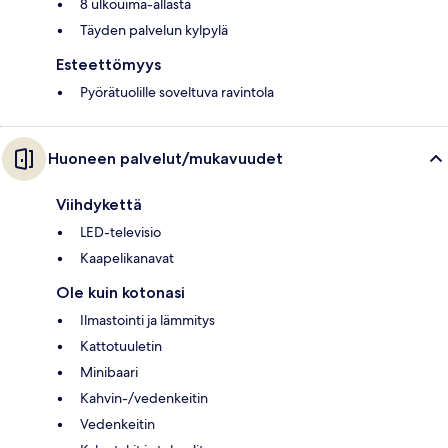
8 ulkouima-allasta
Täyden palvelun kylpylä
Esteettömyys
Pyörätuolille soveltuva ravintola
Huoneen palvelut/mukavuudet
Viihdykettä
LED-televisio
Kaapelikanavat
Ole kuin kotonasi
Ilmastointi ja lämmitys
Kattotuuletin
Minibaari
Kahvin-/vedenkeitin
Vedenkeitin