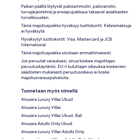
Paikan päältä löytyvät palosammutin, palovaroitin,
turvajärjestelmä ja ensiapupakkaus takaavat asiakkaiden
turvallisuuden.
Tämä majoituspaikka hyväksyy luottokortit. Käteismaksuja
ei hyväksytä.
Hyväksytyt luottokortit: Visa, Mastercard ja JCB
International
Tämä majoituspaikka siivotaan ammattimaisesti.
Jos peruutat varauksesi, sinua koskee majoittajan
peruutuskäytäntö. EU:n kuluttajan oikeuksia koskevien
säädösten mukaisesti peruutusoikeus ei koske
majoitusvarauspalveluita.
Tunnetaan myös nimellä
Anusara Luxury Villas Ubud
Anusara Luxury Villas
Anusara Luxury Villas Ubud, Bali
Anusara Adults Only Ubud
Anusara Luxury Villas Adults Only