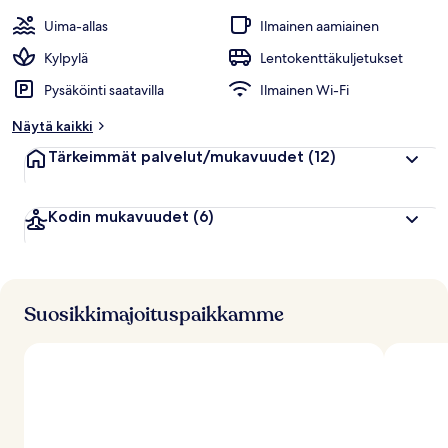
t
Uima-allas
Ilmainen aamiainen
h
u
Kylpylä
Lentokenttäkuljetukset
i
Pysäköinti saatavilla
Ilmainen Wi-Fi
p
p
Näytä kaikki
u
a
Tärkeimmät palvelut/mukavuudet
(12)
r
v
o
Kodin mukavuudet
(6)
s
t
e
l
u
j
Suosikkimajoituspaikkamme
a