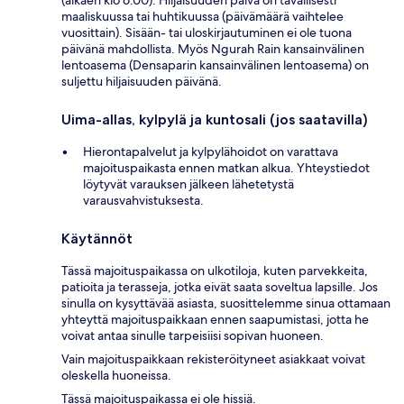
maaliskuussa tai huhtikuussa (päivämäärä vaihtelee
vuosittain). Sisään- tai uloskirjautuminen ei ole tuona
päivänä mahdollista. Myös Ngurah Rain kansainvälinen
lentoasema (Densaparin kansainvälinen lentoasema) on
suljettu hiljaisuuden päivänä.
Uima-allas, kylpylä ja kuntosali (jos saatavilla)
Hierontapalvelut ja kylpylähoidot on varattava
majoituspaikasta ennen matkan alkua. Yhteystiedot
löytyvät varauksen jälkeen lähetetystä
varausvahvistuksesta.
Käytännöt
Tässä majoituspaikassa on ulkotiloja, kuten parvekkeita,
patioita ja terasseja, jotka eivät saata soveltua lapsille. Jos
sinulla on kysyttävää asiasta, suosittelemme sinua ottamaan
yhteyttä majoituspaikkaan ennen saapumistasi, jotta he
voivat antaa sinulle tarpeisiisi sopivan huoneen.
Vain majoituspaikkaan rekisteröityneet asiakkaat voivat
oleskella huoneissa.
Tässä majoituspaikassa ei ole hissiä.