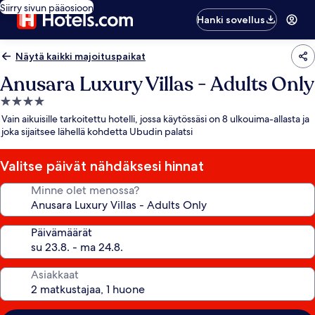
Siirry sivun pääosioon
Hanki sovellus
Näytä kaikki majoituspaikat
Anusara Luxury Villas - Adults Only
4.0
tähden
Vain aikuisille tarkoitettu hotelli, jossa käytössäsi on 8 ulkouima-allasta ja
majoituspaikka
joka sijaitsee lähellä kohdetta Ubudin palatsi
Valitse päivät nähdäksesi hinnat
Minne olet menossa?
Päivämäärät
Asiakkaat