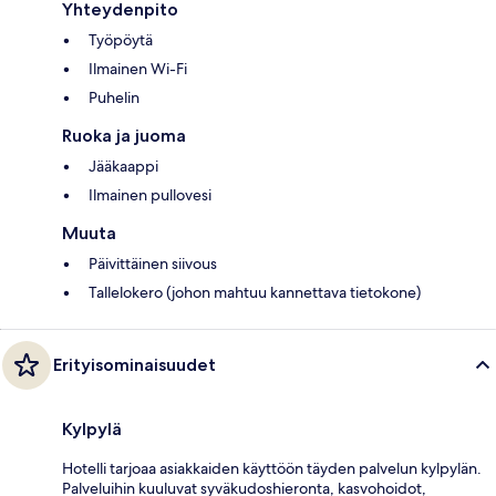
Yhteydenpito
Työpöytä
Ilmainen Wi-Fi
Puhelin
Ruoka ja juoma
Jääkaappi
Ilmainen pullovesi
Muuta
Päivittäinen siivous
Tallelokero (johon mahtuu kannettava tietokone)
Erityisominaisuudet
Kylpylä
Hotelli tarjoaa asiakkaiden käyttöön täyden palvelun kylpylän.
Palveluihin kuuluvat syväkudoshieronta, kasvohoidot,