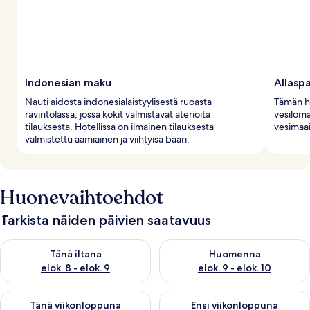
Indonesian maku
Allaspa
Nauti aidosta indonesialaistyylisestä ruoasta
Tämän ho
ravintolassa, jossa kokit valmistavat aterioita
vesiloma
tilauksesta. Hotellissa on ilmainen tilauksesta
vesimaai
valmistettu aamiainen ja viihtyisä baari.
Huonevaihtoehdot
Tarkista näiden päivien saatavuus
Tarkista tämän illan saatavuus elok. 8 - elok. 9
Tarkista huomisen saatavuus el
Tänä iltana
Huomenna
elok. 8 - elok. 9
elok. 9 - elok. 10
Tarkista tämän viikonlopun saatavuus elok. 14 - elok. 16
Tarkista ensi viikonlopun saata
Tänä viikonloppuna
Ensi viikonloppuna