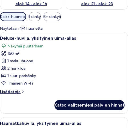
elok. 14 - elok. 16
elok. 21 - elok. 23
Huoneille
Kaikki huoneet
1 sänky
3+ sänkyä
saatavilla
olevia
Näytetään 4/4 huonetta
suodattimia
Avaa
Makuuhuoneessa on sänky, työpöytä, 
8
Deluxe-huvila, yksityinen uima-allas
kaikki
Näkymä puutarhaan
huonetyypin
150 m²
Deluxe-
huvila,
1 makuuhuone
yksityinen
2 henkilöä
uima-
1 suuri parisänky
allas
Ilmainen Wi-Fi
kuvat
Lisätietoja
Lisätietoja
huoneesta
Deluxe-
Katso valitsemiesi päivien hinnat
huvila,
yksityinen
uima-
Avaa
Tilava huone, jossa on suuri sänky, ruo
15
allas
Häämatkahuvila, yksityinen uima-allas
kaikki