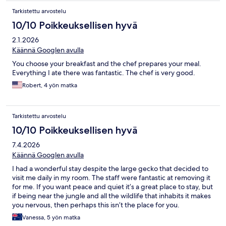
Tarkistettu arvostelu
10/10 Poikkeuksellisen hyvä
2.1.2026
Käännä Googlen avulla
You choose your breakfast and the chef prepares your meal.
Everything I ate there was fantastic. The chef is very good.
Robert, 4 yön matka
Tarkistettu arvostelu
10/10 Poikkeuksellisen hyvä
7.4.2026
Käännä Googlen avulla
I had a wonderful stay despite the large gecko that decided to
visit me daily in my room. The staff were fantastic at removing it
for me. If you want peace and quiet it’s a great place to stay, but
if being near the jungle and all the wildlife that inhabits it makes
you nervous, then perhaps this isn’t the place for you.
Vanessa, 5 yön matka