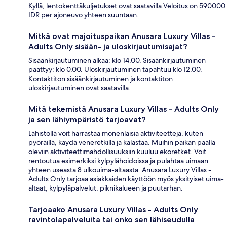
Kyllä, lentokenttäkuljetukset ovat saatavilla.Veloitus on 590000
IDR per ajoneuvo yhteen suuntaan.
Mitkä ovat majoituspaikan Anusara Luxury Villas -
Adults Only sisään- ja uloskirjautumisajat?
Sisäänkirjautuminen alkaa: klo 14.00. Sisäänkirjautuminen
päättyy: klo 0.00. Uloskirjautuminen tapahtuu klo 12.00.
Kontaktiton sisäänkirjautuminen ja kontaktiton
uloskirjautuminen ovat saatavilla.
Mitä tekemistä Anusara Luxury Villas - Adults Only
ja sen lähiympäristö tarjoavat?
Lähistöllä voit harrastaa monenlaisia aktiviteetteja, kuten
pyöräillä, käydä veneretkillä ja kalastaa. Muihin paikan päällä
oleviin aktiviteettimahdollisuuksiin kuuluu ekoretket. Voit
rentoutua esimerkiksi kylpylähoidoissa ja pulahtaa uimaan
yhteen useasta 8 ulkouima-altaasta. Anusara Luxury Villas -
Adults Only tarjoaa asiakkaiden käyttöön myös yksityiset uima-
altaat, kylpyläpalvelut, piknikalueen ja puutarhan.
Tarjoaako Anusara Luxury Villas - Adults Only
ravintolapalveluita tai onko sen lähiseudulla