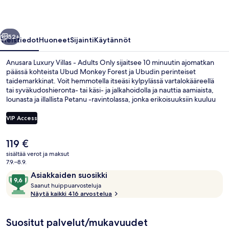
Only
valokuvagalleria
llinen
Seuraava
52+
Yleistiedot
Huoneet
Sijainti
Käytännöt
Anusara Luxury Villas - Adults Only sijaitsee 10 minuutin ajomatkan
päässä kohteista Ubud Monkey Forest ja Ubudin perinteiset
taidemarkkinat. Voit hemmotella itseäsi kylpylässä vartalokääreellä
tai syväkudoshieronta- tai käsi- ja jalkahoidolla ja nauttia aamiaista,
lounasta ja illallista Petanu -ravintolassa, jonka erikoisuuksiin kuuluu
indonesialainen keittiö. Muihin palveluihin kuuluu 8 ulkouima-allasta,
baari/aulabaari ja välipalabaari/deli. Matkailijat arvostavat suuresti
VIP Access
majoituspaikan avuliasta henkilökuntaa.
Nykyinen
119 €
Majoituspaikan julkisivu illalla/yöllä
hinta
sisältää verot ja maksut
on
7.9.–8.9.
119 €
Arvostelut
9,6
Asiakkaiden suosikki
S
kautta
Saanut huippuarvosteluja
a
Näytä kaikki 416 arvostelua
10,
a
Asiakkaiden
n
suosikki
Suositut palvelut/mukavuudet
u