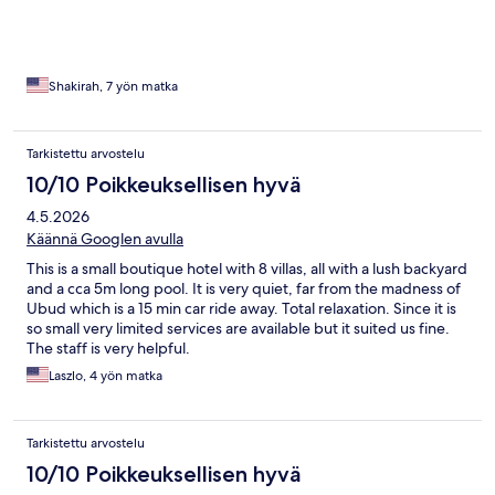
Shakirah, 7 yön matka
Tarkistettu arvostelu
10/10 Poikkeuksellisen hyvä
4.5.2026
Käännä Googlen avulla
This is a small boutique hotel with 8 villas, all with a lush backyard
and a cca 5m long pool. It is very quiet, far from the madness of
Ubud which is a 15 min car ride away. Total relaxation. Since it is
so small very limited services are available but it suited us fine.
The staff is very helpful.
Laszlo, 4 yön matka
Tarkistettu arvostelu
10/10 Poikkeuksellisen hyvä