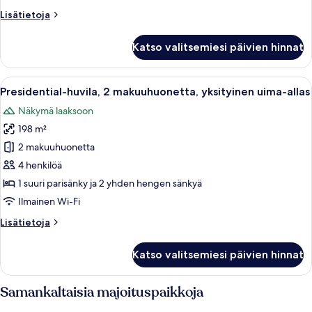
Lisätietoja
Lisätietoja
huoneesta
Deluxe-
Katso valitsemiesi päivien hinnat
huvila,
2
makuuhuonetta
Avaa
Tilava makuuhuone, jossa on suuri sän
9
Presidential-huvila, 2 makuuhuonetta, yksityinen uima-allas
kaikki
Näkymä laaksoon
huonetyypin
198 m²
Presidential-
huvila,
2 makuuhuonetta
2
4 henkilöä
makuuhuonetta,
1 suuri parisänky ja 2 yhden hengen sänkyä
yksityinen
Ilmainen Wi-Fi
uima-
Lisätietoja
Lisätietoja
allas
huoneesta
kuvat
Presidential-
Katso valitsemiesi päivien hinnat
huvila,
2
makuuhuonetta,
Samankaltaisia majoituspaikkoja
yksityinen
uima-