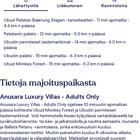
Lähettyvillä
Liikkuminen
Ravintoloita
Ubud Peliatan Balerung Stagen -tanssiteatteri
- 11 min ajomatka
-
4.6 km:n päässä
Peliatanin palatsi
- 12 min ajomatka
- 5.0 km:n päässä
Ubudin perinteiset taidemarkkinat
- 14 min ajomatka
- 6.0 km:n
päässä
Ubudin palatsi
- 15 min ajomatka
- 6.3 km:n päässä
Ubud Monkey Forest
- 15 min ajomatka
- 6.2 km:n päässä
Tietoja majoituspaikasta
Anusara Luxury Villas - Adults Only
Anusara Luxury Villas - Adults Only sijaitsee 10 minuutin ajomatkan
päässä kohteista Ubud Monkey Forest ja Ubudin perinteiset
taidemarkkinat. Voit hemmotella itseäsi kylpylässä vartalokääreellä tai
syväkudoshieronta- tai käsi- ja jalkahoidolla ja nauttia aamiaista, lounasta
ja illallista Petanu -ravintolassa, jonka erikoisuuksiin kuuluu
indonesialainen keittiö. Muihin palveluihin kuuluu 8 ulkouima-allasta,
baari/aulabaari ja välipalabaari/deli. Matkailijat arvostavat suuresti