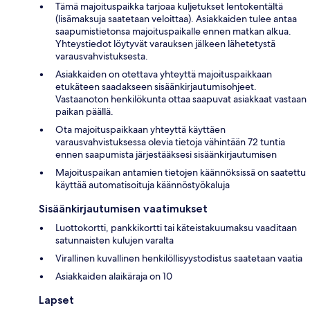
Tämä majoituspaikka tarjoaa kuljetukset lentokentältä
(lisämaksuja saatetaan veloittaa). Asiakkaiden tulee antaa
saapumistietonsa majoituspaikalle ennen matkan alkua.
Yhteystiedot löytyvät varauksen jälkeen lähetetystä
varausvahvistuksesta.
Asiakkaiden on otettava yhteyttä majoituspaikkaan
etukäteen saadakseen sisäänkirjautumisohjeet.
Vastaanoton henkilökunta ottaa saapuvat asiakkaat vastaan
paikan päällä.
Ota majoituspaikkaan yhteyttä käyttäen
varausvahvistuksessa olevia tietoja vähintään 72 tuntia
ennen saapumista järjestääksesi sisäänkirjautumisen
Majoituspaikan antamien tietojen käännöksissä on saatettu
käyttää automatisoituja käännöstyökaluja
Sisäänkirjautumisen vaatimukset
Luottokortti, pankkikortti tai käteistakuumaksu vaaditaan
satunnaisten kulujen varalta
Virallinen kuvallinen henkilöllisyystodistus saatetaan vaatia
Asiakkaiden alaikäraja on 10
Lapset