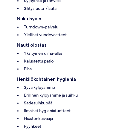
Kylpytakit ja tohvelit
Silitysrauta-/lauta
Nuku hyvin
Turndown-palvelu
Ylelliset vuodevaatteet
Nauti olostasi
Yksityinen uima-allas
Kalustettu patio
Piha
Henkilökohtainen hygienia
Syvä kylpyamme
Erillinen kylpyamme ja suihku
Sadesuihkupää
Ilmaiset hygieniatuotteet
Hiustenkuivaaja
Pyyhkeet