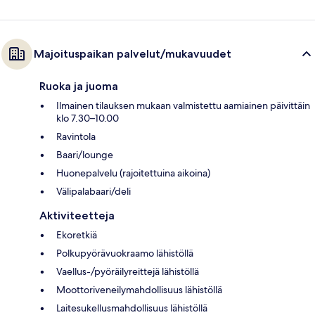
Majoituspaikan palvelut/mukavuudet
Ruoka ja juoma
Ilmainen tilauksen mukaan valmistettu aamiainen päivittäin
klo 7.30–10.00
Ravintola
Baari/lounge
Huonepalvelu (rajoitettuina aikoina)
Välipalabaari/deli
Aktiviteetteja
Ekoretkiä
Polkupyörävuokraamo lähistöllä
Vaellus-/pyöräilyreittejä lähistöllä
Moottoriveneilymahdollisuus lähistöllä
Laitesukellusmahdollisuus lähistöllä