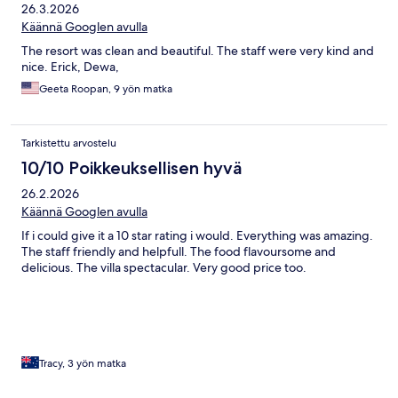
26.3.2026
Käännä Googlen avulla
The resort was clean and beautiful. The staff were very kind and
nice. Erick, Dewa,
Geeta Roopan, 9 yön matka
Tarkistettu arvostelu
10/10 Poikkeuksellisen hyvä
26.2.2026
Käännä Googlen avulla
If i could give it a 10 star rating i would. Everything was amazing.
The staff friendly and helpfull. The food flavoursome and
delicious. The villa spectacular. Very good price too.
Tracy, 3 yön matka