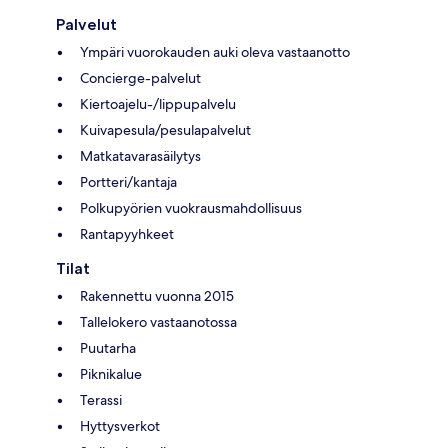
Palvelut
Ympäri vuorokauden auki oleva vastaanotto
Concierge-palvelut
Kiertoajelu-/lippupalvelu
Kuivapesula/pesulapalvelut
Matkatavarasäilytys
Portteri/kantaja
Polkupyörien vuokrausmahdollisuus
Rantapyyhkeet
Tilat
Rakennettu vuonna 2015
Tallelokero vastaanotossa
Puutarha
Piknikalue
Terassi
Hyttysverkot