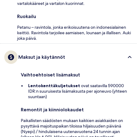
vartalokääreet ja vartalon kuorinnat.
Ruokailu
Petanu – ravintola, jonka erikoisuutena on indonesialainen
keittiö. Ravintola tarjoilee aamiaisen, lounaan ja illallisen. Auki
joka päivä.
Maksut ja käytännöt
Vaihtoehtoiset lisämaksut
Lentokenttäkuljetukset
ovat saatavilla 590000
IDR:n suuruisesta lisämaksusta per ajoneuvo (yhteen
suuntaan)
Remontit ja kiinniolokaudet
Paikallisten säädösten mukaan kaikkien asiakkaiden on
pysyttävä majoituspaikan tiloissa hiljaisuuden päivänä
(Nyepi) / hindulaisena uutenavuotena 24 tunnin ajan
(alkaen klo 6.00). Hiljaisuuden päivä on tavallisesti