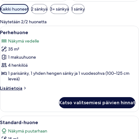
Huoneille
Kaikki huoneet
2 sänkyä
3+ sänkyä
1 sänky
saatavilla
olevia
Näytetään 2/2 huonetta
suodattimia
Avaa
Hotellihuone, jossa on sänky, yöpöydät
6
Perhehuone
kaikki
Näkymä vedelle
huonetyypin
35 m²
Perhehuone
kuvat
1 makuuhuone
4 henkilöä
1 parisänky, 1 yhden hengen sänky ja 1 vuodesohva (100–125 cm
leveä)
Lisätietoja
Lisätietoja
huoneesta
Perhehuone
Katso valitsemiesi päivien hinnat
Avaa
Makuuhuone, jossa on sänky, yöpöytä, s
8
Standard-huone
kaikki
Näkymä puutarhaan
huonetyypin