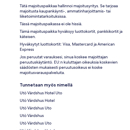
Tätä majoituspaikkaa hallinnoi majoitusyritys. Se tarjoaa
majoitusta kaupankäynti-, ammatinharjoittamis- tai
liiketoimintatarkoituksissa.
Tässä majoituspaikassa ei ole hissiä.
Tämä majoituspaikka hyväksyy luottokortit, pankkikortit ja
käteisen.
Hyväksytyt luottokortit: Visa, Mastercard ja American
Express
Jos peruutat varauksesi, sinua koskee majoittajan
peruutuskäytäntö. EU:n kuluttajan oikeuksia koskevien
säädösten mukaisesti peruutusoikeus ei koske
majoitusvarauspalveluita.
Tunnetaan myös nimellä
Utö Värdshus Hotel Uto
Utö Värdshus Hotel
Utö Värdshus Uto
Utö Värdshus
Utö Värdshus Uto