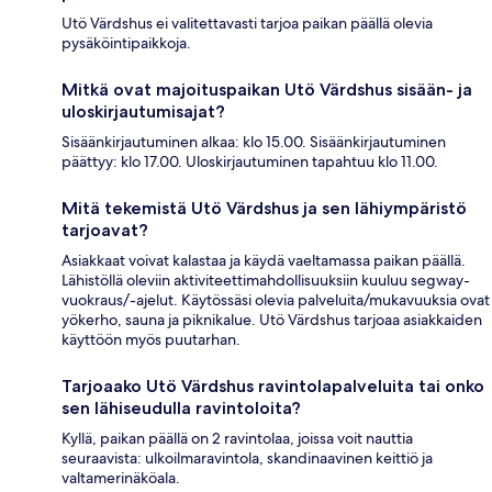
Utö Värdshus ei valitettavasti tarjoa paikan päällä olevia
pysäköintipaikkoja.
Mitkä ovat majoituspaikan Utö Värdshus sisään- ja
uloskirjautumisajat?
Sisäänkirjautuminen alkaa: klo 15.00. Sisäänkirjautuminen
päättyy: klo 17.00. Uloskirjautuminen tapahtuu klo 11.00.
Mitä tekemistä Utö Värdshus ja sen lähiympäristö
tarjoavat?
Asiakkaat voivat kalastaa ja käydä vaeltamassa paikan päällä.
Lähistöllä oleviin aktiviteettimahdollisuuksiin kuuluu segway-
vuokraus/-ajelut. Käytössäsi olevia palveluita/mukavuuksia ovat
yökerho, sauna ja piknikalue. Utö Värdshus tarjoaa asiakkaiden
käyttöön myös puutarhan.
Tarjoaako Utö Värdshus ravintolapalveluita tai onko
sen lähiseudulla ravintoloita?
Kyllä, paikan päällä on 2 ravintolaa, joissa voit nauttia
seuraavista: ulkoilmaravintola, skandinaavinen keittiö ja
valtamerinäköala.