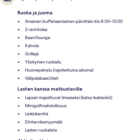
Ruoka ja juoma
Ilmainen buffetaamiainen päivittäin klo 8.00–10.00
2 ravintolaa
Baari/lounge
Kahvila
Grillejä
Yksityinen ruokailu
Huonepalvelu (rajoitettuina aikoina)
Välipalabaari/deli
Lasten kanssa matkustaville
Lapset majoittuvat ilmaiseksi (katso lisätiedot)
Minigolfmahdollisuus
Leikkikenttä
Elintarvikemyymälä
Lasten ruokalista