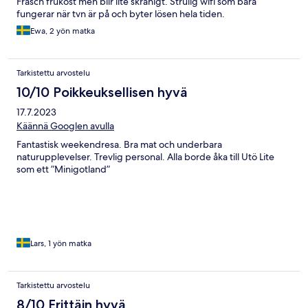
Fräsch frukost men blir lite skränigt. Strulig wifi som bara
fungerar när tvn är på och byter lösen hela tiden.
Ewa, 2 yön matka
Tarkistettu arvostelu
10/10 Poikkeuksellisen hyvä
17.7.2023
Käännä Googlen avulla
Fantastisk weekendresa. Bra mat och underbara
naturupplevelser. Trevlig personal. Alla borde åka till Utö Lite
som ett ”Minigotland”
Lars, 1 yön matka
Tarkistettu arvostelu
8/10 Erittäin hyvä