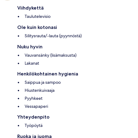
Viihdykettä
Taulutelevisio
Ole kuin kotonasi
Silitysrauta/-lauta (pyynnöstä)
Nuku hyvin
Vauvansänky (lisämaksusta)
Lakanat
Henkilökohtainen hygienia
Saippua ja sampoo
Hiustenkuivaaja
Pyyhkeet
Vessapaperi
Yhteydenpito
Työpöytä
Ruoka ja juoma