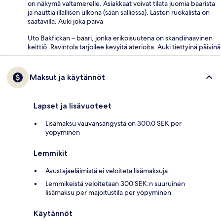
on näkymä valtamerelle. Asiakkaat voivat tilata juomia baarista
ja nauttia illallisen ulkona (sään salliessa). Lasten ruokalista on
saatavilla. Auki joka päivä
Uto Bakfickan – baari, jonka erikoisuutena on skandinaavinen
keittiö. Ravintola tarjoilee kevyitä aterioita. Auki tiettyinä päivinä
Maksut ja käytännöt
Lapset ja lisävuoteet
Lisämaksu vauvansängystä on 300.0 SEK per
yöpyminen
Lemmikit
Avustajaeläimistä ei veloiteta lisämaksuja
Lemmikeistä veloitetaan 300 SEK:n suuruinen
lisämaksu per majoitustila per yöpyminen
Käytännöt