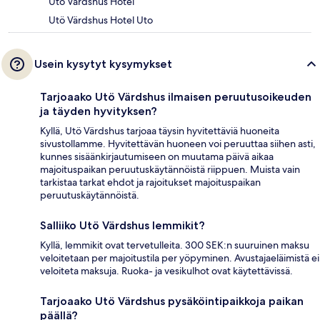
Utö Värdshus Hotel
Utö Värdshus Hotel Uto
Usein kysytyt kysymykset
Tarjoaako Utö Värdshus ilmaisen peruutusoikeuden
ja täyden hyvityksen?
Kyllä, Utö Värdshus tarjoaa täysin hyvitettäviä huoneita
sivustollamme. Hyvitettävän huoneen voi peruuttaa siihen asti,
kunnes sisäänkirjautumiseen on muutama päivä aikaa
majoituspaikan peruutuskäytännöistä riippuen. Muista vain
tarkistaa tarkat ehdot ja rajoitukset majoituspaikan
peruutuskäytännöistä.
Salliiko Utö Värdshus lemmikit?
Kyllä, lemmikit ovat tervetulleita. 300 SEK:n suuruinen maksu
veloitetaan per majoitustila per yöpyminen. Avustajaeläimistä ei
veloiteta maksuja. Ruoka- ja vesikulhot ovat käytettävissä.
Tarjoaako Utö Värdshus pysäköintipaikkoja paikan
päällä?