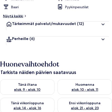
Baari
Pyykinpesutilat
Näytä kaikki
Tärkeimmät palvelut/mukavuudet
(12)
Perheille
(6)
Huonevaihtoehdot
Tarkista näiden päivien saatavuus
Tarkista tämän illan saatavuus elok. 9 - elok. 10
Tarkista huomisen saatavuus elo
Tänä iltana
Huomenna
elok. 9 - elok. 10
elok. 10 - elok. 11
Tarkista tämän viikonlopun saatavuus elok. 14 - elok. 16
Tarkista ensi viikonlopun saata
Tänä viikonloppuna
Ensi viikonloppuna
elok. 14 - elok. 16
elok. 21 - elok. 23