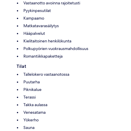
Vastaanotto avoinna rajoitetusti
Pyykinpesutilat
Kampaamo
Matkatavarasäilytys
Hääpalvelut
Kielitaitoinen henkilökunta
Polkupyörien vuokrausmahdollisuus
Romantiikkapaketteja
Tilat
Tallelokero vastaanotossa
Puutarha
Piknikalue
Terassi
Takka aulassa
Venesatama
Yökerho
Sauna