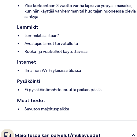
Yksi korkeintaan 3 vuotta vanha lapsi voi yöpyä ilmaiseksi,
kun hän käyttää vanhemman tai huoltajan huoneessa olevia
sänkyjä.
Lemmikit
Lemmikit sallitaan*
Avustajaeläimet tervetulleita
Ruoka- ja vesikulhot käytettävissä
Internet
Ilmainen Wi-Fi yleisissä tiloissa
Pysäköinti
Ei pysäköintimahdollisuutta paikan päällä
Muut tiedot
Savuton majoituspaikka
Majoituspaikan palvelut/mukavuudet