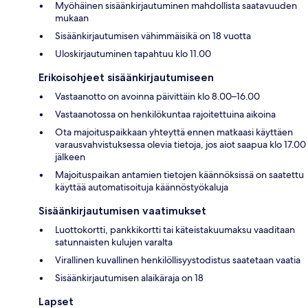
Myöhäinen sisäänkirjautuminen mahdollista saatavuuden
mukaan
Sisäänkirjautumisen vähimmäisikä on 18 vuotta
Uloskirjautuminen tapahtuu klo 11.00
Erikoisohjeet sisäänkirjautumiseen
Vastaanotto on avoinna päivittäin klo 8.00–16.00
Vastaanotossa on henkilökuntaa rajoitettuina aikoina
Ota majoituspaikkaan yhteyttä ennen matkaasi käyttäen
varausvahvistuksessa olevia tietoja, jos aiot saapua klo 17.00
jälkeen
Majoituspaikan antamien tietojen käännöksissä on saatettu
käyttää automatisoituja käännöstyökaluja
Sisäänkirjautumisen vaatimukset
Luottokortti, pankkikortti tai käteistakuumaksu vaaditaan
satunnaisten kulujen varalta
Virallinen kuvallinen henkilöllisyystodistus saatetaan vaatia
Sisäänkirjautumisen alaikäraja on 18
Lapset