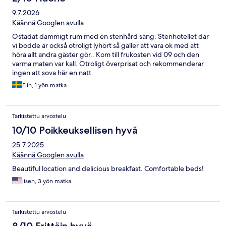
9.7.2026
Käännä Googlen avulla
Ostädat dammigt rum med en stenhård säng. Stenhotellet där
vi bodde är också otroligt lyhört så gäller att vara ok med att
höra allt andra gäster gör.. Kom till frukosten vid 09 och den
varma maten var kall. Otroligt överprisat och rekommenderar
ingen att sova här en natt.
Elin, 1 yön matka
Tarkistettu arvostelu
10/10 Poikkeuksellisen hyvä
25.7.2025
Käännä Googlen avulla
Beautiful location and delicious breakfast. Comfortable beds!
lisen, 3 yön matka
Tarkistettu arvostelu