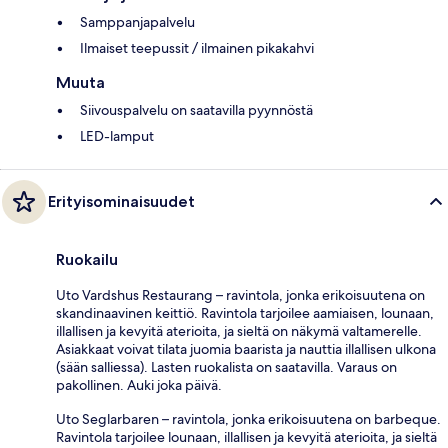
Samppanjapalvelu
Ilmaiset teepussit / ilmainen pikakahvi
Muuta
Siivouspalvelu on saatavilla pyynnöstä
LED-lamput
Erityisominaisuudet
Ruokailu
Uto Vardshus Restaurang – ravintola, jonka erikoisuutena on
skandinaavinen keittiö. Ravintola tarjoilee aamiaisen, lounaan,
illallisen ja kevyitä aterioita, ja sieltä on näkymä valtamerelle.
Asiakkaat voivat tilata juomia baarista ja nauttia illallisen ulkona
(sään salliessa). Lasten ruokalista on saatavilla. Varaus on
pakollinen. Auki joka päivä.
Uto Seglarbaren – ravintola, jonka erikoisuutena on barbeque.
Ravintola tarjoilee lounaan, illallisen ja kevyitä aterioita, ja sieltä