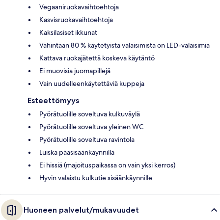
Vegaaniruokavaihtoehtoja
Kasvisruokavaihtoehtoja
Kaksilasiset ikkunat
Vähintään 80 % käytetyistä valaisimista on LED-valaisimia
Kattava ruokajätettä koskeva käytäntö
Ei muovisia juomapillejä
Vain uudelleenkäytettäviä kuppeja
Esteettömyys
Pyörätuolille soveltuva kulkuväylä
Pyörätuolille soveltuva yleinen WC
Pyörätuolille soveltuva ravintola
Luiska pääsisäänkäynnillä
Ei hissiä (majoituspaikassa on vain yksi kerros)
Hyvin valaistu kulkutie sisäänkäynnille
Huoneen palvelut/mukavuudet