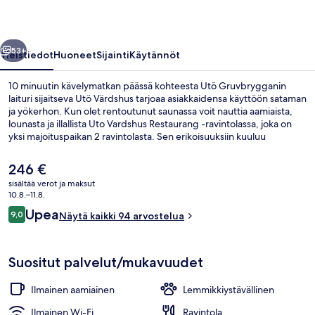
llinen
Seuraava
53+
Yleistiedot
Huoneet
Sijainti
Käytännöt
10 minuutin kävelymatkan päässä kohteesta Utö Gruvbrygganin
laituri sijaitseva Utö Värdshus tarjoaa asiakkaidensa käyttöön sataman
ja yökerhon. Kun olet rentoutunut saunassa voit nauttia aamiaista,
lounasta ja illallista Uto Vardshus Restaurang -ravintolassa, joka on
yksi majoituspaikan 2 ravintolasta. Sen erikoisuuksiin kuuluu
skandinaavinen keittiö. Muihin palveluihin kuuluu baari/aulabaari,
välipalabaari/deli ja terassi.
Nykyinen
246 €
hinta
sisältää verot ja maksut
on
10.8.–11.8.
Ranta lähistöllä, kalastusmahdollisuus
246 €
Arvostelut
Upea
9,0
Näytä kaikki 94 arvostelua
9,0 kautta 10.
Suositut palvelut/mukavuudet
Ilmainen aamiainen
Lemmikkiystävällinen
Ilmainen Wi-Fi
Ravintola