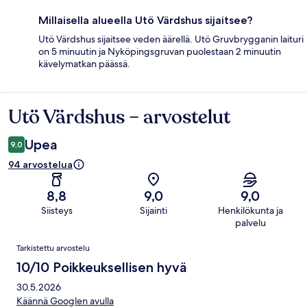
Millaisella alueella Utö Värdshus sijaitsee?
Utö Värdshus sijaitsee veden äärellä. Utö Gruvbrygganin laituri
on 5 minuutin ja Nyköpingsgruvan puolestaan 2 minuutin
kävelymatkan päässä.
Utö Värdshus – arvostelut
Arvostelut
Upea
9,0
94 arvostelua
8,8
9,0
9,0
Siisteys
Sijainti
Henkilökunta ja
palvelu
Arvostelut
Tarkistettu arvostelu
10/10 Poikkeuksellisen hyvä
30.5.2026
Käännä Googlen avulla