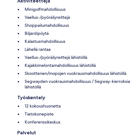
Aktiviteetteja
Minigolfmahdollisuus
Vaellus-/pyöräilyreittejä
Shoppailumahdollisuus
Biljardipöytä
Kalastusmahdollisuus
Lähellä rantaa
Vaellus-/pyöräilyreittejä lähistöllä
Kajakkimelontamahdollisuus lähistöllä
Skootterien/mopojen vuokrausmahdollisuus lähistöllä
Segwayden vuokrausmahdollisuus / Segway-kierroksia
lähistöllä
Työskentely
12 kokoushuonetta
Tietokonepiste
Konferenssikeskus
Palvelut