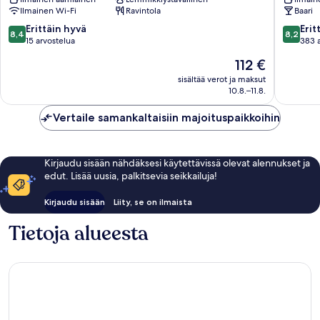
Breakfas
Ilmainen Wi-Fi
Ravintola
Baari
Vaxholm
8.4
8.2
Erittäin hyvä
Erit
8,4
8,2
kautta
kautta
15 arvostelua
383 
10,
10,
Hinta
112 €
Erittäin
Erittäin
on
hyvä,
hyvä,
sisältää verot ja maksut
112 €
10.8.–11.8.
15
383
arvostelua
arvostel
Vertaile samankaltaisiin majoituspaikkoihin
Kirjaudu sisään nähdäksesi käytettävissä olevat alennukset ja
edut. Lisää uusia, palkitsevia seikkailuja!
Kirjaudu sisään
Liity, se on ilmaista
Tietoja alueesta