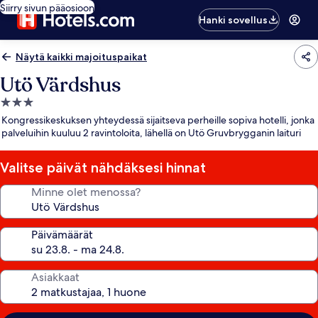
Siirry sivun pääosioon
Hanki sovellus
Näytä kaikki majoituspaikat
Utö Värdshus
3.0
tähden
Kongressikeskuksen yhteydessä sijaitseva perheille sopiva hotelli, jonka
majoituspaikka
palveluihin kuuluu 2 ravintoloita, lähellä on Utö Gruvbrygganin laituri
Valitse päivät nähdäksesi hinnat
Minne olet menossa?
Päivämäärät
Asiakkaat