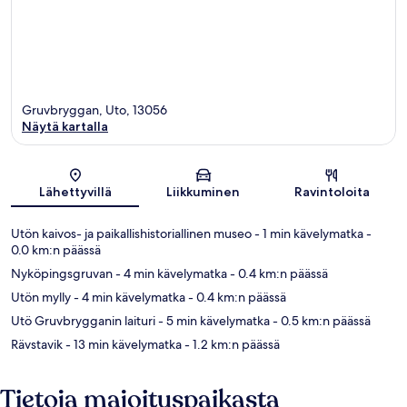
Gruvbryggan, Uto, 13056
Näytä kartalla
Kartta
Lähettyvillä
Liikkuminen
Ravintoloita
Utön kaivos- ja paikallishistoriallinen museo
- 1 min kävelymatka
-
0.0 km:n päässä
Nyköpingsgruvan
- 4 min kävelymatka
- 0.4 km:n päässä
Utön mylly
- 4 min kävelymatka
- 0.4 km:n päässä
Utö Gruvbrygganin laituri
- 5 min kävelymatka
- 0.5 km:n päässä
Rävstavik
- 13 min kävelymatka
- 1.2 km:n päässä
Tietoja majoituspaikasta