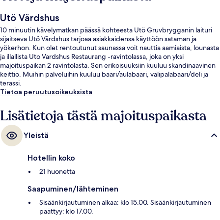
Utö Värdshus
10 minuutin kävelymatkan päässä kohteesta Utö Gruvbrygganin laituri
sijaitseva Utö Värdshus tarjoaa asiakkaidensa käyttöön sataman ja
yökerhon. Kun olet rentoutunut saunassa voit nauttia aamiaista, lounasta
ja illallista Uto Vardshus Restaurang -ravintolassa, joka on yksi
majoituspaikan 2 ravintolasta. Sen erikoisuuksiin kuuluu skandinaavinen
keittiö. Muihin palveluihin kuuluu baari/aulabaari, välipalabaari/deli ja
terassi.
Tietoa peruutusoikeuksista
Lisätietoja tästä majoituspaikasta
Yleistä
Hotellin koko
21 huonetta
Saapuminen/lähteminen
Sisäänkirjautuminen alkaa: klo 15.00. Sisäänkirjautuminen
päättyy: klo 17.00.