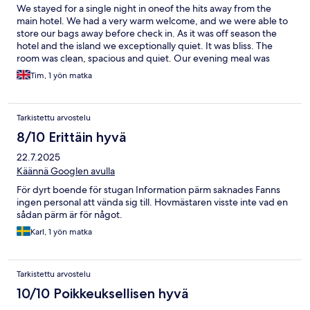
We stayed for a single night in oneof the hits away from the
main hotel. We had a very warm welcome, and we were able to
store our bags away before check in. As it was off season the
hotel and the island we exceptionally quiet. It was bliss. The
room was clean, spacious and quiet. Our evening meal was
good (although limited vegetarian/vagan options), and
Tim, 1 yön matka
breakfast was exceptional. We would visit again. Thank you!
Tarkistettu arvostelu
8/10 Erittäin hyvä
22.7.2025
Käännä Googlen avulla
För dyrt boende för stugan Information pärm saknades Fanns
ingen personal att vända sig till. Hovmästaren visste inte vad en
sådan pärm är för något.
Karl, 1 yön matka
Tarkistettu arvostelu
10/10 Poikkeuksellisen hyvä