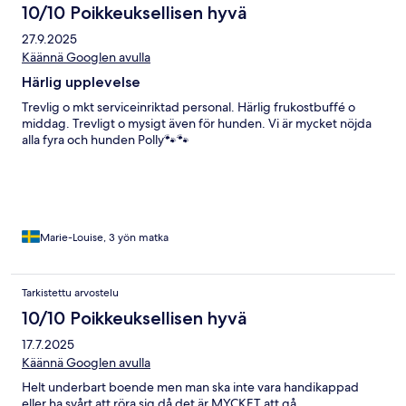
10/10 Poikkeuksellisen hyvä
27.9.2025
Käännä Googlen avulla
Härlig upplevelse
Trevlig o mkt serviceinriktad personal. Härlig frukostbuffé o
middag. Trevligt o mysigt även för hunden. Vi är mycket nöjda
alla fyra och hunden Polly🐾🐾
Marie-Louise, 3 yön matka
Tarkistettu arvostelu
10/10 Poikkeuksellisen hyvä
17.7.2025
Käännä Googlen avulla
Helt underbart boende men man ska inte vara handikappad
eller ha svårt att röra sig då det är MYCKET att gå