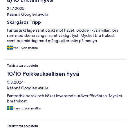
8/10 Erittäin hyvä
21.7.2025
Käännä Googlen avulla
Skärgårds Tripp
Fantastiskt läge samt utsikt mot havet. Bodde i kvarnvillan, bra
rum med sköna sängar samt väldigt tyst. Mycket bra frukost
samt bra middag med många alternativ på menyn
Per, 1 yön matka
Tarkistettu arvostelu
10/10 Poikkeuksellisen hyvä
5.8.2024
Käännä Googlen avulla
Fantastisk besök och köket levererade utöver förväntan. Mycket
bra frukost
Hans, 1 yön matka
Tarkistettu arvostelu