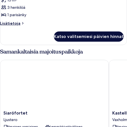
15 m²
Standard-
huone
3 henkilöä
kuvat
1 parisänky
Lisätietoja
Lisätietoja
huoneesta
Standard-
Katso valitsemiesi päivien hinnat
huone
Samankaltaisia majoituspaikkoja
Siaröfortet
Kastelle
Siaröfortet
Kastelle
Siaröfortet
Kastel
Ljustero
Bed
Ljustero
Vaxhol
&
Ilmainen aamiainen
Lemmikkiystävällinen
Ilmain