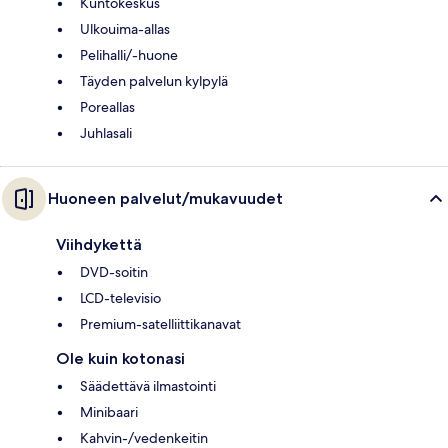
Kuntokeskus
Ulkouima-allas
Pelihalli/-huone
Täyden palvelun kylpylä
Poreallas
Juhlasali
Huoneen palvelut/mukavuudet
Viihdykettä
DVD-soitin
LCD-televisio
Premium-satelliittikanavat
Ole kuin kotonasi
Säädettävä ilmastointi
Minibaari
Kahvin-/vedenkeitin