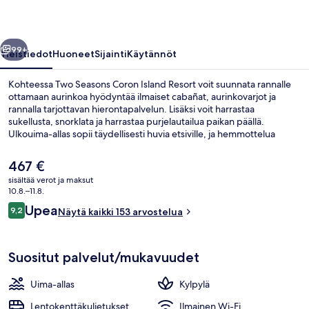
valokuvagalleria
llinen
Seuraava
99+
Yleistiedot
Huoneet
Sijainti
Käytännöt
Kohteessa Two Seasons Coron Island Resort voit suunnata rannalle
ottamaan aurinkoa hyödyntää ilmaiset cabañat, aurinkovarjot ja
rannalla tarjottavan hierontapalvelun. Lisäksi voit harrastaa
sukellusta, snorklata ja harrastaa purjelautailua paikan päällä.
Ulkouima-allas sopii täydellisesti huvia etsiville, ja hemmottelua
kaipaavat asiakkaat voivat nauttia kylpylän tarjoamista
vartalokääreistä sekä syväkudoshieronta- ja hydroterapiahoidoista.
Nykyinen
467 €
Upeat valtamerinäköalat tarjoava Sulu Restaurant tarjoilee aamiaisen,
hinta
sisältää verot ja maksut
lounaan ja illallisen. Sen erikoisuuksiin kuuluu kansainvälinen keittiö.
on
10.8.–11.8.
Muihin tämän luksusluokan lomakeskuksen palveluihin kuuluu
Ulkopuoli
467 €
Arvostelut
ilmaiset lentokenttäkuljetukset, rantabaari ja kuntokeskus. Matkailijat
Upea
9,2
Näytä kaikki 153 arvostelua
9,2 kautta 10.
arvostavat majoituspaikan avuliasta henkilökuntaa.
Suositut palvelut/mukavuudet
Uima-allas
Kylpylä
Lentokenttäkuljetukset
Ilmainen Wi-Fi