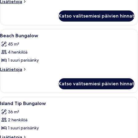
Lisätietoja
Lisätietoja
huoneesta
Seaview
Katso valitsemiesi päivien hinnat
Bungalow
Avaa
Hotellihuone, jossa on suuri sänky, ty
9
Beach Bungalow
kaikki
45 m²
huonetyypin
4 henkilöä
Beach
Bungalow
1 suuri parisänky
kuvat
Lisätietoja
Lisätietoja
huoneesta
Beach
Katso valitsemiesi päivien hinnat
Bungalow
Avaa
Tilava makuuhuone, jossa on suuri sänk
7
Island Tip Bungalow
kaikki
36 m²
huonetyypin
2 henkilöä
Island
Tip
1 suuri parisänky
Bungalow
Lisätietoja
Lisätietoja