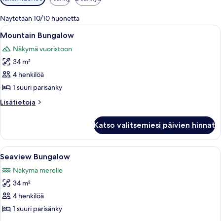
saatavilla
olevia
Näytetään 10/10 huonetta
suodattimia
Avaa
Hotellihuone, jossa on suuri sänky, pu
8
Mountain Bungalow
kaikki
Näkymä vuoristoon
huonetyypin
34 m²
Mountain
Bungalow
4 henkilöä
kuvat
1 suuri parisänky
Lisätietoja
Lisätietoja
huoneesta
Mountain
Katso valitsemiesi päivien hinnat
Bungalow
Avaa
Tilava makuuhuone, jossa on suuri sänk
7
Seaview Bungalow
kaikki
Näkymä merelle
huonetyypin
34 m²
Seaview
Bungalow
4 henkilöä
kuvat
1 suuri parisänky