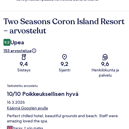
Two Seasons Coron Island Resort
Arvostelut
– arvostelut
Upea
9,2
153 arvostelua
9,4
9,2
9,6
Siisteys
Sijainti
Henkilökunta ja
palvelu
Arvostelut
Tarkistettu arvostelu
10/10 Poikkeuksellisen hyvä
16.3.2026
Käännä Googlen avulla
Perfect chilled hotel, beautiful grounds and beach. Staff were
amazing loved the spa.
Tracey, 2 yön matka