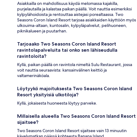
Asiakkailla on mahdollisuus käydä melomassa kajakilla,
purjelautailla ja kalastaa paikan päällä. Voit nauttia esimerkiksi
kylpylähoidoista ja rentouttaa aistejasi porealtaassa. Two
Seasons Coron Island Resort tarjoaa asiakkaiden käyttöön myös
ulkouima-altaan, kuntosalin, kylpyläpalvelut, pelihuoneen,
piknikalueen ja puutarhan.
Tarjoaako Two Seasons Coron Island Resort
ravintolapalveluita tai onko sen lähiseudulla
ravintoloita?
Kyllä, paikan päällä on ravintola nimeltä Sulu Restaurant, jossa
voit nauttia seuraavista: kansainvälinen keittiö ja
valtamerinäköala.
Löytyykö majoituksesta Two Seasons Coron Island
Resort yksityisiä ulkotiloja?
Kyllä, jokaisesta huoneesta löytyy parveke.
Millaisella alueella Two Seasons Coron Island Resort
sijaitsee?
Two Seasons Coron Island Resort sijaitsee vain 13 minuutin
kävelymatkan päässä kohteesta Banana Island.