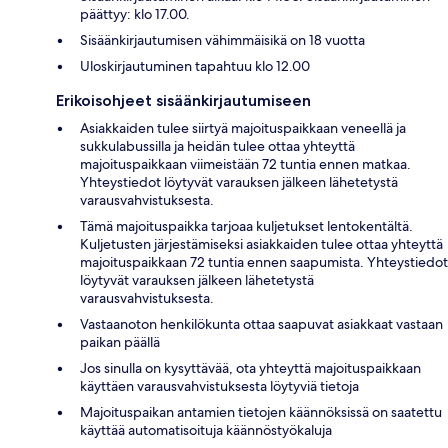
päättyy: klo 17.00.
Sisäänkirjautumisen vähimmäisikä on 18 vuotta
Uloskirjautuminen tapahtuu klo 12.00
Erikoisohjeet sisäänkirjautumiseen
Asiakkaiden tulee siirtyä majoituspaikkaan veneellä ja
sukkulabussilla ja heidän tulee ottaa yhteyttä
majoituspaikkaan viimeistään 72 tuntia ennen matkaa.
Yhteystiedot löytyvät varauksen jälkeen lähetetystä
varausvahvistuksesta.
Tämä majoituspaikka tarjoaa kuljetukset lentokentältä.
Kuljetusten järjestämiseksi asiakkaiden tulee ottaa yhteyttä
majoituspaikkaan 72 tuntia ennen saapumista. Yhteystiedot
löytyvät varauksen jälkeen lähetetystä
varausvahvistuksesta.
Vastaanoton henkilökunta ottaa saapuvat asiakkaat vastaan
paikan päällä
Jos sinulla on kysyttävää, ota yhteyttä majoituspaikkaan
käyttäen varausvahvistuksesta löytyviä tietoja
Majoituspaikan antamien tietojen käännöksissä on saatettu
käyttää automatisoituja käännöstyökaluja