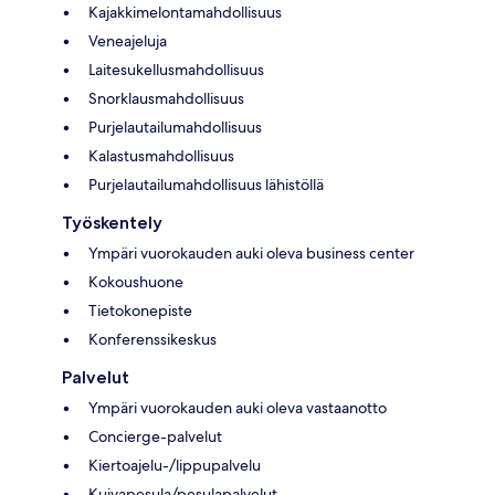
Kajakkimelontamahdollisuus
Veneajeluja
Laitesukellusmahdollisuus
Snorklausmahdollisuus
Purjelautailumahdollisuus
Kalastusmahdollisuus
Purjelautailumahdollisuus lähistöllä
Työskentely
Ympäri vuorokauden auki oleva business center
Kokoushuone
Tietokonepiste
Konferenssikeskus
Palvelut
Ympäri vuorokauden auki oleva vastaanotto
Concierge-palvelut
Kiertoajelu-/lippupalvelu
Kuivapesula/pesulapalvelut