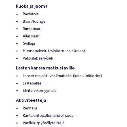
Ruoka ja juoma
Ravintola
Baari/lounge
Rantabaari
Allasbaari
Grillejä
Huonepalvelu (rajoitettuina aikoina)
Välipalabaari/deli
Lasten kanssa matkustaville
Lapset majoittuvat ilmaiseksi (katso lisätiedot)
Lastenallas
Elintarvikemyymälä
Aktiviteetteja
Rannalla
Rantalentopallomahdollisuus
Vaellus-/pyöräilyreittejä