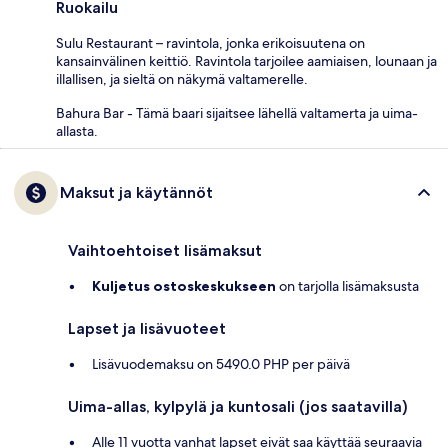
Ruokailu
Sulu Restaurant – ravintola, jonka erikoisuutena on
kansainvälinen keittiö. Ravintola tarjoilee aamiaisen, lounaan ja
illallisen, ja sieltä on näkymä valtamerelle.
Bahura Bar - Tämä baari sijaitsee lähellä valtamerta ja uima-
allasta.
Maksut ja käytännöt
Vaihtoehtoiset lisämaksut
Kuljetus ostoskeskukseen
on tarjolla lisämaksusta
Lapset ja lisävuoteet
Lisävuodemaksu on 5490.0 PHP per päivä
Uima-allas, kylpylä ja kuntosali (jos saatavilla)
Alle 11 vuotta vanhat lapset eivät saa käyttää seuraavia