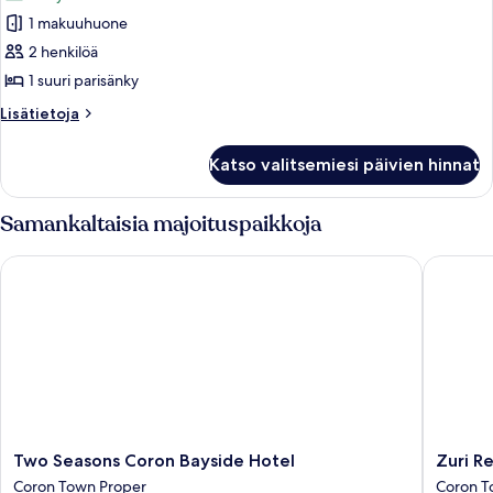
huonetyypin
1 makuuhuone
Huone
(Hillside
2 henkilöä
Casita
1 suuri parisänky
-
Lisätietoja
Lisätietoja
Mountain)
huoneesta
kuvat
Huone
Katso valitsemiesi päivien hinnat
(Hillside
Casita
-
Samankaltaisia majoituspaikkoja
Mountain)
Two Seasons Coron Bayside Hotel
Zuri Res
Two
Zuri
Two Seasons Coron Bayside Hotel
Zuri R
Seasons
Resort
Coron Town Proper
Coron T