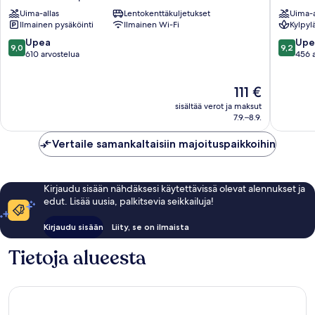
Coron
Coron
Uima-allas
Lentokenttäkuljetukset
Uima-a
Bayside
Town
Ilmainen pysäköinti
Ilmainen Wi-Fi
Kylpyl
Hotel
Proper
Coron
9.0
9.2
Upea
Upe
9,0
9,2
Town
kautta
kautta
610 arvostelua
456 
Proper
10,
10,
Upea,
Upea,
Hinta
111 €
610
456
on
arvostelua
arvostel
sisältää verot ja maksut
111 €
7.9.–8.9.
Vertaile samankaltaisiin majoituspaikkoihin
Kirjaudu sisään nähdäksesi käytettävissä olevat alennukset ja
edut. Lisää uusia, palkitsevia seikkailuja!
Kirjaudu sisään
Liity, se on ilmaista
Tietoja alueesta