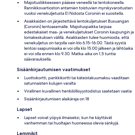
Majoitusliikkeeseen pääsee veneellä tai lentokoneella.
Rannikkovartioston antamien toistuvien myrskyvaroitusten
vuoksi venekuljetusta El Nidosta Coroniin ei suositella.
Asiakkaiden on järjestettävä lentokuljetukset Busuangan
(Coronin) lentoasemalle. Majoituspaikka tarjoaa
edestakaiset maa- ja venekuljetukset Coronin kaupungin ja
lomakeskuksen välillä. Asiakkaiden tulee huomioida, että
venekuljetus on tarjolla vain klo 6.15–16.00. Tästä syystä
lentosi saapumisaika ei voi olla klo 15.00 jälkeen ja lähtöaika
ei voi olla ennen klo 9.30. Matka-aika on 1,5 tuntia
säävarauksella.
Sisäänkirjautumisen vaatimukset
Luottokortti, pankkikortti tai käteistakuumaksu vaaditaan
satunnaisten kulujen varalta
Virallinen kuvallinen henkilöllisyystodistus saatetaan vaatia
Sisäänkirjautumisen alaikäraja on 18
Lapset
Lapset voivat yöpyä ilmaiseksi, kun he käyttävät
vanhemman tai huoltajan huoneessa olevia sänkyjä.
Lemmikit