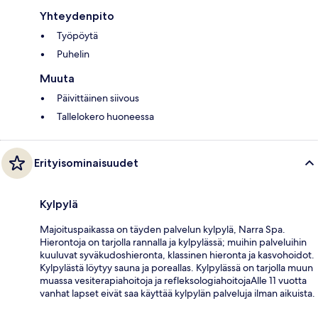
Yhteydenpito
Työpöytä
Puhelin
Muuta
Päivittäinen siivous
Tallelokero huoneessa
Erityisominaisuudet
Kylpylä
Majoituspaikassa on täyden palvelun kylpylä, Narra Spa.
Hierontoja on tarjolla rannalla ja kylpylässä; muihin palveluihin
kuuluvat syväkudoshieronta, klassinen hieronta ja kasvohoidot.
Kylpylästä löytyy sauna ja poreallas. Kylpylässä on tarjolla muun
muassa vesiterapiahoitoja ja refleksologiahoitojaAlle 11 vuotta
vanhat lapset eivät saa käyttää kylpylän palveluja ilman aikuista.