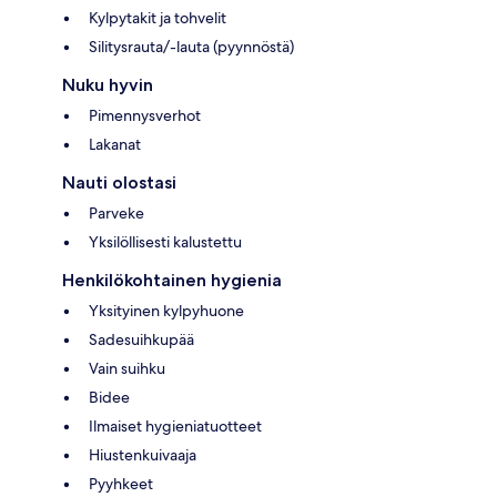
Kylpytakit ja tohvelit
Silitysrauta/-lauta (pyynnöstä)
Nuku hyvin
Pimennysverhot
Lakanat
Nauti olostasi
Parveke
Yksilöllisesti kalustettu
Henkilökohtainen hygienia
Yksityinen kylpyhuone
Sadesuihkupää
Vain suihku
Bidee
Ilmaiset hygieniatuotteet
Hiustenkuivaaja
Pyyhkeet