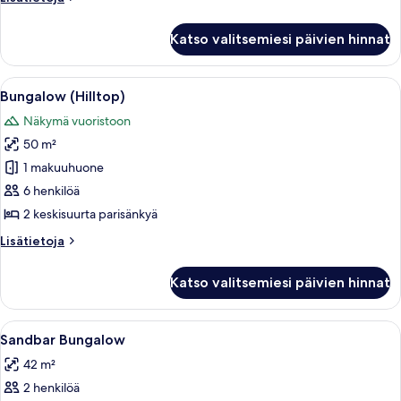
kuvat
huoneesta
Island
Katso valitsemiesi päivien hinnat
Tip
Bungalow
Avaa
Tilava huone, jossa on korkea katto, ru
5
Bungalow (Hilltop)
kaikki
Näkymä vuoristoon
huonetyypin
50 m²
Bungalow
(Hilltop)
1 makuuhuone
kuvat
6 henkilöä
2 keskisuurta parisänkyä
Lisätietoja
Lisätietoja
huoneesta
Bungalow
Katso valitsemiesi päivien hinnat
(Hilltop)
Avaa
Hotellihuone, jossa on suuri sänky, tele
7
Sandbar Bungalow
kaikki
42 m²
huonetyypin
2 henkilöä
Sandbar