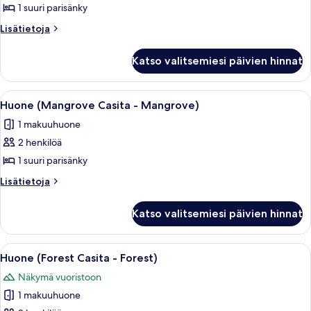
Bungalow
1 suuri parisänky
kuvat
Lisätietoja
Lisätietoja
huoneesta
Sandbar
Katso valitsemiesi päivien hinnat
Bungalow
Avaa
Tilava makuuhuone, jossa on suuri sän
5
Huone (Mangrove Casita - Mangrove)
kaikki
1 makuuhuone
huonetyypin
2 henkilöä
Huone
(Mangrove
1 suuri parisänky
Casita
Lisätietoja
Lisätietoja
-
huoneesta
Huone
Mangrove)
Katso valitsemiesi päivien hinnat
(Mangrove
kuvat
Casita
-
Avaa
Puukehikkoon rakennettu makuuhuone, j
6
Mangrove)
Huone (Forest Casita - Forest)
kaikki
Näkymä vuoristoon
huonetyypin
1 makuuhuone
Huone