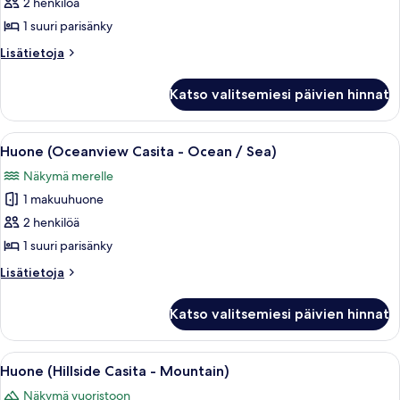
(Forest
2 henkilöä
Casita
1 suuri parisänky
-
Lisätietoja
Lisätietoja
Forest)
huoneesta
kuvat
Huone
Katso valitsemiesi päivien hinnat
(Forest
Casita
-
Avaa
Tilava makuuhuone, jossa on suuri sänk
5
Forest)
Huone (Oceanview Casita - Ocean / Sea)
kaikki
Näkymä merelle
huonetyypin
1 makuuhuone
Huone
(Oceanview
2 henkilöä
Casita
1 suuri parisänky
-
Lisätietoja
Lisätietoja
Ocean
huoneesta
/
Huone
Katso valitsemiesi päivien hinnat
(Oceanview
Sea)
Casita
kuvat
-
Avaa
Tilava makuuhuone, jossa on suuri sänk
5
Ocean
Huone (Hillside Casita - Mountain)
kaikki
/
Näkymä vuoristoon
Sea)