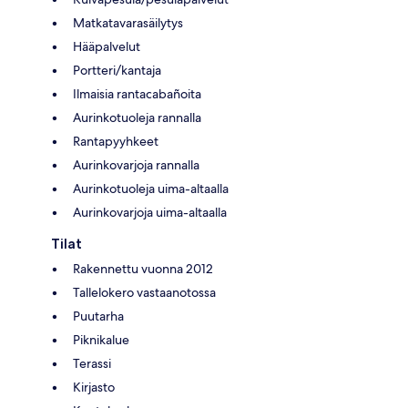
Matkatavarasäilytys
Hääpalvelut
Portteri/kantaja
Ilmaisia rantacabañoita
Aurinkotuoleja rannalla
Rantapyyhkeet
Aurinkovarjoja rannalla
Aurinkotuoleja uima-altaalla
Aurinkovarjoja uima-altaalla
Tilat
Rakennettu vuonna 2012
Tallelokero vastaanotossa
Puutarha
Piknikalue
Terassi
Kirjasto