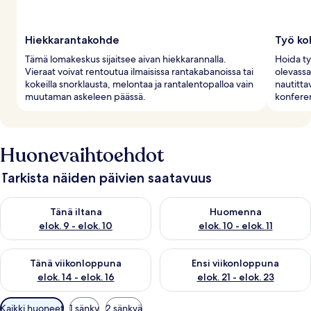
Hiekkarantakohde
Työ koh
Tämä lomakeskus sijaitsee aivan hiekkarannalla.
Hoida ty
Vieraat voivat rentoutua ilmaisissa rantakabanoissa tai
olevassa
kokeilla snorklausta, melontaa ja rantalentopalloa vain
nautitta
muutaman askeleen päässä.
konferen
Huonevaihtoehdot
Tarkista näiden päivien saatavuus
Tarkista tämän illan saatavuus elok. 9 - elok. 10
Tarkista huomisen saatavuus elo
Tänä iltana
Huomenna
elok. 9 - elok. 10
elok. 10 - elok. 11
Tarkista tämän viikonlopun saatavuus elok. 14 - elok. 16
Tarkista ensi viikonlopun saata
Tänä viikonloppuna
Ensi viikonloppuna
elok. 14 - elok. 16
elok. 21 - elok. 23
Huoneille
Kaikki huoneet
1 sänky
2 sänkyä