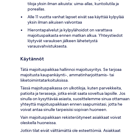
tiloja yksin ilman aikuista: uima-allas, kuntoilutila ja
poreallas.
Alle 11 vuotta vanhat lapset eivät saa käyttää kylpylää
yksin ilman aikuisen valvontaa
Hierontapalvelut ja kylpylähoidot on varattava
majoituspaikasta ennen matkan alkua. Yhteystiedot
löytyvät varauksen jälkeen lähetetystä
varausvahvistuksesta.
Käytännöt
Tätä majoituspaikkaa hallinnoi majoitusyritys. Se tarjoaa
majoitusta kaupankäynti-, ammatinharjoittamis- tai
liiketoimintatarkoituksissa.
Tässä majoituspaikassa on ulkotiloja, kuten parvekkeita,
patioita ja terasseja, jotka eivät saata soveltua lapsille. Jos
sinulla on kysyttävää asiasta, suosittelemme sinua ottamaan
yhteyttä majoituspaikkaan ennen saapumistasi, jotta he
voivat antaa sinulle tarpeisiisi sopivan huoneen.
Vain majoituspaikkaan rekisteröityneet asiakkaat voivat
oleskella huoneissa.
Jotkin tilat eivät välttämättä ole esteettömiä. Asiakkaat