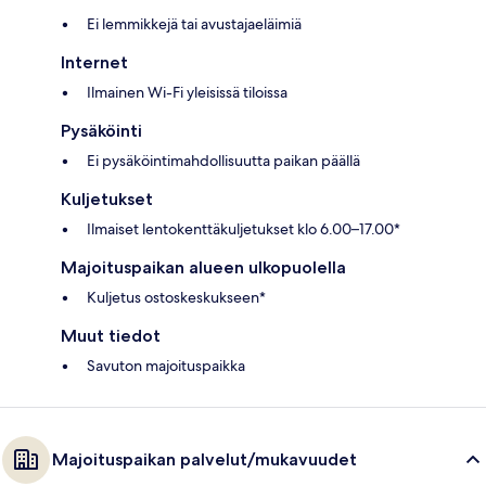
Ei lemmikkejä tai avustajaeläimiä
Internet
Ilmainen Wi-Fi yleisissä tiloissa
Pysäköinti
Ei pysäköintimahdollisuutta paikan päällä
Kuljetukset
Ilmaiset lentokenttäkuljetukset klo 6.00–17.00*
Majoituspaikan alueen ulkopuolella
Kuljetus ostoskeskukseen*
Muut tiedot
Savuton majoituspaikka
Majoituspaikan palvelut/mukavuudet