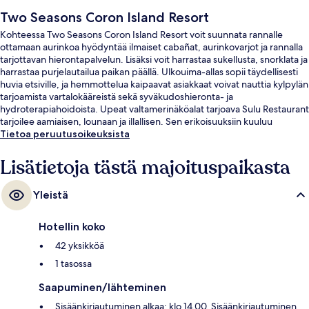
Two Seasons Coron Island Resort
Kohteessa Two Seasons Coron Island Resort voit suunnata rannalle
ottamaan aurinkoa hyödyntää ilmaiset cabañat, aurinkovarjot ja rannalla
tarjottavan hierontapalvelun. Lisäksi voit harrastaa sukellusta, snorklata ja
harrastaa purjelautailua paikan päällä. Ulkouima-allas sopii täydellisesti
huvia etsiville, ja hemmottelua kaipaavat asiakkaat voivat nauttia kylpylän
tarjoamista vartalokääreistä sekä syväkudoshieronta- ja
hydroterapiahoidoista. Upeat valtamerinäköalat tarjoava Sulu Restaurant
tarjoilee aamiaisen, lounaan ja illallisen. Sen erikoisuuksiin kuuluu
kansainvälinen keittiö. Muihin tämän luksusluokan lomakeskuksen
Tietoa peruutusoikeuksista
palveluihin kuuluu ilmaiset lentokenttäkuljetukset, rantabaari ja
kuntokeskus. Matkailijat arvostavat majoituspaikan avuliasta
Lisätietoja tästä majoituspaikasta
henkilökuntaa.
Yleistä
Hotellin koko
42 yksikköä
1 tasossa
Saapuminen/lähteminen
Sisäänkirjautuminen alkaa: klo 14.00. Sisäänkirjautuminen