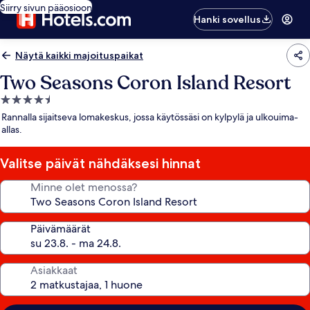
Siirry sivun pääosioon
Hanki sovellus
Näytä kaikki majoituspaikat
Two Seasons Coron Island Resort
4.5
tähden
Rannalla sijaitseva lomakeskus, jossa käytössäsi on kylpylä ja ulkouima-
majoituspaikka
allas.
Valitse päivät nähdäksesi hinnat
Minne olet menossa?
Päivämäärät
Asiakkaat