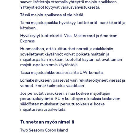
saavat lisätietoja ottamalla yhteyttä majoituspaikkaan.
Yhteystiedot löytyvät varausvahvistuksesta.
Tässä majoituspaikassa ei ole hissiä.
Tämä majoituspaikka hyväksyy luottokortit, pankkikortit ja
käteisen.
Hyväksytyt luottokortit: Visa, Mastercard ja American
Express
Huomaathan, että kulttuuriset normit ja asiakkaisiin
sovellettavat käytännöt voivat poiketa maittain ja
majoituspaikan mukaan. Luetellut käytännöt ovat tämän
majoituspaikan omia käytäntöjä.
Tässä majoitusliikkeessä ei sallita UAV-koneita.
Lomakeskukseen pääsevät vain rekisteröityneet vieraat ja
veneet. Ennakkoilmoitus vaaditaan.
Jos peruutat varauksesi, sinua koskee majoittajan
peruutuskäytäntö. EU:n kuluttajan oikeuksia koskevien
säädösten mukaisesti peruutusoikeus ei koske
majoitusvarauspalveluita.
Tunnetaan myös nimellä
Two Seasons Coron Island