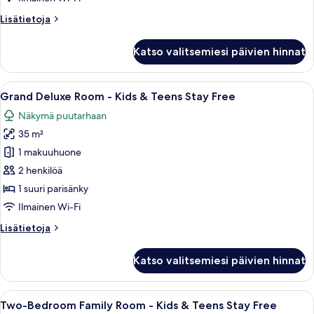
Teens
Lisätietoja
Lisätietoja
Stay
huoneesta
Free
Tavolara
Katso valitsemiesi päivien hinnat
kuvat
Suite
-
Kids
Avaa
Makuuhuone, jossa on sänky, kuvioitu s
9
&
Grand Deluxe Room - Kids & Teens Stay Free
kaikki
Teens
Näkymä puutarhaan
Stay
huonetyypin
Free
35 m²
Grand
Deluxe
1 makuuhuone
Room
2 henkilöä
-
1 suuri parisänky
Kids
Ilmainen Wi-Fi
&
Lisätietoja
Lisätietoja
Teens
huoneesta
Stay
Grand
Katso valitsemiesi päivien hinnat
Free
Deluxe
Room
kuvat
-
Avaa
Hotellihuone, jossa on sänky, työpöytä
9
Kids
Two-Bedroom Family Room - Kids & Teens Stay Free
kaikki