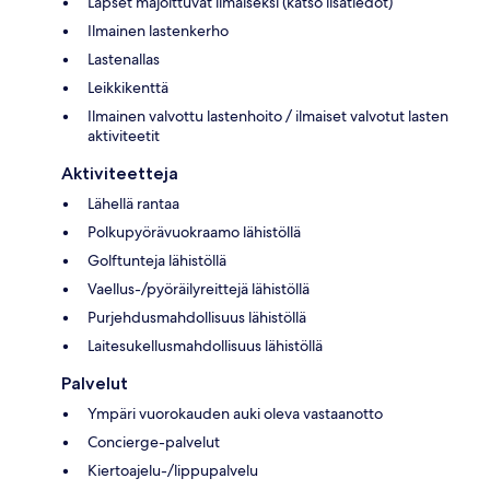
Lapset majoittuvat ilmaiseksi (katso lisätiedot)
Ilmainen lastenkerho
Lastenallas
Leikkikenttä
Ilmainen valvottu lastenhoito / ilmaiset valvotut lasten
aktiviteetit
Aktiviteetteja
Lähellä rantaa
Polkupyörävuokraamo lähistöllä
Golftunteja lähistöllä
Vaellus-/pyöräilyreittejä lähistöllä
Purjehdusmahdollisuus lähistöllä
Laitesukellusmahdollisuus lähistöllä
Palvelut
Ympäri vuorokauden auki oleva vastaanotto
Concierge-palvelut
Kiertoajelu-/lippupalvelu