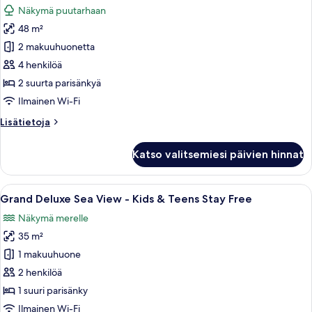
&
Näkymä puutarhaan
Teens
huonetyypin
Stay
48 m²
Two-
Free
Bedroom
2 makuuhuonetta
Family
4 henkilöä
Room
2 suurta parisänkyä
-
Ilmainen Wi-Fi
Kids
Lisätietoja
Lisätietoja
&
huoneesta
Teens
Two-
Katso valitsemiesi päivien hinnat
Stay
Bedroom
Family
Free
Room
Avaa
Hotellihuone, jossa on sänky, työpöyt
kuvat
7
-
Grand Deluxe Sea View - Kids & Teens Stay Free
kaikki
Kids
Näkymä merelle
&
huonetyypin
Teens
35 m²
Grand
Stay
Deluxe
1 makuuhuone
Free
Sea
2 henkilöä
View
1 suuri parisänky
-
Ilmainen Wi-Fi