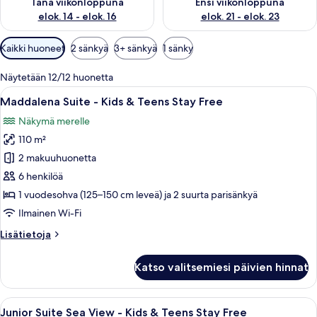
Tänä viikonloppuna
Ensi viikonloppuna
elok. 14 - elok. 16
elok. 21 - elok. 23
Huoneille
Kaikki huoneet
2 sänkyä
3+ sänkyä
1 sänky
saatavilla
olevia
Näytetään 12/12 huonetta
suodattimia
Avaa
Hotellihuone, jossa on sänky, työpöytä,
12
Maddalena Suite - Kids & Teens Stay Free
kaikki
Näkymä merelle
huonetyypin
110 m²
Maddalena
Suite
2 makuuhuonetta
-
6 henkilöä
Kids
1 vuodesohva (125–150 cm leveä) ja 2 suurta parisänkyä
&
Ilmainen Wi-Fi
Teens
Lisätietoja
Lisätietoja
Stay
huoneesta
Free
Maddalena
Katso valitsemiesi päivien hinnat
kuvat
Suite
-
Kids
Avaa
Moderni hotellihuone, jossa on parvek
11
&
Junior Suite Sea View - Kids & Teens Stay Free