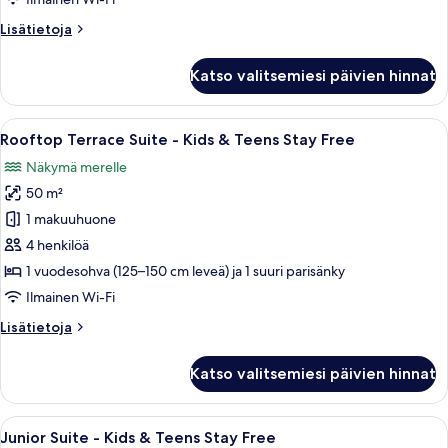
&
Lisätietoja
Lisätietoja
Teens
huoneesta
Stay
San
Katso valitsemiesi päivien hinnat
Free
Pietro
Suite
kuvat
-
Avaa
Moderni olohuone, jossa on litteänäytt
8
Kids
Rooftop Terrace Suite - Kids & Teens Stay Free
kaikki
&
Näkymä merelle
Teens
huonetyypin
Stay
50 m²
Rooftop
Free
Terrace
1 makuuhuone
Suite
4 henkilöä
-
1 vuodesohva (125–150 cm leveä) ja 1 suuri parisänky
Kids
Ilmainen Wi-Fi
&
Lisätietoja
Lisätietoja
Teens
huoneesta
Stay
Rooftop
Katso valitsemiesi päivien hinnat
Free
Terrace
Suite
kuvat
-
Avaa
Hotellihuone, jossa on sänky, työpöytä,
8
Kids
Junior Suite - Kids & Teens Stay Free