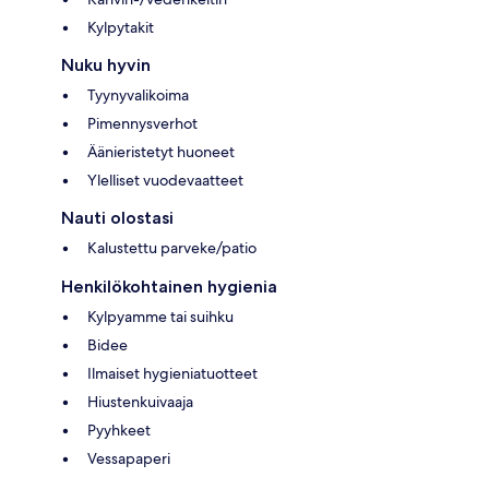
Kylpytakit
Nuku hyvin
Tyynyvalikoima
Pimennysverhot
Äänieristetyt huoneet
Ylelliset vuodevaatteet
Nauti olostasi
Kalustettu parveke/patio
Henkilökohtainen hygienia
Kylpyamme tai suihku
Bidee
Ilmaiset hygieniatuotteet
Hiustenkuivaaja
Pyyhkeet
Vessapaperi