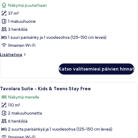
kaikki
&
Näkymä puutarhaan
Teens
huonetyypin
Stay
37 m²
Junior
Free
Suite
1 makuuhuone
-
3 henkilöä
Kids
1 suuri parisänky ja 1 vuodesohva (125–150 cm leveä)
&
Ilmainen Wi-Fi
Teens
Lisätietoja
Lisätietoja
Stay
huoneesta
Free
Junior
Katso valitsemiesi päivien hinnat
kuvat
Suite
-
Kids
Avaa
Hotellihuone, jossa on sänky, työpöytä
11
&
Tavolara Suite - Kids & Teens Stay Free
kaikki
Teens
Näkymä merelle
Stay
huonetyypin
Free
110 m²
Tavolara
Suite
2 makuuhuonetta
-
6 henkilöä
Kids
2 suurta parisänkyä ja 1 vuodesohva (125–150 cm leveä)
&
Ilmainen Wi-Fi