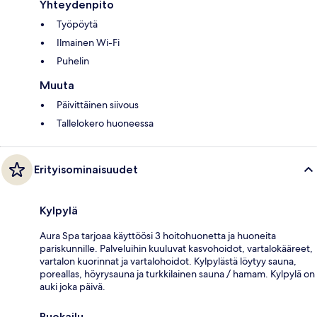
Yhteydenpito
Työpöytä
Ilmainen Wi-Fi
Puhelin
Muuta
Päivittäinen siivous
Tallelokero huoneessa
Erityisominaisuudet
Kylpylä
Aura Spa tarjoaa käyttöösi 3 hoitohuonetta ja huoneita
pariskunnille. Palveluihin kuuluvat kasvohoidot, vartalokääreet,
vartalon kuorinnat ja vartalohoidot. Kylpylästä löytyy sauna,
poreallas, höyrysauna ja turkkilainen sauna / hamam. Kylpylä on
auki joka päivä.
Ruokailu