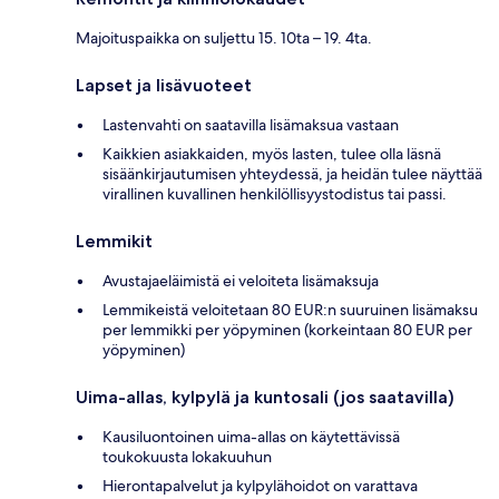
Majoituspaikka on suljettu 15. 10ta – 19. 4ta.
Lapset ja lisävuoteet
Lastenvahti on saatavilla lisämaksua vastaan
Kaikkien asiakkaiden, myös lasten, tulee olla läsnä
sisäänkirjautumisen yhteydessä, ja heidän tulee näyttää
virallinen kuvallinen henkilöllisyystodistus tai passi.
Lemmikit
Avustajaeläimistä ei veloiteta lisämaksuja
Lemmikeistä veloitetaan 80 EUR:n suuruinen lisämaksu
per lemmikki per yöpyminen (korkeintaan 80 EUR per
yöpyminen)
Uima-allas, kylpylä ja kuntosali (jos saatavilla)
Kausiluontoinen uima-allas on käytettävissä
toukokuusta lokakuuhun
Hierontapalvelut ja kylpylähoidot on varattava