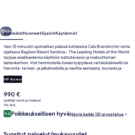
The
Leading
Hotels
llinen
Seuraava
of
93+
Yleistiedot
Huoneet
Sijainti
Käytännöt
the
Vain 15 minuutin ajomatkan päässä kohteesta Cala Brandinchin ranta
World
sijaitseva Baglioni Resort Sardinia - The Leading Hotels of the World
tarjoaa asiakkaidensa käyttöön kattoterassin ja maksuttoman
valokuvagalleria
lastenkerhon. Voit hemmotella itseäsi kylpylässä vartalokääreellä tai
hieronta- tai käsi- ja jalkahoidolla ja nauttia aamiaista, lounasta ja
illallista ravintolassa Italian Restaurant, joka on yksi majoituspaikan 2
ravintolasta. Sen erikoisuuksiin kuuluu italialainen keittiö. Tämän
VIP Access
luksusluokan hotellin muihin palveluihin kuuluu ulkouima-allas,
allasbaari ja kuntoklubi. Matkailijat arvostavat majoituspaikan
Nykyinen
990 €
avuliasta henkilökuntaa.
Ulkouima-allas, aurinkovarjoja, aurink
hinta
sisältää verot ja maksut
on
7.9.–8.9.
990 €
Arvostelut
Poikkeuksellisen hyvä
9,4
Näytä kaikki 121 arvostelua
9,4 kautta 10.
Suositut palvelut/mukavuudet