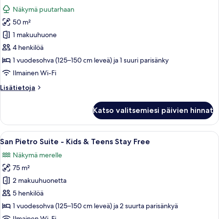
kaikki
&
Näkymä puutarhaan
Teens
huonetyypin
Stay
50 m²
Garden
Free
Family
1 makuuhuone
Suite
4 henkilöä
-
1 vuodesohva (125–150 cm leveä) ja 1 suuri parisänky
Kids
Ilmainen Wi-Fi
&
Lisätietoja
Lisätietoja
Teens
huoneesta
Stay
Garden
Katso valitsemiesi päivien hinnat
Free
Family
Suite
kuvat
-
Avaa
Hotellihuoneessa on sänky, pieni pöytä 
9
Kids
San Pietro Suite - Kids & Teens Stay Free
kaikki
&
Näkymä merelle
Teens
huonetyypin
Stay
75 m²
San
Free
Pietro
2 makuuhuonetta
Suite
5 henkilöä
-
1 vuodesohva (125–150 cm leveä) ja 2 suurta parisänkyä
Kids
Ilmainen Wi-Fi