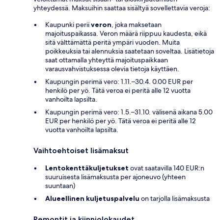
yhteydessä. Maksuihin saattaa sisältyä sovellettavia veroja:
Kaupunki perii
veron
, joka maksetaan
majoituspaikassa. Veron määrä riippuu kaudesta, eikä
sitä välttämättä peritä ympäri vuoden. Muita
poikkeuksia tai alennuksia saatetaan soveltaa. Lisätietoja
saat ottamalla yhteyttä majoituspaikkaan
varausvahvistuksessa olevia tietoja käyttäen.
Kaupungin perimä vero: 1.11.–30.4. 0.00 EUR per
henkilö per yö. Tätä veroa ei peritä alle 12 vuotta
vanhoilta lapsilta.
Kaupungin perimä vero: 1.5.–31.10. välisenä aikana 5.00
EUR per henkilö per yö. Tätä veroa ei peritä alle 12
vuotta vanhoilta lapsilta.
Vaihtoehtoiset lisämaksut
Lentokenttäkuljetukset
ovat saatavilla 140 EUR:n
suuruisesta lisämaksusta per ajoneuvo (yhteen
suuntaan)
Alueellinen kuljetuspalvelu
on tarjolla lisämaksusta
Remontit ja kiinniolokaudet