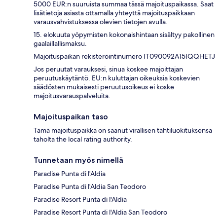
5000 EUR:n suuruista summaa tässä majoituspaikassa. Saat
lisätietoja asiasta ottamalla yhteyttä majoituspaikkaan
varausvahvistuksessa olevien tietojen avulla.
15. elokuuta yöpymisten kokonaishintaan sisältyy pakollinen
gaalaillallismaksu.
Majoituspaikan rekisteröintinumero IT090092A15IQQHETJ
Jos peruutat varauksesi, sinua koskee majoittajan
peruutuskäytäntö. EU:n kuluttajan oikeuksia koskevien
säädösten mukaisesti peruutusoikeus ei koske
majoitusvarauspalveluita.
Majoituspaikan taso
Tämä majoituspaikka on saanut virallisen tähtiluokituksensa
taholta the local rating authority.
Tunnetaan myös nimellä
Paradise Punta di l'Aldia
Paradise Punta di l'Aldia San Teodoro
Paradise Resort Punta di l'Aldia
Paradise Resort Punta di l'Aldia San Teodoro