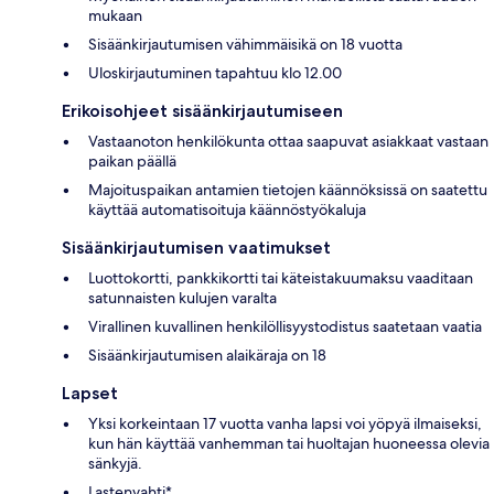
mukaan
Sisäänkirjautumisen vähimmäisikä on 18 vuotta
Uloskirjautuminen tapahtuu klo 12.00
Erikoisohjeet sisäänkirjautumiseen
Vastaanoton henkilökunta ottaa saapuvat asiakkaat vastaan
paikan päällä
Majoituspaikan antamien tietojen käännöksissä on saatettu
käyttää automatisoituja käännöstyökaluja
Sisäänkirjautumisen vaatimukset
Luottokortti, pankkikortti tai käteistakuumaksu vaaditaan
satunnaisten kulujen varalta
Virallinen kuvallinen henkilöllisyystodistus saatetaan vaatia
Sisäänkirjautumisen alaikäraja on 18
Lapset
Yksi korkeintaan 17 vuotta vanha lapsi voi yöpyä ilmaiseksi,
kun hän käyttää vanhemman tai huoltajan huoneessa olevia
sänkyjä.
Lastenvahti*