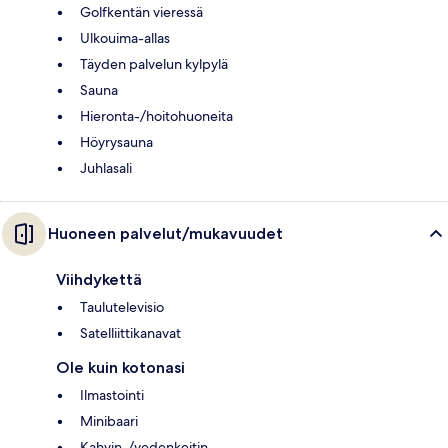
Golfkentän vieressä
Ulkouima-allas
Täyden palvelun kylpylä
Sauna
Hieronta-/hoitohuoneita
Höyrysauna
Juhlasali
Huoneen palvelut/mukavuudet
Viihdykettä
Taulutelevisio
Satelliittikanavat
Ole kuin kotonasi
Ilmastointi
Minibaari
Kahvin-/vedenkeitin