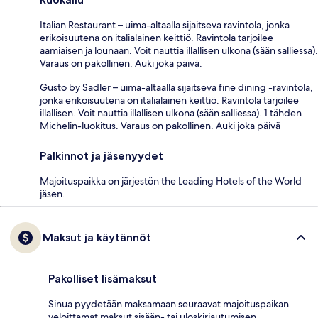
Italian Restaurant – uima-altaalla sijaitseva ravintola, jonka
erikoisuutena on italialainen keittiö. Ravintola tarjoilee
aamiaisen ja lounaan. Voit nauttia illallisen ulkona (sään salliessa).
Varaus on pakollinen. Auki joka päivä.
Gusto by Sadler – uima-altaalla sijaitseva fine dining -ravintola,
jonka erikoisuutena on italialainen keittiö. Ravintola tarjoilee
illallisen. Voit nauttia illallisen ulkona (sään salliessa). 1 tähden
Michelin-luokitus. Varaus on pakollinen. Auki joka päivä
Palkinnot ja jäsenyydet
Majoituspaikka on järjestön the Leading Hotels of the World
jäsen.
Maksut ja käytännöt
Pakolliset lisämaksut
Sinua pyydetään maksamaan seuraavat majoituspaikan
veloittamat maksut sisään- tai uloskirjautumisen