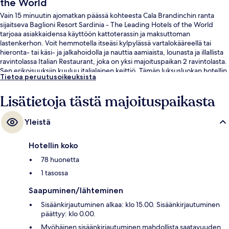
the World
Vain 15 minuutin ajomatkan päässä kohteesta Cala Brandinchin ranta
sijaitseva Baglioni Resort Sardinia - The Leading Hotels of the World
tarjoaa asiakkaidensa käyttöön kattoterassin ja maksuttoman
lastenkerhon. Voit hemmotella itseäsi kylpylässä vartalokääreellä tai
hieronta- tai käsi- ja jalkahoidolla ja nauttia aamiaista, lounasta ja illallista
ravintolassa Italian Restaurant, joka on yksi majoituspaikan 2 ravintolasta.
Sen erikoisuuksiin kuuluu italialainen keittiö. Tämän luksusluokan hotellin
Tietoa peruutusoikeuksista
muihin palveluihin kuuluu ulkouima-allas, allasbaari ja kuntoklubi.
Matkailijat arvostavat majoituspaikan avuliasta henkilökuntaa.
Lisätietoja tästä majoituspaikasta
Yleistä
Hotellin koko
78 huonetta
1 tasossa
Saapuminen/lähteminen
Sisäänkirjautuminen alkaa: klo 15.00. Sisäänkirjautuminen
päättyy: klo 0.00.
Myöhäinen sisäänkirjautuminen mahdollista saatavuuden