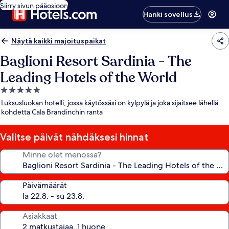
Siirry sivun pääosioon
Hanki sovellus
Näytä kaikki majoituspaikat
Baglioni Resort Sardinia - The
Leading Hotels of the World
5.0
tähden
Luksusluokan hotelli, jossa käytössäsi on kylpylä ja joka sijaitsee lähellä
majoituspaikka
kohdetta Cala Brandinchin ranta
Valitse päivät nähdäksesi hinnat
Minne olet menossa?
Päivämäärät
Asiakkaat