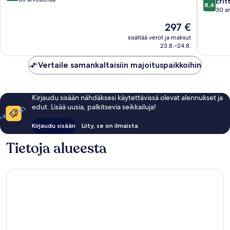
8.4
Erit
8,4
membe
10,
kautta
30 a
of
Loistava,
10,
Hinta
297 €
Small
85
Erittäin
on
Luxury
arvostelua
hyvä,
sisältää verot ja maksut
297 €
Hotels
23.8.–24.8.
30
of
arvostel
the
Vertaile samankaltaisiin majoituspaikkoihin
World
San
Teodoro
Kirjaudu sisään nähdäksesi käytettävissä olevat alennukset ja
edut. Lisää uusia, palkitsevia seikkailuja!
Kirjaudu sisään
Liity, se on ilmaista
Tietoja alueesta