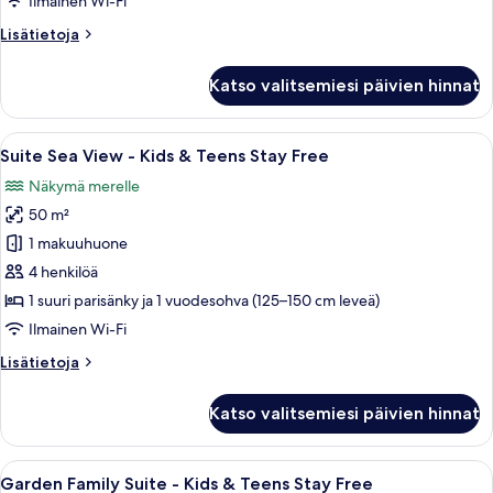
Ilmainen Wi-Fi
Teens
Lisätietoja
Lisätietoja
Stay
huoneesta
Free
Superior
Katso valitsemiesi päivien hinnat
kuvat
Room
-
Kids
Avaa
Moderni hotellihuone, jossa on suuri sä
9
&
Suite Sea View - Kids & Teens Stay Free
kaikki
Teens
Näkymä merelle
Stay
huonetyypin
Free
50 m²
Suite
Sea
1 makuuhuone
View
4 henkilöä
-
1 suuri parisänky ja 1 vuodesohva (125–150 cm leveä)
Kids
Ilmainen Wi-Fi
&
Lisätietoja
Lisätietoja
Teens
huoneesta
Stay
Suite
Katso valitsemiesi päivien hinnat
Free
Sea
View
kuvat
-
Avaa
Moderni olohuone, jossa on sohva, kasv
7
Kids
Garden Family Suite - Kids & Teens Stay Free