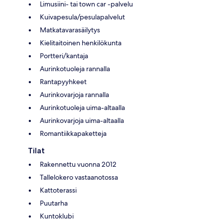
Limusiini- tai town car -palvelu
Kuivapesula/pesulapalvelut
Matkatavarasäilytys
Kielitaitoinen henkilökunta
Portteri/kantaja
Aurinkotuoleja rannalla
Rantapyyhkeet
Aurinkovarjoja rannalla
Aurinkotuoleja uima-altaalla
Aurinkovarjoja uima-altaalla
Romantiikkapaketteja
Tilat
Rakennettu vuonna 2012
Tallelokero vastaanotossa
Kattoterassi
Puutarha
Kuntoklubi