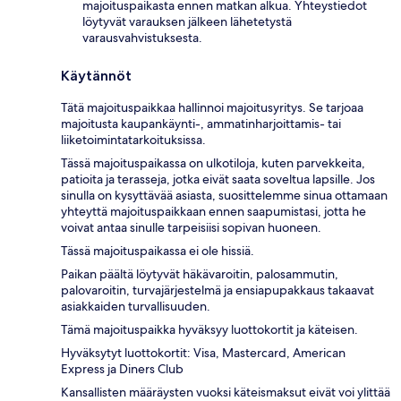
majoituspaikasta ennen matkan alkua. Yhteystiedot
löytyvät varauksen jälkeen lähetetystä
varausvahvistuksesta.
Käytännöt
Tätä majoituspaikkaa hallinnoi majoitusyritys. Se tarjoaa
majoitusta kaupankäynti-, ammatinharjoittamis- tai
liiketoimintatarkoituksissa.
Tässä majoituspaikassa on ulkotiloja, kuten parvekkeita,
patioita ja terasseja, jotka eivät saata soveltua lapsille. Jos
sinulla on kysyttävää asiasta, suosittelemme sinua ottamaan
yhteyttä majoituspaikkaan ennen saapumistasi, jotta he
voivat antaa sinulle tarpeisiisi sopivan huoneen.
Tässä majoituspaikassa ei ole hissiä.
Paikan päältä löytyvät häkävaroitin, palosammutin,
palovaroitin, turvajärjestelmä ja ensiapupakkaus takaavat
asiakkaiden turvallisuuden.
Tämä majoituspaikka hyväksyy luottokortit ja käteisen.
Hyväksytyt luottokortit: Visa, Mastercard, American
Express ja Diners Club
Kansallisten määräysten vuoksi käteismaksut eivät voi ylittää