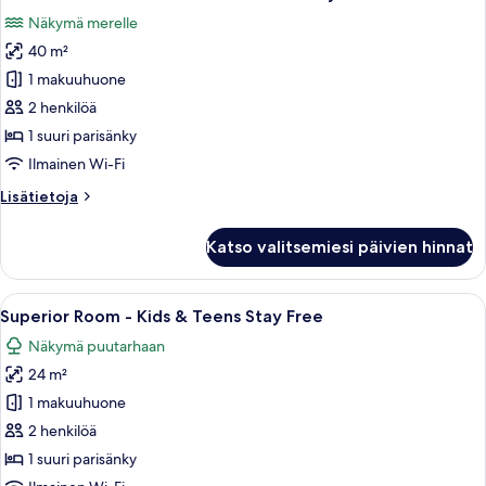
kaikki
Teens
Näkymä merelle
Stay
huonetyypin
Free
40 m²
Junior
Suite
1 makuuhuone
Sea
2 henkilöä
View
1 suuri parisänky
-
Ilmainen Wi-Fi
Kids
Lisätietoja
Lisätietoja
&
huoneesta
Teens
Junior
Katso valitsemiesi päivien hinnat
Stay
Suite
Sea
Free
View
Avaa
Hotellihuone, jossa on sänky, työpöytä,
kuvat
7
-
Superior Room - Kids & Teens Stay Free
kaikki
Kids
Näkymä puutarhaan
&
huonetyypin
Teens
24 m²
Superior
Stay
Room
1 makuuhuone
Free
-
2 henkilöä
Kids
1 suuri parisänky
&