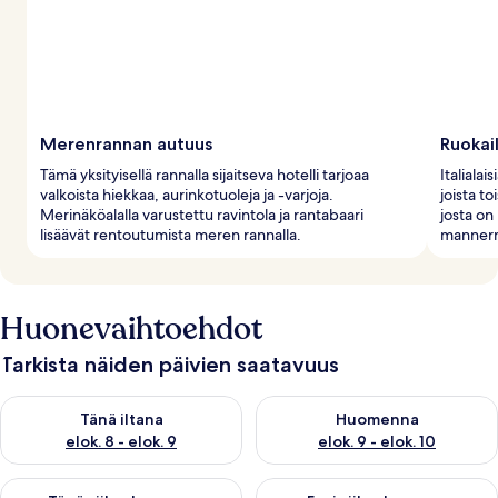
Merenrannan autuus
Ruokail
Tämä yksityisellä rannalla sijaitseva hotelli tarjoaa
Italialai
valkoista hiekkaa, aurinkotuoleja ja -varjoja.
joista t
Merinäköalalla varustettu ravintola ja rantabaari
josta on
lisäävät rentoutumista meren rannalla.
mannerm
Huonevaihtoehdot
Tarkista näiden päivien saatavuus
Tarkista tämän illan saatavuus elok. 8 - elok. 9
Tarkista huomisen saatavuus el
Tänä iltana
Huomenna
elok. 8 - elok. 9
elok. 9 - elok. 10
Tarkista tämän viikonlopun saatavuus elok. 14 - elok. 16
Tarkista ensi viikonlopun saata