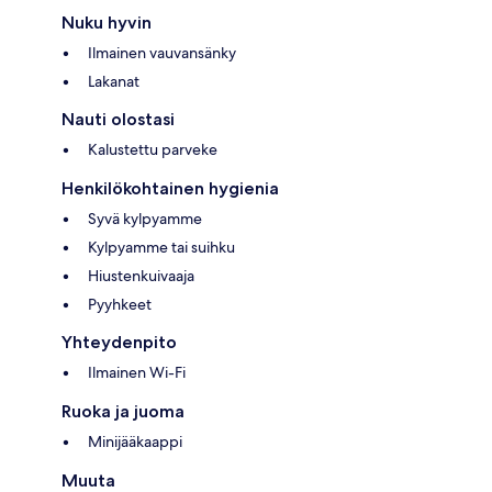
Nuku hyvin
Ilmainen vauvansänky
Lakanat
Nauti olostasi
Kalustettu parveke
Henkilökohtainen hygienia
Syvä kylpyamme
Kylpyamme tai suihku
Hiustenkuivaaja
Pyyhkeet
Yhteydenpito
Ilmainen Wi-Fi
Ruoka ja juoma
Minijääkaappi
Muuta