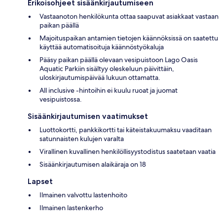
Erikoisohjeet sisäänkirjautumiseen
Vastaanoton henkilökunta ottaa saapuvat asiakkaat vastaan
paikan päällä
Majoituspaikan antamien tietojen käännöksissä on saatettu
käyttää automatisoituja käännöstyökaluja
Pääsy paikan päällä olevaan vesipuistoon Lago Oasis
Aquatic Parkiin sisältyy oleskeluun päivittäin,
uloskirjautumispäivää lukuun ottamatta.
All inclusive -hintoihin ei kuulu ruoat ja juomat
vesipuistossa.
Sisäänkirjautumisen vaatimukset
Luottokortti, pankkikortti tai käteistakuumaksu vaaditaan
satunnaisten kulujen varalta
Virallinen kuvallinen henkilöllisyystodistus saatetaan vaatia
Sisäänkirjautumisen alaikäraja on 18
Lapset
Ilmainen valvottu lastenhoito
Ilmainen lastenkerho