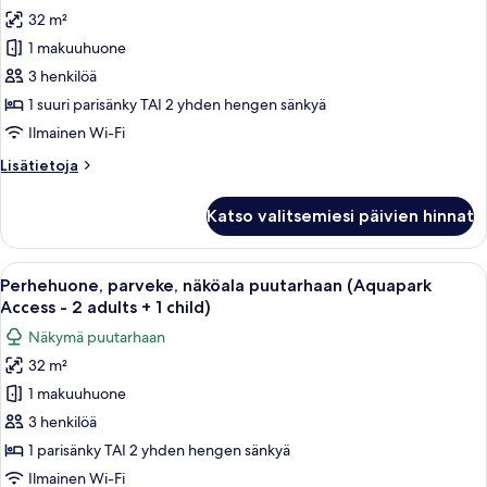
Kahden
32 m²
hengen
1 makuuhuone
standard-
huone,
3 henkilöä
parveke,
1 suuri parisänky TAI 2 yhden hengen sänkyä
näköala
Ilmainen Wi-Fi
puutarhaan
Lisätietoja
Lisätietoja
(Aquapark
huoneesta
Access
Kahden
Katso valitsemiesi päivien hinnat
hengen
-
standard-
2
huone,
Avaa
Hotellihuone, jossa on kaksi sänkyä, pa
adults
8
parveke,
Perhehuone, parveke, näköala puutarhaan (Aquapark
kaikki
+
näköala
Access - 2 adults + 1 child)
puutarhaan
huonetyypin
1
Näkymä puutarhaan
(Aquapark
Perhehuone,
child)
Access
32 m²
parveke,
kuvat
-
1 makuuhuone
näköala
2
adults
puutarhaan
3 henkilöä
+
(Aquapark
1 parisänky TAI 2 yhden hengen sänkyä
1
Access
child)
Ilmainen Wi-Fi