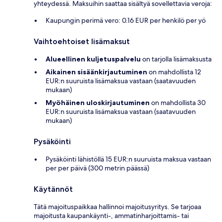
yhteydessä. Maksuihin saattaa sisältyä sovellettavia veroja:
Kaupungin perimä vero: 0.16 EUR per henkilö per yö
Vaihtoehtoiset lisämaksut
Alueellinen kuljetuspalvelu
on tarjolla lisämaksusta
Aikainen sisäänkirjautuminen
on mahdollista 12
EUR:n suuruista lisämaksua vastaan (saatavuuden
mukaan)
Myöhäinen uloskirjautuminen
on mahdollista 30
EUR:n suuruista lisämaksua vastaan (saatavuuden
mukaan)
Pysäköinti
Pysäköinti lähistöllä 15 EUR:n suuruista maksua vastaan
per per päivä (300 metrin päässä)
Käytännöt
Tätä majoituspaikkaa hallinnoi majoitusyritys. Se tarjoaa
majoitusta kaupankäynti-, ammatinharjoittamis- tai