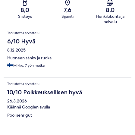
8,0
7,6
8,0
Siisteys
Sijainti
Henkilökunta ja
palvelu
Arvostelut
Tarkistettu arvostelu
6/10 Hyvä
8.12.2025
Huoneen sänky ja ruoka
Mikko, 7 yön matka
Tarkistettu arvostelu
10/10 Poikkeuksellisen hyvä
26.3.2026
Käännä Googlen avulla
Pool sehr gut