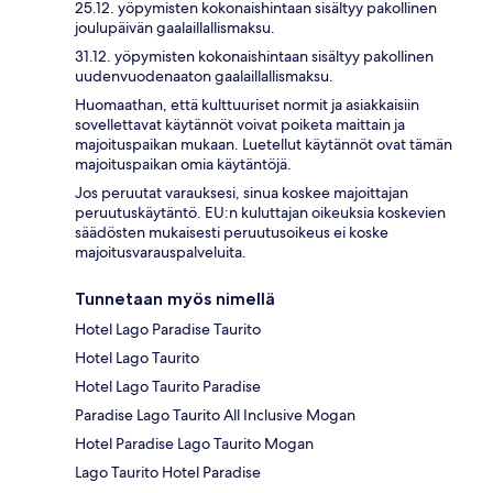
25.12. yöpymisten kokonaishintaan sisältyy pakollinen
joulupäivän gaalaillallismaksu.
31.12. yöpymisten kokonaishintaan sisältyy pakollinen
uudenvuodenaaton gaalaillallismaksu.
Huomaathan, että kulttuuriset normit ja asiakkaisiin
sovellettavat käytännöt voivat poiketa maittain ja
majoituspaikan mukaan. Luetellut käytännöt ovat tämän
majoituspaikan omia käytäntöjä.
Jos peruutat varauksesi, sinua koskee majoittajan
peruutuskäytäntö. EU:n kuluttajan oikeuksia koskevien
säädösten mukaisesti peruutusoikeus ei koske
majoitusvarauspalveluita.
Tunnetaan myös nimellä
Hotel Lago Paradise Taurito
Hotel Lago Taurito
Hotel Lago Taurito Paradise
Paradise Lago Taurito All Inclusive Mogan
Hotel Paradise Lago Taurito Mogan
Lago Taurito Hotel Paradise