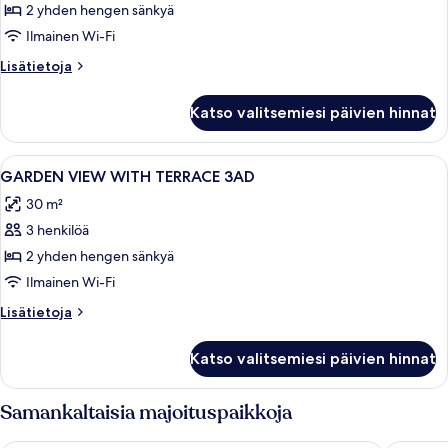
view
2 yhden hengen sänkyä
with
Ilmainen Wi-Fi
terrace
Lisätietoja
Lisätietoja
2ad+1CH.
huoneesta
kuvat
garden
Katso valitsemiesi päivien hinnat
view
with
terrace
Avaa
Tallelokero huoneessa, ilmaiset vauva
5
2ad+1CH.
GARDEN VIEW WITH TERRACE 3AD
kaikki
30 m²
huonetyypin
3 henkilöä
GARDEN
VIEW
2 yhden hengen sänkyä
WITH
Ilmainen Wi-Fi
TERRACE
Lisätietoja
Lisätietoja
3AD
huoneesta
kuvat
GARDEN
Katso valitsemiesi päivien hinnat
VIEW
WITH
TERRACE
Samankaltaisia majoituspaikkoja
3AD