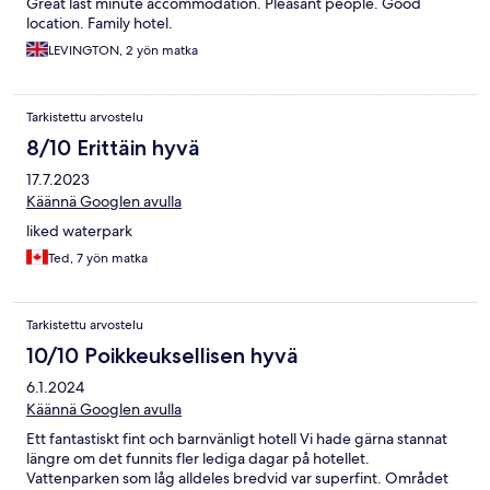
Great last minute accommodation. Pleasant people. Good
location. Family hotel.
LEVINGTON, 2 yön matka
Tarkistettu arvostelu
8/10 Erittäin hyvä
17.7.2023
Käännä Googlen avulla
liked waterpark
Ted, 7 yön matka
Tarkistettu arvostelu
10/10 Poikkeuksellisen hyvä
6.1.2024
Käännä Googlen avulla
Ett fantastiskt fint och barnvänligt hotell Vi hade gärna stannat
längre om det funnits fler lediga dagar på hotellet.
Vattenparken som låg alldeles bredvid var superfint. Området