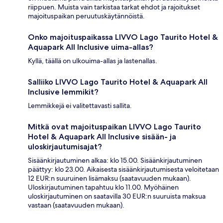
riippuen. Muista vain tarkistaa tarkat ehdot ja rajoitukset
majoituspaikan peruutuskäytännöistä.
Onko majoituspaikassa LIVVO Lago Taurito Hotel &
Aquapark All Inclusive uima-allas?
Kyllä, täällä on ulkouima-allas ja lastenallas.
Salliiko LIVVO Lago Taurito Hotel & Aquapark All
Inclusive lemmikit?
Lemmikkejä ei valitettavasti sallita.
Mitkä ovat majoituspaikan LIVVO Lago Taurito
Hotel & Aquapark All Inclusive sisään- ja
uloskirjautumisajat?
Sisäänkirjautuminen alkaa: klo 15.00. Sisäänkirjautuminen
päättyy: klo 23.00. Aikaisesta sisäänkirjautumisesta veloitetaan
12 EUR:n suuruinen lisämaksu (saatavuuden mukaan).
Uloskirjautuminen tapahtuu klo 11.00. Myöhäinen
uloskirjautuminen on saatavilla 30 EUR:n suuruista maksua
vastaan (saatavuuden mukaan).