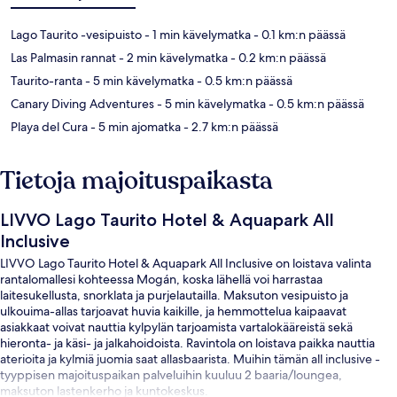
Lago Taurito -vesipuisto
- 1 min kävelymatka
- 0.1 km:n päässä
Las Palmasin rannat
- 2 min kävelymatka
- 0.2 km:n päässä
Taurito-ranta
- 5 min kävelymatka
- 0.5 km:n päässä
Canary Diving Adventures
- 5 min kävelymatka
- 0.5 km:n päässä
Playa del Cura
- 5 min ajomatka
- 2.7 km:n päässä
Tietoja majoituspaikasta
LIVVO Lago Taurito Hotel & Aquapark All
Inclusive
LIVVO Lago Taurito Hotel & Aquapark All Inclusive on loistava valinta
rantalomallesi kohteessa Mogán, koska lähellä voi harrastaa
laitesukellusta, snorklata ja purjelautailla. Maksuton vesipuisto ja
ulkouima-allas tarjoavat huvia kaikille, ja hemmottelua kaipaavat
asiakkaat voivat nauttia kylpylän tarjoamista vartalokääreistä sekä
hieronta- ja käsi- ja jalkahoidoista. Ravintola on loistava paikka nauttia
aterioita ja kylmiä juomia saat allasbaarista. Muihin tämän all inclusive -
tyyppisen majoituspaikan palveluihin kuuluu 2 baaria/loungea,
maksuton lastenkerho ja kuntokeskus.