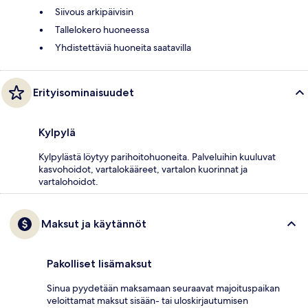
Siivous arkipäivisin
Tallelokero huoneessa
Yhdistettäviä huoneita saatavilla
Erityisominaisuudet
Kylpylä
Kylpylästä löytyy parihoitohuoneita. Palveluihin kuuluvat
kasvohoidot, vartalokääreet, vartalon kuorinnat ja
vartalohoidot.
Maksut ja käytännöt
Pakolliset lisämaksut
Sinua pyydetään maksamaan seuraavat majoituspaikan
veloittamat maksut sisään- tai uloskirjautumisen