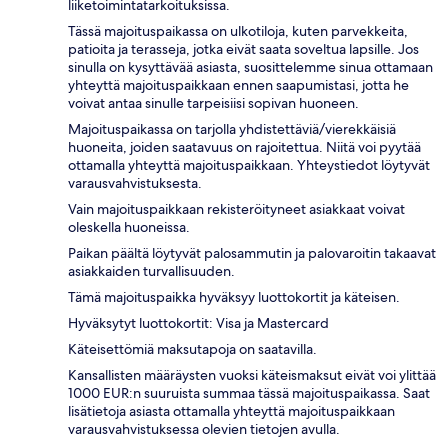
liiketoimintatarkoituksissa.
Tässä majoituspaikassa on ulkotiloja, kuten parvekkeita,
patioita ja terasseja, jotka eivät saata soveltua lapsille. Jos
sinulla on kysyttävää asiasta, suosittelemme sinua ottamaan
yhteyttä majoituspaikkaan ennen saapumistasi, jotta he
voivat antaa sinulle tarpeisiisi sopivan huoneen.
Majoituspaikassa on tarjolla yhdistettäviä/vierekkäisiä
huoneita, joiden saatavuus on rajoitettua. Niitä voi pyytää
ottamalla yhteyttä majoituspaikkaan. Yhteystiedot löytyvät
varausvahvistuksesta.
Vain majoituspaikkaan rekisteröityneet asiakkaat voivat
oleskella huoneissa.
Paikan päältä löytyvät palosammutin ja palovaroitin takaavat
asiakkaiden turvallisuuden.
Tämä majoituspaikka hyväksyy luottokortit ja käteisen.
Hyväksytyt luottokortit: Visa ja Mastercard
Käteisettömiä maksutapoja on saatavilla.
Kansallisten määräysten vuoksi käteismaksut eivät voi ylittää
1000 EUR:n suuruista summaa tässä majoituspaikassa. Saat
lisätietoja asiasta ottamalla yhteyttä majoituspaikkaan
varausvahvistuksessa olevien tietojen avulla.