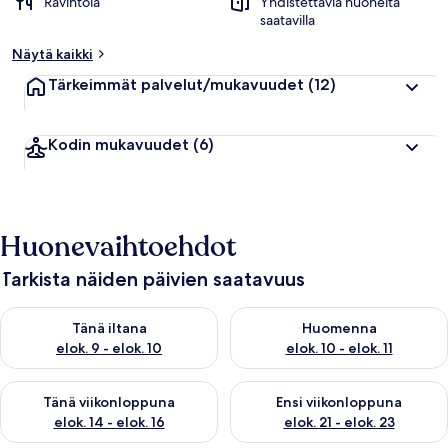
Ravintola
Yhdistettäviä huoneita
saatavilla
Näytä kaikki
Tärkeimmät palvelut/mukavuudet
(12)
Kodin mukavuudet
(6)
Huonevaihtoehdot
Tarkista näiden päivien saatavuus
Tarkista tämän illan saatavuus elok. 9 - elok. 10
Tarkista huomisen saatavuus elo
Tänä iltana
Huomenna
elok. 9 - elok. 10
elok. 10 - elok. 11
Tarkista tämän viikonlopun saatavuus elok. 14 - elok. 16
Tarkista ensi viikonlopun saata
Tänä viikonloppuna
Ensi viikonloppuna
elok. 14 - elok. 16
elok. 21 - elok. 23