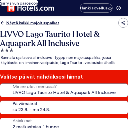
Siirry sivun pääosioon
Hanki sovellus
Näytä kaikki majoituspaikat
LIVVO Lago Taurito Hotel &
Aquapark All Inclusive
3.0
tähden
Rannalla sijaitseva all inclusive -tyyppinen majoituspaikka, jossa
majoituspaikka
käytössäsi on ilmainen vesipuisto; Lago Taurito -vesipuisto lähellä
Valitse päivät nähdäksesi hinnat
Minne olet menossa?
Päivämäärät
Asiakkaat