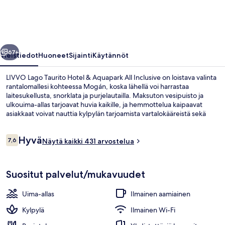
&
Aquapark
All
llinen
Seuraava
Inclusive
67+
Yleistiedot
Huoneet
Sijainti
Käytännöt
valokuvagalleria
LIVVO Lago Taurito Hotel & Aquapark All Inclusive on loistava valinta
rantalomallesi kohteessa Mogán, koska lähellä voi harrastaa
laitesukellusta, snorklata ja purjelautailla. Maksuton vesipuisto ja
ulkouima-allas tarjoavat huvia kaikille, ja hemmottelua kaipaavat
asiakkaat voivat nauttia kylpylän tarjoamista vartalokääreistä sekä
hieronta- ja käsi- ja jalkahoidoista. Ravintola on loistava paikka nauttia
aterioita ja kylmiä juomia saat allasbaarista. Muihin tämän all inclusive
Arvostelut
Hyvä
-tyyppisen majoituspaikan palveluihin kuuluu 2 baaria/loungea,
7,6
Näytä kaikki 431 arvostelua
7,6 kautta 10.
maksuton lastenkerho ja kuntokeskus.
Ilmakuva
Suositut palvelut/mukavuudet
Uima-allas
Ilmainen aamiainen
Kylpylä
Ilmainen Wi-Fi