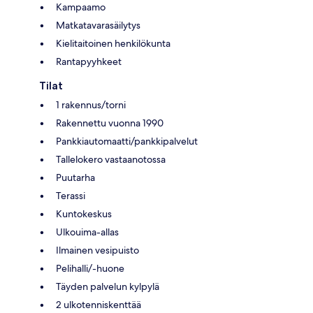
Kampaamo
Matkatavarasäilytys
Kielitaitoinen henkilökunta
Rantapyyhkeet
Tilat
1 rakennus/torni
Rakennettu vuonna 1990
Pankkiautomaatti/pankkipalvelut
Tallelokero vastaanotossa
Puutarha
Terassi
Kuntokeskus
Ulkouima-allas
Ilmainen vesipuisto
Pelihalli/-huone
Täyden palvelun kylpylä
2 ulkotenniskenttää