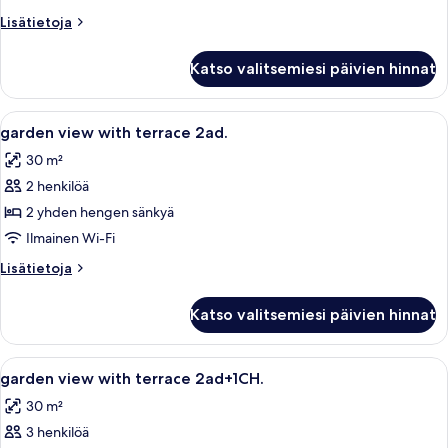
-
Lisätietoja
Lisätietoja
2
huoneesta
adults
Perhehuone,
Katso valitsemiesi päivien hinnat
parveke,
+
näköala
1
puutarhaan
Avaa
Tallelokero huoneessa, ilmaiset vauva
child)
5
(Aquapark
garden view with terrace 2ad.
kaikki
kuvat
Access
30 m²
-
huonetyypin
2
2 henkilöä
garden
adults
view
2 yhden hengen sänkyä
+
with
1
Ilmainen Wi-Fi
child)
terrace
Lisätietoja
Lisätietoja
2ad.
huoneesta
kuvat
garden
Katso valitsemiesi päivien hinnat
view
with
terrace
Avaa
Tallelokero huoneessa, ilmaiset vauva
5
2ad.
garden view with terrace 2ad+1CH.
kaikki
30 m²
huonetyypin
3 henkilöä
garden