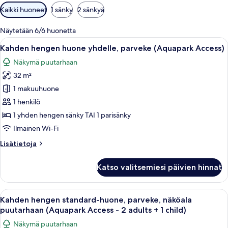
Huoneille
Kaikki huoneet
1 sänky
2 sänkyä
saatavilla
olevia
Näytetään 6/6 huonetta
suodattimia
Avaa
Hotellihuone, jossa on kaksi sänkyä, par
5
Kahden hengen huone yhdelle, parveke (Aquapark Access)
kaikki
Näkymä puutarhaan
huonetyypin
32 m²
Kahden
hengen
1 makuuhuone
huone
1 henkilö
yhdelle,
1 yhden hengen sänky TAI 1 parisänky
parveke
Ilmainen Wi-Fi
(Aquapark
Lisätietoja
Lisätietoja
Access)
huoneesta
kuvat
Kahden
Katso valitsemiesi päivien hinnat
hengen
huone
yhdelle,
Avaa
Hotellihuone, jossa on kaksi sänkyä, par
5
parveke
Kahden hengen standard-huone, parveke, näköala
kaikki
(Aquapark
puutarhaan (Aquapark Access - 2 adults + 1 child)
Access)
huonetyypin
Näkymä puutarhaan