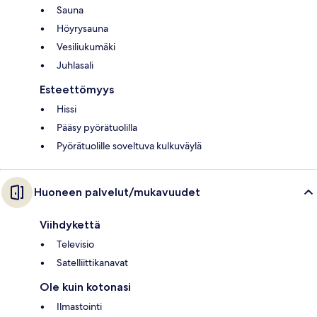
Sauna
Höyrysauna
Vesiliukumäki
Juhlasali
Esteettömyys
Hissi
Pääsy pyörätuolilla
Pyörätuolille soveltuva kulkuväylä
Huoneen palvelut/mukavuudet
Viihdykettä
Televisio
Satelliittikanavat
Ole kuin kotonasi
Ilmastointi