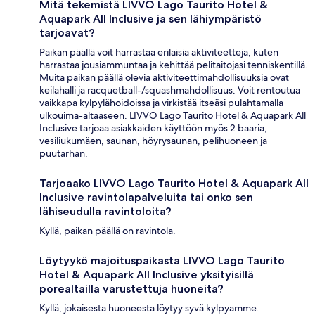
Mitä tekemistä LIVVO Lago Taurito Hotel &
Aquapark All Inclusive ja sen lähiympäristö
tarjoavat?
Paikan päällä voit harrastaa erilaisia aktiviteetteja, kuten
harrastaa jousiammuntaa ja kehittää pelitaitojasi tenniskentillä.
Muita paikan päällä olevia aktiviteettimahdollisuuksia ovat
keilahalli ja racquetball-/squashmahdollisuus. Voit rentoutua
vaikkapa kylpylähoidoissa ja virkistää itseäsi pulahtamalla
ulkouima-altaaseen. LIVVO Lago Taurito Hotel & Aquapark All
Inclusive tarjoaa asiakkaiden käyttöön myös 2 baaria,
vesiliukumäen, saunan, höyrysaunan, pelihuoneen ja
puutarhan.
Tarjoaako LIVVO Lago Taurito Hotel & Aquapark All
Inclusive ravintolapalveluita tai onko sen
lähiseudulla ravintoloita?
Kyllä, paikan päällä on ravintola.
Löytyykö majoituspaikasta LIVVO Lago Taurito
Hotel & Aquapark All Inclusive yksityisillä
porealtailla varustettuja huoneita?
Kyllä, jokaisesta huoneesta löytyy syvä kylpyamme.