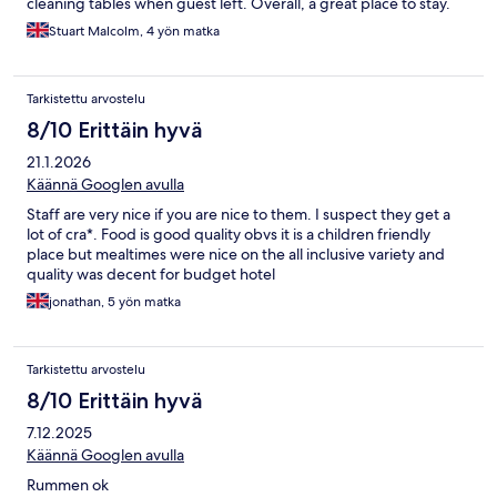
cleaning tables when guest left. Overall, a great place to stay.
Stuart Malcolm, 4 yön matka
Tarkistettu arvostelu
8/10 Erittäin hyvä
21.1.2026
Käännä Googlen avulla
Staff are very nice if you are nice to them. I suspect they get a
lot of cra*. Food is good quality obvs it is a children friendly
place but mealtimes were nice on the all inclusive variety and
quality was decent for budget hotel
jonathan, 5 yön matka
Tarkistettu arvostelu
8/10 Erittäin hyvä
7.12.2025
Käännä Googlen avulla
Rummen ok