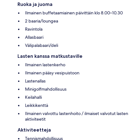
Ruoka ja juoma
Ilmainen buffetaamiainen päivittäin klo 8.00–10.30
2 baaria/loungea
Ravintola
Allasbaari
Välipalabaari/deli
Lasten kanssa matkustaville
Ilmainen lastenkerho
Ilmainen pääsy vesipuistoon
Lastenallas
Minigolfmahdollisuus
Keilahalli
Leikkikenttä
Ilmainen valvottu lastenhoito / ilmaiset valvotut lasten
aktiviteetit
Aktiviteetteja
Tennismahdollisuus