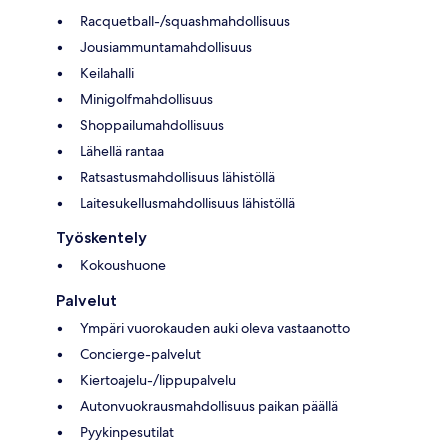
Racquetball-/squashmahdollisuus
Jousiammuntamahdollisuus
Keilahalli
Minigolfmahdollisuus
Shoppailumahdollisuus
Lähellä rantaa
Ratsastusmahdollisuus lähistöllä
Laitesukellusmahdollisuus lähistöllä
Työskentely
Kokoushuone
Palvelut
Ympäri vuorokauden auki oleva vastaanotto
Concierge-palvelut
Kiertoajelu-/lippupalvelu
Autonvuokrausmahdollisuus paikan päällä
Pyykinpesutilat