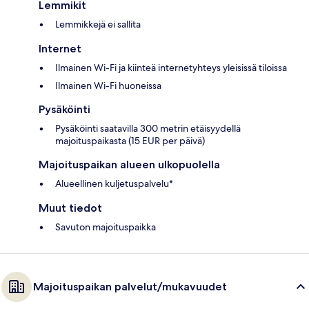
Lemmikit
Lemmikkejä ei sallita
Internet
Ilmainen Wi-Fi ja kiinteä internetyhteys yleisissä tiloissa
Ilmainen Wi-Fi huoneissa
Pysäköinti
Pysäköinti saatavilla 300 metrin etäisyydellä
majoituspaikasta (15 EUR per päivä)
Majoituspaikan alueen ulkopuolella
Alueellinen kuljetuspalvelu*
Muut tiedot
Savuton majoituspaikka
Majoituspaikan palvelut/mukavuudet