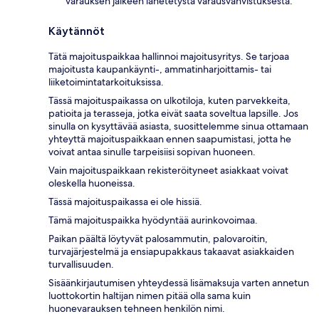
varauksen jälkeen lähetetystä varausvahvistuksesta.
Käytännöt
Tätä majoituspaikkaa hallinnoi majoitusyritys. Se tarjoaa
majoitusta kaupankäynti-, ammatinharjoittamis- tai
liiketoimintatarkoituksissa.
Tässä majoituspaikassa on ulkotiloja, kuten parvekkeita,
patioita ja terasseja, jotka eivät saata soveltua lapsille. Jos
sinulla on kysyttävää asiasta, suosittelemme sinua ottamaan
yhteyttä majoituspaikkaan ennen saapumistasi, jotta he
voivat antaa sinulle tarpeisiisi sopivan huoneen.
Vain majoituspaikkaan rekisteröityneet asiakkaat voivat
oleskella huoneissa.
Tässä majoituspaikassa ei ole hissiä.
Tämä majoituspaikka hyödyntää aurinkovoimaa.
Paikan päältä löytyvät palosammutin, palovaroitin,
turvajärjestelmä ja ensiapupakkaus takaavat asiakkaiden
turvallisuuden.
Sisäänkirjautumisen yhteydessä lisämaksuja varten annetun
luottokortin haltijan nimen pitää olla sama kuin
huonevarauksen tehneen henkilön nimi.