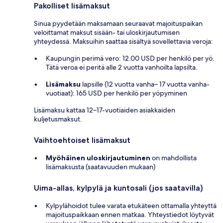
Pakolliset lisämaksut
Sinua pyydetään maksamaan seuraavat majoituspaikan
veloittamat maksut sisään- tai uloskirjautumisen
yhteydessä. Maksuihin saattaa sisältyä sovellettavia veroja:
Kaupungin perimä vero: 12.00 USD per henkilö per yö.
Tätä veroa ei peritä alle 2 vuotta vanhoilta lapsilta.
Lisämaksu
lapsille (12 vuotta vanha– 17 vuotta vanha-
vuotiaat): 165 USD per henkilö per yöpyminen
Lisämaksu kattaa 12–17-vuotiaiden asiakkaiden
kuljetusmaksut.
Vaihtoehtoiset lisämaksut
Myöhäinen uloskirjautuminen
on mahdollista
lisämaksusta (saatavuuden mukaan)
Uima-allas, kylpylä ja kuntosali (jos saatavilla)
Kylpylähoidot tulee varata etukäteen ottamalla yhteyttä
majoituspaikkaan ennen matkaa. Yhteystiedot löytyvät