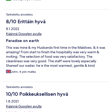
Tarkistettu arvostelu
8/10 Erittäin hyvä
8.1.2022
Käännä Googlen avulla
Paradise on earth
This was mine & my Husbands first time in the Maldives, & it was
amazing! From start to finish the hospitality was very warm &
inviting. The selection of food was very satisfactory. The
cleanliness was very good. The staff were lovely especially
Shareef our waiter, he is the most warmest, gentle & kind
hearted waiter we have had the pleasure of meeting. He would
John, 4 yön matka
ask to replenish our drinks without delay & had such a great
presence in general. He took the time to get to know us and
made us feel very welcome. In addition JK, Arun, Manoo we’re
Tarkistettu arvostelu
very friendly and helpful throughout the trip. The only criticism
of the resort is that it would have been nice for the resort to put
10/10 Poikkeuksellisen hyvä
on a firework display at midnight to celebrate the New Year like
1.8.2021
the other Islands did ( we could see other displays in the
distance). Also the entertainment each night could have been a
Käännä Googlen avulla
bit better. I would suggest a games/ quiz nights. Snacks should