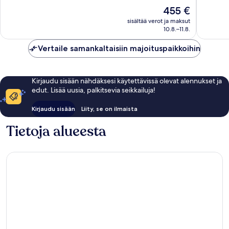
Transfers
Loistava,
10,
Hinta
455 €
Ailafushi
281
Upea,
on
arvostel
548
sisältää verot ja maksut
455 €
10.8.–11.8.
arvostelua
Vertaile samankaltaisiin majoituspaikkoihin
Kirjaudu sisään nähdäksesi käytettävissä olevat alennukset ja
edut. Lisää uusia, palkitsevia seikkailuja!
Kirjaudu sisään
Liity, se on ilmaista
Tietoja alueesta