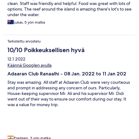
On some days, the noise of the building works was very
clean. Staff was friendly and helpful. Food was great with lots of
noticable. This is beyond the control of the Adaaran resort, but it
options. The reef around the island is amazing there's lot's to see
is a shame that such a large development is being constructed
under the water.
so close to an exisiting resort.
Lukas, 5 yön matka
Tarkistettu arvostelu
10/10 Poikkeuksellisen hyvä
12.1.2022
Käännä Googlen avulla
Adaaran Club Ranaalhi - 08 Jan. 2022 to 11 Jan 202
Stay was amazing. All staff at Adaaran Club were very courteous
and prompt in addressing any concern of ours. Particularly,
House-keeping supervisor Mr. Ali and his supervisor Mr. Didi
went out of their way to ensure our comfort during our stay. It
was a value for money trip.
Pradeep, 3 yön matka