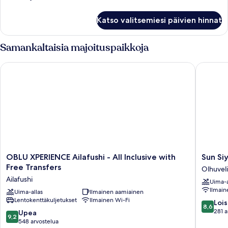
huoneesta
Huvila
Katso valitsemiesi päivien hinnat
(Sunset
Water)
Samankaltaisia majoituspaikkoja
OBLU XPERIENCE Ailafushi - All Inclusive with Free Transfers
Sun Siya
OBLU
Sun
OBLU XPERIENCE Ailafushi - All Inclusive with
Sun Si
XPERIENCE
Siyam
Free Transfers
Olhuveli
Ailafushi
Olhuveli
Ailafushi
Uima-a
-
Olhuveli
Ilmain
All
Uima-allas
Ilmainen aamiainen
Lentokenttäkuljetukset
Ilmainen Wi-Fi
Inclusive
8.6
Lois
8,6
with
kautta
281 a
9.2
Upea
9,2
Free
10,
kautta
548 arvostelua