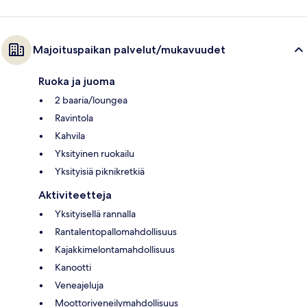
Majoituspaikan palvelut/mukavuudet
Ruoka ja juoma
2 baaria/loungea
Ravintola
Kahvila
Yksityinen ruokailu
Yksityisiä piknikretkiä
Aktiviteetteja
Yksityisellä rannalla
Rantalentopallomahdollisuus
Kajakkimelontamahdollisuus
Kanootti
Veneajeluja
Moottoriveneilymahdollisuus