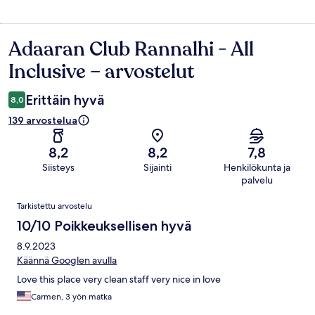
Adaaran Club Rannalhi - All
Arvostelut
Inclusive – arvostelut
Erittäin hyvä
8,0
139 arvostelua
8,2
8,2
7,8
Siisteys
Sijainti
Henkilökunta ja
palvelu
Arvostelut
Tarkistettu arvostelu
10/10 Poikkeuksellisen hyvä
8.9.2023
Käännä Googlen avulla
Love this place very clean staff very nice in love
Carmen, 3 yön matka