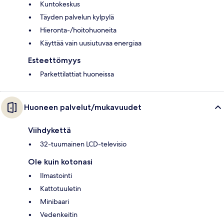
Kuntokeskus
Täyden palvelun kylpylä
Hieronta-/hoitohuoneita
Käyttää vain uusiutuvaa energiaa
Esteettömyys
Parkettilattiat huoneissa
Huoneen palvelut/mukavuudet
Viihdykettä
32-tuumainen LCD-televisio
Ole kuin kotonasi
Ilmastointi
Kattotuuletin
Minibaari
Vedenkeitin