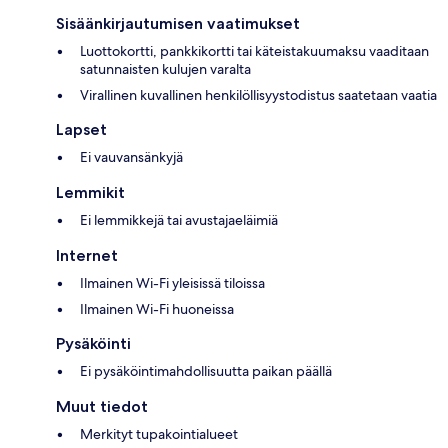
Sisäänkirjautumisen vaatimukset
Luottokortti, pankkikortti tai käteistakuumaksu vaaditaan
satunnaisten kulujen varalta
Virallinen kuvallinen henkilöllisyystodistus saatetaan vaatia
Lapset
Ei vauvansänkyjä
Lemmikit
Ei lemmikkejä tai avustajaeläimiä
Internet
Ilmainen Wi-Fi yleisissä tiloissa
Ilmainen Wi-Fi huoneissa
Pysäköinti
Ei pysäköintimahdollisuutta paikan päällä
Muut tiedot
Merkityt tupakointialueet