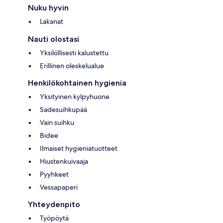
Nuku hyvin
Lakanat
Nauti olostasi
Yksilöllisesti kalustettu
Erillinen oleskelualue
Henkilökohtainen hygienia
Yksityinen kylpyhuone
Sadesuihkupää
Vain suihku
Bidee
Ilmaiset hygieniatuotteet
Hiustenkuivaaja
Pyyhkeet
Vessapaperi
Yhteydenpito
Työpöytä