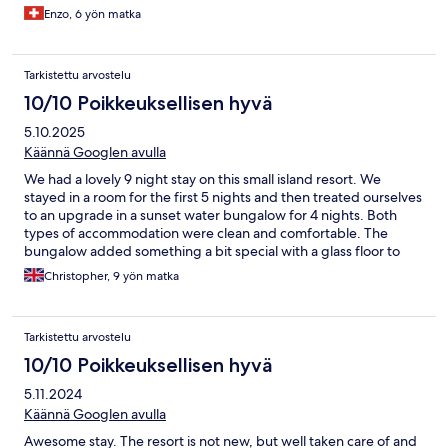
Enzo, 6 yön matka
Tarkistettu arvostelu
10/10 Poikkeuksellisen hyvä
5.10.2025
Käännä Googlen avulla
We had a lovely 9 night stay on this small island resort. We
stayed in a room for the first 5 nights and then treated ourselves
to an upgrade in a sunset water bungalow for 4 nights. Both
types of accommodation were clean and comfortable. The
bungalow added something a bit special with a glass floor to
watch the fish. A visit to the spa for a Balinese massage was
Christopher, 9 yön matka
lovely. The food served in the buffet restaurant was very good
and each day there were plenty of options to choose. The staff
were all very helpful. Our waiter, Shareef, was excellent. Visam
Tarkistettu arvostelu
made the transfer to our bungalow completely seamless. The
snorkelling was very good. Yes, much of the coral has died but
10/10 Poikkeuksellisen hyvä
there is still an abundance of sealife including sharks, rays,
5.11.2024
turtles and triggerfish. The shark feeding sunrise cruise is a
must-do. The only downside of our stay is a large resort
Käännä Googlen avulla
development that is being built close to one side of the island.
Awesome stay. The resort is not new, but well taken care of and