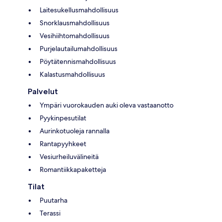
Laitesukellusmahdollisuus
Snorklausmahdollisuus
Vesihiihtomahdollisuus
Purjelautailumahdollisuus
Pöytätennismahdollisuus
Kalastusmahdollisuus
Palvelut
Ympäri vuorokauden auki oleva vastaanotto
Pyykinpesutilat
Aurinkotuoleja rannalla
Rantapyyhkeet
Vesiurheiluvälineitä
Romantiikkapaketteja
Tilat
Puutarha
Terassi