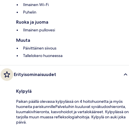
Ilmainen Wi-Fi
Puhelin
Ruoka ja juoma
Ilmainen pullovesi
Muuta
Päivittäinen siivous
Tallelokero huoneessa
Erityisominaisuudet
Kylpylä
Paikan päällä olevassa kylpylässä on 4 hoitohuonetta ja myös
huoneita pariskunnillePalveluihin kuuluvat syväkudoshieronta,
kuumakivihieronta, kasvohoidot ja vartalokääreet. Kylpylässä on
tarjolla muun muassa refleksologiahoitoja. Kylpylä on auki joka
päivä.