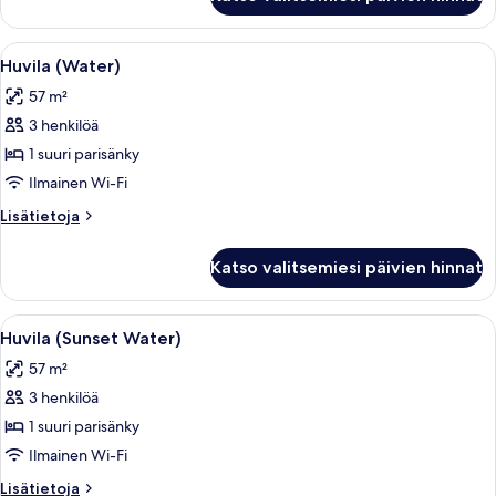
huone,
rantanäköala
Avaa
Hotellihuone, jossa on sänky, työpöytä,
6
Huvila (Water)
kaikki
57 m²
huonetyypin
3 henkilöä
Huvila
(Water)
1 suuri parisänky
kuvat
Ilmainen Wi-Fi
Lisätietoja
Lisätietoja
huoneesta
Huvila
Katso valitsemiesi päivien hinnat
(Water)
Avaa
Hotellihuone, jossa on sänky, merinäköa
6
Huvila (Sunset Water)
kaikki
57 m²
huonetyypin
3 henkilöä
Huvila
(Sunset
1 suuri parisänky
Water)
Ilmainen Wi-Fi
kuvat
Lisätietoja
Lisätietoja