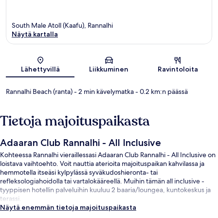
South Male Atoll (Kaafu), Rannalhi
Näytä kartalla
Kartta
Lähettyvillä
Liikkuminen
Ravintoloita
Rannalhi Beach (ranta)
- 2 min kävelymatka
- 0.2 km:n päässä
Tietoja majoituspaikasta
Adaaran Club Rannalhi - All Inclusive
Kohteessa Rannalhi vieraillessasi Adaaran Club Rannalhi - All Inclusive on
loistava vaihtoehto. Voit nauttia aterioita majoituspaikan kahvilassa ja
hemmotella itseäsi kylpylässä syväkudoshieronta- tai
refleksologiahoidolla tai vartalokääreellä. Muihin tämän all inclusive -
tyyppisen hotellin palveluihin kuuluu 2 baaria/loungea, kuntokeskus ja
terassi.
Näytä enemmän tietoja majoituspaikasta