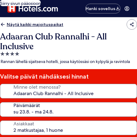
Siirry sivun pääosioon
Hanki sovellus
Näytä kaikki majoituspaikat
Adaaran Club Rannalhi - All
Inclusive
4.0
tähden
Rannan lähellä sijaitseva hotelli, jossa käytössäsi on kylpylä ja ravintola
majoituspaikka
Valitse päivät nähdäksesi hinnat
Minne olet menossa?
Päivämäärät
Asiakkaat