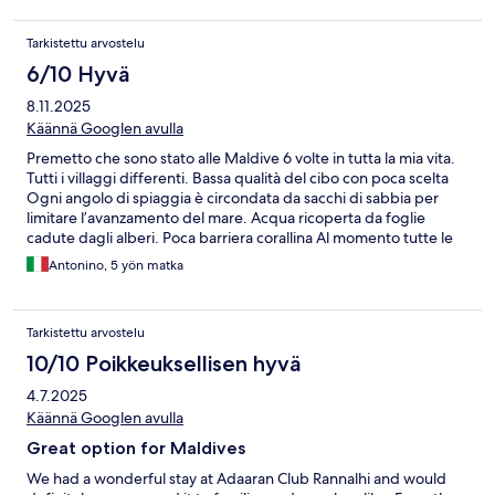
freundlich - insbesondere Sim Ran war jeden Tag soo
unglaublich freundlich, aufmerksam und zuvorkommend und
Tarkistettu arvostelu
hat uns tolle Tipps für den Aufenthalt hier gegeben! Auch Ishani
von der Rezeption hat uns so herzlich und freundlich in Empfang
6/10 Hyvä
genommen und uns die Insel gezeigt. Beide sind wirklich so
8.11.2025
liebe Seelen - wie alle Mitarbeiter dort! Wir waren noch nie so
traurig, dass ein Urlaub zu Ende gegangen ist. Danke für alles,
Käännä Googlen avulla
wir kommen sehr gerne wieder!
Premetto che sono stato alle Maldive 6 volte in tutta la mia vita.
Tutti i villaggi differenti. Bassa qualità del cibo con poca scelta
Ogni angolo di spiaggia è circondata da sacchi di sabbia per
limitare l’avanzamento del mare. Acqua ricoperta da foglie
cadute dagli alberi. Poca barriera corallina Al momento tutte le
camere sull’acqua sono in ristrutturazione. Molti luoghi sono
Antonino, 5 yön matka
inaccessibili per i lavori, tendoni verdi delimitano gli spazi di
ristrutturazione, le camere sull’acqua sono tutte in
ristrutturazione. Molti materiali di costruzione si trovano in
Tarkistettu arvostelu
acqua. Alloggiato in camera piano terra sulla spiaggia. Ben pulita
ma il bagno da rifare. Mattonelle di colore differente e materiali
10/10 Poikkeuksellisen hyvä
datati.
4.7.2025
Käännä Googlen avulla
Great option for Maldives
We had a wonderful stay at Adaaran Club Rannalhi and would