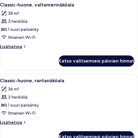
Avaa
Hotellihuone, jossa on sänky, yöpöytä, 
7
Classic-huone, valtamerinäköala
kaikki
38 m²
huonetyypin
3 henkilöä
Classic-
huone,
1 suuri parisänky
valtamerinäköala
Ilmainen Wi-Fi
kuvat
Lisätietoja
Lisätietoja
huoneesta
Classic-
Katso valitsemiesi päivien hinnat
huone,
valtamerinäköala
Avaa
Hotellihuone, jossa on sänky, työpöytä,
7
Classic-huone, rantanäköala
kaikki
36 m²
huonetyypin
3 henkilöä
Classic-
huone,
1 suuri parisänky
rantanäköala
Ilmainen Wi-Fi
kuvat
Lisätietoja
Lisätietoja
huoneesta
Classic-
Katso valitsemiesi päivien hinnat