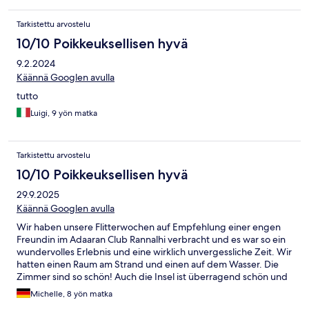
Tarkistettu arvostelu
10/10 Poikkeuksellisen hyvä
9.2.2024
Käännä Googlen avulla
tutto
Luigi, 9 yön matka
Tarkistettu arvostelu
10/10 Poikkeuksellisen hyvä
29.9.2025
Käännä Googlen avulla
Wir haben unsere Flitterwochen auf Empfehlung einer engen
Freundin im Adaaran Club Rannalhi verbracht und es war so ein
wundervolles Erlebnis und eine wirklich unvergessliche Zeit. Wir
hatten einen Raum am Strand und einen auf dem Wasser. Die
Zimmer sind so schön! Auch die Insel ist überragend schön und
es gibt immer was Neues zu entdecken. Auch das Essen und die
Michelle, 8 yön matka
Drinks haben uns sehr geschmeckt. Die Leute dort sind sehr