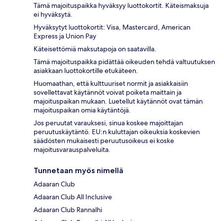
Tämä majoituspaikka hyväksyy luottokortit. Käteismaksuja
ei hyväksytä.
Hyväksytyt luottokortit: Visa, Mastercard, American
Express ja Union Pay
Käteisettömiä maksutapoja on saatavilla.
Tämä majoituspaikka pidättää oikeuden tehdä valtuutuksen
asiakkaan luottokortille etukäteen.
Huomaathan, että kulttuuriset normit ja asiakkaisiin
sovellettavat käytännöt voivat poiketa maittain ja
majoituspaikan mukaan. Luetellut käytännöt ovat tämän
majoituspaikan omia käytäntöjä.
Jos peruutat varauksesi, sinua koskee majoittajan
peruutuskäytäntö. EU:n kuluttajan oikeuksia koskevien
säädösten mukaisesti peruutusoikeus ei koske
majoitusvarauspalveluita.
Tunnetaan myös nimellä
Adaaran Club
Adaaran Club All Inclusive
Adaaran Club Rannalhi