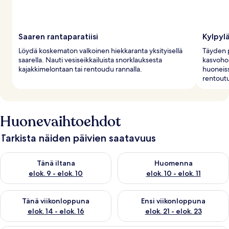
Saaren rantaparatiisi
Kylpyl
Löydä koskematon valkoinen hiekkaranta yksityisellä
Täyden p
saarella. Nauti vesiseikkailuista snorklauksesta
kasvohoi
kajakkimelontaan tai rentoudu rannalla.
huoneiss
rentout
Huonevaihtoehdot
Tarkista näiden päivien saatavuus
Tarkista tämän illan saatavuus elok. 9 - elok. 10
Tarkista huomisen saatavuus elo
Tänä iltana
Huomenna
elok. 9 - elok. 10
elok. 10 - elok. 11
Tarkista tämän viikonlopun saatavuus elok. 14 - elok. 16
Tarkista ensi viikonlopun saata
Tänä viikonloppuna
Ensi viikonloppuna
elok. 14 - elok. 16
elok. 21 - elok. 23