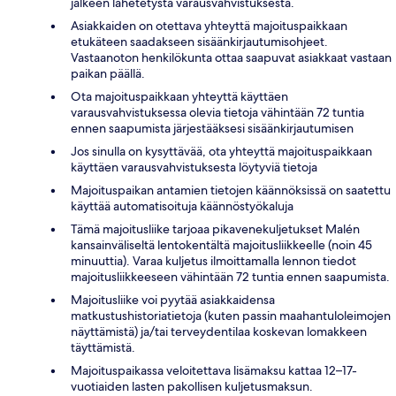
jälkeen lähetetystä varausvahvistuksesta.
Asiakkaiden on otettava yhteyttä majoituspaikkaan
etukäteen saadakseen sisäänkirjautumisohjeet.
Vastaanoton henkilökunta ottaa saapuvat asiakkaat vastaan
paikan päällä.
Ota majoituspaikkaan yhteyttä käyttäen
varausvahvistuksessa olevia tietoja vähintään 72 tuntia
ennen saapumista järjestääksesi sisäänkirjautumisen
Jos sinulla on kysyttävää, ota yhteyttä majoituspaikkaan
käyttäen varausvahvistuksesta löytyviä tietoja
Majoituspaikan antamien tietojen käännöksissä on saatettu
käyttää automatisoituja käännöstyökaluja
Tämä majoitusliike tarjoaa pikavenekuljetukset Malén
kansainväliseltä lentokentältä majoitusliikkeelle (noin 45
minuuttia). Varaa kuljetus ilmoittamalla lennon tiedot
majoitusliikkeeseen vähintään 72 tuntia ennen saapumista.
Majoitusliike voi pyytää asiakkaidensa
matkustushistoriatietoja (kuten passin maahantuloleimojen
näyttämistä) ja/tai terveydentilaa koskevan lomakkeen
täyttämistä.
Majoituspaikassa veloitettava lisämaksu kattaa 12–17-
vuotiaiden lasten pakollisen kuljetusmaksun.