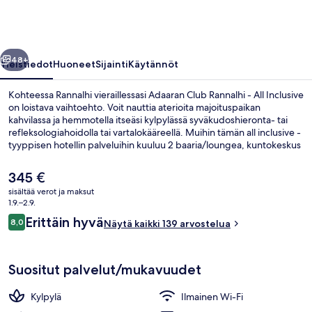
All
Inclusive
valokuvagalleria
llinen
Seuraava
48+
Yleistiedot
Huoneet
Sijainti
Käytännöt
Kohteessa Rannalhi vieraillessasi Adaaran Club Rannalhi - All Inclusive
on loistava vaihtoehto. Voit nauttia aterioita majoituspaikan
kahvilassa ja hemmotella itseäsi kylpylässä syväkudoshieronta- tai
refleksologiahoidolla tai vartalokääreellä. Muihin tämän all inclusive -
tyyppisen hotellin palveluihin kuuluu 2 baaria/loungea, kuntokeskus
ja terassi.
Nykyinen
345 €
hinta
sisältää verot ja maksut
on
1.9.–2.9.
Ilmakuva
345 €
Arvostelut
Erittäin hyvä
8,0
Näytä kaikki 139 arvostelua
8,0 kautta 10.
Suositut palvelut/mukavuudet
Kylpylä
Ilmainen Wi-Fi