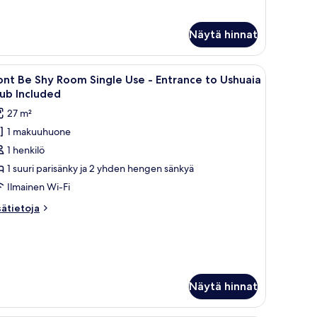
ctim
ncluded
ngle
uvat
Näytä hinnat
se
trance
ä ja näkymä ulos.
vaa
Hotellihuone, jossa on sänky, työpöytä ja näk
6
nt Be Shy Room Single Use - Entrance to Ushuaia
ikki
huaia
ub Included
ub
uonetyypin
27 m²
cluded
ont
1 makuuhuone
e
1 henkilö
hy
oom
1 suuri parisänky ja 2 yhden hengen sänkyä
ingle
Ilmainen Wi-Fi
se -
sätietoja
sätietoja
ntrance
oneesta
o
nt
e
shuaia
y
lub
oom
ncluded
ngle
Näytä hinnat
e -
uvat
trance