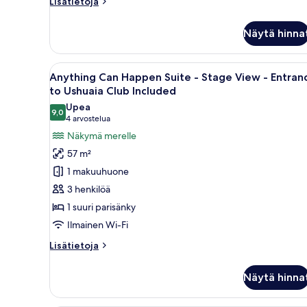
Lisätietoja
Lisätietoja
to
huoneesta
The
Ushuaia
Näytä hinna
Twist
Club
&
Included
Go
Avaa
Parveke, jolta avautuu näkymä 
7
Room
kuvat
Anything Can Happen Suite - Stage View - Entran
kaikki
Single
to Ushuaia Club Included
Use
huonetyypin
Upea
-
9,0
Anything
9,0 kautta 10
(4
4 arvostelua
Entrance
Can
arvostelua)
Näkymä merelle
to
Happen
Ushuaia
57 m²
Club
Suite
1 makuuhuone
Included
-
3 henkilöä
Stage
1 suuri parisänky
View
Ilmainen Wi-Fi
-
Entrance
Lisätietoja
Lisätietoja
to
huoneesta
Anything
Ushuaia
Näytä hinna
Can
Club
Happen
Included
Suite