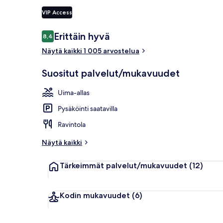
VIP Access
Ranta lähistö
Arvostelut
Erittäin hyvä
8,4
8,4 kautta 10.
Näytä kaikki 1 005 arvostelua
Suositut palvelut/mukavuudet
Uima-allas
Pysäköinti saatavilla
Ravintola
Näytä kaikki
Tärkeimmät palvelut/mukavuudet
(12)
Kodin mukavuudet
(6)