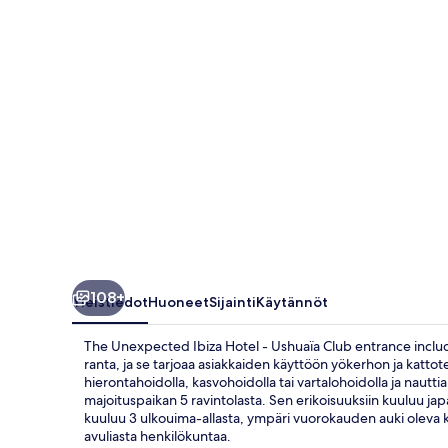
Ushuaïa
Club
entrance
included
valokuvagalleria
108+
Yleistiedot
Huoneet
Sijainti
Käytännöt
The Unexpected Ibiza Hotel - Ushuaïa Club entrance inclu
ranta, ja se tarjoaa asiakkaiden käyttöön yökerhon ja kattot
hierontahoidolla, kasvohoidolla tai vartalohoidolla ja nauttia
majoituspaikan 5 ravintolasta. Sen erikoisuuksiin kuuluu jap
kuuluu 3 ulkouima-allasta, ympäri vuorokauden auki oleva ku
avuliasta henkilökuntaa.