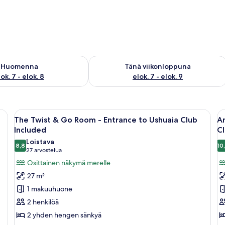
sen saatavuus elok. 7 - elok. 8
Tarkista tämän viikonlopun saatavuus e
Huomenna
Tänä viikonloppuna
ok. 7 - elok. 8
elok. 7 - elok. 9
Avaa
Hotellihuone, jossa on sänky, punainen
A
7
The Twist & Go Room - Entrance to Ushuaia Club
An
kaikki
ka
Included
Cl
huonetyypin
h
Loistava
8,8
10
The
A
8,8 kautta 10
(27
27 arvostelua
Twist
C
arvostelua)
Osittainen näkymä merelle
&
H
27 m²
Go
S
1 makuuhuone
Room
-
2 henkilöä
-
E
2 yhden hengen sänkyä
Entrance
t