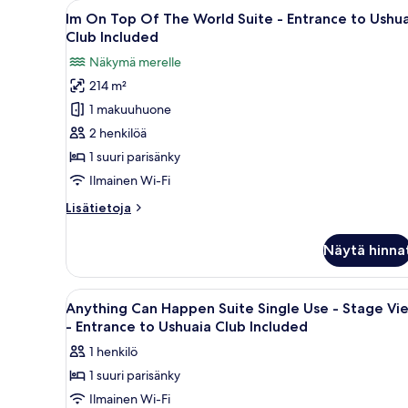
Avaa
Moderni hotellihuone, jossa on 
8
-
kuvat
Im On Top Of The World Suite - Entrance to Ushu
kaikki
Stage
Club Included
View
huonetyypin
Näkymä merelle
-
Im
Entrance
214 m²
On
to
1 makuuhuone
Top
Ushuaia
Club
Of
2 henkilöä
Included
The
1 suuri parisänky
World
Ilmainen Wi-Fi
Suite
Lisätietoja
Lisätietoja
-
huoneesta
Entrance
Im
Näytä hinna
On
to
Top
Ushuaia
Of
Avaa
Parveke, jolta avautuu näkymä 
Club
7
The
Anything Can Happen Suite Single Use - Stage Vi
kaikki
Included
World
- Entrance to Ushuaia Club Included
Suite
huonetyypin
kuvat
1 henkilö
-
Anything
Entrance
1 suuri parisänky
Can
to
Ilmainen Wi-Fi
Happen
Ushuaia