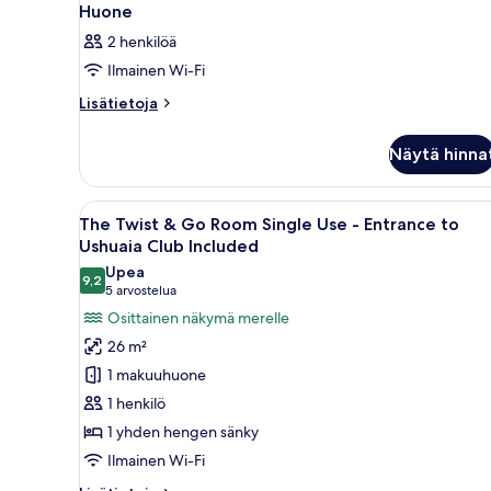
Huone
2 henkilöä
Ilmainen Wi-Fi
Lisätietoja
Lisätietoja
huoneesta
Huone
Näytä hinna
Avaa
Hotellihuone, jossa on sänky, 
7
The Twist & Go Room Single Use - Entrance to
kaikki
Ushuaia Club Included
huonetyypin
Upea
9,2
The
9,2 kautta 10
(5
5 arvostelua
Twist
arvostelua)
Osittainen näkymä merelle
&
26 m²
Go
1 makuuhuone
Room
1 henkilö
Single
1 yhden hengen sänky
Use
Ilmainen Wi-Fi
-
Entrance