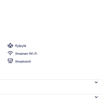
llä, aurinkotuoleja, aurinkovarjoja, rantapyyhkeitä
Kylpylä
Ilmainen Wi-Fi
Ilmastointi