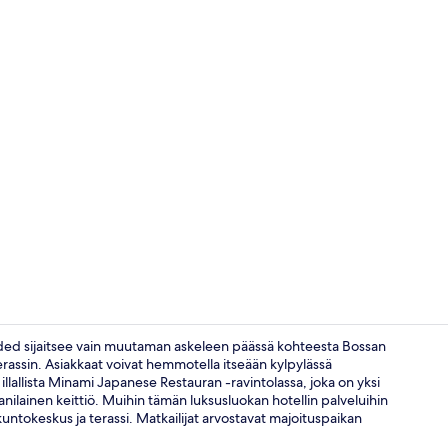
Majoituspai
ded sijaitsee vain muutaman askeleen päässä kohteesta Bossan
erassin. Asiakkaat voivat hemmotella itseään kylpylässä
 illallista Minami Japanese Restauran -ravintolassa, joka on yksi
3 ulkouima-a
anilainen keittiö. Muihin tämän luksusluokan hotellin palveluihin
ntokeskus ja terassi. Matkailijat arvostavat majoituspaikan