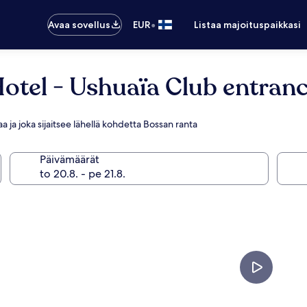
•
Avaa sovellus
EUR
Listaa majoituspaikkasi
otel - Ushuaïa Club entranc
laa ja joka sijaitsee lähellä kohdetta Bossan ranta
Päivämäärät