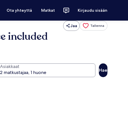
Ota yhteyttä
Matkat
Kirjaudu sisään
Jaa
Tallenna
e included
Asiakkaat
Hae