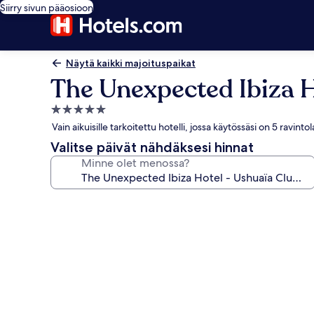
Siirry sivun pääosioon
Näytä kaikki majoituspaikat
The Unexpected Ibiza H
5.0
tähden
Vain aikuisille tarkoitettu hotelli, jossa käytössäsi on 5 ravinto
majoituspaikka
Valitse päivät nähdäksesi hinnat
Minne olet menossa?
Majoituspaikan
The
Unexpected
Ibiza
Hotel
-