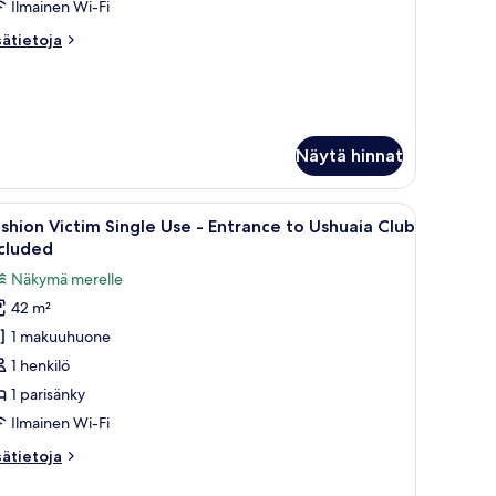
Ilmainen Wi-Fi
shuaia
lub
sätietoja
sätietoja
ncluded
oneesta
ything
uvat
an
appen
ite
Näytä hinnat
trance
iin.
 jolta on näkymä merelle, sekä pieni oleskelualue.
vaa
Hotellihuone, jossa on sänky, parveke, jolta o
huaia
8
shion Victim Single Use - Entrance to Ushuaia Club
ikki
ub
cluded
cluded
uonetyypin
Näkymä merelle
ashion
42 m²
ictim
1 makuuhuone
ingle
se
1 henkilö
1 parisänky
ntrance
Ilmainen Wi-Fi
o
sätietoja
sätietoja
shuaia
oneesta
lub
shion