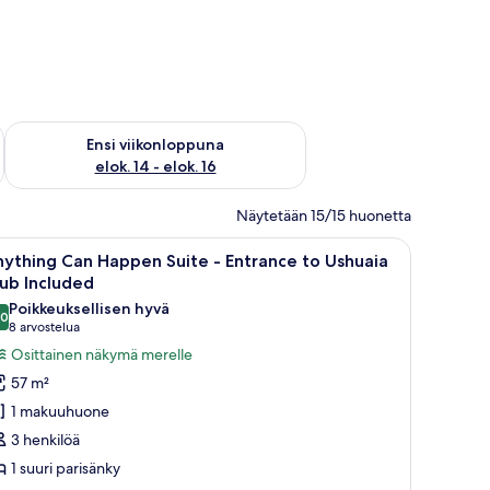
lok. 7 - elok. 9
Tarkista ensi viikonlopun saatavuus elok. 14 - elok. 16
Ensi viikonloppuna
elok. 14 - elok. 16
Näytetään 15/15 huonetta
 tuoli, pieni pöytä ja suuret ikkunat, joista avautuu näkymä kaupunkiin.
vaa
Hotellihuone, jossa on sänky, työpöytä ja näk
8
ything Can Happen Suite - Entrance to Ushuaia
ikki
ub Included
uonetyypin
Poikkeuksellisen hyvä
,0
nything
10,0 kautta 10
(8
8 arvostelua
an
arvostelua)
Osittainen näkymä merelle
appen
57 m²
uite
1 makuuhuone
3 henkilöä
ntrance
1 suuri parisänky
o