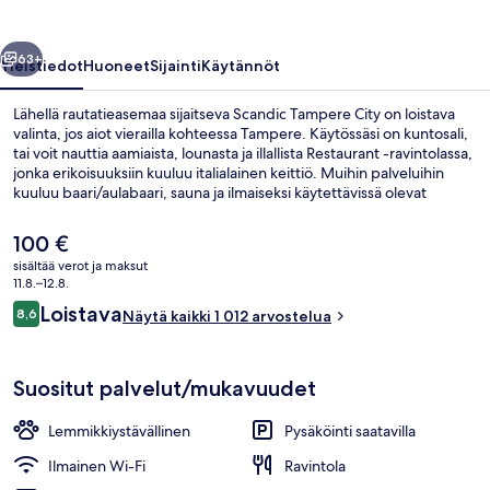
llinen
Seuraava
63+
Yleistiedot
Huoneet
Sijainti
Käytännöt
Lähellä rautatieasemaa sijaitseva Scandic Tampere City on loistava
valinta, jos aiot vierailla kohteessa Tampere. Käytössäsi on kuntosali,
tai voit nauttia aamiaista, lounasta ja illallista Restaurant -ravintolassa,
jonka erikoisuuksiin kuuluu italialainen keittiö. Muihin palveluihin
kuuluu baari/aulabaari, sauna ja ilmaiseksi käytettävissä olevat
polkupyörät. Matkailijat arvostavat suuresti majoituspaikan avuliasta
henkilökuntaa.
Nykyinen
100 €
hinta
sisältää verot ja maksut
on
11.8.–12.8.
Aamiainen, lounas ja illallinen
100 €
Arvostelut
Loistava
8,6
Näytä kaikki 1 012 arvostelua
8,6 kautta 10.
Suositut palvelut/mukavuudet
Lemmikkiystävällinen
Pysäköinti saatavilla
Ilmainen Wi-Fi
Ravintola