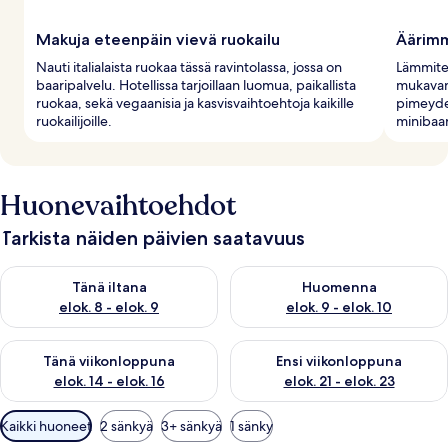
Makuja eteenpäin vievä ruokailu
Äärim
Nauti italialaista ruokaa tässä ravintolassa, jossa on
Lämmitet
baaripalvelu. Hotellissa tarjoillaan luomua, paikallista
mukavan 
ruokaa, sekä vegaanisia ja kasvisvaihtoehtoja kaikille
pimeyde
ruokailijoille.
minibaar
Huonevaihtoehdot
Tarkista näiden päivien saatavuus
Tarkista tämän illan saatavuus elok. 8 - elok. 9
Tarkista huomisen saatavuus el
Tänä iltana
Huomenna
elok. 8 - elok. 9
elok. 9 - elok. 10
Tarkista tämän viikonlopun saatavuus elok. 14 - elok. 16
Tarkista ensi viikonlopun saata
Tänä viikonloppuna
Ensi viikonloppuna
elok. 14 - elok. 16
elok. 21 - elok. 23
Huoneille
Kaikki huoneet
2 sänkyä
3+ sänkyä
1 sänky
saatavilla