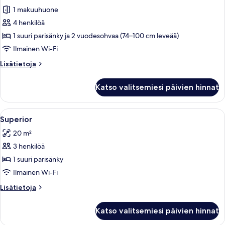
kaikki
ja
1 makuuhuone
vuodesohva
huonetyypin
4 henkilöä
Junior-
sviitti
1 suuri parisänky ja 2 vuodesohvaa (74–100 cm leveää)
kuvat
Ilmainen Wi-Fi
Lisätietoja
Lisätietoja
huoneesta
Junior-
Katso valitsemiesi päivien hinnat
sviitti
Avaa
Minibaari, tallelokero huoneessa, työ
3
Superior
kaikki
20 m²
huonetyypin
3 henkilöä
Superior
kuvat
1 suuri parisänky
Ilmainen Wi-Fi
Lisätietoja
Lisätietoja
huoneesta
Superior
Katso valitsemiesi päivien hinnat