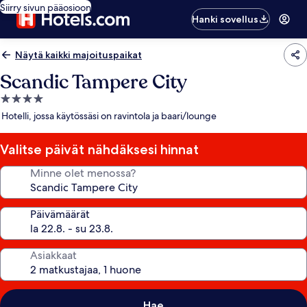
Siirry sivun pääosioon
Hanki sovellus
Näytä kaikki majoituspaikat
Scandic Tampere City
4.0
tähden
Hotelli, jossa käytössäsi on ravintola ja baari/lounge
majoituspaikka
Valitse päivät nähdäksesi hinnat
Minne olet menossa?
Päivämäärät
Asiakkaat
Hae