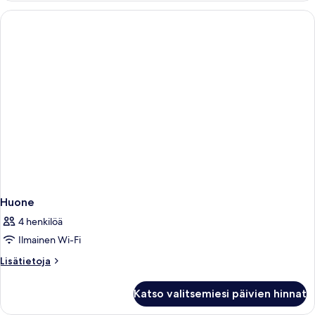
Huone
4 henkilöä
Ilmainen Wi-Fi
Lisätietoja
Lisätietoja
huoneesta
Huone
Katso valitsemiesi päivien hinnat