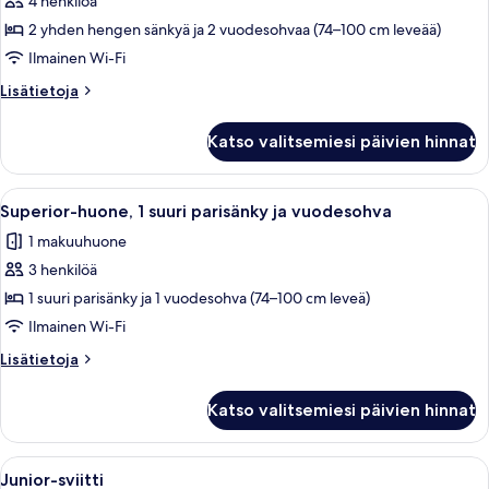
huone
4 henkilöä
(Family)
2 yhden hengen sänkyä ja 2 vuodesohvaa (74–100 cm leveää)
kuvat
Ilmainen Wi-Fi
Lisätietoja
Lisätietoja
huoneesta
Superior-
Katso valitsemiesi päivien hinnat
huone
(Family)
Avaa
Moderni kylpyhuone, jossa on wc, pesual
6
Superior-huone, 1 suuri parisänky ja vuodesohva
kaikki
1 makuuhuone
huonetyypin
3 henkilöä
Superior-
huone,
1 suuri parisänky ja 1 vuodesohva (74–100 cm leveä)
1
Ilmainen Wi-Fi
suuri
Lisätietoja
Lisätietoja
parisänky
huoneesta
ja
Superior-
Katso valitsemiesi päivien hinnat
huone,
vuodesohva
1
kuvat
suuri
Avaa
Moderni hotellihuone, jossa on sänky, 
6
parisänky
Junior-sviitti