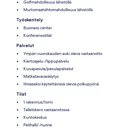
Golfmahdollisuus lähistöllä
Murtomaahiihtomahdollisuus lähistöllä
Työskentely
Business center
Konferenssitilat
Palvelut
Ympäri vuorokauden auki oleva vastaanotto
Kiertoajelu-/lippupalvelu
Kuivapesula/pesulapalvelut
Matkatavarasäilytys
Ilmaiseksi käytettävissä olevia polkupyöriä
Tilat
1 rakennus/torni
Tallelokero vastaanotossa
Kuntokeskus
Pelihalli/-huone