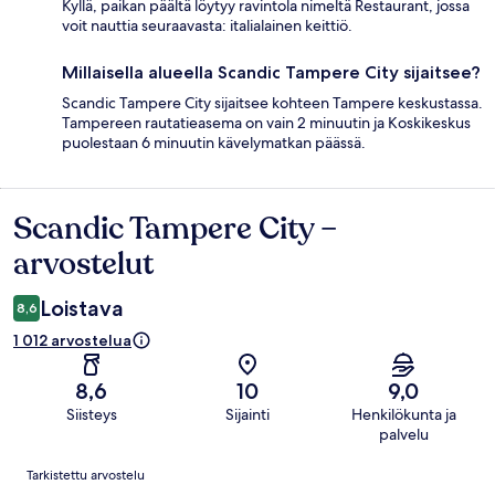
Kyllä, paikan päältä löytyy ravintola nimeltä Restaurant, jossa
voit nauttia seuraavasta: italialainen keittiö.
Millaisella alueella Scandic Tampere City sijaitsee?
Scandic Tampere City sijaitsee kohteen Tampere keskustassa.
Tampereen rautatieasema on vain 2 minuutin ja Koskikeskus
puolestaan 6 minuutin kävelymatkan päässä.
Scandic Tampere City –
Arvostelut
arvostelut
Loistava
8,6
1 012 arvostelua
8,6
10
9,0
Siisteys
Sijainti
Henkilökunta ja
palvelu
Arvostelut
Tarkistettu arvostelu