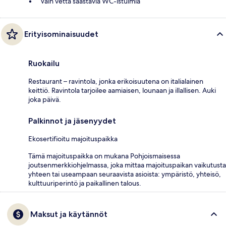
Vain vettä säästäviä WC-istuimia
Erityisominaisuudet
Ruokailu
Restaurant – ravintola, jonka erikoisuutena on italialainen
keittiö. Ravintola tarjoilee aamiaisen, lounaan ja illallisen. Auki
joka päivä.
Palkinnot ja jäsenyydet
Ekosertifioitu majoituspaikka
Tämä majoituspaikka on mukana Pohjoismaisessa
joutsenmerkkiohjelmassa, joka mittaa majoituspaikan vaikutusta
yhteen tai useampaan seuraavista asioista: ympäristö, yhteisö,
kulttuuriperintö ja paikallinen talous.
Maksut ja käytännöt