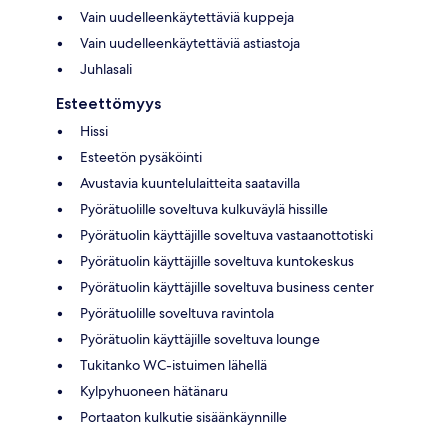
Vain uudelleenkäytettäviä kuppeja
Vain uudelleenkäytettäviä astiastoja
Juhlasali
Esteettömyys
Hissi
Esteetön pysäköinti
Avustavia kuuntelulaitteita saatavilla
Pyörätuolille soveltuva kulkuväylä hissille
Pyörätuolin käyttäjille soveltuva vastaanottotiski
Pyörätuolin käyttäjille soveltuva kuntokeskus
Pyörätuolin käyttäjille soveltuva business center
Pyörätuolille soveltuva ravintola
Pyörätuolin käyttäjille soveltuva lounge
Tukitanko WC-istuimen lähellä
Kylpyhuoneen hätänaru
Portaaton kulkutie sisäänkäynnille