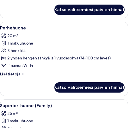
(kaksi
huoneesta
sänkyä)
Kahden
Katso valitsemiesi päivien hinnat
hengen
kuvat
superior-
huone
Avaa
Hotellihuone, jossa on puinen työpöytä,
4
(kaksi
Perhehuone
kaikki
sänkyä)
20 m²
huonetyypin
1 makuuhuone
Perhehuone
kuvat
3 henkilöä
2 yhden hengen sänkyä ja 1 vuodesohva (74–100 cm leveä)
Ilmainen Wi-Fi
Lisätietoja
Lisätietoja
huoneesta
Perhehuone
Katso valitsemiesi päivien hinnat
Avaa
Hotellihuone, jossa on sänky, sohva, p
6
Superior-huone (Family)
kaikki
25 m²
huonetyypin
1 makuuhuone
Superior-