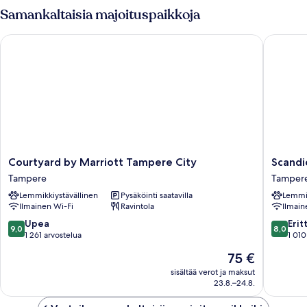
Samankaltaisia majoituspaikkoja
Courtyard by Marriott Tampere City
Scandic 
Courtyard
Scandic
Courtyard by Marriott Tampere City
Scandi
by
Tamper
Tampere
Tamper
Marriott
Koskipui
Lemmikkiystävällinen
Pysäköinti saatavilla
Lemmik
Tampere
Tamper
Ilmainen Wi-Fi
Ravintola
Ilmain
City
Tampere
9.0
8.0
Upea
Erit
9,0
8,0
kautta
kautta
1 261 arvostelua
1 010
10,
10,
Hinta
75 €
Upea,
Erittäin
on
1 261
hyvä,
sisältää verot ja maksut
75 €
23.8.–24.8.
arvostelua
1 010
arvostel