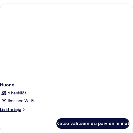
Huone
6 henkilöä
Ilmainen Wi-Fi
Lisätietoja
Lisätietoja
huoneesta
Huone
Katso valitsemiesi päivien hinnat