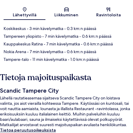
Kartta
Lähettyvillä
Liikkuminen
Ravintoloita
Koskikeskus
- 3 min kävelymatka
- 0.3 km:n päässä
Tampereen yliopisto
- 7 min kävelymatka
- 0.6 km:n päässä
Kauppakeskus Ratina
- 7 min kävelymatka
- 0.6 km:n päässä
Nokia Arena
- 7 min kävelymatka
- 0.6 km:n päässä
Tampere-talo
- 11 min kävelymatka
- 1.0 km:n päässä
Tietoja majoituspaikasta
Scandic Tampere City
Lähellä rautatieasemaa sijaitseva Scandic Tampere City on loistava
valinta, jos aiot vierailla kohteessa Tampere. Käytössäsi on kuntosali, tai
voit nauttia aamiaista, lounasta ja illallista Restaurant -ravintolassa, jonka
erikoisuuksiin kuuluu italialainen keittiö. Muihin palveluihin kuuluu
baari/aulabaari, sauna ja ilmaiseksi käytettävissä olevat polkupyörät.
Matkailijat arvostavat suuresti majoituspaikan avuliasta henkilökuntaa.
Tietoa peruutusoikeuksista