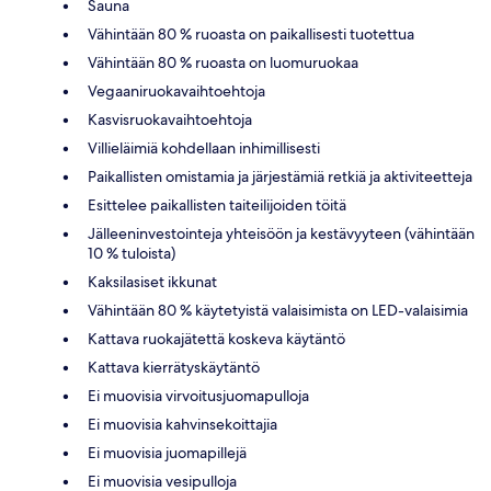
Sauna
Vähintään 80 % ruoasta on paikallisesti tuotettua
Vähintään 80 % ruoasta on luomuruokaa
Vegaaniruokavaihtoehtoja
Kasvisruokavaihtoehtoja
Villieläimiä kohdellaan inhimillisesti
Paikallisten omistamia ja järjestämiä retkiä ja aktiviteetteja
Esittelee paikallisten taiteilijoiden töitä
Jälleeninvestointeja yhteisöön ja kestävyyteen (vähintään
10 % tuloista)
Kaksilasiset ikkunat
Vähintään 80 % käytetyistä valaisimista on LED-valaisimia
Kattava ruokajätettä koskeva käytäntö
Kattava kierrätyskäytäntö
Ei muovisia virvoitusjuomapulloja
Ei muovisia kahvinsekoittajia
Ei muovisia juomapillejä
Ei muovisia vesipulloja