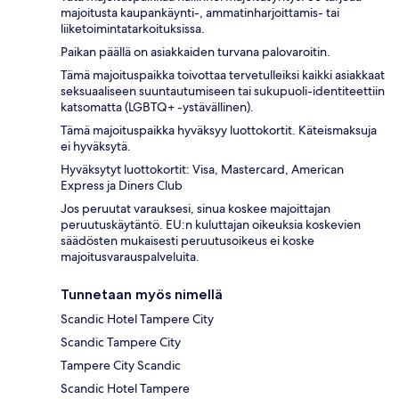
majoitusta kaupankäynti-, ammatinharjoittamis- tai
liiketoimintatarkoituksissa.
Paikan päällä on asiakkaiden turvana palovaroitin.
Tämä majoituspaikka toivottaa tervetulleiksi kaikki asiakkaat
seksuaaliseen suuntautumiseen tai sukupuoli-identiteettiin
katsomatta (LGBTQ+ -ystävällinen).
Tämä majoituspaikka hyväksyy luottokortit. Käteismaksuja
ei hyväksytä.
Hyväksytyt luottokortit: Visa, Mastercard, American
Express ja Diners Club
Jos peruutat varauksesi, sinua koskee majoittajan
peruutuskäytäntö. EU:n kuluttajan oikeuksia koskevien
säädösten mukaisesti peruutusoikeus ei koske
majoitusvarauspalveluita.
Tunnetaan myös nimellä
Scandic Hotel Tampere City
Scandic Tampere City
Tampere City Scandic
Scandic Hotel Tampere