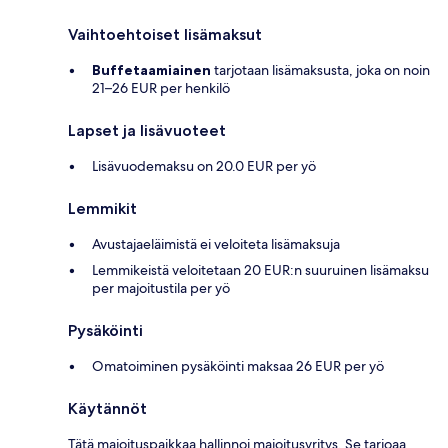
Vaihtoehtoiset lisämaksut
Buffetaamiainen
tarjotaan lisämaksusta, joka on noin
21–26 EUR per henkilö
Lapset ja lisävuoteet
Lisävuodemaksu on 20.0 EUR per yö
Lemmikit
Avustajaeläimistä ei veloiteta lisämaksuja
Lemmikeistä veloitetaan 20 EUR:n suuruinen lisämaksu
per majoitustila per yö
Pysäköinti
Omatoiminen pysäköinti maksaa 26 EUR per yö
Käytännöt
Tätä majoituspaikkaa hallinnoi majoitusyritys. Se tarjoaa