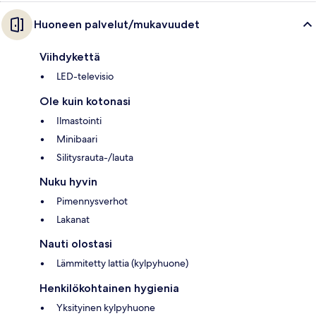
Huoneen palvelut/mukavuudet
Viihdykettä
LED-televisio
Ole kuin kotonasi
Ilmastointi
Minibaari
Silitysrauta-/lauta
Nuku hyvin
Pimennysverhot
Lakanat
Nauti olostasi
Lämmitetty lattia (kylpyhuone)
Henkilökohtainen hygienia
Yksityinen kylpyhuone