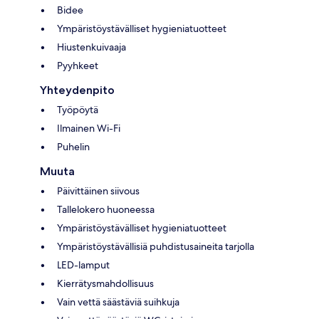
Bidee
Ympäristöystävälliset hygieniatuotteet
Hiustenkuivaaja
Pyyhkeet
Yhteydenpito
Työpöytä
Ilmainen Wi-Fi
Puhelin
Muuta
Päivittäinen siivous
Tallelokero huoneessa
Ympäristöystävälliset hygieniatuotteet
Ympäristöystävällisiä puhdistusaineita tarjolla
LED-lamput
Kierrätysmahdollisuus
Vain vettä säästäviä suihkuja