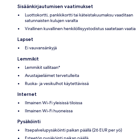
Sisäänkirjautumisen vaatimukset
Luottokortti, pankkikortti tai käteistakuumaksu vaaditaan
satunnaisten kulujen varalta
Virallinen kuvallinen henkilöllisyystodistus saatetaan vaatia
Lapset
Ei vauvansänkyjä
Lemmikit
Lemmikit sallitaan*
Avustajaeläimet tervetulleita
Ruoka- ja vesikulhot käytettävissä
Internet
Ilmainen Wi-Fi yleisissä tiloissa
Ilmainen Wi-Fi huoneissa
Pysäköinti
Itsepalvelupysäköinti paikan päällä (26 EUR per yö)
Esteetön pysäköinti paikan päällä