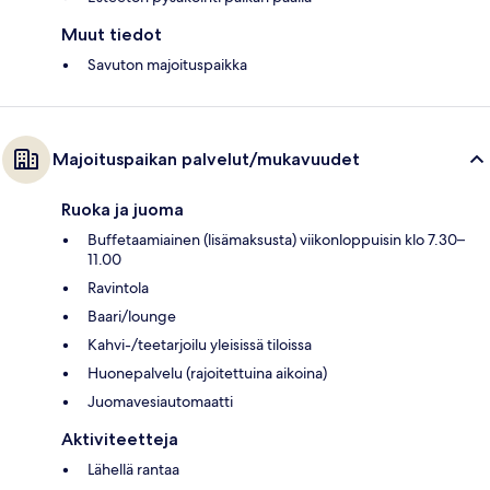
Muut tiedot
Savuton majoituspaikka
Majoituspaikan palvelut/mukavuudet
Ruoka ja juoma
Buffetaamiainen (lisämaksusta) viikonloppuisin klo 7.30–
11.00
Ravintola
Baari/lounge
Kahvi-/teetarjoilu yleisissä tiloissa
Huonepalvelu (rajoitettuina aikoina)
Juomavesiautomaatti
Aktiviteetteja
Lähellä rantaa