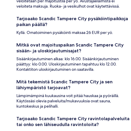
veloitetaan per majoitustila per yö. Avustajaeläimistä ei
veloiteta maksuja. Ruoka- ja vesikulhot ovat käytettävissä.
Tarjoaako Scandic Tampere City pysäköintipaikkoja
paikan päällä?
Kyllä. Omatoiminen pysäköinti maksaa 26 EUR per yö.
Mitkä ovat majoituspaikan Scandic Tampere City
sisään- ja uloskirjautumisajat?
Sisäänkirjautuminen alkaa: klo 16.00. Sisäänkirjautuminen
päättyy: klo 0.00. Uloskirjautuminen tapahtuu klo 12.00.
Kontaktiton uloskirjautuminen on saatavilla.
Mitä tekemistä Scandic Tampere City ja sen
lähiympäristö tarjoavat?
Lämpimämpinä kuukausina voit pitää hauskaa ja pyöräillä.
Käytössäsi olevia palveluita/mukavuuksia ovat sauna,
kuntokeskus ja pelihalli.
Tarjoaako Scandic Tampere City ravintolapalveluita
tai onko sen lähiseudulla ravintoloita?