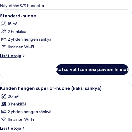
olevia
Näytetään 9/9 huonetta
suodattimia
Avaa
Hotellihuone, jossa on suuri sänky, työ
4
Standard-huone
kaikki
15 m²
huonetyypin
2 henkilöä
Standard-
huone
2 yhden hengen sänkyä
kuvat
Ilmainen Wi-Fi
Lisätietoja
Lisätietoja
huoneesta
Standard-
Katso valitsemiesi päivien hinnat
huone
Avaa
Hotellihuone, jossa on puinen työpöytä, 
5
Kahden hengen superior-huone (kaksi sänkyä)
kaikki
20 m²
huonetyypin
3 henkilöä
Kahden
hengen
2 yhden hengen sänkyä
superior-
Ilmainen Wi-Fi
huone
Lisätietoja
Lisätietoja