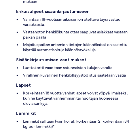
mukaan
Erikoisohjeet sisäänkirjautumiseen
Vähintään 18-vuotiaan aikuisen on otettava täysi vastuu
varauksesta.
Vastaanoton henkilökunta ottaa saapuvat asiakkaat vastaan
paikan päällä
Majoituspaikan antamien tietojen käännöksissä on saatettu
käyttää automatisoituja käännöstyökaluja
Sisäänkirjautumisen vaatimukset
Luottokortti vaaditaan satunnaisten kulujen varalta
Virallinen kuvallinen henkilöllisyystodistus saatetaan vaatia
Lapset
Korkeintaan 18 vuotta vanhat lapset voivat yöpyä ilmaiseksi,
kun he käyttävät vanhemman tai huoltajan huoneessa
olevia sänkyjä.
Lemmikit
Lemmikit sallitaan (vain koirat, korkeintaan 2, korkeintaan 34
kg per lemmikki)*