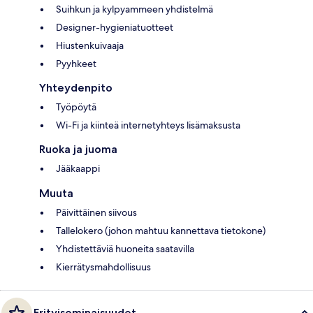
Suihkun ja kylpyammeen yhdistelmä
Designer-hygieniatuotteet
Hiustenkuivaaja
Pyyhkeet
Yhteydenpito
Työpöytä
Wi-Fi ja kiinteä internetyhteys lisämaksusta
Ruoka ja juoma
Jääkaappi
Muuta
Päivittäinen siivous
Tallelokero (johon mahtuu kannettava tietokone)
Yhdistettäviä huoneita saatavilla
Kierrätysmahdollisuus
Erityisominaisuudet