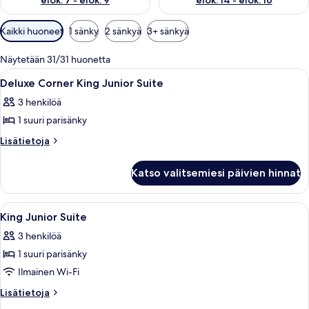
elok. 7 - elok. 9
elok. 14 - elok. 16
Huoneille
Kaikki huoneet
1 sänky
2 sänkyä
3+ sänkyä
saatavilla
olevia
Näytetään 31/31 huonetta
suodattimia
Avaa
Hotellihuone, jossa on sänky, työpöytä
5
Deluxe Corner King Junior Suite
kaikki
3 henkilöä
huonetyypin
1 suuri parisänky
Deluxe
Corner
Lisätietoja
Lisätietoja
huoneesta
King
Deluxe
Junior
Katso valitsemiesi päivien hinnat
Corner
Suite
King
kuvat
Junior
Avaa
Allergiatestatut vuodevaatteet, talle
6
Suite
King Junior Suite
kaikki
3 henkilöä
huonetyypin
1 suuri parisänky
King
Junior
Ilmainen Wi-Fi
Suite
Lisätietoja
Lisätietoja
kuvat
huoneesta