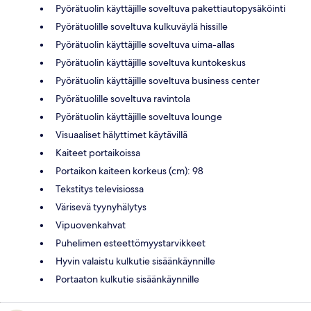
Pyörätuolin käyttäjille soveltuva pakettiautopysäköinti
Pyörätuolille soveltuva kulkuväylä hissille
Pyörätuolin käyttäjille soveltuva uima-allas
Pyörätuolin käyttäjille soveltuva kuntokeskus
Pyörätuolin käyttäjille soveltuva business center
Pyörätuolille soveltuva ravintola
Pyörätuolin käyttäjille soveltuva lounge
Visuaaliset hälyttimet käytävillä
Kaiteet portaikoissa
Portaikon kaiteen korkeus (cm): 98
Tekstitys televisiossa
Värisevä tyynyhälytys
Vipuovenkahvat
Puhelimen esteettömyystarvikkeet
Hyvin valaistu kulkutie sisäänkäynnille
Portaaton kulkutie sisäänkäynnille