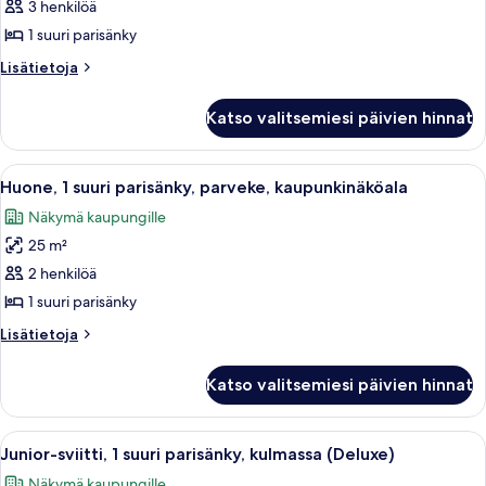
Shower)
Hearing,
3 henkilöä
sviitti,
Roll-
kuvat
1 suuri parisänky
1
in
Shower)
suuri
Lisätietoja
Lisätietoja
huoneesta
parisänky,
Junior-
esteetön
Katso valitsemiesi päivien hinnat
sviitti,
(Mobility
1
&
suuri
Avaa
Hotellihuone, jossa on moderni työpöy
8
parisänky,
Hearing,
Huone, 1 suuri parisänky, parveke, kaupunkinäköala
kaikki
esteetön
Bathtub)
Näkymä kaupungille
(Mobility
huonetyypin
kuvat
&
25 m²
Huone,
Hearing,
1
2 henkilöä
Bathtub)
suuri
1 suuri parisänky
parisänky,
Lisätietoja
Lisätietoja
parveke,
huoneesta
kaupunkinäköala
Huone,
Katso valitsemiesi päivien hinnat
1
kuvat
suuri
parisänky,
Avaa
Hotellihuone, jossa on suuri sänky, t
8
parveke,
Junior-sviitti, 1 suuri parisänky, kulmassa (Deluxe)
kaikki
kaupunkinäköala
Näkymä kaupungille