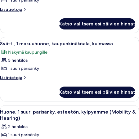
1
1 suuri parisänky
makuuhuone
Lisätietoja
Lisätietoja
kuvat
huoneesta
Sviitti,
Katso valitsemiesi päivien hinnat
1
makuuhuone
Avaa
Moderni hotellihuone, jossa on harmaa
10
Sviitti, 1 makuuhuone, kaupunkinäköala, kulmassa
kaikki
Näkymä kaupungille
huonetyypin
3 henkilöä
Sviitti,
1
1 suuri parisänky
makuuhuone,
Lisätietoja
Lisätietoja
kaupunkinäköala,
huoneesta
Sviitti,
kulmassa
Katso valitsemiesi päivien hinnat
1
kuvat
makuuhuone,
kaupunkinäköala,
Avaa
Hotellihuone, jossa on suuri sänky, so
4
kulmassa
Huone, 1 suuri parisänky, esteetön, kylpyamme (Mobility &
kaikki
Hearing)
huonetyypin
2 henkilöä
Huone,
1 suuri parisänky
1