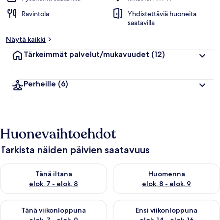
Ravintola
Yhdistettäviä huoneita
saatavilla
Näytä kaikki
Tärkeimmät palvelut/mukavuudet
(12)
Perheille
(6)
Huonevaihtoehdot
Tarkista näiden päivien saatavuus
Tarkista tämän illan saatavuus elok. 7 - elok. 8
Tarkista huomisen saatavuus el
Tänä iltana
Huomenna
elok. 7 - elok. 8
elok. 8 - elok. 9
Tarkista tämän viikonlopun saatavuus elok. 7 - elok. 9
Tarkista ensi viikonlopun saatav
Tänä viikonloppuna
Ensi viikonloppuna