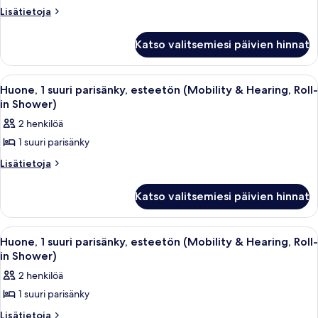
suuri
Lisätietoja
Lisätietoja
huoneesta
parisänky,
Huone,
esteetön,
Katso valitsemiesi päivien hinnat
1
kylpyamme
suuri
parisänky,
(Mobility
Avaa
Hotellihuone, jossa on suuri sänky, so
6
esteetön,
Huone, 1 suuri parisänky, esteetön (Mobility & Hearing, Roll-
&
kaikki
kylpyamme
in Shower)
Hearing)
(Mobility
huonetyypin
2 henkilöä
kuvat
&
Huone,
Hearing)
1 suuri parisänky
1
suuri
Lisätietoja
Lisätietoja
huoneesta
parisänky,
Huone,
esteetön
Katso valitsemiesi päivien hinnat
1
(Mobility
suuri
parisänky,
&
Avaa
Hotellihuone, jossa on suuri sänky, työp
7
esteetön
Huone, 1 suuri parisänky, esteetön (Mobility & Hearing, Roll-
Hearing,
kaikki
(Mobility
in Shower)
Roll-
&
huonetyypin
2 henkilöä
in
Hearing,
Huone,
Roll-
Shower)
1 suuri parisänky
1
in
kuvat
suuri
Lisätietoja
Lisätietoja
Shower)