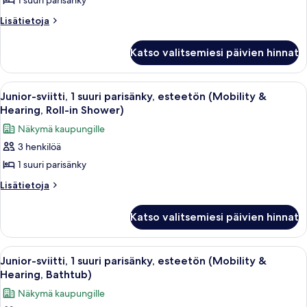
1 suuri parisänky
suuri
in
kuvat
Shower)
parisänky,
Lisätietoja
Lisätietoja
huoneesta
esteetön
Sviitti,
(Mobility
Katso valitsemiesi päivien hinnat
1
&
suuri
Hearing,
parisänky,
Avaa
Hotellihuone, jossa on suuri sänky, so
9
esteetön
Roll-
Junior-sviitti, 1 suuri parisänky, esteetön (Mobility &
kaikki
(Mobility
Hearing, Roll-in Shower)
in
&
huonetyypin
Shower)
Näkymä kaupungille
Hearing,
Junior-
kuvat
Roll-
3 henkilöä
sviitti,
in
1 suuri parisänky
1
Shower)
suuri
Lisätietoja
Lisätietoja
huoneesta
parisänky,
Junior-
esteetön
Katso valitsemiesi päivien hinnat
sviitti,
(Mobility
1
&
suuri
Avaa
Hotellihuone, jossa on suuri sänky, so
7
parisänky,
Hearing,
Junior-sviitti, 1 suuri parisänky, esteetön (Mobility &
kaikki
esteetön
Hearing, Bathtub)
Roll-
(Mobility
huonetyypin
in
Näkymä kaupungille
&
Junior-