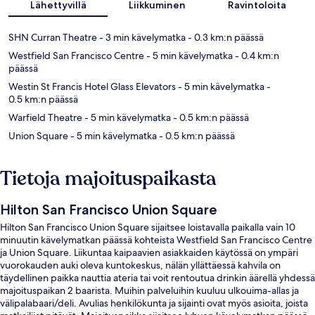
Lähettyvillä
Liikkuminen
Ravintoloita
SHN Curran Theatre
- 3 min kävelymatka
- 0.3 km:n päässä
Westfield San Francisco Centre
- 5 min kävelymatka
- 0.4 km:n
päässä
Westin St Francis Hotel Glass Elevators
- 5 min kävelymatka
-
0.5 km:n päässä
Warfield Theatre
- 5 min kävelymatka
- 0.5 km:n päässä
Union Square
- 5 min kävelymatka
- 0.5 km:n päässä
Tietoja majoituspaikasta
Hilton San Francisco Union Square
Hilton San Francisco Union Square sijaitsee loistavalla paikalla vain 10
minuutin kävelymatkan päässä kohteista Westfield San Francisco Centre
ja Union Square. Liikuntaa kaipaavien asiakkaiden käytössä on ympäri
vuorokauden auki oleva kuntokeskus, nälän yllättäessä kahvila on
täydellinen paikka nauttia ateria tai voit rentoutua drinkin äärellä yhdessä
majoituspaikan 2 baarista. Muihin palveluihin kuuluu ulkouima-allas ja
välipalabaari/deli. Avulias henkilökunta ja sijainti ovat myös asioita, joista