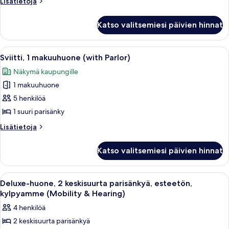
Lisätietoja
Lisätietoja
huoneesta
esteetön
Huone,
(Mobility
Katso valitsemiesi päivien hinnat
1
&
suuri
Hearing,
parisänky,
Avaa
Hotellihuone, jossa on suuri sänky, 
11
esteetön
Bathtub)
Sviitti, 1 makuuhuone (with Parlor)
kaikki
(Mobility
kuvat
Näkymä kaupungille
&
huonetyypin
Hearing,
1 makuuhuone
Sviitti,
Bathtub)
1
5 henkilöä
makuuhuone
1 suuri parisänky
(with
Lisätietoja
Lisätietoja
Parlor)
huoneesta
kuvat
Sviitti,
Katso valitsemiesi päivien hinnat
1
makuuhuone
(with
Avaa
Hotellihuone, jossa on kaksi sänkyä, t
5
Parlor)
Deluxe-huone, 2 keskisuurta parisänkyä, esteetön,
kaikki
kylpyamme (Mobility & Hearing)
huonetyypin
4 henkilöä
Deluxe-
2 keskisuurta parisänkyä
huone,