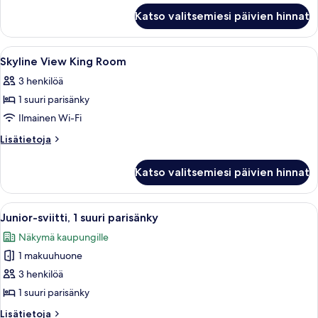
King
Katso valitsemiesi päivien hinnat
Junior
Suite
Avaa
Allergiatestatut vuodevaatteet, talle
4
Skyline View King Room
kaikki
3 henkilöä
huonetyypin
1 suuri parisänky
Skyline
View
Ilmainen Wi-Fi
King
Lisätietoja
Lisätietoja
Room
huoneesta
Skyline
kuvat
Katso valitsemiesi päivien hinnat
View
King
Room
Avaa
Hotellihuone, jossa on suuri sänky, so
10
Junior-sviitti, 1 suuri parisänky
kaikki
Näkymä kaupungille
huonetyypin
1 makuuhuone
Junior-
sviitti,
3 henkilöä
1
1 suuri parisänky
suuri
Lisätietoja
Lisätietoja