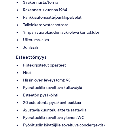
3 rakennusta/tornia
Rakennettu vuonna 1964
Pankkiautomaatti/pankkipalvelut
Tallelokero vastaanotossa
Ympäri vuorokauden auki oleva kuntoklubi
Ulkouima-allas
Juhlasali
Esteettömyys
Pistekirjoitetut opasteet
Hissi
Hissin oven leveys (cm): 93
Pyörätuolille soveltuva kulkuväylä
Esteetön pysäköinti
20 esteetöntä pysäköintipaikkaa
Avustavia kuuntelulaitteita saatavilla
Pyörätuolille soveltuva yleinen WC
Pyörätuolin käyttäjille soveltuva concierge-tiski