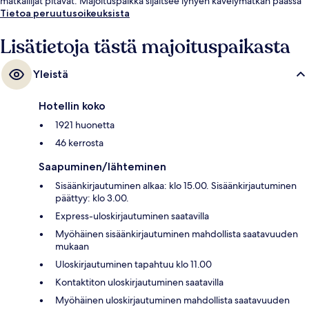
matkailijat pitävät. Majoituspaikka sijaitsee lyhyen kävelymatkan päässä
julkisen liikenteen yhteyksistä: Powell St & O'Farrell St Stop sijaitsee 3
Tietoa peruutusoikeuksista
minuutin ja Powell St & Geary Blvd Stop 4 minuutin kävelymatkan
päässä.
Lisätietoja tästä majoituspaikasta
Yleistä
Hotellin koko
1921 huonetta
46 kerrosta
Saapuminen/lähteminen
Sisäänkirjautuminen alkaa: klo 15.00. Sisäänkirjautuminen
päättyy: klo 3.00.
Express-uloskirjautuminen saatavilla
Myöhäinen sisäänkirjautuminen mahdollista saatavuuden
mukaan
Uloskirjautuminen tapahtuu klo 11.00
Kontaktiton uloskirjautuminen saatavilla
Myöhäinen uloskirjautuminen mahdollista saatavuuden