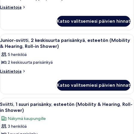
(with
Lisätietoja
Lisätietoja
Parlor)
huoneesta
kuvat
Sviitti,
Katso valitsemiesi päivien hinnat
2
makuuhuonetta
(with
Avaa
Allergiatestatut vuodevaatteet, talle
6
Parlor)
Junior-sviitti, 2 keskisuurta parisänkyä, esteetön (Mobility
kaikki
& Hearing, Roll-in Shower)
huonetyypin
5 henkilöä
Junior-
2 keskisuurta parisänkyä
sviitti,
2
Lisätietoja
Lisätietoja
huoneesta
keskisuurta
Junior-
parisänkyä,
Katso valitsemiesi päivien hinnat
sviitti,
esteetön
2
keskisuurta
(Mobility
Avaa
Hotellihuone, jossa on suuri sänky, tu
6
parisänkyä,
Sviitti, 1 suuri parisänky, esteetön (Mobility & Hearing, Roll-
&
kaikki
esteetön
in Shower)
Hearing,
(Mobility
huonetyypin
Näkymä kaupungille
Roll-
&
Sviitti,
Hearing,
in
3 henkilöä
1
Roll-
Shower)