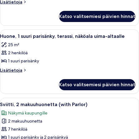
2
Lisätietoja
Lisätietoja
parisänkyä
huoneesta
Deluxe-
kuvat
Katso valitsemiesi päivien hinnat
huone,
2
parisänkyä
Avaa
Huone, 1 suuri parisänky, terassi, näk
6
Huone, 1 suuri parisänky, terassi, näköala uima-altaalle
kaikki
25 m²
huonetyypin
2 henkilöä
Huone,
1
1 suuri parisänky
suuri
Lisätietoja
Lisätietoja
parisänky,
huoneesta
Huone,
terassi,
Katso valitsemiesi päivien hinnat
1
näköala
suuri
uima-
parisänky,
Avaa
Hotellihuone, jossa on sänky, lipaston
11
altaalle
terassi,
Sviitti, 2 makuuhuonetta (with Parlor)
kaikki
näköala
kuvat
Näkymä kaupungille
uima-
huonetyypin
altaalle
2 makuuhuonetta
Sviitti,
2
7 henkilöä
makuuhuonetta
1 suuri parisänky ja 2 parisänkyä