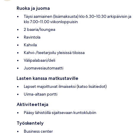
Ruoka ja juoma
Täysi aamiainen (lisämaksusta) klo 6.30–10.30 arkipäivisin ja
klo 7.00–11.00 viikonloppuisin
2 baaria/loungea
Ravintola
Kahvila
Kahvi-/teetarjoilu yleisissä tiloissa
Välipalabaari/deli
Juomavesiautomaatti
Lasten kanssa matkustaville
Lapset majoittuvat ilmaiseksi (katso lisätiedot)
Uima-altaan portti
Aktiviteetteja
Pääsy lähistöllä sijaitsevaan kuntoklubiin
Työskentely
Business center