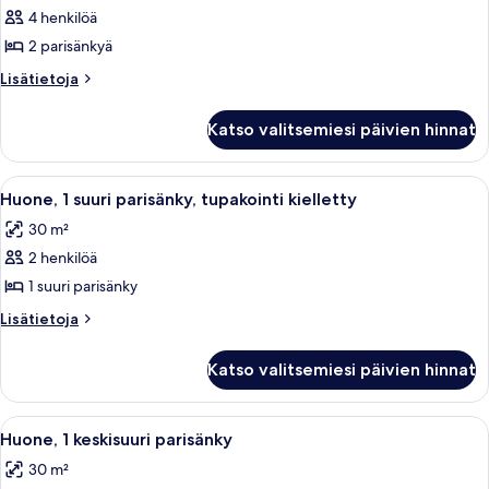
4 henkilöä
Huone,
2
2 parisänkyä
parisänkyä
Lisätietoja
Lisätietoja
kuvat
huoneesta
Huone,
Katso valitsemiesi päivien hinnat
2
parisänkyä
Avaa
Hotellihuone, jossa on suuri sänky, yö
5
Huone, 1 suuri parisänky, tupakointi kielletty
kaikki
30 m²
huonetyypin
2 henkilöä
Huone,
1
1 suuri parisänky
suuri
Lisätietoja
Lisätietoja
parisänky,
huoneesta
Huone,
tupakointi
Katso valitsemiesi päivien hinnat
1
kielletty
suuri
kuvat
parisänky,
Avaa
Hotellihuone, jossa on suuri sänky, k
4
tupakointi
Huone, 1 keskisuuri parisänky
kaikki
kielletty
30 m²
huonetyypin