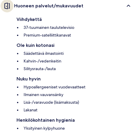
Huoneen palvelut/mukavuudet
Viihdykettä
37-tuumainen taulutelevisio
Premium-satelliittikanavat
Ole kuin kotonasi
Säädettävä ilmastointi
Kahvin-/vedenkeitin
Silitysrauta-/lauta
Nuku hyvin
Hypoallergeeniset vuodevaatteet
Ilmainen vauvansänky
Lisä-/varavuode (lisämaksusta)
Lakanat
Henkilökohtainen hygienia
Yksityinen kylpyhuone