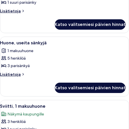
1
1 suuri parisänky
suuri
Lisätietoja
Lisätietoja
parisänky,
huoneesta
kaupunkinäköala
Junior-
Katso valitsemiesi päivien hinnat
sviitti,
kuvat
1
suuri
Avaa
Huone, useita sänkyjä | Allergiatesta
4
parisänky,
Huone, useita sänkyjä
kaikki
kaupunkinäköala
1 makuuhuone
huonetyypin
5 henkilöä
Huone,
useita
3 parisänkyä
sänkyjä
Lisätietoja
Lisätietoja
kuvat
huoneesta
Huone,
Katso valitsemiesi päivien hinnat
useita
sänkyjä
Avaa
Hotellihuone, jossa on taulutelevisio,
12
Sviitti, 1 makuuhuone
kaikki
Näkymä kaupungille
huonetyypin
3 henkilöä
Sviitti,