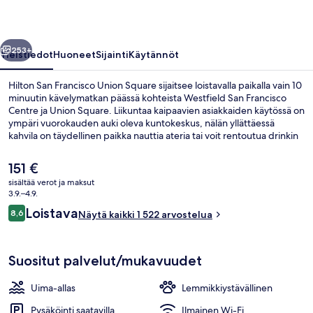
valokuvagalleria
llinen
Seuraava
253+
Yleistiedot
Huoneet
Sijainti
Käytännöt
Hilton San Francisco Union Square sijaitsee loistavalla paikalla vain 10
minuutin kävelymatkan päässä kohteista Westfield San Francisco
Centre ja Union Square. Liikuntaa kaipaavien asiakkaiden käytössä on
ympäri vuorokauden auki oleva kuntokeskus, nälän yllättäessä
kahvila on täydellinen paikka nauttia ateria tai voit rentoutua drinkin
äärellä yhdessä majoituspaikan 2 baarista. Muihin palveluihin kuuluu
ulkouima-allas ja välipalabaari/deli. Avulias henkilökunta ja sijainti
Nykyinen
151 €
ovat myös asioita, joista matkailijat pitävät. Majoituspaikka sijaitsee
hinta
sisältää verot ja maksut
lyhyen kävelymatkan päässä julkisen liikenteen yhteyksistä: Powell St
on
3.9.–4.9.
& O'Farrell St Stop sijaitsee 3 minuutin ja Powell St & Geary Blvd
2 baaria, kattoterassibaari, aulabaari
151 €
Arvostelut
Stop 4 minuutin kävelymatkan päässä.
Loistava
8,6
Näytä kaikki 1 522 arvostelua
8,6 kautta 10.
Suositut palvelut/mukavuudet
Uima-allas
Lemmikkiystävällinen
Pysäköinti saatavilla
Ilmainen Wi-Fi