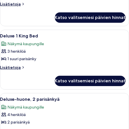
2
Lisätietoja
Lisätietoja
huoneesta
keskisuurta
Deluxe-
parisänkyä,
Katso valitsemiesi päivien hinnat
huone,
esteetön,
2
keskisuurta
kylpyamme
Avaa
Hotellihuone, jossa on suuri sänky, s
9
parisänkyä,
Deluxe 1 King Bed
(Mobility
kaikki
esteetön,
&
Näkymä kaupungille
kylpyamme
huonetyypin
Hearing)
(Mobility
3 henkilöä
Deluxe
&
kuvat
1
1 suuri parisänky
Hearing)
King
Lisätietoja
Lisätietoja
Bed
huoneesta
Deluxe
kuvat
Katso valitsemiesi päivien hinnat
1
King
Bed
Avaa
Hotellihuone, jossa on kaksi sänkyä, t
9
Deluxe-huone, 2 parisänkyä
kaikki
Näkymä kaupungille
huonetyypin
4 henkilöä
Deluxe-
huone,
2 parisänkyä