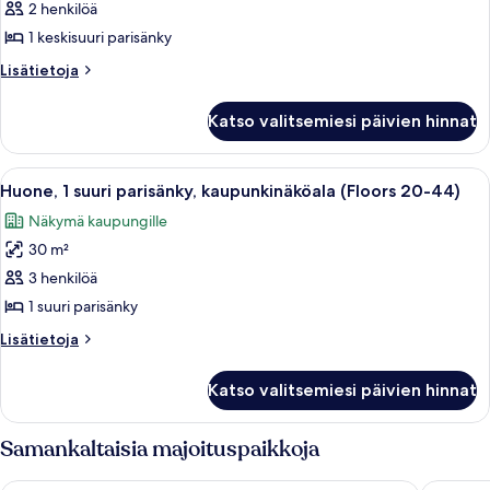
2 henkilöä
Huone,
1
1 keskisuuri parisänky
keskisuuri
Lisätietoja
Lisätietoja
parisänky
huoneesta
Huone,
kuvat
Katso valitsemiesi päivien hinnat
1
keskisuuri
parisänky
Avaa
Hotellihuone, jossa on suuri sänky, ty
8
Huone, 1 suuri parisänky, kaupunkinäköala (Floors 20-44)
kaikki
Näkymä kaupungille
huonetyypin
30 m²
Huone,
1
3 henkilöä
suuri
1 suuri parisänky
parisänky,
Lisätietoja
Lisätietoja
kaupunkinäköala
huoneesta
(Floors
Huone,
Katso valitsemiesi päivien hinnat
1
20-
suuri
44)
parisänky,
Samankaltaisia majoituspaikkoja
kuvat
kaupunkinäköala
(Floors