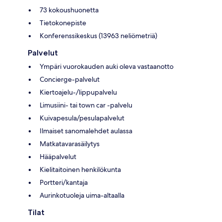
73 kokoushuonetta
Tietokonepiste
Konferenssikeskus (13963 neliömetriä)
Palvelut
Ympäri vuorokauden auki oleva vastaanotto
Concierge-palvelut
Kiertoajelu-/lippupalvelu
Limusiini- tai town car -palvelu
Kuivapesula/pesulapalvelut
Ilmaiset sanomalehdet aulassa
Matkatavarasäilytys
Hääpalvelut
Kielitaitoinen henkilökunta
Portteri/kantaja
Aurinkotuoleja uima-altaalla
Tilat