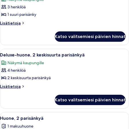
huonetyypin
3 henkilöä
Junior-
sviitti,
1 suuri parisänky
1
Lisätietoja
Lisätietoja
suuri
huoneesta
Junior-
parisänky,
Katso valitsemiesi päivien hinnat
sviitti,
kulmassa
1
(Deluxe)
suuri
Avaa
Deluxe-huone, 2 keskisuurta parisänky
7
kuvat
parisänky,
Deluxe-huone, 2 keskisuurta parisänkyä
kaikki
kulmassa
Näkymä kaupungille
(Deluxe)
huonetyypin
4 henkilöä
Deluxe-
huone,
2 keskisuurta parisänkyä
2
Lisätietoja
Lisätietoja
keskisuurta
huoneesta
Deluxe-
parisänkyä
Katso valitsemiesi päivien hinnat
huone,
kuvat
2
keskisuurta
Avaa
Hotellihuone, jossa on kaksi sänkyä, tu
5
parisänkyä
Huone, 2 parisänkyä
kaikki
1 makuuhuone
huonetyypin