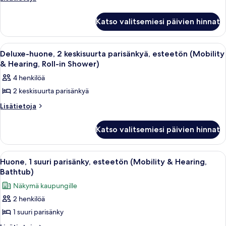
huoneesta
parisänky,
Huone,
esteetön
Katso valitsemiesi päivien hinnat
1
(Mobility
suuri
parisänky,
&
Avaa
Hotellihuone, jossa on kaksi erillistä 
6
esteetön
Deluxe-huone, 2 keskisuurta parisänkyä, esteetön (Mobility
Hearing,
kaikki
(Mobility
& Hearing, Roll-in Shower)
Roll-
&
huonetyypin
4 henkilöä
in
Hearing,
Deluxe-
Roll-
Shower)
2 keskisuurta parisänkyä
huone,
in
kuvat
2
Lisätietoja
Lisätietoja
Shower)
huoneesta
keskisuurta
Deluxe-
parisänkyä,
Katso valitsemiesi päivien hinnat
huone,
esteetön
2
keskisuurta
(Mobility
Avaa
Hotellihuone, jossa on suuri sänky, työp
6
parisänkyä,
Huone, 1 suuri parisänky, esteetön (Mobility & Hearing,
&
kaikki
esteetön
Bathtub)
Hearing,
(Mobility
huonetyypin
Näkymä kaupungille
Roll-
&
Huone,
Hearing,
in
2 henkilöä
1
Roll-
Shower)
1 suuri parisänky
suuri
in
kuvat
Shower)
parisänky,