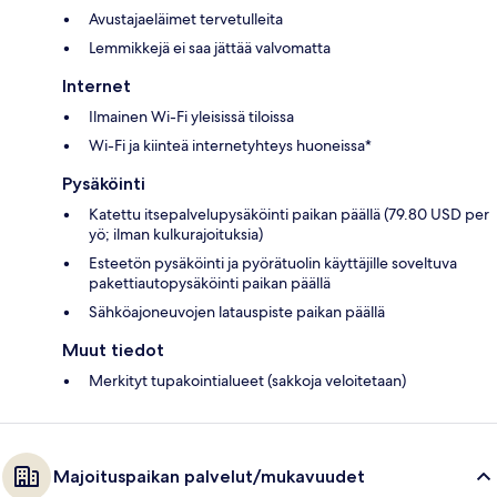
Avustajaeläimet tervetulleita
Lemmikkejä ei saa jättää valvomatta
Internet
Ilmainen Wi-Fi yleisissä tiloissa
Wi-Fi ja kiinteä internetyhteys huoneissa*
Pysäköinti
Katettu itsepalvelupysäköinti paikan päällä (79.80 USD per
yö; ilman kulkurajoituksia)
Esteetön pysäköinti ja pyörätuolin käyttäjille soveltuva
pakettiautopysäköinti paikan päällä
Sähköajoneuvojen latauspiste paikan päällä
Muut tiedot
Merkityt tupakointialueet (sakkoja veloitetaan)
Majoituspaikan palvelut/mukavuudet