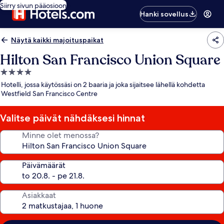
Siirry sivun pääosioon
Hanki sovellus
Näytä kaikki majoituspaikat
Hilton San Francisco Union Square
4.0
tähden
Hotelli, jossa käytössäsi on 2 baaria ja joka sijaitsee lähellä kohdetta
majoituspaikka
Westfield San Francisco Centre
Valitse päivät nähdäksesi hinnat
Minne olet menossa?
Päivämäärät
Asiakkaat