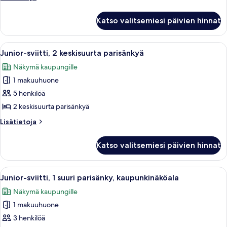
parisänky
huoneesta
kuvat
Junior-
Katso valitsemiesi päivien hinnat
sviitti,
1
suuri
Avaa
Hotellihuone, jossa on kaksi sänkyä, tel
10
parisänky
Junior-sviitti, 2 keskisuurta parisänkyä
kaikki
Näkymä kaupungille
huonetyypin
1 makuuhuone
Junior-
sviitti,
5 henkilöä
2
2 keskisuurta parisänkyä
keskisuurta
Lisätietoja
Lisätietoja
parisänkyä
huoneesta
kuvat
Junior-
Katso valitsemiesi päivien hinnat
sviitti,
2
keskisuurta
Avaa
Hotellihuone, jossa on suuri sänky, so
5
parisänkyä
Junior-sviitti, 1 suuri parisänky, kaupunkinäköala
kaikki
Näkymä kaupungille
huonetyypin
1 makuuhuone
Junior-
sviitti,
3 henkilöä