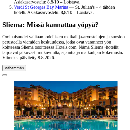
Asiakasarvostelu: 8,8/10 – Loistava.
Verdi St Georges Bay Marina
— St. Julian's – 4 tähden
hotelli. Asiakasarvostelu: 8,8/10 – Loistava.
Sliema: Missä kannattaa yöpyä?
Ominaisuudet valitaan todellisten matkailija-arvostelujen ja suosion
perusteella vieraiden keskuudessa, jotka ovat varanneet yön
kohteessa Sliema osoitteessa Hotels.com. Nämä Sliema -hotellit
tarjoavat jatkuvasti mukavuutta, sijaintia ja matkailijan kokemusta.
Viimeksi päivitetty
8.8.2026
.
Vähemmän