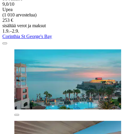
9,0/10
Upea
(1 010 arvostelua)
253 €
sisältää verot ja maksut
1.9.–2.9.
Corinthia St George's Bay