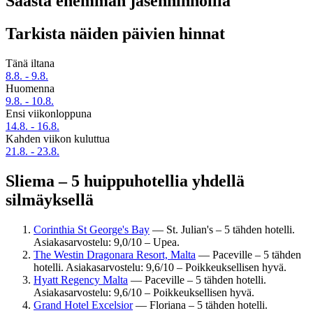
Säästä enemmän jäsenhinnoilla
Tarkista näiden päivien hinnat
Tänä iltana
8.8. - 9.8.
Huomenna
9.8. - 10.8.
Ensi viikonloppuna
14.8. - 16.8.
Kahden viikon kuluttua
21.8. - 23.8.
Sliema – 5 huippuhotellia yhdellä
silmäyksellä
Corinthia St George's Bay
— St. Julian's – 5 tähden hotelli.
Asiakasarvostelu: 9,0/10 – Upea.
The Westin Dragonara Resort, Malta
— Paceville – 5 tähden
hotelli. Asiakasarvostelu: 9,6/10 – Poikkeuksellisen hyvä.
Hyatt Regency Malta
— Paceville – 5 tähden hotelli.
Asiakasarvostelu: 9,6/10 – Poikkeuksellisen hyvä.
Grand Hotel Excelsior
— Floriana – 5 tähden hotelli.