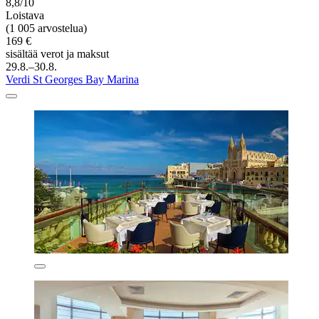
8,8/10
Loistava
(1 005 arvostelua)
169 €
sisältää verot ja maksut
29.8.–30.8.
Verdi St Georges Bay Marina