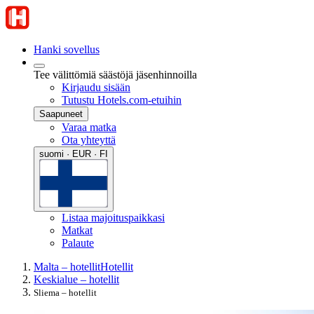
Hanki sovellus
Tee välittömiä säästöjä jäsenhinnoilla
Kirjaudu sisään
Tutustu Hotels.com-etuihin
Saapuneet
Varaa matka
Ota yhteyttä
suomi · EUR · FI
Listaa majoituspaikkasi
Matkat
Palaute
Malta – hotellit
Hotellit
Keskialue – hotellit
Sliema – hotellit