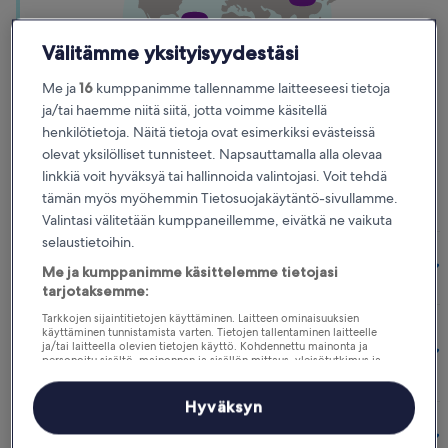
Välitämme yksityisyydestäsi
Me ja
16
kumppanimme tallennamme laitteeseesi tietoja
ja/tai haemme niitä siitä, jotta voimme käsitellä
henkilötietoja. Näitä tietoja ovat esimerkiksi evästeissä
Kerää
olevat yksilölliset tunnisteet. Napsauttamalla alla olevaa
Kerää 1 leima jokaista yöpymääsi yötä kohti. Kerättyäsi 10 leimaa
linkkiä voit hyväksyä tai hallinnoida valintojasi. Voit tehdä
saat palkintoyön*.
tämän myös myöhemmin Tietosuojakäytäntö-sivullamme.
Valintasi välitetään kumppaneillemme, eivätkä ne vaikuta
selaustietoihin.
Näin voit kerätä leimoja
Me ja kumppanimme käsittelemme tietojasi
tarjotaksemme:
Tarkkojen sijaintitietojen käyttäminen. Laitteen ominaisuuksien
käyttäminen tunnistamista varten. Tietojen tallentaminen laitteelle
Hyödyllisiä vinkkejä, joilla keräät leimoja
ja/tai laitteella olevien tietojen käyttö. Kohdennettu mainonta ja
personoitu sisältö, mainonnan ja sisällön mittaus, yleisötutkimus ja
nopeammin
palvelujen kehittäminen.
Kumppanien (toimittajien) luettelo
Hyväksyn
Katso, miten helposti voit saada palkintoyösi*