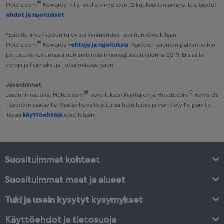
®
Hotels.com
Rewards
-tilisi avulla viimeisten 12 kuukauden aikana. Lue täydet
ehdot ja rajoitukset
.
*Esitetty arvo riippuu tulevista varauksistasi ja siihen sovelletaan
®
Hotels.com
Rewards
-ehtoja ja rajoituksia
. Kaikkien jäsenten palkintoöihin
perustuva keskimääräinen arvo maailmanlaajuisesti vuonna 2019. Ei sisällä
veroja ja lisämaksuja, jotka maksaa jäsen.
Jäsenhinnat
®
®
Jäsenhinnat ovat Hotels.com
-sovelluksen käyttäjien ja
Hotels.com
Rewards
-jäsenten saatavilla. Saatavilla valikoiduissa hotelleissa ja vain tietyille päiville.
Täysiä
käyttöehtoja
sovelletaan.
Suosituimmat kohteet
Suosituimmat maat ja alueet
Tuki ja usein kysytyt kysymykset
Käyttöehdot ja tietosuoja