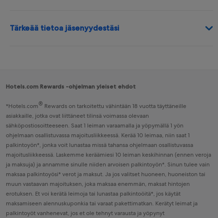
Tärkeää tietoa jäsenyydestäsi
Hotels.com Rewards -ohjelman yleiset ehdot
®
*
Hotels.com
Rewards
on tarkoitettu vähintään 18 vuotta täyttäneille
asiakkaille, jotka ovat liittäneet tilinsä voimassa olevaan
sähköpostiosoitteeseen. Saat 1 leiman varaamalla ja yöpymällä 1 yön
ohjelmaan osallistuvassa majoitusliikkeessä. Kerää 10 leimaa, niin saat 1
palkintoyön*, jonka voit lunastaa missä tahansa ohjelmaan osallistuvassa
majoitusliikkeessä. Laskemme keräämiesi 10 leiman keskihinnan (ennen veroja
ja maksuja) ja annamme sinulle niiden arvoisen palkintoyön*. Sinun tulee vain
maksaa palkintoyösi* verot ja maksut. Ja jos valitset huoneen, huoneiston tai
muun vastaavan majoituksen, joka maksaa enemmän, maksat hintojen
erotuksen. Et voi kerätä leimoja tai lunastaa palkintoöitä*, jos käytät
maksamiseen alennuskuponkia tai varaat pakettimatkan. Kerätyt leimat ja
palkintoyöt vanhenevat, jos et ole tehnyt varausta ja yöpynyt