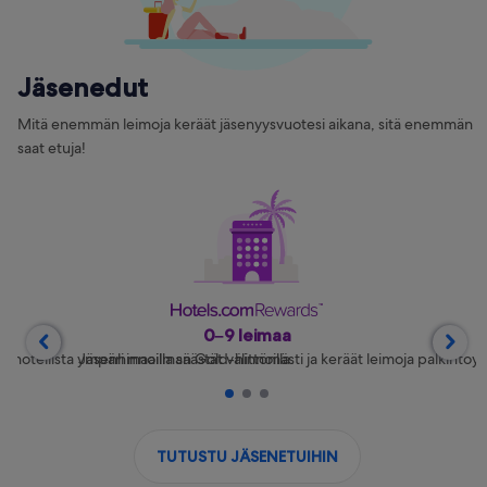
Jäsenedut
Mitä enemmän leimoja keräät jäsenyysvuotesi aikana, sitä enemmän
saat etuja!
0–9 leimaa


00 hotellista ympäri maailman Gold-hinnoilla.
Jäsenhinnoilla säästät välittömästi ja keräät leimoja palkintoy
1
2
3
TUTUSTU JÄSENETUIHIN