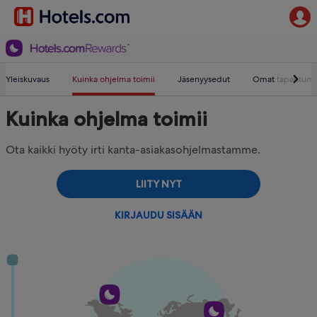
Yleiskuvaus
Kuinka ohjelma toimii
Jäsenyysedut
Omat tapahtuma
Kuinka ohjelma toimii
Ota kaikki hyöty irti kanta-asiakasohjelmastamme.
LIITY NYT
KIRJAUDU SISÄÄN