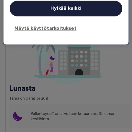
Hylkää kaikki
Näytä käyttötarkoitukset
Lunasta
Tämä on paras osuus!
Palkintoyösi* on arvoltaan keräämiesi 10 leiman
keskihinta