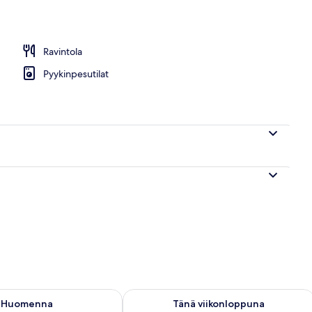
n julkisivu
Ravintola
Pyykinpesutilat
sen saatavuus elok. 10 - elok. 11
Tarkista tämän viikonlopun saatavuus el
Huomenna
Tänä viikonloppuna