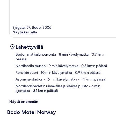
Sjøgata, 57, Bodø, 8006
Näytä kartalla
Lähettyvillä
Bodon matkailuneuvonta
- 8 min kävelymatka
- 0.7 km:n
päässä
Nordlandin museo
- 9 min kävelymatka
- 0.8 km:n päässä
Kart
Ronvikin vuori
- 10 min kävelymatka
- 0.9 km:n päässä
Aspmyra-stadion
- 16 min kävelymatka
- 1.4 km:n päässä
Nordlandsbadetin uima-allas ja sisävesipuisto
- 5 min
ajomatka
- 3.1 km:n päässä
Näytä enemmän
Bodo Motel Norway