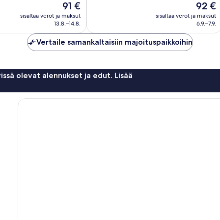
Hinta
Hinta
91 €
92 €
1 016
on
on
sisältää verot ja maksut
sisältää verot ja maksut
arvostelua
91 €
92 €
13.8.–14.8.
6.9.–7.9.
Vertaile samankaltaisiin majoituspaikkoihin
issä olevat alennukset ja edut. Lisää