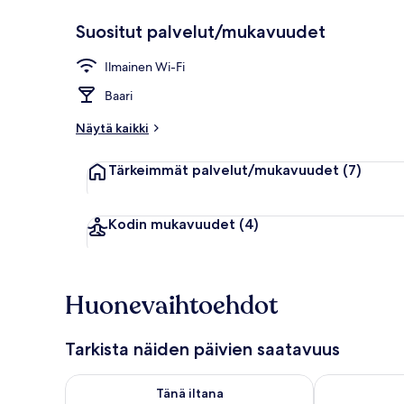
Suositut palvelut/mukavuudet
Majoituspaika
Ilmainen Wi-Fi
Baari
Näytä kaikki
Tärkeimmät palvelut/mukavuudet
(7)
Kodin mukavuudet
(4)
Huonevaihtoehdot
Tarkista näiden päivien saatavuus
Tarkista tämän illan saatavuus elok. 9 - elok. 10
Tarkista huomi
Tänä iltana