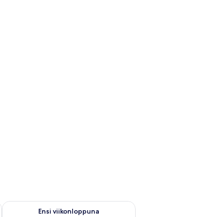
ok. 14 - elok. 16
Tarkista ensi viikonlopun saatavuus elok. 21 - elok. 23
Ensi viikonloppuna