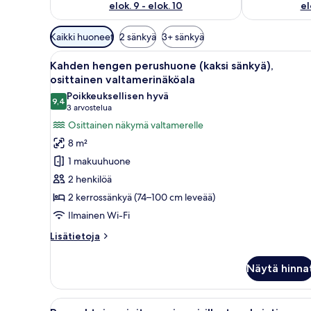
elok. 9 - elok. 10
el
Huoneille
Kaikki huoneet
2 sänkyä
3+ sänkyä
saatavilla
Avaa
Kerrossängyllä varustettu huon
olevia
5
Kahden hengen perushuone (kaksi sänkyä),
kaikki
suodattimia
osittainen valtamerinäköala
huonetyypin
Poikkeuksellisen hyvä
9,4
Kahden
9,4 kautta 10
(3
3 arvostelua
hengen
arvostelua)
Osittainen näkymä valtamerelle
perushuone
8 m²
(kaksi
1 makuuhuone
sänkyä),
2 henkilöä
osittainen
2 kerrossänkyä (74–100 cm leveää)
valtamerinäköala
Ilmainen Wi-Fi
kuvat
Lisätietoja
Lisätietoja
huoneesta
Kahden
Näytä hinna
hengen
perushuone
(kaksi
Avaa
Kerrossänky, jossa on valkoise
1
sänkyä),