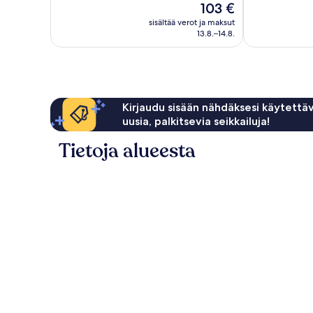
Hinta
103 €
Loistava,
1 024
on
1 004
sisältää verot ja maksut
arvostelua
103 €
13.8.–14.8.
arvostelua
Kirjaudu sisään nähdäksesi käytettäv
uusia, palkitsevia seikkailuja!
Tietoja alueesta