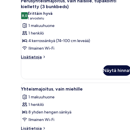
Perusyhteismajoitus, vain naisille, tupakointi
kaikki
osittainen
kielletty (3 bunkbeds)
valtamerinäköala
huonetyypin
Erittäin hyvä
8,0
Perusyhteismajoitus,
8,0 kautta 10
(1
1 arvostelu
vain
arvostelu)
1 makuuhuone
naisille,
1 henkilö
tupakointi
4 kerrossänkyä (74–100 cm leveää)
kielletty
Ilmainen Wi-Fi
(3
Lisätietoja
bunkbeds)
Lisätietoja
huoneesta
kuvat
Perusyhteismajoitus,
Näytä hinna
vain
naisille,
tupakointi
Avaa
Kerrossänky, jossa on valkoise
1
kielletty
Yhteismajoitus, vain miehille
kaikki
(3
1 makuuhuone
bunkbeds)
huonetyypin
1 henkilö
Yhteismajoitus,
vain
8 yhden hengen sänkyä
miehille
Ilmainen Wi-Fi
kuvat
Lisätietoja
Lisätietoja