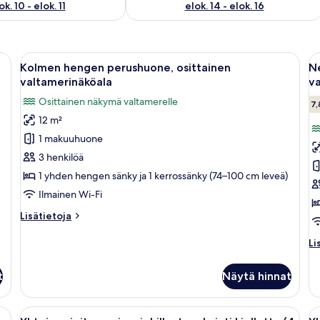
ok. 10 - elok. 11
elok. 14 - elok. 16
e, jossa on ovi, joka johtaa käytävään.
Avaa
Kolmen hengen perushuone, osittainen
A
1
Kolmen hengen perushuone, osittainen
N
kaikki
ka
valtamerinäköala
v
huonetyypin
h
Osittainen näkymä valtamerelle
7,
Kolmen
N
12 m²
hengen
h
1 makuuhuone
perushuone,
p
osittainen
o
3 henkilöä
valtamerinäköala
v
1 yhden hengen sänky ja 1 kerrossänky (74–100 cm leveä)
kuvat
k
Ilmainen Wi-Fi
Lisätietoja
Lisätietoja
huoneesta
Kolmen
Li
Li
hengen
hu
perushuone,
Ne
t
Näytä hinnat
osittainen
h
valtamerinäköala
pe
os
t vuodevaatteet ja metallinen runko.
Avaa
Työpöytä, ilmainen Wi-Fi, vuodevaatt
A
1
va