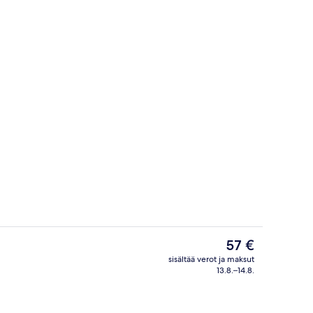
mainen Wi-Fi, vuodevaatteet
Ulkopuoli
Nykyinen
57 €
hinta
sisältää verot ja maksut
on
13.8.–14.8.
ö
Jaetut keittiötilat
57 €