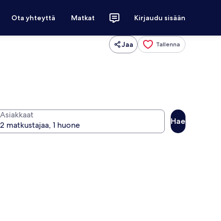
Ota yhteyttä
Matkat
Kirjaudu sisään
Jaa
Tallenna
Asiakkaat
Hae