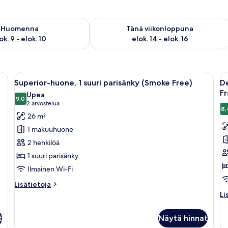
sen saatavuus elok. 9 - elok. 10
Tarkista tämän viikonlopun saatavuus el
Huomenna
Tänä viikonloppuna
ok. 9 - elok. 10
elok. 14 - elok. 16
nky, kaksi yöpöytävalaisinta, yöpöytä, ikkuna verhoilla ja seinään kiinnitetty 
Avaa
Hotellihuone, jossa on sänky, yöpöydät
A
9
Superior-huone, 1 suuri parisänky (Smoke Free)
De
kaikki
ka
Fr
Upea
huonetyypin
9,0
h
9,0 kautta 10
(2
2 arvostelua
8,
Superior-
D
arvostelua)
26 m²
huone,
h
1 makuuhuone
1
2
2 henkilöä
suuri
k
1 suuri parisänky
parisänky
p
Ilmainen Wi-Fi
(Smoke
(
Free)
F
Lisätietoja
Lisätietoja
kuvat
huoneesta
k
Li
Li
Superior-
hu
huone,
De
t
Näytä hinnat
1
hu