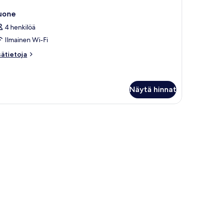
uone
4 henkilöä
Ilmainen Wi-Fi
sätietoja
sätietoja
oneesta
uone
Näytä hinnat