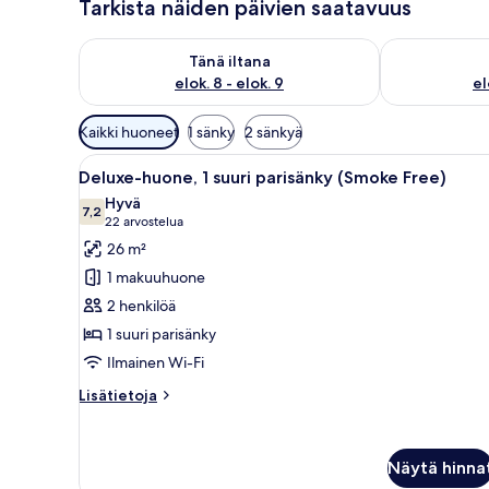
Tarkista näiden päivien saatavuus
Tarkista tämän illan saatavuus elok. 8 - elok. 9
Tarkista huomi
Tänä iltana
elok. 8 - elok. 9
el
Huoneille
Kaikki huoneet
1 sänky
2 sänkyä
saatavilla
Avaa
Hotellihuone, jossa on suuri sä
olevia
5
Deluxe-huone, 1 suuri parisänky (Smoke Free)
kaikki
suodattimia
Hyvä
huonetyypin
7,2
7,2 kautta 10
(22
22 arvostelua
Deluxe-
arvostelua)
26 m²
huone,
1 makuuhuone
1
2 henkilöä
suuri
1 suuri parisänky
parisänky
Ilmainen Wi-Fi
(Smoke
Free)
Lisätietoja
Lisätietoja
kuvat
huoneesta
Deluxe-
huone,
Näytä hinna
1