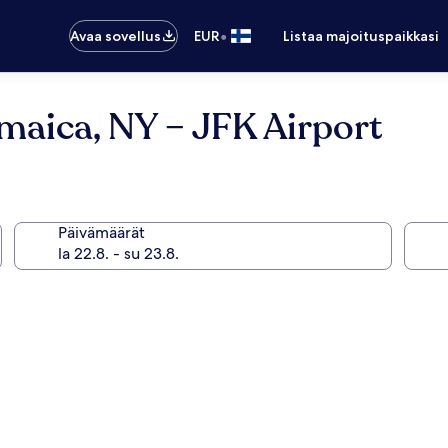
•
Avaa sovellus
EUR
Listaa majoituspaikkasi
maica, NY – JFK Airport
Päivämäärät