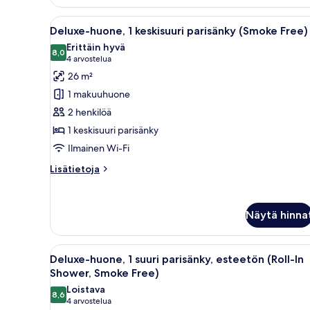
suuri
parisänky
Avaa
Hotellihuone, jossa on suuri sä
(Smoke
5
Deluxe-huone, 1 keskisuuri parisänky (Smoke Free)
kaikki
Free)
Erittäin hyvä
huonetyypin
8,0
8,0 kautta 10
(4
4 arvostelua
Deluxe-
arvostelua)
26 m²
huone,
1 makuuhuone
1
2 henkilöä
keskisuuri
1 keskisuuri parisänky
parisänky
Ilmainen Wi-Fi
(Smoke
Free)
Lisätietoja
Lisätietoja
kuvat
huoneesta
Deluxe-
huone,
Näytä hinna
1
keskisuuri
parisänky
Avaa
Hotellihuone, jossa on suuri sän
(Smoke
5
Deluxe-huone, 1 suuri parisänky, esteetön (Roll-In
kaikki
Free)
Shower, Smoke Free)
huonetyypin
Loistava
8,6
Deluxe-
8,6 kautta 10
(4
4 arvostelua