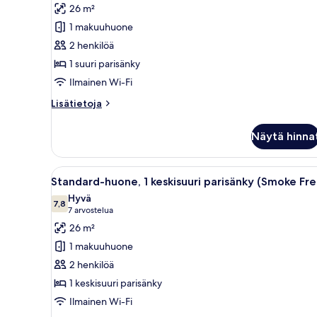
huone,
arvostelua)
26 m²
1
1 makuuhuone
suuri
2 henkilöä
parisänky,
1 suuri parisänky
esteetön
Ilmainen Wi-Fi
(Roll-
In
Lisätietoja
Lisätietoja
huoneesta
Shower,
Deluxe-
Smoke
Näytä hinna
huone,
Free)
1
kuvat
suuri
Avaa
Hotellihuone, jossa on sänky, yö
10
parisänky,
Standard-huone, 1 keskisuuri parisänky (Smoke Fre
kaikki
esteetön
Hyvä
(Roll-
huonetyypin
7,8
7,8 kautta 10
(7
7 arvostelua
In
Standard-
arvostelua)
26 m²
Shower,
huone,
Smoke
1 makuuhuone
1
Free)
2 henkilöä
keskisuuri
1 keskisuuri parisänky
parisänky
Ilmainen Wi-Fi
(Smoke