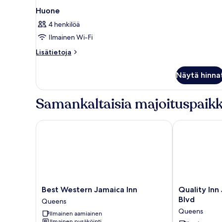
Huone
4 henkilöä
Ilmainen Wi-Fi
Lisätietoja
Lisätietoja
huoneesta
Huone
Näytä hinna
Samankaltaisia majoituspaikk
Best Western Jamaica Inn
Quality Inn J
Best
Quality
Best Western Jamaica Inn
Quality Inn
Western
Inn
Blvd
Queens
Jamaica
JFK
Queens
Ilmainen aamiainen
Inn
Airport
Ilmainen pysäköinti