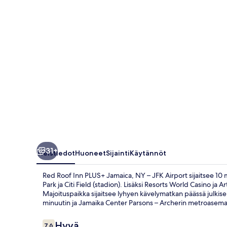
NY
–
JFK
Airport
valokuvagalleria
31+
Yleistiedot
Huoneet
Sijainti
Käytännöt
Red Roof Inn PLUS+ Jamaica, NY – JFK Airport sijaitsee 1
Park ja Citi Field (stadion). Lisäksi Resorts World Casino ja
Majoituspaikka sijaitsee lyhyen kävelymatkan päässä julkis
minuutin ja Jamaika Center Parsons – Archerin metroasema
Arvostelut
Hyvä
7,6