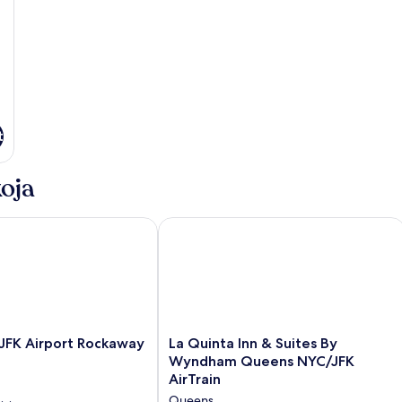
t
oja
FK Airport Rockaway Blvd
La Quinta Inn & Suites By Wyndham Q
La
 JFK Airport Rockaway
La Quinta Inn & Suites By
Quinta
Wyndham Queens NYC/JFK
Inn
AirTrain
&
Queens