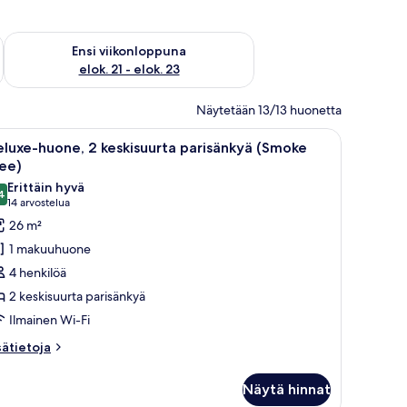
ok. 14 - elok. 16
Tarkista ensi viikonlopun saatavuus elok. 21 - elok. 23
Ensi viikonloppuna
elok. 21 - elok. 23
Näytetään 13/13 huonetta
lämmitin.
, työpöytä ja televisio.
vaa
Hotellihuone, jossa on kaksi sänkyä, yöpöytä,
6
luxe-huone, 2 keskisuurta parisänkyä (Smoke
ikki
ee)
uonetyypin
Erittäin hyvä
4
eluxe-
8,4 kautta 10
(14
14 arvostelua
uone,
arvostelua)
26 m²
1 makuuhuone
eskisuurta
4 henkilöä
arisänkyä
2 keskisuurta parisänkyä
Smoke
Ilmainen Wi-Fi
ree)
uvat
sätietoja
sätietoja
oneesta
luxe-
Näytä hinnat
one,