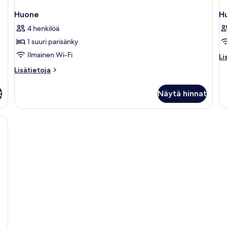
Huone
H
4 henkilöä
1 suuri parisänky
Ilmainen Wi-Fi
Li
Li
hu
Lisätietoja
Lisätietoja
H
huoneesta
Huone
t
Näytä hinnat