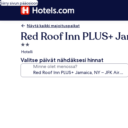
Siirry sivun pääosioon
Näytä kaikki majoituspaikat
Red Roof Inn PLUS+ Ja
2.0
tähden
Hotelli
majoituspaikka
Valitse päivät nähdäksesi hinnat
Minne olet menossa?
Majoituspaikan
Red
Roof
Inn
PLUS+
Jamaica,