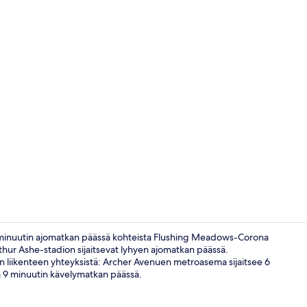
Ulkopuoli
0 minuutin ajomatkan päässä kohteista Flushing Meadows-Corona
 Arthur Ashe-stadion sijaitsevat lyhyen ajomatkan päässä.
en liikenteen yhteyksistä: Archer Avenuen metroasema sijaitsee 6
Aula
 9 minuutin kävelymatkan päässä.