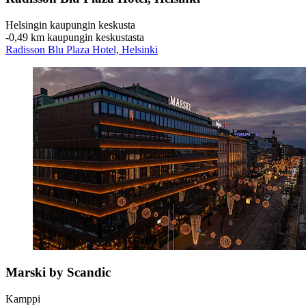
Helsingin kaupungin keskusta
‐
0,49 km kaupungin keskustasta
Radisson Blu Plaza Hotel, Helsinki
Marski by Scandic
Kamppi