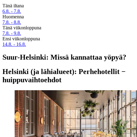
Tänä iltana
6.8. - 7.8.
Huomenna
7.8. - 8.8.
Tänä viikonloppuna
7.8. - 9.8.
Ensi viikonloppuna
14.8. - 16.8.
Suur-Helsinki: Missä kannattaa yöpyä?
Helsinki (ja lähialueet): Perhehotellit −
huippuvaihtoehdot