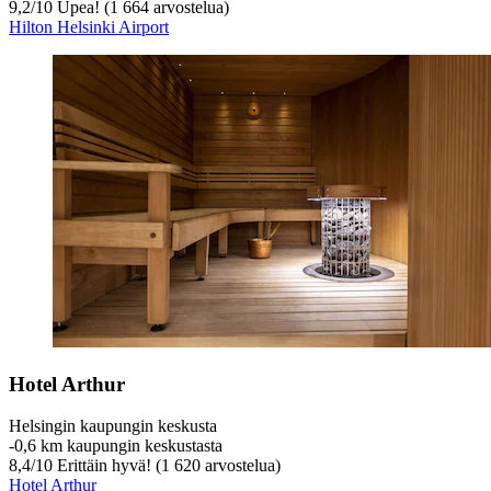
9,2
/
10
Upea! (1 664 arvostelua)
Hilton Helsinki Airport
Hotel Arthur
Helsingin kaupungin keskusta
‐
0,6 km kaupungin keskustasta
8,4
/
10
Erittäin hyvä! (1 620 arvostelua)
Hotel Arthur