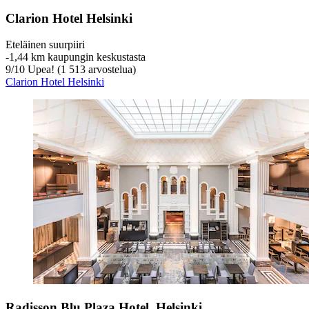
Clarion Hotel Helsinki
Eteläinen suurpiiri
‐
1,44 km kaupungin keskustasta
9
/
10
Upea! (1 513 arvostelua)
Clarion Hotel Helsinki
Radisson Blu Plaza Hotel, Helsinki