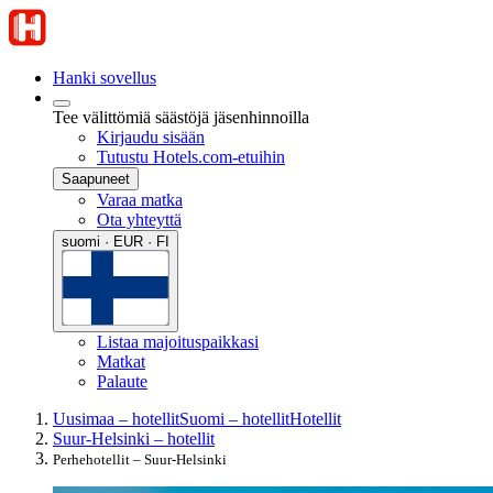
Hanki sovellus
Tee välittömiä säästöjä jäsenhinnoilla
Kirjaudu sisään
Tutustu Hotels.com-etuihin
Saapuneet
Varaa matka
Ota yhteyttä
suomi · EUR · FI
Listaa majoituspaikkasi
Matkat
Palaute
Uusimaa – hotellit
Suomi – hotellit
Hotellit
Suur-Helsinki – hotellit
Perhehotellit – Suur-Helsinki