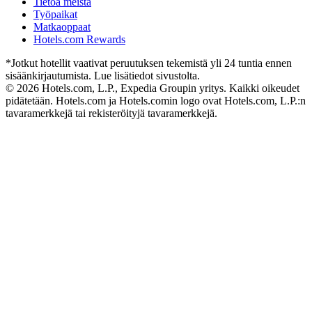
Tietoa meistä
Työpaikat
Matkaoppaat
Hotels.com Rewards
*Jotkut hotellit vaativat peruutuksen tekemistä yli 24 tuntia ennen
sisäänkirjautumista. Lue lisätiedot sivustolta.
© 2026 Hotels.com, L.P., Expedia Groupin yritys. Kaikki oikeudet
pidätetään. Hotels.com ja Hotels.comin logo ovat Hotels.com, L.P.:n
tavaramerkkejä tai rekisteröityjä tavaramerkkejä.