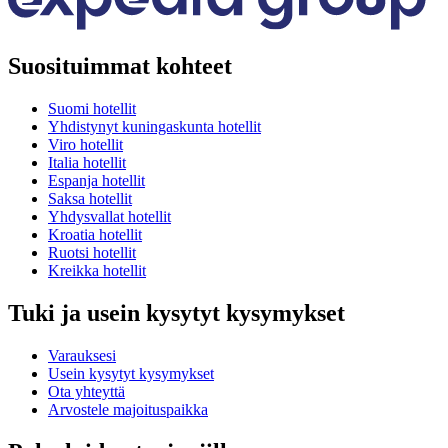
Suosituimmat kohteet
Suomi hotellit
Yhdistynyt kuningaskunta hotellit
Viro hotellit
Italia hotellit
Espanja hotellit
Saksa hotellit
Yhdysvallat hotellit
Kroatia hotellit
Ruotsi hotellit
Kreikka hotellit
Tuki ja usein kysytyt kysymykset
Varauksesi
Usein kysytyt kysymykset
Ota yhteyttä
Arvostele majoituspaikka