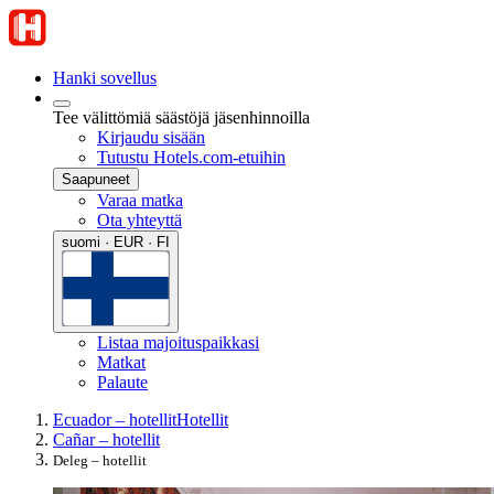
Hanki sovellus
Tee välittömiä säästöjä jäsenhinnoilla
Kirjaudu sisään
Tutustu Hotels.com-etuihin
Saapuneet
Varaa matka
Ota yhteyttä
suomi · EUR · FI
Listaa majoituspaikkasi
Matkat
Palaute
Ecuador – hotellit
Hotellit
Cañar – hotellit
Deleg – hotellit