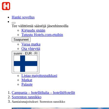
Hanki sovellus
Tee välittömiä säästöjä jäsenhinnoilla
Kirjaudu sisään
Tutustu Hotels.com-etuihin
Saapuneet
Varaa matka
Ota yhteyttä
suomi · EUR · FI
Listaa majoituspaikkasi
Matkat
Palaute
Campania – hotellit
Italia – hotellit
Hotellit
Sorrenton rannikko
Aamiaismajoitukset: Sorrenton rannikko