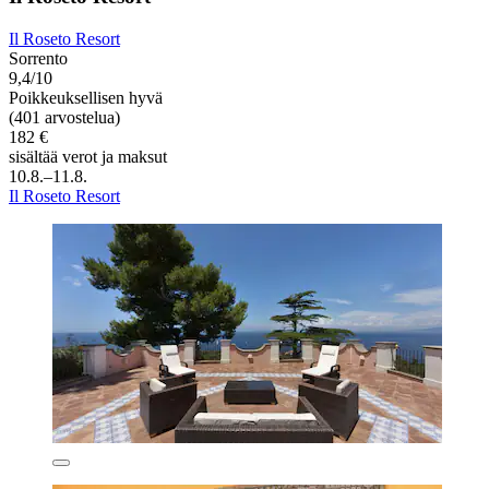
Il Roseto Resort
Sorrento
9,4/10
Poikkeuksellisen hyvä
(401 arvostelua)
182 €
sisältää verot ja maksut
10.8.–11.8.
Il Roseto Resort