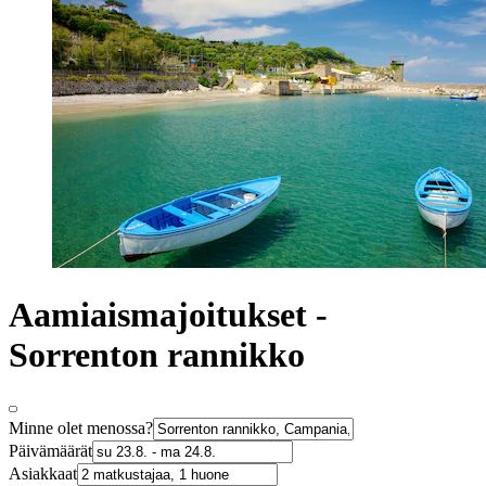
Aamiaismajoitukset -
Sorrenton rannikko
Minne olet menossa?
Päivämäärät
Asiakkaat