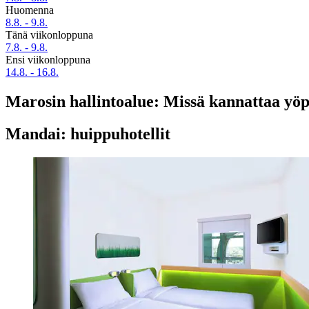
Huomenna
8.8. - 9.8.
Tänä viikonloppuna
7.8. - 9.8.
Ensi viikonloppuna
14.8. - 16.8.
Marosin hallintoalue: Missä kannattaa yö
Mandai: huippuhotellit