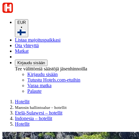
EUR
•
Listaa majoituspaikkasi
Ota yhteyttä
Matkat
Kirjaudu sisään
Tee välittömiä säästöjä jäsenhinnoilla
Kirjaudu sisään
Tutustu Hotels.com-etuihin
Varaa matka
Palaute
Hotellit
Marosin hallintoalue – hotellit
Etelä-Sulawesi – hotellit
Indonesia – hotellit
Hotellit