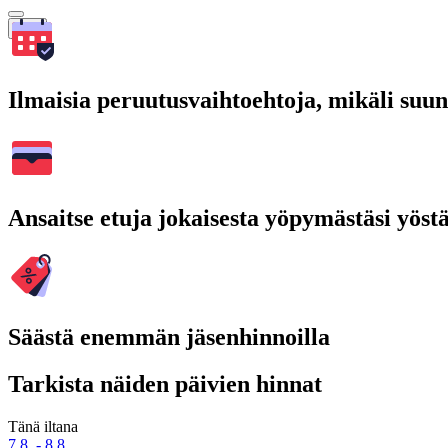
Hae
Ilmaisia peruutusvaihtoehtoja, mikäli suu
Ansaitse etuja jokaisesta yöpymästäsi yöst
Säästä enemmän jäsenhinnoilla
Tarkista näiden päivien hinnat
Tänä iltana
7.8. - 8.8.