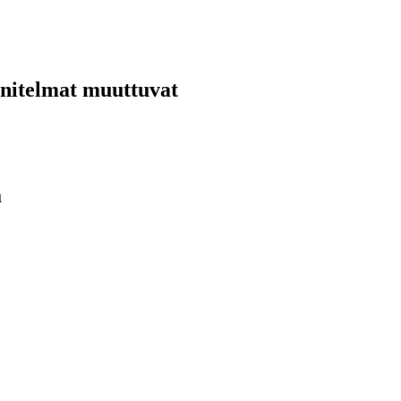
nnitelmat muuttuvat
ä