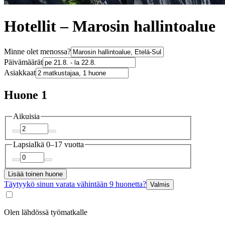
Hotellit – Marosin hallintoalue
Minne olet menossa?
Päivämäärät
Asiakkaat
Huone 1
Aikuisia
Lapsia
Ikä 0–17 vuotta
Lisää toinen huone
Täytyykö sinun varata vähintään 9 huonetta?
Valmis
Olen lähdössä työmatkalle