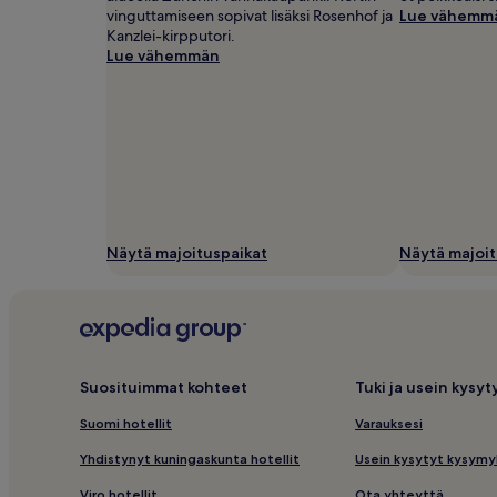
vinguttamiseen sopivat lisäksi Rosenhof ja
Lue vähemm
Kanzlei-kirpputori.
Lue vähemmän
Näytä majoituspaikat
Näytä majoit
Suosituimmat kohteet
Tuki ja usein kysy
Suomi hotellit
Varauksesi
Yhdistynyt kuningaskunta hotellit
Usein kysytyt kysymy
Viro hotellit
Ota yhteyttä