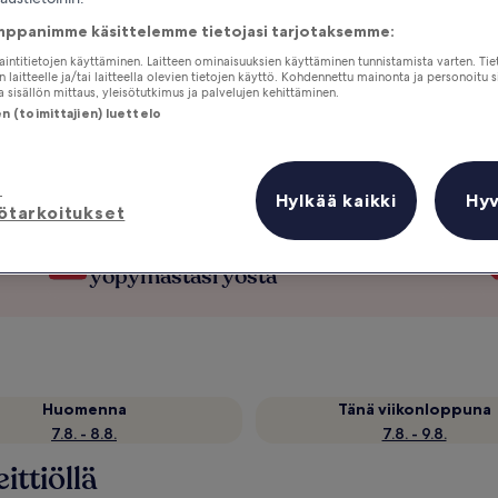
mppanimme käsittelemme tietojasi tarjotaksemme:
jaintitietojen käyttäminen. Laitteen ominaisuuksien käyttäminen tunnistamista varten. Tie
 laitteelle ja/tai laitteella olevien tietojen käyttö. Kohdennettu mainonta ja personoitu s
 sisällön mittaus, yleisötutkimus ja palvelujen kehittäminen.
 (toimittajien) luettelo
ä
Hylkää kaikki
Hy
ötarkoitukset
Ansaitse etuja jokaisesta
yöpymästäsi yöstä
Huomenna
Tänä viikonloppuna
7.8. - 8.8.
7.8. - 9.8.
ittiöllä