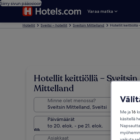
Siirry sivun pääosioon
Varaa matka
Hotellit
Sveitsi – hotellit
Sveitsin Mittelland
Hotellit keittiöllä
Hotellit keittiöllä – Sveitsin
Mittelland
Väli
Minne olet menossa?
Me ja
16
ku
käsitellä h
Päivämäärät
to 20. elok. - pe 21. elok.
Napsauttam
myöhemmin
Asiakkaat
vaikuta se