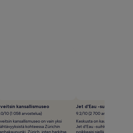
veitsin kansallismuseo
Jet d'Eau -suihkulähde
.0/10 (1 058 arvostelua)
9.2/10 (2 700 arvostelua)
veitsin kansallismuseo on vain yksi
Keskusta on kaupunginosa, joss
ähtävyyksistä kohteessa Zürichin
Jet d'Eau -suihkulähde, joten 
anhakaupunki, Zürich, joten harkitse
poikkeaisi siellä lomallasi kaup