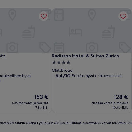
tz
Radisson Hotel & Suites Zurich
tz
Radisson Hotel & Suites Zurich
otz
Radisson Hotel & Suites Zurich
4.0
tähden
Glattbrugg
ka
majoituspaikka
8.4
8,4/10
keuksellisen hyvä
Erittäin hyvä
(1 011 arvostelua)
kautta
)
10,
sen
Erittäin
Hinta
Hinta
163 €
128 €
hyvä,
on
on
(1 011
sisältää verot ja maksut
sisältää verot ja maksut
163 €
128 €
arvostelua)
7.8.–8.8.
10.8.–11.8.
ten 24 tunnin aikana 1 yölle ja 2 aikuiselle. Hinnat ja saatavuus voivat muuttua. Mu