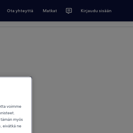
Ota yhteyttä
Matkat
Kirjaudu sisään
jotta voimme
nnisteet.
dä tämän myös
 eivätkä ne