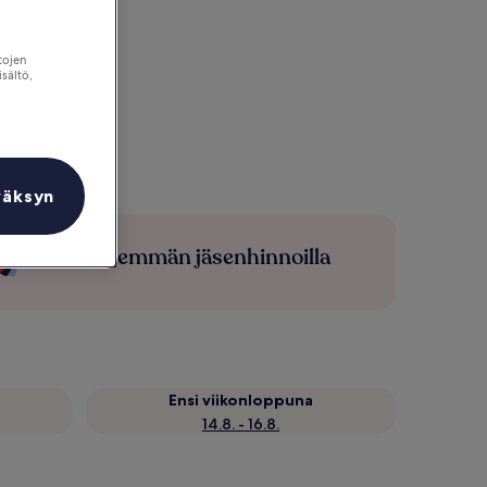
tojen
isältö,
väksyn
Säästä enemmän jäsenhinnoilla
Ensi viikonloppuna
14.8. - 16.8.