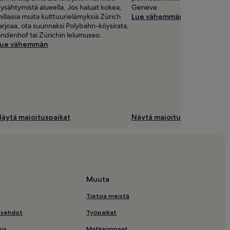
ysähtymistä alueella. Jos haluat kokea,
Geneve.
illaisia muita kulttuurielämyksiä Zürich
Lue vähemmän
arjoaa, ota suunnaksi Polybahn-köysirata,
indenhof tai Zürichin lelumuseo.
Lue vähemmän
äytä majoituspaikat
Näytä majoituspaikat
Muuta
Tietoa meistä
usehdot
Työpaikat
us
Matkaoppaat