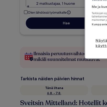
2 matkustajaa, 1 huone
Me ja ku
Olen lähdössä työmatkalle
Tarkkojen si
tallentaminen
mainonnan ja
Hae
Kumppanien
Näyt
käytt
Ilmaisia peruutusvaihtoehtoja,
mikäli suunnitelmat muuttuvat
Tarkista näiden päivien hinnat
Tänä iltana
6.8. - 7.8.
Sveitsin Mittelland: Hotellit ke