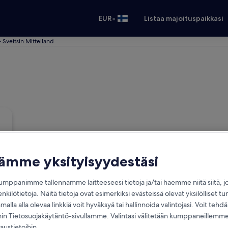
•
EUR
Listaa majoituspaikkasi
 – Sveitsin Mittelland
tämme yksityisyydestäsi
mppanimme tallennamme laitteeseesi tietoja ja/tai haemme niitä siitä, 
enkilötietoja. Näitä tietoja ovat esimerkiksi evästeissä olevat yksilölliset tu
alla alla olevaa linkkiä voit hyväksyä tai hallinnoida valintojasi. Voit teh
 Tietosuojakäytäntö-sivullamme. Valintasi välitetään kumppaneillemme,
laustietoihin.