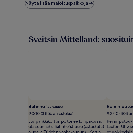
hinta
Näytä lisää majoituspaikkoja
viimeisten
24
tunnin
aikana
1
yölle
Sveitsin Mittelland: suosi
ja
2
aikuiselle.
Hinnat
ja
saatavuus
voivat
muuttua.
Muita
ehtoja
saatetaan
soveltaa.
Bahnhofstrasse
Reinin puto
9.0/10 (3 856 arvostelua)
9.2/10 (808 ar
Jos pankkikorttisi polttelee lompakossa,
Reinin putouk
ota suunnaksi Bahnhofstrasse (ostoskatu)
Laufen-Uhwies
alueella Zürichin vanhakaupunki. Kortin
et poikkeaisi s