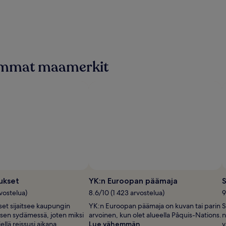
tuimmat maamerkit
Valokuva: Jyoti Balwani
Tekijänoikeudeton
valokuva:
ukset
YK:n Euroopan päämaja
S
Jyoti
vostelua)
8.6/10 (1 423 arvostelua)
9
Balwani
set sijaitsee kaupungin
YK:n Euroopan päämaja on kuvan tai parin
S
en sydämessä, joten miksi
arvoinen, kun olet alueella Pâquis-Nations.
n
iellä reissusi aikana.
Lue vähemmän
v