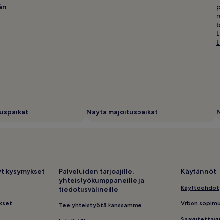
än
p
m
t
L
uspaikat
Näytä majoituspaikat
N
tyt kysymykset
Palveluiden tarjoajille,
Käytännöt
yhteistyökumppaneille ja
Käyttöehdot
tiedotusvälineille
kset
Vrbon sopim
Tee yhteistyötä kanssamme
Saavutettavu