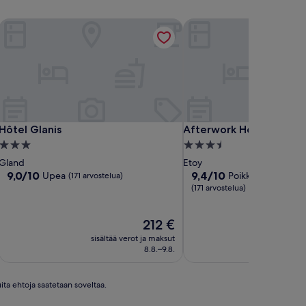
Hôtel Glanis
Afterwork Hotel
Hôtel Glanis
Afterwork Hotel
Hôtel Glanis
Afterwork Hotel
3.0
3.5
tähden
tähden
Gland
Etoy
majoituspaikka
majoituspaikka
9.0
9.4
9,0/10
9,4/10
Upea
Poikkeuksellisen h
(171 arvostelua)
kautta
kautta
(171 arvostelua)
10,
10,
Upea,
Poikkeuksellisen
Hinta
212 €
(171
hyvä,
on
arvostelua)
(171
sisältää verot ja maksut
sisältää
212 €
arvostelua)
8.8.–9.8.
ita ehtoja saatetaan soveltaa.