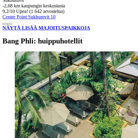
Sukhumvit
‐
2,68 km kaupungin keskustasta
9,2
/
10
Upea! (1 642 arvostelua)
Centre Point Sukhumvit 10
NÄYTÄ LISÄÄ MAJOITUSPAIKKOJA
Bang Phli: huippuhotellit