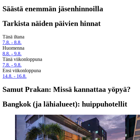
Säästä enemmän jäsenhinnoilla
Tarkista näiden päivien hinnat
Tänä iltana
7.8. - 8.8.
Huomenna
8.8. - 9.8.
Tänä viikonloppuna
7.8. - 9.8.
Ensi viikonloppuna
14.8. - 16.8.
Samut Prakan: Missä kannattaa yöpyä?
Bangkok (ja lähialueet): huippuhotellit