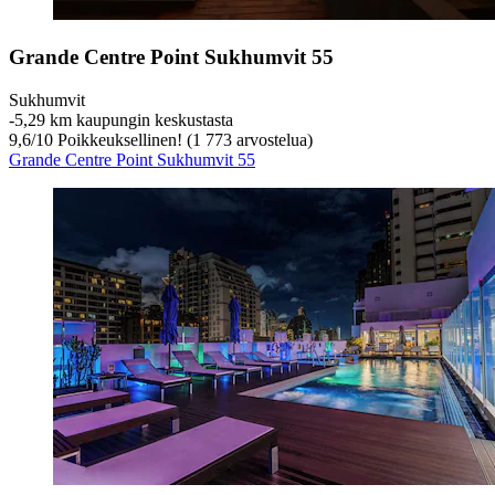
Grande Centre Point Sukhumvit 55
Sukhumvit
‐
5,29 km kaupungin keskustasta
9,6
/
10
Poikkeuksellinen! (1 773 arvostelua)
Grande Centre Point Sukhumvit 55