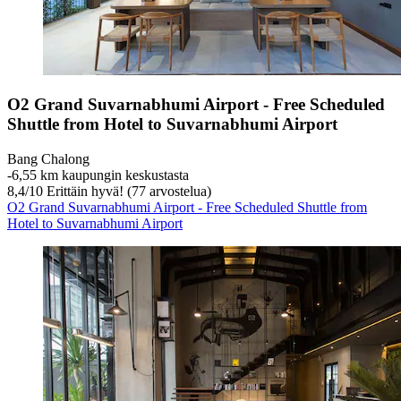
O2 Grand Suvarnabhumi Airport - Free Scheduled
Shuttle from Hotel to Suvarnabhumi Airport
Bang Chalong
‐
6,55 km kaupungin keskustasta
8,4
/
10
Erittäin hyvä! (77 arvostelua)
O2 Grand Suvarnabhumi Airport - Free Scheduled Shuttle from
Hotel to Suvarnabhumi Airport