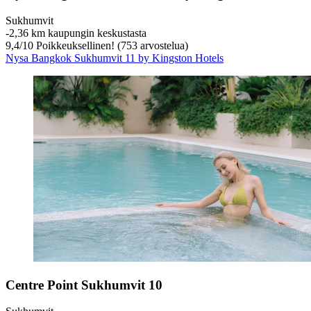
Sukhumvit
‐
2,36 km kaupungin keskustasta
9,4
/
10
Poikkeuksellinen! (753 arvostelua)
Nysa Bangkok Sukhumvit 11 by Kingston Hotels
Centre Point Sukhumvit 10