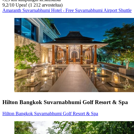
9,2
/
10
Upea! (1 212 arvostelua)
Amaranth Suvarnabhumi Hotel - Free Suvarnabhumi Airport Shuttle
Hilton Bangkok Suvarnabhumi Golf Resort & Spa
Hilton Bangkok Suvarnabhumi Golf Resort & Spa