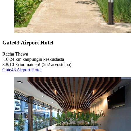
Gate43 Airport Hotel
Racha Thewa
‐
10,24 km kaupungin keskustasta
8,8
/
10
Erinomainen! (552 arvostelua)
Gate43 Airport Hotel