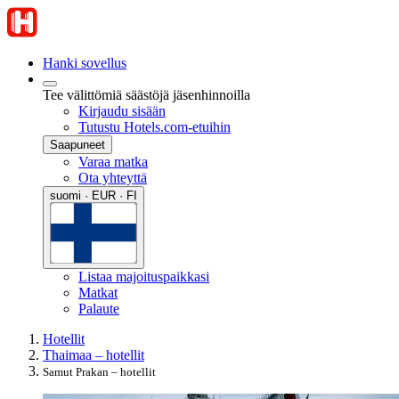
Hanki sovellus
Tee välittömiä säästöjä jäsenhinnoilla
Kirjaudu sisään
Tutustu Hotels.com-etuihin
Saapuneet
Varaa matka
Ota yhteyttä
suomi · EUR · FI
Listaa majoituspaikkasi
Matkat
Palaute
Hotellit
Thaimaa – hotellit
Samut Prakan – hotellit