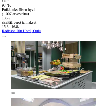
Oulu
9,4/10
Poikkeuksellisen hyvä
(1 007 arvostelua)
136 €
sisältää verot ja maksut
15.8.–16.8.
Radisson Blu Hotel, Oulu