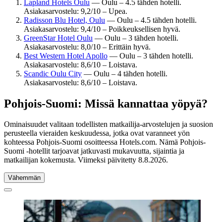
Lapland Hotels Oulu
— Oulu – 4.5 tähden hotelli.
Asiakasarvostelu: 9,2/10 – Upea.
Radisson Blu Hotel, Oulu
— Oulu – 4.5 tähden hotelli.
Asiakasarvostelu: 9,4/10 – Poikkeuksellisen hyvä.
GreenStar Hotel Oulu
— Oulu – 3 tähden hotelli.
Asiakasarvostelu: 8,0/10 – Erittäin hyvä.
Best Western Hotel Apollo
— Oulu – 3 tähden hotelli.
Asiakasarvostelu: 8,6/10 – Loistava.
Scandic Oulu City
— Oulu – 4 tähden hotelli.
Asiakasarvostelu: 8,6/10 – Loistava.
Pohjois-Suomi: Missä kannattaa yöpyä?
Ominaisuudet valitaan todellisten matkailija-arvostelujen ja suosion
perusteella vieraiden keskuudessa, jotka ovat varanneet yön
kohteessa Pohjois-Suomi osoitteessa Hotels.com. Nämä Pohjois-
Suomi -hotellit tarjoavat jatkuvasti mukavuutta, sijaintia ja
matkailijan kokemusta. Viimeksi päivitetty
8.8.2026
.
Vähemmän