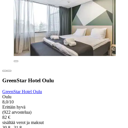
GreenStar Hotel Oulu
GreenStar Hotel Oulu
Oulu
8,0/10
Erittäin hyvä
(922 arvostelua)
82 €
sisältää verot ja maksut
30.8.–31.8.