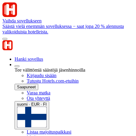
Vaihda sovellukseen
Säästä vielä enemmän sovelluksessa − saat jopa 20 % alennusta
valikoiduista hotelleista.
Hanki sovellus
Tee välittömiä säästöjä jäsenhinnoilla
Kirjaudu sisään
Tutustu Hotels.com-etuihin
Saapuneet
Varaa matka
Ota yhteyttä
suomi · EUR · FI
Listaa majoituspaikkasi