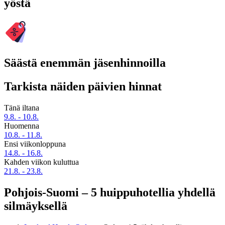
yöstä
Säästä enemmän jäsenhinnoilla
Tarkista näiden päivien hinnat
Tänä iltana
9.8. - 10.8.
Huomenna
10.8. - 11.8.
Ensi viikonloppuna
14.8. - 16.8.
Kahden viikon kuluttua
21.8. - 23.8.
Pohjois-Suomi – 5 huippuhotellia yhdellä
silmäyksellä