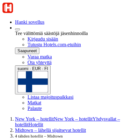
Hanki sovellus
Tee välittömiä säästöjä jäsenhinnoilla
Kirjaudu sisään
Tutustu Hotels.com-etuihin
Saapuneet
Varaa matka
Ota yhteyttä
suomi · EUR · FI
Listaa majoituspaikkasi
Matkat
Palaute
New York – hotellit
New York – hotellit
Yhdysvallat –
hotellit
Hotellit
Midtown – lähellä sijaitsevat hotellit
4 tähden hotellit – Midtown