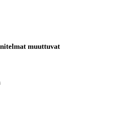
nnitelmat muuttuvat
ä