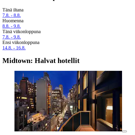
Tänä iltana
7.8. - 8.8.
Huomenna
8.8. - 9.8.
Tänä viikonloppuna
7.8. - 9.8.
Ensi viikonloppuna
14.8. - 16.8.
Midtown: Halvat hotellit