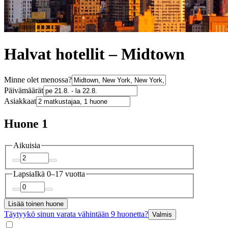
Halvat hotellit – Midtown
Minne olet menossa?
Päivämäärät
Asiakkaat
Huone 1
Aikuisia
Lapsia
Ikä 0–17 vuotta
Lisää toinen huone
Täytyykö sinun varata vähintään 9 huonetta?
Valmis