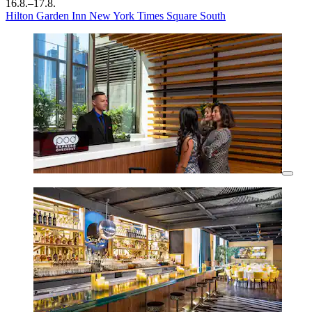
16.8.–17.8.
Hilton Garden Inn New York Times Square South