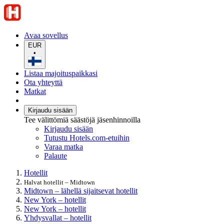
Avaa sovellus
EUR
•
Listaa majoituspaikkasi
Ota yhteyttä
Matkat
Kirjaudu sisään
Tee välittömiä säästöjä jäsenhinnoilla
Kirjaudu sisään
Tutustu Hotels.com-etuihin
Varaa matka
Palaute
Hotellit
Halvat hotellit – Midtown
Midtown – lähellä sijaitsevat hotellit
New York – hotellit
New York – hotellit
Yhdysvallat – hotellit