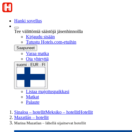
Hanki sovellus
Tee välittömiä säästöjä jäsenhinnoilla
Kirjaudu sisään
Tutustu Hotels.com-etuihin
Saapuneet
Varaa matka
Ota yhteyttä
suomi · EUR · FI
Listaa majoituspaikkasi
Matkat
Palaute
Sinaloa – hotellit
Meksiko – hotellit
Hotellit
Mazatlán – hotellit
Marina Mazatlan – lähellä sijaitsevat hotellit