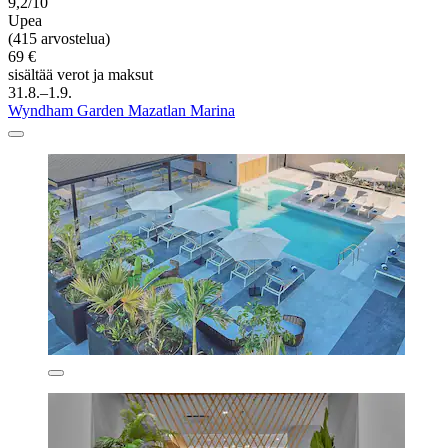
9,2/10
Upea
(415 arvostelua)
69 €
sisältää verot ja maksut
31.8.–1.9.
Wyndham Garden Mazatlan Marina