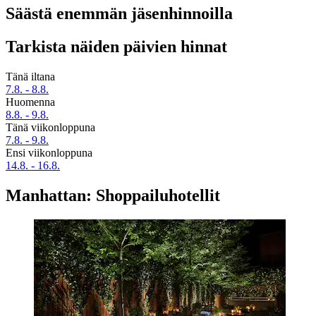
Säästä enemmän jäsenhinnoilla
Tarkista näiden päivien hinnat
Tänä iltana
7.8. - 8.8.
Huomenna
8.8. - 9.8.
Tänä viikonloppuna
7.8. - 9.8.
Ensi viikonloppuna
14.8. - 16.8.
Manhattan: Shoppailuhotellit