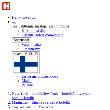
Hanki sovellus
Tee välittömiä säästöjä jäsenhinnoilla
Kirjaudu sisään
Tutustu Hotels.com-etuihin
Saapuneet
Varaa matka
Ota yhteyttä
suomi · EUR · FI
Listaa majoituspaikkasi
Matkat
Palaute
New York – hotellit
New York – hotellit
Yhdysvallat –
hotellit
Hotellit
Manhattan – lähellä sijaitsevat hotellit
Shoppailuhotellit – Manhattan