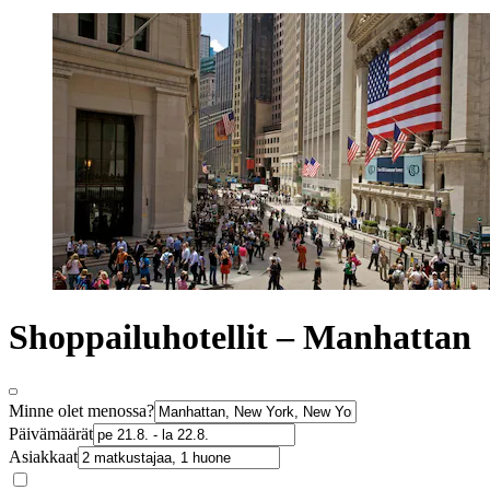
Shoppailuhotellit – Manhattan
Minne olet menossa?
Päivämäärät
Asiakkaat