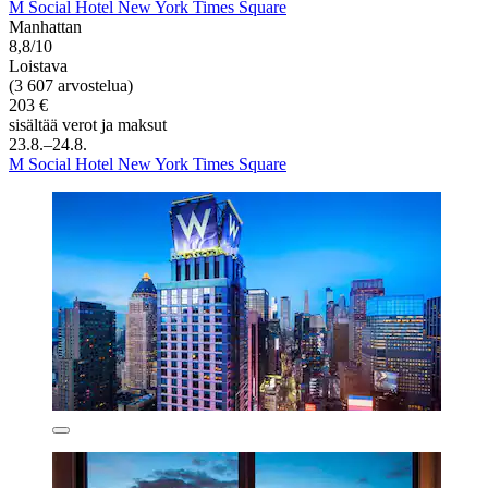
M Social Hotel New York Times Square
Manhattan
8,8/10
Loistava
(3 607 arvostelua)
203 €
sisältää verot ja maksut
23.8.–24.8.
M Social Hotel New York Times Square