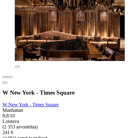
W New York - Times Square
W New York - Times Square
Manhattan
8,8/10
Loistava
(2 353 arvostelua)
241 €
sisältää verot ja maksut