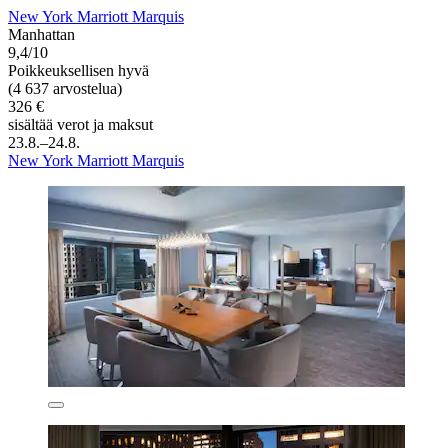
New York Marriott Marquis
Manhattan
9,4/10
Poikkeuksellisen hyvä
(4 637 arvostelua)
326 €
sisältää verot ja maksut
23.8.–24.8.
New York Marriott Marquis