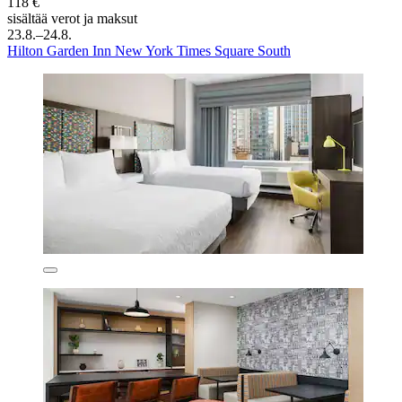
118 €
sisältää verot ja maksut
23.8.–24.8.
Hilton Garden Inn New York Times Square South