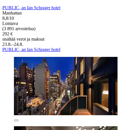
PUBLIC, an Ian Schrager hotel
Manhattan
8,8/10
Loistava
(3 891 arvostelua)
292 €
sisältää verot ja maksut
23.8.–24.8.
PUBLIC, an Ian Schrager hotel