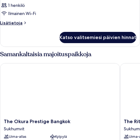
1 henkilö
Ilmainen Wi-Fi
Lisätietoja
Lisätietoja
huoneesta
Huone
Katso valitsemiesi päivien hinnat
Samankaltaisia majoituspaikkoja
The Okura Prestige Bangkok
The Ritz
The
The
The Okura Prestige Bangkok
The Ri
Okura
Ritz-
Sukhumvit
Sukhumv
Prestige
Carlton,
Uima-allas
Kylpylä
Uima-a
Bangkok
Bangko