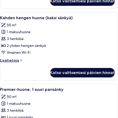
Katso valitsemiesi päivien hinnat
hengen
kuvat
huone
(kaksi
Avaa
Moderni hotellihuone, jossa on suuri 
5
sänkyä)
Kahden hengen huone (kaksi sänkyä)
kaikki
(Twin,
55 m²
Manor)
huonetyypin
1 makuuhuone
Kahden
hengen
3 henkilöä
huone
2 yhden hengen sänkyä
(kaksi
Ilmainen Wi-Fi
sänkyä)
Lisätietoja
Lisätietoja
kuvat
huoneesta
Kahden
Katso valitsemiesi päivien hinnat
hengen
huone
(kaksi
Avaa
Moderni hotellihuone, jossa on suuri
7
sänkyä)
Premier-huone, 1 suuri parisänky
kaikki
50 m²
huonetyypin
1 makuuhuone
Premier-
huone,
3 henkilöä
1
1 suuri parisänky