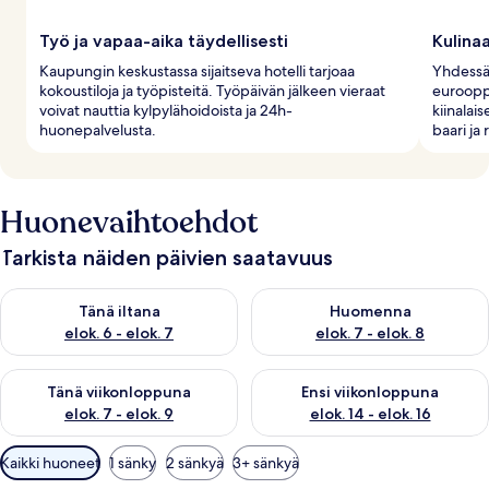
Työ ja vapaa-aika täydellisesti
Kulina
Kaupungin keskustassa sijaitseva hotelli tarjoaa
Yhdessä
kokoustiloja ja työpisteitä. Työpäivän jälkeen vieraat
eurooppa
voivat nauttia kylpylähoidoista ja 24h-
kiinalais
huonepalvelusta.
baari ja
Huonevaihtoehdot
Tarkista näiden päivien saatavuus
Tarkista tämän illan saatavuus elok. 6 - elok. 7
Tarkista huomisen saatavuus el
Tänä iltana
Huomenna
elok. 6 - elok. 7
elok. 7 - elok. 8
Tarkista tämän viikonlopun saatavuus elok. 7 - elok. 9
Tarkista ensi viikonlopun saatav
Tänä viikonloppuna
Ensi viikonloppuna
elok. 7 - elok. 9
elok. 14 - elok. 16
Huoneille
Kaikki huoneet
1 sänky
2 sänkyä
3+ sänkyä
saatavilla