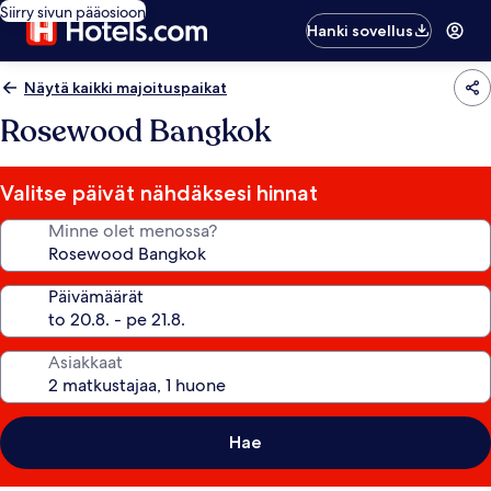
Siirry sivun pääosioon
Hanki sovellus
Näytä kaikki majoituspaikat
Rosewood Bangkok
Valitse päivät nähdäksesi hinnat
Minne olet menossa?
Päivämäärät
Asiakkaat
Hae