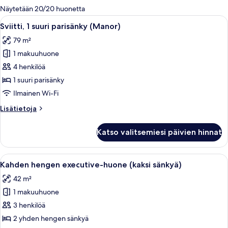
olevia
Näytetään 20/20 huonetta
suodattimia
Avaa
Moderni kylpyhuone, jossa on kaksi alla
6
Sviitti, 1 suuri parisänky (Manor)
kaikki
79 m²
huonetyypin
1 makuuhuone
Sviitti,
1
4 henkilöä
suuri
1 suuri parisänky
parisänky
Ilmainen Wi-Fi
(Manor)
Lisätietoja
Lisätietoja
kuvat
huoneesta
Sviitti,
Katso valitsemiesi päivien hinnat
1
suuri
parisänky
Avaa
Moderni hotellihuone, jossa on sänky, 
4
(Manor)
Kahden hengen executive-huone (kaksi sänkyä)
kaikki
42 m²
huonetyypin
1 makuuhuone
Kahden
hengen
3 henkilöä
executive-
2 yhden hengen sänkyä