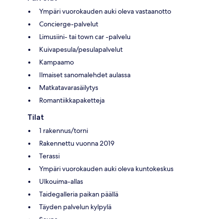
Ympäri vuorokauden auki oleva vastaanotto
Concierge-palvelut
Limusiini- tai town car -palvelu
Kuivapesula/pesulapalvelut
Kampaamo
Ilmaiset sanomalehdet aulassa
Matkatavarasäilytys
Romantiikkapaketteja
Tilat
1 rakennus/torni
Rakennettu vuonna 2019
Terassi
Ympäri vuorokauden auki oleva kuntokeskus
Ulkouima-allas
Taidegalleria paikan päällä
Täyden palvelun kylpylä