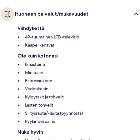
Huoneen palvelut/mukavuudet
Viihdykettä
49-tuumainen LCD-televisio
Kaapelikanavat
Ole kuin kotonasi
Ilmastointi
Minibaari
Espressokone
Vedenkeitin
Kylpytakit ja tohvelit
Lasten tohvelit
Silitysrauta/-lauta (pyynnöstä)
Pyykinpesuaine
Nuku hyvin