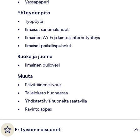
Vessapaperi
Yhteydenpito
Työpöytä
Ilmaiset sanomalehdet
Ilmainen Wi-Fi ja kiinteä internetyhteys
Ilmaiset paikallispuhelut
Ruoka ja juoma
Ilmainen pullovesi
Muuta
Päivittäinen siivous
Tallelokero huoneessa
Yhdistettäviä huoneita saatavilla
Ravintolaopas
Erityisominaisuudet