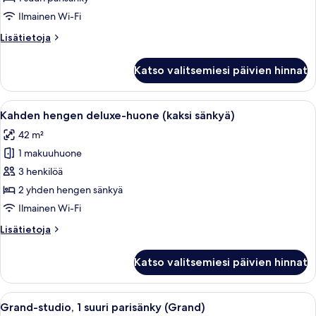
suuri
Ilmainen Wi-Fi
parisänky
Lisätietoja
Lisätietoja
kuvat
huoneesta
Premier-
Katso valitsemiesi päivien hinnat
huone,
1
suuri
Avaa
Kahden hengen deluxe-huone (kaksi sän
7
parisänky
Kahden hengen deluxe-huone (kaksi sänkyä)
kaikki
42 m²
huonetyypin
1 makuuhuone
Kahden
hengen
3 henkilöä
deluxe-
2 yhden hengen sänkyä
huone
Ilmainen Wi-Fi
(kaksi
Lisätietoja
Lisätietoja
sänkyä)
huoneesta
kuvat
Kahden
Katso valitsemiesi päivien hinnat
hengen
deluxe-
huone
Avaa
Moderni hotellihuone, jossa on suuri 
4
(kaksi
Grand-studio, 1 suuri parisänky (Grand)
kaikki