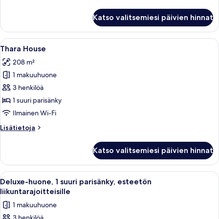
kuvat
huoneesta
Sviitti,
Katso valitsemiesi päivien hinnat
2
makuuhuonetta
(Sky
Avaa
Moderni olohuone, jossa on sohva, no
5
Pool)
Thara House
kaikki
208 m²
huonetyypin
1 makuuhuone
Thara
House
3 henkilöä
kuvat
1 suuri parisänky
Ilmainen Wi-Fi
Lisätietoja
Lisätietoja
huoneesta
Thara
Katso valitsemiesi päivien hinnat
House
Avaa
Hotellihuone, jossa on suuri sänky, ty
1
Deluxe-huone, 1 suuri parisänky, esteetön
kaikki
liikuntarajoitteisille
huonetyypin
1 makuuhuone
Deluxe-
3 henkilöä