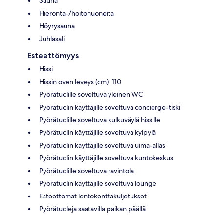
Sauna
Hieronta-/hoitohuoneita
Höyrysauna
Juhlasali
Esteettömyys
Hissi
Hissin oven leveys (cm): 110
Pyörätuolille soveltuva yleinen WC
Pyörätuolin käyttäjille soveltuva concierge-tiski
Pyörätuolille soveltuva kulkuväylä hissille
Pyörätuolin käyttäjille soveltuva kylpylä
Pyörätuolin käyttäjille soveltuva uima-allas
Pyörätuolin käyttäjille soveltuva kuntokeskus
Pyörätuolille soveltuva ravintola
Pyörätuolin käyttäjille soveltuva lounge
Esteettömät lentokenttäkuljetukset
Pyörätuoleja saatavilla paikan päällä