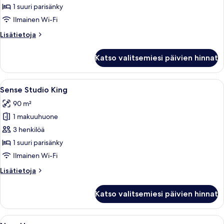
1
1 suuri parisänky
suuri
Ilmainen Wi-Fi
parisänky
Lisätietoja
Lisätietoja
kuvat
huoneesta
Premier-
Katso valitsemiesi päivien hinnat
sviitti,
1
suuri
Avaa
Moderni hotellihuone, jossa on suuri 
4
parisänky
Sense Studio King
kaikki
90 m²
huonetyypin
1 makuuhuone
Sense
Studio
3 henkilöä
King
1 suuri parisänky
kuvat
Ilmainen Wi-Fi
Lisätietoja
Lisätietoja
huoneesta
Sense
Katso valitsemiesi päivien hinnat
Studio
King
Avaa
Kattoterassi, jossa on sänky ja oleskel
7