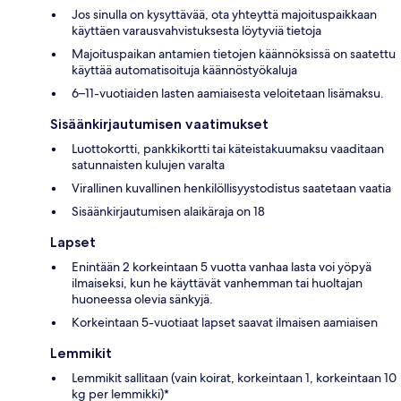
Jos sinulla on kysyttävää, ota yhteyttä majoituspaikkaan
käyttäen varausvahvistuksesta löytyviä tietoja
Majoituspaikan antamien tietojen käännöksissä on saatettu
käyttää automatisoituja käännöstyökaluja
6–11-vuotiaiden lasten aamiaisesta veloitetaan lisämaksu.
Sisäänkirjautumisen vaatimukset
Luottokortti, pankkikortti tai käteistakuumaksu vaaditaan
satunnaisten kulujen varalta
Virallinen kuvallinen henkilöllisyystodistus saatetaan vaatia
Sisäänkirjautumisen alaikäraja on 18
Lapset
Enintään 2 korkeintaan 5 vuotta vanhaa lasta voi yöpyä
ilmaiseksi, kun he käyttävät vanhemman tai huoltajan
huoneessa olevia sänkyjä.
Korkeintaan 5-vuotiaat lapset saavat ilmaisen aamiaisen
Lemmikit
Lemmikit sallitaan (vain koirat, korkeintaan 1, korkeintaan 10
kg per lemmikki)*