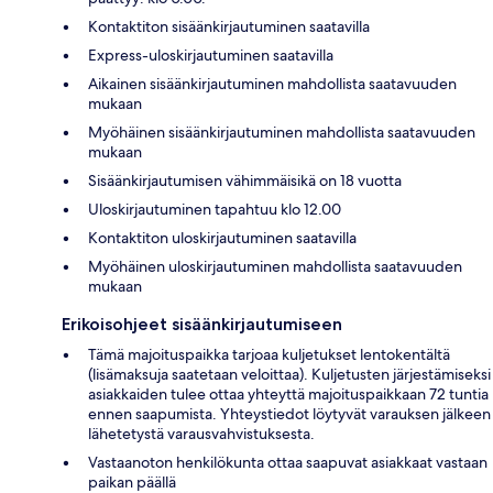
Kontaktiton sisäänkirjautuminen saatavilla
Express-uloskirjautuminen saatavilla
Aikainen sisäänkirjautuminen mahdollista saatavuuden
mukaan
Myöhäinen sisäänkirjautuminen mahdollista saatavuuden
mukaan
Sisäänkirjautumisen vähimmäisikä on 18 vuotta
Uloskirjautuminen tapahtuu klo 12.00
Kontaktiton uloskirjautuminen saatavilla
Myöhäinen uloskirjautuminen mahdollista saatavuuden
mukaan
Erikoisohjeet sisäänkirjautumiseen
Tämä majoituspaikka tarjoaa kuljetukset lentokentältä
(lisämaksuja saatetaan veloittaa). Kuljetusten järjestämiseksi
asiakkaiden tulee ottaa yhteyttä majoituspaikkaan 72 tuntia
ennen saapumista. Yhteystiedot löytyvät varauksen jälkeen
lähetetystä varausvahvistuksesta.
Vastaanoton henkilökunta ottaa saapuvat asiakkaat vastaan
paikan päällä