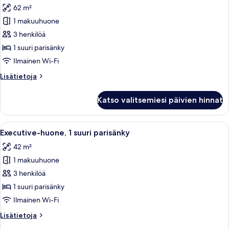
sänkyä)
62 m²
huonetyypin
1 makuuhuone
Grand-
studio,
3 henkilöä
1
1 suuri parisänky
suuri
Ilmainen Wi-Fi
parisänky
Lisätietoja
Lisätietoja
(Grand)
huoneesta
kuvat
Grand-
Katso valitsemiesi päivien hinnat
studio,
1
suuri
Avaa
Moderni hotellihuone, josta on näkymä
5
parisänky
Executive-huone, 1 suuri parisänky
kaikki
(Grand)
42 m²
huonetyypin
1 makuuhuone
Executive-
huone,
3 henkilöä
1
1 suuri parisänky
suuri
Ilmainen Wi-Fi
parisänky
Lisätietoja
Lisätietoja
kuvat
huoneesta