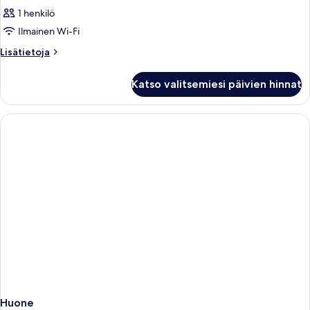
1 henkilö
Ilmainen Wi-Fi
Lisätietoja
Lisätietoja
huoneesta
Huone
Katso valitsemiesi päivien hinnat
Huone