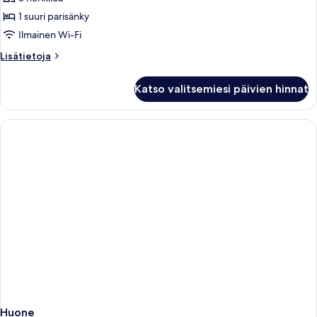
huone,
1 suuri parisänky
1
suuri
Ilmainen Wi-Fi
parisänky,
Lisätietoja
Lisätietoja
esteetön
huoneesta
Deluxe-
liikuntarajoitteisille
Katso valitsemiesi päivien hinnat
huone,
kuvat
1
suuri
parisänky,
esteetön
liikuntarajoitteisille
Huone