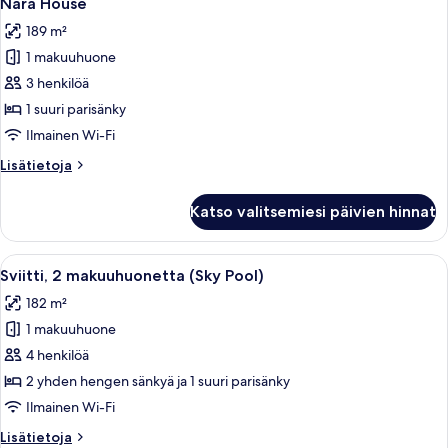
Nara House
kaikki
189 m²
huonetyypin
1 makuuhuone
Nara
House
3 henkilöä
kuvat
1 suuri parisänky
Ilmainen Wi-Fi
Lisätietoja
Lisätietoja
huoneesta
Nara
Katso valitsemiesi päivien hinnat
House
Avaa
Moderni olohuone, josta on näkymä kau
5
Sviitti, 2 makuuhuonetta (Sky Pool)
kaikki
182 m²
huonetyypin
1 makuuhuone
Sviitti,
2
4 henkilöä
makuuhuonetta
2 yhden hengen sänkyä ja 1 suuri parisänky
(Sky
Ilmainen Wi-Fi
Pool)
Lisätietoja
Lisätietoja