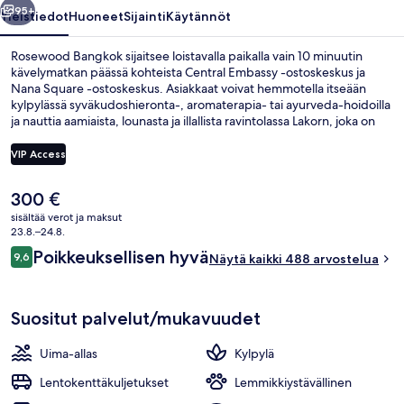
95+
Yleistiedot
Huoneet
Sijainti
Käytännöt
Rosewood Bangkok sijaitsee loistavalla paikalla vain 10 minuutin
kävelymatkan päässä kohteista Central Embassy -ostoskeskus ja
Nana Square -ostoskeskus. Asiakkaat voivat hemmotella itseään
kylpylässä syväkudoshieronta-, aromaterapia- tai ayurveda-hoidoilla
ja nauttia aamiaista, lounasta ja illallista ravintolassa Lakorn, joka on
yksi majoituspaikan 3 ravintolasta. Sen erikoisuuksiin kuuluu moderni
eurooppalainen keittiö. Muihin tämän luksusluokan hotellin
VIP Access
palveluihin kuuluu ulkouima-allas, baari/aulabaari ja ympäri
vuorokauden auki oleva kuntokeskus. Matkailijat pitävät
Nykyinen
300 €
majoituspaikan avuliaasta henkilökunnasta ja ensiluokkaisesta
Terassi/patio
hinta
kunnosta. Julkisen liikenteen yhteydet sijaitsevat vain lyhyen
sisältää verot ja maksut
on
23.8.–24.8.
kävelymatkan päässä: Ploenchitin BTS-asema sijaitsee vain
300 €
muutaman askeleen päässä ja Nanan BTS-asema 9 minuutin
Arvostelut
Poikkeuksellisen hyvä
9,6
Näytä kaikki 488 arvostelua
9,6 kautta 10.
kävelymatkan päässä.
Suositut palvelut/mukavuudet
Uima-allas
Kylpylä
Lentokenttäkuljetukset
Lemmikkiystävällinen