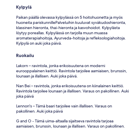
Kylpylä
Paikan päällä olevassa kylpylässä on 5 hoitohuonetta ja myös
huoneita pariskunnillePalveluihin kuuluvat syväkudoshieronta,
klassinen hieronta, thai-hieronta ja kasvohoidot. Kylpylästa
löytyy poreallas. Kylpylässä on tarjolla muun muassa
aromaterapiahoitoja, Ayurveda-hoitoja ja refleksologiahoitoja.
Kylpylä on auki joka päivä.
Ruokailu
Lakorn – ravintola, jonka erikoisuutena on moderni
eurooppalainen keittiö. Ravintola tarjoilee aamiaisen, brunssin,
lounaan ja illallisen. Auki joka päivä.
Nan Bei – ravintola, jonka erikoisuutena on kiinalainen keittiö.
Ravintola tarjoilee lounaan ja illallisen. Varaus on pakollinen. Auki
joka päivä
Lennon's – Tämä baari tarjoilee vain illallisen. Varaus on
pakollinen. Auki joka päivä
G and O - Tämä uima-altaalla sijaitseva ravintola tarjoaa
aamiaisen, brunssin, lounaan ja illallisen. Varaus on pakollinen.