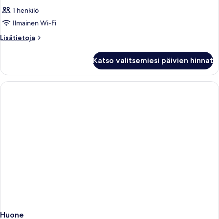
1 henkilö
Ilmainen Wi-Fi
Lisätietoja
Lisätietoja
huoneesta
Huone
Katso valitsemiesi päivien hinnat
Huone