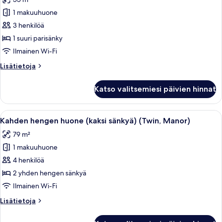
huonetyypin
1 makuuhuone
Studio,
1
3 henkilöä
suuri
1 suuri parisänky
parisänky
Ilmainen Wi-Fi
kuvat
Lisätietoja
Lisätietoja
huoneesta
Studio,
Katso valitsemiesi päivien hinnat
1
suuri
parisänky
Avaa
Moderni olohuone, jossa on suuret ikk
7
Kahden hengen huone (kaksi sänkyä) (Twin, Manor)
kaikki
79 m²
huonetyypin
1 makuuhuone
Kahden
hengen
4 henkilöä
huone
2 yhden hengen sänkyä
(kaksi
Ilmainen Wi-Fi
sänkyä)
Lisätietoja
Lisätietoja
(Twin,
huoneesta
Manor)
Kahden