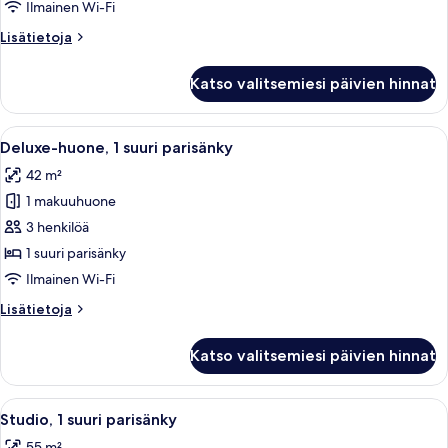
huone
Ilmainen Wi-Fi
(kaksi
Lisätietoja
Lisätietoja
sänkyä)
huoneesta
kuvat
Kahden
Katso valitsemiesi päivien hinnat
hengen
executive-
huone
Avaa
Hotellihuone, jossa on suuri sänky, ty
5
(kaksi
Deluxe-huone, 1 suuri parisänky
kaikki
sänkyä)
42 m²
huonetyypin
1 makuuhuone
Deluxe-
huone,
3 henkilöä
1
1 suuri parisänky
suuri
Ilmainen Wi-Fi
parisänky
Lisätietoja
Lisätietoja
kuvat
huoneesta
Deluxe-
Katso valitsemiesi päivien hinnat
huone,
1
suuri
Avaa
Moderni hotellihuone, jossa on suuri 
6
parisänky
Studio, 1 suuri parisänky
kaikki
55 m²