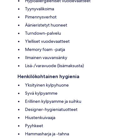
Hypoallergeeniset vuodevaatteet
Tyynyvalikoima
Pimennysverhot
Äänieristetyt huoneet
Turndown-palvelu
Ylelliset vuodevaatteet
Memory foam -patja
Ilmainen vauvansänky
Lisä-/varavuode (lisämaksusta)
Henkilökohtainen hygienia
Yksityinen kylpyhuone
Syvä kylpyamme
Erillinen kylpyamme ja suihku
Designer-hygieniatuotteet
Hiustenkuivaaja
Pyyhkeet
Hammasharja ja -tahna