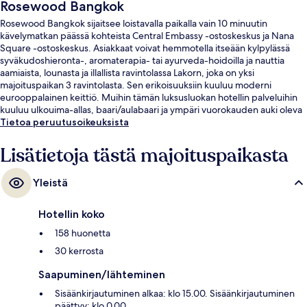
Rosewood Bangkok
Rosewood Bangkok sijaitsee loistavalla paikalla vain 10 minuutin
kävelymatkan päässä kohteista Central Embassy -ostoskeskus ja Nana
Square -ostoskeskus. Asiakkaat voivat hemmotella itseään kylpylässä
syväkudoshieronta-, aromaterapia- tai ayurveda-hoidoilla ja nauttia
aamiaista, lounasta ja illallista ravintolassa Lakorn, joka on yksi
majoituspaikan 3 ravintolasta. Sen erikoisuuksiin kuuluu moderni
eurooppalainen keittiö. Muihin tämän luksusluokan hotellin palveluihin
kuuluu ulkouima-allas, baari/aulabaari ja ympäri vuorokauden auki oleva
kuntokeskus. Matkailijat pitävät majoituspaikan avuliaasta
Tietoa peruutusoikeuksista
henkilökunnasta ja ensiluokkaisesta kunnosta. Julkisen liikenteen
yhteydet sijaitsevat vain lyhyen kävelymatkan päässä: Ploenchitin BTS-
Lisätietoja tästä majoituspaikasta
asema sijaitsee vain muutaman askeleen päässä ja Nanan BTS-asema 9
minuutin kävelymatkan päässä.
Yleistä
Hotellin koko
158 huonetta
30 kerrosta
Saapuminen/lähteminen
Sisäänkirjautuminen alkaa: klo 15.00. Sisäänkirjautuminen
päättyy: klo 0.00.