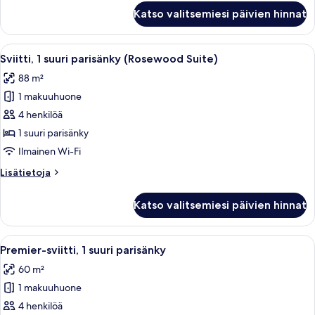
Executive-
Katso valitsemiesi päivien hinnat
huone,
1
suuri
Avaa
Siististi pedattu sänky valkoisilla laka
5
parisänky
Sviitti, 1 suuri parisänky (Rosewood Suite)
kaikki
88 m²
huonetyypin
1 makuuhuone
Sviitti,
1
4 henkilöä
suuri
1 suuri parisänky
parisänky
Ilmainen Wi-Fi
(Rosewood
Lisätietoja
Lisätietoja
Suite)
huoneesta
kuvat
Sviitti,
Katso valitsemiesi päivien hinnat
1
suuri
parisänky
Avaa
Moderni hotellihuone, jossa on suuri s
6
(Rosewood
Premier-sviitti, 1 suuri parisänky
kaikki
Suite)
60 m²
huonetyypin
1 makuuhuone
Premier-
sviitti,
4 henkilöä