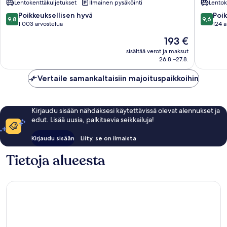
Lentokenttäkuljetukset
Ilmainen pysäköinti
Lentok
Sukhumvit
Sukhumv
9.8
9.6
Poikkeuksellisen hyvä
Poik
9,8
9,6
kautta
kautta
1 003 arvostelua
124 a
10,
10,
Hinta
193 €
Poikkeuksellisen
Poikkeuk
on
hyvä,
hyvä,
sisältää verot ja maksut
193 €
26.8.–27.8.
1 003
124
arvostelua
arvostel
Vertaile samankaltaisiin majoituspaikkoihin
Kirjaudu sisään nähdäksesi käytettävissä olevat alennukset ja
edut. Lisää uusia, palkitsevia seikkailuja!
Kirjaudu sisään
Liity, se on ilmaista
Tietoja alueesta