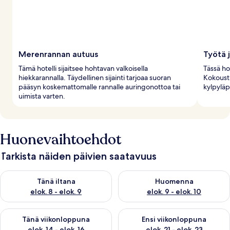
Merenrannan autuus
Työtä 
Tämä hotelli sijaitsee hohtavan valkoisella
Tässä ho
hiekkarannalla. Täydellinen sijainti tarjoaa suoran
Kokousti
pääsyn koskemattomalle rannalle auringonottoa tai
kylpyläp
uimista varten.
Huonevaihtoehdot
Tarkista näiden päivien saatavuus
Tarkista tämän illan saatavuus elok. 8 - elok. 9
Tarkista huomisen saatavuus el
Tänä iltana
Huomenna
elok. 8 - elok. 9
elok. 9 - elok. 10
Tarkista tämän viikonlopun saatavuus elok. 14 - elok. 16
Tarkista ensi viikonlopun saata
Tänä viikonloppuna
Ensi viikonloppuna
elok. 14 - elok. 16
elok. 21 - elok. 23