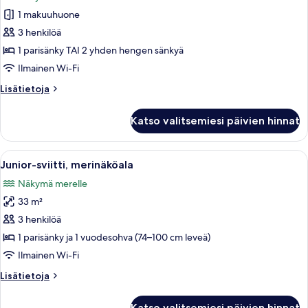
huonetyypin
1 makuuhuone
Huone,
esteetön,
3 henkilöä
merinäköala
1 parisänky TAI 2 yhden hengen sänkyä
(Universal)
Ilmainen Wi-Fi
kuvat
Lisätietoja
Lisätietoja
huoneesta
Huone,
Katso valitsemiesi päivien hinnat
esteetön,
merinäköala
(Universal)
Avaa
Hotellihuone, jossa on sänky, sohva, t
3
Junior-sviitti, merinäköala
kaikki
Näkymä merelle
huonetyypin
33 m²
Junior-
sviitti,
3 henkilöä
merinäköala
1 parisänky ja 1 vuodesohva (74–100 cm leveä)
kuvat
Ilmainen Wi-Fi
Lisätietoja
Lisätietoja
huoneesta
Junior-
Katso valitsemiesi päivien hinnat