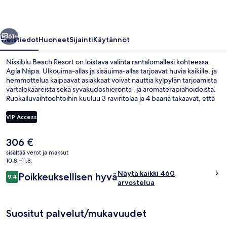
llinen
Seuraava
61+
Yleistiedot
Huoneet
Sijainti
Käytännöt
Nissiblu Beach Resort on loistava valinta rantalomallesi kohteessa
Agía Nápa. Ulkouima-allas ja sisäuima-allas tarjoavat huvia kaikille, ja
hemmottelua kaipaavat asiakkaat voivat nauttia kylpylän tarjoamista
vartalokääreistä sekä syväkudoshieronta- ja aromaterapiahoidoista.
Ruokailuvaihtoehtoihin kuuluu 3 ravintolaa ja 4 baaria takaavat, että
saat eteesi kylmän juoman nopeasti. Muihin tämän luksusluokan
hotellin palveluihin kuuluu maksuton lastenkerho, allasbaari ja
VIP Access
kuntoklubi. Matkailijat arvostavat majoituspaikan avuliasta
henkilökuntaa.
Nykyinen
306 €
Sisäuima-allas ja ulkouima-allas avoin
hinta
sisältää verot ja maksut
on
10.8.–11.8.
306 €
Arvostelut
Näytä kaikki 460
Poikkeuksellisen hyvä
9,4
9,4 kautta 10.
arvostelua
Suositut palvelut/mukavuudet