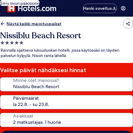
Siirry sivun pääosioon
Hanki sovellus
Näytä kaikki majoituspaikat
Nissiblu Beach Resort
5.0
tähden
Rannalla sijaitseva luksusluokan hotelli, jossa käytössäsi on täyden
majoituspaikka
palvelun kylpylä; Nissin ranta lähellä
Valitse päivät nähdäksesi hinnat
Minne olet menossa?
Päivämäärät
Asiakkaat