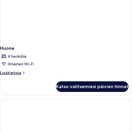
Huone
4 henkilöä
Ilmainen Wi-Fi
Lisätietoja
Lisätietoja
huoneesta
Huone
Katso valitsemiesi päivien hinnat