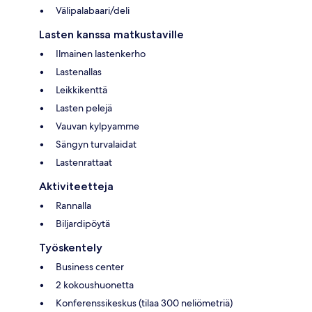
Välipalabaari/deli
Lasten kanssa matkustaville
Ilmainen lastenkerho
Lastenallas
Leikkikenttä
Lasten pelejä
Vauvan kylpyamme
Sängyn turvalaidat
Lastenrattaat
Aktiviteetteja
Rannalla
Biljardipöytä
Työskentely
Business center
2 kokoushuonetta
Konferenssikeskus (tilaa 300 neliömetriä)