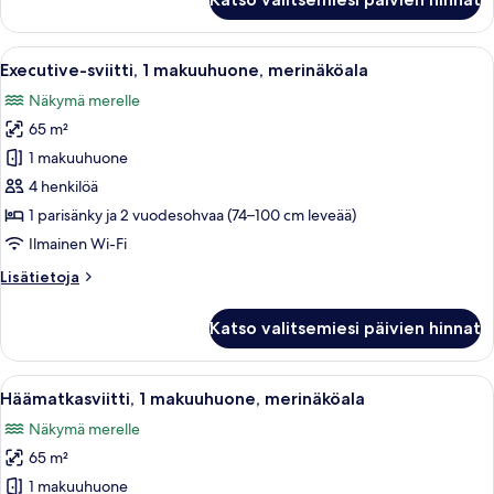
sviitti,
merinäköala
Avaa
Moderni olohuone, jossa on sohva, sohv
4
Executive-sviitti, 1 makuuhuone, merinäköala
kaikki
Näkymä merelle
huonetyypin
65 m²
Executive-
sviitti,
1 makuuhuone
1
4 henkilöä
makuuhuone,
1 parisänky ja 2 vuodesohvaa (74–100 cm leveää)
merinäköala
Ilmainen Wi-Fi
kuvat
Lisätietoja
Lisätietoja
huoneesta
Executive-
Katso valitsemiesi päivien hinnat
sviitti,
1
makuuhuone,
Avaa
Moderni olohuone, jossa on sohva, sohv
4
merinäköala
Häämatkasviitti, 1 makuuhuone, merinäköala
kaikki
Näkymä merelle
huonetyypin
65 m²
Häämatkasviitti,
1
1 makuuhuone