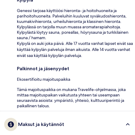
Genessi tarjoaa käyttöösi hieronta- ja hoitohuoneita ja
parihoitohuoneita. Palveluihin kuuluvat syväkudoshieronta,
kuumakivihieronta, urheiluhieronta ja klassinen hieronta.
Kylpylässä on tarjolla muun muassa aromaterapiahoitoja.
Kylpylästä löytyy sauna, poreallas, höyrysauna ja turkkilainen
sauna / hamam.
Kylpylä on auki joka päivä. Alle 17 vuotta vanhat lapset eivät saa
käyttää kylpylän palveluja ilman aikuista. Alle 14 vuotta vanhat
eivät saa käyttää kylpylän palveluja.
Palkinnot ja jäsenyydet
Ekosertifioitu majoituspaikka
Tämä majoituspaikka on mukana Travelife-ohjelmassa, joka
mittaa majoituspaikan vaikutusta yhteen tai useampaan
seuraavista asioista: ympäristö, yhteisö, kulttuuriperintö ja
paikallinen talous.
Maksut ja käytännöt