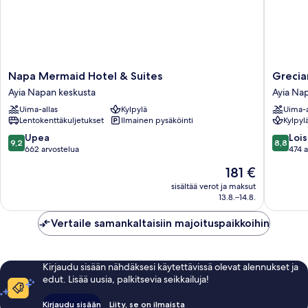
Napa
Grecian
Napa Mermaid Hotel & Suites
Grecia
Mermaid
Bay
Ayia Napan keskusta
Ayia Na
Hotel
Hotel
Uima-allas
Kylpylä
Uima-a
&
Ayia
Lentokenttäkuljetukset
Ilmainen pysäköinti
Kylpyl
Suites
Napan
Ayia
keskust
9.2
8.8
Upea
Lois
9,2
8,8
Napan
kautta
kautta
662 arvostelua
474 a
keskusta
10,
10,
Hinta
181 €
Upea,
Loistava,
on
662
474
sisältää verot ja maksut
181 €
13.8.–14.8.
arvostelua
arvostel
Vertaile samankaltaisiin majoituspaikkoihin
Kirjaudu sisään nähdäksesi käytettävissä olevat alennukset ja
edut. Lisää uusia, palkitsevia seikkailuja!
Kirjaudu sisään
Liity, se on ilmaista