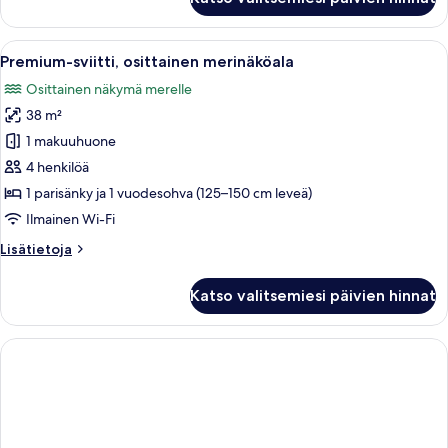
1
makuuhuone,
merinäköala
Avaa
Moderni olohuone, jossa on litteänäyt
5
(Blu)
Premium-sviitti, osittainen merinäköala
kaikki
Osittainen näkymä merelle
huonetyypin
38 m²
Premium-
sviitti,
1 makuuhuone
osittainen
4 henkilöä
merinäköala
1 parisänky ja 1 vuodesohva (125–150 cm leveä)
kuvat
Ilmainen Wi-Fi
Lisätietoja
Lisätietoja
huoneesta
Premium-
Katso valitsemiesi päivien hinnat
sviitti,
osittainen
merinäköala