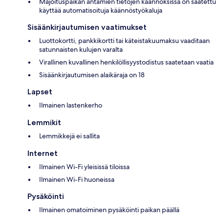
Majoituspaikan antamien tietojen käännöksissä on saatettu
käyttää automatisoituja käännöstyökaluja
Sisäänkirjautumisen vaatimukset
Luottokortti, pankkikortti tai käteistakuumaksu vaaditaan
satunnaisten kulujen varalta
Virallinen kuvallinen henkilöllisyystodistus saatetaan vaatia
Sisäänkirjautumisen alaikäraja on 18
Lapset
Ilmainen lastenkerho
Lemmikit
Lemmikkejä ei sallita
Internet
Ilmainen Wi-Fi yleisissä tiloissa
Ilmainen Wi-Fi huoneissa
Pysäköinti
Ilmainen omatoiminen pysäköinti paikan päällä