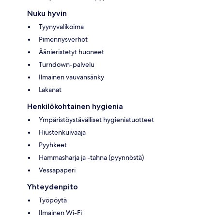
Nuku hyvin
Tyynyvalikoima
Pimennysverhot
Äänieristetyt huoneet
Turndown-palvelu
Ilmainen vauvansänky
Lakanat
Henkilökohtainen hygienia
Ympäristöystävälliset hygieniatuotteet
Hiustenkuivaaja
Pyyhkeet
Hammasharja ja -tahna (pyynnöstä)
Vessapaperi
Yhteydenpito
Työpöytä
Ilmainen Wi-Fi