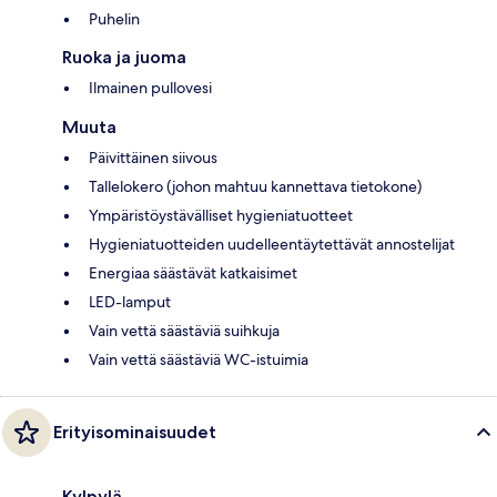
Puhelin
Ruoka ja juoma
Ilmainen pullovesi
Muuta
Päivittäinen siivous
Tallelokero (johon mahtuu kannettava tietokone)
Ympäristöystävälliset hygieniatuotteet
Hygieniatuotteiden uudelleentäytettävät annostelijat
Energiaa säästävät katkaisimet
LED-lamput
Vain vettä säästäviä suihkuja
Vain vettä säästäviä WC-istuimia
Erityisominaisuudet
Kylpylä