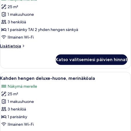
huonetyypin
25 m²
Kahden
hengen
1 makuuhuone
superior-
3 henkilöä
huone,
1 parisänky TAI 2 yhden hengen sänkyä
merinäköala
Ilmainen Wi-Fi
kuvat
Lisätietoja
Lisätietoja
huoneesta
Kahden
Katso valitsemiesi päivien hinnat
hengen
superior-
huone,
Avaa
Hotellihuone, jossa on suuri sänky, tel
4
merinäköala
Kahden hengen deluxe-huone, merinäköala
kaikki
Näkymä merelle
huonetyypin
25 m²
Kahden
hengen
1 makuuhuone
deluxe-
3 henkilöä
huone,
1 parisänky
merinäköala
Ilmainen Wi-Fi
kuvat