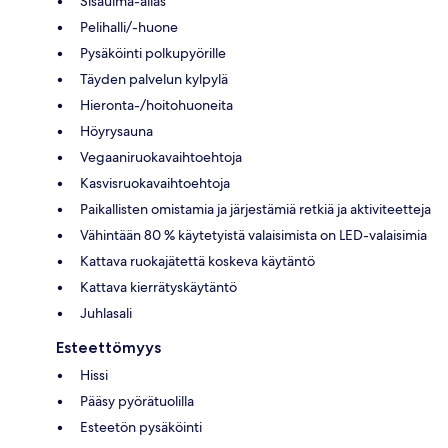
Sisäuima-allas
Pelihalli/-huone
Pysäköinti polkupyörille
Täyden palvelun kylpylä
Hieronta-/hoitohuoneita
Höyrysauna
Vegaaniruokavaihtoehtoja
Kasvisruokavaihtoehtoja
Paikallisten omistamia ja järjestämiä retkiä ja aktiviteetteja
Vähintään 80 % käytetyistä valaisimista on LED-valaisimia
Kattava ruokajätettä koskeva käytäntö
Kattava kierrätyskäytäntö
Juhlasali
Esteettömyys
Hissi
Pääsy pyörätuolilla
Esteetön pysäköinti