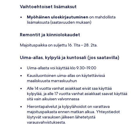
Vaihtoehtoiset lisämaksut
Myöhäinen uloskirjautuminen
on mahdollista
lisämaksusta (saatavuuden mukaan)
Remontit ja kiinniolokaudet
Majoituspaikka on suljettu 16. 11ta – 28. 2ta.
Uima-allas, kylpylä ja kuntosali (jos saatavilla)
Uima-allasta voi käyttää klo 9.30–19.00
Kausiluontoinen uima-allas on käytettävissä
maaliskuusta marraskuuhun
Alle 14 vuotta vanhat asiakkaat eivät saa käyttää
kylpylää, ja alle 17 vuotta vanhat asiakkaat saavat käyttää
sitä vain aikuisen valvonnassa
Hierontapalvelut ja kylpylähoidot on varattava
majoituspaikasta ennen matkan alkua. Yhteystiedot
löytyvät varauksen jälkeen lähetetystä
varausvahvistuksesta.