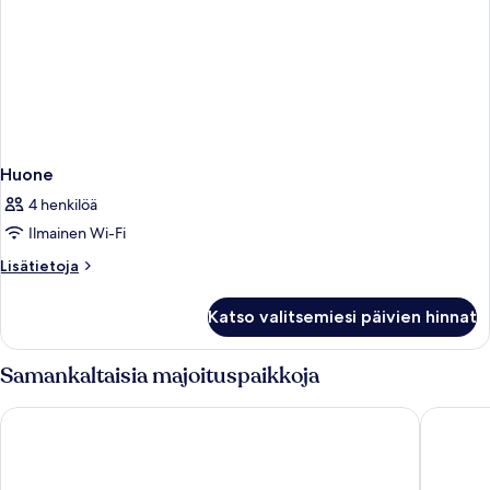
Huone
4 henkilöä
Ilmainen Wi-Fi
Lisätietoja
Lisätietoja
huoneesta
Huone
Katso valitsemiesi päivien hinnat
Samankaltaisia majoituspaikkoja
Napa Mermaid Hotel & Suites
Grecian 