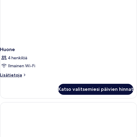
Huone
4 henkilöä
Ilmainen Wi-Fi
Lisätietoja
Lisätietoja
huoneesta
Huone
Katso valitsemiesi päivien hinnat