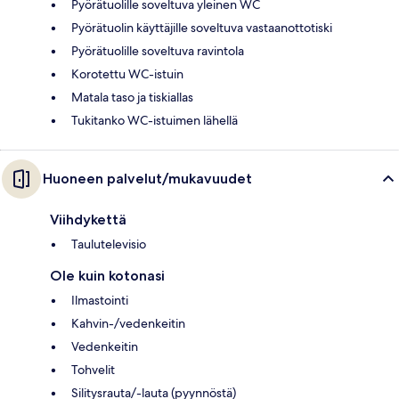
Pyörätuolille soveltuva yleinen WC
Pyörätuolin käyttäjille soveltuva vastaanottotiski
Pyörätuolille soveltuva ravintola
Korotettu WC-istuin
Matala taso ja tiskiallas
Tukitanko WC-istuimen lähellä
Huoneen palvelut/mukavuudet
Viihdykettä
Taulutelevisio
Ole kuin kotonasi
Ilmastointi
Kahvin-/vedenkeitin
Vedenkeitin
Tohvelit
Silitysrauta/-lauta (pyynnöstä)