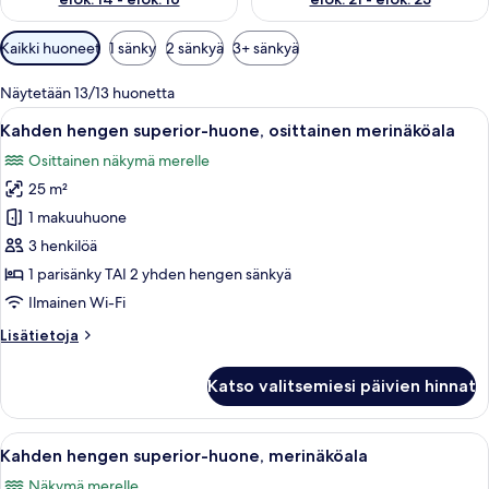
Huoneille
Kaikki huoneet
1 sänky
2 sänkyä
3+ sänkyä
saatavilla
olevia
Näytetään 13/13 huonetta
suodattimia
Avaa
Hotellihuone, jossa on sänky, työpöytä, t
4
Kahden hengen superior-huone, osittainen merinäköala
kaikki
Osittainen näkymä merelle
huonetyypin
25 m²
Kahden
hengen
1 makuuhuone
superior-
3 henkilöä
huone,
1 parisänky TAI 2 yhden hengen sänkyä
osittainen
Ilmainen Wi-Fi
merinäköala
Lisätietoja
Lisätietoja
kuvat
huoneesta
Kahden
Katso valitsemiesi päivien hinnat
hengen
superior-
huone,
Avaa
Hotellihuone, jossa on sänky, työpöytä,
4
osittainen
Kahden hengen superior-huone, merinäköala
kaikki
merinäköala
Näkymä merelle