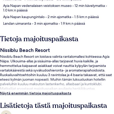
Ayia Napan vedenalaisen veistoksen museo
- 12 min kävelymatka
-
1.0 km:n päässä
Ayia Napan kaupungintalo
- 2 min ajomatka
- 1.5 km:n päässä
Landan uimaranta
- 3 min ajomatka
- 1.9 km:n päässä
Tietoja majoituspaikasta
Nissiblu Beach Resort
Nissiblu Beach Resort on loistava valinta rantalomallesi kohteessa Agía
Nápa. Ulkouima-allas ja sisäuima-allas tarjoavat huvia kaikille, ja
hemmottelua kaipaavat asiakkaat voivat nauttia kylpylän tarjoamista
vartalokääreistä sekä syväkudoshieronta- ja aromaterapiahoidoista.
Ruokailuvaihtoehtoihin kuuluu 3 ravintolaa ja 4 baaria takaavat, että saat
eteesi kylmän juoman nopeasti. Muihin tämän luksusluokan hotellin
palveluihin kuuluu maksuton lastenkerho, allasbaari ja kuntoklubi.
Matkailijat arvostavat majoituspaikan avuliasta henkilökuntaa.
Näytä enemmän tietoja majoituspaikasta
Lisätietoja tästä majoituspaikasta