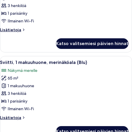
makuuhuone,
3 henkilöä
merinäköala
1 parisänky
kuvat
Ilmainen Wi-Fi
Lisätietoja
Lisätietoja
huoneesta
Häämatkasviitti,
Katso valitsemiesi päivien hinnat
1
makuuhuone,
merinäköala
Avaa
Moderni olohuone, jossa on sohva, sohv
4
Sviitti, 1 makuuhuone, merinäköala (Blu)
kaikki
Näkymä merelle
huonetyypin
65 m²
Sviitti,
1
1 makuuhuone
makuuhuone,
3 henkilöä
merinäköala
1 parisänky
(Blu)
Ilmainen Wi-Fi
kuvat
Lisätietoja
Lisätietoja
huoneesta
Sviitti,
Katso valitsemiesi päivien hinnat