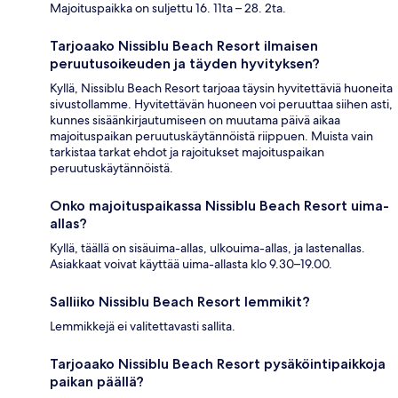
Majoituspaikka on suljettu 16. 11ta – 28. 2ta.
Tarjoaako Nissiblu Beach Resort ilmaisen
peruutusoikeuden ja täyden hyvityksen?
Kyllä, Nissiblu Beach Resort tarjoaa täysin hyvitettäviä huoneita
sivustollamme. Hyvitettävän huoneen voi peruuttaa siihen asti,
kunnes sisäänkirjautumiseen on muutama päivä aikaa
majoituspaikan peruutuskäytännöistä riippuen. Muista vain
tarkistaa tarkat ehdot ja rajoitukset majoituspaikan
peruutuskäytännöistä.
Onko majoituspaikassa Nissiblu Beach Resort uima-
allas?
Kyllä, täällä on sisäuima-allas, ulkouima-allas, ja lastenallas.
Asiakkaat voivat käyttää uima-allasta klo 9.30–19.00.
Salliiko Nissiblu Beach Resort lemmikit?
Lemmikkejä ei valitettavasti sallita.
Tarjoaako Nissiblu Beach Resort pysäköintipaikkoja
paikan päällä?