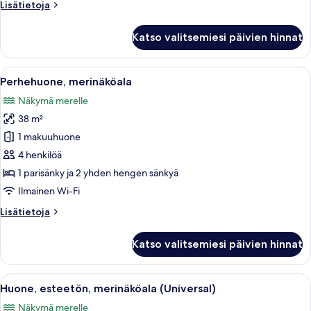
Lisätietoja
Lisätietoja
huoneesta
Kahden
Katso valitsemiesi päivien hinnat
hengen
deluxe-
huone,
Avaa
Hotellihuone, jossa on kaksi sänkyä, 
4
merinäköala
Perhehuone, merinäköala
kaikki
Näkymä merelle
huonetyypin
38 m²
Perhehuone,
merinäköala
1 makuuhuone
kuvat
4 henkilöä
1 parisänky ja 2 yhden hengen sänkyä
Ilmainen Wi-Fi
Lisätietoja
Lisätietoja
huoneesta
Perhehuone,
Katso valitsemiesi päivien hinnat
merinäköala
Avaa
Hotellihuone, jossa on sänky, työpöytä,
2
Huone, esteetön, merinäköala (Universal)
kaikki
Näkymä merelle