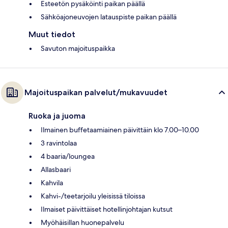
Esteetön pysäköinti paikan päällä
Sähköajoneuvojen latauspiste paikan päällä
Muut tiedot
Savuton majoituspaikka
Majoituspaikan palvelut/mukavuudet
Ruoka ja juoma
Ilmainen buffetaamiainen päivittäin klo 7.00–10.00
3 ravintolaa
4 baaria/loungea
Allasbaari
Kahvila
Kahvi-/teetarjoilu yleisissä tiloissa
Ilmaiset päivittäiset hotellinjohtajan kutsut
Myöhäisillan huonepalvelu