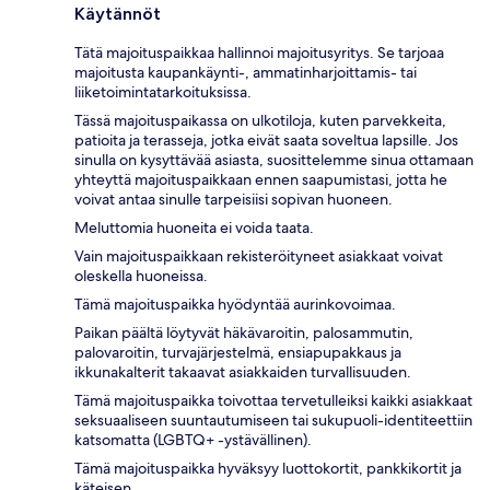
Käytännöt
Tätä majoituspaikkaa hallinnoi majoitusyritys. Se tarjoaa
majoitusta kaupankäynti-, ammatinharjoittamis- tai
liiketoimintatarkoituksissa.
Tässä majoituspaikassa on ulkotiloja, kuten parvekkeita,
patioita ja terasseja, jotka eivät saata soveltua lapsille. Jos
sinulla on kysyttävää asiasta, suosittelemme sinua ottamaan
yhteyttä majoituspaikkaan ennen saapumistasi, jotta he
voivat antaa sinulle tarpeisiisi sopivan huoneen.
Meluttomia huoneita ei voida taata.
Vain majoituspaikkaan rekisteröityneet asiakkaat voivat
oleskella huoneissa.
Tämä majoituspaikka hyödyntää aurinkovoimaa.
Paikan päältä löytyvät häkävaroitin, palosammutin,
palovaroitin, turvajärjestelmä, ensiapupakkaus ja
ikkunakalterit takaavat asiakkaiden turvallisuuden.
Tämä majoituspaikka toivottaa tervetulleiksi kaikki asiakkaat
seksuaaliseen suuntautumiseen tai sukupuoli-identiteettiin
katsomatta (LGBTQ+ -ystävällinen).
Tämä majoituspaikka hyväksyy luottokortit, pankkikortit ja
käteisen.