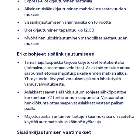
Express-uloskirjautuminen saatavilla
Aikainen sisäänkirjautuminen mahdollista saatavuuden
mukaan
Sisäänkirjautumisen vähimmäisikä on 18 vuotta
Uloskirjautuminen tapahtuu klo 12.00
Myöhäinen uloskirjautuminen mahdollista saatavuuden
mukaan
Erikoisohjeet sisäänkirjautumiseen
Tämä majoituspaikka tarjoaa kuljetukset lentokentältä
(lisämaksuja saatetaan veloittaa). Asiakkaiden tulee antaa
saapumistietonsa majoituspaikalle ennen matkan alkua.
Yhteystiedot löytyvät varauksen jälkeen lähetetystä
varausvahvistuksesta.
Asiakkaat saavat sisäänkirjautumisohjeet sähköpostitse
korkeintaan 72 tuntia ennen saapumista. Vastaanoton
henkilökunta ottaa saapuvat asiakkaat vastaan paikan
päällä.
Majoituspaikan antamien tietojen käännöksissä on saatettu
käyttää automatisoituja käännöstyökaluja
Sisäänkirjautumisen vaatimukset