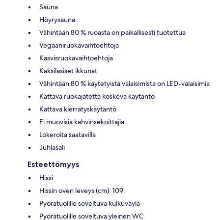
Sauna
Höyrysauna
Vähintään 80 % ruoasta on paikallisesti tuotettua
Vegaaniruokavaihtoehtoja
Kasvisruokavaihtoehtoja
Kaksilasiset ikkunat
Vähintään 80 % käytetyistä valaisimista on LED-valaisimia
Kattava ruokajätettä koskeva käytäntö
Kattava kierrätyskäytäntö
Ei muovisia kahvinsekoittajia
Lokeroita saatavilla
Juhlasali
Esteettömyys
Hissi
Hissin oven leveys (cm): 109
Pyörätuolille soveltuva kulkuväylä
Pyörätuolille soveltuva yleinen WC