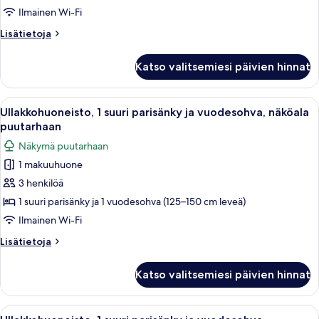
kuvat
Ilmainen Wi-Fi
Lisätietoja
Lisätietoja
huoneesta
Sviitti,
Katso valitsemiesi päivien hinnat
1
makuuhuone,
merinäköala
Avaa
Hotellihuone, jossa on sänky, työpöytä
7
Ullakkohuoneisto, 1 suuri parisänky ja vuodesohva, näköala
kaikki
puutarhaan
huonetyypin
Näkymä puutarhaan
Ullakkohuoneisto,
1 makuuhuone
1
3 henkilöä
suuri
parisänky
1 suuri parisänky ja 1 vuodesohva (125–150 cm leveä)
ja
Ilmainen Wi-Fi
vuodesohva,
Lisätietoja
Lisätietoja
näköala
huoneesta
puutarhaan
Ullakkohuoneisto,
Katso valitsemiesi päivien hinnat
1
kuvat
suuri
parisänky
Avaa
Hotellihuone, jossa on sänky, työpöytä
8
ja