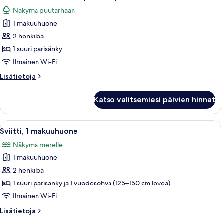
kaikki
Näkymä puutarhaan
huonetyypin
1 makuuhuone
Premier-
huone,
2 henkilöä
1
1 suuri parisänky
suuri
Ilmainen Wi-Fi
parisänky
Lisätietoja
Lisätietoja
kuvat
huoneesta
Premier-
Katso valitsemiesi päivien hinnat
huone,
1
suuri
Avaa
Moderni makuuhuone, jossa on suuri li
6
parisänky
Sviitti, 1 makuuhuone
kaikki
Näkymä merelle
huonetyypin
1 makuuhuone
Sviitti,
1
2 henkilöä
makuuhuone
1 suuri parisänky ja 1 vuodesohva (125–150 cm leveä)
kuvat
Ilmainen Wi-Fi
Lisätietoja
Lisätietoja
huoneesta