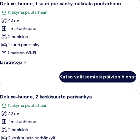
Avaa
7
Deluxe-huone, 1 suuri parisänky, näköala puutarhaan
kaikki
Näkymä puutarhaan
huonetyypin
42 m²
Deluxe-
huone,
1 makuuhuone
1
2 henkilöä
suuri
1 suuri parisänky
parisänky,
Ilmainen Wi-Fi
näköala
Lisätietoja
Lisätietoja
puutarhaan
huoneesta
kuvat
Deluxe-
Katso valitsemiesi päivien hinnat
huone,
1
suuri
Avaa
Hotellihuone, jossa on kaksi sänkyä, ty
6
parisänky,
Deluxe-huone, 2 keskisuurta parisänkyä
kaikki
näköala
Näkymä puutarhaan
puutarhaan
huonetyypin
42 m²
Deluxe-
huone,
1 makuuhuone
2
2 henkilöä
keskisuurta
2 keskisuurta parisänkyä