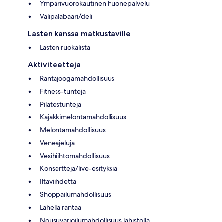
Ympärivuorokautinen huonepalvelu
Välipalabaari/deli
Lasten kanssa matkustaville
Lasten ruokalista
Aktiviteetteja
Rantajoogamahdollisuus
Fitness-tunteja
Pilatestunteja
Kajakkimelontamahdollisuus
Melontamahdollisuus
Veneajeluja
Vesihiihtomahdollisuus
Konsertteja/live-esityksiä
Iltaviihdettä
Shoppailumahdollisuus
Lähellä rantaa
Nousuvarjoilumahdollisuus lähistöllä