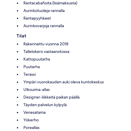
Rantacabañoita (lisämaksusta)
Aurinkotuoleja rannalla
Rantapyyhkeet
Aurinkovarjoja rannalla
Tilat
Rakennettu vuonna 2018
Tallelokero vastaanotossa
Kattopuutarha
Puutarha
Terassi
Ympäri vuorokauden auki oleva kuntokeskus
Ulkouima-allas
Designer-liikkeitä paikan päällä
Täyden palvelun kylpylä
Venesatama
Yökerho
Poreallas