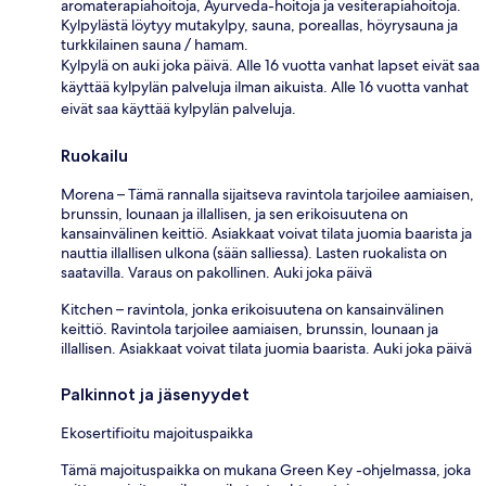
aromaterapiahoitoja, Ayurveda-hoitoja ja vesiterapiahoitoja.
Kylpylästä löytyy mutakylpy, sauna, poreallas, höyrysauna ja
turkkilainen sauna / hamam.
Kylpylä on auki joka päivä. Alle 16 vuotta vanhat lapset eivät saa
käyttää kylpylän palveluja ilman aikuista. Alle 16 vuotta vanhat
eivät saa käyttää kylpylän palveluja.
Ruokailu
Morena – Tämä rannalla sijaitseva ravintola tarjoilee aamiaisen,
brunssin, lounaan ja illallisen, ja sen erikoisuutena on
kansainvälinen keittiö. Asiakkaat voivat tilata juomia baarista ja
nauttia illallisen ulkona (sään salliessa). Lasten ruokalista on
saatavilla. Varaus on pakollinen. Auki joka päivä
Kitchen – ravintola, jonka erikoisuutena on kansainvälinen
keittiö. Ravintola tarjoilee aamiaisen, brunssin, lounaan ja
illallisen. Asiakkaat voivat tilata juomia baarista. Auki joka päivä
Palkinnot ja jäsenyydet
Ekosertifioitu majoituspaikka
Tämä majoituspaikka on mukana Green Key -ohjelmassa, joka