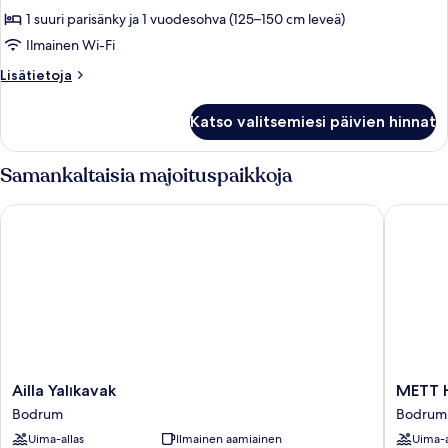
makuuhuone,
1 suuri parisänky ja 1 vuodesohva (125–150 cm leveä)
yksityinen
Ilmainen Wi-Fi
uima-
Lisätietoja
Lisätietoja
allas
huoneesta
kuvat
Sviitti,
Katso valitsemiesi päivien hinnat
1
makuuhuone,
yksityinen
Samankaltaisia majoituspaikkoja
uima-
allas
Ailla Yalıkavak
METT Ho
Ailla
METT
Ailla Yalıkavak
METT H
Yalıkavak
Hotel
Bodrum
Bodrumi
Bodrum
&
Uima-allas
Ilmainen aamiainen
Uima-a
Beach