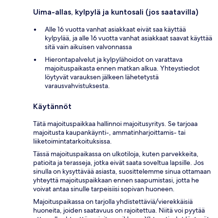
Uima-allas, kylpylä ja kuntosali (jos saatavilla)
Alle 16 vuotta vanhat asiakkaat eivät saa käyttää
kylpylää, ja alle 16 vuotta vanhat asiakkaat saavat käyttää
sitä vain aikuisen valvonnassa
Hierontapalvelut ja kylpylähoidot on varattava
majoituspaikasta ennen matkan alkua. Yhteystiedot
löytyvät varauksen jälkeen lähetetystä
varausvahvistuksesta.
Käytännöt
Tätä majoituspaikkaa hallinnoi majoitusyritys. Se tarjoaa
majoitusta kaupankäynti-, ammatinharjoittamis- tai
liiketoimintatarkoituksissa.
Tässä majoituspaikassa on ulkotiloja, kuten parvekkeita,
patioita ja terasseja, jotka eivät saata soveltua lapsille. Jos
sinulla on kysyttävää asiasta, suosittelemme sinua ottamaan
yhteyttä majoituspaikkaan ennen saapumistasi, jotta he
voivat antaa sinulle tarpeisiisi sopivan huoneen.
Majoituspaikassa on tarjolla yhdistettäviä/vierekkäisiä
huoneita, joiden saatavuus on rajoitettua. Niitä voi pyytää