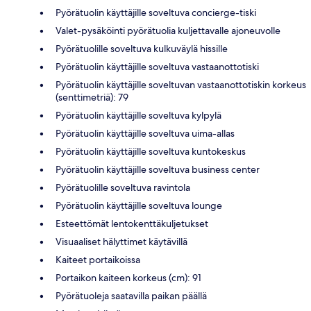
Pyörätuolin käyttäjille soveltuva concierge-tiski
Valet-pysäköinti pyörätuolia kuljettavalle ajoneuvolle
Pyörätuolille soveltuva kulkuväylä hissille
Pyörätuolin käyttäjille soveltuva vastaanottotiski
Pyörätuolin käyttäjille soveltuvan vastaanottotiskin korkeus
(senttimetriä): 79
Pyörätuolin käyttäjille soveltuva kylpylä
Pyörätuolin käyttäjille soveltuva uima-allas
Pyörätuolin käyttäjille soveltuva kuntokeskus
Pyörätuolin käyttäjille soveltuva business center
Pyörätuolille soveltuva ravintola
Pyörätuolin käyttäjille soveltuva lounge
Esteettömät lentokenttäkuljetukset
Visuaaliset hälyttimet käytävillä
Kaiteet portaikoissa
Portaikon kaiteen korkeus (cm): 91
Pyörätuoleja saatavilla paikan päällä