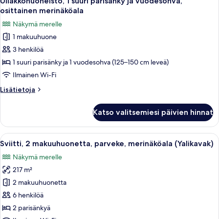
Ullakkohuoneisto, 1 suuri parisänky ja vuodesohva,
kaikki
vuodesohva,
osittainen merinäköala
näköala
huonetyypin
Näkymä merelle
puutarhaan
Ullakkohuoneisto,
1 makuuhuone
1
3 henkilöä
suuri
parisänky
1 suuri parisänky ja 1 vuodesohva (125–150 cm leveä)
ja
Ilmainen Wi-Fi
vuodesohva,
Lisätietoja
Lisätietoja
osittainen
huoneesta
merinäköala
Ullakkohuoneisto,
Katso valitsemiesi päivien hinnat
1
kuvat
suuri
parisänky
Avaa
Moderni olohuone, jossa on suuri ikk
7
ja
Sviitti, 2 makuuhuonetta, parveke, merinäköala (Yalikavak)
kaikki
vuodesohva,
Näkymä merelle
osittainen
huonetyypin
merinäköala
217 m²
Sviitti,
2
2 makuuhuonetta
makuuhuonetta,
6 henkilöä
parveke,
2 parisänkyä
merinäköala