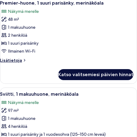
6
parisänky,
Premier-huone, 1 suuri parisänky, merinäköala
kaikki
merinäköala
Näkymä merelle
huonetyypin
48 m²
Premier-
huone,
1 makuuhuone
1
2 henkilöä
suuri
1 suuri parisänky
parisänky,
Ilmainen Wi-Fi
merinäköala
Lisätietoja
Lisätietoja
kuvat
huoneesta
Premier-
Katso valitsemiesi päivien hinnat
huone,
1
suuri
Avaa
Moderni olohuone, jossa on suuri ikk
6
parisänky,
Sviitti, 1 makuuhuone, merinäköala
kaikki
merinäköala
Näkymä merelle
huonetyypin
97 m²
Sviitti,
1
1 makuuhuone
makuuhuone,
4 henkilöä
merinäköala
1 suuri parisänky ja 1 vuodesohva (125–150 cm leveä)