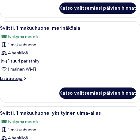
Sviitti,
Katso valitsemiesi päivien hinnat
1
makuuhuone
Avaa
Moderni olohuone, jossa on suuri ikku
9
Sviitti, 1 makuuhuone, merinäköala
kaikki
Näkymä merelle
huonetyypin
1 makuuhuone
Sviitti,
1
4 henkilöä
makuuhuone,
1 suuri parisänky
merinäköala
Ilmainen Wi-Fi
kuvat
Lisätietoja
Lisätietoja
huoneesta
Sviitti,
Katso valitsemiesi päivien hinnat
1
makuuhuone,
merinäköala
Avaa
Hotellihuone, jossa on suuri sänky, ty
10
Sviitti, 1 makuuhuone, yksityinen uima-allas
kaikki
Näkymä merelle
huonetyypin
1 makuuhuone
Sviitti,
1
4 henkilöä