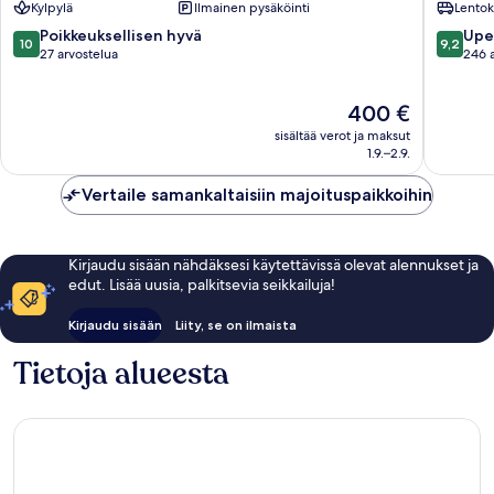
Kylpylä
Ilmainen pysäköinti
Lentok
Resort
Bodrum
10.0
9.2
Poikkeuksellisen hyvä
Upe
10
9,2
Bodrum
kautta
kautta
27 arvostelua
246 
keskust
10,
10,
Poikkeuksellisen
Upea,
Hinta
400 €
hyvä,
246
on
27
arvostel
sisältää verot ja maksut
400 €
arvostelua
1.9.–2.9.
Vertaile samankaltaisiin majoituspaikkoihin
Kirjaudu sisään nähdäksesi käytettävissä olevat alennukset ja
edut. Lisää uusia, palkitsevia seikkailuja!
Kirjaudu sisään
Liity, se on ilmaista
Tietoja alueesta