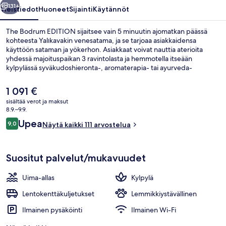
131+
Yleistiedot
Huoneet
Sijainti
Käytännöt
The Bodrum EDITION sijaitsee vain 5 minuutin ajomatkan päässä
kohteesta Yalıkavakin venesatama, ja se tarjoaa asiakkaidensa
käyttöön sataman ja yökerhon. Asiakkaat voivat nauttia aterioita
yhdessä majoituspaikan 3 ravintolasta ja hemmotella itseään
kylpylässä syväkudoshieronta-, aromaterapia- tai ayurveda-
hoidoilla. Tämän luksusluokan hotellin muihin palveluihin kuuluu
ulkouima-allas, rantabaari ja ympäri vuorokauden auki oleva
Nykyinen
1 091 €
kuntokeskus.
hinta
sisältää verot ja maksut
on
8.9.–9.9.
Sviitti, 1 makuuhuone, merinäköala | Y
1 091 €
Arvostelut
Upea
9,0
Näytä kaikki 111 arvostelua
9,0 kautta 10.
Suositut palvelut/mukavuudet
Uima-allas
Kylpylä
Lentokenttäkuljetukset
Lemmikkiystävällinen
Ilmainen pysäköinti
Ilmainen Wi-Fi