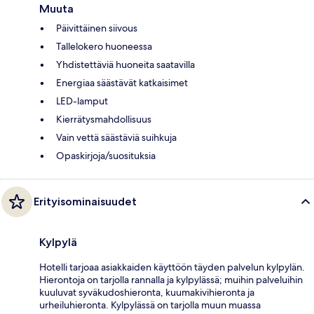
Muuta
Päivittäinen siivous
Tallelokero huoneessa
Yhdistettäviä huoneita saatavilla
Energiaa säästävät katkaisimet
LED-lamput
Kierrätysmahdollisuus
Vain vettä säästäviä suihkuja
Opaskirjoja/suosituksia
Erityisominaisuudet
Kylpylä
Hotelli tarjoaa asiakkaiden käyttöön täyden palvelun kylpylän.
Hierontoja on tarjolla rannalla ja kylpylässä; muihin palveluihin
kuuluvat syväkudoshieronta, kuumakivihieronta ja
urheiluhieronta. Kylpylässä on tarjolla muun muassa