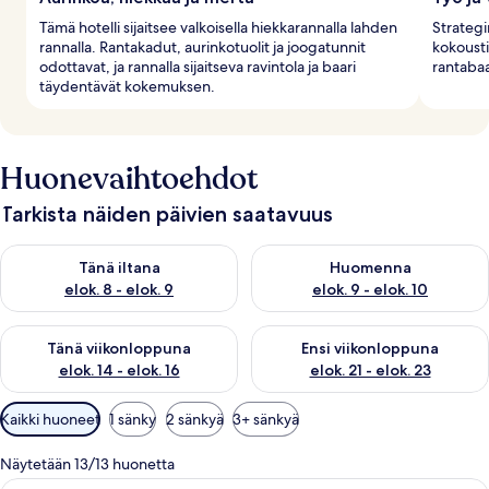
Tämä hotelli sijaitsee valkoisella hiekkarannalla lahden
Strategin
rannalla. Rantakadut, aurinkotuolit ja joogatunnit
kokousti
odottavat, ja rannalla sijaitseva ravintola ja baari
rantabaa
täydentävät kokemuksen.
Huonevaihtoehdot
Tarkista näiden päivien saatavuus
Tarkista tämän illan saatavuus elok. 8 - elok. 9
Tarkista huomisen saatavuus el
Tänä iltana
Huomenna
elok. 8 - elok. 9
elok. 9 - elok. 10
Tarkista tämän viikonlopun saatavuus elok. 14 - elok. 16
Tarkista ensi viikonlopun saata
Tänä viikonloppuna
Ensi viikonloppuna
elok. 14 - elok. 16
elok. 21 - elok. 23
Huoneille
Kaikki huoneet
1 sänky
2 sänkyä
3+ sänkyä
saatavilla
olevia
Näytetään 13/13 huonetta
suodattimia
Moderni hotellihuone, jossa on suuri 