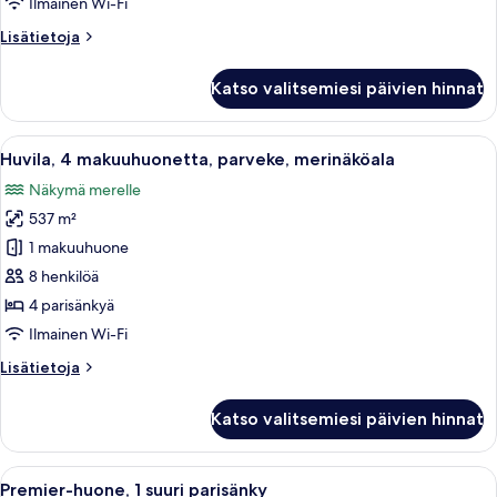
Ilmainen Wi-Fi
(Yalikavak)
Lisätietoja
Lisätietoja
kuvat
huoneesta
Sviitti,
Katso valitsemiesi päivien hinnat
2
makuuhuonetta,
parveke,
Avaa
Hotellihuone, jossa on kaksi sänkyä, ty
9
merinäköala
Huvila, 4 makuuhuonetta, parveke, merinäköala
kaikki
(Yalikavak)
Näkymä merelle
huonetyypin
537 m²
Huvila,
4
1 makuuhuone
makuuhuonetta,
8 henkilöä
parveke,
4 parisänkyä
merinäköala
Ilmainen Wi-Fi
kuvat
Lisätietoja
Lisätietoja
huoneesta
Huvila,
Katso valitsemiesi päivien hinnat
4
makuuhuonetta,
parveke,
Avaa
Moderni hotellihuone, jossa on suuri 
7
merinäköala
Premier-huone, 1 suuri parisänky