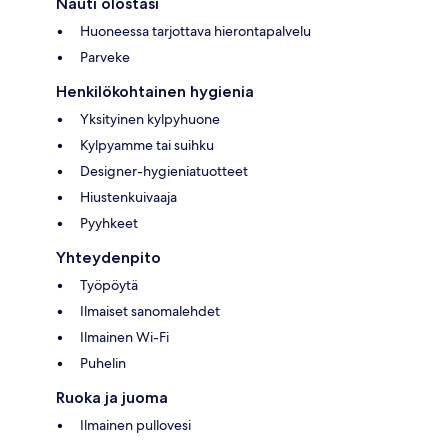
Nauti olostasi
Huoneessa tarjottava hierontapalvelu
Parveke
Henkilökohtainen hygienia
Yksityinen kylpyhuone
Kylpyamme tai suihku
Designer-hygieniatuotteet
Hiustenkuivaaja
Pyyhkeet
Yhteydenpito
Työpöytä
Ilmaiset sanomalehdet
Ilmainen Wi-Fi
Puhelin
Ruoka ja juoma
Ilmainen pullovesi