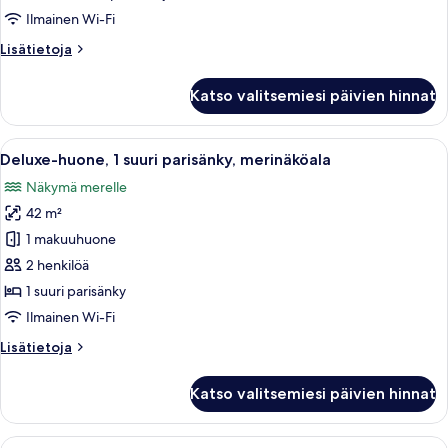
parisänkyä
Ilmainen Wi-Fi
kuvat
Lisätietoja
Lisätietoja
huoneesta
Deluxe-
Katso valitsemiesi päivien hinnat
huone,
2
keskisuurta
Avaa
Hotellihuone, jossa on suuri sänky, so
6
parisänkyä
Deluxe-huone, 1 suuri parisänky, merinäköala
kaikki
Näkymä merelle
huonetyypin
42 m²
Deluxe-
huone,
1 makuuhuone
1
2 henkilöä
suuri
1 suuri parisänky
parisänky,
Ilmainen Wi-Fi
merinäköala
Lisätietoja
Lisätietoja
kuvat
huoneesta
Deluxe-
Katso valitsemiesi päivien hinnat
huone,
1
suuri
Avaa
Hotellihuone, jossa on suuri sänky, kak