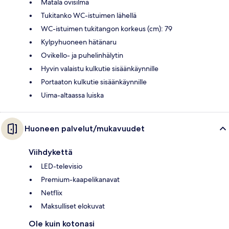
Matala ovisilmä
Tukitanko WC-istuimen lähellä
WC-istuimen tukitangon korkeus (cm): 79
Kylpyhuoneen hätänaru
Ovikello- ja puhelinhälytin
Hyvin valaistu kulkutie sisäänkäynnille
Portaaton kulkutie sisäänkäynnille
Uima-altaassa luiska
Huoneen palvelut/mukavuudet
Viihdykettä
LED-televisio
Premium-kaapelikanavat
Netflix
Maksulliset elokuvat
Ole kuin kotonasi