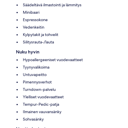
Säädeltävä ilmastointi ja lämmitys
Minibaari
Espressokone
Vedenkeitin
Kylpytakit ja tohvelit
Silitysrauta-/lauta
Nuku hyvin
Hypoallergeeniset vuodevaatteet
Tyynyvalikoima
Untuvapeitto
Pimennysverhot
Turndown-palvelu
Ylelliset vuodevaatteet
Tempur-Pedic-patja
Ilmainen vauvansänky
Sohvasänky