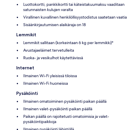
Luottokortti, pankkikortti tai käteistakuumaksu vaaditaan
satunnaisten kulujen varalta
Virallinen kuvallinen henkilöllisyystodistus saatetaan vaatia
Sisäänkirjautumisen alaikäraja on 18
Lemmikit
Lemmikit sallitaan (korkeintaan 6 kg per lemmikki)*
Avustajaeläimet tervetulleita
Ruoka- ja vesikulhot käytettävissä
Internet
Ilmainen Wi-Fi yleisissä tiloissa
Ilmainen Wi-Fi huoneissa
Pysäköinti
Ilmainen omatoiminen pysäköinti paikan päällä
Ilmainen valet-pysäköinti paikan päällä
Paikan päällä on rajoitetusti omatoimisia ja valet-
pysäköintipaikkoja
Ilmainen pysäköinti lähistöllä