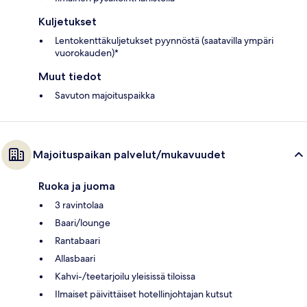
Kuljetukset
Lentokenttäkuljetukset pyynnöstä (saatavilla ympäri
vuorokauden)*
Muut tiedot
Savuton majoituspaikka
Majoituspaikan palvelut/mukavuudet
Ruoka ja juoma
3 ravintolaa
Baari/lounge
Rantabaari
Allasbaari
Kahvi-/teetarjoilu yleisissä tiloissa
Ilmaiset päivittäiset hotellinjohtajan kutsut