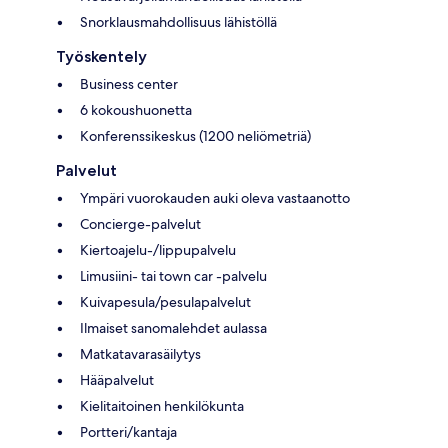
Snorklausmahdollisuus lähistöllä
Työskentely
Business center
6 kokoushuonetta
Konferenssikeskus (1200 neliömetriä)
Palvelut
Ympäri vuorokauden auki oleva vastaanotto
Concierge-palvelut
Kiertoajelu-/lippupalvelu
Limusiini- tai town car -palvelu
Kuivapesula/pesulapalvelut
Ilmaiset sanomalehdet aulassa
Matkatavarasäilytys
Hääpalvelut
Kielitaitoinen henkilökunta
Portteri/kantaja