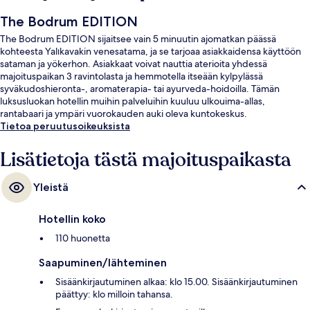
The Bodrum EDITION
The Bodrum EDITION sijaitsee vain 5 minuutin ajomatkan päässä
kohteesta Yalıkavakin venesatama, ja se tarjoaa asiakkaidensa käyttöön
sataman ja yökerhon. Asiakkaat voivat nauttia aterioita yhdessä
majoituspaikan 3 ravintolasta ja hemmotella itseään kylpylässä
syväkudoshieronta-, aromaterapia- tai ayurveda-hoidoilla. Tämän
luksusluokan hotellin muihin palveluihin kuuluu ulkouima-allas,
rantabaari ja ympäri vuorokauden auki oleva kuntokeskus.
Tietoa peruutusoikeuksista
Lisätietoja tästä majoituspaikasta
Yleistä
Hotellin koko
110 huonetta
Saapuminen/lähteminen
Sisäänkirjautuminen alkaa: klo 15.00. Sisäänkirjautuminen
päättyy: klo milloin tahansa.