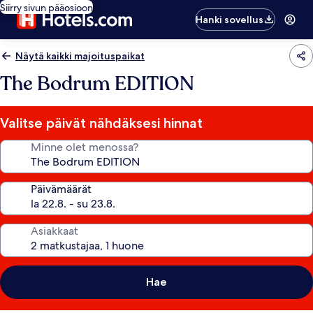
Siirry sivun pääosioon
Hanki sovellus
Näytä kaikki majoituspaikat
The Bodrum EDITION
Valitse päivät nähdäksesi hinnat
Minne olet menossa?
Päivämäärät
Asiakkaat
Hae