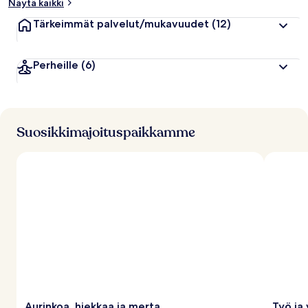
Näytä kaikki
Tärkeimmät palvelut/mukavuudet
(12)
Perheille
(6)
Suosikkimajoituspaikkamme
Aurinkoa, hiekkaa ja merta
Työ ja 