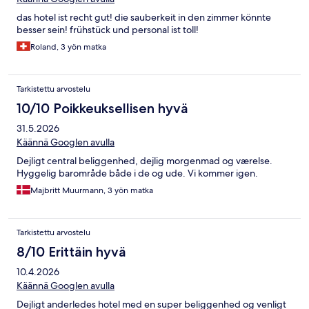
das hotel ist recht gut! die sauberkeit in den zimmer könnte
besser sein! frühstück und personal ist toll!
Roland, 3 yön matka
Tarkistettu arvostelu
10/10 Poikkeuksellisen hyvä
31.5.2026
Käännä Googlen avulla
Dejligt central beliggenhed, dejlig morgenmad og værelse.
Hyggelig barområde både i de og ude. Vi kommer igen.
Majbritt Muurmann, 3 yön matka
Tarkistettu arvostelu
8/10 Erittäin hyvä
10.4.2026
Käännä Googlen avulla
Dejligt anderledes hotel med en super beliggenhed og venligt