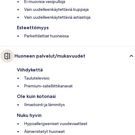
Ei muovisia vesipulloja
Vain uudelleenkäytettäviä kuppeja
Vain uudelleenkäytettäviä astiastoja
Esteettömyys
Parkettilattiat huoneissa
Huoneen palvelut/mukavuudet
Viihdykettä
Taulutelevisio
Premium-satelliittikanavat
Ole kuin kotonasi
Ilmastointi ja lämmitys
Nuku hyvin
Hypoallergeeniset vuodevaatteet
Äänieristetyt huoneet