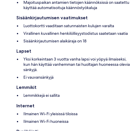
Majoituspaikan antamien tietojen käännöksissä on saatettu
käyttää automatisoituja käännöstyökaluja
Sisäänkirjautumisen vaatimukset
Luottokortti vaaditaan satunnaisten kulujen varalta
Virallinen kuvallinen henkilöllisyystodistus saatetaan vaatia
Sisäänkirjautumisen alaikäraja on 18
Lapset
Yksi korkeintaan 3 vuotta vanha lapsi voi yöpyä ilmaiseksi,
kun hän käyttää vanhemman tai huoltajan huoneessa olevia
sänkyjä.
Ei vauvansänkyjä
Lemmikit
Lemmikkejä ei sallita
Internet
Ilmainen Wi-Fi yleisissä tiloissa
Ilmainen Wi-Fi huoneissa