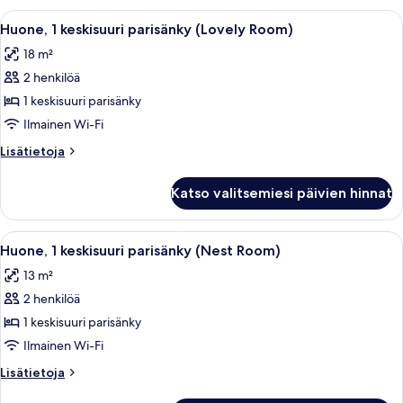
kuvat
parisänky,
Avaa
Ylelliset vuodevaatteet, tallelokero h
9
näköala
Huone, 1 keskisuuri parisänky (Lovely Room)
kaikki
kanavalle
18 m²
(Loft
huonetyypin
Room)
2 henkilöä
Huone,
1
1 keskisuuri parisänky
keskisuuri
Ilmainen Wi-Fi
parisänky
Lisätietoja
Lisätietoja
(Lovely
huoneesta
Room)
Huone,
Katso valitsemiesi päivien hinnat
1
kuvat
keskisuuri
parisänky
Avaa
Ylelliset vuodevaatteet, tallelokero h
7
(Lovely
Huone, 1 keskisuuri parisänky (Nest Room)
kaikki
Room)
13 m²
huonetyypin
2 henkilöä
Huone,
1
1 keskisuuri parisänky
keskisuuri
Ilmainen Wi-Fi
parisänky
Lisätietoja
Lisätietoja
(Nest
huoneesta