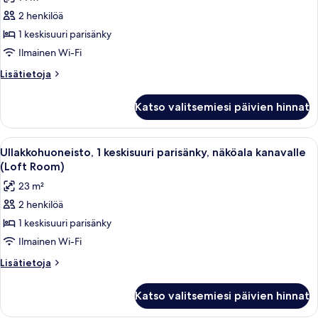
1
2 henkilöä
keskisuuri
parisänky,
1 keskisuuri parisänky
näköala
Ilmainen Wi-Fi
kanavalle
Lisätietoja
Lisätietoja
(Cosy
huoneesta
Room)
Huone,
Katso valitsemiesi päivien hinnat
1
kuvat
keskisuuri
parisänky,
Avaa
Ylelliset vuodevaatteet, tallelokero h
7
näköala
Ullakkohuoneisto, 1 keskisuuri parisänky, näköala kanavalle
kaikki
kanavalle
(Loft Room)
(Cosy
huonetyypin
23 m²
Room)
Ullakkohuoneisto,
2 henkilöä
1
1 keskisuuri parisänky
keskisuuri
parisänky,
Ilmainen Wi-Fi
näköala
Lisätietoja
Lisätietoja
kanavalle
huoneesta
Ullakkohuoneisto,
(Loft
Katso valitsemiesi päivien hinnat
1
Room)
keskisuuri