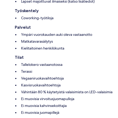
Lapset majoittuvat ilmaiseksi (katso lisätiedot)
Työskentely
Coworking-työtiloja
Palvelut
Ympäri vuorokauden auki oleva vastaanotto
Matkatavarasäilytys
Kielitaitoinen henkilökunta
Tilat
Tallelokero vastaanotossa
Terassi
Vegaaniruokavaihtoehtoja
Kasvisruokavaihtoehtoja
Vähintään 80 % käytetyistä valaisimista on LED-valaisimia
Ei muovisia virvoitusjuomapulloja
Ei muovisia kahvinsekoittajia
Ei muovisia juomapillejä