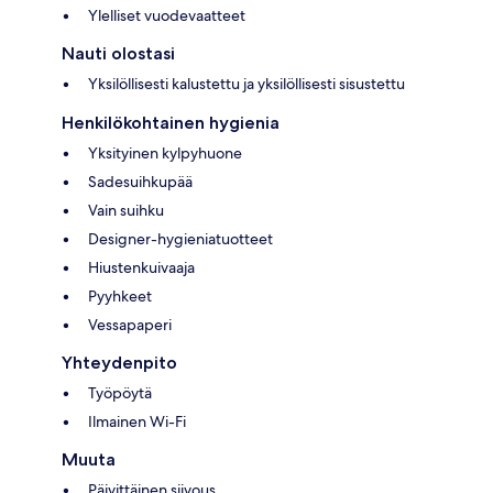
Ylelliset vuodevaatteet
Nauti olostasi
Yksilöllisesti kalustettu ja yksilöllisesti sisustettu
Henkilökohtainen hygienia
Yksityinen kylpyhuone
Sadesuihkupää
Vain suihku
Designer-hygieniatuotteet
Hiustenkuivaaja
Pyyhkeet
Vessapaperi
Yhteydenpito
Työpöytä
Ilmainen Wi-Fi
Muuta
Päivittäinen siivous