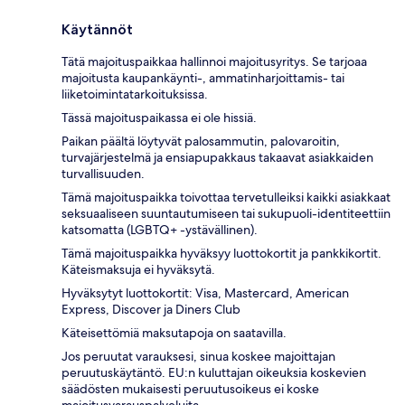
Käytännöt
Tätä majoituspaikkaa hallinnoi majoitusyritys. Se tarjoaa
majoitusta kaupankäynti-, ammatinharjoittamis- tai
liiketoimintatarkoituksissa.
Tässä majoituspaikassa ei ole hissiä.
Paikan päältä löytyvät palosammutin, palovaroitin,
turvajärjestelmä ja ensiapupakkaus takaavat asiakkaiden
turvallisuuden.
Tämä majoituspaikka toivottaa tervetulleiksi kaikki asiakkaat
seksuaaliseen suuntautumiseen tai sukupuoli-identiteettiin
katsomatta (LGBTQ+ -ystävällinen).
Tämä majoituspaikka hyväksyy luottokortit ja pankkikortit.
Käteismaksuja ei hyväksytä.
Hyväksytyt luottokortit: Visa, Mastercard, American
Express, Discover ja Diners Club
Käteisettömiä maksutapoja on saatavilla.
Jos peruutat varauksesi, sinua koskee majoittajan
peruutuskäytäntö. EU:n kuluttajan oikeuksia koskevien
säädösten mukaisesti peruutusoikeus ei koske