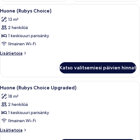
Avaa
Ylelliset vuodevaatteet, tallelokero h
6
Huone (Rubys Choice)
kaikki
13 m²
huonetyypin
2 henkilöä
Huone
(Rubys
1 keskisuuri parisänky
Choice)
Ilmainen Wi-Fi
kuvat
Lisätietoja
Lisätietoja
huoneesta
Huone
Katso valitsemiesi päivien hinnat
(Rubys
Choice)
Avaa
Huone (Rubys Choice Upgraded) | Ylell
6
Huone (Rubys Choice Upgraded)
kaikki
18 m²
huonetyypin
2 henkilöä
Huone
(Rubys
1 keskisuuri parisänky
Choice
Ilmainen Wi-Fi
Upgraded)
Lisätietoja
Lisätietoja
kuvat
huoneesta