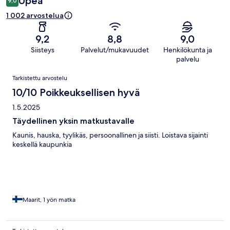
Upea
9,0
1 002 arvostelua
9,2
8,8
9,0
Siisteys
Palvelut/mukavuudet
Henkilökunta ja
palvelu
Arvostelut
Tarkistettu arvostelu
10/10 Poikkeuksellisen hyvä
1.5.2025
Täydellinen yksin matkustavalle
Kaunis, hauska, tyylikäs, persoonallinen ja siisti. Loistava sijainti
keskellä kaupunkia
Maarit, 1 yön matka