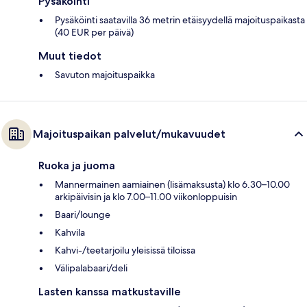
Pysäköinti
Pysäköinti saatavilla 36 metrin etäisyydellä majoituspaikasta
(40 EUR per päivä)
Muut tiedot
Savuton majoituspaikka
Majoituspaikan palvelut/mukavuudet
Ruoka ja juoma
Mannermainen aamiainen (lisämaksusta) klo 6.30–10.00
arkipäivisin ja klo 7.00–11.00 viikonloppuisin
Baari/lounge
Kahvila
Kahvi-/teetarjoilu yleisissä tiloissa
Välipalabaari/deli
Lasten kanssa matkustaville