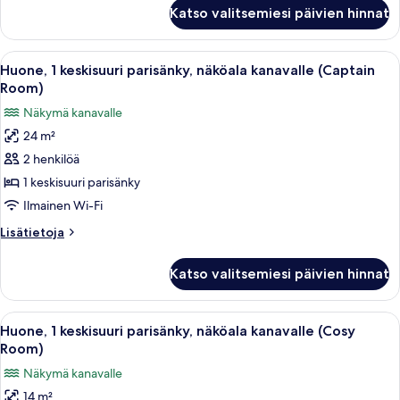
Huone
Katso valitsemiesi päivien hinnat
(Rubys
Choice
Upgraded)
Avaa
Huone, 1 keskisuuri parisänky, näköa
6
Huone, 1 keskisuuri parisänky, näköala kanavalle (Captain
kaikki
Room)
huonetyypin
Näkymä kanavalle
Huone,
24 m²
1
2 henkilöä
keskisuuri
parisänky,
1 keskisuuri parisänky
näköala
Ilmainen Wi-Fi
kanavalle
Lisätietoja
Lisätietoja
(Captain
huoneesta
Room)
Huone,
Katso valitsemiesi päivien hinnat
1
kuvat
keskisuuri
parisänky,
Avaa
Ylelliset vuodevaatteet, tallelokero h
6
näköala
Huone, 1 keskisuuri parisänky, näköala kanavalle (Cosy
kaikki
kanavalle
Room)
(Captain
huonetyypin
Näkymä kanavalle
Room)
Huone,
14 m²