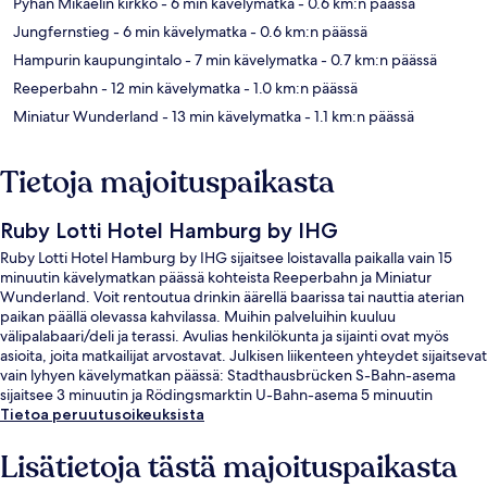
Pyhän Mikaelin kirkko
- 6 min kävelymatka
- 0.6 km:n päässä
Jungfernstieg
- 6 min kävelymatka
- 0.6 km:n päässä
Hampurin kaupungintalo
- 7 min kävelymatka
- 0.7 km:n päässä
Reeperbahn
- 12 min kävelymatka
- 1.0 km:n päässä
Miniatur Wunderland
- 13 min kävelymatka
- 1.1 km:n päässä
Tietoja majoituspaikasta
Ruby Lotti Hotel Hamburg by IHG
Ruby Lotti Hotel Hamburg by IHG sijaitsee loistavalla paikalla vain 15
minuutin kävelymatkan päässä kohteista Reeperbahn ja Miniatur
Wunderland. Voit rentoutua drinkin äärellä baarissa tai nauttia aterian
paikan päällä olevassa kahvilassa. Muihin palveluihin kuuluu
välipalabaari/deli ja terassi. Avulias henkilökunta ja sijainti ovat myös
asioita, joita matkailijat arvostavat. Julkisen liikenteen yhteydet sijaitsevat
vain lyhyen kävelymatkan päässä: Stadthausbrücken S-Bahn-asema
sijaitsee 3 minuutin ja Rödingsmarktin U-Bahn-asema 5 minuutin
kävelymatkan päässä.
Tietoa peruutusoikeuksista
Lisätietoja tästä majoituspaikasta