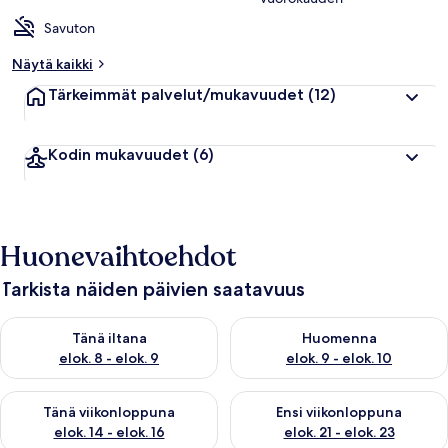
Savuton
Näytä kaikki
Tärkeimmät palvelut/mukavuudet
(12)
Kodin mukavuudet
(6)
Huonevaihtoehdot
Tarkista näiden päivien saatavuus
Tarkista tämän illan saatavuus elok. 8 - elok. 9
Tarkista huomisen saatavuus el
Tänä iltana
Huomenna
elok. 8 - elok. 9
elok. 9 - elok. 10
Tarkista tämän viikonlopun saatavuus elok. 14 - elok. 16
Tarkista ensi viikonlopun saata
Tänä viikonloppuna
Ensi viikonloppuna
elok. 14 - elok. 16
elok. 21 - elok. 23