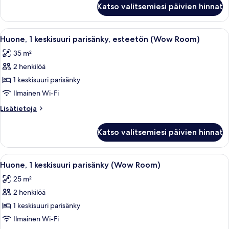
Room)
Huone,
Katso valitsemiesi päivien hinnat
1
kuvat
keskisuuri
parisänky
Avaa
Ylelliset vuodevaatteet, tallelokero h
7
(Nest
Huone, 1 keskisuuri parisänky, esteetön (Wow Room)
kaikki
Room)
35 m²
huonetyypin
2 henkilöä
Huone,
1
1 keskisuuri parisänky
keskisuuri
Ilmainen Wi-Fi
parisänky,
Lisätietoja
Lisätietoja
esteetön
huoneesta
(Wow
Huone,
Katso valitsemiesi päivien hinnat
1
Room)
keskisuuri
kuvat
parisänky,
Avaa
Ylelliset vuodevaatteet, tallelokero h
8
esteetön
Huone, 1 keskisuuri parisänky (Wow Room)
kaikki
(Wow
25 m²
Room)
huonetyypin
2 henkilöä
Huone,
1
1 keskisuuri parisänky
keskisuuri
Ilmainen Wi-Fi