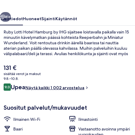
IHG
valokuvagalleria
llinen
Seuraava
81+
Yleistiedot
Huoneet
Sijainti
Käytännöt
Ruby Lotti Hotel Hamburg by IHG sijaitsee loistavalla paikalla vain 15
minuutin kävelymatkan päässä kohteista Reeperbahn ja Miniatur
Wunderland. Voit rentoutua drinkin äärellä baarissa tai nauttia
aterian paikan päällä olevassa kahvilassa. Muihin palveluihin kuuluu
välipalabaari/deli ja terassi. Avulias henkilökunta ja sijainti ovat myös
asioita, joita matkailijat arvostavat. Julkisen liikenteen yhteydet
sijaitsevat vain lyhyen kävelymatkan päässä: Stadthausbrücken S-
Nykyinen
131 €
Bahn-asema sijaitsee 3 minuutin ja Rödingsmarktin U-Bahn-asema 5
hinta
sisältää verot ja maksut
minuutin kävelymatkan päässä.
on
9.8.–10.8.
Kokoustilat
131 €
Arvostelut
Upea
9,0
Näytä kaikki 1 002 arvostelua
9,0 kautta 10.
Suositut palvelut/mukavuudet
Ilmainen Wi-Fi
Ilmastointi
Baari
Vastaanotto avoinna ympäri
vuorokauden