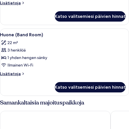
parisänky
Lisätietoja
Lisätietoja
(Wow
huoneesta
Room)
Huone,
Katso valitsemiesi päivien hinnat
1
kuvat
keskisuuri
parisänky
Avaa
Ylelliset vuodevaatteet, tallelokero h
8
(Wow
Huone (Band Room)
kaikki
Room)
22 m²
huonetyypin
3 henkilöä
Huone
(Band
1 yhden hengen sänky
Room)
Ilmainen Wi-Fi
kuvat
Lisätietoja
Lisätietoja
huoneesta
Huone
Katso valitsemiesi päivien hinnat
(Band
Room)
Samankaltaisia majoituspaikkoja
Barceló Hamburg
Novotel 