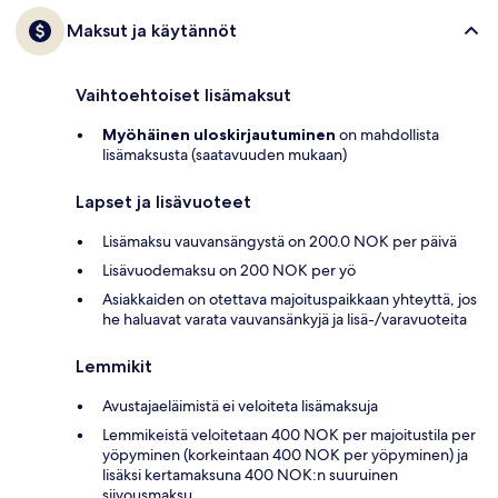
Maksut ja käytännöt
Vaihtoehtoiset lisämaksut
Myöhäinen uloskirjautuminen
on mahdollista
lisämaksusta (saatavuuden mukaan)
Lapset ja lisävuoteet
Lisämaksu vauvansängystä on 200.0 NOK per päivä
Lisävuodemaksu on 200 NOK per yö
Asiakkaiden on otettava majoituspaikkaan yhteyttä, jos
he haluavat varata vauvansänkyjä ja lisä-/varavuoteita
Lemmikit
Avustajaeläimistä ei veloiteta lisämaksuja
Lemmikeistä veloitetaan 400 NOK per majoitustila per
yöpyminen (korkeintaan 400 NOK per yöpyminen) ja
lisäksi kertamaksuna 400 NOK:n suuruinen
siivousmaksu