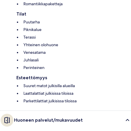
Romantiikkapaketteja
Tilat
Puutarha
Piknikalue
Terassi
Yhteinen olohuone
Venesatama
Juhlasali
Perinteinen
Esteettömyys
Suuret matot julkisilla alueilla
Laattalattiat julkisissa tiloissa
Parkettilattiat julkisissa tiloissa
Huoneen palvelut/mukavuudet