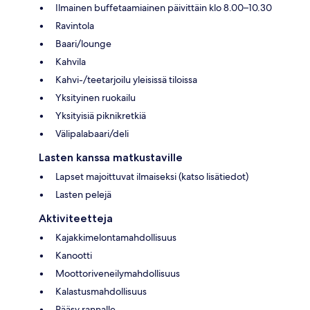
Ilmainen buffetaamiainen päivittäin klo 8.00–10.30
Ravintola
Baari/lounge
Kahvila
Kahvi-/teetarjoilu yleisissä tiloissa
Yksityinen ruokailu
Yksityisiä piknikretkiä
Välipalabaari/deli
Lasten kanssa matkustaville
Lapset majoittuvat ilmaiseksi (katso lisätiedot)
Lasten pelejä
Aktiviteetteja
Kajakkimelontamahdollisuus
Kanootti
Moottoriveneilymahdollisuus
Kalastusmahdollisuus
Pääsy rannalle