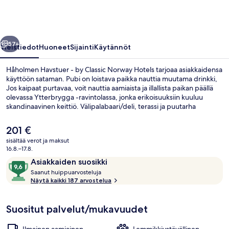
Classic
Norway
Hotels
llinen
Seuraava
valokuvagalleria
57+
Yleistiedot
Huoneet
Sijainti
Käytännöt
Håholmen Havstuer - by Classic Norway Hotels tarjoaa asiakkaidensa
käyttöön sataman. Pubi on loistava paikka nauttia muutama drinkki,
Jos kaipaat purtavaa, voit nauttia aamiaista ja illallista paikan päällä
olevassa Ytterbrygga -ravintolassa, jonka erikoisuuksiin kuuluu
skandinaavinen keittiö. Välipalabaari/deli, terassi ja puutarha
kuuluvat majoituspaikan muihin palveluihin.
Nykyinen
201 €
hinta
sisältää verot ja maksut
on
16.8.–17.8.
Ulkoalueet
201 €
Arvostelut
9,6
Asiakkaiden suosikki
S
kautta
Saanut huippuarvosteluja
a
Näytä kaikki 187 arvostelua
10,
a
Asiakkaiden
n
suosikki
Suositut palvelut/mukavuudet
u
t