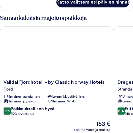
Katso valitsemiesi päivien hinnat
huoneisto
Samankaltaisia majoituspaikkoja
Valldal Fjordhotell - by Classic Norway Hotels
Dreges H
Valldal
Dreges
Valldal Fjordhotell - by Classic Norway Hotels
Dreges
Fjordhotell
Hotell
Fjord
Stranda
-
-
Ilmainen aamiainen
Lemmikkiystävällinen
Uima-a
by
by
Ilmainen pysäköinti
Ilmainen Wi-Fi
Lemmik
Classic
Classic
Norway
Norway
9.6
8.4
Poikkeuksellisen hyvä
Erit
9,6
8,4
Hotels
Hotels
kautta
kautta
523 arvostelua
518 a
Fjord
Stranda
10,
10,
Hinta
163 €
Poikkeuksellisen
Erittäin
on
hyvä,
hyvä,
sisältää verot ja maksut