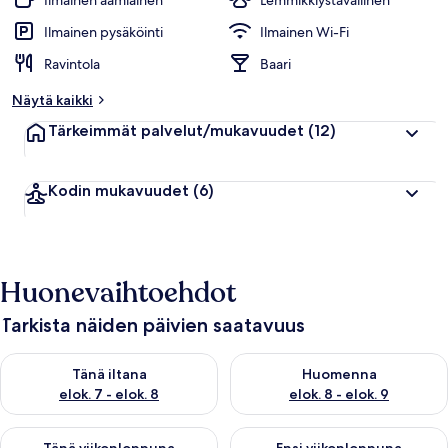
Ilmainen aamiainen
Lemmikkiystävällinen
h
u
Ilmainen pysäköinti
Ilmainen Wi-Fi
i
Ravintola
Baari
p
p
Näytä kaikki
u
a
Tärkeimmät palvelut/mukavuudet
(12)
r
v
o
Kodin mukavuudet
(6)
s
t
e
l
u
Huonevaihtoehdot
j
a
Tarkista näiden päivien saatavuus
Tarkista tämän illan saatavuus elok. 7 - elok. 8
Tarkista huomisen saatavuus el
Tänä iltana
Huomenna
elok. 7 - elok. 8
elok. 8 - elok. 9
Tarkista tämän viikonlopun saatavuus elok. 7 - elok. 9
Tarkista ensi viikonlopun saatav