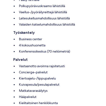
Polkupyörävuokraamo lähistöllä
Vaellus-/pyöräilyreittejä lähistöllä
Laitesukellusmahdollisuus lähistöllä
Valaiden katselumahdollisuus lähistöllä
Työskentely
Business center
4 kokoushuonetta
Konferenssikeskus (70 neliömetriä)
Palvelut
Vastaanotto avoinna rajoitetusti
Concierge-palvelut
Kiertoajelu-/lippupalvelu
Kuivapesula/pesulapalvelut
Matkatavarasäilytys
Hääpalvelut
Kielitaitoinen henkilökunta