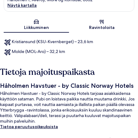
Näytä kartalla
Kartta
Liikkuminen
Ravintoloita
Kristiansund (KSU-Kvernberget) – 23,6 km
Molde (MOL-Aro) – 32,2 km
Tietoja majoituspaikasta
Håholmen Havstuer - by Classic Norway Hotels
Håholmen Havstuer - by Classic Norway Hotels tarjoaa asiakkaidensa
käyttöön sataman. Pubi on loistava paikka nauttia muutama drinkki, Jos
kaipaat purtavaa, voit nauttia aamiaista ja illallista paikan päällä olevassa
Ytterbrygga -ravintolassa, jonka erikoisuuksiin kuuluu skandinaavinen
keittiö. Välipalabaari/deli, terassi ja puutarha kuuluvat majoituspaikan
muihin palveluihin.
Tietoa peruutusoikeuksista