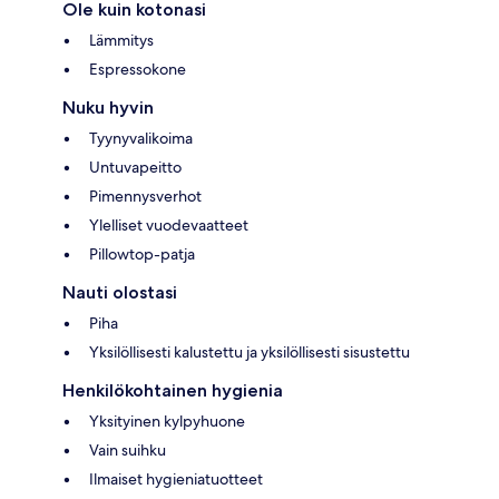
Ole kuin kotonasi
Lämmitys
Espressokone
Nuku hyvin
Tyynyvalikoima
Untuvapeitto
Pimennysverhot
Ylelliset vuodevaatteet
Pillowtop-patja
Nauti olostasi
Piha
Yksilöllisesti kalustettu ja yksilöllisesti sisustettu
Henkilökohtainen hygienia
Yksityinen kylpyhuone
Vain suihku
Ilmaiset hygieniatuotteet