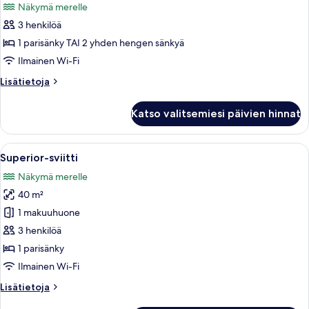
Näkymä merelle
huonetyypin
3 henkilöä
Kahden
hengen
1 parisänky TAI 2 yhden hengen sänkyä
huone
Ilmainen Wi-Fi
(yksi
Lisätietoja
Lisätietoja
tai
huoneesta
kaksi
Kahden
Katso valitsemiesi päivien hinnat
hengen
sänkyä)
huone
kuvat
(yksi
Avaa
Kodikas olohuone, jossa on sohva, noja
3
tai
Superior-sviitti
kaikki
kaksi
Näkymä merelle
sänkyä)
huonetyypin
40 m²
Superior-
sviitti
1 makuuhuone
kuvat
3 henkilöä
1 parisänky
Ilmainen Wi-Fi
Lisätietoja
Lisätietoja
huoneesta