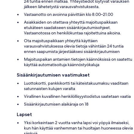
24 tuntia ennen matkaa. Yhteystiedot löytyvät varauksen
jälkeen lähetetystä varausvahvistuksesta.
Vastaanotto on avoinna päivittäin klo 8.00–21.00
Asiakkaiden on otettava yhteyttä majoituspaikkaan
etukäteen saadakseen sisäänkirjautumisohjeet.
Vastaanotossa on henkilökuntaa rajoitettuina aikoina.
Ota majoituspaikkaan yhteyttä käyttäen
varausvahvistuksessa olevia tietoja vähintään 24 tuntia
ennen saapumista järjestääksesi sisäänkirjautumisen
Majoituspaikan antamien tietojen käännöksissä on saatettu
käyttää automatisoituja käännöstyökaluja
Sisäänkirjautumisen vaatimukset
Luottokortti, pankkikortti tai käteistakuumaksu vaaditaan
satunnaisten kulujen varalta
Virallinen kuvallinen henkilöllisyystodistus saatetaan vaatia
Sisäänkirjautumisen alaikäraja on 18
Lapset
Yksi korkeintaan 2 vuotta vanha lapsi voi yöpyä ilmaiseksi,
kun hän käyttää vanhemman tai huoltajan huoneessa olevia
sänkyjä.