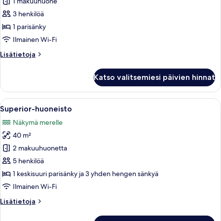
huone
1 makuuhuone
yhden
kuvat
hengen
3 henkilöä
sänkyä
1 parisänky
Ilmainen Wi-Fi
Lisätietoja
Lisätietoja
huoneesta
Superior-
Katso valitsemiesi päivien hinnat
huone
Avaa
Tilava olohuone, jossa on sininen soh
10
Superior-huoneisto
kaikki
Näkymä merelle
huonetyypin
40 m²
Superior-
huoneisto
2 makuuhuonetta
kuvat
5 henkilöä
1 keskisuuri parisänky ja 3 yhden hengen sänkyä
Ilmainen Wi-Fi
Lisätietoja
Lisätietoja
huoneesta
Superior-