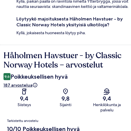
Kyllä, paikan päällä on ravintola nimeltä Ytterbrygga, jossa voit
nauttia seuraavista: skandinaavinen keittiö ja valtamerinäköala.
Löytyykö majoituksesta Håholmen Havstuer - by
Classic Norway Hotels yksityisiä ulkotiloja?
Kyllä, jokaisesta huoneesta löytyy piha.
Håholmen Havstuer - by Classic
Arvostelut
Norway Hotels – arvostelut
Poikkeuksellisen hyvä
9,6
187 arvostelua
9,4
9,8
9,4
Siisteys
Sijainti
Henkilökunta ja
palvelu
Arvostelut
Tarkistettu arvostelu
10/10 Poikkeuksellisen hyvä