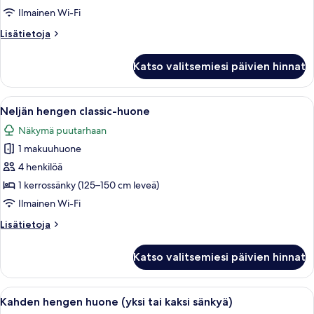
kuvat
Ilmainen Wi-Fi
Lisätietoja
Lisätietoja
huoneesta
Perhehuone
Katso valitsemiesi päivien hinnat
Avaa
Kerrossänky, jossa on tikkaat, pieni pö
5
Neljän hengen classic-huone
kaikki
Näkymä puutarhaan
huonetyypin
1 makuuhuone
Neljän
hengen
4 henkilöä
classic-
1 kerrossänky (125–150 cm leveä)
huone
Ilmainen Wi-Fi
kuvat
Lisätietoja
Lisätietoja
huoneesta
Neljän
Katso valitsemiesi päivien hinnat
hengen
classic-
huone
Avaa
Makuuhuoneessa on valkoinen sänky, pie
4
Kahden hengen huone (yksi tai kaksi sänkyä)
kaikki