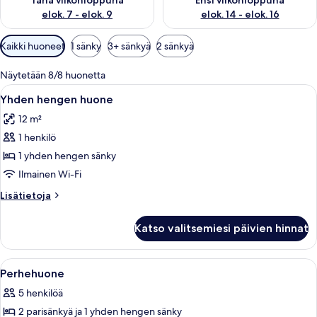
Tänä viikonloppuna
Ensi viikonloppuna
elok. 7 - elok. 9
elok. 14 - elok. 16
Huoneille
Kaikki huoneet
1 sänky
3+ sänkyä
2 sänkyä
saatavilla
olevia
Näytetään 8/8 huonetta
suodattimia
Avaa
Ikkuna, jossa on verhot, kaksi sytytetty
6
Yhden hengen huone
kaikki
12 m²
huonetyypin
1 henkilö
Yhden
hengen
1 yhden hengen sänky
huone
Ilmainen Wi-Fi
kuvat
Lisätietoja
Lisätietoja
huoneesta
Yhden
Katso valitsemiesi päivien hinnat
hengen
huone
Avaa
Puisesta mökistä inspiroitunut makuuhu
6
Perhehuone
kaikki
5 henkilöä
huonetyypin
2 parisänkyä ja 1 yhden hengen sänky
Perhehuone