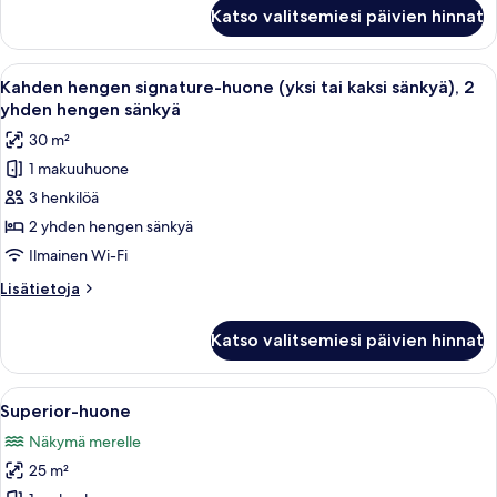
Superior-
Katso valitsemiesi päivien hinnat
sviitti
Avaa
Tunnelmallinen mökki, jonka seinät ova
5
Kahden hengen signature-huone (yksi tai kaksi sänkyä), 2
kaikki
yhden hengen sänkyä
huonetyypin
30 m²
Kahden
1 makuuhuone
hengen
3 henkilöä
signature-
huone
2 yhden hengen sänkyä
(yksi
Ilmainen Wi-Fi
tai
Lisätietoja
Lisätietoja
kaksi
huoneesta
sänkyä),
Kahden
Katso valitsemiesi päivien hinnat
hengen
2
signature-
yhden
huone
Avaa
Huoneessa on sininen sohva, pieni pöyt
hengen
7
(yksi
Superior-huone
kaikki
tai
sänkyä
Näkymä merelle
kaksi
huonetyypin
kuvat
sänkyä),
25 m²
Superior-
2