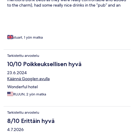
to the charm), had some really nice drinks in the “pub” and an
equally as nice meal in the restaurant. The staff were really lovely
and could not do enough for you. It was one of our highlights
during our 2 week road tip in Norway
stuart, 1 yön matka
Tarkistettu arvostelu
10/10 Poikkeuksellisen hyvä
23.6.2024
Käännä Googlen avulla
Wonderful hotel
RUJUN, 2 yön matka
Tarkistettu arvostelu
8/10 Erittäin hyvä
4.7.2026