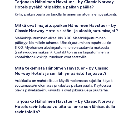
Tarjoaako Håholmen Havstuer - by Classic Norway
Hotels pysäköintipaikkoja paikan päällä?
Kyllä, paikan päällä on tarjolla ilmainen omatoiminen pysäköinti.
Mitkä ovat majoituspaikan Håholmen Havstuer - by
Classic Norway Hotels sisään- ja uloskirjautumisajat?
Sisäänkirjautuminen alkaa: klo 3.00. Sisäänkirjautuminen
päättyy: klo milloin tahansa. Uloskirjautuminen tapahtuu klo
11.00. Myöhäinen uloskirjautuminen on saatavilla maksusta
(saatavuuden mukaan). Kontaktiton sisäänkirjautuminen ja
kontaktiton uloskirjautuminen ovat saatavilla.
Mitä tekemistä Håholmen Havstuer - by Classic
Norway Hotels ja sen lähiympäristö tarjoavat?
Asiakkailla on mahdollisuus käydä melomassa kajakilla, käydä
soutamassa/melomassa ja kalastaa paikan päällä. Käytössäsi
olevia palveluita/mukavuuksia ovat piknikalue ja puutarha.
Tarjoaako Håholmen Havstuer - by Classic Norway
Hotels ravintolapalveluita tai onko sen lähiseudulla
ravintoloita?