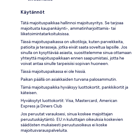
Käytännöt
Tätä majoituspaikkaa hallinnoi majoitusyritys. Se tarjoaa
majoitusta kaupankäynti-, ammatinharjoittamis- tai
liiketoimintatarkoituksissa.
Tässä majoituspaikassa on ulkotiloja, kuten parvekkeita,
patioita ja terasseja, jotka eivät saata soveltua lapsille. Jos
sinulla on kysyttävää asiasta, suosittelemme sinua ottamaan
yhteyttä majoituspaikkaan ennen saapumistasi, jotta he
voivat antaa sinulle tarpeisiisi sopivan huoneen.
Tässä majoituspaikassa ei ole hissiä.
Paikan päällä on asiakkaiden turvana palosammutin.
Tämä majoituspaikka hyväksyy luottokortit, pankkikortit ja
käteisen.
Hyväksytyt luottokortit: Visa, Mastercard, American
Express ja Diners Club
Jos peruutat varauksesi, sinua koskee majoittajan
peruutuskäytäntö. EU:n kuluttajan oikeuksia koskevien
säädösten mukaisesti peruutusoikeus ei koske
majoitusvarauspalveluita.