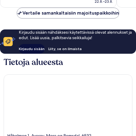
163 €
22.8.–23.8.
523
518
arvostelua
arvostel
Vertaile samankaltaisiin majoituspaikkoihin
Kirjaudu sisään nähdäksesi käytettävissä olevat alennukset ja
edut. Lisää uusia, palkitsevia seikkailuja!
Kirjaudu sisään
Liity, se on ilmaista
Tietoja alueesta
Håholmen 1, Averoy, More og Romsdal, 6532