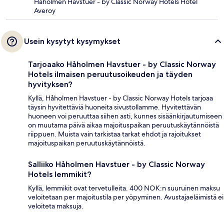
Håholmen Havstuer - by Classic Norway Hotels Hotel
Averoy
Usein kysytyt kysymykset
Tarjoaako Håholmen Havstuer - by Classic Norway
Hotels ilmaisen peruutusoikeuden ja täyden
hyvityksen?
Kyllä, Håholmen Havstuer - by Classic Norway Hotels tarjoaa
täysin hyvitettäviä huoneita sivustollamme. Hyvitettävän
huoneen voi peruuttaa siihen asti, kunnes sisäänkirjautumiseen
on muutama päivä aikaa majoituspaikan peruutuskäytännöistä
riippuen. Muista vain tarkistaa tarkat ehdot ja rajoitukset
majoituspaikan peruutuskäytännöistä.
Salliiko Håholmen Havstuer - by Classic Norway
Hotels lemmikit?
Kyllä, lemmikit ovat tervetulleita. 400 NOK:n suuruinen maksu
veloitetaan per majoitustila per yöpyminen. Avustajaeläimistä ei
veloiteta maksuja.