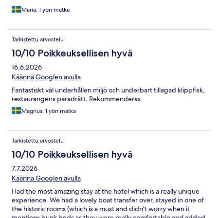
Maria, 1 yön matka
Tarkistettu arvostelu
10/10 Poikkeuksellisen hyvä
16.6.2026
Käännä Googlen avulla
Fantastiskt väl underhållen miljö och underbart tillagad klippfisk,
restaurangens paradrätt. Rekommenderas.
Magnus, 1 yön matka
Tarkistettu arvostelu
10/10 Poikkeuksellisen hyvä
7.7.2026
Käännä Googlen avulla
Had the most amazing stay at the hotel which is a really unique
experience. We had a lovely boat transfer over, stayed in one of
the historic rooms (which is a must and didn’t worry when it
mentions bunk beds as they were really comfortable and added