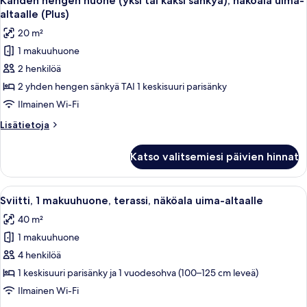
Kahden hengen huone (yksi tai kaksi sänkyä), näköala uima-
kaikki
altaalle (Plus)
huonetyypin
20 m²
Kahden
1 makuuhuone
hengen
2 henkilöä
huone
(yksi
2 yhden hengen sänkyä TAI 1 keskisuuri parisänky
tai
Ilmainen Wi-Fi
kaksi
Lisätietoja
Lisätietoja
sänkyä),
huoneesta
näköala
Kahden
Katso valitsemiesi päivien hinnat
hengen
uima-
huone
altaalle
(yksi
Avaa
Parveke, jossa on rottinkihuonekaluja,
(Plus)
6
tai
Sviitti, 1 makuuhuone, terassi, näköala uima-altaalle
kaikki
kaksi
kuvat
40 m²
sänkyä),
huonetyypin
näköala
1 makuuhuone
Sviitti,
uima-
1
4 henkilöä
altaalle
makuuhuone,
(Plus)
1 keskisuuri parisänky ja 1 vuodesohva (100–125 cm leveä)
terassi,
Ilmainen Wi-Fi
näköala