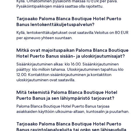
Kyllä. Omatoiminen pysäköinti maksaa 10 EUR per päivä.
Pysäköintipaikkojen määrä saattaa olla rajoitettu.
Tarjoaako Paloma Blanca Boutique Hotel Puerto
Banus lentokenttäkuljetuspalvelun?
Kyllä, lentokenttäkuljetukset ovat saatavilla.Veloitus on 80 EUR
per ajoneuvo yhteen suuntaan.
Mitkä ovat majoituspaikan Paloma Blanca Boutique
Hotel Puerto Banus sisään- ja uloskirjautumisajat?
Sisäänkirjautuminen alkaa: klo 16.00. Sisäänkirjautuminen
päättyy: klo milloin tahansa. Uloskirjautuminen tapahtuu klo
12.00. Kontaktiton sisäänkirjautuminen ja kontaktiton
uloskirjautuminen ovat saatavilla.
Mitä tekemistä Paloma Blanca Boutique Hotel
Puerto Banus ja sen lähiympäristö tarjoavat?
Paloma Blanca Boutique Hotel Puerto Banus tarjoaa
asiakkaiden käyttöön ulkouima-altaan, kuntosalin ja puutarhan.
Tarjoaako Paloma Blanca Boutique Hotel Puerto
Banus ravintolapalveluita tai onko sen lähiseudulla