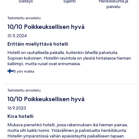
Siisteys
Sijainti
Henkilökunta ja
palvelu
Arvostelut
Tarkistettu arvostelu
10/10 Poikkeuksellisen hyvä
31.5.2024
Erittäin miellyttävä hotelli
Hotelli on rauhallisella paikalla, kuitenkin lähelllä palveluita.
Sopivan kokoinen. Hotellin ravintola on yleistä hintatasoa hieman
kalliimpi, mutta ruoat ovat erinomaisia.
5 yön matka
Tarkistettu arvostelu
10/10 Poikkeuksellisen hyvä
16.9.2023
Kiva hotelli
Mukava pienehkö hotelli, jossa rakennuksen ikä hieman painaa,
mutta silti kaikki toimii. Ystävällinen ja palvelualtis henkilökunta.
Hotellin ympäristössä vähän epäsiisteyttä paikalliseen tapaan.