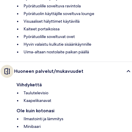
Pyörätuolille soveltuva ravintola
Pyörätuolin käyttäjille soveltuva lounge
Visuaaliset hälyttimet käytävillä
Kaiteet portaikoissa
Pyörätuolille soveltuvat ovet
Hyvin valaistu kulkutie sisäänkäynnille
Uima-altaan nostolaite paikan päällä
Huoneen palvelut/mukavuudet
Viihdykettä
Taulutelevisio
Kaapelikanavat
Ole kuin kotonasi
Ilmastointi ja lämmitys
Minibaari