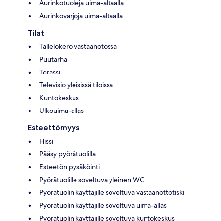
Aurinkotuoleja uima-altaalla
Aurinkovarjoja uima-altaalla
Tilat
Tallelokero vastaanotossa
Puutarha
Terassi
Televisio yleisissä tiloissa
Kuntokeskus
Ulkouima-allas
Esteettömyys
Hissi
Pääsy pyörätuolilla
Esteetön pysäköinti
Pyörätuolille soveltuva yleinen WC
Pyörätuolin käyttäjille soveltuva vastaanottotiski
Pyörätuolin käyttäjille soveltuva uima-allas
Pyörätuolin käyttäjille soveltuva kuntokeskus