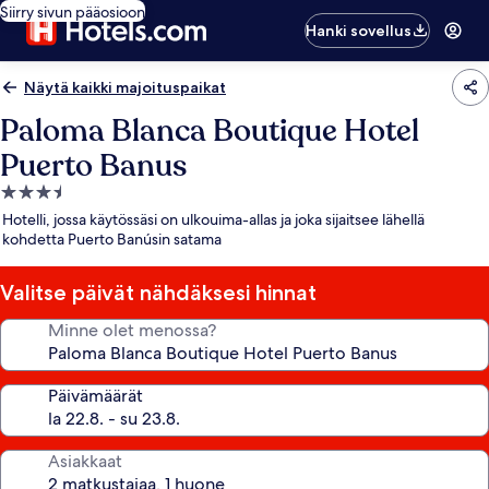
Siirry sivun pääosioon
Hanki sovellus
Näytä kaikki majoituspaikat
Paloma Blanca Boutique Hotel
Puerto Banus
3.5
tähden
Hotelli, jossa käytössäsi on ulkouima-allas ja joka sijaitsee lähellä
majoituspaikka
kohdetta Puerto Banúsin satama
Valitse päivät nähdäksesi hinnat
Minne olet menossa?
Päivämäärät
Asiakkaat