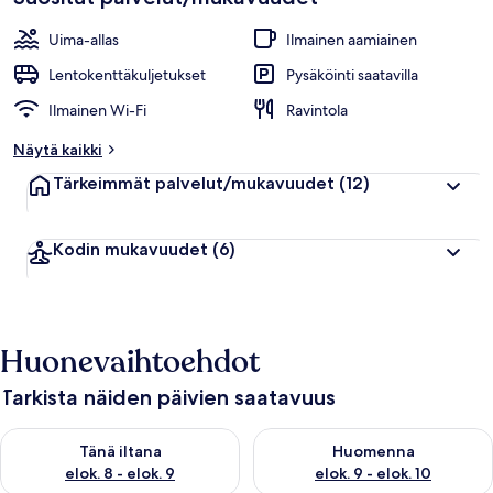
Uima-allas
Ilmainen aamiainen
Lentokenttäkuljetukset
Pysäköinti saatavilla
Ilmainen Wi-Fi
Ravintola
Näytä kaikki
Tärkeimmät palvelut/mukavuudet
(12)
Kodin mukavuudet
(6)
Huonevaihtoehdot
Tarkista näiden päivien saatavuus
Tarkista tämän illan saatavuus elok. 8 - elok. 9
Tarkista huomisen saatavuus el
Tänä iltana
Huomenna
elok. 8 - elok. 9
elok. 9 - elok. 10