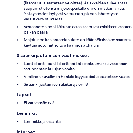
(lisämaksuja saatetaan veloittaa). Asiakkaiden tulee antaa
saapumistietonsa majoituspaikalle ennen matkan alkua.
Yhteystiedot löytyvät varauksen jälkeen lähetetystä
varausvahvistuksesta.
Vastaanoton henkilökunta ottaa saapuvat asiakkaat vastaan
paikan päällä
Majoituspaikan antamien tietojen käännöksissä on saatettu
käyttää automatisoituja käännöstyökaluja
Sisäänkirjautumisen vaatimukset
Luottokortti, pankkikortti tai käteistakuumaksu vaaditaan
satunnaisten kulujen varalta
Virallinen kuvallinen henkilöllisyystodistus saatetaan vaatia
Sisäänkirjautumisen alaikäraja on 18
Lapset
Ei vauvansänkyjä
Lemmikit
Lemmikkejä ei sallita
Internet