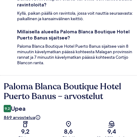
ravintoloita?
Kyllä, paikan päällä on ravintola, jossa voit nauttia seuraavasta:
paikallinen ja kansainvälinen keittiö.
Millaisella alueella Paloma Blanca Boutique Hotel
Puerto Banus sijaitsee?
Paloma Blanca Boutique Hotel Puerto Banus sijaitsee vain 8
minuutin kävelymatkan päässä kohteesta Malagan provinssin
rannat ja 7 minuutin kävelymatkan päässä kohteesta Cortijo
Blancon ranta.
Paloma Blanca Boutique Hotel
Arvostelut
Puerto Banus – arvostelut
Upea
9,2
869 arvostelua
9,2
8,6
9,4