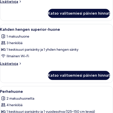
Lisätietoja
Lisätietoja
uima-
huoneesta
altaalle
Sviitti,
Katso valitsemiesi päivien hinnat
1
kuvat
makuuhuone,
terassi,
Avaa
Hotellihuone, jossa on sänky, työpöytä,
4
näköala
Kahden hengen superior-huone
kaikki
uima-
1 makuuhuone
altaalle
huonetyypin
3 henkilöä
Kahden
hengen
1 keskisuuri parisänky ja 1 yhden hengen sänky
superior-
Ilmainen Wi-Fi
huone
Lisätietoja
Lisätietoja
kuvat
huoneesta
Kahden
Katso valitsemiesi päivien hinnat
hengen
superior-
huone
Avaa
Hotellihuone, jossa on suuri sänky, kak
8
Perhehuone
kaikki
2 makuuhuonetta
huonetyypin
4 henkilöä
Perhehuone
kuvat
1 keskisuuri parisänky ja 1 vuodesohva (125–150 cm leveä)