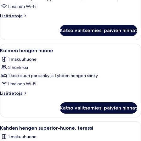
Ilmainen Wi-Fi
Lisätietoja
Lisätietoja
huoneesta
Perhehuone
Katso valitsemiesi päivien hinnat
Avaa
Hotellihuone, jossa on sänky, avoimest
8
Kolmen hengen huone
kaikki
1 makuuhuone
huonetyypin
3 henkilöä
Kolmen
hengen
1 keskisuuri parisänky ja 1 yhden hengen sänky
huone
Ilmainen Wi-Fi
kuvat
Lisätietoja
Lisätietoja
huoneesta
Kolmen
Katso valitsemiesi päivien hinnat
hengen
huone
Avaa
Parveke, jossa on rottinkihuonekaluja
7
Kahden hengen superior-huone, terassi
kaikki
1 makuuhuone
huonetyypin