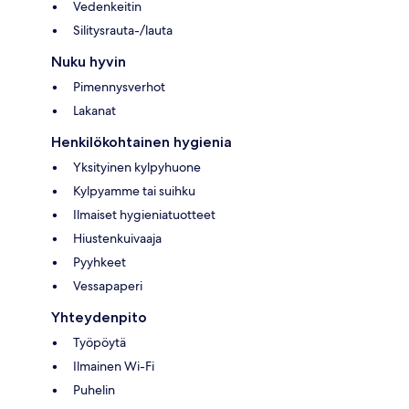
Vedenkeitin
Silitysrauta-/lauta
Nuku hyvin
Pimennysverhot
Lakanat
Henkilökohtainen hygienia
Yksityinen kylpyhuone
Kylpyamme tai suihku
Ilmaiset hygieniatuotteet
Hiustenkuivaaja
Pyyhkeet
Vessapaperi
Yhteydenpito
Työpöytä
Ilmainen Wi-Fi
Puhelin