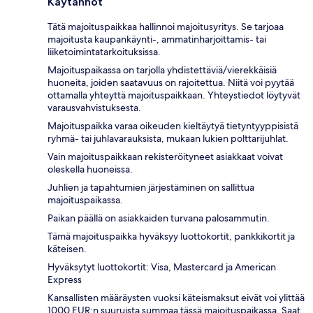
Käytännöt
Tätä majoituspaikkaa hallinnoi majoitusyritys. Se tarjoaa
majoitusta kaupankäynti-, ammatinharjoittamis- tai
liiketoimintatarkoituksissa.
Majoituspaikassa on tarjolla yhdistettäviä/vierekkäisiä
huoneita, joiden saatavuus on rajoitettua. Niitä voi pyytää
ottamalla yhteyttä majoituspaikkaan. Yhteystiedot löytyvät
varausvahvistuksesta.
Majoituspaikka varaa oikeuden kieltäytyä tietyntyyppisistä
ryhmä- tai juhlavarauksista, mukaan lukien polttarijuhlat.
Vain majoituspaikkaan rekisteröityneet asiakkaat voivat
oleskella huoneissa.
Juhlien ja tapahtumien järjestäminen on sallittua
majoituspaikassa.
Paikan päällä on asiakkaiden turvana palosammutin.
Tämä majoituspaikka hyväksyy luottokortit, pankkikortit ja
käteisen.
Hyväksytyt luottokortit: Visa, Mastercard ja American
Express
Kansallisten määräysten vuoksi käteismaksut eivät voi ylittää
1000 EUR:n suuruista summaa tässä majoituspaikassa. Saat