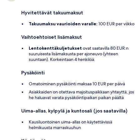
Hyvitettävät takuumaksut
Takuumaksu vaurioiden varalle:
100 EUR per viikko
Vaihtoehtoiset lisämaksut
Lentokenttäkuljetukset
ovat saatavilla 80 EUR:n
suuruisesta lisämaksusta per ajoneuvo (yhteen
suuntaan). Korkeintaan 4 henkilöä.
Pysäköinti
Omatoiminen pysäköinti maksaa 10 EUR per päivä
Asiakkaiden on otettava majoituspaikkaan yhteyttä, jos
he haluavat varata pysäköintipaikan paikan päältä
Uima-allas, kylpylä ja kuntosali (jos saatavilla)
Kausiluontoinen uima-allas on käytettävissä
helmikuusta marraskuuhun