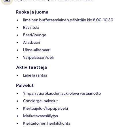
Ruoka ja juoma
Ilmainen buffetaamiainen päivittäin klo 8.00–10.30
Ravintola
Baari/lounge
Allasbaari
Uima-allasbaari
Välipalabaari/deli
Aktiviteetteja
Lähellä rantaa
Palvelut
Ympäri vuorokauden auki oleva vastaanotto
Concierge-palvelut
Kiertoajelu-/lippupalvelu
Matkatavarasäilytys
Kielitaitoinen henkilökunta