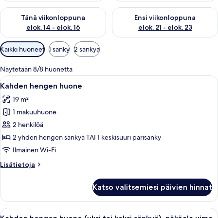
Tarkista tämän viikonlopun saatavuus elok. 14 - elok. 16
Tarkista ensi viikonlopun saata
Tänä viikonloppuna
Ensi viikonloppuna
elok. 14 - elok. 16
elok. 21 - elok. 23
Huoneille
Kaikki huoneet
1 sänky
2 sänkyä
saatavilla
olevia
Näytetään 8/8 huonetta
suodattimia
Avaa
Hotellihuone, jossa on suuri sänky, v
5
Kahden hengen huone
kaikki
19 m²
huonetyypin
1 makuuhuone
Kahden
hengen
2 henkilöä
huone
2 yhden hengen sänkyä TAI 1 keskisuuri parisänky
kuvat
Ilmainen Wi-Fi
Lisätietoja
Lisätietoja
huoneesta
Kahden
Katso valitsemiesi päivien hinnat
hengen
huone
Avaa
Hotellihuone, jossa on suuri sänky, pui
5