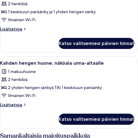
2 henkilöä
Kahden
hengen
1 keskisuuri parisänky ja 1 yhden hengen sänky
superior-
Ilmainen Wi-Fi
huone,
Lisätietoja
Lisätietoja
terassi
huoneesta
kuvat
Kahden
Katso valitsemiesi päivien hinnat
hengen
superior-
huone,
Avaa
Käytävällä on kaksi rottinkituolia ja 
3
terassi
Kahden hengen huone, näköala uima-altaalle
kaikki
1 makuuhuone
huonetyypin
2 henkilöä
Kahden
hengen
2 yhden hengen sänkyä TAI 1 keskisuuri parisänky
huone,
Ilmainen Wi-Fi
näköala
Lisätietoja
Lisätietoja
uima-
huoneesta
altaalle
Kahden
Katso valitsemiesi päivien hinnat
hengen
kuvat
huone,
näköala
Samankaltaisia majoituspaikkoja
uima-