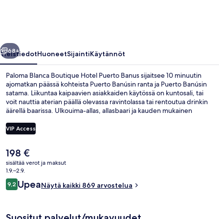
Puerto
Banus
valokuvagalleria
llinen
Seuraava
68+
Yleistiedot
Huoneet
Sijainti
Käytännöt
Paloma Blanca Boutique Hotel Puerto Banus sijaitsee 10 minuutin
ajomatkan päässä kohteista Puerto Banúsin ranta ja Puerto Banúsin
satama. Liikuntaa kaipaavien asiakkaiden käytössä on kuntosali, tai
voit nauttia aterian päällä olevassa ravintolassa tai rentoutua drinkin
äärellä baarissa. Ulkouima-allas, allasbaari ja kauden mukainen
ulkouima-allas kuuluvat majoituspaikan muihin palveluihin.
Matkailijat arvostavat suuresti majoituspaikan avuliasta
VIP Access
henkilökuntaa.
Nykyinen
198 €
Terassi/patio
hinta
sisältää verot ja maksut
on
1.9.–2.9.
198 €
Arvostelut
Upea
9,2
Näytä kaikki 869 arvostelua
9,2 kautta 10.
Suositut palvelut/mukavuudet