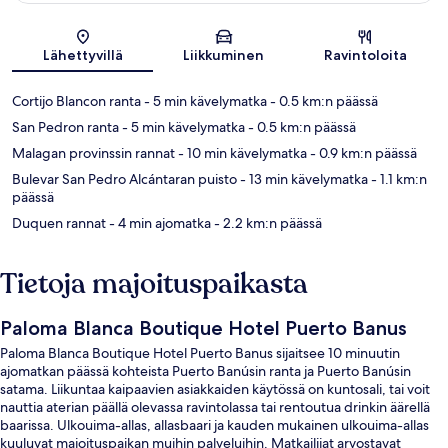
Kartta
Lähettyvillä
Liikkuminen
Ravintoloita
Cortijo Blancon ranta
- 5 min kävelymatka
- 0.5 km:n päässä
San Pedron ranta
- 5 min kävelymatka
- 0.5 km:n päässä
Malagan provinssin rannat
- 10 min kävelymatka
- 0.9 km:n päässä
Bulevar San Pedro Alcántaran puisto
- 13 min kävelymatka
- 1.1 km:n
päässä
Duquen rannat
- 4 min ajomatka
- 2.2 km:n päässä
Tietoja majoituspaikasta
Paloma Blanca Boutique Hotel Puerto Banus
Paloma Blanca Boutique Hotel Puerto Banus sijaitsee 10 minuutin
ajomatkan päässä kohteista Puerto Banúsin ranta ja Puerto Banúsin
satama. Liikuntaa kaipaavien asiakkaiden käytössä on kuntosali, tai voit
nauttia aterian päällä olevassa ravintolassa tai rentoutua drinkin äärellä
baarissa. Ulkouima-allas, allasbaari ja kauden mukainen ulkouima-allas
kuuluvat majoituspaikan muihin palveluihin. Matkailijat arvostavat