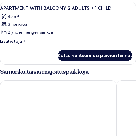
1
Avaa
Wi-Fi, vuodevaatteet
5
ADULT
APARTMENT WITH BALCONY 2 ADULTS + 1 CHILD
kaikki
45 m²
huonetyypin
3 henkilöä
APARTMENT
WITH
2 yhden hengen sänkyä
BALCONY
Lisätietoja
Lisätietoja
2
huoneesta
APARTMENT
ADULTS
Katso valitsemiesi päivien hinnat
WITH
+
BALCONY
1
2
Samankaltaisia majoituspaikkoja
CHILD
ADULTS
+
kuvat
tent Arenal
tent Pla
1
CHILD