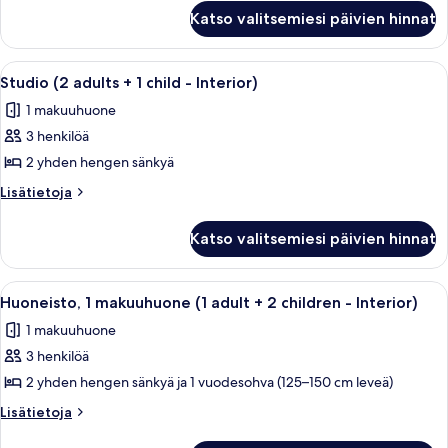
Studio
Interior)
Katso valitsemiesi päivien hinnat
(1
kuvat
adult
-
Avaa
Hotellihuone, jossa on kaksi sänkyä, so
4
Interior)
Studio (2 adults + 1 child - Interior)
kaikki
1 makuuhuone
huonetyypin
3 henkilöä
Studio
(2
2 yhden hengen sänkyä
adults
Lisätietoja
Lisätietoja
+
huoneesta
Studio
1
Katso valitsemiesi päivien hinnat
(2
child
adults
-
+
Avaa
Hotellihuone, jossa on sänky, puinen p
5
Interior)
1
Huoneisto, 1 makuuhuone (1 adult + 2 children - Interior)
kaikki
child
kuvat
1 makuuhuone
-
huonetyypin
Interior)
3 henkilöä
Huoneisto,
1
2 yhden hengen sänkyä ja 1 vuodesohva (125–150 cm leveä)
makuuhuone
Lisätietoja
Lisätietoja
(1
huoneesta
Huoneisto,