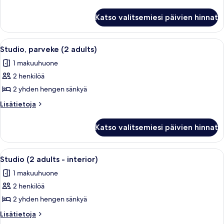
parveke
huoneesta
Huoneisto,
(2
Katso valitsemiesi päivien hinnat
1
adults)
makuuhuone,
kuvat
parveke
Avaa
Makuuhuoneessa on suuri sänky, punai
4
(2
Studio, parveke (2 adults)
kaikki
adults)
1 makuuhuone
huonetyypin
2 henkilöä
Studio,
parveke
2 yhden hengen sänkyä
(2
Lisätietoja
Lisätietoja
adults)
huoneesta
Studio,
kuvat
Katso valitsemiesi päivien hinnat
parveke
(2
adults)
Avaa
Hotellihuone, jossa on kaksi sänkyä, so
4
Studio (2 adults - interior)
kaikki
1 makuuhuone
huonetyypin
2 henkilöä
Studio
(2
2 yhden hengen sänkyä
adults
Lisätietoja
Lisätietoja
-
huoneesta