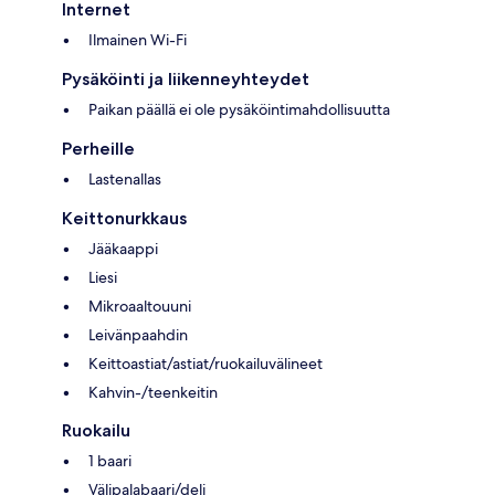
Internet
Ilmainen Wi-Fi
Pysäköinti ja liikenneyhteydet
Paikan päällä ei ole pysäköintimahdollisuutta
Perheille
Lastenallas
Keittonurkkaus
Jääkaappi
Liesi
Mikroaaltouuni
Leivänpaahdin
Keittoastiat/astiat/ruokailuvälineet
Kahvin-/teenkeitin
Ruokailu
1 baari
Välipalabaari/deli