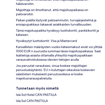
häkävaroitin.
Majoittaja on ilmoittanut, että majoituspaikassa on
palovaroitin.
Paikan päältä löytyvät palosammutin, turvajärjestelmä ja
ensiapupakkaus takaavat asiakkaiden turvallisuuden.
Tämä majoituspaikka hyväksyy luottokortit, pankkikortit ja
käteisen.
Hyväksytyt luottokortit: Visa ja Mastercard
Kansallisten määräysten vuoksi käteismaksut eivät voi ylittää
1000 EUR:n suuruista summaa tässä majoituspaikassa. Saat
lisätietoja asiasta ottamalla yhteyttä majoituspaikkaan
varausvahvistuksessa olevien tietojen avulla.
Jos peruutat varauksesi, sinua koskee majoittajan
peruutuskäytäntö. EU:n kuluttajan oikeuksia koskevien
säädösten mukaisesti peruutusoikeus ei koske
majoitusvarauspalveluita.
Tunnetaan myös nimellä
Isla Sol Hotel CA'N PASTILLA
Isla Sol CA'N PASTILLA