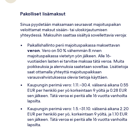
Pakolliset lisämaksut
Sinua pyydetään maksamaan seuraavat majoituspaikan
veloittamat maksut sisään- tai uloskirjautumisen
yhteydessä. Maksuihin saattaa sisältyä sovellettavia veroja:
Paikallishallinto perii majoituspaikassa maksettavan
veron
. Vero on 50 % vähemmän 8:nnen
majoituspaikassa vietetyn yön jälkeen. Alle 16-
vuotiaiden lasten ei tarvitse maksaa tätä veroa. Muita
poikkeuksia ja alennuksia saatetaan soveltaa. Lisätietoja
saat ottamalla yhteyttä majoituspaikkaan
varausvahvistuksessa olevia tietoja käyttäen.
Kaupungin perimä vero: 1.11.–30.4. välisenä aikana 0.55
EUR per henkilö per yö korkeintaan 9 yöltä ja 0.28 EUR
sen jälkeen. Tätä veroa ei peritä alle 16 vuotta vanhoilta
lapsilta.
Kaupungin perimä vero: 1.5.–31.10. välisenä aikana 2.20
EUR per henkilö per yö, korkeintaan 9 yöltä, ja 1.10 EUR
sen jälkeen. Tätä veroa ei peritä alle 16 vuotta vanhoilta
lapsilta.