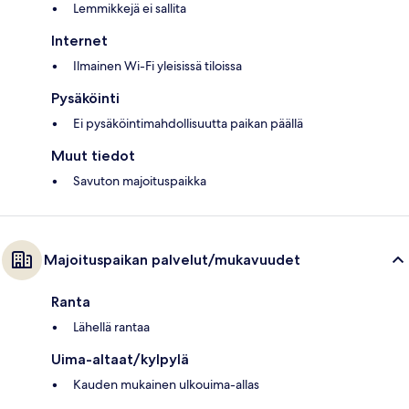
Lemmikkejä ei sallita
Internet
Ilmainen Wi-Fi yleisissä tiloissa
Pysäköinti
Ei pysäköintimahdollisuutta paikan päällä
Muut tiedot
Savuton majoituspaikka
Majoituspaikan palvelut/mukavuudet
Ranta
Lähellä rantaa
Uima-altaat/kylpylä
Kauden mukainen ulkouima-allas