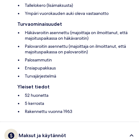
Tallelokero (lisämaksusta)
Ympäri vuorokauden auki oleva vastaanotto
Turvaominaisuudet
Häkävaroitin asennettu (majoittaja on ilmoittanut, että
majoituspaikassa on häkävaroitin)
Palovaroitin asennettu (majoittaja on ilmoittanut, että
majoituspaikassa on palovaroitin)
Palosammutin
Ensiapupakkaus
Turvajärjestelmä
Yleiset tiedot
52 huonetta
5 kerrosta
Rakennettu vuonna 1963
Maksut ja käytännöt