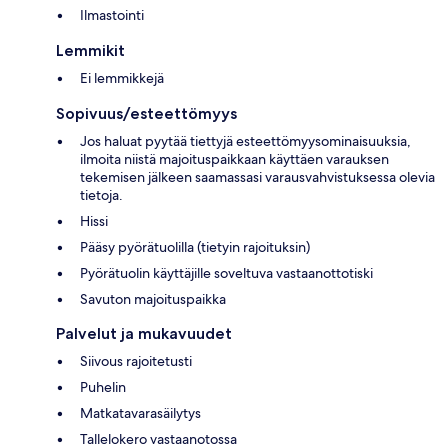
Ilmastointi
Lemmikit
Ei lemmikkejä
Sopivuus/esteettömyys
Jos haluat pyytää tiettyjä esteettömyysominaisuuksia,
ilmoita niistä majoituspaikkaan käyttäen varauksen
tekemisen jälkeen saamassasi varausvahvistuksessa olevia
tietoja.
Hissi
Pääsy pyörätuolilla (tietyin rajoituksin)
Pyörätuolin käyttäjille soveltuva vastaanottotiski
Savuton majoituspaikka
Palvelut ja mukavuudet
Siivous rajoitetusti
Puhelin
Matkatavarasäilytys
Tallelokero vastaanotossa