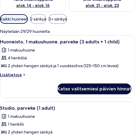
elok. 14 - elok. 16
elok. 21 - elok. 23
Huoneille
Kaikki huoneet
2 sänkyä
3+ sänkyä
saatavilla
olevia
Näytetään 29/29 huonetta
suodattimia
Avaa
Hotellihuone, jossa on kaksi sänkyä, p
7
Huoneisto, 1 makuuhuone, parveke (3 adults + 1 child)
kaikki
1 makuuhuone
huonetyypin
4 henkilöä
Huoneisto,
1
2 yhden hengen sänkyä ja 1 vuodesohva (125–150 cm leveä)
makuuhuone,
Lisätietoja
Lisätietoja
parveke
huoneesta
Huoneisto,
(3
Katso valitsemiesi päivien hinnat
1
adults
makuuhuone,
+
parveke
Avaa
Makuuhuoneessa on suuri sänky, punai
4
1
(3
Studio, parveke (1 adult)
kaikki
adults
child)
1 makuuhuone
+
huonetyypin
kuvat
1
1 henkilö
Studio,
child)
parveke
2 yhden hengen sänkyä