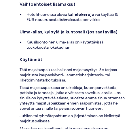
Vaihtoehtoiset lisämaksut
Hotellihuoneissa olevia
tallelokeroja
voi käyttää 15
EUR:n suuruisesta lisämaksusta per viikko
Uima-allas, kylpylä ja kuntosali (jos saatavilla)
Kausiluontoinen uima-allas on käytettävissä
toukokuusta lokakuuhun
Käytännöt
Tätä majoituspaikkaa hallinnoi majoitusyritys. Se tarjoaa
majoitusta kaupankäynti-, ammatinharjoittamis- tai
liiketoimintatarkoituksissa.
Tässä majoituspaikassa on ulkotiloja, kuten parvekkeita,
patioita ja terasseja, jotka eivät saata soveltua lapsille. Jos
sinulla on kysyttävää asiasta, suosittelemme sinua ottamaan
yhteyttä majoituspaikkaan ennen saapumistasi, jotta he
voivat antaa sinulle tarpeisiisi sopivan huoneen.
Juhlien tai ryhmätapahtumien järjestäminen on kiellettyä
majoituspaikassa.
Majoittaja on ilmoittanut, että majoituspaikassa on