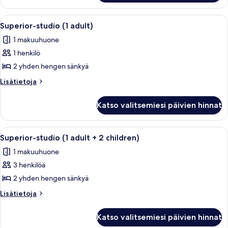
+
makuuhuone
3
(1
Avaa
Hotellihuone, jossa on sänky, työpöytä,
6
children
adult
Superior-studio (1 adult)
kaikki
+
-
1 makuuhuone
3
huonetyypin
Interior)
children
1 henkilö
Superior-
kuvat
-
studio
2 yhden hengen sänkyä
Interior)
(1
Lisätietoja
Lisätietoja
adult)
huoneesta
Superior-
kuvat
Katso valitsemiesi päivien hinnat
studio
(1
adult)
Avaa
Hotellihuone, jossa on sänky, työpöytä,
6
Superior-studio (1 adult + 2 children)
kaikki
1 makuuhuone
huonetyypin
3 henkilöä
Superior-
studio
2 yhden hengen sänkyä
(1
Lisätietoja
Lisätietoja
adult
huoneesta
Superior-
+
Katso valitsemiesi päivien hinnat
studio
2