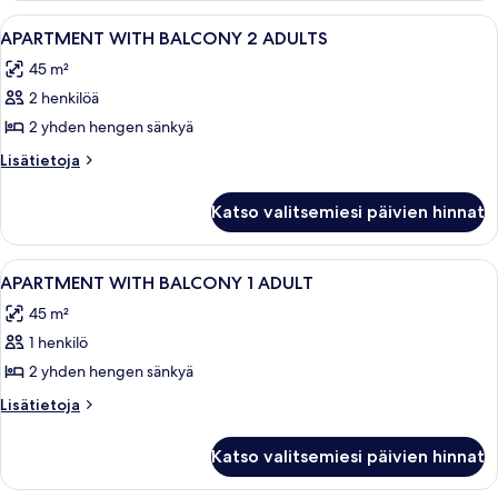
child)
adults
Avaa
Wi-Fi, vuodevaatteet
4
kuvat
+
APARTMENT WITH BALCONY 2 ADULTS
kaikki
1
45 m²
child)
huonetyypin
2 henkilöä
APARTMENT
WITH
2 yhden hengen sänkyä
BALCONY
Lisätietoja
Lisätietoja
2
huoneesta
APARTMENT
ADULTS
Katso valitsemiesi päivien hinnat
WITH
kuvat
BALCONY
2
Avaa
Wi-Fi, vuodevaatteet
5
ADULTS
APARTMENT WITH BALCONY 1 ADULT
kaikki
45 m²
huonetyypin
1 henkilö
APARTMENT
WITH
2 yhden hengen sänkyä
BALCONY
Lisätietoja
Lisätietoja
1
huoneesta
APARTMENT
ADULT
Katso valitsemiesi päivien hinnat
WITH
kuvat
BALCONY