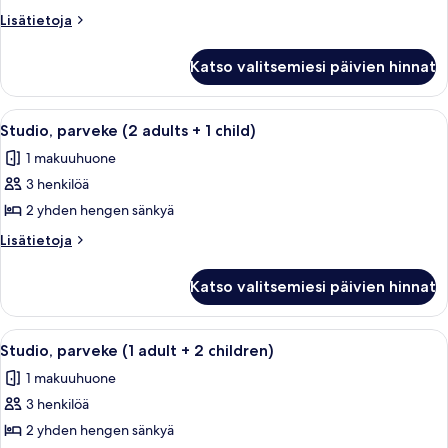
(1
Lisätietoja
Lisätietoja
adult)
huoneesta
Studio,
kuvat
Katso valitsemiesi päivien hinnat
parveke
(1
adult)
Avaa
Makuuhuoneessa on suuri sänky, punai
4
Studio, parveke (2 adults + 1 child)
kaikki
1 makuuhuone
huonetyypin
3 henkilöä
Studio,
parveke
2 yhden hengen sänkyä
(2
Lisätietoja
Lisätietoja
adults
huoneesta
Studio,
+
Katso valitsemiesi päivien hinnat
parveke
1
(2
child)
adults
Avaa
Makuuhuoneessa on suuri sänky, punai
4
kuvat
+
Studio, parveke (1 adult + 2 children)
kaikki
1
1 makuuhuone
child)
huonetyypin
3 henkilöä
Studio,
parveke
2 yhden hengen sänkyä