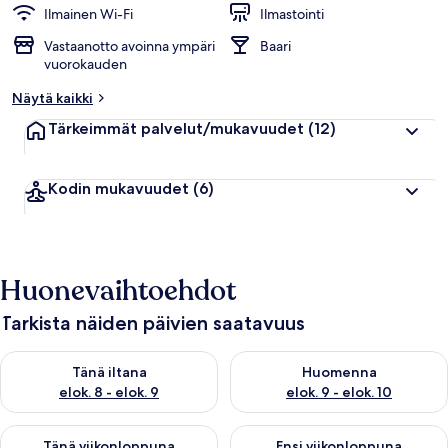
Ilmainen Wi-Fi
Ilmastointi
Vastaanotto avoinna ympäri
Baari
vuorokauden
Näytä kaikki
Tärkeimmät palvelut/mukavuudet
(12)
Kodin mukavuudet
(6)
Huonevaihtoehdot
Tarkista näiden päivien saatavuus
Tarkista tämän illan saatavuus elok. 8 - elok. 9
Tarkista huomisen saatavuus el
Tänä iltana
Huomenna
elok. 8 - elok. 9
elok. 9 - elok. 10
Tarkista tämän viikonlopun saatavuus elok. 14 - elok. 16
Tarkista ensi viikonlopun saata
Tänä viikonloppuna
Ensi viikonloppuna