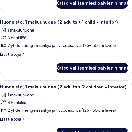
adult
Katso valitsemiesi päivien hinnat
1
+
makuuhuone
2
(1
Avaa
Hotellihuone, jossa on sänky, puinen p
5
children
adult
Huoneisto, 1 makuuhuone (2 adults + 1 child - Interior)
kaikki
+
-
1 makuuhuone
2
huonetyypin
Interior)
children
3 henkilöä
Huoneisto,
kuvat
-
1
2 yhden hengen sänkyä ja 1 vuodesohva (125–150 cm leveä)
Interior)
makuuhuone
Lisätietoja
Lisätietoja
(2
huoneesta
Huoneisto,
adults
Katso valitsemiesi päivien hinnat
1
+
makuuhuone
1
(2
Avaa
Hotellihuone, jossa on sänky, puinen p
5
child
adults
Huoneisto, 1 makuuhuone (2 adults + 2 children - Interior)
kaikki
+
-
1 makuuhuone
1
huonetyypin
Interior)
child
4 henkilöä
Huoneisto,
kuvat
-
1
2 yhden hengen sänkyä ja 1 vuodesohva (125–150 cm leveä)
Interior)
makuuhuone
Lisätietoja
Lisätietoja
(2
huoneesta
Huoneisto,
adults