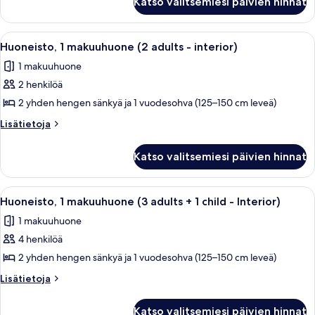
Katso valitsemiesi päivien hinnat
1
+
makuuhuone
2
(2
Avaa
Hotellihuone, jossa on sänky, puinen p
5
children
adults
Huoneisto, 1 makuuhuone (2 adults - interior)
kaikki
+
-
1 makuuhuone
2
huonetyypin
Interior)
children
2 henkilöä
Huoneisto,
kuvat
-
1
2 yhden hengen sänkyä ja 1 vuodesohva (125–150 cm leveä)
Interior)
makuuhuone
Lisätietoja
Lisätietoja
(2
huoneesta
Huoneisto,
adults
Katso valitsemiesi päivien hinnat
1
-
makuuhuone
interior)
(2
Avaa
Hotellihuone, jossa on sänky, puinen p
5
kuvat
adults
Huoneisto, 1 makuuhuone (3 adults + 1 child - Interior)
kaikki
-
1 makuuhuone
interior)
huonetyypin
4 henkilöä
Huoneisto,
1
2 yhden hengen sänkyä ja 1 vuodesohva (125–150 cm leveä)
makuuhuone
Lisätietoja
Lisätietoja
(3
huoneesta
Huoneisto,
adults
Katso valitsemiesi päivien hinnat