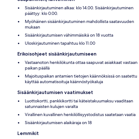
Sisäänkirjautuminen alkaa: klo 14.00. Sisäänkirjautuminen
päättyy: klo 0.00.
Myöhäinen sisäänkirjautuminen mahdollista saatavuuden
mukaan
Sisäänkirjautumisen vähimmäisikä on 18 vuotta
Uloskirjautuminen tapahtuu klo 11.00
Erikoisohjeet sisäänkirjautumiseen
Vastaanoton henkilökunta ottaa saapuvat asiakkaat vastaan
paikan päällä
Majoituspaikan antamien tietojen käännöksissä on saatettu
käyttää automatisoituja käännöstyökaluja
Sisäänkirjautumisen vaatimukset
Luottokortti, pankkikortti tai käteistakuumaksu vaaditaan
satunnaisten kulujen varalta
Virallinen kuvallinen henkilöllisyystodistus saatetaan vaatia
Sisäänkirjautumisen alaikäraja on 18
Lemmikit