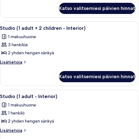
Studio
interior)
Katso valitsemiesi päivien hinnat
(2
kuvat
adults
-
Avaa
Hotellihuone, jossa on kaksi sänkyä, so
4
interior)
Studio (1 adult + 2 children - Interior)
kaikki
1 makuuhuone
huonetyypin
3 henkilöä
Studio
(1
2 yhden hengen sänkyä
adult
Lisätietoja
Lisätietoja
+
huoneesta
Studio
2
Katso valitsemiesi päivien hinnat
(1
children
adult
-
+
Avaa
Hotellihuone, jossa on kaksi sänkyä, so
4
Interior)
2
Studio (1 adult - Interior)
kaikki
children
kuvat
1 makuuhuone
-
huonetyypin
Interior)
1 henkilö
Studio
(1
2 yhden hengen sänkyä
adult
Lisätietoja
Lisätietoja
-
huoneesta