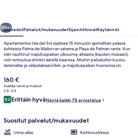
valokuvagalleria
llinen
Seuraava
56+
Yleistiedot
Palvelut/mukavuudet
Sijainti
Hinnat
Käytännöt
Apartamentos Isla del Sol sijaitsee 15 minuutin ajomatkan päässä
kohteista Palma de Mallorcan satama ja Playa de Palman ranta. Kun
olet nauttinut majoituspaikan ulkouima-altaasta (kauden mukaan),
voit rentoutua drinkin äärellä baarissa. Muihin palveluihin kuuluu
lastenallas ja välipalabaari/deli, ja majoituspaikan huoneissa on
erilaisia mukavuuksia, kuten jääkaapit ja mikroaaltouunit.
Nykyinen
160 €
hinta
sisältää verot ja maksut
on
2.9.–3.9.
Kauden mukainen ulkouima-allas
160 €
Arvostelut
Erittäin hyvä
8,0
Näytä kaikki 78 arvostelua
8,0 kautta 10.
Suositut palvelut/mukavuudet
Uima-allas
Keittonurkkaus