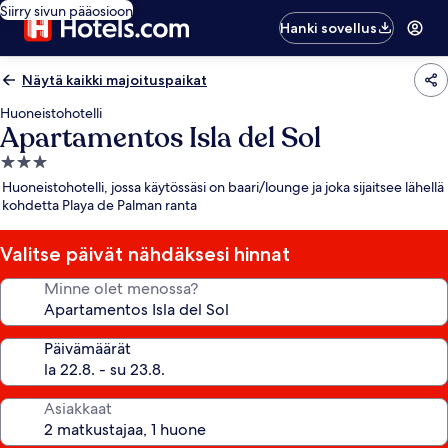
Siirry sivun pääosioon
Hanki sovellus
Näytä kaikki majoituspaikat
Huoneistohotelli
Apartamentos Isla del Sol
3.0
tähden
Huoneistohotelli, jossa käytössäsi on baari/lounge ja joka sijaitsee lähellä
majoituspaikka
kohdetta Playa de Palman ranta
Valitse päivät nähdäksesi hinnat
Minne olet menossa?
Päivämäärät
Asiakkaat