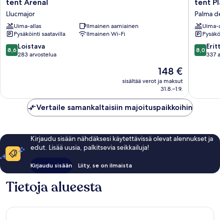
tent
tent
tent Arenal
tent P
Arenal
Playa
Llucmajor
Palma d
Llucmajor
de
Uima-allas
Ilmainen aamiainen
Uima-a
Palma
Pysäköinti saatavilla
Ilmainen Wi-Fi
Pysäköi
Palma
de
8.6
8.0
Loistava
Erit
8,6
8,0
Mallorca
kautta
kautta
283 arvostelua
337 a
10,
10,
Hinta
148 €
Loistava,
Erittäin
on
283
hyvä,
sisältää verot ja maksut
148 €
31.8.–1.9.
arvostelua
337
arvostel
Vertaile samankaltaisiin majoituspaikkoihin
Kirjaudu sisään nähdäksesi käytettävissä olevat alennukset ja
edut. Lisää uusia, palkitsevia seikkailuja!
Kirjaudu sisään
Liity, se on ilmaista
Tietoja alueesta