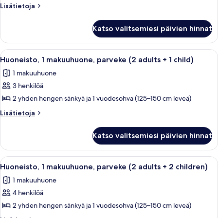
(1
Lisätietoja
Lisätietoja
adult
huoneesta
Studio,
+
Katso valitsemiesi päivien hinnat
parveke
2
(1
children)
adult
Avaa
Hotellihuone, jossa on kaksi sänkyä, p
7
kuvat
+
Huoneisto, 1 makuuhuone, parveke (2 adults + 1 child)
kaikki
2
1 makuuhuone
children)
huonetyypin
3 henkilöä
Huoneisto,
1
2 yhden hengen sänkyä ja 1 vuodesohva (125–150 cm leveä)
makuuhuone,
Lisätietoja
Lisätietoja
parveke
huoneesta
Huoneisto,
(2
Katso valitsemiesi päivien hinnat
1
adults
makuuhuone,
+
parveke
Avaa
Hotellihuone, jossa on kaksi sänkyä, p
7
1
(2
Huoneisto, 1 makuuhuone, parveke (2 adults + 2 children)
kaikki
adults
child)
1 makuuhuone
+
huonetyypin
kuvat
1
4 henkilöä
Huoneisto,
child)
1
2 yhden hengen sänkyä ja 1 vuodesohva (125–150 cm leveä)
makuuhuone,