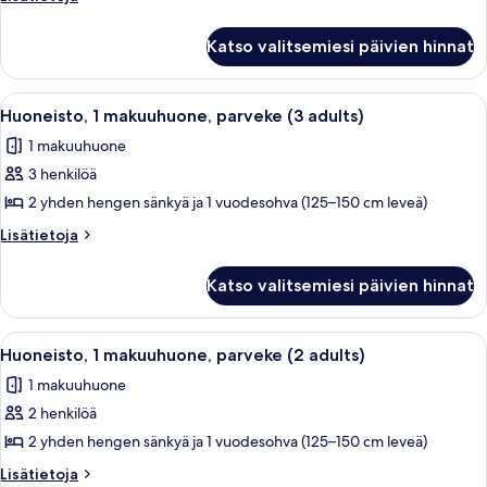
parveke
huoneesta
Huoneisto,
(1
Katso valitsemiesi päivien hinnat
1
adult
makuuhuone,
+
parveke
Avaa
Hotellihuone, jossa on kaksi sänkyä, p
7
3
(1
Huoneisto, 1 makuuhuone, parveke (3 adults)
kaikki
adult
children)
1 makuuhuone
+
huonetyypin
kuvat
3
3 henkilöä
Huoneisto,
children)
1
2 yhden hengen sänkyä ja 1 vuodesohva (125–150 cm leveä)
makuuhuone,
Lisätietoja
Lisätietoja
parveke
huoneesta
Huoneisto,
(3
Katso valitsemiesi päivien hinnat
1
adults)
makuuhuone,
kuvat
parveke
Avaa
Hotellihuone, jossa on kaksi sänkyä, p
7
(3
Huoneisto, 1 makuuhuone, parveke (2 adults)
kaikki
adults)
1 makuuhuone
huonetyypin
2 henkilöä
Huoneisto,
1
2 yhden hengen sänkyä ja 1 vuodesohva (125–150 cm leveä)
makuuhuone,
Lisätietoja
Lisätietoja