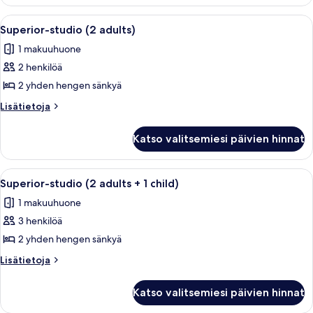
(1
children)
adult
Avaa
Hotellihuone, jossa on sänky, työpöytä,
6
kuvat
+
Superior-studio (2 adults)
kaikki
2
1 makuuhuone
children)
huonetyypin
2 henkilöä
Superior-
studio
2 yhden hengen sänkyä
(2
Lisätietoja
Lisätietoja
adults)
huoneesta
Superior-
kuvat
Katso valitsemiesi päivien hinnat
studio
(2
adults)
Avaa
Hotellihuone, jossa on sänky, työpöytä,
6
Superior-studio (2 adults + 1 child)
kaikki
1 makuuhuone
huonetyypin
3 henkilöä
Superior-
studio
2 yhden hengen sänkyä
(2
Lisätietoja
Lisätietoja
adults
huoneesta
Superior-
+
Katso valitsemiesi päivien hinnat
studio
1
(2