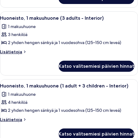
1
+
makuuhuone
1
(3
Avaa
Hotellihuone, jossa on sänky, puinen p
5
child
adults
Huoneisto, 1 makuuhuone (3 adults - Interior)
kaikki
+
-
1 makuuhuone
1
huonetyypin
Interior)
child
3 henkilöä
Huoneisto,
kuvat
-
1
2 yhden hengen sänkyä ja 1 vuodesohva (125–150 cm leveä)
Interior)
makuuhuone
Lisätietoja
Lisätietoja
(3
huoneesta
Huoneisto,
adults
Katso valitsemiesi päivien hinnat
1
-
makuuhuone
Interior)
(3
Avaa
Hotellihuone, jossa on sänky, puinen p
5
kuvat
adults
Huoneisto, 1 makuuhuone (1 adult + 3 children - Interior)
kaikki
-
1 makuuhuone
Interior)
huonetyypin
4 henkilöä
Huoneisto,
1
2 yhden hengen sänkyä ja 1 vuodesohva (125–150 cm leveä)
makuuhuone
Lisätietoja
Lisätietoja
(1
huoneesta
Huoneisto,
adult
Katso valitsemiesi päivien hinnat
1