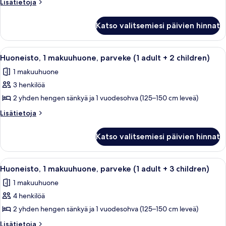
Lisätietoja
Lisätietoja
parveke
huoneesta
Huoneisto,
(2
Katso valitsemiesi päivien hinnat
1
adults
makuuhuone,
+
parveke
Avaa
Hotellihuone, jossa on kaksi sänkyä, p
7
2
(2
Huoneisto, 1 makuuhuone, parveke (1 adult + 2 children)
kaikki
adults
children)
1 makuuhuone
+
huonetyypin
kuvat
2
3 henkilöä
Huoneisto,
children)
1
2 yhden hengen sänkyä ja 1 vuodesohva (125–150 cm leveä)
makuuhuone,
Lisätietoja
Lisätietoja
parveke
huoneesta
Huoneisto,
(1
Katso valitsemiesi päivien hinnat
1
adult
makuuhuone,
+
parveke
Avaa
Hotellihuone, jossa on kaksi sänkyä, p
7
2
(1
Huoneisto, 1 makuuhuone, parveke (1 adult + 3 children)
kaikki
adult
children)
1 makuuhuone
+
huonetyypin
kuvat
2
4 henkilöä
Huoneisto,
children)
1
2 yhden hengen sänkyä ja 1 vuodesohva (125–150 cm leveä)
makuuhuone,
Lisätietoja
Lisätietoja