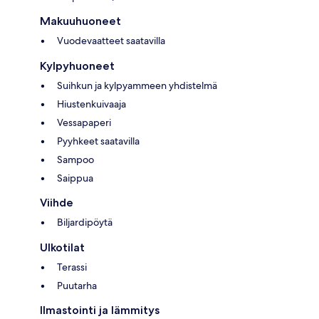
Makuuhuoneet
Vuodevaatteet saatavilla
Kylpyhuoneet
Suihkun ja kylpyammeen yhdistelmä
Hiustenkuivaaja
Vessapaperi
Pyyhkeet saatavilla
Sampoo
Saippua
Viihde
Biljardipöytä
Ulkotilat
Terassi
Puutarha
Ilmastointi ja lämmitys