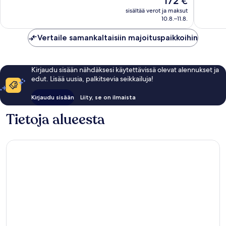
172 €
Hyvä,
Erittäin
on
66
hyvä,
sisältää verot ja maksut
172 €
10.8.–11.8.
arvostelua
154
arvostel
Vertaile samankaltaisiin majoituspaikkoihin
Kirjaudu sisään nähdäksesi käytettävissä olevat alennukset ja
edut. Lisää uusia, palkitsevia seikkailuja!
Kirjaudu sisään
Liity, se on ilmaista
Tietoja alueesta