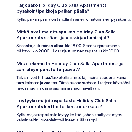
Tarjoaako Holiday Club Salla Apartments
pysäköintipaikkoja paikan päällä?
Kyllä, paikan päällä on tarjolla ilmainen omatoiminen pysäköinti.
Mitkä ovat majoituspaikan Holiday Club Salla
Apartments sisään- ja uloskirjautumisajat?
Sisäänkirjautuminen alkaa: klo 18.00. Sisäänkirjautuminen
päättyy: klo 20.00. Uloskirjautuminen tapahtuu klo 10.00.
Mitä tekemistä Holiday Club Salla Apartments ja
sen lähiympäristö tarjoavat?
Talvisin voit hiihtää/lasketella lähistöllä, muina vuodenaikoina
taas kalastaa ja vaeltaa. Tämä huoneistohotelli tarjoaa käyttöösi
myös muun muassa saunan ja sisäuima-altaan.
Löytyykö majoituspaikasta Holiday Club Salla
Apartments keittiö tai keittonurkkaus?
Kyllä, majoituspaikasta löytyy keittiö, johon sisältyvät myös
kahvinkeitin, ruoanlaittovälineet ja jääkaappi.