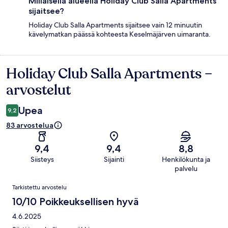
Millaisella alueella Holiday Club Salla Apartments
sijaitsee?
Holiday Club Salla Apartments sijaitsee vain 12 minuutin
kävelymatkan päässä kohteesta Keselmäjärven uimaranta.
Holiday Club Salla Apartments –
Arvostelut
arvostelut
Upea
9,2
83 arvostelua
9,4
9,4
8,8
Siisteys
Sijainti
Henkilökunta ja
palvelu
Arvostelut
Tarkistettu arvostelu
10/10 Poikkeuksellisen hyvä
4.6.2025