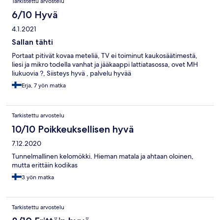
Tarkistettu arvostelu
6/10 Hyvä
4.1.2021
Sallan tähti
Portaat pitivät kovaa meteliä, TV ei toiminut kaukosäätimestä,
liesi ja mikro todella vanhat ja jääkaappi lattiatasossa, ovet MH
liukuovia ?, Siisteys hyvä , palvelu hyvää
Erja, 7 yön matka
Tarkistettu arvostelu
10/10 Poikkeuksellisen hyvä
7.12.2020
Tunnelmallinen kelomökki. Hieman matala ja ahtaan oloinen,
mutta erittäin kodikas
3 yön matka
Tarkistettu arvostelu