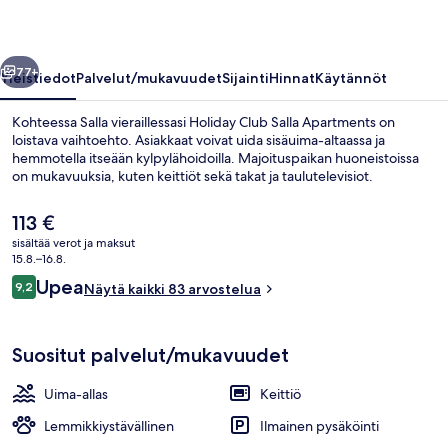
llinen
Seuraava
77+
Yleistiedot
Palvelut/mukavuudet
Sijainti
Hinnat
Käytännöt
Kohteessa Salla vieraillessasi Holiday Club Salla Apartments on
loistava vaihtoehto. Asiakkaat voivat uida sisäuima-altaassa ja
hemmotella itseään kylpylähoidoilla. Majoituspaikan huoneistoissa
on mukavuuksia, kuten keittiöt sekä takat ja taulutelevisiot.
Nykyinen
113 €
hinta
sisältää verot ja maksut
on
15.8.–16.8.
113 €
Arvostelut
Upea
9,2
Huoneisto, 2 makuuhuonetta, sauna (75
Näytä kaikki 83 arvostelua
9,2 kautta 10.
Suositut palvelut/mukavuudet
Uima-allas
Keittiö
Lemmikkiystävällinen
Ilmainen pysäköinti