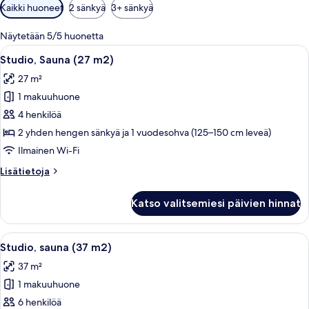
Huoneille
Kaikki huoneet
2 sänkyä
3+ sänkyä
saatavilla
olevia
Näytetään 5/5 huonetta
suodattimia
Avaa
Yksinkertaisella, maalaismaisella tyylil
15
Studio, Sauna (27 m2)
kaikki
27 m²
huonetyypin
1 makuuhuone
Studio,
Sauna
4 henkilöä
(27
2 yhden hengen sänkyä ja 1 vuodesohva (125–150 cm leveä)
m2)
Ilmainen Wi-Fi
kuvat
Lisätietoja
Lisätietoja
huoneesta
Studio,
Katso valitsemiesi päivien hinnat
Sauna
(27
m2)
Avaa
Yksinkertaisella, maalaismaisella tyylil
16
Studio, sauna (37 m2)
kaikki
37 m²
huonetyypin
1 makuuhuone
Studio,
sauna
6 henkilöä