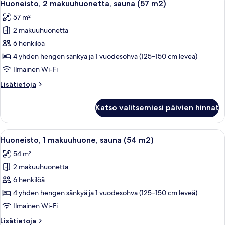
8
(75
Huoneisto, 2 makuuhuonetta, sauna (57 m2)
kaikki
m2)
57 m²
huonetyypin
2 makuuhuonetta
Huoneisto,
2
6 henkilöä
makuuhuonetta,
4 yhden hengen sänkyä ja 1 vuodesohva (125–150 cm leveä)
sauna
Ilmainen Wi-Fi
(57
Lisätietoja
Lisätietoja
m2)
huoneesta
kuvat
Huoneisto,
Katso valitsemiesi päivien hinnat
2
makuuhuonetta,
sauna
Avaa
Mökki, jossa on kalteva katto, kuisti j
17
(57
Huoneisto, 1 makuuhuone, sauna (54 m2)
kaikki
m2)
54 m²
huonetyypin
2 makuuhuonetta
Huoneisto,
1
6 henkilöä
makuuhuone,
4 yhden hengen sänkyä ja 1 vuodesohva (125–150 cm leveä)
sauna
Ilmainen Wi-Fi
(54
Lisätietoja
Lisätietoja