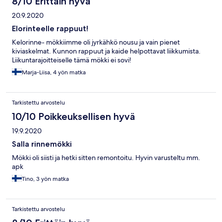
8/10 Erittäin hyvä
20.9.2020
Elorinteelle rappuut!
Kelorinne- mökkiimme oli jyrkähkö nousu ja vain pienet
kiviaskelmat. Kunnon rappuut ja kaide helpottavat liikkumista.
Liikuntarajoitteiselle tämä mökki ei sovi!
Marja-Liisa, 4 yön matka
Tarkistettu arvostelu
10/10 Poikkeuksellisen hyvä
19.9.2020
Salla rinnemökki
Mökki oli siisti ja hetki sitten remontoitu. Hyvin varusteltu mm.
apk
Tino, 3 yön matka
Tarkistettu arvostelu