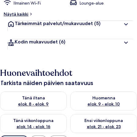
Ilmainen Wi-Fi
Lounge-alue
Näytä kaikki
Tärkeimmät palvelut/mukavuudet
(5)
Kodin mukavuudet
(6)
Huonevaihtoehdot
Tarkista näiden päivien saatavuus
Tarkista tämän illan saatavuus elok. 8 - elok. 9
Tarkista huomisen saatavuus el
Tänä iltana
Huomenna
elok. 8 - elok. 9
elok. 9 - elok. 10
Tarkista tämän viikonlopun saatavuus elok. 14 - elok. 16
Tarkista ensi viikonlopun saata
Tänä viikonloppuna
Ensi viikonloppuna
elok. 14 - elok. 16
elok. 21 - elok. 23