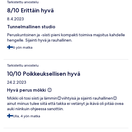
Tarkistettu arvostelu
8/10 Erittäin hyvä
8.4.2023
Tunnelmallinen studio
Peruskuntoinen ja -siisti pieni kompakti toimiva majoitus kahdelle
hengelle. Sijainti hyvä ja rauhallinen.
6 yön matka
Tarkistettu arvostelu
10/10 Poikkeuksellisen hyvä
24.2.2023
Hyvä perus mökki 😊
Mökki oli tosi siisti ja lämmin😊viihtyisä ja sijainti rauhallinen😊
ainut miinus tulee siitä että takka ei vetänyt ja ikävä oli pitää ovea
auki niinkuin ohjeessa sanottiin.
Ulla, 4 yön matka