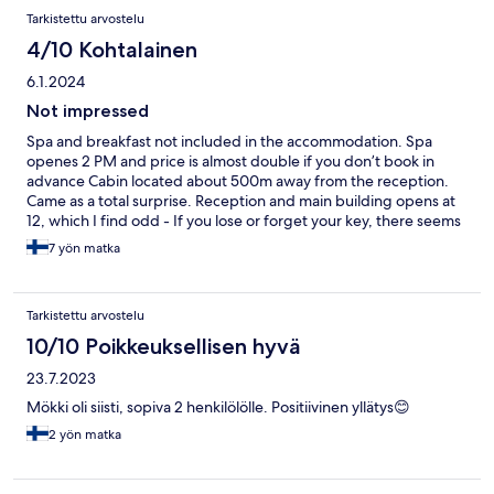
up on supplies before you get there in Salla if you dont have a
Tarkistettu arvostelu
car - there is only a tiny shop on site and was no milk while we
were there. Also arrange transport before you get there! We
4/10 Kohtalainen
were stung with taxis' that cost 630 euros in total to get to and
6.1.2024
from the airport
Not impressed
Spa and breakfast not included in the accommodation. Spa
openes 2 PM and price is almost double if you don’t book in
advance Cabin located about 500m away from the reception.
Came as a total surprise. Reception and main building opens at
12, which I find odd - If you lose or forget your key, there seems
to be no one help you out. Our cabin didn’t have a washing
7 yön matka
machine, although it was mentioned in Hotels.com as washing
machine / drying machine. Good part - cabin was cozy located
near to the nature. Local restaurant great. Ski rental customer
Tarkistettu arvostelu
servants gave good service. You really need to rent a car, it’s
literally middle of nowhere. Bus next to hotel goes to Rovaniemi
10/10 Poikkeuksellisen hyvä
like once in a day, so do not recommend to rely only on a bus. Do
23.7.2023
I recommend the place? Don’t think so. Must be better opening
hours and more value to money (either rates to be more
Mökki oli siisti, sopiva 2 henkilölölle. Positiivinen yllätys😊
reasonable or include Spa and breakfast).
2 yön matka