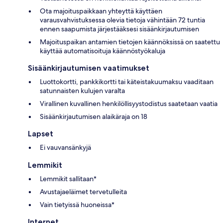
Ota majoituspaikkaan yhteyttä käyttäen
varausvahvistuksessa olevia tietoja vähintään 72 tuntia
ennen saapumista järjestääksesi sisäänkirjautumisen
Majoituspaikan antamien tietojen käännöksissä on saatettu
käyttää automatisoituja käännöstyökaluja
Sisäänkirjautumisen vaatimukset
Luottokortti, pankkikortti tai käteistakuumaksu vaaditaan
satunnaisten kulujen varalta
Virallinen kuvallinen henkilöllisyystodistus saatetaan vaatia
Sisäänkirjautumisen alaikäraja on 18
Lapset
Ei vauvansänkyjä
Lemmikit
Lemmikit sallitaan*
Avustajaeläimet tervetulleita
Vain tietyissä huoneissa*
Internet