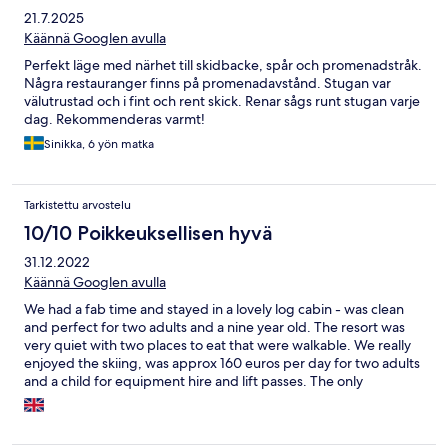
21.7.2025
Käännä Googlen avulla
Perfekt läge med närhet till skidbacke, spår och promenadstråk.
Några restauranger finns på promenadavstånd. Stugan var
välutrustad och i fint och rent skick. Renar sågs runt stugan varje
dag. Rekommenderas varmt!
Sinikka, 6 yön matka
Tarkistettu arvostelu
10/10 Poikkeuksellisen hyvä
31.12.2022
Käännä Googlen avulla
We had a fab time and stayed in a lovely log cabin - was clean
and perfect for two adults and a nine year old. The resort was
very quiet with two places to eat that were walkable. We really
enjoyed the skiing, was approx 160 euros per day for two adults
and a child for equipment hire and lift passes. The only
downside was that the pool and gym were quite expensive to
use - 45 euros for three people to swim and 6 euros to use the
gym that were both part of the hotel. Also make sure you stock