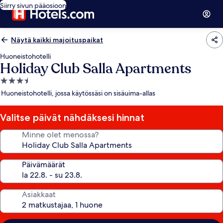
Siirry sivun pääosioon
Näytä kaikki majoituspaikat
Huoneistohotelli
Holiday Club Salla Apartments
3.5
tähden
Huoneistohotelli, jossa käytössäsi on sisäuima-allas
majoituspaikka
Valitse päivät nähdäksesi hinnat
Minne olet menossa?
Päivämäärät
Asiakkaat