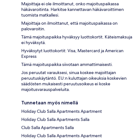
Majoittaja ei ole ilmoittanut, onko majoituspaikassa
häkävaroitinta. Harkitse kannettavan häkävaroittimen
tuomista matkallesi.
Majoittaja on ilmoittanut, että majoituspaikassa on
palovaroitin.
Tämä majoituspaikka hyväksyy luottokortit. Käteismaksuja
ei hyväksytä.
Hyväksytyt luottokortit: Visa, Mastercard ja American
Express
Tämä majoituspaikka siivotaan ammattimaisesti.
Jos peruutat varauksesi, sinua koskee majoittajan
peruutuskäytäntö. EU:n kuluttajan oikeuksia koskevien
säädösten mukaisesti peruutusoikeus ei koske
majoitusvarauspalveluita.
Tunnetaan myös nimellä
Holiday Club Salla Apartments Apartment
Holiday Club Salla Apartments Salla
Club Salla Apartments Salla
Holiday Club Salla Apartments Apartment