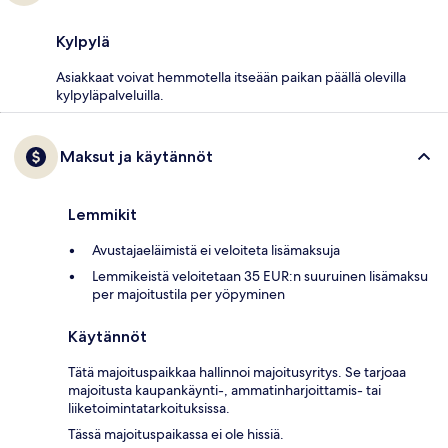
Kylpylä
Asiakkaat voivat hemmotella itseään paikan päällä olevilla
kylpyläpalveluilla.
Maksut ja käytännöt
Lemmikit
Avustajaeläimistä ei veloiteta lisämaksuja
Lemmikeistä veloitetaan 35 EUR:n suuruinen lisämaksu
per majoitustila per yöpyminen
Käytännöt
Tätä majoituspaikkaa hallinnoi majoitusyritys. Se tarjoaa
majoitusta kaupankäynti-, ammatinharjoittamis- tai
liiketoimintatarkoituksissa.
Tässä majoituspaikassa ei ole hissiä.