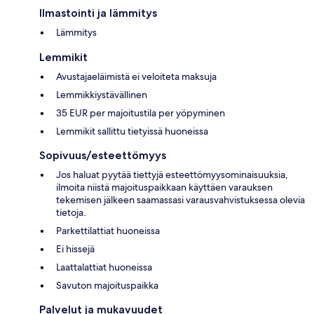
Ilmastointi ja lämmitys
Lämmitys
Lemmikit
Avustajaeläimistä ei veloiteta maksuja
Lemmikkiystävällinen
35 EUR per majoitustila per yöpyminen
Lemmikit sallittu tietyissä huoneissa
Sopivuus/esteettömyys
Jos haluat pyytää tiettyjä esteettömyysominaisuuksia,
ilmoita niistä majoituspaikkaan käyttäen varauksen
tekemisen jälkeen saamassasi varausvahvistuksessa olevia
tietoja.
Parkettilattiat huoneissa
Ei hissejä
Laattalattiat huoneissa
Savuton majoituspaikka
Palvelut ja mukavuudet