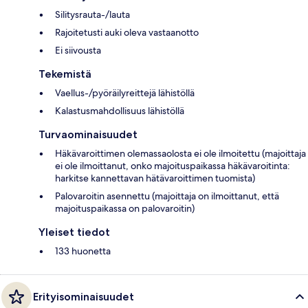
Silitysrauta-/lauta
Rajoitetusti auki oleva vastaanotto
Ei siivousta
Tekemistä
Vaellus-/pyöräilyreittejä lähistöllä
Kalastusmahdollisuus lähistöllä
Turvaominaisuudet
Häkävaroittimen olemassaolosta ei ole ilmoitettu (majoittaja
ei ole ilmoittanut, onko majoituspaikassa häkävaroitinta:
harkitse kannettavan hätävaroittimen tuomista)
Palovaroitin asennettu (majoittaja on ilmoittanut, että
majoituspaikassa on palovaroitin)
Yleiset tiedot
133 huonetta
Erityisominaisuudet