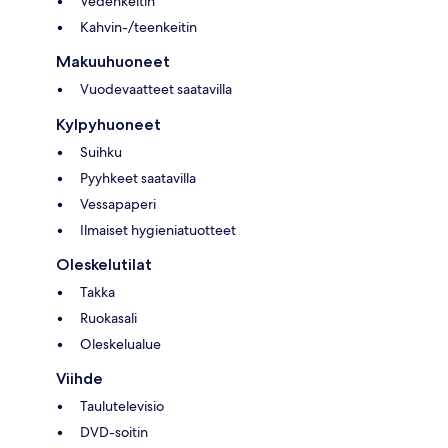
Vedenkeitin
Kahvin-/teenkeitin
Makuuhuoneet
Vuodevaatteet saatavilla
Kylpyhuoneet
Suihku
Pyyhkeet saatavilla
Vessapaperi
Ilmaiset hygieniatuotteet
Oleskelutilat
Takka
Ruokasali
Oleskelualue
Viihde
Taulutelevisio
DVD-soitin