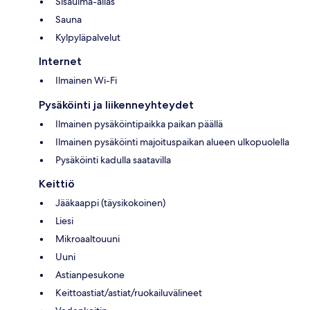
Sisäuima-allas
Sauna
Kylpyläpalvelut
Internet
Ilmainen Wi-Fi
Pysäköinti ja liikenneyhteydet
Ilmainen pysäköintipaikka paikan päällä
Ilmainen pysäköinti majoituspaikan alueen ulkopuolella
Pysäköinti kadulla saatavilla
Keittiö
Jääkaappi (täysikokoinen)
Liesi
Mikroaaltouuni
Uuni
Astianpesukone
Keittoastiat/astiat/ruokailuvälineet