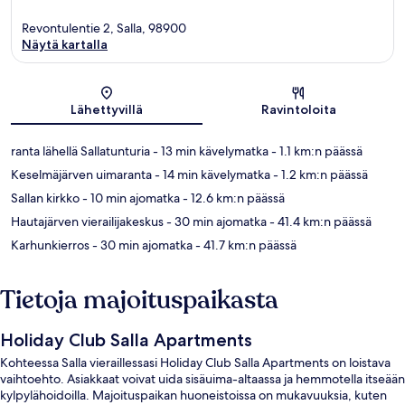
Revontulentie 2, Salla, 98900
Näytä kartalla
Kartta
Lähettyvillä
Ravintoloita
ranta lähellä Sallatunturia
- 13 min kävelymatka
- 1.1 km:n päässä
Keselmäjärven uimaranta
- 14 min kävelymatka
- 1.2 km:n päässä
Sallan kirkko
- 10 min ajomatka
- 12.6 km:n päässä
Hautajärven vierailijakeskus
- 30 min ajomatka
- 41.4 km:n päässä
Karhunkierros
- 30 min ajomatka
- 41.7 km:n päässä
Tietoja majoituspaikasta
Holiday Club Salla Apartments
Kohteessa Salla vieraillessasi Holiday Club Salla Apartments on loistava
vaihtoehto. Asiakkaat voivat uida sisäuima-altaassa ja hemmotella itseään
kylpylähoidoilla. Majoituspaikan huoneistoissa on mukavuuksia, kuten