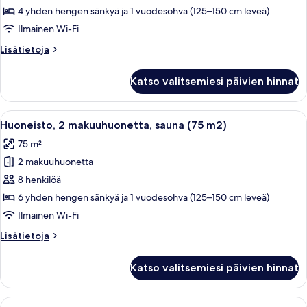
(37
4 yhden hengen sänkyä ja 1 vuodesohva (125–150 cm leveä)
m2)
Ilmainen Wi-Fi
kuvat
Lisätietoja
Lisätietoja
huoneesta
Studio,
Katso valitsemiesi päivien hinnat
sauna
(37
m2)
Avaa
Makuuhuone, jossa on sänky, kaksi tyyn
7
Huoneisto, 2 makuuhuonetta, sauna (75 m2)
kaikki
75 m²
huonetyypin
2 makuuhuonetta
Huoneisto,
2
8 henkilöä
makuuhuonetta,
6 yhden hengen sänkyä ja 1 vuodesohva (125–150 cm leveä)
sauna
Ilmainen Wi-Fi
(75
Lisätietoja
Lisätietoja
m2)
huoneesta
kuvat
Huoneisto,
Katso valitsemiesi päivien hinnat
2
makuuhuonetta,
sauna
Avaa
Siististi pedattu sänky, jossa on kukkak